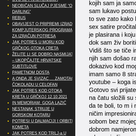
kojih sam ja samo
NEOBIČAN SLUČAJ PJESME “OH
sam lukavo postup
DARLING”
REBUS
to sve zato kako b
OBAVIJEST O PRIPREMI IZRADE
sex satire pročital
KOMPJUTERSKOG PROGRAMA
je plasirana i koj
ZA IZRAČUN POTRESA
dok sam živ boriti
JAK POTRES U MORU KOD
GRČKOG OTOKA CRETA
Vidiš što se tiče
ŽELITE LI SE DOBRO NASMIJATI
njih sam došao raz
– UKOPČAJTE HRVATSKE
dokazivo kod mog
SUBTITLOVE
PAMETNOM DOSTA
imam samo 8 stra
A ONDA JE SVIZAC,… ZAMOTAO
youtube – koga is
ČOKOLADU U CELOFAN
Gotovo svi prijate
JAK POTRES KOD OTOKA
KRETA U GRČKOJ 12.10.2021
na čatu složili s
IN MEMORIAM: GOGA LAZIĆ
da te boli, to m i
NESTANAK STRUJE U
ničim impresionir
GORSKOM KOTARU
sobom bez mojeg p
POTRESI U DALMACIJI I ORBITE
KOMETA
dobrom namjerom 
JAK POTRES KOD TRILJ-a U