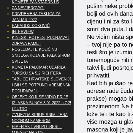
KOMETE PANSTARRS U5
pušim neke proble
ZA NEVJEROVATI
bolji od ovih dana
PRIVREMENA TABLICA ZA
JANUAR 2022
cijenu i ni za što
PARADOX ĐOKOVIĆ
smrt dva puta.I 
INTERVIEW
Ne vidim ništa sp
KINESKI POTRES, PUCNJAVA I
ZDRAVA PAMET
– tvoj nije pa to
POGLEDAJTE KOLIČINU
tesli što je izumi
SNIJEGA KOJA JE PALA ŠIROM
tonemoguće niti n
SVIJETA
takvi ljudi posrto
KOMETA PALOMAR UDARILA
TURSKU SA 5.2 RICHTERA
prihvatiti.
TABLICE HRVATSKE SLOVENIJE
Kad bih ja išao r
I BIH SE POTPUNO VREMENSKI
adrese rade čuda
PODUDARAJU
OBJEKT KOJI SE VIDIO PRIJE
prakse) mogao bih
IZLASKA SUNCA 3.01.2022 u 7:25
prezimenom.Ne bi
UJUTRO
lože te i te kao t
ZVIJEZDA SIRIUS SNIMLJENA
NOĆNOM KAMEROM
više mozga u glav
HIPER AKTIVNI POTRESI –
masona koji je ja
MJESEC NA 21%