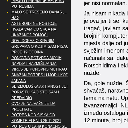
IMAJU LI PIRAMIDE VEZE SA
jer nisi normalan.
POTRESIMA
MALO SE TRESEMO DANAS ,..
Ja nisam nikada i
HA?
je ova jer ti se, 
ASTEROIDI NE POSTOJE
tragač, javljam s
HVALA VAM OD SRCA NA
brojnih kompjuter
UKAZANOJ POMOĆI
NOVI DOKAZ O KRVNIM
mjesta dalje od j
GRUPAMA O KOJIM SAM PISAO
svježim imenom a 
PRIJE 19 GODINA
računala sa, daka
PONOVNA POTVRDA MOJIH
NAPISA I RAZMIŠLJANJA
Rotschildima i ek
VIRUS JE PONOVNO MUTIRAO
nužde.
SNAŽAN POTRES U MORU KOD
JAPANA
Da, gole nužde. Št
SEIZMOLOŠKA AKTIVNOST JE U
shvaćaš, naravno,
PORASTU KAO ŠTO SAM I
tema na netu. Upi
PREDVIDIO
OVO JE NAJVAŽNIJE DA
izvanzemaljci, NLO
PROČITATE
između ostaloga i
POTRES KOD SISKA OD
12 minuta, broj bi
KOMETE ELENIN 25.11.2021
POTRES U 19:49 KONAČNO SE