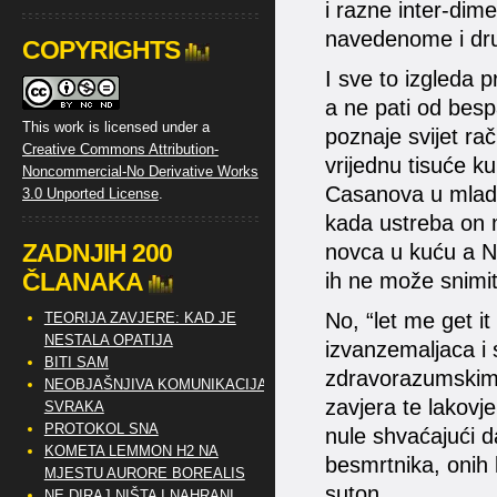
i razne inter-dime
navedenome i dru
COPYRIGHTS
I sve to izgleda 
a ne pati od bespa
This work is licensed under a
poznaje svijet ra
Creative Commons Attribution-
vrijednu tisuće k
Noncommercial-No Derivative Works
Casanova u mladost
3.0 Unported License
.
kada ustreba on m
ZADNJIH 200
novca u kuću a N
ČLANAKA
ih ne može snimit
No, “let me get i
TEORIJA ZAVJERE: KAD JE
NESTALA OPATIJA
izvanzemaljaca i 
BITI SAM
zdravorazumskim 
NEOBJAŠNJIVA KOMUNIKACIJA
zavjera te lakovje
SVRAKA
PROTOKOL SNA
nule shvaćajući 
KOMETA LEMMON H2 NA
besmrtnika, onih ko
MJESTU AURORE BOREALIS
suton.
NE DIRAJ NIŠTA I NAHRANI