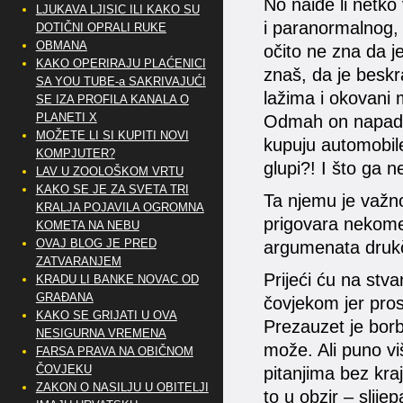
No naiđe li netko
LJUKAVA LJISIC ILI KAKO SU
i paranormalnog, 
DOTIČNI OPRALI RUKE
OBMANA
očito ne zna da je
KAKO OPERIRAJU PLAĆENICI
znaš, da je beskr
SA YOU TUBE-a SAKRIVAJUĆI
lažima i okovani m
SE IZA PROFILA KANALA O
PLANETI X
Odmah on napada l
MOŽETE LI SI KUPITI NOVI
kupuju automobile
KOMPJUTER?
glupi?! I što ga n
LAV U ZOOLOŠKOM VRTU
KAKO SE JE ZA SVETA TRI
Ta njemu je važno
KRALJA POJAVILA OGROMNA
prigovara nekome
KOMETA NA NEBU
OVAJ BLOG JE PRED
argumenata drukči
ZATVARANJEM
Prijeći ću na stva
KRADU LI BANKE NOVAC OD
GRAĐANA
čovjekom jer prosj
KAKO SE GRIJATI U OVA
Prezauzet je borb
NESIGURNA VREMENA
može. Ali puno viš
FARSA PRAVA NA OBIČNOM
ČOVJEKU
pitanjima bez kraja
ZAKON O NASILJU U OBITELJI
to u obzir – slijep