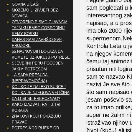
negdje gadno pog
GOVNA U ČAŠI
sam pogledati u l
MOŽEMO LI ŽIVJETI BEZ
interesantnog za
NOVACA
OTVORENO PISMO GLAVNOM
napisao, a u prosj
TAJNIKU EMSC GOSPODINU
ima oko 2000 rij
REMY BOSSU
supermenom.Neki
DANAS SAM ZAVRŠIO SVE
Kontrola Leta u j
PROZORE
55 NAJNOVIJIH DOKAZA DA
na njegov komenta
KOMETE UZROKUJU POTRESE
čemu taj animozi
SJEVERNI PERU POGOĐEN
prisutan niti lo
JAKIM POTRESOM
..A SADA PRESUDA
sam te nazvao KR
(NEPRAVOMOĆNA)
nazivi.Je sve što
KOLIKO JE DALEKO SUNCE I
što sam napisao 
KOLIKA JE NJEGOVA VELIČINA
DA LI SI SE PREPOZNAO?
jesam poševio sa
KAKO IZAZVATI RAT U TRI
za to imao prilike
KORAKA
super ne žalim n
ZNAKOVI KOJI POKAZUJU
istraživao njihov 
PRAVAC
POTRES KOD RIJEKE OD
život (kuću) ali i