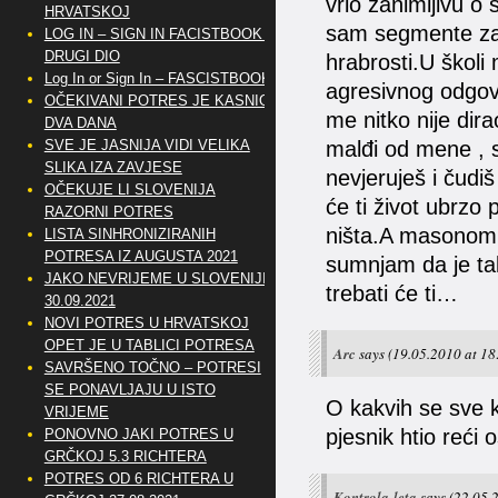
vrlo zanimljivu o
HRVATSKOJ
sam segmente zah
LOG IN – SIGN IN FACISTBOOK –
DRUGI DIO
hrabrosti.U školi 
Log In or Sign In – FASCISTBOOK
agresivnog odgovo
OČEKIVANI POTRES JE KASNIO
me nitko nije dira
DVA DANA
SVE JE JASNIJA VIDI VELIKA
malđi od mene , s
SLIKA IZA ZAVJESE
nevjeruješ i čudi
OČEKUJE LI SLOVENIJA
će ti život ubrzo 
RAZORNI POTRES
ništa.A masonom 
LISTA SINHRONIZIRANIH
POTRESA IZ AUGUSTA 2021
sumnjam da je ta
JAKO NEVRIJEME U SLOVENIJI
trebati će ti…
30.09.2021
NOVI POTRES U HRVATSKOJ
OPET JE U TABLICI POTRESA
Arc
says
(19.05.2010 at 18
SAVRŠENO TOČNO – POTRESI
SE PONAVLJAJU U ISTO
O kakvih se sve k
VRIJEME
pjesnik htio reći
PONOVNO JAKI POTRES U
GRČKOJ 5.3 RICHTERA
POTRES OD 6 RICHTERA U
Kontrola-leta
says
(22.05.