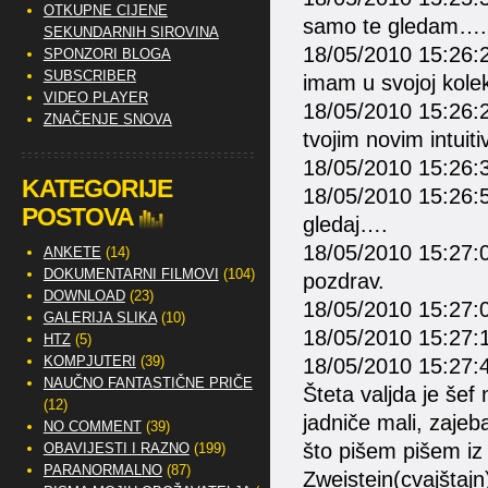
OTKUPNE CIJENE
samo te gledam….
SEKUNDARNIH SIROVINA
18/05/2010 15:26:21 
SPONZORI BLOGA
SUBSCRIBER
imam u svojoj kolekc
VIDEO PLAYER
18/05/2010 15:26:26
ZNAČENJE SNOVA
tvojim novim intuit
18/05/2010 15:26:3
KATEGORIJE
18/05/2010 15:26:5
POSTOVA
gledaj….
18/05/2010 15:27:0
ANKETE
(14)
DOKUMENTARNI FILMOVI
(104)
pozdrav.
DOWNLOAD
(23)
18/05/2010 15:27:05
GALERIJA SLIKA
(10)
18/05/2010 15:27:1
HTZ
(5)
KOMPJUTERI
(39)
18/05/2010 15:27:48
NAUČNO FANTASTIČNE PRIČE
Šteta valjda je šef
(12)
jadniče mali, zajeb
NO COMMENT
(39)
što pišem pišem iz 
OBAVIJESTI I RAZNO
(199)
PARANORMALNO
(87)
Zweistein(cvajštajn)