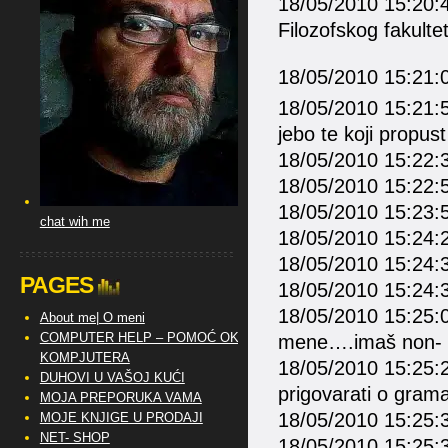
18/05/2010 15:20:43
Filozofskog fakulte
18/05/2010 15:21:0
18/05/2010 15:21:5
jebo te koji propus
18/05/2010 15:22:
18/05/2010 15:22:5
18/05/2010 15:23:5
chat wih me
18/05/2010 15:24:26
18/05/2010 15:24:31
PAGES
18/05/2010 15:24:35
18/05/2010 15:25:08
About me| O meni
COMPUTER HELP – POMOĆ OKO
mene….imaš non- st
KOMPJUTERA
18/05/2010 15:25:23
DUHOVI U VAŠOJ KUĆI
prigovarati o grama
MOJA PREPORUKA VAMA
18/05/2010 15:25:38
MOJE KNJIGE U PRODAJI
NET- SHOP
18/05/2010 15:25:3