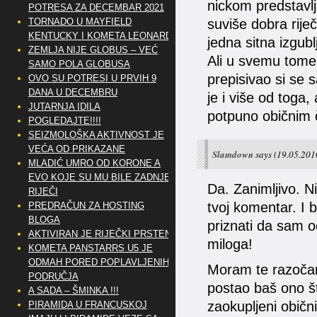
nickom predstavlja
POTRESA ZA DECEMBAR 2021
TORNADO U MAYFIELD
suviše dobra riječ 
KENTUCKY I KOMETA LEONARD
jedna sitna izgubl
ZEMLJA NIJE GLOBUS – VEĆ
Ali u svemu tome 
SAMO POLA GLOBUSA
prepisivao si se 
OVO SU POTRESI U PRVIH 9
DANA U DECEMBRU
je i više od toga
JUTARNJA IDILA
potpuno običnim 
POGLEDAJTE!!!!
SEIZMOLOŠKA AKTIVNOST JE
VEĆA OD PRIKAZANE
Slamdown
says
(19.05.2010
MLADIĆ UMRO OD KORONE A
EVO KOJE SU MU BILE ZADNJE
Da. Zanimljivo. N
RIJEČI
tvoj komentar. I b
PREDRAČUN ZA HOSTING
BLOGA
priznati da sam 
AKTIVIRAN JE RIJEČKI PRSTEN
miloga!
KOMETA PANSTARRS U5 JE
ODMAH PORED POPLAVLJENIH
Moram te razočara
PODRUČJA
postao baš ono št
A SADA – ŠMINKA !!!
zaokupljeni običn
PIRAMIDA U FRANCUSKOJ