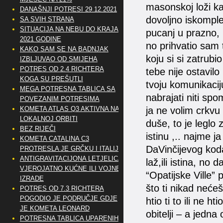
masonskoj loži kao
DANAŠNJI POTRESI 29.12.2021
dovoljno iskomple
SA SVIH STRANA
SITUACIJA NA NEBU DO KRAJA
pucanj u prazno, 
2021 GODINE
no prihvatio sam 
KAKO SAM SE NA BADNJAK
koju si si zatrubio
IZBLJUVAO OD SMIJEHA
POTRES OD 2.4 RICHTERA
tebe nije ostavilo
KOGA SU PREŠUTLI
tvoju komunikacij
MEGA POTRESNA TABLICA SA
nabrajati niti spo
POVEZANIM POTRESIMA
KOMETA ATLAS Q3 AKTIVNA NA
ja ne volim crkvu
LOKALNOJ ORBITI
duše, to je leglo
BEZ RIJEČI
istinu ,.. najme 
KOMETA CATALINA C3
DaVinčijevog koda
PROTRESLA JE GRČKU I ITALIJU
ANTIGRAVITACIJONA LETJELICA
laž,ili istina, no
VJEROJATNO KUĆNE ILI VOJNE
“Opatijske Ville” 
IZRADE
što ti nikad neće
POTRES OD 7.3 RICHTERA
POGODIO JE PODRUČJE GDJE
htio ti to ili ne h
JE KOMETA LEONARD
obitelji – a jedna
POTRESNA TABLICA UPARENIH