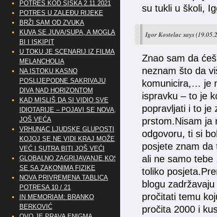
POTRES KOD SISKA 2.11.2021
su tukli u školi, Ig
POTRES U ZALEĐU RIJEKE
BRŽI SAM OD ZVUKA
KUVA SE JUVA/SUPA, A MOGLA
Igor Kostelac
says
(19.05.
BI I ISKIPIT
U TOKU JE SCENARIJ IZ FILMA
Znao sam da ćeš se
MELANCHOLIA
neznam što da viš
NA ISTOKU KASNO
POSLIJEPODNE SAKRIVAJU
komunicira,… je n
DIVA NAD HORIZONTOM
ispravku – to je 
KAD MISLIŠ DA SI VIDIO SVE
popravljati i to j
IDIOTARIJE – POJAVI SE NOVA,..
JOŠ VEĆA
prstom.Nisam ja n
VRHUNAC LJUDSKE GLUPOSTI
odgovoru, ti si bo
KOJOJ SE NE VIDI KRAJ MOŽE
posjete znam da te
VEĆ I SUTRA BITI JOŠ VEĆI
ali ne samo tebe 
GLOBALNO ZAGRIJAVANJE KOSI
SE SA ZAKONIMA FIZIKE
toliko posjeta.Pre
NOVA PRIVREMENA TABLICA
blogu zadržavaju 
POTRESA 10 / 21
pročitati temu koj
IN MEMORIAM: BRANKO
BERKOVIĆ
pročita 2000 i kus
OVO JE PRAVA ENIGMA