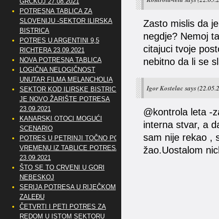
GRČKOJ 27.08.2021
POTRESNA TABLICA ZA
SLOVENIJU -SEKTOR ILIRSKA
Zasto mislis da je
BISTRICA
negdje? Nemoj tak
POTRES U ARGENTINI 9,5
citajuci tvoje pos
RICHTERA 23.09.2021
NOVA POTRESNA TABLICA
nebitno da li se s
LOGIČNA NELOGIČNOST
UNUTAR FILMA MELANCHOLIA
Igor Kostelac
says
(22.05.
SEKTOR KOD ILIRSKE BISTRICE
JE NOVO ŽARIŠTE POTRESA
23.09.2021
@kontrola leta -z
KANARSKI OTOCI MOGUĆI
interna stvar, a d
SCENARIO
sam nije rekao , 
POTRES U PETRINJI TOČNO PO
VREMENU IZ TABLICE POTRESA
žao.Uostalom nic
23.09.2021
ŠTO SE TO CRVENI U GORI
NEBESKOJ
SERIJA POTRESA U RIJEČKOM
ZALEĐU
ČETVRTI I PETI POTRES ZA
REDOM U ISTOM SEKTORU