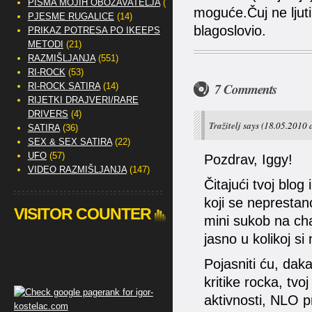
PISMA MOJIH OBOŽAVATELJA
(2)
moguće.Čuj ne ljut
PJESME RUGALICE
(14)
blagoslovio.
PRIKAZ POTRESA PO IKEEPS
METODI
(21)
RAZMIŠLJANJA
(551)
RI-ROCK
(53)
7 Comments
RI-ROCK SATIRA
(14)
RIJETKI DRAJVERI/RARE
DRIVERS
(4)
Tražitelj
says
(18.05.2010 a
SATIRA
(36)
SEX & SEX SATIRA
(22)
UFO
(57)
Pozdrav, Iggy!
VIDEO RAZMIŠLJANJA
(147)
Čitajući tvoj blo
koji se neprestano
VISITOR COUNTER
mini sukob na chat
jasno u kolikoj si 
Pojasniti ću, daka
kritike rocka, tv
aktivnosti, NLO p