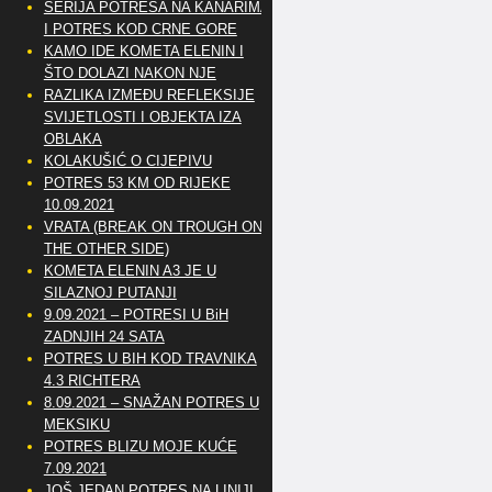
SERIJA POTRESA NA KANARIMA
I POTRES KOD CRNE GORE
KAMO IDE KOMETA ELENIN I
ŠTO DOLAZI NAKON NJE
RAZLIKA IZMEĐU REFLEKSIJE
SVIJETLOSTI I OBJEKTA IZA
OBLAKA
KOLAKUŠIĆ O CIJEPIVU
POTRES 53 KM OD RIJEKE
10.09.2021
VRATA (BREAK ON TROUGH ON
THE OTHER SIDE)
KOMETA ELENIN A3 JE U
SILAZNOJ PUTANJI
9.09.2021 – POTRESI U BiH
ZADNJIH 24 SATA
POTRES U BIH KOD TRAVNIKA
4.3 RICHTERA
8.09.2021 – SNAŽAN POTRES U
MEKSIKU
POTRES BLIZU MOJE KUĆE
7.09.2021
JOŠ JEDAN POTRES NA LINIJI