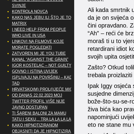
SVINJE
Ali kada smrtnik 
KONTROLA NOVCA
da je on svijeća o
KAKO NAS JEBU ILI ŠTO JE TO
MATRIX
čini opravdano. 
I NEED HELP FROM PEOPLE
“Ah” – reći će br
WHO LIVE IN USA
moraš ti u to vje
LINKOVI NA FILMOVE KOJE
MORATE POGLEDATI
retardirani idiot 
ZATVOREN MI JE YOU TUBE
svojih upita osjet
KANAL “AGAINST THE GRAIN”
IGOR KOSTELAC – NOT GUILTY
Zašto? Otkud toliko
GOVNO I ISTINA UVIJEK
trebala proizlazit
ISPLIVAJU NA POVRŠINU – KAD
TAD
Ipak Iggy osjeća 
HRVATSKO(M) PROL(I)JEĆE MIG
susjedne dimenzij
OD DANAS 22.02.2023 MOJ
bože-što-su-se-ro
TWITTER PROFIL VIŠE NIJE
JAVNO DOSTUPAN
živa bića kao prav
TI ŠARENI BALONI ZA MAMU
napominjući uvije
TATU I SEKU,.. TRA LA LA LA LA
eto ne stane mu v
KAKO HIPNOTIZIRANOM
OBJASNITI DA JE HIPNOTIZIRAN