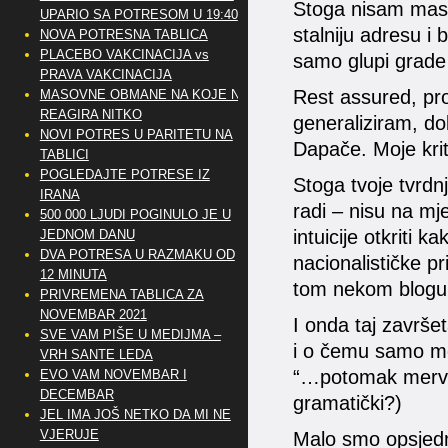
Stoga nisam mason
UPARIO SA POTRESOM U 19:40
stalniju adresu i 
NOVA POTRESNA TABLICA
PLACEBO VAKCINACIJA vs
samo glupi grade 
PRAVA VAKCINACIJA
Rest assured, pro
MASOVNE OBMANE NA KOJE NE
REAGIRA NITKO
generaliziram, do
NOVI POTRES U PARITETU NA
Dapače. Moje kriti
TABLICI
POGLEDAJTE POTRESE IZ
Stoga tvoje tvrd
IRANA
radi – nisu na mj
500 000 LJUDI POGINULO JE U
intuicije otkriti 
JEDNOM DANU
DVA POTRESA U RAZMAKU OD
nacionalističke p
12 MINUTA
tom nekom blogu
PRIVREMENA TABLICA ZA
NOVEMBAR 2021
I onda taj završet
SVE VAM PIŠE U MEDIJMA –
i o čemu samo mož
VRH SANTE LEDA
“…potomak mervinš
EVO VAM NOVEMBAR I
DECEMBAR
gramatički?)
JEL IMA JOŠ NETKO DA MI NE
VJERUJE
Malo smo opsjedn