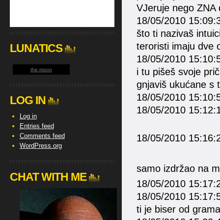
VJeruje nego ZNA d
18/05/2010 15:09:3
što ti nazivaš intui
teroristi imaju dve
LUNATICS
18/05/2010 15:10:50
i tu pišeš svoje pri
the moon
gnjaviš ukućane s 
18/05/2010 15:10:5
LOG IN
18/05/2010 15:12:
Log in
Entries feed
Comments feed
18/05/2010 15:16:
WordPress.org
samo izdržao na mo
CHAT WITH ME
18/05/2010 15:17:2
18/05/2010 15:17:58
ti je biser od gram