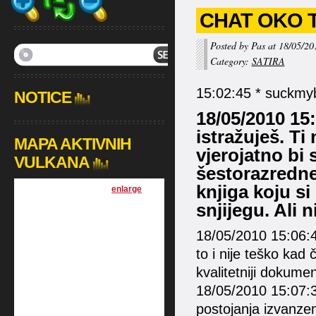
CHAT OKO 
Posted by Pas at 18/05/20
Category:
SATIRA
15:02:45 * suckmyb
NOTICE
18/05/2010 15
istražuješ. Ti 
MAPA AKTIVNIH
vjerojatno bi
VULKANA
šestorazredne
knjiga koju si
[
enlarge
]
snjijegu. Ali n
18/05/2010 15:06:41
to i nije teško kad 
kvalitetniji dokume
18/05/2010 15:07:3
postojanja izvanz