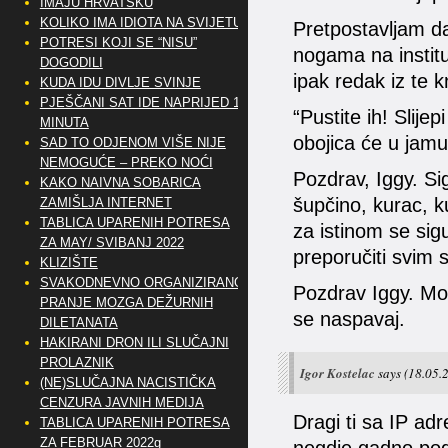
IMAJU HRVATSKU
KOLIKO IMA IDIOTA NA SVIJETU?
Pretpostavljam da 
POTRESI KOJI SE “NISU”
nogama na institu
DOGODILI
ipak redak iz te 
KUDA IDU DIVLJE SVINJE
PJEŠČANI SAT IDE NAPRIJED 10
“Pustite ih! Slijep
MINUTA
obojica će u jamu
SAD TO ODJENOM VIŠE NIJE
NEMOGUĆE – PREKO NOĆI
Pozdrav, Iggy. Si
KAKO NAIVNA SOBARICA
šupčino, kurac, ku
ZAMIŠLJA INTERNET
TABLICA UPARENIH POTRESA
za istinom se sig
ZA MAY/ SVIBANJ 2022
preporučiti svim 
KLIZIŠTE
SVAKODNEVNO ORGANIZIRANO
Pozdrav Iggy. Mor
PRANJE MOZGA DEŽURNIH
se naspavaj.
DILETANATA
HAKIRANI DRON ILI SLUČAJNI
PROLAZNIK
Igor Kostelac
says
(18.05.
(NE)SLUČAJNA NACISTIČKA
CENZURA JAVNIH MEDIJA
Dragi ti sa IP a
TABLICA UPARENIH POTRESA
ZA FEBRUAR 2022g