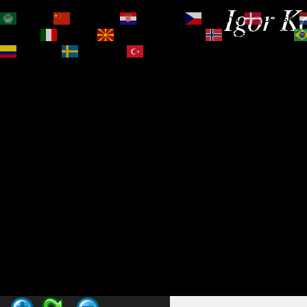
Igor Ko
العربية
简体中文
Hrvatski
Čeština‎
Dansk
Magyar
Italiano
Македонски јазик
Norsk bokmål
Español
Svenska
Türkçe