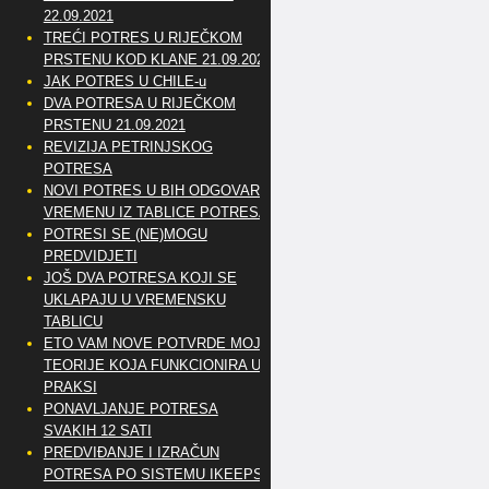
22.09.2021
TREĆI POTRES U RIJEČKOM
PRSTENU KOD KLANE 21.09.2021
JAK POTRES U CHILE-u
DVA POTRESA U RIJEČKOM
PRSTENU 21.09.2021
REVIZIJA PETRINJSKOG
POTRESA
NOVI POTRES U BIH ODGOVARA
VREMENU IZ TABLICE POTRESA
POTRESI SE (NE)MOGU
PREDVIDJETI
JOŠ DVA POTRESA KOJI SE
UKLAPAJU U VREMENSKU
TABLICU
ETO VAM NOVE POTVRDE MOJE
TEORIJE KOJA FUNKCIONIRA U
PRAKSI
PONAVLJANJE POTRESA
SVAKIH 12 SATI
PREDVIĐANJE I IZRAČUN
POTRESA PO SISTEMU IKEEPS