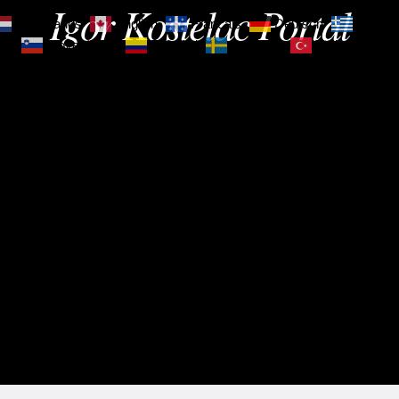
Igor Kostelac Portal
Nederlands
English
Français
Deutsch
Ελληνι
зик
Slovenščina
Español
Svenska
Türkçe