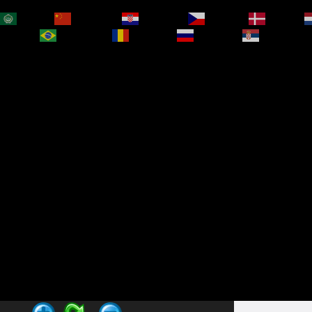
العربية
简体中文
Hrvatski
Čeština‎
Dansk
bokmål
Português
Română
Русский
Српски је