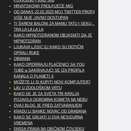
POVRŠINU – KAD TAD
HRVATSKO(M) PROL(I)JEĆE MIG
OD DANAS 22.02.2023 MOJ TWITTER PROFIL
VIŠE NIJE JAVNO DOSTUPAN
TI ŠARENI BALONI ZA MAMU TATU I SEKU,..
TRA LA LA LA LA
KAKO HIPNOTIZIRANOM OBJASNITI DA JE
HIPNOTIZIRAN
LJUKAVA LJISIC ILI KAKO SU DOTIČNI
OPRALI RUKE
OBMANA
KAKO OPERIRAJU PLAĆENICI SA YOU
TUBE-a SAKRIVAJUĆI SE IZA PROFILA
KANALA O PLANETI X
MOŽETE LI SI KUPITI NOVI KOMPJUTER?
LAV U ZOOLOŠKOM VRTU
KAKO SE JE ZA SVETA TRI KRALJA
POJAVILA OGROMNA KOMETA NA NEBU
OVAJ BLOG JE PRED ZATVARANJEM
KRADU LI BANKE NOVAC OD GRAĐANA
KAKO SE GRIJATI U OVA NESIGURNA
VREMENA
FARSA PRAVA NA OBIČNOM ČOVJEKU