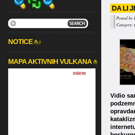
DA LI 
Posted by 
Category:
NOTICE
MAPA AKTIVNIH VULKANA
[
enlarge
]
Vidio sa
podzemne
opravdan
katakliz
internet
beskurpu