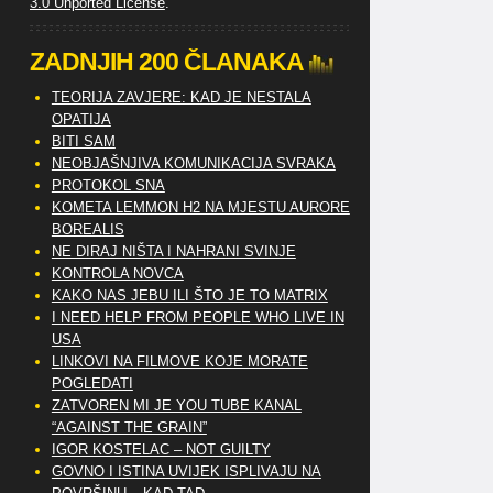
3.0 Unported License
.
ZADNJIH 200 ČLANAKA
TEORIJA ZAVJERE: KAD JE NESTALA
OPATIJA
BITI SAM
NEOBJAŠNJIVA KOMUNIKACIJA SVRAKA
PROTOKOL SNA
KOMETA LEMMON H2 NA MJESTU AURORE
BOREALIS
NE DIRAJ NIŠTA I NAHRANI SVINJE
KONTROLA NOVCA
KAKO NAS JEBU ILI ŠTO JE TO MATRIX
I NEED HELP FROM PEOPLE WHO LIVE IN
USA
LINKOVI NA FILMOVE KOJE MORATE
POGLEDATI
ZATVOREN MI JE YOU TUBE KANAL
“AGAINST THE GRAIN”
IGOR KOSTELAC – NOT GUILTY
GOVNO I ISTINA UVIJEK ISPLIVAJU NA