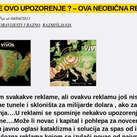
JE OVO UPOZORENJE ? – OVA NEOBIČNA 
Pas at 04/04/2011
OBAVIJESTI I RAZNO
,
RAZMIŠLJANJA
m svakakve reklame, ali ovakvu reklamu još ni
 tunele i skloništa za milijarde dolara , ako 
ja….U reklami se spominje nekakvo upozorenje,
me….Može li novac i kapital i pohlepa za novce
u javno oglasi kataklizma i solucija za spas od is
lozna reklama kojom se izvlači novac od naivnih