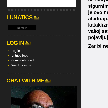
sigurnim
je ovo n
LUNATICS
aludiraj
katakliz
the moon
vašoj sa
pojavlju
LOG IN
Zar bi n
Log in
Entries feed
Comments feed
WordPress.org
CHAT WITH ME