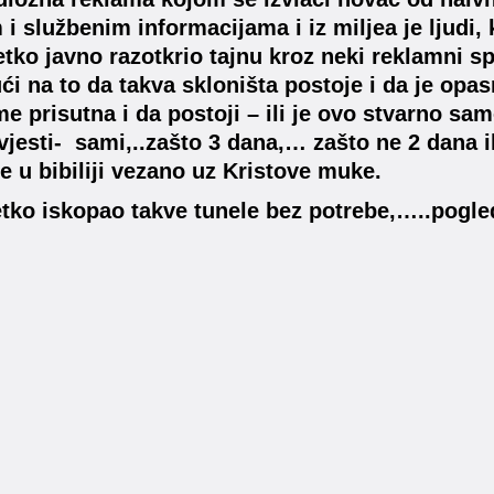
 i službenim informacijama i iz miljea je ljudi, 
etko javno razotkrio tajnu kroz neki reklamni s
ući na to da takva skloništa postoje i da je opas
me prisutna i da postoji – ili je ovo stvarno sam
vjesti- sami,..zašto 3 dana,… zašto ne 2 dana ili
je u bibiliji vezano uz Kristove muke.
etko iskopao takve tunele bez potrebe,…..pogle