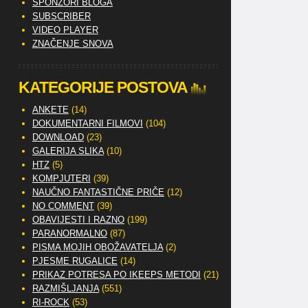
SPONZORI BLOGA
SUBSCRIBER
VIDEO PLAYER
ZNAČENJE SNOVA
KATEGORIJE POSTOVA
ANKETE
(14)
DOKUMENTARNI FILMOVI
(104)
DOWNLOAD
(23)
GALERIJA SLIKA
(10)
HTZ
(5)
KOMPJUTERI
(39)
NAUČNO FANTASTIČNE PRIČE
(12)
NO COMMENT
(39)
OBAVIJESTI I RAZNO
(199)
PARANORMALNO
(87)
PISMA MOJIH OBOŽAVATELJA
(2)
PJESME RUGALICE
(14)
PRIKAZ POTRESA PO IKEEPS METODI
(21)
RAZMIŠLJANJA
(551)
RI-ROCK
(53)