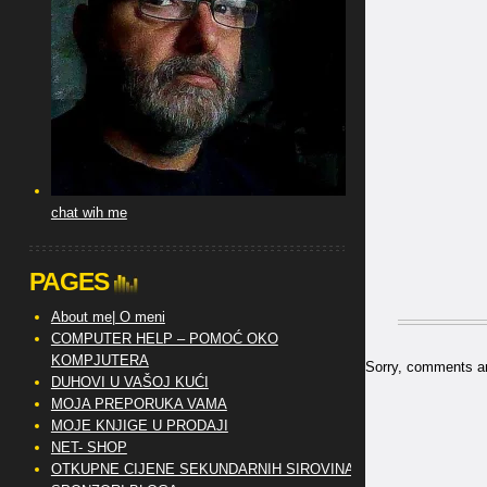
chat wih me
PAGES
About me| O meni
COMPUTER HELP – POMOĆ OKO
KOMPJUTERA
Sorry, comments are
DUHOVI U VAŠOJ KUĆI
MOJA PREPORUKA VAMA
MOJE KNJIGE U PRODAJI
NET- SHOP
OTKUPNE CIJENE SEKUNDARNIH SIROVINA