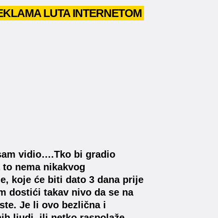
REKLAMA LUTA INTERNETOM
sam vidio….Tko bi gradio
za to nema nikakvog
 koje će biti dato 3 dana prije
m dostići takav nivo da se na
te. Je li ovo bezlična i
 ljudi, ili netko raspolaže