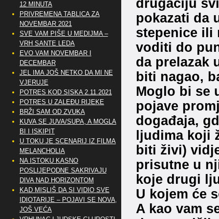
drugačiju sv
12 MINUTA
PRIVREMENA TABLICA ZA
pokazati da 
NOVEMBAR 2021
stepenice il
SVE VAM PIŠE U MEDIJMA –
VRH SANTE LEDA
voditi do pu
EVO VAM NOVEMBAR I
da prelazak 
DECEMBAR
JEL IMA JOŠ NETKO DA MI NE
biti nagao, ba
VJERUJE
Moglo bi se 
POTRES KOD SISKA 2.11.2021
POTRES U ZALEĐU RIJEKE
pojave promj
BRŽI SAM OD ZVUKA
događaja, gdj
KUVA SE JUVA/SUPA, A MOGLA
BI I ISKIPIT
ljudima koji ž
U TOKU JE SCENARIJ IZ FILMA
biti živi) vidj
MELANCHOLIA
NA ISTOKU KASNO
prisutne u nj
POSLIJEPODNE SAKRIVAJU
koje drugi lj
DIVA NAD HORIZONTOM
KAD MISLIŠ DA SI VIDIO SVE
U kojem će s
IDIOTARIJE – POJAVI SE NOVA,..
A kao vam se 
JOŠ VEĆA