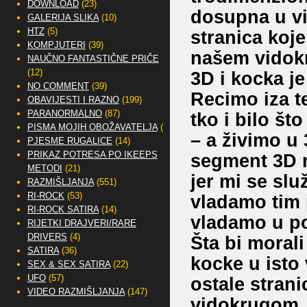
DOWNLOAD
(23)
dosupna u vi
GALERIJA SLIKA
(10)
HTZ
(5)
stranica koj
KOMPJUTERI
(39)
našem vidokru
NAUČNO FANTASTIČNE PRIČE
(12)
3D i kocka j
NO COMMENT
(39)
Recimo iza te
OBAVIJESTI I RAZNO
(199)
PARANORMALNO
(87)
tko i bilo što
PISMA MOJIH OBOŽAVATELJA
(2)
– a živimo u 
PJESME RUGALICE
(14)
PRIKAZ POTRESA PO IKEEPS
segment 3D n
METODI
(21)
jer mi se sl
RAZMIŠLJANJA
(551)
RI-ROCK
(53)
vladamo tim 
RI-ROCK SATIRA
(14)
vladamo u po
RIJETKI DRAJVERI/RARE
DRIVERS
(4)
Šta bi morali 
SATIRA
(36)
kocke u isto
SEX & SEX SATIRA
(22)
UFO
(57)
ostale stran
VIDEO RAZMIŠLJANJA
(147)
vidokrugom….