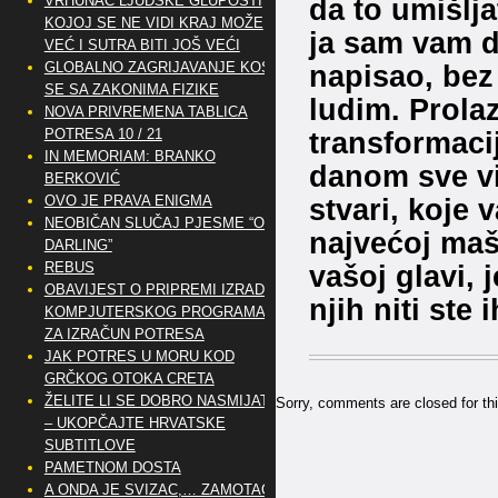
VRHUNAC LJUDSKE GLUPOSTI
da to umišlja
KOJOJ SE NE VIDI KRAJ MOŽE
ja sam vam d
VEĆ I SUTRA BITI JOŠ VEĆI
GLOBALNO ZAGRIJAVANJE KOSI
napisao, bez
SE SA ZAKONIMA FIZIKE
ludim. Prola
NOVA PRIVREMENA TABLICA
POTRESA 10 / 21
transformacij
IN MEMORIAM: BRANKO
danom sve vi
BERKOVIĆ
OVO JE PRAVA ENIGMA
stvari, koje 
NEOBIČAN SLUČAJ PJESME “OH
najvećoj mašt
DARLING”
REBUS
vašoj glavi, 
OBAVIJEST O PRIPREMI IZRADE
njih niti ste 
KOMPJUTERSKOG PROGRAMA
ZA IZRAČUN POTRESA
JAK POTRES U MORU KOD
GRČKOG OTOKA CRETA
ŽELITE LI SE DOBRO NASMIJATI
Sorry, comments are closed for thi
– UKOPČAJTE HRVATSKE
SUBTITLOVE
PAMETNOM DOSTA
A ONDA JE SVIZAC,… ZAMOTAO