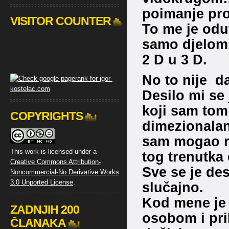
poimanje pr
VISITOR COUNTER
To me je oduv
samo djelomi
2 D u 3 D.
No to nije d
Desilo mi se
koji sam tom 
COPYRIGHTS
dimezionalan 
sam mogao ra
This work is licensed under a
tog trenutka
Creative Commons Attribution-
Sve se je des
Noncommercial-No Derivative Works
3.0 Unported License
.
slučajno.
Kod mene je 
ZADNJIH 200
osobom i pri
ČLANAKA