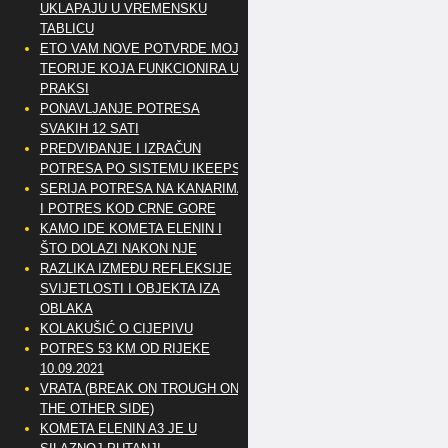
UKLAPAJU U VREMENSKU
TABLICU
ETO VAM NOVE POTVRDE MOJE
TEORIJE KOJA FUNKCIONIRA U
PRAKSI
PONAVLJANJE POTRESA
SVAKIH 12 SATI
PREDVIĐANJE I IZRAČUN
POTRESA PO SISTEMU IKEEPS
SERIJA POTRESA NA KANARIMA
I POTRES KOD CRNE GORE
KAMO IDE KOMETA ELENIN I
ŠTO DOLAZI NAKON NJE
RAZLIKA IZMEĐU REFLEKSIJE
SVIJETLOSTI I OBJEKTA IZA
OBLAKA
KOLAKUŠIĆ O CIJEPIVU
POTRES 53 KM OD RIJEKE
10.09.2021
VRATA (BREAK ON TROUGH ON
THE OTHER SIDE)
KOMETA ELENIN A3 JE U