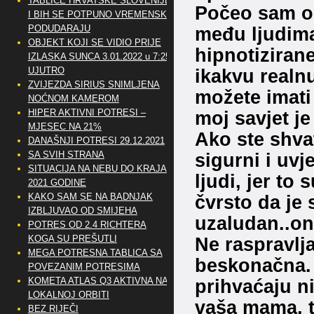
TABLICE HRVATSKE SLOVENIJE
Počeo sam osj
I BIH SE POTPUNO VREMENSKI
PODUDARAJU
među ljudima
OBJEKT KOJI SE VIDIO PRIJE
hipnotizirane
IZLASKA SUNCA 3.01.2022 u 7:25
UJUTRO
ikakvu realnu
ZVIJEZDA SIRIUS SNIMLJENA
možete imati
NOĆNOM KAMEROM
HIPER AKTIVNI POTRESI –
moj savjet je
MJESEC NA 21%
Ako ste shva
DANAŠNJI POTRESI 29.12.2021
SA SVIH STRANA
sigurni i uv
SITUACIJA NA NEBU DO KRAJA
ljudi, jer to
2021 GODINE
KAKO SAM SE NA BADNJAK
čvrsto da je
IZBLJUVAO OD SMIJEHA
uzaludan..on
POTRES OD 2.4 RICHTERA
KOGA SU PREŠUTLI
Ne raspravlja
MEGA POTRESNA TABLICA SA
beskonačna. 
POVEZANIM POTRESIMA
KOMETA ATLAS Q3 AKTIVNA NA
prihvaćaju ni
LOKALNOJ ORBITI
vaša mama, ta
BEZ RIJEČI