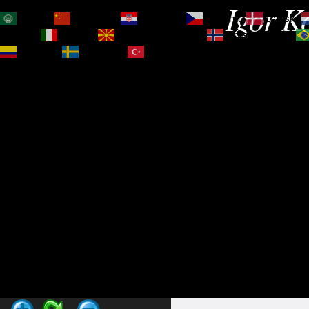
Igor Ko
العربية
简体中文
Hrvatski
Čeština‎
Dansk
Magyar
Italiano
Македонски јазик
Norsk bokmål
Español
Svenska
Türkçe