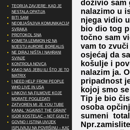
doživio sam 
TEORIJA ZAVJERE: KAD JE
nalazimo u i
NESTALA OPATIJA
BITI SAM
njega vidio 
NEOBJAŠNJIVA KOMUNIKACIJA
bio dio tog p
SVRAKA
PROTOKOL SNA
točno sam vi
KOMETA LEMMON H2 NA
vam to zvuči
MJESTU AURORE BOREALIS
NE DIRAJ NIŠTA I NAHRANI
osjećaj da s
SVINJE
košulje i pov
KONTROLA NOVCA
KAKO NAS JEBU ILI ŠTO JE TO
nalazim ja. 
MATRIX
pripadnost j
I NEED HELP FROM PEOPLE
WHO LIVE IN USA
kojoj smo se 
LINKOVI NA FILMOVE KOJE
Tip je bio či
MORATE POGLEDATI
ZATVOREN MI JE YOU TUBE
osoba opčinj
KANAL “AGAINST THE GRAIN”
sumeni total
IGOR KOSTELAC – NOT GUILTY
GOVNO I ISTINA UVIJEK
Npr.zamislite
ISPLIVAJU NA POVRŠINU – KAD