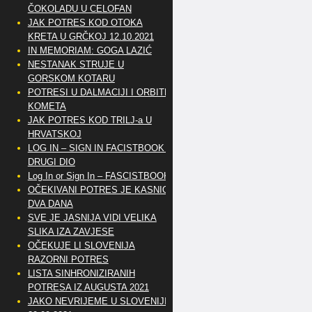
ČOKOLADU U CELOFAN
JAK POTRES KOD OTOKA
KRETA U GRČKOJ 12.10.2021
IN MEMORIAM: GOGA LAZIĆ
NESTANAK STRUJE U
GORSKOM KOTARU
POTRESI U DALMACIJI I ORBITE
KOMETA
JAK POTRES KOD TRILJ-a U
HRVATSKOJ
LOG IN – SIGN IN FACISTBOOK –
DRUGI DIO
Log In or Sign In – FASCISTBOOK
OČEKIVANI POTRES JE KASNIO
DVA DANA
SVE JE JASNIJA VIDI VELIKA
SLIKA IZA ZAVJESE
OČEKUJE LI SLOVENIJA
RAZORNI POTRES
LISTA SINHRONIZIRANIH
POTRESA IZ AUGUSTA 2021
JAKO NEVRIJEME U SLOVENIJI