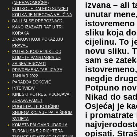
(NEPRAVOMOĆNA)
izvana – ali 
KOLIKO JE DALEKO SUNCE I
unutar mene,
KOLIKA JE NJEGOVA VELIČINA
DA LI SI SE PREPOZNAO?
istovremeno 
KAKO IZAZVATI RAT U TRI
sliku koja do
KORAKA
ZNAKOVI KOJI POKAZUJU
cijelinu. To 
PRAVAC
novu sliku. T
POTRES KOD RIJEKE OD
KOMETE PANSTARRS U5
sam se zatek
ZA NEVJEROVATI
istovremeno,
PRIVREMENA TABLICA ZA
JANUAR 2022
negdje drugd
PARADOX ĐOKOVIĆ
Potpuno novi
INTERVIEW
KINESKI POTRES, PUCNJAVA I
Nikad do sad
ZDRAVA PAMET
Osjećaj je ka
POGLEDAJTE KOLIČINU
SNIJEGA KOJA JE PALA ŠIROM
i promatrate 
SVIJETA
najvjerodost
KOMETA PALOMAR UDARILA
TURSKU SA 5.2 RICHTERA
opisati. Stra