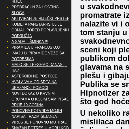
RIJEČI
u svakodnevn
PREDRAČUN ZA HOSTING
BLOGA
promatrate i
AKTIVIRAN JE RIJEČKI PRSTEN
nalazite vi i
KOMETA PANSTARRS U5 JE
ODMAH PORED POPLAVLJENIH
tom stanju u 
PODRUČJA
svakodnevno,
A SADA – ŠMINKA !!!
PIRAMIDA U FRANCUSKOJ
sceni koji pl
IMAJU LI PIRAMIDE VEZE SA
publikom dok
POTRESIMA
MALO SE TRESEMO DANAS ,..
glavama na s
HA?
plešu i gibaj
ASTEROIDI NE POSTOJE
HVALA VAM OD SRCA NA
Publika se smi
UKAZANOJ POMOĆI
Hipnotizer za
NOVI DOKAZ O KRVNIM
GRUPAMA O KOJIM SAM PISAO
što god hoć
PRIJE 19 GODINA
PONOVNA POTVRDA MOJIH
U nekoliko ra
NAPISA I RAZMIŠLJANJA
mislilaca dan
VIRUS JE PONOVNO MUTIRAO
SNAŽAN POTRES U MORU KOD