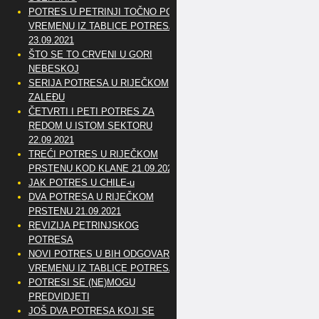
POTRES U PETRINJI TOČNO PO
VREMENU IZ TABLICE POTRESA
23.09.2021
ŠTO SE TO CRVENI U GORI
NEBESKOJ
SERIJA POTRESA U RIJEČKOM
ZALEĐU
ČETVRTI I PETI POTRES ZA
REDOM U ISTOM SEKTORU
22.09.2021
TREĆI POTRES U RIJEČKOM
PRSTENU KOD KLANE 21.09.2021
JAK POTRES U CHILE-u
DVA POTRESA U RIJEČKOM
PRSTENU 21.09.2021
REVIZIJA PETRINJSKOG
POTRESA
NOVI POTRES U BIH ODGOVARA
VREMENU IZ TABLICE POTRESA
POTRESI SE (NE)MOGU
PREDVIDJETI
JOŠ DVA POTRESA KOJI SE