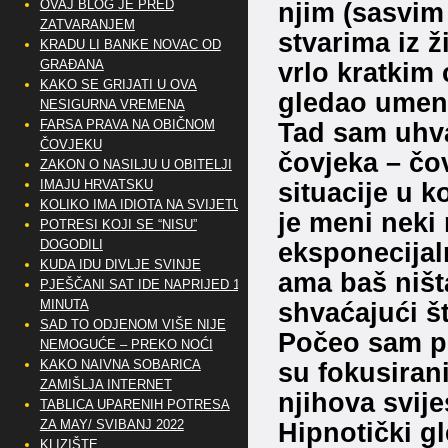
OVAJ BLOG JE PRED
njim (sasvim
ZATVARANJEM
stvarima iz ž
KRADU LI BANKE NOVAC OD
GRAĐANA
vrlo kratkim
KAKO SE GRIJATI U OVA
gledao umene
NESIGURNA VREMENA
FARSA PRAVA NA OBIČNOM
Tad sam uhva
ČOVJEKU
čovjeka – čov
ZAKON O NASILJU U OBITELJI
IMAJU HRVATSKU
situacije u k
KOLIKO IMA IDIOTA NA SVIJETU?
je meni neki 
POTRESI KOJI SE “NISU”
DOGODILI
eksponecijal
KUDA IDU DIVLJE SVINJE
ama baš ništ
PJEŠČANI SAT IDE NAPRIJED 10
MINUTA
shvaćajući š
SAD TO ODJENOM VIŠE NIJE
Počeo sam pr
NEMOGUĆE – PREKO NOĆI
KAKO NAIVNA SOBARICA
su fokusirani
ZAMIŠLJA INTERNET
njihova svije
TABLICA UPARENIH POTRESA
ZA MAY/ SVIBANJ 2022
Hipnotički g
KLIZIŠTE