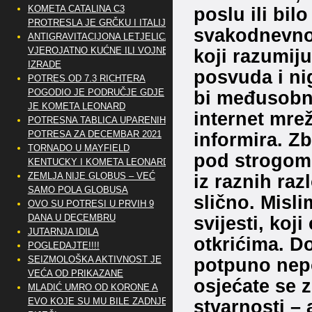
KOMETA CATALINA C3
poslu ili bil
PROTRESLA JE GRČKU I ITALIJU
svakodnevnom
ANTIGRAVITACIJONA LETJELICA
VJEROJATNO KUĆNE ILI VOJNE
koji razumij
IZRADE
posvuda i ni
POTRES OD 7.3 RICHTERA
POGODIO JE PODRUČJE GDJE
bi međusobno
JE KOMETA LEONARD
internet mre
POTRESNA TABLICA UPARENIH
POTRESA ZA DECEMBAR 2021
informira. Zb
TORNADO U MAYFIELD
pod strogom 
KENTUCKY I KOMETA LEONARD
ZEMLJA NIJE GLOBUS – VEĆ
iz raznih raz
SAMO POLA GLOBUSA
slično. Misli
OVO SU POTRESI U PRVIH 9
DANA U DECEMBRU
svijesti, koj
JUTARNJA IDILA
otkrićima. Do
POGLEDAJTE!!!!
SEIZMOLOŠKA AKTIVNOST JE
potpuno nepo
VEĆA OD PRIKAZANE
osjećate se z
MLADIĆ UMRO OD KORONE A
EVO KOJE SU MU BILE ZADNJE
stvarnosti – 