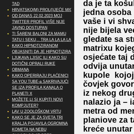
da je ta koš
TAD
HRVATSKO(M) PROL(I)JEĆE MIG
jedna osoba 
OD DANAS 22.02.2023 MOJ
vaše i vi sh
TWITTER PROFIL VIŠE NIJE
JAVNO DOSTUPAN
nije bijela 
TI ŠARENI BALONI ZA MAMU
gledate sa s
TATU I SEKU,.. TRA LA LA LA LA
KAKO HIPNOTIZIRANOM
matrixu kojega
OBJASNITI DA JE HIPNOTIZIRAN
osjećate taj 
LJUKAVA LJISIC ILI KAKO SU
DOTIČNI OPRALI RUKE
odvija unuta
OBMANA
kupole kojoj 
KAKO OPERIRAJU PLAĆENICI
SA YOU TUBE-a SAKRIVAJUĆI
čovjek govor
SE IZA PROFILA KANALA O
iz nekog dru
PLANETI X
MOŽETE LI SI KUPITI NOVI
nalazio ja – 
KOMPJUTER?
metra od men
LAV U ZOOLOŠKOM VRTU
KAKO SE JE ZA SVETA TRI
planiove za t
KRALJA POJAVILA OGROMNA
kreće unutar 
KOMETA NA NEBU