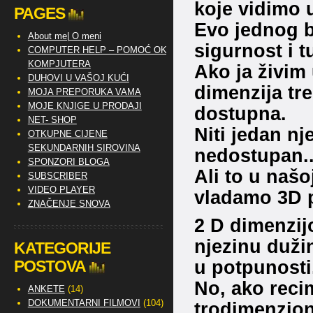
koje vidimo 
PAGES
Evo jednog ba
About me| O meni
sigurnost i tu
COMPUTER HELP – POMOĆ OKO
KOMPJUTERA
Ako ja živim 
DUHOVI U VAŠOJ KUĆI
dimenzija tre
MOJA PREPORUKA VAMA
MOJE KNJIGE U PRODAJI
dostupna.
NET- SHOP
Niti jedan nje
OTKUPNE CIJENE
SEKUNDARNIH SIROVINA
nedostupan..
SPONZORI BLOGA
Ali to u našo
SUBSCRIBER
VIDEO PLAYER
vladamo 3D 
ZNAČENJE SNOVA
2 D dimenzij
njezinu duži
KATEGORIJE
u potpunosti
POSTOVA
No, ako rec
ANKETE
(14)
DOKUMENTARNI FILMOVI
(104)
trodimenziona