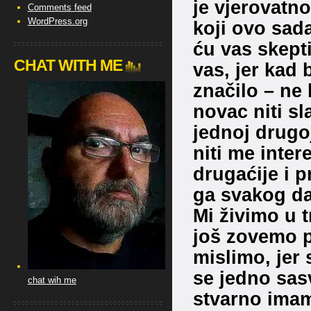
je vjerovatno
Comments feed
WordPress.org
koji ovo sada
ću vas skept
CHAT WITH ME
vas, jer kad 
značilo – ne 
novac niti sl
jednoj drugoj
niti me inter
drugaćije i 
ga svakog da
Mi živimo u 
još zovemo p
mislimo, jer 
se jedno sasv
chat wih me
stvarno imam