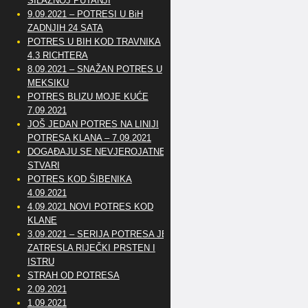
SILAZNOJ PUTANJI
9.09.2021 – POTRESI U BiH
ZADNJIH 24 SATA
POTRES U BIH KOD TRAVNIKA
4.3 RICHTERA
8.09.2021 – SNAŽAN POTRES U
MEKSIKU
POTRES BLIZU MOJE KUĆE
7.09.2021
JOŠ JEDAN POTRES NA LINIJI
POTRESA KLANA – 7.09.2021
DOGAĐAJU SE NEVJEROJATNE
STVARI
POTRES KOD ŠIBENIKA
4.09.2021
4.09.2021 NOVI POTRES KOD
KLANE
3.09.2021 – SERIJA POTRESA JE
ZATRESLA RIJEČKI PRSTEN I
ISTRU
STRAH OD POTRESA
2.09.2021
1.09.2021