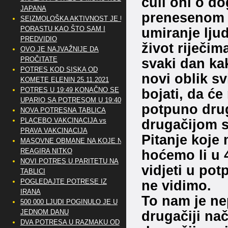
čuli oni o do
JAPANA
prenesenom 
SEIZMOLOŠKA AKTIVNOST JE U
PORASTU KAO ŠTO SAM I
umiranje ljud
PREDVIDIO
život riječi
OVO JE NAJVAŽNIJE DA
PROČITATE
svaki dan kak
POTRES KOD SISKA OD
novi oblik sv
KOMETE ELENIN 25.11.2021
POTRES U 19:49 KONAČNO SE
bojati, da će 
UPARIO SA POTRESOM U 19:40
potpuno drug
NOVA POTRESNA TABLICA
PLACEBO VAKCINACIJA vs
drugačijom s
PRAVA VAKCINACIJA
Pitanje koje
MASOVNE OBMANE NA KOJE NE
REAGIRA NITKO
hoćemo li u 
NOVI POTRES U PARITETU NA
vidjeti u po
TABLICI
POGLEDAJTE POTRESE IZ
ne vidimo.
IRANA
To nam je nep
500 000 LJUDI POGINULO JE U
JEDNOM DANU
drugačiji na
DVA POTRESA U RAZMAKU OD