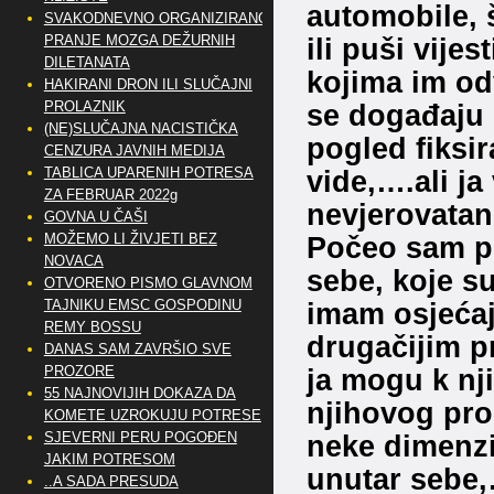
automobile, š
SVAKODNEVNO ORGANIZIRANO
PRANJE MOZGA DEŽURNIH
ili puši vije
DILETANATA
kojima im odv
HAKIRANI DRON ILI SLUČAJNI
PROLAZNIK
se događaju 
(NE)SLUČAJNA NACISTIČKA
pogled fiksir
CENZURA JAVNIH MEDIJA
TABLICA UPARENIH POTRESA
vide,….ali j
ZA FEBRUAR 2022g
nevjerovatan
GOVNA U ČAŠI
MOŽEMO LI ŽIVJETI BEZ
Počeo sam pr
NOVACA
sebe, koje s
OTVORENO PISMO GLAVNOM
TAJNIKU EMSC GOSPODINU
imam osjećaj
REMY BOSSU
drugačijim p
DANAS SAM ZAVRŠIO SVE
PROZORE
ja mogu k nji
55 NAJNOVIJIH DOKAZA DA
njihovog pro
KOMETE UZROKUJU POTRESE
SJEVERNI PERU POGOĐEN
neke dimenzij
JAKIM POTRESOM
unutar sebe,
..A SADA PRESUDA