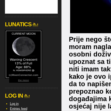
LUNATICS
Prije nego š
moram naglas
osobni doživl
upoznat sa t
niti imam ta
kako je ovo 
the moon
da to napiše
prepoznao k
LOG IN
događajima ko
Log in
osjećaj nije l
Entries feed