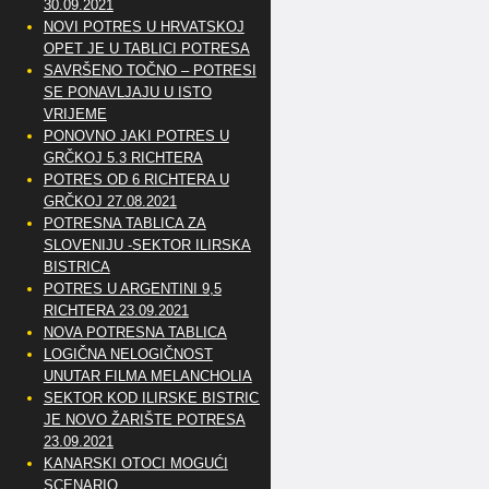
30.09.2021
NOVI POTRES U HRVATSKOJ
OPET JE U TABLICI POTRESA
SAVRŠENO TOČNO – POTRESI
SE PONAVLJAJU U ISTO
VRIJEME
PONOVNO JAKI POTRES U
GRČKOJ 5.3 RICHTERA
POTRES OD 6 RICHTERA U
GRČKOJ 27.08.2021
POTRESNA TABLICA ZA
SLOVENIJU -SEKTOR ILIRSKA
BISTRICA
POTRES U ARGENTINI 9,5
RICHTERA 23.09.2021
NOVA POTRESNA TABLICA
LOGIČNA NELOGIČNOST
UNUTAR FILMA MELANCHOLIA
SEKTOR KOD ILIRSKE BISTRICE
JE NOVO ŽARIŠTE POTRESA
23.09.2021
KANARSKI OTOCI MOGUĆI
SCENARIO