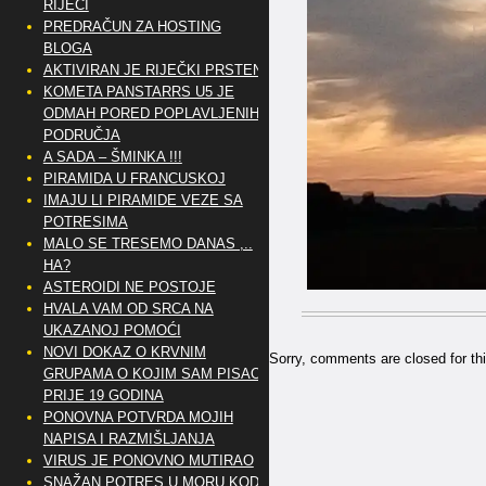
RIJEČI
PREDRAČUN ZA HOSTING
BLOGA
AKTIVIRAN JE RIJEČKI PRSTEN
KOMETA PANSTARRS U5 JE
ODMAH PORED POPLAVLJENIH
PODRUČJA
A SADA – ŠMINKA !!!
PIRAMIDA U FRANCUSKOJ
IMAJU LI PIRAMIDE VEZE SA
POTRESIMA
MALO SE TRESEMO DANAS ,..
HA?
ASTEROIDI NE POSTOJE
HVALA VAM OD SRCA NA
UKAZANOJ POMOĆI
NOVI DOKAZ O KRVNIM
Sorry, comments are closed for thi
GRUPAMA O KOJIM SAM PISAO
PRIJE 19 GODINA
PONOVNA POTVRDA MOJIH
NAPISA I RAZMIŠLJANJA
VIRUS JE PONOVNO MUTIRAO
SNAŽAN POTRES U MORU KOD