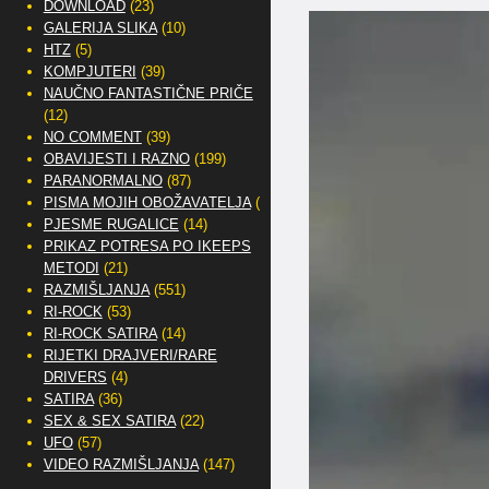
DOWNLOAD
(23)
GALERIJA SLIKA
(10)
HTZ
(5)
KOMPJUTERI
(39)
NAUČNO FANTASTIČNE PRIČE
(12)
NO COMMENT
(39)
OBAVIJESTI I RAZNO
(199)
PARANORMALNO
(87)
PISMA MOJIH OBOŽAVATELJA
(2)
PJESME RUGALICE
(14)
PRIKAZ POTRESA PO IKEEPS
METODI
(21)
RAZMIŠLJANJA
(551)
RI-ROCK
(53)
RI-ROCK SATIRA
(14)
RIJETKI DRAJVERI/RARE
DRIVERS
(4)
SATIRA
(36)
SEX & SEX SATIRA
(22)
UFO
(57)
VIDEO RAZMIŠLJANJA
(147)