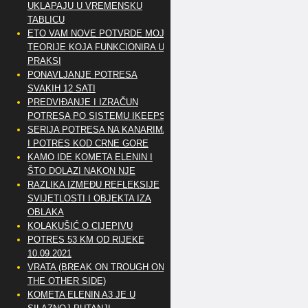
UKLAPAJU U VREMENSKU
TABLICU
ETO VAM NOVE POTVRDE MOJE
TEORIJE KOJA FUNKCIONIRA U
PRAKSI
PONAVLJANJE POTRESA
SVAKIH 12 SATI
PREDVIĐANJE I IZRAČUN
POTRESA PO SISTEMU IKEEPS
SERIJA POTRESA NA KANARIMA
I POTRES KOD CRNE GORE
KAMO IDE KOMETA ELENIN I
ŠTO DOLAZI NAKON NJE
RAZLIKA IZMEĐU REFLEKSIJE
SVIJETLOSTI I OBJEKTA IZA
OBLAKA
KOLAKUŠIĆ O CIJEPIVU
POTRES 53 KM OD RIJEKE
10.09.2021
VRATA (BREAK ON TROUGH ON
THE OTHER SIDE)
KOMETA ELENIN A3 JE U