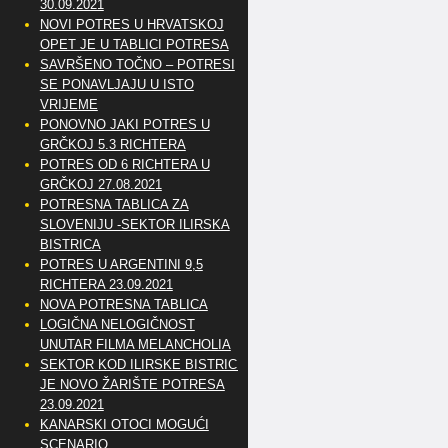
30.09.2021
NOVI POTRES U HRVATSKOJ
OPET JE U TABLICI POTRESA
SAVRŠENO TOČNO – POTRESI
SE PONAVLJAJU U ISTO
VRIJEME
PONOVNO JAKI POTRES U
GRČKOJ 5.3 RICHTERA
POTRES OD 6 RICHTERA U
GRČKOJ 27.08.2021
POTRESNA TABLICA ZA
SLOVENIJU -SEKTOR ILIRSKA
BISTRICA
POTRES U ARGENTINI 9,5
RICHTERA 23.09.2021
NOVA POTRESNA TABLICA
LOGIČNA NELOGIČNOST
UNUTAR FILMA MELANCHOLIA
SEKTOR KOD ILIRSKE BISTRICE
JE NOVO ŽARIŠTE POTRESA
23.09.2021
KANARSKI OTOCI MOGUĆI
SCENARIO