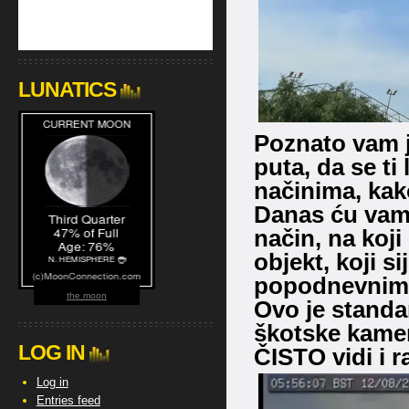
LUNATICS
Poznato vam j
puta, da se ti
načinima, kak
Danas ću vam 
način, na koji
objekt, koji s
popodnevnim 
the moon
Ovo je standa
škotske kamer
LOG IN
ČISTO vidi i r
Log in
Entries feed