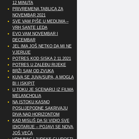
12 MINUTA
PRIVREMENA TABLICA ZA
NOVEMBAR 2021
SVE VAM PIŠE U MEDIJMA –
VRH SANTE LEDA
EVO VAM NOVEMBAR I
DECEMBAR
JEL IMA JOŠ NETKO DA MI NE
VJERUJE
POTRES KOD SISKA 2.11.2021
POTRES U ZALEĐU RIJEKE
BRŽI SAM OD ZVUKA
KUVA SE JUVA/SUPA, A MOGLA
BI I ISKIPIT
U TOKU JE SCENARIJ IZ FILMA
MELANCHOLIA
NA ISTOKU KASNO
POSLIJEPODNE SAKRIVAJU
DIVA NAD HORIZONTOM
KAD MISLIŠ DA SI VIDIO SVE
IDIOTARIJE – POJAVI SE NOVA,..
JOŠ VEĆA