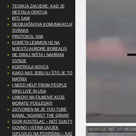
TEORIJA ZAVJERE: KAD JE
NESTALA OPATIJA
BITI SAM
NEOBJAŠNJIVA KOMUNIKACIJA
SVRAKA
PROTOKOL SNA
KOMETA LEMMON H2 NA
MJESTU AURORE BOREALIS
NE DIRAJ NIŠTA I NAHRANI
SVINJE
KONTROLA NOVCA
KAKO NAS JEBU ILI ŠTO JE TO
MATRIX
I NEED HELP FROM PEOPLE
WHO LIVE IN USA
LINKOVI NA FILMOVE KOJE
MORATE POGLEDATI
ZATVOREN MI JE YOU TUBE
KANAL “AGAINST THE GRAIN”
IGOR KOSTELAC – NOT GUILTY
GOVNO I ISTINA UVIJEK
ISPLIVAJU NA POVRŠINU – KAD