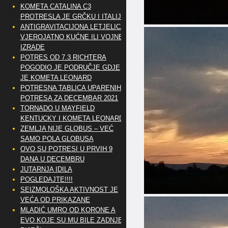
KOMETA CATALINA C3
PROTRESLA JE GRČKU I ITALIJU
ANTIGRAVITACIJONA LETJELICA
VJEROJATNO KUĆNE ILI VOJNE
IZRADE
POTRES OD 7.3 RICHTERA
POGODIO JE PODRUČJE GDJE
JE KOMETA LEONARD
POTRESNA TABLICA UPARENIH
POTRESA ZA DECEMBAR 2021
TORNADO U MAYFIELD
KENTUCKY I KOMETA LEONARD
ZEMLJA NIJE GLOBUS – VEĆ
SAMO POLA GLOBUSA
OVO SU POTRESI U PRVIH 9
DANA U DECEMBRU
JUTARNJA IDILA
POGLEDAJTE!!!!
SEIZMOLOŠKA AKTIVNOST JE
VEĆA OD PRIKAZANE
MLADIĆ UMRO OD KORONE A
EVO KOJE SU MU BILE ZADNJE