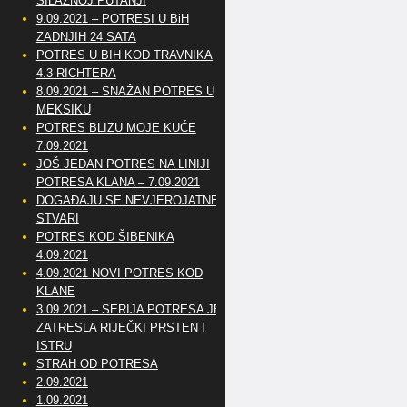
SILAZNOJ PUTANJI
9.09.2021 – POTRESI U BiH
ZADNJIH 24 SATA
POTRES U BIH KOD TRAVNIKA
4.3 RICHTERA
8.09.2021 – SNAŽAN POTRES U
MEKSIKU
POTRES BLIZU MOJE KUĆE
7.09.2021
JOŠ JEDAN POTRES NA LINIJI
POTRESA KLANA – 7.09.2021
DOGAĐAJU SE NEVJEROJATNE
STVARI
POTRES KOD ŠIBENIKA
4.09.2021
4.09.2021 NOVI POTRES KOD
KLANE
3.09.2021 – SERIJA POTRESA JE
ZATRESLA RIJEČKI PRSTEN I
ISTRU
STRAH OD POTRESA
2.09.2021
1.09.2021