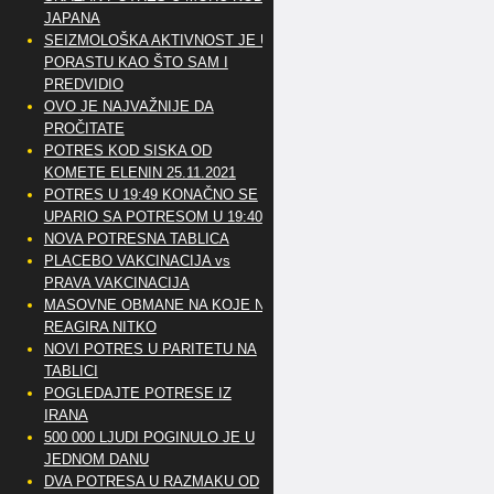
JAPANA
SEIZMOLOŠKA AKTIVNOST JE U
PORASTU KAO ŠTO SAM I
PREDVIDIO
OVO JE NAJVAŽNIJE DA
PROČITATE
POTRES KOD SISKA OD
KOMETE ELENIN 25.11.2021
POTRES U 19:49 KONAČNO SE
UPARIO SA POTRESOM U 19:40
NOVA POTRESNA TABLICA
PLACEBO VAKCINACIJA vs
PRAVA VAKCINACIJA
MASOVNE OBMANE NA KOJE NE
REAGIRA NITKO
NOVI POTRES U PARITETU NA
TABLICI
POGLEDAJTE POTRESE IZ
IRANA
500 000 LJUDI POGINULO JE U
JEDNOM DANU
DVA POTRESA U RAZMAKU OD