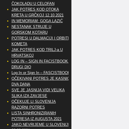
ČOKOLADU U CELOFAN
JAK POTRES KOD OTOKA
KRETA U GRČKOJ 12.10.2021
IN MEMORIAM: GOGA LAZIĆ
NESTANAK STRUJE U
GORSKOM KOTARU
POTRESI U DALMACIJI I ORBITE
KOMETA
JAK POTRES KOD TRILJ-a U
HRVATSKOJ
LOG IN – SIGN IN FACISTBOOK –
DRUGI DIO
Log In or Sign In – FASCISTBOOK
OČEKIVANI POTRES JE KASNIO
DVA DANA
SVE JE JASNIJA VIDI VELIKA
SLIKA IZA ZAVJESE
OČEKUJE LI SLOVENIJA
RAZORNI POTRES
LISTA SINHRONIZIRANIH
POTRESA IZ AUGUSTA 2021
JAKO NEVRIJEME U SLOVENIJI