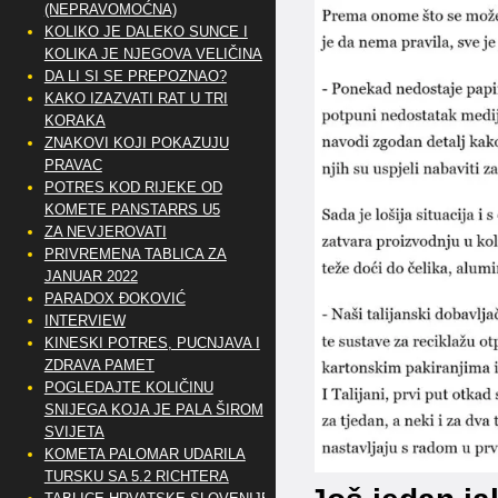
(NEPRAVOMOĆNA)
KOLIKO JE DALEKO SUNCE I
KOLIKA JE NJEGOVA VELIČINA
DA LI SI SE PREPOZNAO?
KAKO IZAZVATI RAT U TRI
KORAKA
ZNAKOVI KOJI POKAZUJU
PRAVAC
POTRES KOD RIJEKE OD
KOMETE PANSTARRS U5
ZA NEVJEROVATI
PRIVREMENA TABLICA ZA
JANUAR 2022
PARADOX ĐOKOVIĆ
INTERVIEW
KINESKI POTRES, PUCNJAVA I
ZDRAVA PAMET
POGLEDAJTE KOLIČINU
SNIJEGA KOJA JE PALA ŠIROM
SVIJETA
KOMETA PALOMAR UDARILA
TURSKU SA 5.2 RICHTERA