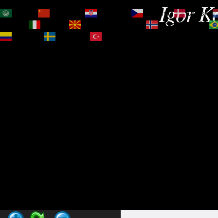
Igor Ko
العربية
简体中文
Hrvatski
Čeština‎
Dansk
Magyar
Italiano
Македонски јазик
Norsk bokmål
Español
Svenska
Türkçe