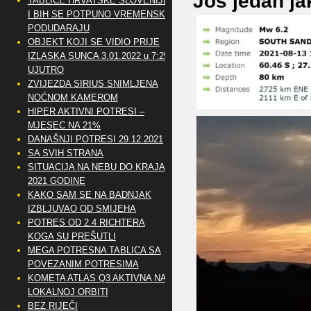
Još jedan ja
TABLICE HRVATSKE SLOVENIJE
I BIH SE POTPUNO VREMENSKI
PODUDARAJU
OBJEKT KOJI SE VIDIO PRIJE
IZLASKA SUNCA 3.01.2022 u 7:25
UJUTRO
ZVIJEZDA SIRIUS SNIMLJENA
NOĆNOM KAMEROM
HIPER AKTIVNI POTRESI –
MJESEC NA 21%
DANAŠNJI POTRESI 29.12.2021
SA SVIH STRANA
SITUACIJA NA NEBU DO KRAJA
2021 GODINE
KAKO SAM SE NA BADNJAK
IZBLJUVAO OD SMIJEHA
POTRES OD 2.4 RICHTERA
KOGA SU PREŠUTLI
MEGA POTRESNA TABLICA SA
POVEZANIM POTRESIMA
KOMETA ATLAS Q3 AKTIVNA NA
LOKALNOJ ORBITI
BEZ RIJEČI