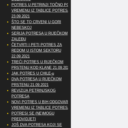
POTRES U PETRINJI TOČNO PO
VREMENU IZ TABLICE POTRESA
23.09.2021
ŠTO SE TO CRVENI U GORI
NEBESKOJ
SERIJA POTRESA U RIJEČKOM
ZALEĐU
ČETVRTI I PETI POTRES ZA
REDOM U ISTOM SEKTORU
22.09.2021
TREĆI POTRES U RIJEČKOM
PRSTENU KOD KLANE 21.09.2021
JAK POTRES U CHILE-u
DVA POTRESA U RIJEČKOM
PRSTENU 21.09.2021
REVIZIJA PETRINJSKOG
POTRESA
NOVI POTRES U BIH ODGOVARA
VREMENU IZ TABLICE POTRESA
POTRESI SE (NE)MOGU
PREDVIDJETI
JOŠ DVA POTRESA KOJI SE