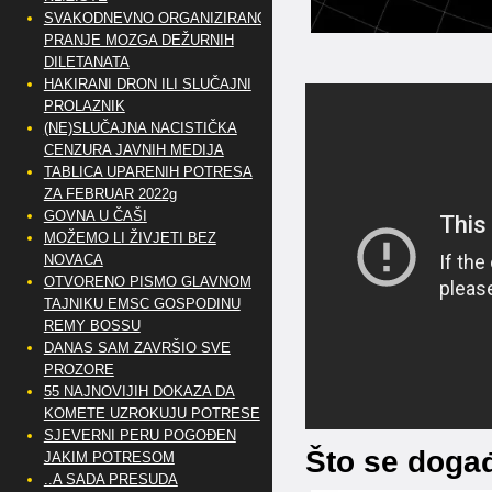
SVAKODNEVNO ORGANIZIRANO
PRANJE MOZGA DEŽURNIH
DILETANATA
HAKIRANI DRON ILI SLUČAJNI
PROLAZNIK
(NE)SLUČAJNA NACISTIČKA
CENZURA JAVNIH MEDIJA
TABLICA UPARENIH POTRESA
ZA FEBRUAR 2022g
GOVNA U ČAŠI
MOŽEMO LI ŽIVJETI BEZ
NOVACA
OTVORENO PISMO GLAVNOM
TAJNIKU EMSC GOSPODINU
REMY BOSSU
DANAS SAM ZAVRŠIO SVE
PROZORE
55 NAJNOVIJIH DOKAZA DA
KOMETE UZROKUJU POTRESE
SJEVERNI PERU POGOĐEN
Što se događ
JAKIM POTRESOM
..A SADA PRESUDA