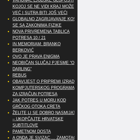
VRHUNAC LJUDSKE GLUPOSTI
KOJOJ SE NE VIDI KRAJ MOŽE
VEĆ I SUTRA BITI JOŠ VEĆI
GLOBALNO ZAGRIJAVANJE KOSI
SE SA ZAKONIMA FIZIKE
NOVA PRIVREMENA TABLICA
POTRESA 10 / 21
IN MEMORIAM: BRANKO
BERKOVIĆ
OVO JE PRAVA ENIGMA
NEOBIČAN SLUČAJ PJESME “OH
DARLING”
REBUS
OBAVIJEST O PRIPREMI IZRADE
KOMPJUTERSKOG PROGRAMA
ZA IZRAČUN POTRESA
JAK POTRES U MORU KOD
GRČKOG OTOKA CRETA
ŽELITE LI SE DOBRO NASMIJATI
– UKOPČAJTE HRVATSKE
SUBTITLOVE
PAMETNOM DOSTA
A ONDA JE SVIZAC,… ZAMOTAO