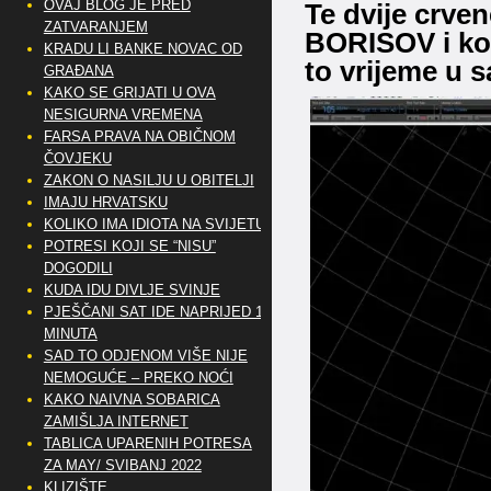
OVAJ BLOG JE PRED
Te dvije crven
ZATVARANJEM
BORISOV i kom
KRADU LI BANKE NOVAC OD
to vrijeme u
GRAĐANA
KAKO SE GRIJATI U OVA
NESIGURNA VREMENA
FARSA PRAVA NA OBIČNOM
ČOVJEKU
ZAKON O NASILJU U OBITELJI
IMAJU HRVATSKU
KOLIKO IMA IDIOTA NA SVIJETU?
POTRESI KOJI SE “NISU”
DOGODILI
KUDA IDU DIVLJE SVINJE
PJEŠČANI SAT IDE NAPRIJED 10
MINUTA
SAD TO ODJENOM VIŠE NIJE
NEMOGUĆE – PREKO NOĆI
KAKO NAIVNA SOBARICA
ZAMIŠLJA INTERNET
TABLICA UPARENIH POTRESA
ZA MAY/ SVIBANJ 2022
KLIZIŠTE