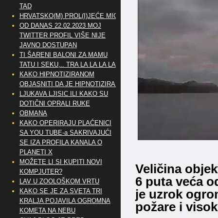
TAD
HRVATSKO(M) PROL(I)JEĆE MIG
OD DANAS 22.02.2023 MOJ
TWITTER PROFIL VIŠE NIJE
JAVNO DOSTUPAN
TI ŠARENI BALONI ZA MAMU
TATU I SEKU,.. TRA LA LA LA LA
KAKO HIPNOTIZIRANOM
OBJASNITI DA JE HIPNOTIZIRAN
LJUKAVA LJISIC ILI KAKO SU
DOTIČNI OPRALI RUKE
OBMANA
KAKO OPERIRAJU PLAĆENICI
SA YOU TUBE-a SAKRIVAJUĆI
SE IZA PROFILA KANALA O
PLANETI X
MOŽETE LI SI KUPITI NOVI
Veličina objek
KOMPJUTER?
6 puta veća o
LAV U ZOOLOŠKOM VRTU
je uzrok ogro
KAKO SE JE ZA SVETA TRI
KRALJA POJAVILA OGROMNA
požare i viso
KOMETA NA NEBU