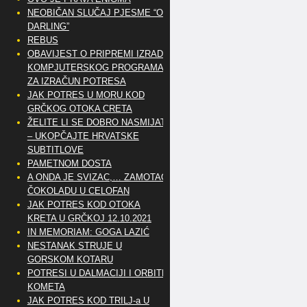
NEOBIČAN SLUČAJ PJESME “OH
DARLING”
REBUS
OBAVIJEST O PRIPREMI IZRADE
KOMPJUTERSKOG PROGRAMA
ZA IZRAČUN POTRESA
JAK POTRES U MORU KOD
GRČKOG OTOKA CRETA
ŽELITE LI SE DOBRO NASMIJATI
– UKOPČAJTE HRVATSKE
SUBTITLOVE
PAMETNOM DOSTA
A ONDA JE SVIZAC,… ZAMOTAO
ČOKOLADU U CELOFAN
JAK POTRES KOD OTOKA
KRETA U GRČKOJ 12.10.2021
IN MEMORIAM: GOGA LAZIĆ
NESTANAK STRUJE U
GORSKOM KOTARU
POTRESI U DALMACIJI I ORBITE
KOMETA
JAK POTRES KOD TRILJ-a U