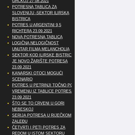
GRČKOJ 27.08.2021
POTRESNA TABLICA ZA
SLOVENIJU -SEKTOR ILIRSKA
BISTRICA
POTRES U ARGENTINI 9,5
RICHTERA 23.09.2021
NOVA POTRESNA TABLICA
LOGIČNA NELOGIČNOST
UNUTAR FILMA MELANCHOLIA
SEKTOR KOD ILIRSKE BISTRICE
JE NOVO ŽARIŠTE POTRESA
23.09.2021
KANARSKI OTOCI MOGUĆI
SCENARIO
POTRES U PETRINJI TOČNO PO
VREMENU IZ TABLICE POTRESA
23.09.2021
ŠTO SE TO CRVENI U GORI
NEBESKOJ
SERIJA POTRESA U RIJEČKOM
ZALEĐU
ČETVRTI I PETI POTRES ZA
REDOM U ISTOM SEKTORU