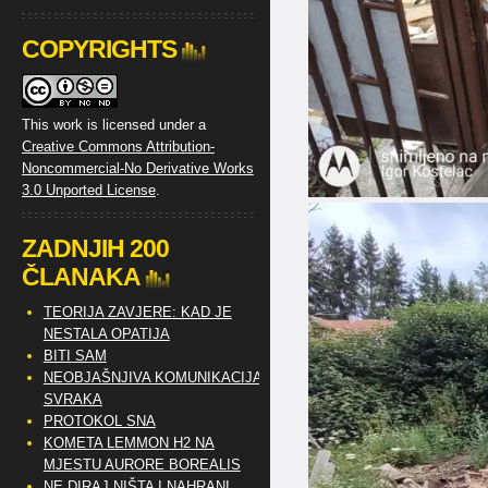
COPYRIGHTS
This work is licensed under a
Creative Commons Attribution-
Noncommercial-No Derivative Works
3.0 Unported License
.
ZADNJIH 200
ČLANAKA
TEORIJA ZAVJERE: KAD JE
NESTALA OPATIJA
BITI SAM
NEOBJAŠNJIVA KOMUNIKACIJA
SVRAKA
PROTOKOL SNA
KOMETA LEMMON H2 NA
MJESTU AURORE BOREALIS
NE DIRAJ NIŠTA I NAHRANI