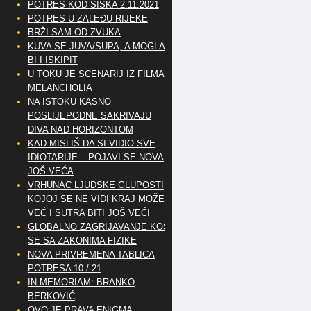
POTRES KOD SISKA 2.11.2021
POTRES U ZALEĐU RIJEKE
BRŽI SAM OD ZVUKA
KUVA SE JUVA/SUPA, A MOGLA
BI I ISKIPIT
U TOKU JE SCENARIJ IZ FILMA
MELANCHOLIA
NA ISTOKU KASNO
POSLIJEPODNE SAKRIVAJU
DIVA NAD HORIZONTOM
KAD MISLIŠ DA SI VIDIO SVE
IDIOTARIJE – POJAVI SE NOVA,..
JOŠ VEĆA
VRHUNAC LJUDSKE GLUPOSTI
KOJOJ SE NE VIDI KRAJ MOŽE
VEĆ I SUTRA BITI JOŠ VEĆI
GLOBALNO ZAGRIJAVANJE KOSI
SE SA ZAKONIMA FIZIKE
NOVA PRIVREMENA TABLICA
POTRESA 10 / 21
IN MEMORIAM: BRANKO
BERKOVIĆ
OVO JE PRAVA ENIGMA