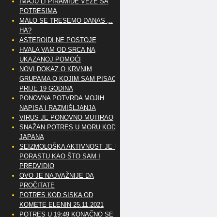
IMAJU LI PIRAMIDE VEZE SA
POTRESIMA
MALO SE TRESEMO DANAS ,..
HA?
ASTEROIDI NE POSTOJE
HVALA VAM OD SRCA NA
UKAZANOJ POMOĆI
NOVI DOKAZ O KRVNIM
GRUPAMA O KOJIM SAM PISAO
PRIJE 19 GODINA
PONOVNA POTVRDA MOJIH
NAPISA I RAZMIŠLJANJA
VIRUS JE PONOVNO MUTIRAO
SNAŽAN POTRES U MORU KOD
JAPANA
SEIZMOLOŠKA AKTIVNOST JE U
PORASTU KAO ŠTO SAM I
PREDVIDIO
OVO JE NAJVAŽNIJE DA
PROČITATE
POTRES KOD SISKA OD
KOMETE ELENIN 25.11.2021
POTRES U 19:49 KONAČNO SE