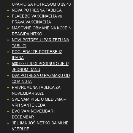
UPARIO SA POTRESOM U 19:40
NOVA POTRESNA TABLICA
PLACEBO VAKCINACIJA vs
PRAVA VAKCINACIJA
MASOVNE OBMANE NA KOJE NE
REAGIRA NITKO
NOVI POTRES U PARITETU NA
TABLICI
POGLEDAJTE POTRESE IZ
IRANA
500 000 LJUDI POGINULO JE U
JEDNOM DANU
DVA POTRESA U RAZMAKU OD
12 MINUTA
PRIVREMENA TABLICA ZA
NOVEMBAR 2021
SVE VAM PIŠE U MEDIJMA –
VRH SANTE LEDA
EVO VAM NOVEMBAR I
DECEMBAR
JEL IMA JOŠ NETKO DA MI NE
VJERUJE