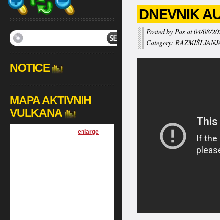
DNEVNIK AUG
Posted by Pas at 04/08/20
Category:
RAZMIŠLJANJ
NOTICE
MAPA AKTIVNIH
VULKANA
[
enlarge
]