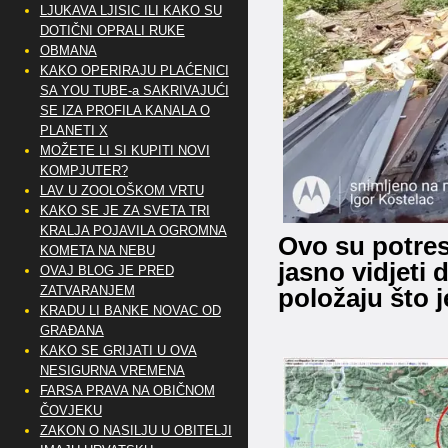
LJUKAVA LJISIC ILI KAKO SU
DOTIČNI OPRALI RUKE
OBMANA
KAKO OPERIRAJU PLAĆENICI
SA YOU TUBE-a SAKRIVAJUĆI
SE IZA PROFILA KANALA O
PLANETI X
MOŽETE LI SI KUPITI NOVI
KOMPJUTER?
LAV U ZOOLOŠKOM VRTU
KAKO SE JE ZA SVETA TRI
KRALJA POJAVILA OGROMNA
Ovo su potres
KOMETA NA NEBU
jasno vidjeti
OVAJ BLOG JE PRED
ZATVARANJEM
položaju što j
KRADU LI BANKE NOVAC OD
GRAĐANA
KAKO SE GRIJATI U OVA
NESIGURNA VREMENA
FARSA PRAVA NA OBIČNOM
ČOVJEKU
ZAKON O NASILJU U OBITELJI