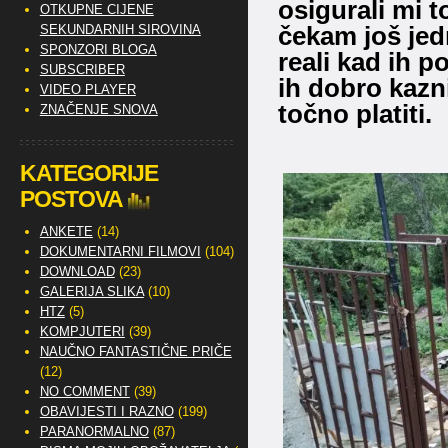
osigurali mi t
OTKUPNE CIJENE
čekam još jed
SEKUNDARNIH SIROVINA
SPONZORI BLOGA
reali kad ih p
SUBSCRIBER
ih dobro kazn
VIDEO PLAYER
točno platiti.
ZNAČENJE SNOVA
KATEGORIJE
POSTOVA
ANKETE
(14)
DOKUMENTARNI FILMOVI
(104)
DOWNLOAD
(23)
GALERIJA SLIKA
(10)
HTZ
(5)
KOMPJUTERI
(39)
NAUČNO FANTASTIČNE PRIČE
(12)
NO COMMENT
(39)
OBAVIJESTI I RAZNO
(199)
PARANORMALNO
(87)