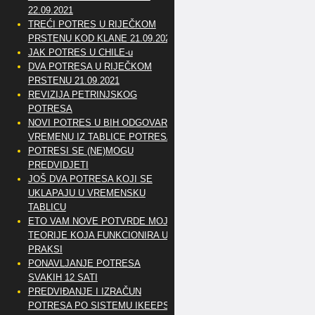
22.09.2021
TREĆI POTRES U RIJEČKOM
PRSTENU KOD KLANE 21.09.2021
JAK POTRES U CHILE-u
DVA POTRESA U RIJEČKOM
PRSTENU 21.09.2021
REVIZIJA PETRINJSKOG
POTRESA
NOVI POTRES U BIH ODGOVARA
VREMENU IZ TABLICE POTRESA
POTRESI SE (NE)MOGU
PREDVIDJETI
JOŠ DVA POTRESA KOJI SE
UKLAPAJU U VREMENSKU
TABLICU
ETO VAM NOVE POTVRDE MOJE
TEORIJE KOJA FUNKCIONIRA U
PRAKSI
PONAVLJANJE POTRESA
SVAKIH 12 SATI
PREDVIĐANJE I IZRAČUN
POTRESA PO SISTEMU IKEEPS