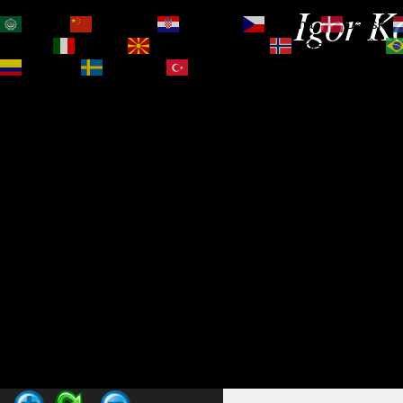
Igor Ko
العربية
简体中文
Hrvatski
Čeština‎
Dansk
Magyar
Italiano
Македонски јазик
Norsk bokmål
Español
Svenska
Türkçe