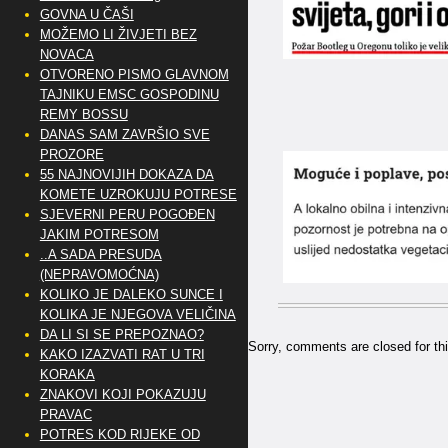
GOVNA U ČAŠI
MOŽEMO LI ŽIVJETI BEZ
NOVACA
OTVORENO PISMO GLAVNOM
TAJNIKU EMSC GOSPODINU
REMY BOSSU
DANAS SAM ZAVRŠIO SVE
PROZORE
55 NAJNOVIJIH DOKAZA DA
KOMETE UZROKUJU POTRESE
SJEVERNI PERU POGOĐEN
JAKIM POTRESOM
..A SADA PRESUDA
(NEPRAVOMOĆNA)
KOLIKO JE DALEKO SUNCE I
KOLIKA JE NJEGOVA VELIČINA
DA LI SI SE PREPOZNAO?
Sorry, comments are closed for thi
KAKO IZAZVATI RAT U TRI
KORAKA
ZNAKOVI KOJI POKAZUJU
PRAVAC
POTRES KOD RIJEKE OD