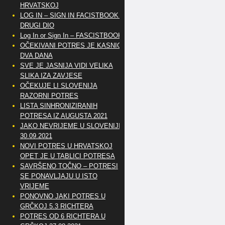
HRVATSKOJ
LOG IN – SIGN IN FACISTBOOK –
DRUGI DIO
Log In or Sign In – FASCISTBOOK
OČEKIVANI POTRES JE KASNIO
DVA DANA
SVE JE JASNIJA VIDI VELIKA
SLIKA IZA ZAVJESE
OČEKUJE LI SLOVENIJA
RAZORNI POTRES
LISTA SINHRONIZIRANIH
POTRESA IZ AUGUSTA 2021
JAKO NEVRIJEME U SLOVENIJI
30.09.2021
NOVI POTRES U HRVATSKOJ
OPET JE U TABLICI POTRESA
SAVRŠENO TOČNO – POTRESI
SE PONAVLJAJU U ISTO
VRIJEME
PONOVNO JAKI POTRES U
GRČKOJ 5.3 RICHTERA
POTRES OD 6 RICHTERA U