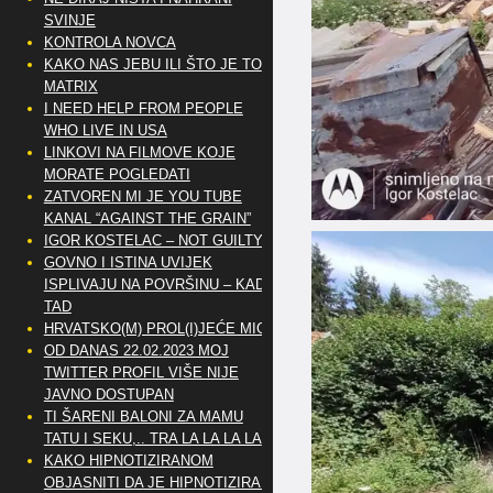
SVINJE
KONTROLA NOVCA
KAKO NAS JEBU ILI ŠTO JE TO
MATRIX
I NEED HELP FROM PEOPLE
WHO LIVE IN USA
LINKOVI NA FILMOVE KOJE
MORATE POGLEDATI
ZATVOREN MI JE YOU TUBE
KANAL “AGAINST THE GRAIN”
IGOR KOSTELAC – NOT GUILTY
GOVNO I ISTINA UVIJEK
ISPLIVAJU NA POVRŠINU – KAD
TAD
HRVATSKO(M) PROL(I)JEĆE MIG
OD DANAS 22.02.2023 MOJ
TWITTER PROFIL VIŠE NIJE
JAVNO DOSTUPAN
TI ŠARENI BALONI ZA MAMU
TATU I SEKU,.. TRA LA LA LA LA
KAKO HIPNOTIZIRANOM
OBJASNITI DA JE HIPNOTIZIRAN