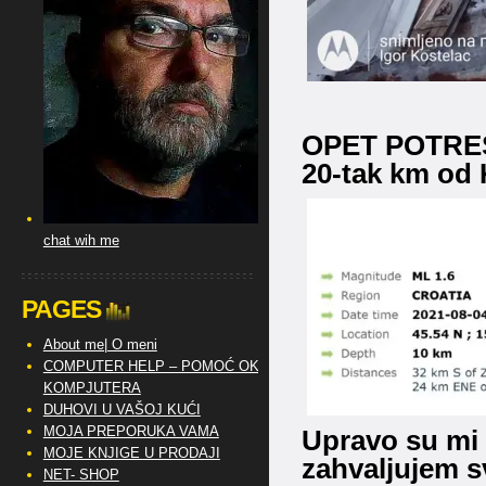
OPET POTRES
20-tak km od 
chat wih me
PAGES
About me| O meni
COMPUTER HELP – POMOĆ OKO
KOMPJUTERA
DUHOVI U VAŠOJ KUĆI
MOJA PREPORUKA VAMA
Upravo su mi 
MOJE KNJIGE U PRODAJI
zahvaljujem sv
NET- SHOP