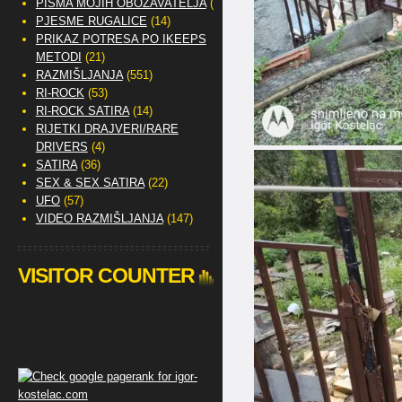
PISMA MOJIH OBOŽAVATELJA
(2)
PJESME RUGALICE
(14)
PRIKAZ POTRESA PO IKEEPS
METODI
(21)
RAZMIŠLJANJA
(551)
RI-ROCK
(53)
RI-ROCK SATIRA
(14)
RIJETKI DRAJVERI/RARE
DRIVERS
(4)
SATIRA
(36)
SEX & SEX SATIRA
(22)
UFO
(57)
VIDEO RAZMIŠLJANJA
(147)
VISITOR COUNTER