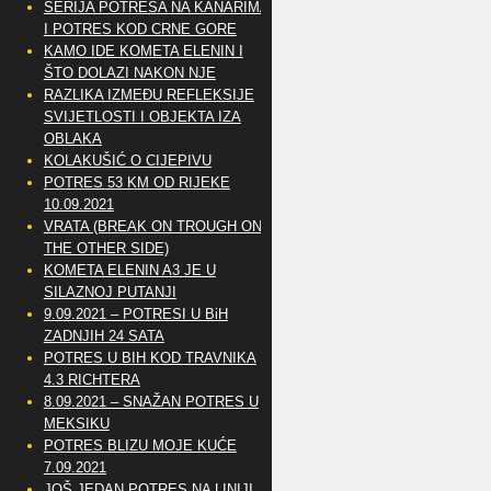
SERIJA POTRESA NA KANARIMA
I POTRES KOD CRNE GORE
KAMO IDE KOMETA ELENIN I
ŠTO DOLAZI NAKON NJE
RAZLIKA IZMEĐU REFLEKSIJE
SVIJETLOSTI I OBJEKTA IZA
OBLAKA
KOLAKUŠIĆ O CIJEPIVU
POTRES 53 KM OD RIJEKE
10.09.2021
VRATA (BREAK ON TROUGH ON
THE OTHER SIDE)
KOMETA ELENIN A3 JE U
SILAZNOJ PUTANJI
9.09.2021 – POTRESI U BiH
ZADNJIH 24 SATA
POTRES U BIH KOD TRAVNIKA
4.3 RICHTERA
8.09.2021 – SNAŽAN POTRES U
MEKSIKU
POTRES BLIZU MOJE KUĆE
7.09.2021
JOŠ JEDAN POTRES NA LINIJI