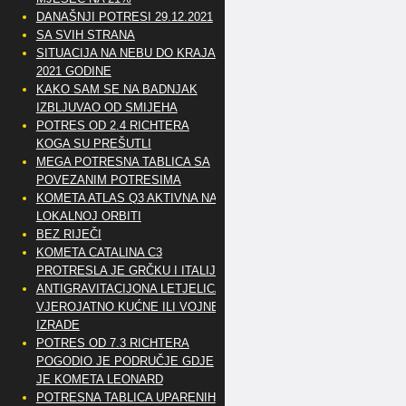
DANAŠNJI POTRESI 29.12.2021
SA SVIH STRANA
SITUACIJA NA NEBU DO KRAJA
2021 GODINE
KAKO SAM SE NA BADNJAK
IZBLJUVAO OD SMIJEHA
POTRES OD 2.4 RICHTERA
KOGA SU PREŠUTLI
MEGA POTRESNA TABLICA SA
POVEZANIM POTRESIMA
KOMETA ATLAS Q3 AKTIVNA NA
LOKALNOJ ORBITI
BEZ RIJEČI
KOMETA CATALINA C3
PROTRESLA JE GRČKU I ITALIJU
ANTIGRAVITACIJONA LETJELICA
VJEROJATNO KUĆNE ILI VOJNE
IZRADE
POTRES OD 7.3 RICHTERA
POGODIO JE PODRUČJE GDJE
JE KOMETA LEONARD
POTRESNA TABLICA UPARENIH