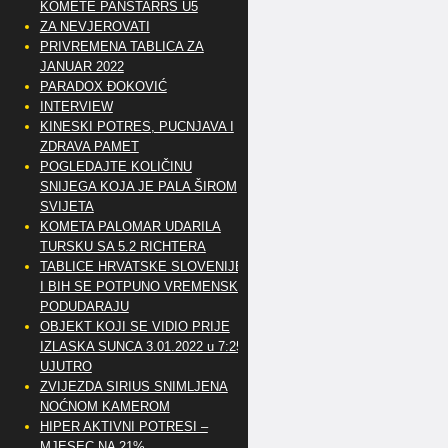
KOMETE PANSTARRS U5
ZA NEVJEROVATI
PRIVREMENA TABLICA ZA
JANUAR 2022
PARADOX ĐOKOVIĆ
INTERVIEW
KINESKI POTRES, PUCNJAVA I
ZDRAVA PAMET
POGLEDAJTE KOLIČINU
SNIJEGA KOJA JE PALA ŠIROM
SVIJETA
KOMETA PALOMAR UDARILA
TURSKU SA 5.2 RICHTERA
TABLICE HRVATSKE SLOVENIJE
I BIH SE POTPUNO VREMENSKI
PODUDARAJU
OBJEKT KOJI SE VIDIO PRIJE
IZLASKA SUNCA 3.01.2022 u 7:25
UJUTRO
ZVIJEZDA SIRIUS SNIMLJENA
NOĆNOM KAMEROM
HIPER AKTIVNI POTRESI –
MJESEC NA 21%