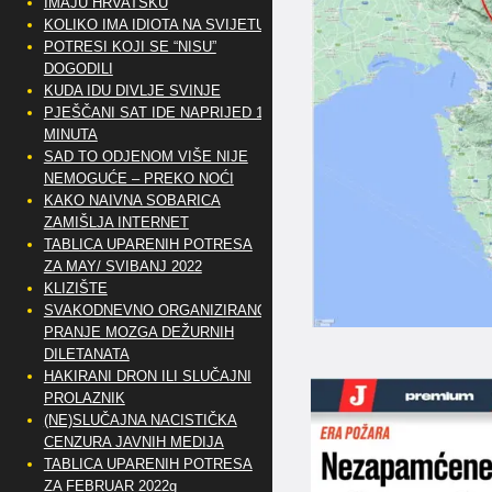
IMAJU HRVATSKU
KOLIKO IMA IDIOTA NA SVIJETU?
POTRESI KOJI SE “NISU”
DOGODILI
KUDA IDU DIVLJE SVINJE
PJEŠČANI SAT IDE NAPRIJED 10
MINUTA
SAD TO ODJENOM VIŠE NIJE
NEMOGUĆE – PREKO NOĆI
KAKO NAIVNA SOBARICA
ZAMIŠLJA INTERNET
TABLICA UPARENIH POTRESA
ZA MAY/ SVIBANJ 2022
KLIZIŠTE
SVAKODNEVNO ORGANIZIRANO
PRANJE MOZGA DEŽURNIH
DILETANATA
HAKIRANI DRON ILI SLUČAJNI
PROLAZNIK
(NE)SLUČAJNA NACISTIČKA
CENZURA JAVNIH MEDIJA
TABLICA UPARENIH POTRESA
ZA FEBRUAR 2022g