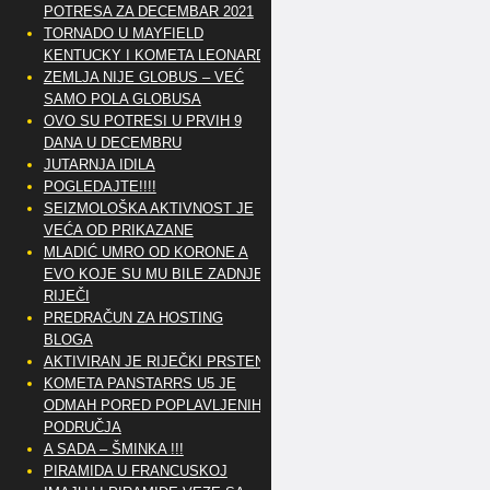
POTRESA ZA DECEMBAR 2021
TORNADO U MAYFIELD
KENTUCKY I KOMETA LEONARD
ZEMLJA NIJE GLOBUS – VEĆ
SAMO POLA GLOBUSA
OVO SU POTRESI U PRVIH 9
DANA U DECEMBRU
JUTARNJA IDILA
POGLEDAJTE!!!!
SEIZMOLOŠKA AKTIVNOST JE
VEĆA OD PRIKAZANE
MLADIĆ UMRO OD KORONE A
EVO KOJE SU MU BILE ZADNJE
RIJEČI
PREDRAČUN ZA HOSTING
BLOGA
AKTIVIRAN JE RIJEČKI PRSTEN
KOMETA PANSTARRS U5 JE
ODMAH PORED POPLAVLJENIH
PODRUČJA
A SADA – ŠMINKA !!!
PIRAMIDA U FRANCUSKOJ