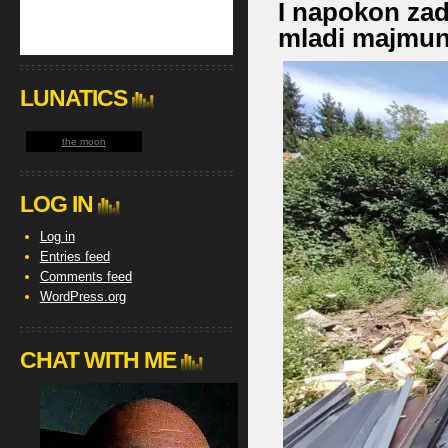
I napokon zad
mladi majmun 
LUNATICS
the moon
LOG IN
Log in
Entries feed
Comments feed
WordPress.org
CHAT WITH ME