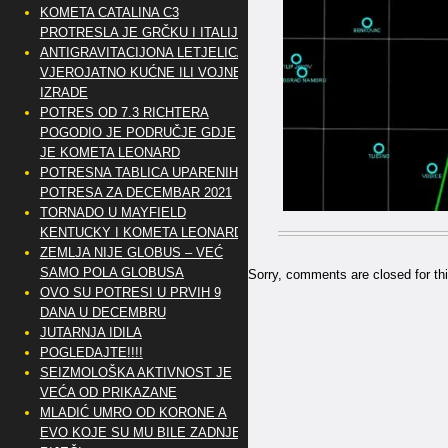
KOMETA CATALINA C3
PROTRESLA JE GRČKU I ITALIJU
ANTIGRAVITACIJONA LETJELICA
VJEROJATNO KUĆNE ILI VOJNE
IZRADE
POTRES OD 7.3 RICHTERA
POGODIO JE PODRUČJE GDJE
JE KOMETA LEONARD
POTRESNA TABLICA UPARENIH
POTRESA ZA DECEMBAR 2021
TORNADO U MAYFIELD
KENTUCKY I KOMETA LEONARD
ZEMLJA NIJE GLOBUS – VEĆ
SAMO POLA GLOBUSA
Sorry, comments are closed for thi
OVO SU POTRESI U PRVIH 9
DANA U DECEMBRU
JUTARNJA IDILA
POGLEDAJTE!!!!
SEIZMOLOŠKA AKTIVNOST JE
VEĆA OD PRIKAZANE
MLADIĆ UMRO OD KORONE A
EVO KOJE SU MU BILE ZADNJE