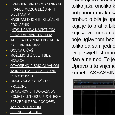
SVAKODNEVNO ORGANIZIRANO
toliko jaki, onoliko
PRANJE MOZGA DEŽURNIH
potpunom mraku sam
DILETANATA
probudilo bila je u
HAKIRANI DRON ILI SLUČAJNI
PROLAZNIK
koja je to pratila bi
(NE)SLUČAJNA NACISTIČKA
koji sa vremena na 
CENZURA JAVNIH MEDIJA
boje uglavnom bez p
TABLICA UPARENIH POTRESA
toliko da sam jedn
ZA FEBRUAR 2022g
GOVNA U ČAŠI
jer je svijetlost m
MOŽEMO LI ŽIVJETI BEZ
dan a ne noć. To je 
NOVACA
Upravo u to vrijeme
OTVORENO PISMO GLAVNOM
TAJNIKU EMSC GOSPODINU
komete ASSASSIN
REMY BOSSU
DANAS SAM ZAVRŠIO SVE
PROZORE
55 NAJNOVIJIH DOKAZA DA
KOMETE UZROKUJU POTRESE
SJEVERNI PERU POGOĐEN
JAKIM POTRESOM
..A SADA PRESUDA