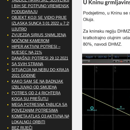
TABLICE HRVATSKE SLOVENIJE
I BIH SE POTPUNO VREMENSKI
PODUDARAJU
OBJEKT KOJI SE VIDIO PRIJE
IZLASKA SUNCA 3.01.2022 u 7:25
UJUTRO
ZVIJEZDA SIRIUS SNIMLJENA
NOĆNOM KAMEROM
HIPER AKTIVNI POTRESI –
MJESEC NA 21%
DANAŠNJI POTRESI 29.12.2021
SA SVIH STRANA
SITUACIJA NA NEBU DO KRAJA
2021 GODINE
KAKO SAM SE NA BADNJAK
IZBLJUVAO OD SMIJEHA
POTRES OD 2.4 RICHTERA
KOGA SU PREŠUTLI
MEGA POTRESNA TABLICA SA
POVEZANIM POTRESIMA
KOMETA ATLAS Q3 AKTIVNA NA
LOKALNOJ ORBITI
BEZ RIJEČI