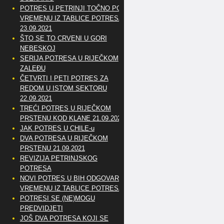
POTRES U PETRINJI TOČNO PO
VREMENU IZ TABLICE POTRESA
23.09.2021
ŠTO SE TO CRVENI U GORI
NEBESKOJ
SERIJA POTRESA U RIJEČKOM
ZALEĐU
ČETVRTI I PETI POTRES ZA
REDOM U ISTOM SEKTORU
22.09.2021
TREĆI POTRES U RIJEČKOM
PRSTENU KOD KLANE 21.09.2021
JAK POTRES U CHILE-u
DVA POTRESA U RIJEČKOM
PRSTENU 21.09.2021
REVIZIJA PETRINJSKOG
POTRESA
NOVI POTRES U BIH ODGOVARA
VREMENU IZ TABLICE POTRESA
POTRESI SE (NE)MOGU
PREDVIDJETI
JOŠ DVA POTRESA KOJI SE