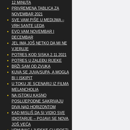
12 MINUTA
PRIVREMENA TABLICA ZA
NOVEMBAR 2021
SVE VAM PIŠE U MEDIJMA –
VRH SANTE LEDA
EVO VAM NOVEMBAR I
DECEMBAR
JEL IMA JOŠ NETKO DA MI NE
VJERUJE
POTRES KOD SISKA 2.11.2021
POTRES U ZALEĐU RIJEKE
BRŽI SAM OD ZVUKA
KUVA SE JUVA/SUPA, A MOGLA
BI I ISKIPIT
U TOKU JE SCENARIJ IZ FILMA
MELANCHOLIA
NA ISTOKU KASNO
POSLIJEPODNE SAKRIVAJU
DIVA NAD HORIZONTOM
KAD MISLIŠ DA SI VIDIO SVE
IDIOTARIJE – POJAVI SE NOVA,..
JOŠ VEĆA