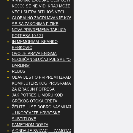
VRHUNAC LJUDSKE GLUPOSTI
KOJOJ SE NE VIDI KRAJ MOŽE
VEĆ I SUTRA BITI JOŠ VEĆI
GLOBALNO ZAGRIJAVANJE KOSI
SE SA ZAKONIMA FIZIKE
NOVA PRIVREMENA TABLICA
POTRESA 10 / 21
IN MEMORIAM: BRANKO
BERKOVIĆ
OVO JE PRAVA ENIGMA
NEOBIČAN SLUČAJ PJESME “OH
DARLING”
REBUS
OBAVIJEST O PRIPREMI IZRADE
KOMPJUTERSKOG PROGRAMA
ZA IZRAČUN POTRESA
JAK POTRES U MORU KOD
GRČKOG OTOKA CRETA
ŽELITE LI SE DOBRO NASMIJATI
– UKOPČAJTE HRVATSKE
SUBTITLOVE
PAMETNOM DOSTA
A ONDA JE SVIZAC,… ZAMOTAO