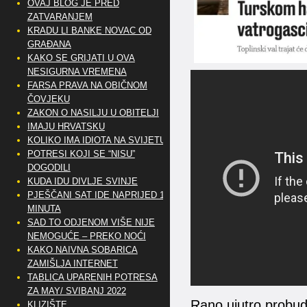
OVAJ BLOG JE PRED
ZATVARANJEM
KRADU LI BANKE NOVAC OD
GRAĐANA
KAKO SE GRIJATI U OVA
NESIGURNA VREMENA
FARSA PRAVA NA OBIČNOM
ČOVJEKU
ZAKON O NASILJU U OBITELJI
IMAJU HRVATSKU
KOLIKO IMA IDIOTA NA SVIJETU?
POTRESI KOJI SE “NISU”
DOGODILI
KUDA IDU DIVLJE SVINJE
PJEŠČANI SAT IDE NAPRIJED 10
MINUTA
SAD TO ODJENOM VIŠE NIJE
NEMOGUĆE – PREKO NOĆI
KAKO NAIVNA SOBARICA
ZAMIŠLJA INTERNET
TABLICA UPARENIH POTRESA
ZA MAY/ SVIBANJ 2022
Rano ujutro probudi
KLIZIŠTE