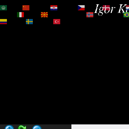
Igor Ko
العربية
简体中文
Hrvatski
Čeština‎
Dansk
Magyar
Italiano
Македонски јазик
Norsk bokmål
Español
Svenska
Türkçe