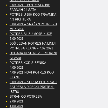
SILAZNOJ PUTANJI
9.09.2021 – POTRESI U BiH
ZADNJIH 24 SATA
POTRES U BIH KOD TRAVNIKA
4.3 RICHTERA
8.09.2021 – SNAŽAN POTRES U
MEKSIKU
POTRES BLIZU MOJE KUĆE
7.09.2021
JOŠ JEDAN POTRES NA LINIJI
POTRESA KLANA – 7.09.2021
DOGAĐAJU SE NEVJEROJATNE
STVARI
POTRES KOD ŠIBENIKA
4.09.2021
4.09.2021 NOVI POTRES KOD
KLANE
3.09.2021 – SERIJA POTRESA JE
ZATRESLA RIJEČKI PRSTEN I
ISTRU
STRAH OD POTRESA
2.09.2021
1.09.2021