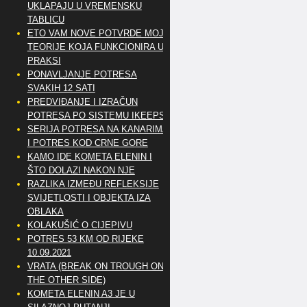
UKLAPAJU U VREMENSKU
TABLICU
ETO VAM NOVE POTVRDE MOJE
TEORIJE KOJA FUNKCIONIRA U
PRAKSI
PONAVLJANJE POTRESA
SVAKIH 12 SATI
PREDVIĐANJE I IZRAČUN
POTRESA PO SISTEMU IKEEPS
SERIJA POTRESA NA KANARIMA
I POTRES KOD CRNE GORE
KAMO IDE KOMETA ELENIN I
ŠTO DOLAZI NAKON NJE
RAZLIKA IZMEĐU REFLEKSIJE
SVIJETLOSTI I OBJEKTA IZA
OBLAKA
KOLAKUŠIĆ O CIJEPIVU
POTRES 53 KM OD RIJEKE
10.09.2021
VRATA (BREAK ON TROUGH ON
THE OTHER SIDE)
KOMETA ELENIN A3 JE U