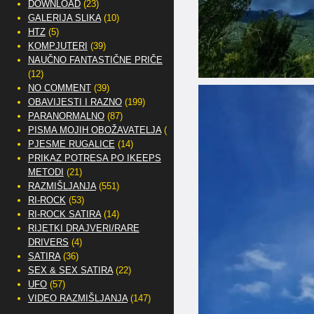
DOWNLOAD
(23)
GALERIJA SLIKA
(10)
HTZ
(5)
KOMPJUTERI
(39)
NAUČNO FANTASTIČNE PRIČE
(12)
NO COMMENT
(39)
OBAVIJESTI I RAZNO
(199)
PARANORMALNO
(87)
PISMA MOJIH OBOŽAVATELJA
(2)
PJESME RUGALICE
(14)
PRIKAZ POTRESA PO IKEEPS
METODI
(21)
RAZMIŠLJANJA
(551)
RI-ROCK
(53)
RI-ROCK SATIRA
(14)
RIJETKI DRAJVERI/RARE
DRIVERS
(4)
SATIRA
(36)
SEX & SEX SATIRA
(22)
UFO
(57)
VIDEO RAZMIŠLJANJA
(147)