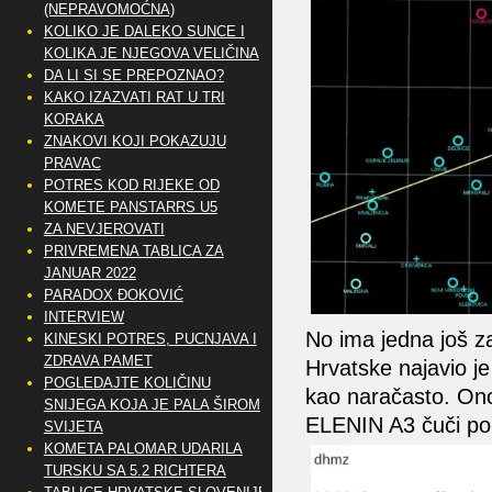
(NEPRAVOMOĆNA)
KOLIKO JE DALEKO SUNCE I
KOLIKA JE NJEGOVA VELIČINA
DA LI SI SE PREPOZNAO?
KAKO IZAZVATI RAT U TRI
KORAKA
ZNAKOVI KOJI POKAZUJU
PRAVAC
POTRES KOD RIJEKE OD
KOMETE PANSTARRS U5
ZA NEVJEROVATI
PRIVREMENA TABLICA ZA
JANUAR 2022
PARADOX ĐOKOVIĆ
INTERVIEW
No ima jedna još za
KINESKI POTRES, PUCNJAVA I
ZDRAVA PAMET
Hrvatske najavio je
POGLEDAJTE KOLIČINU
kao naračasto. Ono
SNIJEGA KOJA JE PALA ŠIROM
ELENIN A3 čuči por
SVIJETA
KOMETA PALOMAR UDARILA
TURSKU SA 5.2 RICHTERA