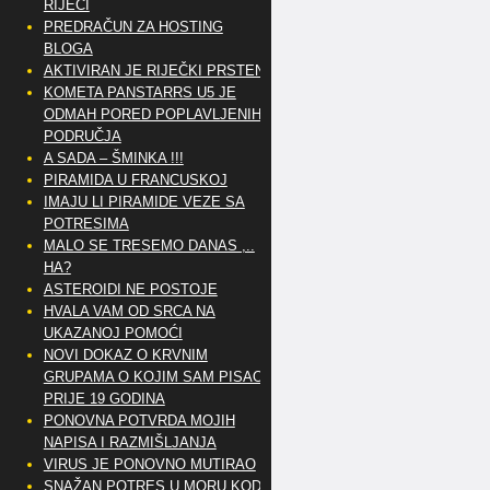
RIJEČI
PREDRAČUN ZA HOSTING
BLOGA
AKTIVIRAN JE RIJEČKI PRSTEN
KOMETA PANSTARRS U5 JE
ODMAH PORED POPLAVLJENIH
PODRUČJA
A SADA – ŠMINKA !!!
PIRAMIDA U FRANCUSKOJ
IMAJU LI PIRAMIDE VEZE SA
POTRESIMA
MALO SE TRESEMO DANAS ,..
HA?
ASTEROIDI NE POSTOJE
HVALA VAM OD SRCA NA
UKAZANOJ POMOĆI
NOVI DOKAZ O KRVNIM
GRUPAMA O KOJIM SAM PISAO
PRIJE 19 GODINA
PONOVNA POTVRDA MOJIH
NAPISA I RAZMIŠLJANJA
VIRUS JE PONOVNO MUTIRAO
SNAŽAN POTRES U MORU KOD