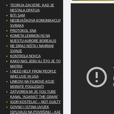
TEORIJA ZAVJERE: KAD JE
NESTALA OPATIJA
BITI SAM
NEOBJAŠNJIVA KOMUNIKACIJA
SVRAKA
PROTOKOL SNA
KOMETA LEMMON H2 NA
MJESTU AURORE BOREALIS
NE DIRAJ NIŠTA I NAHRANI
SVINJE
KONTROLA NOVCA
KAKO NAS JEBU ILI ŠTO JE TO
MATRIX
I NEED HELP FROM PEOPLE
WHO LIVE IN USA
LINKOVI NA FILMOVE KOJE
MORATE POGLEDATI
ZATVOREN MI JE YOU TUBE
KANAL “AGAINST THE GRAIN”
IGOR KOSTELAC – NOT GUILTY
GOVNO I ISTINA UVIJEK
ISPLIVAJU NA POVRŠINU – KAD