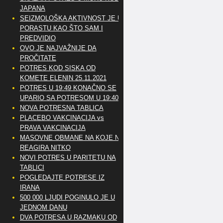
JAPANA
SEIZMOLOŠKA AKTIVNOST JE U
PORASTU KAO ŠTO SAM I
PREDVIDIO
OVO JE NAJVAŽNIJE DA
PROČITATE
POTRES KOD SISKA OD
KOMETE ELENIN 25.11.2021
POTRES U 19:49 KONAČNO SE
UPARIO SA POTRESOM U 19:40
NOVA POTRESNA TABLICA
PLACEBO VAKCINACIJA vs
PRAVA VAKCINACIJA
MASOVNE OBMANE NA KOJE NE
REAGIRA NITKO
NOVI POTRES U PARITETU NA
TABLICI
POGLEDAJTE POTRESE IZ
IRANA
500 000 LJUDI POGINULO JE U
JEDNOM DANU
DVA POTRESA U RAZMAKU OD