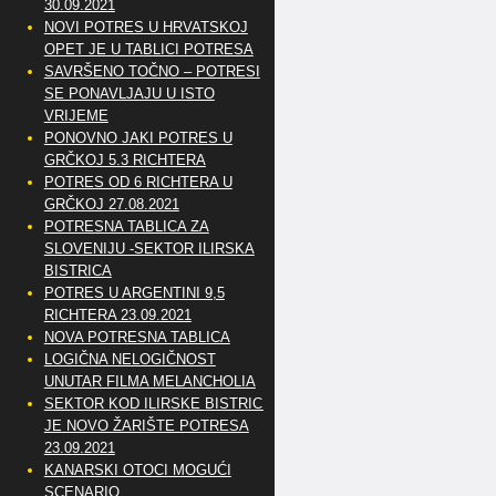
30.09.2021
NOVI POTRES U HRVATSKOJ
OPET JE U TABLICI POTRESA
SAVRŠENO TOČNO – POTRESI
SE PONAVLJAJU U ISTO
VRIJEME
PONOVNO JAKI POTRES U
GRČKOJ 5.3 RICHTERA
POTRES OD 6 RICHTERA U
GRČKOJ 27.08.2021
POTRESNA TABLICA ZA
SLOVENIJU -SEKTOR ILIRSKA
BISTRICA
POTRES U ARGENTINI 9,5
RICHTERA 23.09.2021
NOVA POTRESNA TABLICA
LOGIČNA NELOGIČNOST
UNUTAR FILMA MELANCHOLIA
SEKTOR KOD ILIRSKE BISTRICE
JE NOVO ŽARIŠTE POTRESA
23.09.2021
KANARSKI OTOCI MOGUĆI
SCENARIO