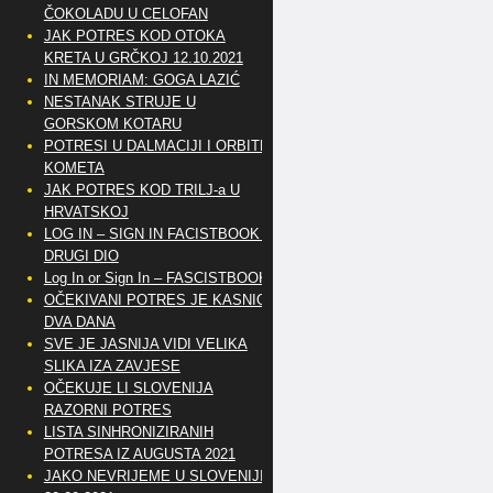
ČOKOLADU U CELOFAN
JAK POTRES KOD OTOKA
KRETA U GRČKOJ 12.10.2021
IN MEMORIAM: GOGA LAZIĆ
NESTANAK STRUJE U
GORSKOM KOTARU
POTRESI U DALMACIJI I ORBITE
KOMETA
JAK POTRES KOD TRILJ-a U
HRVATSKOJ
LOG IN – SIGN IN FACISTBOOK –
DRUGI DIO
Log In or Sign In – FASCISTBOOK
OČEKIVANI POTRES JE KASNIO
DVA DANA
SVE JE JASNIJA VIDI VELIKA
SLIKA IZA ZAVJESE
OČEKUJE LI SLOVENIJA
RAZORNI POTRES
LISTA SINHRONIZIRANIH
POTRESA IZ AUGUSTA 2021
JAKO NEVRIJEME U SLOVENIJI