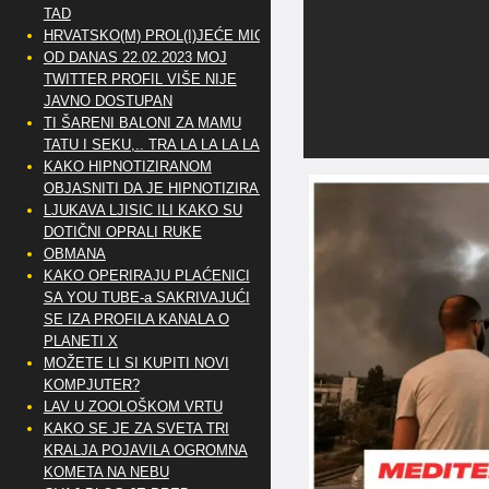
TAD
HRVATSKO(M) PROL(I)JEĆE MIG
OD DANAS 22.02.2023 MOJ
TWITTER PROFIL VIŠE NIJE
JAVNO DOSTUPAN
TI ŠARENI BALONI ZA MAMU
TATU I SEKU,.. TRA LA LA LA LA
KAKO HIPNOTIZIRANOM
OBJASNITI DA JE HIPNOTIZIRAN
LJUKAVA LJISIC ILI KAKO SU
DOTIČNI OPRALI RUKE
OBMANA
KAKO OPERIRAJU PLAĆENICI
SA YOU TUBE-a SAKRIVAJUĆI
SE IZA PROFILA KANALA O
PLANETI X
MOŽETE LI SI KUPITI NOVI
KOMPJUTER?
LAV U ZOOLOŠKOM VRTU
KAKO SE JE ZA SVETA TRI
KRALJA POJAVILA OGROMNA
KOMETA NA NEBU