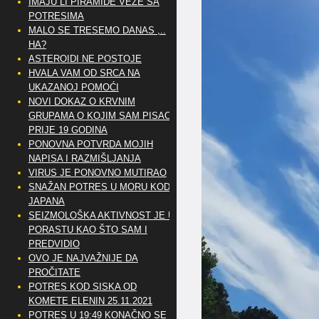
IMAJU LI PIRAMIDE VEZE SA
POTRESIMA
MALO SE TRESEMO DANAS ,..
HA?
ASTEROIDI NE POSTOJE
HVALA VAM OD SRCA NA
UKAZANOJ POMOĆI
NOVI DOKAZ O KRVNIM
GRUPAMA O KOJIM SAM PISAO
PRIJE 19 GODINA
PONOVNA POTVRDA MOJIH
NAPISA I RAZMIŠLJANJA
VIRUS JE PONOVNO MUTIRAO
SNAŽAN POTRES U MORU KOD
JAPANA
SEIZMOLOŠKA AKTIVNOST JE U
PORASTU KAO ŠTO SAM I
PREDVIDIO
OVO JE NAJVAŽNIJE DA
PROČITATE
POTRES KOD SISKA OD
KOMETE ELENIN 25.11.2021
POTRES U 19:49 KONAČNO SE