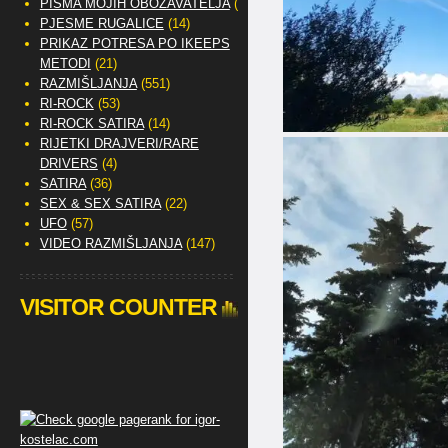
PISMA MOJIH OBOŽAVATELJA
(2)
PJESME RUGALICE
(14)
PRIKAZ POTRESA PO IKEEPS
METODI
(21)
RAZMIŠLJANJA
(551)
RI-ROCK
(53)
RI-ROCK SATIRA
(14)
RIJETKI DRAJVERI/RARE
DRIVERS
(4)
SATIRA
(36)
SEX & SEX SATIRA
(22)
UFO
(57)
VIDEO RAZMIŠLJANJA
(147)
VISITOR COUNTER