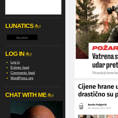
LUNATICS
the moon
LOG IN
Log in
Entries feed
Comments feed
WordPress.org
CHAT WITH ME