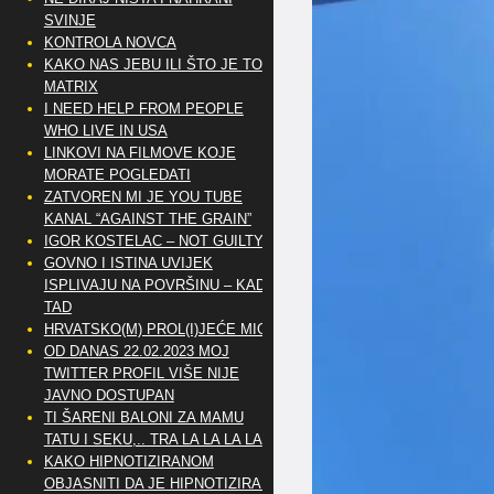
SVINJE
KONTROLA NOVCA
KAKO NAS JEBU ILI ŠTO JE TO
MATRIX
I NEED HELP FROM PEOPLE
WHO LIVE IN USA
LINKOVI NA FILMOVE KOJE
MORATE POGLEDATI
ZATVOREN MI JE YOU TUBE
KANAL “AGAINST THE GRAIN”
IGOR KOSTELAC – NOT GUILTY
GOVNO I ISTINA UVIJEK
ISPLIVAJU NA POVRŠINU – KAD
TAD
HRVATSKO(M) PROL(I)JEĆE MIG
OD DANAS 22.02.2023 MOJ
TWITTER PROFIL VIŠE NIJE
JAVNO DOSTUPAN
TI ŠARENI BALONI ZA MAMU
TATU I SEKU,.. TRA LA LA LA LA
KAKO HIPNOTIZIRANOM
OBJASNITI DA JE HIPNOTIZIRAN