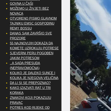
GOVNA U ČAŠI
MOŽEMO LI ŽIVJETI BEZ
NOVACA
OTVORENO PISMO GLAVNOM
TAJNIKU EMSC GOSPODINU
REMY BOSSU
DANAS SAM ZAVRŠIO SVE
PROZORE
55 NAJNOVIJIH DOKAZA DA
KOMETE UZROKUJU POTRESE
SJEVERNI PERU POGOĐEN
JAKIM POTRESOM
..A SADA PRESUDA
(NEPRAVOMOĆNA)
KOLIKO JE DALEKO SUNCE I
KOLIKA JE NJEGOVA VELIČINA
DA LI SI SE PREPOZNAO?
KAKO IZAZVATI RAT U TRI
KORAKA
ZNAKOVI KOJI POKAZUJU
PRAVAC
POTRES KOD RIJEKE OD