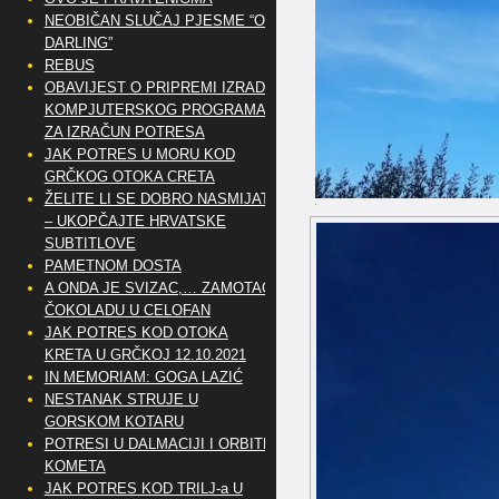
NEOBIČAN SLUČAJ PJESME “OH
DARLING”
REBUS
OBAVIJEST O PRIPREMI IZRADE
KOMPJUTERSKOG PROGRAMA
ZA IZRAČUN POTRESA
JAK POTRES U MORU KOD
GRČKOG OTOKA CRETA
ŽELITE LI SE DOBRO NASMIJATI
– UKOPČAJTE HRVATSKE
SUBTITLOVE
PAMETNOM DOSTA
A ONDA JE SVIZAC,… ZAMOTAO
ČOKOLADU U CELOFAN
JAK POTRES KOD OTOKA
KRETA U GRČKOJ 12.10.2021
IN MEMORIAM: GOGA LAZIĆ
NESTANAK STRUJE U
GORSKOM KOTARU
POTRESI U DALMACIJI I ORBITE
KOMETA
JAK POTRES KOD TRILJ-a U