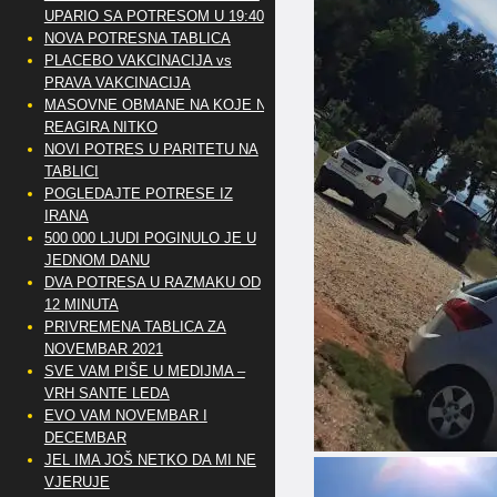
UPARIO SA POTRESOM U 19:40
NOVA POTRESNA TABLICA
PLACEBO VAKCINACIJA vs
PRAVA VAKCINACIJA
MASOVNE OBMANE NA KOJE NE
REAGIRA NITKO
NOVI POTRES U PARITETU NA
TABLICI
POGLEDAJTE POTRESE IZ
IRANA
500 000 LJUDI POGINULO JE U
JEDNOM DANU
DVA POTRESA U RAZMAKU OD
12 MINUTA
PRIVREMENA TABLICA ZA
NOVEMBAR 2021
SVE VAM PIŠE U MEDIJMA –
VRH SANTE LEDA
EVO VAM NOVEMBAR I
DECEMBAR
JEL IMA JOŠ NETKO DA MI NE
VJERUJE