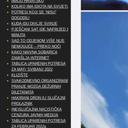
IMAJU HRVATSKU
KOLIKO IMA IDIOTA NA SVIJETU?
POTRESI KOJI SE “NISU”
DOGODILI
KUDA IDU DIVLJE SVINJE
PJEŠČANI SAT IDE NAPRIJED 10
MINUTA
SAD TO ODJENOM VIŠE NIJE
NEMOGUĆE – PREKO NOĆI
KAKO NAIVNA SOBARICA
ZAMIŠLJA INTERNET
TABLICA UPARENIH POTRESA
ZA MAY/ SVIBANJ 2022
KLIZIŠTE
SVAKODNEVNO ORGANIZIRANO
PRANJE MOZGA DEŽURNIH
DILETANATA
HAKIRANI DRON ILI SLUČAJNI
PROLAZNIK
(NE)SLUČAJNA NACISTIČKA
CENZURA JAVNIH MEDIJA
TABLICA UPARENIH POTRESA
ZA FEBRUAR 2022g