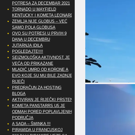
POTRESA ZA DECEMBAR 2021
TORNADO U MAYFIELD
KENTUCKY I KOMETA LEONARD
ZEMLJA NIJE GLOBUS – VEĆ
SAMO POLA GLOBUSA
OVO SU POTRESI U PRVIH 9
DANA U DECEMBRU
JUTARNJA IDILA
POGLEDAJTE!!!!
SEIZMOLOŠKA AKTIVNOST JE
VEĆA OD PRIKAZANE
MLADIĆ UMRO OD KORONE A
EVO KOJE SU MU BILE ZADNJE
RIJEČI
PREDRAČUN ZA HOSTING
BLOGA
AKTIVIRAN JE RIJEČKI PRSTEN
KOMETA PANSTARRS U5 JE
ODMAH PORED POPLAVLJENIH
PODRUČJA
A SADA – ŠMINKA !!!
PIRAMIDA U FRANCUSKOJ