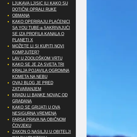
LJUKAVA LJISIC ILI KAKO SU
DOTIČNI OPRALI RUKE
OBMANA
KAKO OPERIRAJU PLAĆENICI
SA YOU TUBE-a SAKRIVAJUĆI
SE IZA PROFILA KANALA O
PLANETI X
MOŽETE LI SI KUPITI NOVI
KOMPJUTER?
LAV U ZOOLOŠKOM VRTU
KAKO SE JE ZA SVETA TRI
KRALJA POJAVILA OGROMNA
KOMETA NA NEBU
OVAJ BLOG JE PRED
ZATVARANJEM
KRADU LI BANKE NOVAC OD
GRAĐANA
KAKO SE GRIJATI U OVA
NESIGURNA VREMENA
FARSA PRAVA NA OBIČNOM
ČOVJEKU
ZAKON O NASILJU U OBITELJI