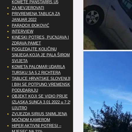
KOMETE PANSTARRS U5
ZA NEVJEROVATI
PRIVREMENA TABLICA ZA
JANUAR 2022
PARADOX ĐOKOVIĆ
INTERVIEW
KINESKI POTRES, PUCNJAVA I
ZDRAVA PAMET
POGLEDAJTE KOLIČINU
SNIJEGA KOJA JE PALA ŠIROM
SVIJETA
KOMETA PALOMAR UDARILA
TURSKU SA 5.2 RICHTERA
TABLICE HRVATSKE SLOVENIJE
I BIH SE POTPUNO VREMENSKI
PODUDARAJU
OBJEKT KOJI SE VIDIO PRIJE
IZLASKA SUNCA 3.01.2022 u 7:25
UJUTRO
ZVIJEZDA SIRIUS SNIMLJENA
NOĆNOM KAMEROM
HIPER AKTIVNI POTRESI –
MJESEC NA 21%