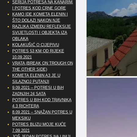
SERIJA POTRESA NA KANARIMA
I POTRES KOD CRNE GORE
KAMO IDE KOMETA ELENIN I
ŠTO DOLAZI NAKON NJE
RAZLIKA IZMEĐU REFLEKSIJE
SVIJETLOSTI I OBJEKTA IZA
OBLAKA
KOLAKUŠIĆ O CIJEPIVU
POTRES 53 KM OD RIJEKE
10.09.2021
VRATA (BREAK ON TROUGH ON
THE OTHER SIDE)
KOMETA ELENIN A3 JE U
SILAZNOJ PUTANJI
9.09.2021 – POTRESI U BiH
ZADNJIH 24 SATA
POTRES U BIH KOD TRAVNIKA
4.3 RICHTERA
8.09.2021 – SNAŽAN POTRES U
MEKSIKU
POTRES BLIZU MOJE KUĆE
7.09.2021
JOŠ JEDAN POTRES NA LINIJI