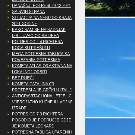
DANAŠNJI POTRESI 29.12.2021
SA SVIH STRANA
SITUACIJA NA NEBU DO KRAJA
2021 GODINE
KAKO SAM SE NA BADNJAK
IZBLJUVAO OD SMIJEHA
POTRES OD 2.4 RICHTERA
KOGA SU PREŠUTLI
MEGA POTRESNA TABLICA SA
POVEZANIM POTRESIMA
KOMETA ATLAS Q3 AKTIVNA NA
LOKALNOJ ORBITI
BEZ RIJEČI
KOMETA CATALINA C3
PROTRESLA JE GRČKU I ITALIJU
ANTIGRAVITACIJONA LETJELICA
VJEROJATNO KUĆNE ILI VOJNE
IZRADE
POTRES OD 7.3 RICHTERA
POGODIO JE PODRUČJE GDJE
JE KOMETA LEONARD
POTRESNA TABLICA UPARENIH