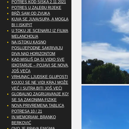
POTRES KOD SISKA 2.11.2021
POTRES U ZALEĐU RIJEKE
BRŽI SAM OD ZVUKA
KUVA SE JUVA/SUPA, A MOGLA
BI I ISKIPIT
U TOKU JE SCENARIJ IZ FILMA
MELANCHOLIA
NA ISTOKU KASNO
POSLIJEPODNE SAKRIVAJU
DIVA NAD HORIZONTOM
KAD MISLIŠ DA SI VIDIO SVE
IDIOTARIJE – POJAVI SE NOVA,..
JOŠ VEĆA
VRHUNAC LJUDSKE GLUPOSTI
KOJOJ SE NE VIDI KRAJ MOŽE
VEĆ I SUTRA BITI JOŠ VEĆI
GLOBALNO ZAGRIJAVANJE KOSI
SE SA ZAKONIMA FIZIKE
NOVA PRIVREMENA TABLICA
POTRESA 10 / 21
IN MEMORIAM: BRANKO
BERKOVIĆ
OVO JE PRAVA ENIGMA