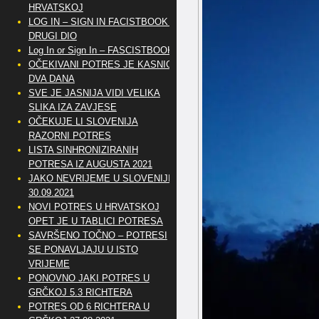
HRVATSKOJ
LOG IN – SIGN IN FACISTBOOK –
DRUGI DIO
Log In or Sign In – FASCISTBOOK
OČEKIVANI POTRES JE KASNIO
DVA DANA
SVE JE JASNIJA VIDI VELIKA
SLIKA IZA ZAVJESE
OČEKUJE LI SLOVENIJA
RAZORNI POTRES
LISTA SINHRONIZIRANIH
POTRESA IZ AUGUSTA 2021
JAKO NEVRIJEME U SLOVENIJI
30.09.2021
NOVI POTRES U HRVATSKOJ
OPET JE U TABLICI POTRESA
SAVRŠENO TOČNO – POTRESI
SE PONAVLJAJU U ISTO
VRIJEME
PONOVNO JAKI POTRES U
GRČKOJ 5.3 RICHTERA
POTRES OD 6 RICHTERA U