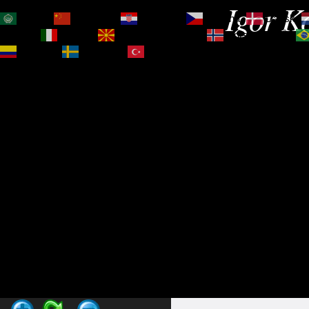
Igor Ko
العربية
简体中文
Hrvatski
Čeština‎
Dansk
Magyar
Italiano
Македонски јазик
Norsk bokmål
Español
Svenska
Türkçe