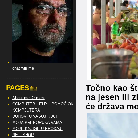
chat wih me
Točno kao št
PAGES
na jesen ili 
About me| O meni
COMPUTER HELP – POMOĆ OKO
će država mor
KOMPJUTERA
DUHOVI U VAŠOJ KUĆI
MOJA PREPORUKA VAMA
MOJE KNJIGE U PRODAJI
NET- SHOP