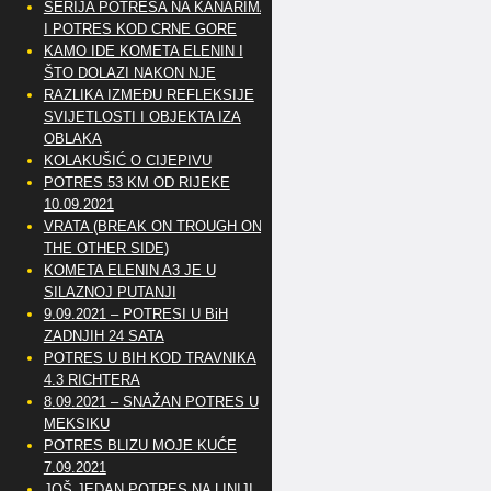
SERIJA POTRESA NA KANARIMA
I POTRES KOD CRNE GORE
KAMO IDE KOMETA ELENIN I
ŠTO DOLAZI NAKON NJE
RAZLIKA IZMEĐU REFLEKSIJE
SVIJETLOSTI I OBJEKTA IZA
OBLAKA
KOLAKUŠIĆ O CIJEPIVU
POTRES 53 KM OD RIJEKE
10.09.2021
VRATA (BREAK ON TROUGH ON
THE OTHER SIDE)
KOMETA ELENIN A3 JE U
SILAZNOJ PUTANJI
9.09.2021 – POTRESI U BiH
ZADNJIH 24 SATA
POTRES U BIH KOD TRAVNIKA
4.3 RICHTERA
8.09.2021 – SNAŽAN POTRES U
MEKSIKU
POTRES BLIZU MOJE KUĆE
7.09.2021
JOŠ JEDAN POTRES NA LINIJI