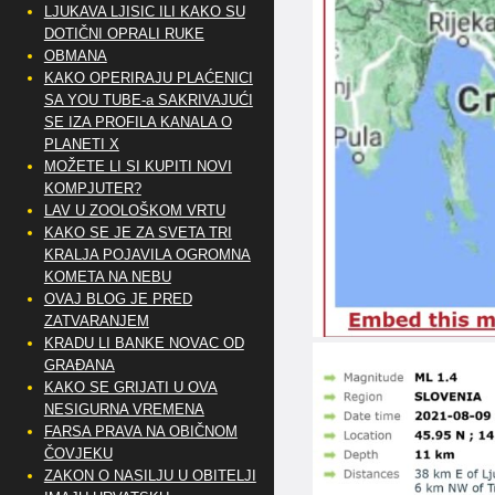
LJUKAVA LJISIC ILI KAKO SU
DOTIČNI OPRALI RUKE
OBMANA
KAKO OPERIRAJU PLAĆENICI
SA YOU TUBE-a SAKRIVAJUĆI
SE IZA PROFILA KANALA O
PLANETI X
MOŽETE LI SI KUPITI NOVI
KOMPJUTER?
LAV U ZOOLOŠKOM VRTU
KAKO SE JE ZA SVETA TRI
KRALJA POJAVILA OGROMNA
KOMETA NA NEBU
OVAJ BLOG JE PRED
ZATVARANJEM
KRADU LI BANKE NOVAC OD
GRAĐANA
KAKO SE GRIJATI U OVA
NESIGURNA VREMENA
FARSA PRAVA NA OBIČNOM
ČOVJEKU
ZAKON O NASILJU U OBITELJI