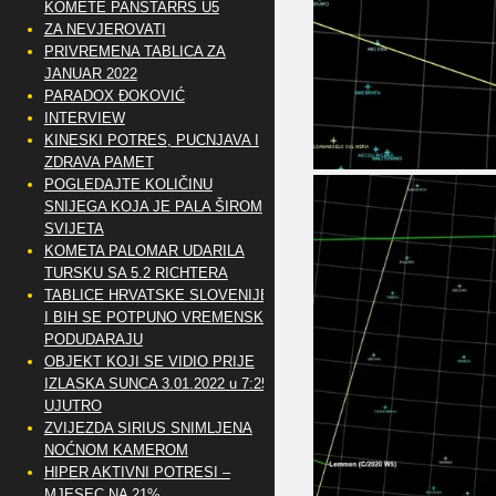
KOMETE PANSTARRS U5
ZA NEVJEROVATI
PRIVREMENA TABLICA ZA
JANUAR 2022
PARADOX ĐOKOVIĆ
INTERVIEW
KINESKI POTRES, PUCNJAVA I
ZDRAVA PAMET
POGLEDAJTE KOLIČINU
SNIJEGA KOJA JE PALA ŠIROM
SVIJETA
KOMETA PALOMAR UDARILA
TURSKU SA 5.2 RICHTERA
TABLICE HRVATSKE SLOVENIJE
I BIH SE POTPUNO VREMENSKI
PODUDARAJU
OBJEKT KOJI SE VIDIO PRIJE
IZLASKA SUNCA 3.01.2022 u 7:25
UJUTRO
ZVIJEZDA SIRIUS SNIMLJENA
NOĆNOM KAMEROM
HIPER AKTIVNI POTRESI –
MJESEC NA 21%