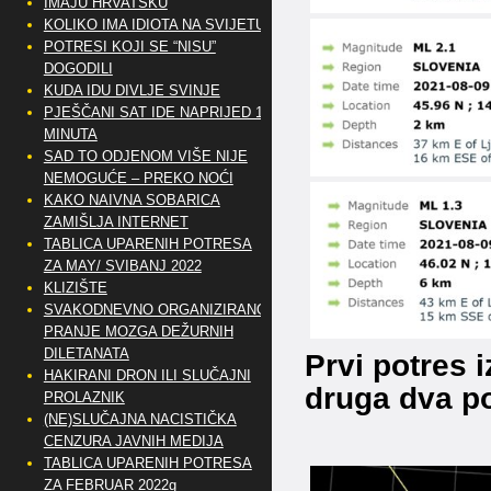
IMAJU HRVATSKU
KOLIKO IMA IDIOTA NA SVIJETU?
POTRESI KOJI SE “NISU”
DOGODILI
KUDA IDU DIVLJE SVINJE
PJEŠČANI SAT IDE NAPRIJED 10
MINUTA
SAD TO ODJENOM VIŠE NIJE
NEMOGUĆE – PREKO NOĆI
KAKO NAIVNA SOBARICA
ZAMIŠLJA INTERNET
TABLICA UPARENIH POTRESA
ZA MAY/ SVIBANJ 2022
KLIZIŠTE
SVAKODNEVNO ORGANIZIRANO
PRANJE MOZGA DEŽURNIH
DILETANATA
Prvi potres 
HAKIRANI DRON ILI SLUČAJNI
druga dva p
PROLAZNIK
(NE)SLUČAJNA NACISTIČKA
CENZURA JAVNIH MEDIJA
TABLICA UPARENIH POTRESA
ZA FEBRUAR 2022g