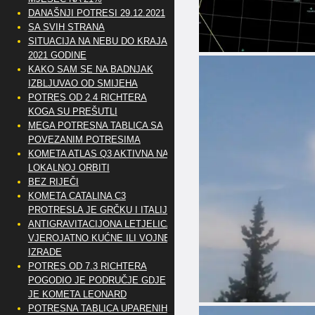
DANAŠNJI POTRESI 29.12.2021
SA SVIH STRANA
SITUACIJA NA NEBU DO KRAJA
2021 GODINE
KAKO SAM SE NA BADNJAK
IZBLJUVAO OD SMIJEHA
POTRES OD 2.4 RICHTERA
KOGA SU PREŠUTLI
MEGA POTRESNA TABLICA SA
POVEZANIM POTRESIMA
KOMETA ATLAS Q3 AKTIVNA NA
LOKALNOJ ORBITI
BEZ RIJEČI
KOMETA CATALINA C3
PROTRESLA JE GRČKU I ITALIJU
ANTIGRAVITACIJONA LETJELICA
VJEROJATNO KUĆNE ILI VOJNE
IZRADE
POTRES OD 7.3 RICHTERA
POGODIO JE PODRUČJE GDJE
JE KOMETA LEONARD
POTRESNA TABLICA UPARENIH