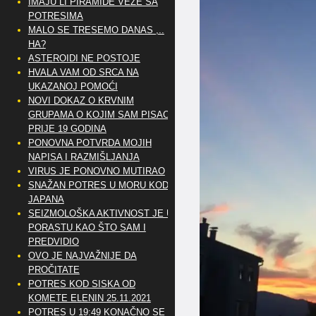
IMAJU LI PIRAMIDE VEZE SA
POTRESIMA
MALO SE TRESEMO DANAS ,..
HA?
ASTEROIDI NE POSTOJE
HVALA VAM OD SRCA NA
UKAZANOJ POMOĆI
NOVI DOKAZ O KRVNIM
GRUPAMA O KOJIM SAM PISAO
PRIJE 19 GODINA
PONOVNA POTVRDA MOJIH
NAPISA I RAZMIŠLJANJA
VIRUS JE PONOVNO MUTIRAO
SNAŽAN POTRES U MORU KOD
JAPANA
SEIZMOLOŠKA AKTIVNOST JE U
PORASTU KAO ŠTO SAM I
PREDVIDIO
OVO JE NAJVAŽNIJE DA
PROČITATE
POTRES KOD SISKA OD
KOMETE ELENIN 25.11.2021
POTRES U 19:49 KONAČNO SE