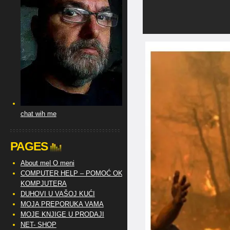
chat wih me
PAGES
About me| O meni
COMPUTER HELP – POMOĆ OKO
KOMPJUTERA
DUHOVI U VAŠOJ KUĆI
MOJA PREPORUKA VAMA
MOJE KNJIGE U PRODAJI
NET- SHOP