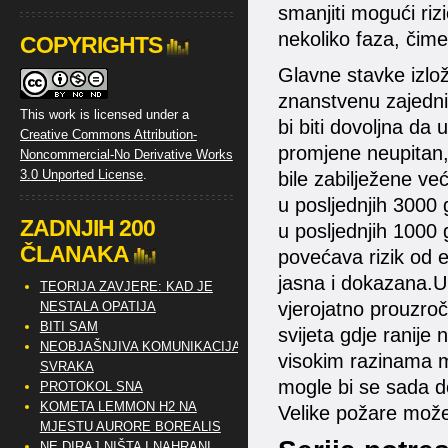
smanjiti mogući rizi
nekoliko faza, čime
COPYRIGHTS
Glavne stavke izlo
znanstvenu zajednic
This work is licensed under a
bi biti dovoljna da 
Creative Commons Attribution-
promjene neupitan, 
Noncommercial-No Derivative Works
3.0 Unported License
.
bile zabilježene ve
u posljednjih 3000 
ZADNJIH 200
u posljednjih 1000
ČLANAKA
povećava rizik od e
jasna i dokazana.U 
TEORIJA ZAVJERE: KAD JE
vjerojatno prouzroč
NESTALA OPATIJA
BITI SAM
svijeta gdje ranije 
NEOBJAŠNJIVA KOMUNIKACIJA
visokim razinama m
SVRAKA
mogle bi se sada d
PROTOKOL SNA
KOMETA LEMMON H2 NA
Velike požare možem
MJESTU AURORE BOREALIS
NE DIRAJ NIŠTA I NAHRANI