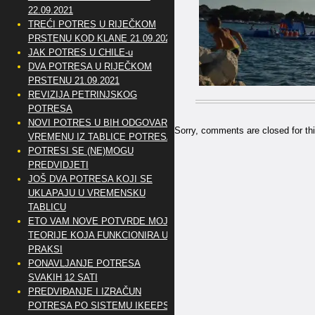
22.09.2021
TREĆI POTRES U RIJEČKOM
PRSTENU KOD KLANE 21.09.2021
JAK POTRES U CHILE-u
DVA POTRESA U RIJEČKOM
PRSTENU 21.09.2021
REVIZIJA PETRINJSKOG
POTRESA
NOVI POTRES U BIH ODGOVARA
Sorry, comments are closed for thi
VREMENU IZ TABLICE POTRESA
POTRESI SE (NE)MOGU
PREDVIDJETI
JOŠ DVA POTRESA KOJI SE
UKLAPAJU U VREMENSKU
TABLICU
ETO VAM NOVE POTVRDE MOJE
TEORIJE KOJA FUNKCIONIRA U
PRAKSI
PONAVLJANJE POTRESA
SVAKIH 12 SATI
PREDVIĐANJE I IZRAČUN
POTRESA PO SISTEMU IKEEPS