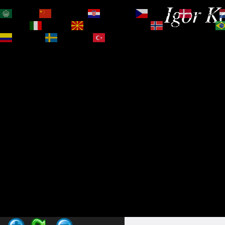
Igor Ko
العربية
简体中文
Hrvatski
Čeština‎
Dansk
Magyar
Italiano
Македонски јазик
Norsk bokmål
Español
Svenska
Türkçe