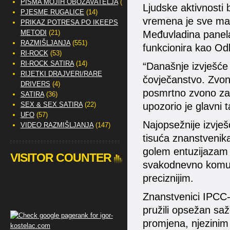
PISMA MOJIH OBOŽAVATELJA
(2)
Ljudske aktivnosti
PJESME RUGALICE
(14)
vremena je sve man
PRIKAZ POTRESA PO IKEEPS
METODI
(21)
Međuvladina panela
RAZMIŠLJANJA
(551)
funkcionira kao Od
RI-ROCK
(53)
RI-ROCK SATIRA
(14)
“Današnje izvješće
RIJETKI DRAJVERI/RARE
čovječanstvo. Zvon
DRIVERS
(4)
posmrtno zvono za u
SATIRA
(36)
SEX & SEX SATIRA
(22)
upozorio je glavni 
UFO
(57)
Najopsežnije izvješ
VIDEO RAZMIŠLJANJA
(147)
tisuća znanstvenika
golem entuzijazam i
VISITOR COUNTER
svakodnevno komunic
preciznijim.
Znanstvenici IPCC-
pružili opsežan sa
promjena, njezinim