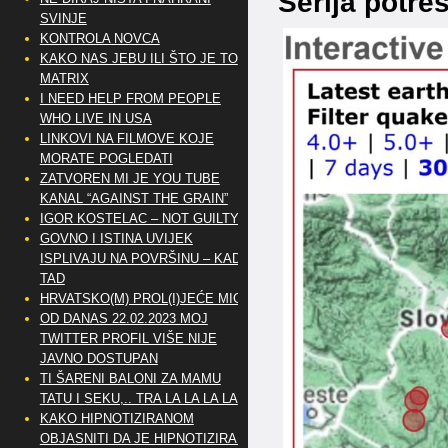
Serija potre
SVINJE
KONTROLA NOVCA
KAKO NAS JEBU ILI ŠTO JE TO
MATRIX
I NEED HELP FROM PEOPLE
WHO LIVE IN USA
LINKOVI NA FILMOVE KOJE
MORATE POGLEDATI
ZATVOREN MI JE YOU TUBE
KANAL “AGAINST THE GRAIN”
IGOR KOSTELAC – NOT GUILTY
GOVNO I ISTINA UVIJEK
ISPLIVAJU NA POVRŠINU – KAD
TAD
HRVATSKO(M) PROL(I)JEĆE MIG
OD DANAS 22.02.2023 MOJ
TWITTER PROFIL VIŠE NIJE
JAVNO DOSTUPAN
TI ŠARENI BALONI ZA MAMU
TATU I SEKU,.. TRA LA LA LA LA
KAKO HIPNOTIZIRANOM
OBJASNITI DA JE HIPNOTIZIRAN