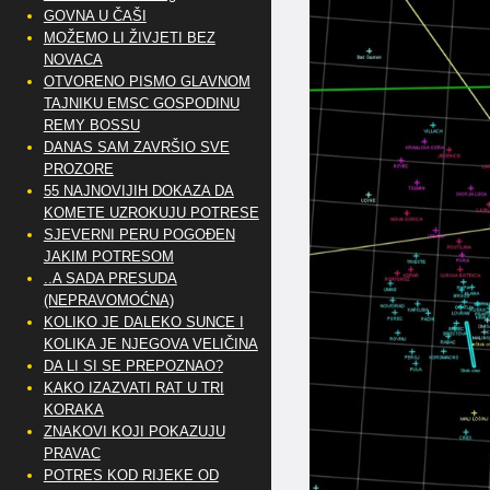
GOVNA U ČAŠI
MOŽEMO LI ŽIVJETI BEZ
NOVACA
OTVORENO PISMO GLAVNOM
TAJNIKU EMSC GOSPODINU
REMY BOSSU
DANAS SAM ZAVRŠIO SVE
PROZORE
55 NAJNOVIJIH DOKAZA DA
KOMETE UZROKUJU POTRESE
SJEVERNI PERU POGOĐEN
JAKIM POTRESOM
..A SADA PRESUDA
(NEPRAVOMOĆNA)
KOLIKO JE DALEKO SUNCE I
KOLIKA JE NJEGOVA VELIČINA
DA LI SI SE PREPOZNAO?
KAKO IZAZVATI RAT U TRI
KORAKA
ZNAKOVI KOJI POKAZUJU
PRAVAC
POTRES KOD RIJEKE OD