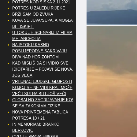
POTRES KOD SISKA 2.11.2021
POTRES U ZALEĐU RIJEKE
BRŽI SAM OD ZVUKA
KUVA SE JUVA/SUPA, A MOGLA
BI I ISKIPIT
U TOKU JE SCENARIJ IZ FILMA
MELANCHOLIA
NA ISTOKU KASNO
POSLIJEPODNE SAKRIVAJU
DIVA NAD HORIZONTOM
KAD MISLIŠ DA SI VIDIO SVE
IDIOTARIJE – POJAVI SE NOVA,..
JOŠ VEĆA
VRHUNAC LJUDSKE GLUPOSTI
KOJOJ SE NE VIDI KRAJ MOŽE
VEĆ I SUTRA BITI JOŠ VEĆI
GLOBALNO ZAGRIJAVANJE KOSI
SE SA ZAKONIMA FIZIKE
NOVA PRIVREMENA TABLICA
POTRESA 10 / 21
IN MEMORIAM: BRANKO
BERKOVIĆ
OVO JE PRAVA ENIGMA