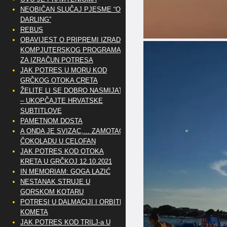
NEOBIČAN SLUČAJ PJESME “OH
DARLING”
REBUS
OBAVIJEST O PRIPREMI IZRADE
KOMPJUTERSKOG PROGRAMA
ZA IZRAČUN POTRESA
JAK POTRES U MORU KOD
GRČKOG OTOKA CRETA
ŽELITE LI SE DOBRO NASMIJATI
– UKOPČAJTE HRVATSKE
SUBTITLOVE
PAMETNOM DOSTA
A ONDA JE SVIZAC,… ZAMOTAO
ČOKOLADU U CELOFAN
JAK POTRES KOD OTOKA
KRETA U GRČKOJ 12.10.2021
IN MEMORIAM: GOGA LAZIĆ
NESTANAK STRUJE U
GORSKOM KOTARU
POTRESI U DALMACIJI I ORBITE
KOMETA
JAK POTRES KOD TRILJ-a U