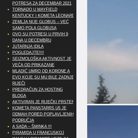
POTRESA ZA DECEMBAR 2021
TORNADO U MAYFIELD
KENTUCKY I KOMETA LEONARD
ZEMLJA NIJE GLOBUS – VEĆ
SAMO POLA GLOBUSA
OVO SU POTRESI U PRVIH 9
DANA U DECEMBRU
JUTARNJA IDILA
POGLEDAJTE!!!!
SEIZMOLOŠKA AKTIVNOST JE
VEĆA OD PRIKAZANE
MLADIĆ UMRO OD KORONE A
EVO KOJE SU MU BILE ZADNJE
RIJEČI
PREDRAČUN ZA HOSTING
BLOGA
AKTIVIRAN JE RIJEČKI PRSTEN
KOMETA PANSTARRS U5 JE
ODMAH PORED POPLAVLJENIH
PODRUČJA
A SADA – ŠMINKA !!!
PIRAMIDA U FRANCUSKOJ