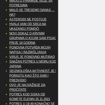
IMAJU LI PIRAMIDE VEZE SA
POTRESIMA
MALO SE TRESEMO DANAS ,..
HA?
ASTEROIDI NE POSTOJE
HVALA VAM OD SRCA NA
UKAZANOJ POMOĆI
NOVI DOKAZ O KRVNIM
GRUPAMA O KOJIM SAM PISAO
PRIJE 19 GODINA
PONOVNA POTVRDA MOJIH
NAPISA I RAZMIŠLJANJA
VIRUS JE PONOVNO MUTIRAO
SNAŽAN POTRES U MORU KOD
JAPANA
SEIZMOLOŠKA AKTIVNOST JE U
PORASTU KAO ŠTO SAM I
PREDVIDIO
OVO JE NAJVAŽNIJE DA
PROČITATE
POTRES KOD SISKA OD
KOMETE ELENIN 25.11.2021
POTRES U 19:49 KONAČNO SE