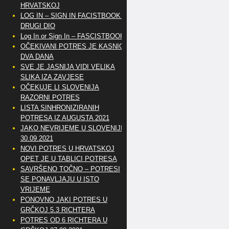
HRVATSKOJ
LOG IN – SIGN IN FACISTBOOK –
DRUGI DIO
Log In or Sign In – FASCISTBOOK
OČEKIVANI POTRES JE KASNIO
DVA DANA
SVE JE JASNIJA VIDI VELIKA
SLIKA IZA ZAVJESE
OČEKUJE LI SLOVENIJA
RAZORNI POTRES
LISTA SINHRONIZIRANIH
POTRESA IZ AUGUSTA 2021
JAKO NEVRIJEME U SLOVENIJI
30.09.2021
NOVI POTRES U HRVATSKOJ
OPET JE U TABLICI POTRESA
SAVRŠENO TOČNO – POTRESI
SE PONAVLJAJU U ISTO
VRIJEME
PONOVNO JAKI POTRES U
GRČKOJ 5.3 RICHTERA
POTRES OD 6 RICHTERA U