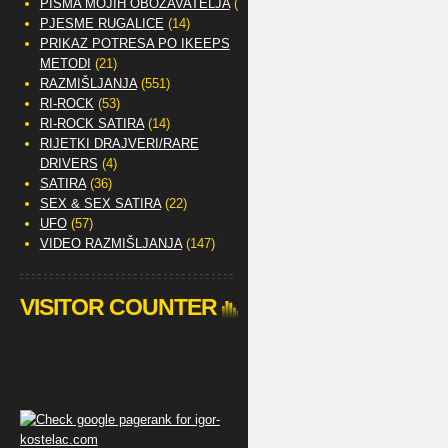
PISMA MOJIH OBOŽAVATELJA
(2)
PJESME RUGALICE
(14)
PRIKAZ POTRESA PO IKEEPS
METODI
(21)
RAZMIŠLJANJA
(551)
RI-ROCK
(53)
RI-ROCK SATIRA
(14)
RIJETKI DRAJVERI/RARE
DRIVERS
(4)
SATIRA
(36)
SEX & SEX SATIRA
(22)
UFO
(57)
VIDEO RAZMIŠLJANJA
(147)
VISITOR COUNTER