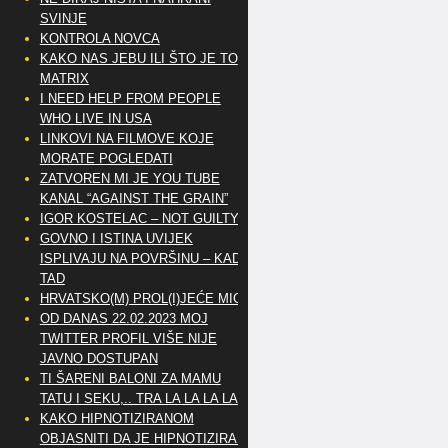
SVINJE
KONTROLA NOVCA
KAKO NAS JEBU ILI ŠTO JE TO
MATRIX
I NEED HELP FROM PEOPLE
WHO LIVE IN USA
LINKOVI NA FILMOVE KOJE
MORATE POGLEDATI
ZATVOREN MI JE YOU TUBE
KANAL “AGAINST THE GRAIN”
IGOR KOSTELAC – NOT GUILTY
GOVNO I ISTINA UVIJEK
ISPLIVAJU NA POVRŠINU – KAD
TAD
HRVATSKO(M) PROL(I)JEĆE MIG
OD DANAS 22.02.2023 MOJ
TWITTER PROFIL VIŠE NIJE
JAVNO DOSTUPAN
TI ŠARENI BALONI ZA MAMU
TATU I SEKU,.. TRA LA LA LA LA
KAKO HIPNOTIZIRANOM
OBJASNITI DA JE HIPNOTIZIRAN