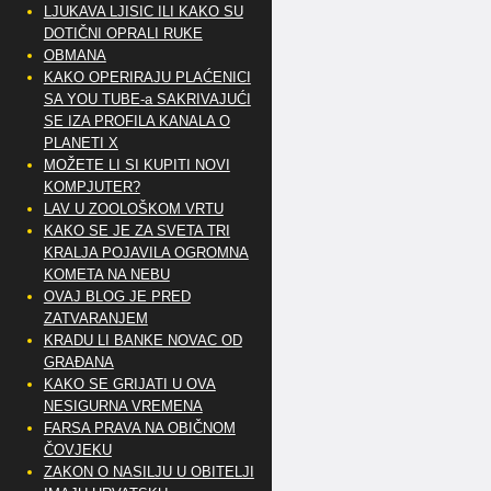
LJUKAVA LJISIC ILI KAKO SU
DOTIČNI OPRALI RUKE
OBMANA
KAKO OPERIRAJU PLAĆENICI
SA YOU TUBE-a SAKRIVAJUĆI
SE IZA PROFILA KANALA O
PLANETI X
MOŽETE LI SI KUPITI NOVI
KOMPJUTER?
LAV U ZOOLOŠKOM VRTU
KAKO SE JE ZA SVETA TRI
KRALJA POJAVILA OGROMNA
KOMETA NA NEBU
OVAJ BLOG JE PRED
ZATVARANJEM
KRADU LI BANKE NOVAC OD
GRAĐANA
KAKO SE GRIJATI U OVA
NESIGURNA VREMENA
FARSA PRAVA NA OBIČNOM
ČOVJEKU
ZAKON O NASILJU U OBITELJI