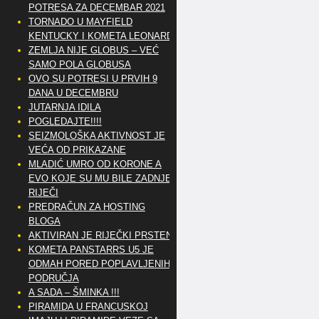
POTRESA ZA DECEMBAR 2021
TORNADO U MAYFIELD
KENTUCKY I KOMETA LEONARD
ZEMLJA NIJE GLOBUS – VEĆ
SAMO POLA GLOBUSA
OVO SU POTRESI U PRVIH 9
DANA U DECEMBRU
JUTARNJA IDILA
POGLEDAJTE!!!!
SEIZMOLOŠKA AKTIVNOST JE
VEĆA OD PRIKAZANE
MLADIĆ UMRO OD KORONE A
EVO KOJE SU MU BILE ZADNJE
RIJEČI
PREDRAČUN ZA HOSTING
BLOGA
AKTIVIRAN JE RIJEČKI PRSTEN
KOMETA PANSTARRS U5 JE
ODMAH PORED POPLAVLJENIH
PODRUČJA
A SADA – ŠMINKA !!!
PIRAMIDA U FRANCUSKOJ