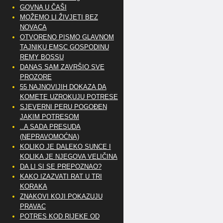
GOVNA U ČAŠI
MOŽEMO LI ŽIVJETI BEZ
NOVACA
OTVORENO PISMO GLAVNOM
TAJNIKU EMSC GOSPODINU
REMY BOSSU
DANAS SAM ZAVRŠIO SVE
PROZORE
55 NAJNOVIJIH DOKAZA DA
KOMETE UZROKUJU POTRESE
SJEVERNI PERU POGOĐEN
JAKIM POTRESOM
..A SADA PRESUDA
(NEPRAVOMOĆNA)
KOLIKO JE DALEKO SUNCE I
KOLIKA JE NJEGOVA VELIČINA
DA LI SI SE PREPOZNAO?
KAKO IZAZVATI RAT U TRI
KORAKA
ZNAKOVI KOJI POKAZUJU
PRAVAC
POTRES KOD RIJEKE OD