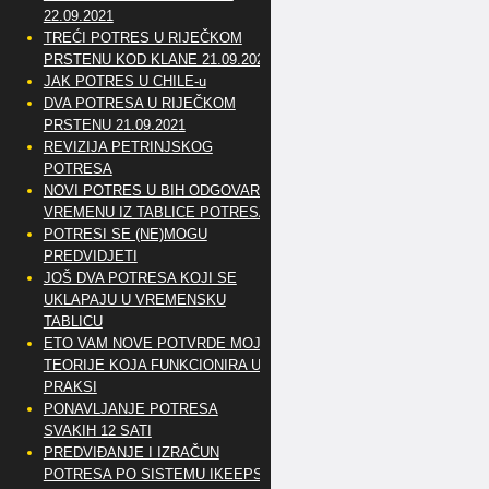
22.09.2021
TREĆI POTRES U RIJEČKOM
PRSTENU KOD KLANE 21.09.2021
JAK POTRES U CHILE-u
DVA POTRESA U RIJEČKOM
PRSTENU 21.09.2021
REVIZIJA PETRINJSKOG
POTRESA
NOVI POTRES U BIH ODGOVARA
VREMENU IZ TABLICE POTRESA
POTRESI SE (NE)MOGU
PREDVIDJETI
JOŠ DVA POTRESA KOJI SE
UKLAPAJU U VREMENSKU
TABLICU
ETO VAM NOVE POTVRDE MOJE
TEORIJE KOJA FUNKCIONIRA U
PRAKSI
PONAVLJANJE POTRESA
SVAKIH 12 SATI
PREDVIĐANJE I IZRAČUN
POTRESA PO SISTEMU IKEEPS