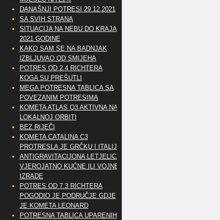
DANAŠNJI POTRESI 29.12.2021
SA SVIH STRANA
SITUACIJA NA NEBU DO KRAJA
2021 GODINE
KAKO SAM SE NA BADNJAK
IZBLJUVAO OD SMIJEHA
POTRES OD 2.4 RICHTERA
KOGA SU PREŠUTLI
MEGA POTRESNA TABLICA SA
POVEZANIM POTRESIMA
KOMETA ATLAS Q3 AKTIVNA NA
LOKALNOJ ORBITI
BEZ RIJEČI
KOMETA CATALINA C3
PROTRESLA JE GRČKU I ITALIJU
ANTIGRAVITACIJONA LETJELICA
VJEROJATNO KUĆNE ILI VOJNE
IZRADE
POTRES OD 7.3 RICHTERA
POGODIO JE PODRUČJE GDJE
JE KOMETA LEONARD
POTRESNA TABLICA UPARENIH