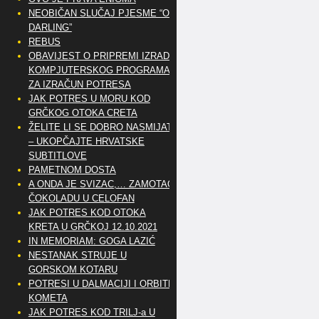
NEOBIČAN SLUČAJ PJESME “OH
DARLING”
REBUS
OBAVIJEST O PRIPREMI IZRADE
KOMPJUTERSKOG PROGRAMA
ZA IZRAČUN POTRESA
JAK POTRES U MORU KOD
GRČKOG OTOKA CRETA
ŽELITE LI SE DOBRO NASMIJATI
– UKOPČAJTE HRVATSKE
SUBTITLOVE
PAMETNOM DOSTA
A ONDA JE SVIZAC,… ZAMOTAO
ČOKOLADU U CELOFAN
JAK POTRES KOD OTOKA
KRETA U GRČKOJ 12.10.2021
IN MEMORIAM: GOGA LAZIĆ
NESTANAK STRUJE U
GORSKOM KOTARU
POTRESI U DALMACIJI I ORBITE
KOMETA
JAK POTRES KOD TRILJ-a U