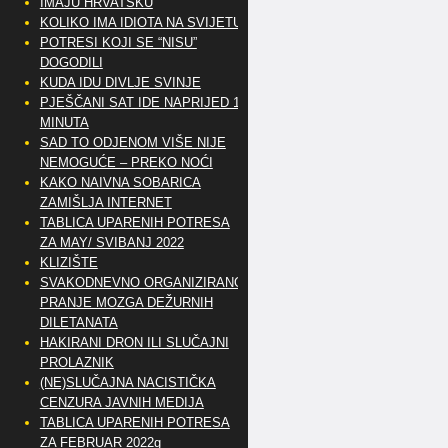
IMAJU HRVATSKU
KOLIKO IMA IDIOTA NA SVIJETU?
POTRESI KOJI SE “NISU”
DOGODILI
KUDA IDU DIVLJE SVINJE
PJEŠČANI SAT IDE NAPRIJED 10
MINUTA
SAD TO ODJENOM VIŠE NIJE
NEMOGUĆE – PREKO NOĆI
KAKO NAIVNA SOBARICA
ZAMIŠLJA INTERNET
TABLICA UPARENIH POTRESA
ZA MAY/ SVIBANJ 2022
KLIZIŠTE
SVAKODNEVNO ORGANIZIRANO
PRANJE MOZGA DEŽURNIH
DILETANATA
HAKIRANI DRON ILI SLUČAJNI
PROLAZNIK
(NE)SLUČAJNA NACISTIČKA
CENZURA JAVNIH MEDIJA
TABLICA UPARENIH POTRESA
ZA FEBRUAR 2022g