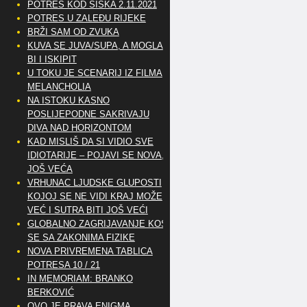
POTRES KOD SISKA 2.11.2021
POTRES U ZALEĐU RIJEKE
BRŽI SAM OD ZVUKA
KUVA SE JUVA/SUPA, A MOGLA
BI I ISKIPIT
U TOKU JE SCENARIJ IZ FILMA
MELANCHOLIA
NA ISTOKU KASNO
POSLIJEPODNE SAKRIVAJU
DIVA NAD HORIZONTOM
KAD MISLIŠ DA SI VIDIO SVE
IDIOTARIJE – POJAVI SE NOVA,..
JOŠ VEĆA
VRHUNAC LJUDSKE GLUPOSTI
KOJOJ SE NE VIDI KRAJ MOŽE
VEĆ I SUTRA BITI JOŠ VEĆI
GLOBALNO ZAGRIJAVANJE KOSI
SE SA ZAKONIMA FIZIKE
NOVA PRIVREMENA TABLICA
POTRESA 10 / 21
IN MEMORIAM: BRANKO
BERKOVIĆ
OVO JE PRAVA ENIGMA