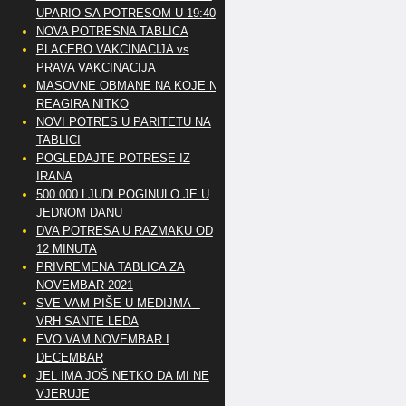
UPARIO SA POTRESOM U 19:40
NOVA POTRESNA TABLICA
PLACEBO VAKCINACIJA vs
PRAVA VAKCINACIJA
MASOVNE OBMANE NA KOJE NE
REAGIRA NITKO
NOVI POTRES U PARITETU NA
TABLICI
POGLEDAJTE POTRESE IZ
IRANA
500 000 LJUDI POGINULO JE U
JEDNOM DANU
DVA POTRESA U RAZMAKU OD
12 MINUTA
PRIVREMENA TABLICA ZA
NOVEMBAR 2021
SVE VAM PIŠE U MEDIJMA –
VRH SANTE LEDA
EVO VAM NOVEMBAR I
DECEMBAR
JEL IMA JOŠ NETKO DA MI NE
VJERUJE