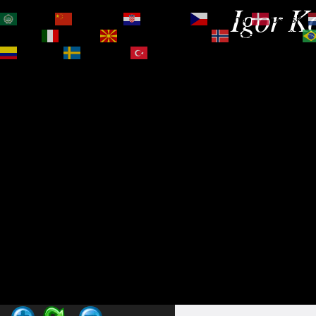
Igor Ko
العربية
简体中文
Hrvatski
Čeština‎
Dansk
Magyar
Italiano
Македонски јазик
Norsk bokmål
Español
Svenska
Türkçe