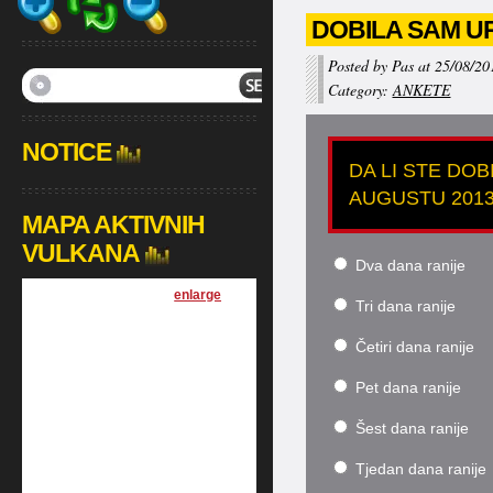
DOBILA SAM U
Posted by Pas at 25/08/20
Category:
ANKETE
NOTICE
DA LI STE DO
AUGUSTU 201
MAPA AKTIVNIH
VULKANA
Dva dana ranije
[
enlarge
]
Tri dana ranije
Četiri dana ranije
Pet dana ranije
Šest dana ranije
Tjedan dana ranije