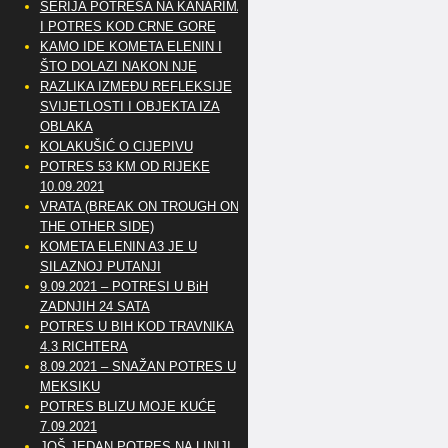
SERIJA POTRESA NA KANARIMA
I POTRES KOD CRNE GORE
KAMO IDE KOMETA ELENIN I
ŠTO DOLAZI NAKON NJE
RAZLIKA IZMEĐU REFLEKSIJE
SVIJETLOSTI I OBJEKTA IZA
OBLAKA
KOLAKUŠIĆ O CIJEPIVU
POTRES 53 KM OD RIJEKE
10.09.2021
VRATA (BREAK ON TROUGH ON
THE OTHER SIDE)
KOMETA ELENIN A3 JE U
SILAZNOJ PUTANJI
9.09.2021 – POTRESI U BiH
ZADNJIH 24 SATA
POTRES U BIH KOD TRAVNIKA
4.3 RICHTERA
8.09.2021 – SNAŽAN POTRES U
MEKSIKU
POTRES BLIZU MOJE KUĆE
7.09.2021
JOŠ JEDAN POTRES NA LINIJI