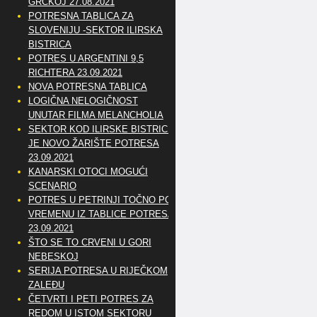
GRČKOJ 27.08.2021
POTRESNA TABLICA ZA
SLOVENIJU -SEKTOR ILIRSKA
BISTRICA
POTRES U ARGENTINI 9,5
RICHTERA 23.09.2021
NOVA POTRESNA TABLICA
LOGIČNA NELOGIČNOST
UNUTAR FILMA MELANCHOLIA
SEKTOR KOD ILIRSKE BISTRICE
JE NOVO ŽARIŠTE POTRESA
23.09.2021
KANARSKI OTOCI MOGUĆI
SCENARIO
POTRES U PETRINJI TOČNO PO
VREMENU IZ TABLICE POTRESA
23.09.2021
ŠTO SE TO CRVENI U GORI
NEBESKOJ
SERIJA POTRESA U RIJEČKOM
ZALEĐU
ČETVRTI I PETI POTRES ZA
REDOM U ISTOM SEKTORU