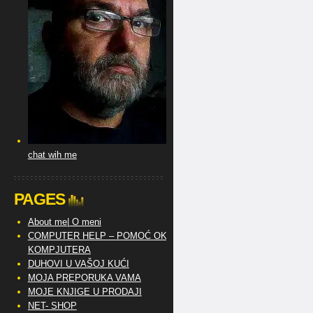
chat wih me
PAGES
About me| O meni
COMPUTER HELP – POMOĆ OKO
KOMPJUTERA
DUHOVI U VAŠOJ KUĆI
MOJA PREPORUKA VAMA
MOJE KNJIGE U PRODAJI
NET- SHOP