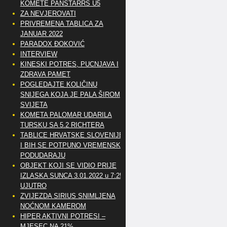
KOMETE PANSTARRS U5
ZA NEVJEROVATI
PRIVREMENA TABLICA ZA
JANUAR 2022
PARADOX ĐOKOVIĆ
INTERVIEW
KINESKI POTRES, PUCNJAVA I
ZDRAVA PAMET
POGLEDAJTE KOLIČINU
SNIJEGA KOJA JE PALA ŠIROM
SVIJETA
KOMETA PALOMAR UDARILA
TURSKU SA 5.2 RICHTERA
TABLICE HRVATSKE SLOVENIJE
I BIH SE POTPUNO VREMENSKI
PODUDARAJU
OBJEKT KOJI SE VIDIO PRIJE
IZLASKA SUNCA 3.01.2022 u 7:25
UJUTRO
ZVIJEZDA SIRIUS SNIMLJENA
NOĆNOM KAMEROM
HIPER AKTIVNI POTRESI –
MJESEC NA 21%