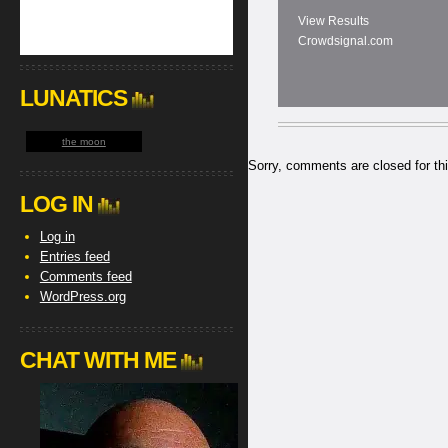
View Results
Crowdsignal.com
LUNATICS
the moon
Sorry, comments are closed for thi
LOG IN
Log in
Entries feed
Comments feed
WordPress.org
CHAT WITH ME