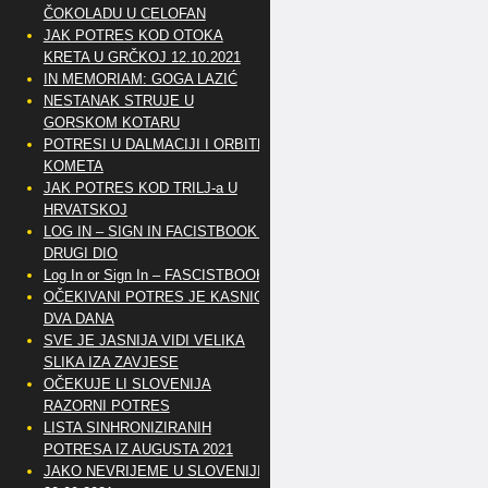
ČOKOLADU U CELOFAN
JAK POTRES KOD OTOKA
KRETA U GRČKOJ 12.10.2021
IN MEMORIAM: GOGA LAZIĆ
NESTANAK STRUJE U
GORSKOM KOTARU
POTRESI U DALMACIJI I ORBITE
KOMETA
JAK POTRES KOD TRILJ-a U
HRVATSKOJ
LOG IN – SIGN IN FACISTBOOK –
DRUGI DIO
Log In or Sign In – FASCISTBOOK
OČEKIVANI POTRES JE KASNIO
DVA DANA
SVE JE JASNIJA VIDI VELIKA
SLIKA IZA ZAVJESE
OČEKUJE LI SLOVENIJA
RAZORNI POTRES
LISTA SINHRONIZIRANIH
POTRESA IZ AUGUSTA 2021
JAKO NEVRIJEME U SLOVENIJI