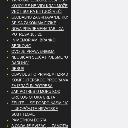
VRHUNAC LJUDSKE GLUPOSTI
KOJOJ SE NE VIDI KRAJ MOŽE
VEĆ I SUTRA BITI JOŠ VEĆI
GLOBALNO ZAGRIJAVANJE KOSI
SE SA ZAKONIMA FIZIKE
NOVA PRIVREMENA TABLICA
POTRESA 10 / 21
IN MEMORIAM: BRANKO
BERKOVIĆ
OVO JE PRAVA ENIGMA
NEOBIČAN SLUČAJ PJESME “OH
DARLING”
REBUS
OBAVIJEST O PRIPREMI IZRADE
KOMPJUTERSKOG PROGRAMA
ZA IZRAČUN POTRESA
JAK POTRES U MORU KOD
GRČKOG OTOKA CRETA
ŽELITE LI SE DOBRO NASMIJATI
– UKOPČAJTE HRVATSKE
SUBTITLOVE
PAMETNOM DOSTA
A ONDA JE SVIZAC,… ZAMOTAO