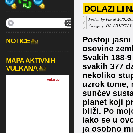
DOLAZI LI 
Posted by Pas at 20/01/20
Category:
OBAVIJESTI I
Postoji jasn
NOTICE
osovine zeml
Svakih 188-9
MAPA AKTIVNIH
svakih 377 d
VULKANA
nekoliko stu
[
enlarge
]
uzrok tome, 
sunčev susta
planet koji p
bliži. Po mo
iako se u ov
ja osobno mis