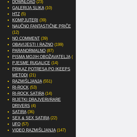
DOWNLOAD
(23)
GALERIJA SLIKA
(10)
HTZ
(5)
KOMPJUTERI
(39)
NAUČNO FANTASTIČNE PRIČE
(12)
NO COMMENT
(39)
OBAVIJESTI I RAZNO
(199)
PARANORMALNO
(87)
PISMA MOJIH OBOŽAVATELJA
(2)
PJESME RUGALICE
(14)
PRIKAZ POTRESA PO IKEEPS
METODI
(21)
RAZMIŠLJANJA
(551)
RI-ROCK
(53)
RI-ROCK SATIRA
(14)
RIJETKI DRAJVERI/RARE
DRIVERS
(4)
SATIRA
(36)
SEX & SEX SATIRA
(22)
UFO
(57)
VIDEO RAZMIŠLJANJA
(147)