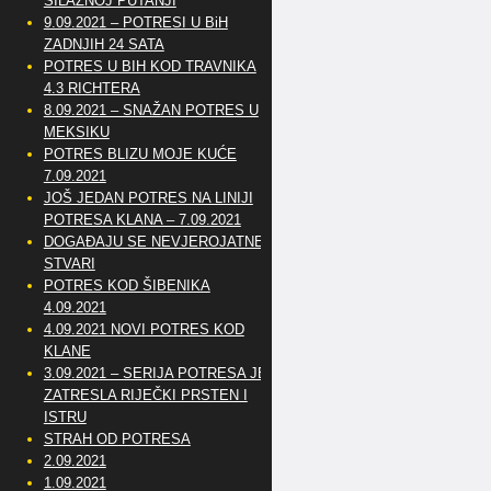
SILAZNOJ PUTANJI
9.09.2021 – POTRESI U BiH
ZADNJIH 24 SATA
POTRES U BIH KOD TRAVNIKA
4.3 RICHTERA
8.09.2021 – SNAŽAN POTRES U
MEKSIKU
POTRES BLIZU MOJE KUĆE
7.09.2021
JOŠ JEDAN POTRES NA LINIJI
POTRESA KLANA – 7.09.2021
DOGAĐAJU SE NEVJEROJATNE
STVARI
POTRES KOD ŠIBENIKA
4.09.2021
4.09.2021 NOVI POTRES KOD
KLANE
3.09.2021 – SERIJA POTRESA JE
ZATRESLA RIJEČKI PRSTEN I
ISTRU
STRAH OD POTRESA
2.09.2021
1.09.2021