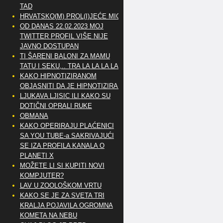
TAD
HRVATSKO(M) PROL(I)JEĆE MIG
OD DANAS 22.02.2023 MOJ
TWITTER PROFIL VIŠE NIJE
JAVNO DOSTUPAN
TI ŠARENI BALONI ZA MAMU
TATU I SEKU,.. TRA LA LA LA LA
KAKO HIPNOTIZIRANOM
OBJASNITI DA JE HIPNOTIZIRAN
LJUKAVA LJISIC ILI KAKO SU
DOTIČNI OPRALI RUKE
OBMANA
KAKO OPERIRAJU PLAĆENICI
SA YOU TUBE-a SAKRIVAJUĆI
SE IZA PROFILA KANALA O
PLANETI X
MOŽETE LI SI KUPITI NOVI
KOMPJUTER?
LAV U ZOOLOŠKOM VRTU
KAKO SE JE ZA SVETA TRI
KRALJA POJAVILA OGROMNA
KOMETA NA NEBU