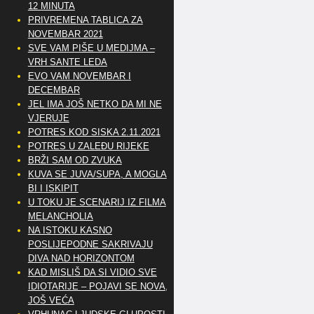
12 MINUTA
PRIVREMENA TABLICA ZA
NOVEMBAR 2021
SVE VAM PIŠE U MEDIJMA –
VRH SANTE LEDA
EVO VAM NOVEMBAR I
DECEMBAR
JEL IMA JOŠ NETKO DA MI NE
VJERUJE
POTRES KOD SISKA 2.11.2021
POTRES U ZALEĐU RIJEKE
BRŽI SAM OD ZVUKA
KUVA SE JUVA/SUPA, A MOGLA
BI I ISKIPIT
U TOKU JE SCENARIJ IZ FILMA
MELANCHOLIA
NA ISTOKU KASNO
POSLIJEPODNE SAKRIVAJU
DIVA NAD HORIZONTOM
KAD MISLIŠ DA SI VIDIO SVE
IDIOTARIJE – POJAVI SE NOVA,..
JOŠ VEĆA