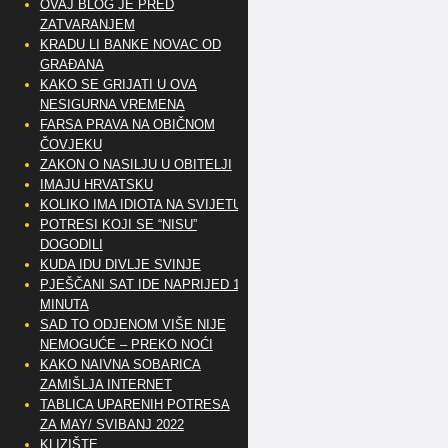
OVAJ BLOG JE PRED
ZATVARANJEM
KRADU LI BANKE NOVAC OD
GRAĐANA
KAKO SE GRIJATI U OVA
NESIGURNA VREMENA
FARSA PRAVA NA OBIČNOM
ČOVJEKU
ZAKON O NASILJU U OBITELJI
IMAJU HRVATSKU
KOLIKO IMA IDIOTA NA SVIJETU?
POTRESI KOJI SE “NISU”
DOGODILI
KUDA IDU DIVLJE SVINJE
PJEŠČANI SAT IDE NAPRIJED 10
MINUTA
SAD TO ODJENOM VIŠE NIJE
NEMOGUĆE – PREKO NOĆI
KAKO NAIVNA SOBARICA
ZAMIŠLJA INTERNET
TABLICA UPARENIH POTRESA
ZA MAY/ SVIBANJ 2022
KLIZIŠTE