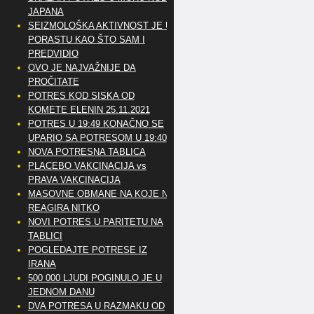
JAPANA
SEIZMOLOŠKA AKTIVNOST JE U
PORASTU KAO ŠTO SAM I
PREDVIDIO
OVO JE NAJVAŽNIJE DA
PROČITATE
POTRES KOD SISKA OD
KOMETE ELENIN 25.11.2021
POTRES U 19:49 KONAČNO SE
UPARIO SA POTRESOM U 19:40
NOVA POTRESNA TABLICA
PLACEBO VAKCINACIJA vs
PRAVA VAKCINACIJA
MASOVNE OBMANE NA KOJE NE
REAGIRA NITKO
NOVI POTRES U PARITETU NA
TABLICI
POGLEDAJTE POTRESE IZ
IRANA
500 000 LJUDI POGINULO JE U
JEDNOM DANU
DVA POTRESA U RAZMAKU OD