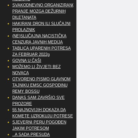
SVAKODNEVNO ORGANIZIRANO
PRANJE MOZGA DEŽURNIH
DILETANATA
HAKIRANI DRON ILI SLUČAJNI
PROLAZNIK
(NE)SLUČAJNA NACISTIČKA
CENZURA JAVNIH MEDIJA
TABLICA UPARENIH POTRESA
ZA FEBRUAR 2022g
GOVNA U ČAŠI
MOŽEMO LI ŽIVJETI BEZ
NOVACA
OTVORENO PISMO GLAVNOM
TAJNIKU EMSC GOSPODINU
REMY BOSSU
DANAS SAM ZAVRŠIO SVE
PROZORE
55 NAJNOVIJIH DOKAZA DA
KOMETE UZROKUJU POTRESE
SJEVERNI PERU POGOĐEN
JAKIM POTRESOM
..A SADA PRESUDA