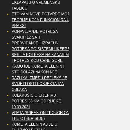
UKLAPAJU U VREMENSKU
TABLICU
ETO VAM NOVE POTVRDE MOJE
TEORIJE KOJA FUNKCIONIRA U
PRAKSI
PONAVLJANJE POTRESA
SVAKIH 12 SATI
PREDVIĐANJE I IZRAČUN
POTRESA PO SISTEMU IKEEPS
SERIJA POTRESA NA KANARIMA
I POTRES KOD CRNE GORE
KAMO IDE KOMETA ELENIN I
ŠTO DOLAZI NAKON NJE
RAZLIKA IZMEĐU REFLEKSIJE
SVIJETLOSTI I OBJEKTA IZA
OBLAKA
KOLAKUŠIĆ O CIJEPIVU
POTRES 53 KM OD RIJEKE
10.09.2021
VRATA (BREAK ON TROUGH ON
THE OTHER SIDE)
KOMETA ELENIN A3 JE U