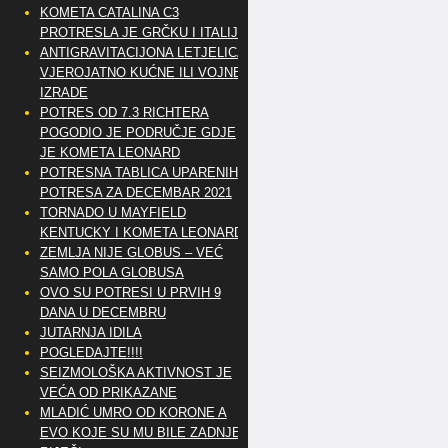
KOMETA CATALINA C3
PROTRESLA JE GRČKU I ITALIJU
ANTIGRAVITACIJONA LETJELICA
VJEROJATNO KUĆNE ILI VOJNE
IZRADE
POTRES OD 7.3 RICHTERA
POGODIO JE PODRUČJE GDJE
JE KOMETA LEONARD
POTRESNA TABLICA UPARENIH
POTRESA ZA DECEMBAR 2021
TORNADO U MAYFIELD
KENTUCKY I KOMETA LEONARD
ZEMLJA NIJE GLOBUS – VEĆ
SAMO POLA GLOBUSA
OVO SU POTRESI U PRVIH 9
DANA U DECEMBRU
JUTARNJA IDILA
POGLEDAJTE!!!!
SEIZMOLOŠKA AKTIVNOST JE
VEĆA OD PRIKAZANE
MLADIĆ UMRO OD KORONE A
EVO KOJE SU MU BILE ZADNJE