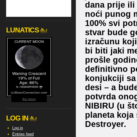
dana prije il
noći punog m
100% svi potr
LUNATICS
stvar bude g
izračunu koji
bi biti jaki
prošle godine
definitivno 
konjukciji sa
desi – a bude 
potvrda ono
the moon
NIBIRU (u št
planeta koja 
LOG IN
Destroyer.
Log in
Entries feed