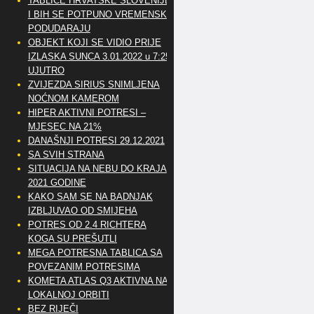
TABLICE HRVATSKE SLOVENIJE
I BIH SE POTPUNO VREMENSKI
PODUDARAJU
OBJEKT KOJI SE VIDIO PRIJE
IZLASKA SUNCA 3.01.2022 u 7:25
UJUTRO
ZVIJEZDA SIRIUS SNIMLJENA
NOĆNOM KAMEROM
HIPER AKTIVNI POTRESI –
MJESEC NA 21%
DANAŠNJI POTRESI 29.12.2021
SA SVIH STRANA
SITUACIJA NA NEBU DO KRAJA
2021 GODINE
KAKO SAM SE NA BADNJAK
IZBLJUVAO OD SMIJEHA
POTRES OD 2.4 RICHTERA
KOGA SU PREŠUTLI
MEGA POTRESNA TABLICA SA
POVEZANIM POTRESIMA
KOMETA ATLAS Q3 AKTIVNA NA
LOKALNOJ ORBITI
BEZ RIJEČI