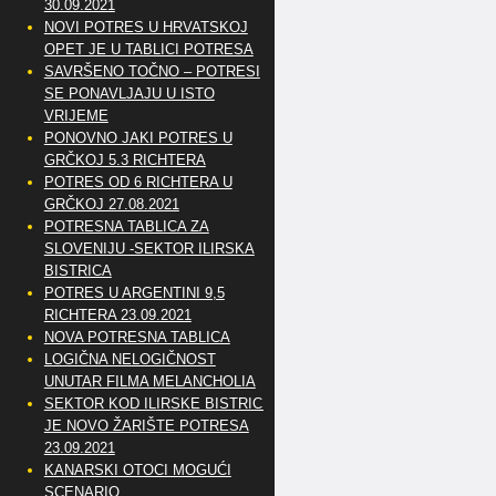
30.09.2021
NOVI POTRES U HRVATSKOJ
OPET JE U TABLICI POTRESA
SAVRŠENO TOČNO – POTRESI
SE PONAVLJAJU U ISTO
VRIJEME
PONOVNO JAKI POTRES U
GRČKOJ 5.3 RICHTERA
POTRES OD 6 RICHTERA U
GRČKOJ 27.08.2021
POTRESNA TABLICA ZA
SLOVENIJU -SEKTOR ILIRSKA
BISTRICA
POTRES U ARGENTINI 9,5
RICHTERA 23.09.2021
NOVA POTRESNA TABLICA
LOGIČNA NELOGIČNOST
UNUTAR FILMA MELANCHOLIA
SEKTOR KOD ILIRSKE BISTRICE
JE NOVO ŽARIŠTE POTRESA
23.09.2021
KANARSKI OTOCI MOGUĆI
SCENARIO