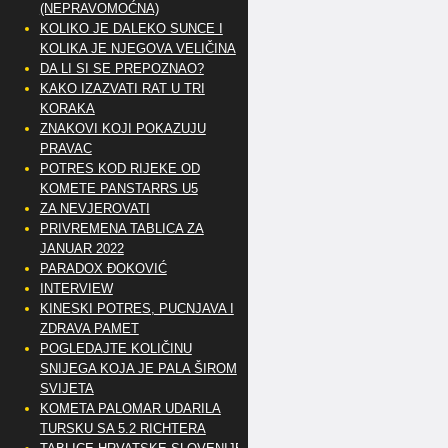
(NEPRAVOMOĆNA)
KOLIKO JE DALEKO SUNCE I
KOLIKA JE NJEGOVA VELIČINA
DA LI SI SE PREPOZNAO?
KAKO IZAZVATI RAT U TRI
KORAKA
ZNAKOVI KOJI POKAZUJU
PRAVAC
POTRES KOD RIJEKE OD
KOMETE PANSTARRS U5
ZA NEVJEROVATI
PRIVREMENA TABLICA ZA
JANUAR 2022
PARADOX ĐOKOVIĆ
INTERVIEW
KINESKI POTRES, PUCNJAVA I
ZDRAVA PAMET
POGLEDAJTE KOLIČINU
SNIJEGA KOJA JE PALA ŠIROM
SVIJETA
KOMETA PALOMAR UDARILA
TURSKU SA 5.2 RICHTERA