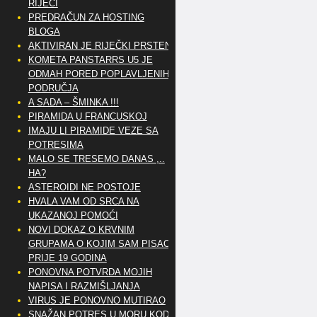
RIJEČI
PREDRAČUN ZA HOSTING
BLOGA
AKTIVIRAN JE RIJEČKI PRSTEN
KOMETA PANSTARRS U5 JE
ODMAH PORED POPLAVLJENIH
PODRUČJA
A SADA – ŠMINKA !!!
PIRAMIDA U FRANCUSKOJ
IMAJU LI PIRAMIDE VEZE SA
POTRESIMA
MALO SE TRESEMO DANAS ,..
HA?
ASTEROIDI NE POSTOJE
HVALA VAM OD SRCA NA
UKAZANOJ POMOĆI
NOVI DOKAZ O KRVNIM
GRUPAMA O KOJIM SAM PISAO
PRIJE 19 GODINA
PONOVNA POTVRDA MOJIH
NAPISA I RAZMIŠLJANJA
VIRUS JE PONOVNO MUTIRAO
SNAŽAN POTRES U MORU KOD