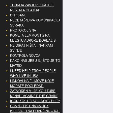
TEORIJA ZAVJERE: KAD JE
NESTALA OPATIJA
BITI SAM
NEOBJAŠNJIVA KOMUNIKACIJA
SVRAKA
PROTOKOL SNA
KOMETA LEMMON H2 NA
MJESTU AURORE BOREALIS
NE DIRAJ NIŠTA I NAHRANI
SVINJE
KONTROLA NOVCA
KAKO NAS JEBU ILI ŠTO JE TO
MATRIX
I NEED HELP FROM PEOPLE
WHO LIVE IN USA
LINKOVI NA FILMOVE KOJE
MORATE POGLEDATI
ZATVOREN MI JE YOU TUBE
KANAL “AGAINST THE GRAIN”
IGOR KOSTELAC – NOT GUILTY
GOVNO I ISTINA UVIJEK
ISPLIVAJU NA POVRŠINU – KAD