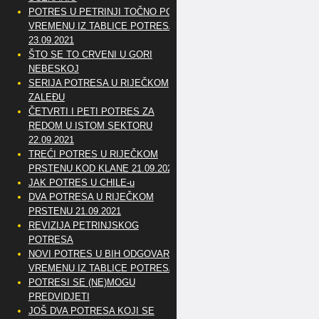
POTRES U PETRINJI TOČNO PO
VREMENU IZ TABLICE POTRESA
23.09.2021
ŠTO SE TO CRVENI U GORI
NEBESKOJ
SERIJA POTRESA U RIJEČKOM
ZALEĐU
ČETVRTI I PETI POTRES ZA
REDOM U ISTOM SEKTORU
22.09.2021
TREĆI POTRES U RIJEČKOM
PRSTENU KOD KLANE 21.09.2021
JAK POTRES U CHILE-u
DVA POTRESA U RIJEČKOM
PRSTENU 21.09.2021
REVIZIJA PETRINJSKOG
POTRESA
NOVI POTRES U BIH ODGOVARA
VREMENU IZ TABLICE POTRESA
POTRESI SE (NE)MOGU
PREDVIDJETI
JOŠ DVA POTRESA KOJI SE