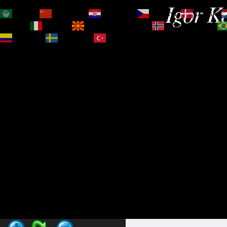
Igor Ko
العربية
简体中文
Hrvatski
Čeština‎
Dansk
Magyar
Italiano
Македонски јазик
Norsk bokmål
Español
Svenska
Türkçe