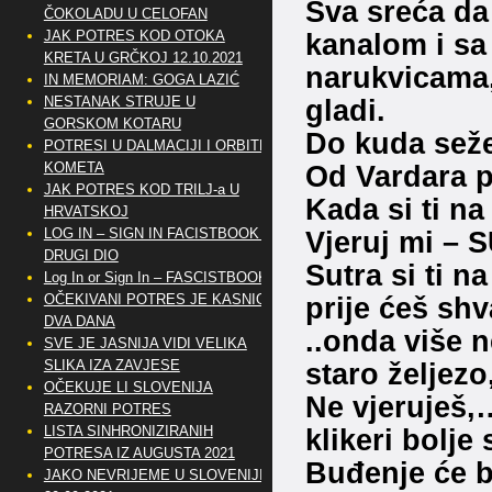
Sva sreća da
ČOKOLADU U CELOFAN
JAK POTRES KOD OTOKA
kanalom i sa
KRETA U GRČKOJ 12.10.2021
narukvicama,
IN MEMORIAM: GOGA LAZIĆ
NESTANAK STRUJE U
gladi.
GORSKOM KOTARU
Do kuda seže
POTRESI U DALMACIJI I ORBITE
KOMETA
Od Vardara p
JAK POTRES KOD TRILJ-a U
Kada si ti na
HRVATSKOJ
LOG IN – SIGN IN FACISTBOOK –
Vjeruj mi – 
DRUGI DIO
Sutra si ti n
Log In or Sign In – FASCISTBOOK
OČEKIVANI POTRES JE KASNIO
prije ćeš shv
DVA DANA
..onda više n
SVE JE JASNIJA VIDI VELIKA
SLIKA IZA ZAVJESE
staro željezo
OČEKUJE LI SLOVENIJA
Ne vjeruješ,…
RAZORNI POTRES
LISTA SINHRONIZIRANIH
klikeri bolje 
POTRESA IZ AUGUSTA 2021
Buđenje će bi
JAKO NEVRIJEME U SLOVENIJI