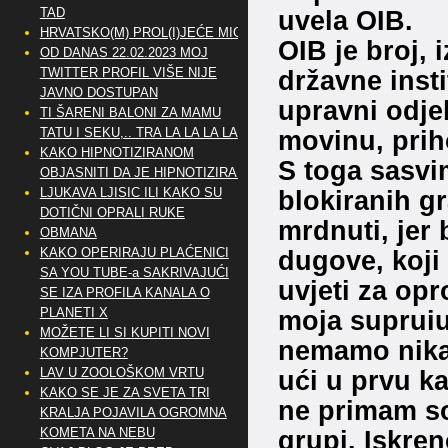
TAD
uvela OIB.
HRVATSKO(M) PROL(I)JEĆE MIG
OIB je broj, 
OD DANAS 22.02.2023 MOJ
TWITTER PROFIL VIŠE NIJE
državne insti
JAVNO DOSTUPAN
upravni odje
TI ŠARENI BALONI ZA MAMU
TATU I SEKU,.. TRA LA LA LA LA
movinu, prih
KAKO HIPNOTIZIRANOM
S toga sasvi
OBJASNITI DA JE HIPNOTIZIRAN
LJUKAVA LJISIC ILI KAKO SU
blokiranih g
DOTIČNI OPRALI RUKE
mrdnuti, jer 
OBMANA
KAKO OPERIRAJU PLAĆENICI
dugove, koji 
SA YOU TUBE-a SAKRIVAJUĆI
uvjeti za opr
SE IZA PROFILA KANALA O
PLANETI X
moja suprui
MOŽETE LI SI KUPITI NOVI
nemamo nikak
KOMPJUTER?
LAV U ZOOLOŠKOM VRTU
ući u prvu k
KAKO SE JE ZA SVETA TRI
ne primam so
KRALJA POJAVILA OGROMNA
KOMETA NA NEBU
grupi. Iskre