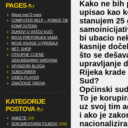
Kako ne bih 
PAGES
upisao kao k
About me| O meni
stanujem 25 
COMPUTER HELP – POMOĆ OKO
KOMPJUTERA
samoinicijat
DUHOVI U VAŠOJ KUĆI
bi ubacio nek
MOJA PREPORUKA VAMA
MOJE KNJIGE U PRODAJI
kasnije doče
NET- SHOP
što se dešav
OTKUPNE CIJENE
SEKUNDARNIH SIROVINA
upravljanje 
SPONZORI BLOGA
Rijeka krade 
SUBSCRIBER
VIDEO PLAYER
Sud?
ZNAČENJE SNOVA
Općinski su
To je korupi
KATEGORIJE
uz svoj tim a
POSTOVA
i ako je zakon
ANKETE
(14)
nacionalizir
DOKUMENTARNI FILMOVI
(104)