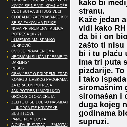
VRHUNAC LJUDSKE GLUPOSTI
kako bi medij
KOJOJ SE NE VIDI KRAJ MOŽE
stranu.
VEĆ I SUTRA BITI JOŠ VEĆI
GLOBALNO ZAGRIJAVANJE KOSI
Kaže jedan a
SE SA ZAKONIMA FIZIKE
vidi kako RH
NOVA PRIVREMENA TABLICA
POTRESA 10 / 21
da bi i on bi
IN MEMORIAM: BRANKO
zašto ti nisu
BERKOVIĆ
OVO JE PRAVA ENIGMA
bi i tu plaću
NEOBIČAN SLUČAJ PJESME “OH
ima tri puta 
DARLING”
REBUS
pizdarije. To
OBAVIJEST O PRIPREMI IZRADE
I tako ispada
KOMPJUTERSKOG PROGRAMA
ZA IZRAČUN POTRESA
siromašnim 
JAK POTRES U MORU KOD
siromašan i 
GRČKOG OTOKA CRETA
ŽELITE LI SE DOBRO NASMIJATI
duga kojeg n
– UKOPČAJTE HRVATSKE
godinama blok
SUBTITLOVE
PAMETNOM DOSTA
supruzi.
A ONDA JE SVIZAC,… ZAMOTAO