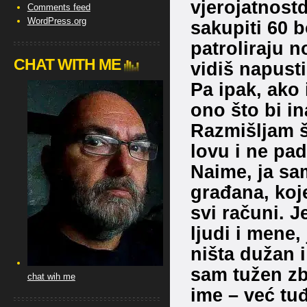
vjerojatnostd
Comments feed
WordPress.org
sakupiti 60 b
patroliraju n
CHAT WITH ME
vidiš napusti
Pa ipak, ako 
ono što bi i
Razmišljam š
lovu i ne pa
Naime, ja sa
građana, koj
svi računi. J
ljudi i mene,
ništa dužan i
sam tužen zb
chat wih me
ime – već t