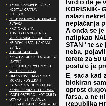
tvrdio da je 
TEORIJA ZAVJERE: KAD JE
KORISNIK- Gr
NESTALA OPATIJA
BITI SAM
nalazi nekret
NEOBJAŠNJIVA KOMUNIKACIJA
neplaćanja p
SVRAKA
PROTOKOL SNA
A onda se je 
KOMETA LEMMON H2 NA
natipkao NAL
MJESTU AURORE BOREALIS
NE DIRAJ NIŠTA I NAHRANI
STAN“ te se 
SVINJE
neba, pojavi
KONTROLA NOVCA
KAKO NAS JEBU ILI ŠTO JE TO
terete za 50 
MATRIX
postalo je p
I NEED HELP FROM PEOPLE
WHO LIVE IN USA
E, sada kad 
LINKOVI NA FILMOVE KOJE
MORATE POGLEDATI
blokiran sam 
ZATVOREN MI JE YOU TUBE
oprost dugov
KANAL “AGAINST THE GRAIN”
IGOR KOSTELAC – NOT GUILTY
farsa, a ne 
GOVNO I ISTINA UVIJEK
Republika Hr
ISPLIVAJU NA POVRŠINU – KAD