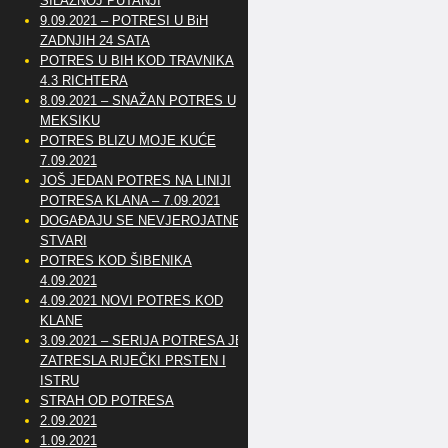
SILAZNOJ PUTANJI
9.09.2021 – POTRESI U BiH
ZADNJIH 24 SATA
POTRES U BIH KOD TRAVNIKA
4.3 RICHTERA
8.09.2021 – SNAŽAN POTRES U
MEKSIKU
POTRES BLIZU MOJE KUĆE
7.09.2021
JOŠ JEDAN POTRES NA LINIJI
POTRESA KLANA – 7.09.2021
DOGAĐAJU SE NEVJEROJATNE
STVARI
POTRES KOD ŠIBENIKA
4.09.2021
4.09.2021 NOVI POTRES KOD
KLANE
3.09.2021 – SERIJA POTRESA JE
ZATRESLA RIJEČKI PRSTEN I
ISTRU
STRAH OD POTRESA
2.09.2021
1.09.2021