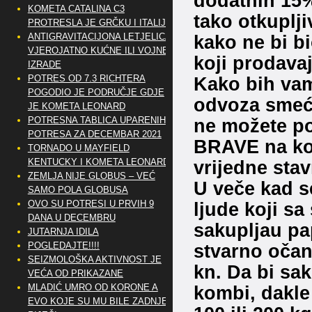
dodatnih 15%
KOMETA CATALINA C3
tako otkuplj
PROTRESLA JE GRČKU I ITALIJU
ANTIGRAVITACIJONA LETJELICA
kako ne bi bi
VJEROJATNO KUĆNE ILI VOJNE
koji prodavaj
IZRADE
POTRES OD 7.3 RICHTERA
Kako bih vam 
POGODIO JE PODRUČJE GDJE
odvoza smeća,
JE KOMETA LEONARD
POTRESNA TABLICA UPARENIH
ne možete poj
POTRESA ZA DECEMBAR 2021
BRAVE na kont
TORNADO U MAYFIELD
KENTUCKY I KOMETA LEONARD
vrijedne stav
ZEMLJA NIJE GLOBUS – VEĆ
U veče kad s
SAMO POLA GLOBUSA
OVO SU POTRESI U PRVIH 9
ljude koji s
DANA U DECEMBRU
sakupljau pap
JUTARNJA IDILA
POGLEDAJTE!!!!
stvarno očan
SEIZMOLOŠKA AKTIVNOST JE
kn. Da bi sak
VEĆA OD PRIKAZANE
MLADIĆ UMRO OD KORONE A
kombi, dakle
EVO KOJE SU MU BILE ZADNJE