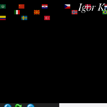
Igor Ko
العربية
简体中文
Hrvatski
Čeština‎
Dansk
Magyar
Italiano
Македонски јазик
Norsk bokmål
Español
Svenska
Türkçe