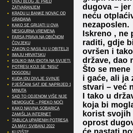
OVAJ BLOG JE PRED
dugova – jer
ZATVARANJEM
KRADU LI BANKE NOVAC OD
neću otplaćiv
GRAĐANA
nezaposlen.
KAKO SE GRIJATI U OVA
NESIGURNA VREMENA
Iskreno , ne 
FARSA PRAVA NA OBIČNOM
raditi, gdje 
ČOVJEKU
ZAKON O NASILJU U OBITELJI
ovršen i tako
IMAJU HRVATSKU
države, dao n
KOLIKO IMA IDIOTA NA SVIJETU?
POTRESI KOJI SE “NISU”
Što se mene 
DOGODILI
i gaće, ali j
KUDA IDU DIVLJE SVINJE
PJEŠČANI SAT IDE NAPRIJED 10
stvari – već 
MINUTA
I tako u drža
SAD TO ODJENOM VIŠE NIJE
NEMOGUĆE – PREKO NOĆI
koja bi mogla
KAKO NAIVNA SOBARICA
korist svojih
ZAMIŠLJA INTERNET
TABLICA UPARENIH POTRESA
oprost dugov
ZA MAY/ SVIBANJ 2022
će nastati n
KLIZIŠTE