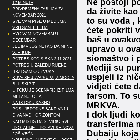
Ne postoji po
12 MINUTA
PRIVREMENA TABLICA ZA
da živite ka
NOVEMBAR 2021
to su voda ,
SVE VAM PIŠE U MEDIJMA –
VRH SANTE LEDA
ćete pokriti
EVO VAM NOVEMBAR I
baš u ovakvoj
DECEMBAR
JEL IMA JOŠ NETKO DA MI NE
upravo u ova
VJERUJE
siomaštvo i 
POTRES KOD SISKA 2.11.2021
POTRES U ZALEĐU RIJEKE
Mediji su pu
BRŽI SAM OD ZVUKA
uspjeli iz nič
KUVA SE JUVA/SUPA, A MOGLA
BI I ISKIPIT
vidjeti ćete
U TOKU JE SCENARIJ IZ FILMA
farsom. To su
MELANCHOLIA
NA ISTOKU KASNO
MRKVA.
POSLIJEPODNE SAKRIVAJU
I dok ljudi 
DIVA NAD HORIZONTOM
KAD MISLIŠ DA SI VIDIO SVE
transferima m
IDIOTARIJE – POJAVI SE NOVA,..
Dubaiju koja 
JOŠ VEĆA