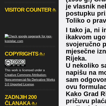
je vlasnik ne
VISITOR COUNTER
postupku pri
Toliko o pra
I tako ja, ni
ikakvom ugo
svojeručno p
mjesečne izno
COPYRIGHTS
Rijeka.
U nekoliko s
This work is licensed under a
napišu na moj
Creative Commons Attribution-
sam odgovor
Noncommercial-No Derivative Works
3.0 Unported License
.
ovu formulac
Kako Grad Rij
ZADNJIH 200
pričuvu plaća
ČLANAKA