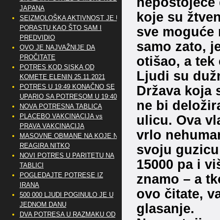
nepostojeće 
JAPANA
koje su žtven
SEIZMOLOŠKA AKTIVNOST JE U
PORASTU KAO ŠTO SAM I
sve moguće m
PREDVIDIO
samo zato, je
OVO JE NAJVAŽNIJE DA
PROČITATE
otišao, a tek
POTRES KOD SISKA OD
Ljudi su duž
KOMETE ELENIN 25.11.2021
POTRES U 19:49 KONAČNO SE
Država koja 
UPARIO SA POTRESOM U 19:40
ne bi deloži
NOVA POTRESNA TABLICA
PLACEBO VAKCINACIJA vs
ulicu. Ova vl
PRAVA VAKCINACIJA
vrlo nehumani
MASOVNE OBMANE NA KOJE NE
REAGIRA NITKO
svoju guzicu
NOVI POTRES U PARITETU NA
15000 pa i vi
TABLICI
POGLEDAJTE POTRESE IZ
znamo – a tk
IRANA
ovo čitate, 
500 000 LJUDI POGINULO JE U
JEDNOM DANU
glasanje.
DVA POTRESA U RAZMAKU OD