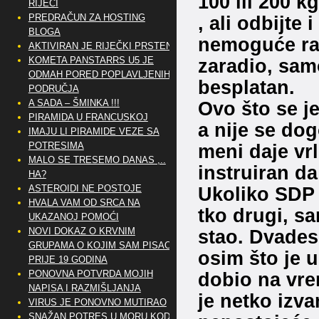
100 ili 200 k
RIJEČI
PREDRAČUN ZA HOSTING
, ali odbijte 
BLOGA
nemoguće rač
AKTIVIRAN JE RIJEČKI PRSTEN
KOMETA PANSTARRS U5 JE
zaradio, sam
ODMAH PORED POPLAVLJENIH
besplatan.
PODRUČJA
A SADA – ŠMINKA !!!
Ovo što se j
PIRAMIDA U FRANCUSKOJ
a nije se dog
IMAJU LI PIRAMIDE VEZE SA
POTRESIMA
meni daje vrl
MALO SE TRESEMO DANAS ,..
instruiran da
HA?
ASTEROIDI NE POSTOJE
Ukoliko SDP 
HVALA VAM OD SRCA NA
tko drugi, sa
UKAZANOJ POMOĆI
NOVI DOKAZ O KRVNIM
stao. Dvadese
GRUPAMA O KOJIM SAM PISAO
osim što je 
PRIJE 19 GODINA
PONOVNA POTVRDA MOJIH
dobio na vre
NAPISA I RAZMIŠLJANJA
je netko izva
VIRUS JE PONOVNO MUTIRAO
SNAŽAN POTRES U MORU KOD