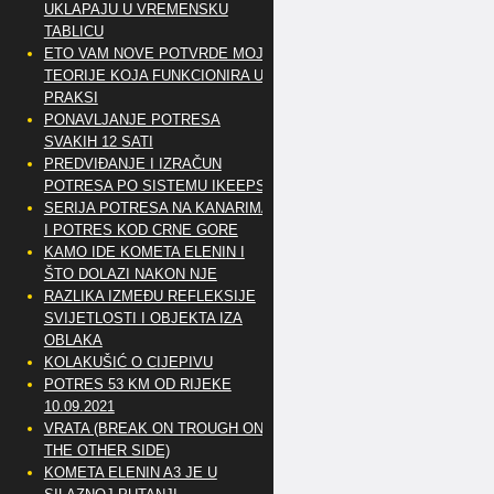
UKLAPAJU U VREMENSKU
TABLICU
ETO VAM NOVE POTVRDE MOJE
TEORIJE KOJA FUNKCIONIRA U
PRAKSI
PONAVLJANJE POTRESA
SVAKIH 12 SATI
PREDVIĐANJE I IZRAČUN
POTRESA PO SISTEMU IKEEPS
SERIJA POTRESA NA KANARIMA
I POTRES KOD CRNE GORE
KAMO IDE KOMETA ELENIN I
ŠTO DOLAZI NAKON NJE
RAZLIKA IZMEĐU REFLEKSIJE
SVIJETLOSTI I OBJEKTA IZA
OBLAKA
KOLAKUŠIĆ O CIJEPIVU
POTRES 53 KM OD RIJEKE
10.09.2021
VRATA (BREAK ON TROUGH ON
THE OTHER SIDE)
KOMETA ELENIN A3 JE U