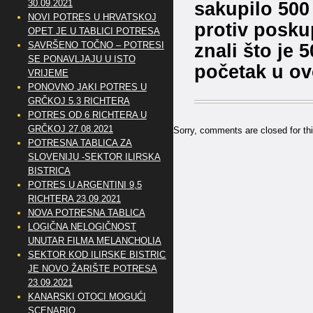
30.09.2021
sakupilo 500 
NOVI POTRES U HRVATSKOJ
protiv poskup
OPET JE U TABLICI POTRESA
SAVRŠENO TOČNO – POTRESI
znali što je 5
SE PONAVLJAJU U ISTO
početak u ov
VRIJEME
PONOVNO JAKI POTRES U
GRČKOJ 5.3 RICHTERA
POTRES OD 6 RICHTERA U
GRČKOJ 27.08.2021
Sorry, comments are closed for thi
POTRESNA TABLICA ZA
SLOVENIJU -SEKTOR ILIRSKA
BISTRICA
POTRES U ARGENTINI 9,5
RICHTERA 23.09.2021
NOVA POTRESNA TABLICA
LOGIČNA NELOGIČNOST
UNUTAR FILMA MELANCHOLIA
SEKTOR KOD ILIRSKE BISTRICE
JE NOVO ŽARIŠTE POTRESA
23.09.2021
KANARSKI OTOCI MOGUĆI
SCENARIO