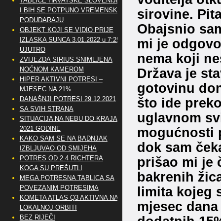
TABLICE HRVATSKE SLOVENIJE
I BIH SE POTPUNO VREMENSKI
sirovine. Pi
PODUDARAJU
Obajsnio sam
OBJEKT KOJI SE VIDIO PRIJE
IZLASKA SUNCA 3.01.2022 u 7:25
mi je odgovo
UJUTRO
nema koji ne
ZVIJEZDA SIRIUS SNIMLJENA
NOĆNOM KAMEROM
Država je sta
HIPER AKTIVNI POTRESI –
gotovinu don
MJESEC NA 21%
DANAŠNJI POTRESI 29.12.2021
što ide prek
SA SVIH STRANA
uglavnom svi 
SITUACIJA NA NEBU DO KRAJA
2021 GODINE
mogućnosti p
KAKO SAM SE NA BADNJAK
dok sam čeka
IZBLJUVAO OD SMIJEHA
POTRES OD 2.4 RICHTERA
prišao mi je 
KOGA SU PREŠUTLI
bakrenih žica
MEGA POTRESNA TABLICA SA
POVEZANIM POTRESIMA
limita kojeg 
KOMETA ATLAS Q3 AKTIVNA NA
mjesec dana 
LOKALNOJ ORBITI
BEZ RIJEČI