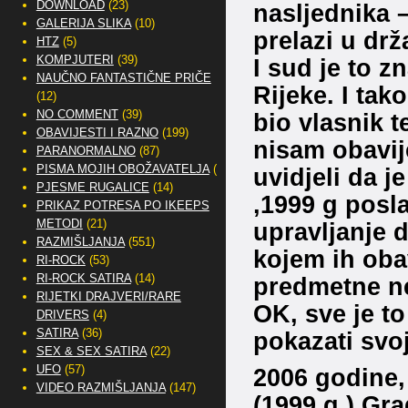
DOWNLOAD
(23)
nasljednika 
GALERIJA SLIKA
(10)
prelazi u drž
HTZ
(5)
KOMPJUTERI
(39)
I sud je to z
NAUČNO FANTASTIČNE PRIČE
Rijeke. I ta
(12)
NO COMMENT
(39)
bio vlasnik t
OBAVIJESTI I RAZNO
(199)
nisam obavij
PARANORMALNO
(87)
PISMA MOJIH OBOŽAVATELJA
(2)
uvidjeli da j
PJESME RUGALICE
(14)
,1999 g posla
PRIKAZ POTRESA PO IKEEPS
METODI
(21)
upravljanje
RAZMIŠLJANJA
(551)
kojem ih oba
RI-ROCK
(53)
RI-ROCK SATIRA
(14)
predmetne ne
RIJETKI DRAJVERI/RARE
OK, sve je to
DRIVERS
(4)
SATIRA
(36)
pokazati svoj
SEX & SEX SATIRA
(22)
UFO
(57)
2006 godine,
VIDEO RAZMIŠLJANJA
(147)
(1999 g.) Gra