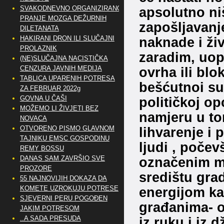
SVAKODNEVNO ORGANIZIRANO
apsolutno ni
PRANJE MOZGA DEŽURNIH
zapošljavanj
DILETANATA
HAKIRANI DRON ILI SLUČAJNI
naknade i ži
PROLAZNIK
zaradim, uop
(NE)SLUČAJNA NACISTIČKA
CENZURA JAVNIH MEDIJA
ovrha ili blo
TABLICA UPARENIH POTRESA
bešćutnoi su i
ZA FEBRUAR 2022g
GOVNA U ČAŠI
političkoj op
MOŽEMO LI ŽIVJETI BEZ
namjeru u to
NOVACA
OTVORENO PISMO GLAVNOM
lihvarenje i 
TAJNIKU EMSC GOSPODINU
ljudi , počev
REMY BOSSU
DANAS SAM ZAVRŠIO SVE
označenim m
PROZORE
središtu gra
55 NAJNOVIJIH DOKAZA DA
KOMETE UZROKUJU POTRESE
energijom ka
SJEVERNI PERU POGOĐEN
građanima- 
JAKIM POTRESOM
..A SADA PRESUDA
iz ruku i iz 