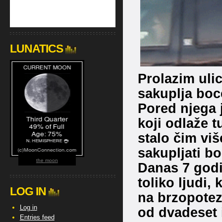
LUNATICS
Prolazim ulic
sakuplja boce
Pored njega j
koji odlaže t
stalo čim vi
sakupljati bo
the moon
Danas 7 godi
toliko ljudi, 
LOG IN
na brzopotezn
Log in
od dvadeset i
Entries feed