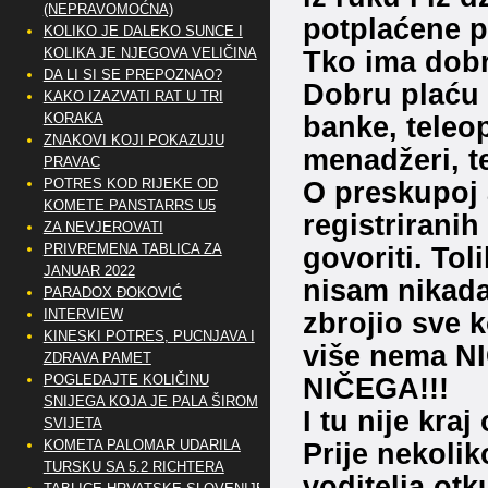
(NEPRAVOMOĆNA)
potplaćene po
KOLIKO JE DALEKO SUNCE I
KOLIKA JE NJEGOVA VELIČINA
Tko ima dob
DA LI SI SE PREPOZNAO?
Dobru plaću i
KAKO IZAZVATI RAT U TRI
KORAKA
banke, teleop
ZNAKOVI KOJI POKAZUJU
menadžeri, te
PRAVAC
POTRES KOD RIJEKE OD
O preskupoj a
KOMETE PANSTARRS U5
registriranih
ZA NEVJEROVATI
PRIVREMENA TABLICA ZA
govoriti. Tol
JANUAR 2022
nisam nikada
PARADOX ĐOKOVIĆ
INTERVIEW
zbrojio sve 
KINESKI POTRES, PUCNJAVA I
više nema N
ZDRAVA PAMET
POGLEDAJTE KOLIČINU
NIČEGA!!!
SNIJEGA KOJA JE PALA ŠIROM
I tu nije kraj
SVIJETA
KOMETA PALOMAR UDARILA
Prije nekoli
TURSKU SA 5.2 RICHTERA
voditelja ot