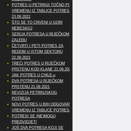
POTRES U PETRINJI TOČNO PO
VREMENU IZ TABLICE POTRESA
23.09.2021
ŠTO SE TO CRVENI U GORI
NEBESKOJ
SERIJA POTRESA U RIJEČKOM
ZALEĐU
ČETVRTI I PETI POTRES ZA
REDOM U ISTOM SEKTORU
22.09.2021
TREĆI POTRES U RIJEČKOM
PRSTENU KOD KLANE 21.09.2021
JAK POTRES U CHILE-u
DVA POTRESA U RIJEČKOM
PRSTENU 21.09.2021
REVIZIJA PETRINJSKOG
POTRESA
NOVI POTRES U BIH ODGOVARA
VREMENU IZ TABLICE POTRESA
POTRESI SE (NE)MOGU
PREDVIDJETI
JOŠ DVA POTRESA KOJI SE