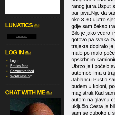
ranog jutra.Usput 
par piva.Nije da sam
oko 3.30 ujutro sje
LUNATICS
gdje sam čekao tra
Bilo je jako vedro i
the moon
gotovo pa svaka zv
trajekta dopiralo je
LOG IN
malo po malo počeo 
opskrbnim kamioni
Log in
Ubrzo je i počelo s
Entries feed
Comments feed
automobilima u traj
WordPress.org
Jablancu.Pustio sa
budem u koloni, po
CHAT WITH ME
magistrali.Kad sam
autom na glavnu ce
uključio.Cesta je b
sam se duboko u sic 