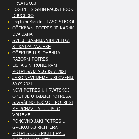
HRVATSKOJ
LOG IN – SIGN IN FACISTBOOK –
DRUGI DIO
Log In or Sign In – FASCISTBOOK
OČEKIVANI POTRES JE KASNIO
DVA DANA
SVE JE JASNIJA VIDI VELIKA
SLIKA IZA ZAVJESE
OČEKUJE LI SLOVENIJA
RAZORNI POTRES
LISTA SINHRONIZIRANIH
POTRESA IZ AUGUSTA 2021
JAKO NEVRIJEME U SLOVENIJI
30.09.2021
NOVI POTRES U HRVATSKOJ
OPET JE U TABLICI POTRESA
SAVRŠENO TOČNO – POTRESI
SE PONAVLJAJU U ISTO
VRIJEME
PONOVNO JAKI POTRES U
GRČKOJ 5.3 RICHTERA
POTRES OD 6 RICHTERA U