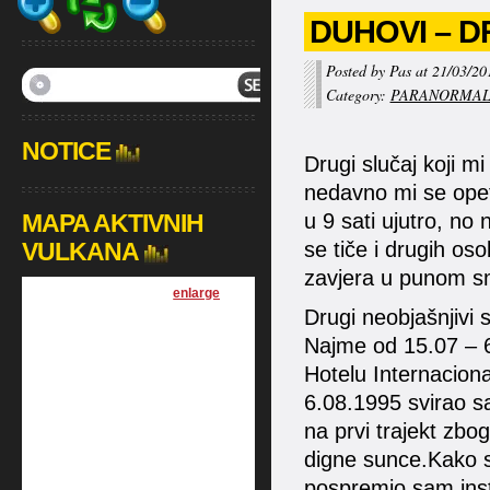
DUHOVI – D
Posted by Pas at 21/03/20
Category:
PARANORMA
NOTICE
Drugi slučaj koji mi
nedavno mi se ope
MAPA AKTIVNIH
u 9 sati ujutro, no
VULKANA
se tiče i drugih os
zavjera u punom smi
[
enlarge
]
Drugi neobjašnjivi 
Najme od 15.07 – 
Hotelu Internacional
6.08.1995 svirao s
na prvi trajekt zbo
digne sunce.Kako s
pospremio sam inst