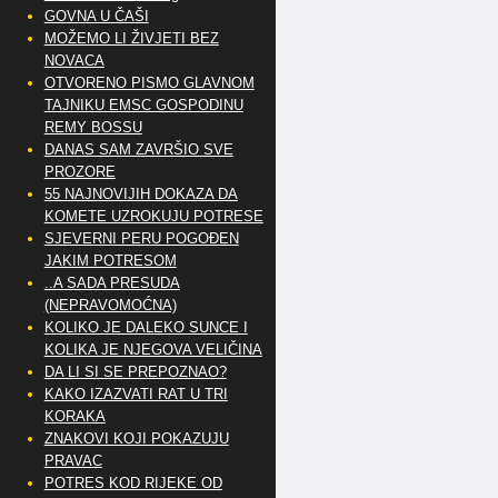
GOVNA U ČAŠI
MOŽEMO LI ŽIVJETI BEZ
NOVACA
OTVORENO PISMO GLAVNOM
TAJNIKU EMSC GOSPODINU
REMY BOSSU
DANAS SAM ZAVRŠIO SVE
PROZORE
55 NAJNOVIJIH DOKAZA DA
KOMETE UZROKUJU POTRESE
SJEVERNI PERU POGOĐEN
JAKIM POTRESOM
..A SADA PRESUDA
(NEPRAVOMOĆNA)
KOLIKO JE DALEKO SUNCE I
KOLIKA JE NJEGOVA VELIČINA
DA LI SI SE PREPOZNAO?
KAKO IZAZVATI RAT U TRI
KORAKA
ZNAKOVI KOJI POKAZUJU
PRAVAC
POTRES KOD RIJEKE OD