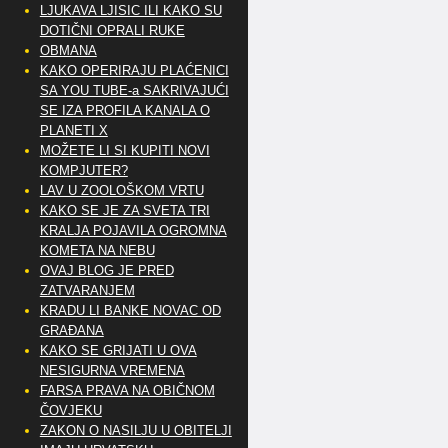
LJUKAVA LJISIC ILI KAKO SU
DOTIČNI OPRALI RUKE
OBMANA
KAKO OPERIRAJU PLAĆENICI
SA YOU TUBE-a SAKRIVAJUĆI
SE IZA PROFILA KANALA O
PLANETI X
MOŽETE LI SI KUPITI NOVI
KOMPJUTER?
LAV U ZOOLOŠKOM VRTU
KAKO SE JE ZA SVETA TRI
KRALJA POJAVILA OGROMNA
KOMETA NA NEBU
OVAJ BLOG JE PRED
ZATVARANJEM
KRADU LI BANKE NOVAC OD
GRAĐANA
KAKO SE GRIJATI U OVA
NESIGURNA VREMENA
FARSA PRAVA NA OBIČNOM
ČOVJEKU
ZAKON O NASILJU U OBITELJI