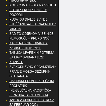
IMAJU HRVATSKU
KOLIKO IMA IDIOTA NA SVIJETU?
POTRESI KOJI SE “NISU”
DOGODILI
KUDA IDU DIVLJE SVINJE
PJEŠČANI SAT IDE NAPRIJED 10
MINUTA
SAD TO ODJENOM VIŠE NIJE
NEMOGUĆE – PREKO NOĆI
KAKO NAIVNA SOBARICA
ZAMIŠLJA INTERNET
TABLICA UPARENIH POTRESA
ZA MAY/ SVIBANJ 2022
KLIZIŠTE
SVAKODNEVNO ORGANIZIRANO
PRANJE MOZGA DEŽURNIH
DILETANATA
HAKIRANI DRON ILI SLUČAJNI
PROLAZNIK
(NE)SLUČAJNA NACISTIČKA
CENZURA JAVNIH MEDIJA
TABLICA UPARENIH POTRESA
ZA FEBRUAR 2022g