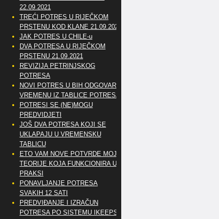
22.09.2021
TREĆI POTRES U RIJEČKOM
PRSTENU KOD KLANE 21.09.2021
JAK POTRES U CHILE-u
DVA POTRESA U RIJEČKOM
PRSTENU 21.09.2021
REVIZIJA PETRINJSKOG
POTRESA
NOVI POTRES U BIH ODGOVARA
VREMENU IZ TABLICE POTRESA
POTRESI SE (NE)MOGU
PREDVIDJETI
JOŠ DVA POTRESA KOJI SE
UKLAPAJU U VREMENSKU
TABLICU
ETO VAM NOVE POTVRDE MOJE
TEORIJE KOJA FUNKCIONIRA U
PRAKSI
PONAVLJANJE POTRESA
SVAKIH 12 SATI
PREDVIĐANJE I IZRAČUN
POTRESA PO SISTEMU IKEEPS