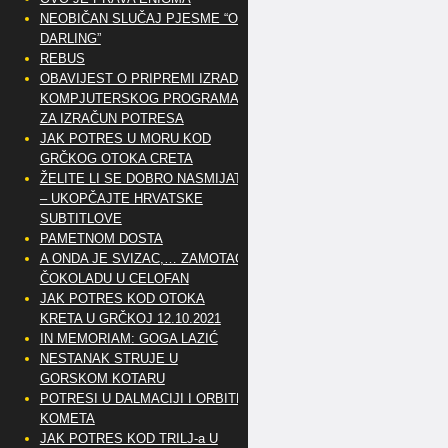
NEOBIČAN SLUČAJ PJESME “OH
DARLING”
REBUS
OBAVIJEST O PRIPREMI IZRADE
KOMPJUTERSKOG PROGRAMA
ZA IZRAČUN POTRESA
JAK POTRES U MORU KOD
GRČKOG OTOKA CRETA
ŽELITE LI SE DOBRO NASMIJATI
– UKOPČAJTE HRVATSKE
SUBTITLOVE
PAMETNOM DOSTA
A ONDA JE SVIZAC,… ZAMOTAO
ČOKOLADU U CELOFAN
JAK POTRES KOD OTOKA
KRETA U GRČKOJ 12.10.2021
IN MEMORIAM: GOGA LAZIĆ
NESTANAK STRUJE U
GORSKOM KOTARU
POTRESI U DALMACIJI I ORBITE
KOMETA
JAK POTRES KOD TRILJ-a U