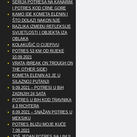
SERIJA POTRESA NA KANARIMA
I POTRES KOD CRNE GORE
KAMO IDE KOMETA ELENIN I
ŠTO DOLAZI NAKON NJE
RAZLIKA IZMEĐU REFLEKSIJE
SVIJETLOSTI I OBJEKTA IZA
OBLAKA
KOLAKUŠIĆ O CIJEPIVU
POTRES 53 KM OD RIJEKE
10.09.2021
VRATA (BREAK ON TROUGH ON
THE OTHER SIDE)
KOMETA ELENIN A3 JE U
SILAZNOJ PUTANJI
9.09.2021 – POTRESI U BiH
ZADNJIH 24 SATA
POTRES U BIH KOD TRAVNIKA
4.3 RICHTERA
8.09.2021 – SNAŽAN POTRES U
MEKSIKU
POTRES BLIZU MOJE KUĆE
7.09.2021
JOŠ JEDAN POTRES NA LINIJI