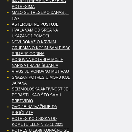
IMAJU LI PIRAMIDE VEZE SA
POTRESIMA
MALO SE TRESEMO DANAS ,..
HA?
ASTEROIDI NE POSTOJE
HVALA VAM OD SRCA NA
UKAZANOJ POMOĆI
NOVI DOKAZ O KRVNIM
GRUPAMA O KOJIM SAM PISAO
PRIJE 19 GODINA
PONOVNA POTVRDA MOJIH
NAPISA I RAZMIŠLJANJA
VIRUS JE PONOVNO MUTIRAO
SNAŽAN POTRES U MORU KOD
JAPANA
SEIZMOLOŠKA AKTIVNOST JE U
PORASTU KAO ŠTO SAM I
PREDVIDIO
OVO JE NAJVAŽNIJE DA
PROČITATE
POTRES KOD SISKA OD
KOMETE ELENIN 25.11.2021
POTRES U 19:49 KONAČNO SE