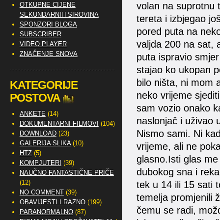
volan na suprotnu t
OTKUPNE CIJENE
SEKUNDARNIH SIROVINA
tereta i izbjegao jo
SPONZORI BLOGA
pored puta na nekoj
SUBSCRIBER
valjda 200 na sat, 
VIDEO PLAYER
ZNAČENJE SNOVA
puta ispravio smjer
stajao ko ukopan po
bilo ništa, ni mom
KATEGORIJE
neko vrijeme sjedit
POSTOVA
sam vozio onako ka
ANKETE
(14)
naslonjač i uživao 
DOKUMENTARNI FILMOVI
(104)
Nismo sami. Ni kad
DOWNLOAD
(23)
GALERIJA SLIKA
(10)
vrijeme, ali ne po
HTZ
(5)
glasno.Isti glas me
KOMPJUTERI
(39)
dubokog sna i rekao
NAUČNO FANTASTIČNE PRIČE
(12)
tek u 14 ili 15 sati 
NO COMMENT
(39)
temelja promjenili 
OBAVIJESTI I RAZNO
(199)
čemu se radi, možd
PARANORMALNO
(87)