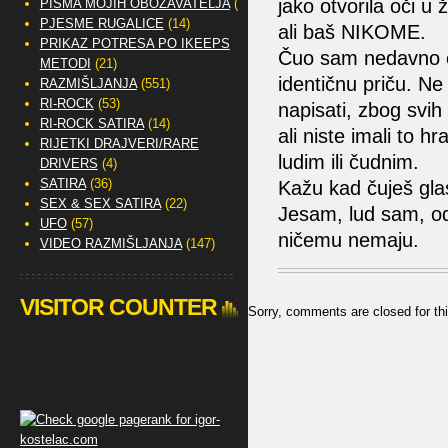
jako otvorila oči u
PISMA MOJIH OBOŽAVATELJA
(2)
PJESME RUGALICE
(14)
ali baš NIKOME.
PRIKAZ POTRESA PO IKEEPS
Čuo sam nedavno o
METODI
(21)
identičnu priču. Ne 
RAZMIŠLJANJA
(551)
RI-ROCK
(53)
napisati, zbog svih v
RI-ROCK SATIRA
(14)
ali niste imali to h
RIJETKI DRAJVERI/RARE
ludim ili čudnim.
DRIVERS
(4)
SATIRA
(36)
Kažu kad čuješ glas
SEX & SEX SATIRA
(22)
Jesam, lud sam, od 
UFO
(57)
ničemu nemaju.
VIDEO RAZMIŠLJANJA
(147)
VISITOR COUNTER
Sorry, comments are closed for thi