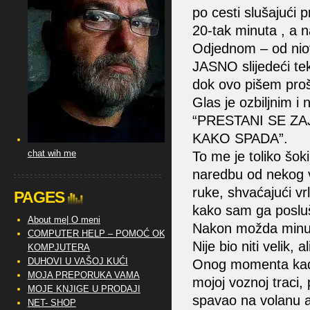
po cesti slušajući p
20-tak minuta , a n
Odjednom – od nio
JASNO slijedeći tek
dok ovo pišem prošli
Glas je ozbiljnim i
“PRESTANI SE ZA
KAKO SPADA”.
chat wih me
To me je toliko šoki
naredbu od nekog vi
ruke, shvaćajući vr
PAGES
kako sam ga poslu
About me| O meni
Nakon možda minute 
COMPUTER HELP – POMOĆ OKO
Nije bio niti velik, al
KOMPJUTERA
DUHOVI U VAŠOJ KUĆI
Onog momenta kad 
MOJA PREPORUKA VAMA
mojoj voznoj traci,
MOJE KNJIGE U PRODAJI
spavao na volanu 
NET- SHOP