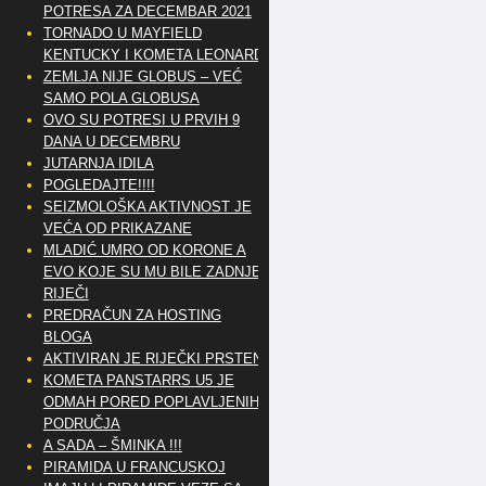
POTRESA ZA DECEMBAR 2021
TORNADO U MAYFIELD
KENTUCKY I KOMETA LEONARD
ZEMLJA NIJE GLOBUS – VEĆ
SAMO POLA GLOBUSA
OVO SU POTRESI U PRVIH 9
DANA U DECEMBRU
JUTARNJA IDILA
POGLEDAJTE!!!!
SEIZMOLOŠKA AKTIVNOST JE
VEĆA OD PRIKAZANE
MLADIĆ UMRO OD KORONE A
EVO KOJE SU MU BILE ZADNJE
RIJEČI
PREDRAČUN ZA HOSTING
BLOGA
AKTIVIRAN JE RIJEČKI PRSTEN
KOMETA PANSTARRS U5 JE
ODMAH PORED POPLAVLJENIH
PODRUČJA
A SADA – ŠMINKA !!!
PIRAMIDA U FRANCUSKOJ