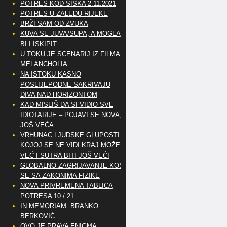
POTRES KOD SISKA 2.11.2021
POTRES U ZALEĐU RIJEKE
BRŽI SAM OD ZVUKA
KUVA SE JUVA/SUPA, A MOGLA
BI I ISKIPIT
U TOKU JE SCENARIJ IZ FILMA
MELANCHOLIA
NA ISTOKU KASNO
POSLIJEPODNE SAKRIVAJU
DIVA NAD HORIZONTOM
KAD MISLIŠ DA SI VIDIO SVE
IDIOTARIJE – POJAVI SE NOVA,..
JOŠ VEĆA
VRHUNAC LJUDSKE GLUPOSTI
KOJOJ SE NE VIDI KRAJ MOŽE
VEĆ I SUTRA BITI JOŠ VEĆI
GLOBALNO ZAGRIJAVANJE KOSI
SE SA ZAKONIMA FIZIKE
NOVA PRIVREMENA TABLICA
POTRESA 10 / 21
IN MEMORIAM: BRANKO
BERKOVIĆ
OVO JE PRAVA ENIGMA