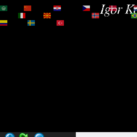
Igor Ko
العربية
简体中文
Hrvatski
Čeština‎
Dansk
Magyar
Italiano
Македонски јазик
Norsk bokmål
Español
Svenska
Türkçe