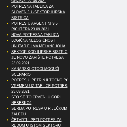
GRČKOJ 27.08.2021
POTRESNA TABLICA ZA
SLOVENIJU -SEKTOR ILIRSKA
BISTRICA
POTRES U ARGENTINI 9,5
RICHTERA 23.09.2021
NOVA POTRESNA TABLICA
LOGIČNA NELOGIČNOST
UNUTAR FILMA MELANCHOLIA
SEKTOR KOD ILIRSKE BISTRICE
JE NOVO ŽARIŠTE POTRESA
23.09.2021
KANARSKI OTOCI MOGUĆI
SCENARIO
POTRES U PETRINJI TOČNO PO
VREMENU IZ TABLICE POTRESA
23.09.2021
ŠTO SE TO CRVENI U GORI
NEBESKOJ
SERIJA POTRESA U RIJEČKOM
ZALEĐU
ČETVRTI I PETI POTRES ZA
REDOM U ISTOM SEKTORU