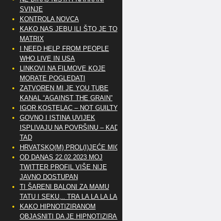
SVINJE
KONTROLA NOVCA
KAKO NAS JEBU ILI ŠTO JE TO
MATRIX
I NEED HELP FROM PEOPLE
WHO LIVE IN USA
LINKOVI NA FILMOVE KOJE
MORATE POGLEDATI
ZATVOREN MI JE YOU TUBE
KANAL “AGAINST THE GRAIN”
IGOR KOSTELAC – NOT GUILTY
GOVNO I ISTINA UVIJEK
ISPLIVAJU NA POVRŠINU – KAD
TAD
HRVATSKO(M) PROL(I)JEĆE MIG
OD DANAS 22.02.2023 MOJ
TWITTER PROFIL VIŠE NIJE
JAVNO DOSTUPAN
TI ŠARENI BALONI ZA MAMU
TATU I SEKU,.. TRA LA LA LA LA
KAKO HIPNOTIZIRANOM
OBJASNITI DA JE HIPNOTIZIRAN