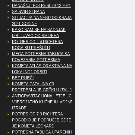
DANAŠNJI POTRESI 29.12.2021
SA SVIH STRANA
SITUACIJA NA NEBU DO KRAJA
2021 GODINE
KAKO SAM SE NA BADNJAK
IZBLJUVAO OD SMIJEHA
POTRES OD 2.4 RICHTERA
KOGA SU PREŠUTLI
MEGA POTRESNA TABLICA SA
POVEZANIM POTRESIMA
KOMETA ATLAS Q3 AKTIVNA NA
LOKALNOJ ORBITI
BEZ RIJEČI
KOMETA CATALINA C3
PROTRESLA JE GRČKU I ITALIJU
ANTIGRAVITACIJONA LETJELICA
VJEROJATNO KUĆNE ILI VOJNE
IZRADE
POTRES OD 7.3 RICHTERA
POGODIO JE PODRUČJE GDJE
JE KOMETA LEONARD
POTRESNA TABLICA UPARENIH