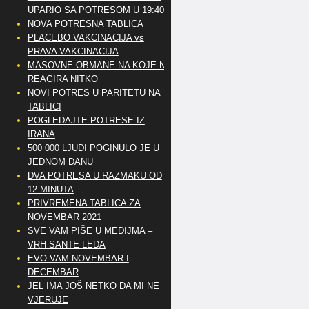
UPARIO SA POTRESOM U 19:40
NOVA POTRESNA TABLICA
PLACEBO VAKCINACIJA vs
PRAVA VAKCINACIJA
MASOVNE OBMANE NA KOJE NE
REAGIRA NITKO
NOVI POTRES U PARITETU NA
TABLICI
POGLEDAJTE POTRESE IZ
IRANA
500 000 LJUDI POGINULO JE U
JEDNOM DANU
DVA POTRESA U RAZMAKU OD
12 MINUTA
PRIVREMENA TABLICA ZA
NOVEMBAR 2021
SVE VAM PIŠE U MEDIJMA –
VRH SANTE LEDA
EVO VAM NOVEMBAR I
DECEMBAR
JEL IMA JOŠ NETKO DA MI NE
VJERUJE