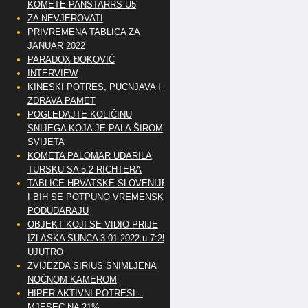
KOMETE PANSTARRS U5
ZA NEVJEROVATI
PRIVREMENA TABLICA ZA
JANUAR 2022
PARADOX ĐOKOVIĆ
INTERVIEW
KINESKI POTRES, PUCNJAVA I
ZDRAVA PAMET
POGLEDAJTE KOLIČINU
SNIJEGA KOJA JE PALA ŠIROM
SVIJETA
KOMETA PALOMAR UDARILA
TURSKU SA 5.2 RICHTERA
TABLICE HRVATSKE SLOVENIJE
I BIH SE POTPUNO VREMENSKI
PODUDARAJU
OBJEKT KOJI SE VIDIO PRIJE
IZLASKA SUNCA 3.01.2022 u 7:25
UJUTRO
ZVIJEZDA SIRIUS SNIMLJENA
NOĆNOM KAMEROM
HIPER AKTIVNI POTRESI –
MJESEC NA 21%