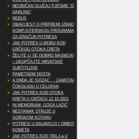
NEOBIČAN SLUČAJ PJESME “OH
DARLING”
REBUS
OBAVIJEST O PRIPREMI IZRADE
KOMPJUTERSKOG PROGRAMA
ZA IZRAČUN POTRESA
JAK POTRES U MORU KOD
GRČKOG OTOKA CRETA
ŽELITE LI SE DOBRO NASMIJATI
– UKOPČAJTE HRVATSKE
SUBTITLOVE
PAMETNOM DOSTA
A ONDA JE SVIZAC,… ZAMOTAO
ČOKOLADU U CELOFAN
JAK POTRES KOD OTOKA
KRETA U GRČKOJ 12.10.2021
IN MEMORIAM: GOGA LAZIĆ
NESTANAK STRUJE U
GORSKOM KOTARU
POTRESI U DALMACIJI I ORBITE
KOMETA
JAK POTRES KOD TRILJ-a U