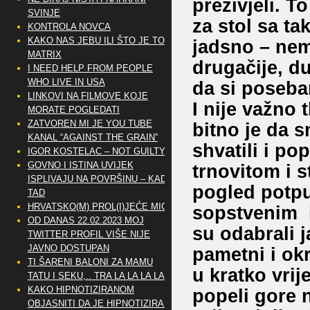
preživjeli. 
SVINJE
za stol sa t
KONTROLA NOVCA
KAKO NAS JEBU ILI ŠTO JE TO
jadsno – nem
MATRIX
drugačije, d
I NEED HELP FROM PEOPLE
WHO LIVE IN USA
da si poseban
LINKOVI NA FILMOVE KOJE
I nije važno t
MORATE POGLEDATI
ZATVOREN MI JE YOU TUBE
bitno je da s
KANAL “AGAINST THE GRAIN”
shvatili i p
IGOR KOSTELAC – NOT GUILTY
GOVNO I ISTINA UVIJEK
trnovitom i 
ISPLIVAJU NA POVRŠINU – KAD
pogled potpu
TAD
HRVATSKO(M) PROL(I)JEĆE MIG
sopstvenim i
OD DANAS 22.02.2023 MOJ
su odabrali j
TWITTER PROFIL VIŠE NIJE
JAVNO DOSTUPAN
pametni i okr
TI ŠARENI BALONI ZA MAMU
u kratko vri
TATU I SEKU,.. TRA LA LA LA LA
KAKO HIPNOTIZIRANOM
popeli gore n
OBJASNITI DA JE HIPNOTIZIRAN