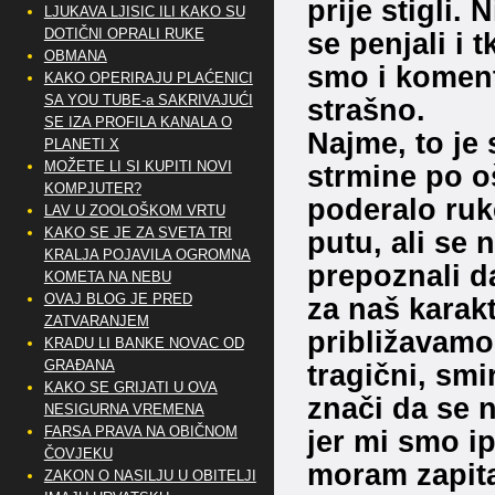
prije stigli.
LJUKAVA LJISIC ILI KAKO SU
DOTIČNI OPRALI RUKE
se penjali i 
OBMANA
smo i koment
KAKO OPERIRAJU PLAĆENICI
SA YOU TUBE-a SAKRIVAJUĆI
strašno.
SE IZA PROFILA KANALA O
Najme, to je 
PLANETI X
MOŽETE LI SI KUPITI NOVI
strmine po o
KOMPJUTER?
poderalo ruke
LAV U ZOOLOŠKOM VRTU
KAKO SE JE ZA SVETA TRI
putu, ali se 
KRALJA POJAVILA OGROMNA
prepoznali d
KOMETA NA NEBU
OVAJ BLOG JE PRED
za naš karak
ZATVARANJEM
približavamo 
KRADU LI BANKE NOVAC OD
GRAĐANA
tragični, smi
KAKO SE GRIJATI U OVA
znači da se 
NESIGURNA VREMENA
FARSA PRAVA NA OBIČNOM
jer mi smo ip
ČOVJEKU
moram zapitat
ZAKON O NASILJU U OBITELJI