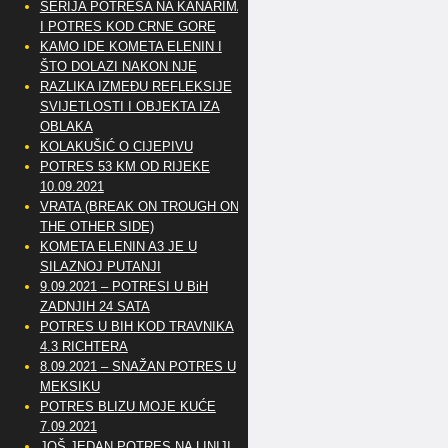
SERIJA POTRESA NA KANARIMA
I POTRES KOD CRNE GORE
KAMO IDE KOMETA ELENIN I
ŠTO DOLAZI NAKON NJE
RAZLIKA IZMEĐU REFLEKSIJE
SVIJETLOSTI I OBJEKTA IZA
OBLAKA
KOLAKUŠIĆ O CIJEPIVU
POTRES 53 KM OD RIJEKE
10.09.2021
VRATA (BREAK ON TROUGH ON
THE OTHER SIDE)
KOMETA ELENIN A3 JE U
SILAZNOJ PUTANJI
9.09.2021 – POTRESI U BiH
ZADNJIH 24 SATA
POTRES U BIH KOD TRAVNIKA
4.3 RICHTERA
8.09.2021 – SNAŽAN POTRES U
MEKSIKU
POTRES BLIZU MOJE KUĆE
7.09.2021
JOŠ JEDAN POTRES NA LINIJI