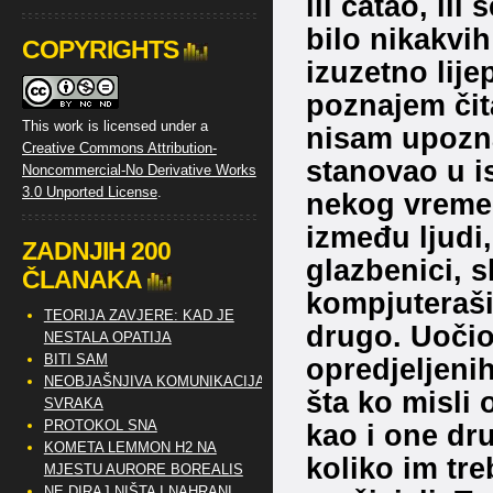
ili čatao, il
bilo nikakvi
COPYRIGHTS
izuzetno lije
poznajem čita
This work is licensed under a
nisam upozna
Creative Commons Attribution-
stanovao u 
Noncommercial-No Derivative Works
3.0 Unported License
.
nekog vremen
između ljudi,
ZADNJIH 200
glazbenici, sl
ČLANAKA
kompjuteraši,
TEORIJA ZAVJERE: KAD JE
drugo. Uočio 
NESTALA OPATIJA
BITI SAM
opredjeljenih
NEOBJAŠNJIVA KOMUNIKACIJA
šta ko misli 
SVRAKA
PROTOKOL SNA
kao i one dru
KOMETA LEMMON H2 NA
koliko im tre
MJESTU AURORE BOREALIS
NE DIRAJ NIŠTA I NAHRANI