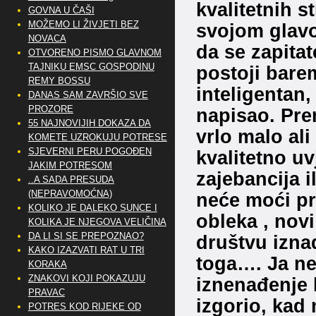
kvalitetnih s
GOVNA U ČAŠI
MOŽEMO LI ŽIVJETI BEZ
svojom glavo
NOVACA
da se zapitat
OTVORENO PISMO GLAVNOM
TAJNIKU EMSC GOSPODINU
postoji barem
REMY BOSSU
inteligentan,
DANAS SAM ZAVRŠIO SVE
PROZORE
napisao. Pre
55 NAJNOVIJIH DOKAZA DA
vrlo malo al
KOMETE UZROKUJU POTRESE
SJEVERNI PERU POGOĐEN
kvalitetno uv
JAKIM POTRESOM
zajebancija i
..A SADA PRESUDA
(NEPRAVOMOĆNA)
neće moći prob
KOLIKO JE DALEKO SUNCE I
obleka , novi
KOLIKA JE NJEGOVA VELIČINA
DA LI SI SE PREPOZNAO?
društvu iznad
KAKO IZAZVATI RAT U TRI
toga…. Ja ne
KORAKA
ZNAKOVI KOJI POKAZUJU
iznenađenje k
PRAVAC
izgorio, kad 
POTRES KOD RIJEKE OD