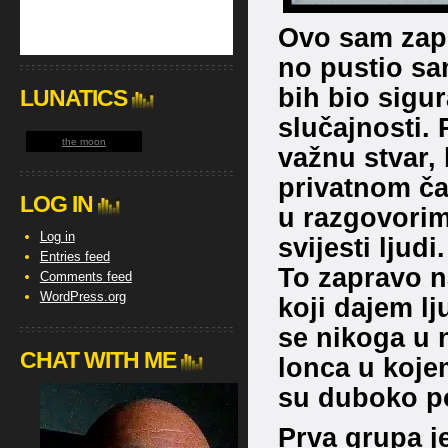
Ovo sam zap
no pustio sa
bih bio sigur
LUNATICS
slučajnosti.
the moon
važnu stvar,
privatnom ča
LOG IN
u razgovorim
Log in
svijesti ljudi.
Entries feed
To zapravo na
Comments feed
WordPress.org
koji dajem lj
se nikoga u n
CHAT WITH ME
lonca u kojem
su duboko pod
Prva grupa je