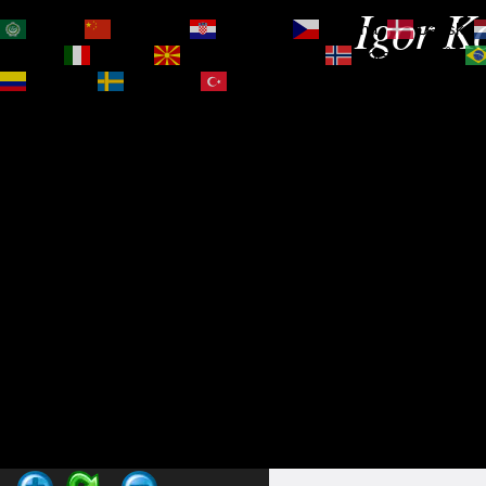
Igor Ko
العربية
简体中文
Hrvatski
Čeština‎
Dansk
Magyar
Italiano
Македонски јазик
Norsk bokmål
Español
Svenska
Türkçe