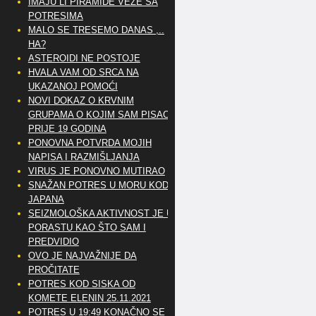
IMAJU LI PIRAMIDE VEZE SA
POTRESIMA
MALO SE TRESEMO DANAS ,..
HA?
ASTEROIDI NE POSTOJE
HVALA VAM OD SRCA NA
UKAZANOJ POMOĆI
NOVI DOKAZ O KRVNIM
GRUPAMA O KOJIM SAM PISAO
PRIJE 19 GODINA
PONOVNA POTVRDA MOJIH
NAPISA I RAZMIŠLJANJA
VIRUS JE PONOVNO MUTIRAO
SNAŽAN POTRES U MORU KOD
JAPANA
SEIZMOLOŠKA AKTIVNOST JE U
PORASTU KAO ŠTO SAM I
PREDVIDIO
OVO JE NAJVAŽNIJE DA
PROČITATE
POTRES KOD SISKA OD
KOMETE ELENIN 25.11.2021
POTRES U 19:49 KONAČNO SE