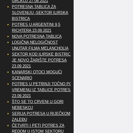
GRČKOJ 27.08.2021
POTRESNA TABLICA ZA
SLOVENIJU -SEKTOR ILIRSKA
BISTRICA
POTRES U ARGENTINI 9,5
RICHTERA 23.09.2021
NOVA POTRESNA TABLICA
LOGIČNA NELOGIČNOST
UNUTAR FILMA MELANCHOLIA
SEKTOR KOD ILIRSKE BISTRICE
JE NOVO ŽARIŠTE POTRESA
23.09.2021
KANARSKI OTOCI MOGUĆI
SCENARIO
POTRES U PETRINJI TOČNO PO
VREMENU IZ TABLICE POTRESA
23.09.2021
ŠTO SE TO CRVENI U GORI
NEBESKOJ
SERIJA POTRESA U RIJEČKOM
ZALEĐU
ČETVRTI I PETI POTRES ZA
REDOM U ISTOM SEKTORU