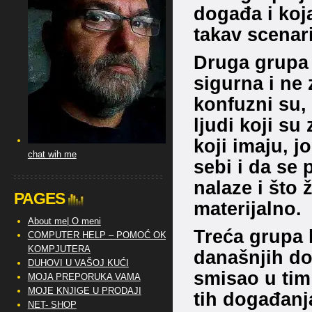
događa i koja
takav scenari
Druga grupa j
sigurna i ne 
konfuzni su, 
ljudi koji su
koji imaju, 
chat wih me
sebi i da se 
nalaze i što 
PAGES
materijalno.
About me| O meni
Treća grupa l
COMPUTER HELP – POMOĆ OKO
KOMPJUTERA
današnjih dog
DUHOVI U VAŠOJ KUĆI
smisao u tim
MOJA PREPORUKA VAMA
MOJE KNJIGE U PRODAJI
tih događanj
NET- SHOP