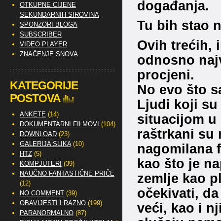
događanja.
OTKUPNE CIJENE
SEKUNDARNIH SIROVINA
Tu bih stao 
SPONZORI BLOGA
SUBSCRIBER
Ovih trećih,
VIDEO PLAYER
ZNAČENJE SNOVA
odnosno najv
procjeni.
KATEGORIJE
No evo što s
POSTOVA
Ljudi koji su
ANKETE
(14)
situacijom u
DOKUMENTARNI FILMOVI
(104)
raštrkani su 
DOWNLOAD
(23)
GALERIJA SLIKA
(10)
nagomilana f
HTZ
(5)
kao što je nap
KOMPJUTERI
(39)
NAUČNO FANTASTIČNE PRIČE
zemlje kao pl
(12)
očekivati, da 
NO COMMENT
(39)
OBAVIJESTI I RAZNO
(199)
veći, kao i 
PARANORMALNO
(87)