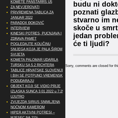
KOMETE PANSTARRS U5
budu ni dokto
ZA NEVJEROVATI
poznati glazb
PRIVREMENA TABLICA ZA
JANUAR 2022
stvarno im n
PARADOX ĐOKOVIĆ
skoče u smrt
INTERVIEW
KINESKI POTRES, PUCNJAVA I
jedan proble
ZDRAVA PAMET
će ti ljudi?
POGLEDAJTE KOLIČINU
SNIJEGA KOJA JE PALA ŠIROM
SVIJETA
KOMETA PALOMAR UDARILA
TURSKU SA 5.2 RICHTERA
Sorry, comments are closed for thi
TABLICE HRVATSKE SLOVENIJE
I BIH SE POTPUNO VREMENSKI
PODUDARAJU
OBJEKT KOJI SE VIDIO PRIJE
IZLASKA SUNCA 3.01.2022 u 7:25
UJUTRO
ZVIJEZDA SIRIUS SNIMLJENA
NOĆNOM KAMEROM
HIPER AKTIVNI POTRESI –
MJESEC NA 21%