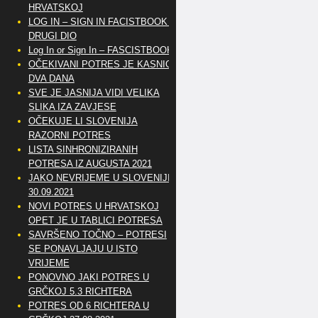
HRVATSKOJ
LOG IN – SIGN IN FACISTBOOK –
DRUGI DIO
Log In or Sign In – FASCISTBOOK
OČEKIVANI POTRES JE KASNIO
DVA DANA
SVE JE JASNIJA VIDI VELIKA
SLIKA IZA ZAVJESE
OČEKUJE LI SLOVENIJA
RAZORNI POTRES
LISTA SINHRONIZIRANIH
POTRESA IZ AUGUSTA 2021
JAKO NEVRIJEME U SLOVENIJI
30.09.2021
NOVI POTRES U HRVATSKOJ
OPET JE U TABLICI POTRESA
SAVRŠENO TOČNO – POTRESI
SE PONAVLJAJU U ISTO
VRIJEME
PONOVNO JAKI POTRES U
GRČKOJ 5.3 RICHTERA
POTRES OD 6 RICHTERA U