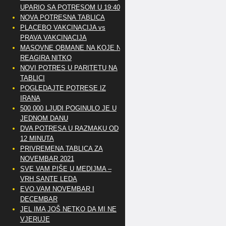
UPARIO SA POTRESOM U 19:40
NOVA POTRESNA TABLICA
PLACEBO VAKCINACIJA vs
PRAVA VAKCINACIJA
MASOVNE OBMANE NA KOJE NE
REAGIRA NITKO
NOVI POTRES U PARITETU NA
TABLICI
POGLEDAJTE POTRESE IZ
IRANA
500 000 LJUDI POGINULO JE U
JEDNOM DANU
DVA POTRESA U RAZMAKU OD
12 MINUTA
PRIVREMENA TABLICA ZA
NOVEMBAR 2021
SVE VAM PIŠE U MEDIJMA –
VRH SANTE LEDA
EVO VAM NOVEMBAR I
DECEMBAR
JEL IMA JOŠ NETKO DA MI NE
VJERUJE