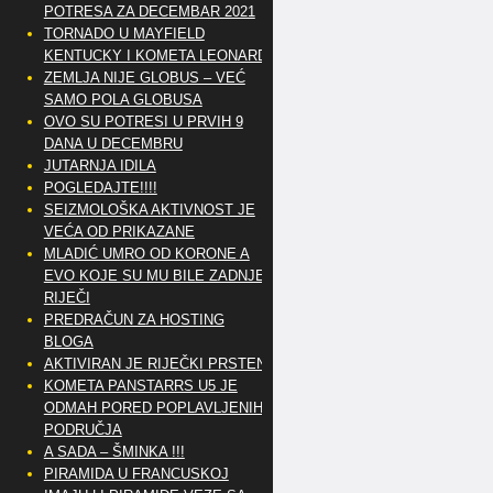
POTRESA ZA DECEMBAR 2021
TORNADO U MAYFIELD
KENTUCKY I KOMETA LEONARD
ZEMLJA NIJE GLOBUS – VEĆ
SAMO POLA GLOBUSA
OVO SU POTRESI U PRVIH 9
DANA U DECEMBRU
JUTARNJA IDILA
POGLEDAJTE!!!!
SEIZMOLOŠKA AKTIVNOST JE
VEĆA OD PRIKAZANE
MLADIĆ UMRO OD KORONE A
EVO KOJE SU MU BILE ZADNJE
RIJEČI
PREDRAČUN ZA HOSTING
BLOGA
AKTIVIRAN JE RIJEČKI PRSTEN
KOMETA PANSTARRS U5 JE
ODMAH PORED POPLAVLJENIH
PODRUČJA
A SADA – ŠMINKA !!!
PIRAMIDA U FRANCUSKOJ