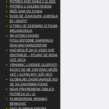
POTRES KOD SISKA 2.11.2021
POTRES U ZALEĐU RIJEKE
BRŽI SAM OD ZVUKA
KUVA SE JUVA/SUPA, A MOGLA
BI I ISKIPIT
U TOKU JE SCENARIJ IZ FILMA
MELANCHOLIA
NA ISTOKU KASNO
POSLIJEPODNE SAKRIVAJU
DIVA NAD HORIZONTOM
KAD MISLIŠ DA SI VIDIO SVE
IDIOTARIJE – POJAVI SE NOVA,..
JOŠ VEĆA
VRHUNAC LJUDSKE GLUPOSTI
KOJOJ SE NE VIDI KRAJ MOŽE
VEĆ I SUTRA BITI JOŠ VEĆI
GLOBALNO ZAGRIJAVANJE KOSI
SE SA ZAKONIMA FIZIKE
NOVA PRIVREMENA TABLICA
POTRESA 10 / 21
IN MEMORIAM: BRANKO
BERKOVIĆ
OVO JE PRAVA ENIGMA