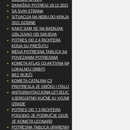
DANAŠNJI POTRESI 29.12.2021
SA SVIH STRANA
SITUACIJA NA NEBU DO KRAJA
2021 GODINE
KAKO SAM SE NA BADNJAK
IZBLJUVAO OD SMIJEHA
POTRES OD 2.4 RICHTERA
KOGA SU PREŠUTLI
MEGA POTRESNA TABLICA SA
POVEZANIM POTRESIMA
KOMETA ATLAS Q3 AKTIVNA NA
LOKALNOJ ORBITI
BEZ RIJEČI
KOMETA CATALINA C3
PROTRESLA JE GRČKU I ITALIJU
ANTIGRAVITACIJONA LETJELICA
VJEROJATNO KUĆNE ILI VOJNE
IZRADE
POTRES OD 7.3 RICHTERA
POGODIO JE PODRUČJE GDJE
JE KOMETA LEONARD
POTRESNA TABLICA UPARENIH