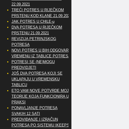
22.09.2021
TREĆI POTRES U RIJEČKOM
PRSTENU KOD KLANE 21.09.2021
JAK POTRES U CHILE-u
DVA POTRESA U RIJEČKOM
PRSTENU 21.09.2021
REVIZIJA PETRINJSKOG
POTRESA
NOVI POTRES U BIH ODGOVARA
VREMENU IZ TABLICE POTRESA
POTRESI SE (NE)MOGU
PREDVIDJETI
JOŠ DVA POTRESA KOJI SE
UKLAPAJU U VREMENSKU
TABLICU
ETO VAM NOVE POTVRDE MOJE
TEORIJE KOJA FUNKCIONIRA U
PRAKSI
PONAVLJANJE POTRESA
SVAKIH 12 SATI
PREDVIĐANJE I IZRAČUN
POTRESA PO SISTEMU IKEEPS