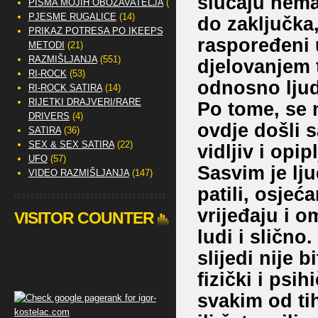
slučaju nema
PISMA MOJIH OBOŽAVATELJA
(2)
PJESME RUGALICE
(14)
do zaključka
PRIKAZ POTRESA PO IKEEPS
raspoređeni 
METODI
(21)
RAZMIŠLJANJA
(551)
djelovanjem t
RI-ROCK
(53)
odnosno ljud
RI-ROCK SATIRA
(14)
RIJETKI DRAJVERI/RARE
Po tome, se n
DRIVERS
(4)
ovdje došli s
SATIRA
(36)
SEX & SEX SATIRA
(22)
vidljiv i opipl
UFO
(57)
Sasvim je lju
VIDEO RAZMIŠLJANJA
(147)
patili, osjeć
vrijeđaju i 
VISITOR COUNTER
ludi i slično
slijedi nije 
fizički i psi
svakim od tih