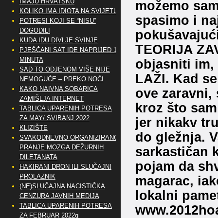
IMAJU HRVATSKU
možemo samo
KOLIKO IMA IDIOTA NA SVIJETU?
spasimo i na
POTRESI KOJI SE “NISU”
DOGODILI
pokušavajući 
KUDA IDU DIVLJE SVINJE
TEORIJA ZAVJ
PJEŠČANI SAT IDE NAPRIJED 10
MINUTA
objasniti im
SAD TO ODJENOM VIŠE NIJE
LAŽI. Kad se
NEMOGUĆE – PREKO NOĆI
KAKO NAIVNA SOBARICA
ove zaravni, 
ZAMIŠLJA INTERNET
kroz što sam
TABLICA UPARENIH POTRESA
ZA MAY/ SVIBANJ 2022
jer nikakv tr
KLIZIŠTE
do gležnja. Va
SVAKODNEVNO ORGANIZIRANO
PRANJE MOZGA DEŽURNIH
sarkastičan 
DILETANATA
pojam da shva
HAKIRANI DRON ILI SLUČAJNI
PROLAZNIK
magarac, iako
(NE)SLUČAJNA NACISTIČKA
lokalni pamet
CENZURA JAVNIH MEDIJA
TABLICA UPARENIH POTRESA
www.2012hoax
ZA FEBRUAR 2022g