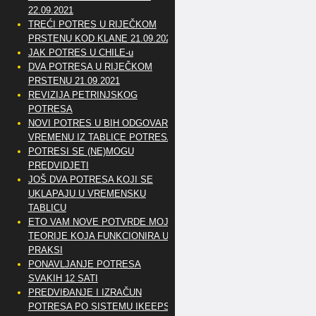
22.09.2021
TREĆI POTRES U RIJEČKOM
PRSTENU KOD KLANE 21.09.2021
JAK POTRES U CHILE-u
DVA POTRESA U RIJEČKOM
PRSTENU 21.09.2021
REVIZIJA PETRINJSKOG
POTRESA
NOVI POTRES U BIH ODGOVARA
VREMENU IZ TABLICE POTRESA
POTRESI SE (NE)MOGU
PREDVIDJETI
JOŠ DVA POTRESA KOJI SE
UKLAPAJU U VREMENSKU
TABLICU
ETO VAM NOVE POTVRDE MOJE
TEORIJE KOJA FUNKCIONIRA U
PRAKSI
PONAVLJANJE POTRESA
SVAKIH 12 SATI
PREDVIĐANJE I IZRAČUN
POTRESA PO SISTEMU IKEEPS