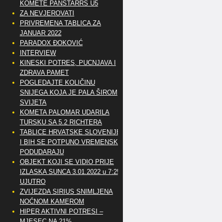
KOMETE PANSTARRS U5
ZA NEVJEROVATI
PRIVREMENA TABLICA ZA
JANUAR 2022
PARADOX ĐOKOVIĆ
INTERVIEW
KINESKI POTRES, PUCNJAVA I
ZDRAVA PAMET
POGLEDAJTE KOLIČINU
SNIJEGA KOJA JE PALA ŠIROM
SVIJETA
KOMETA PALOMAR UDARILA
TURSKU SA 5.2 RICHTERA
TABLICE HRVATSKE SLOVENIJE
I BIH SE POTPUNO VREMENSKI
PODUDARAJU
OBJEKT KOJI SE VIDIO PRIJE
IZLASKA SUNCA 3.01.2022 u 7:25
UJUTRO
ZVIJEZDA SIRIUS SNIMLJENA
NOĆNOM KAMEROM
HIPER AKTIVNI POTRESI –
MJESEC NA 21%