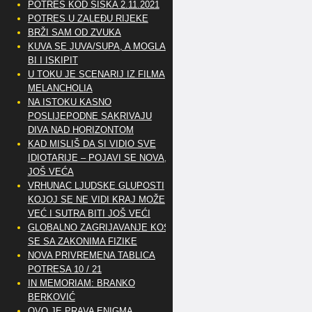
POTRES KOD SISKA 2.11.2021
POTRES U ZALEĐU RIJEKE
BRŽI SAM OD ZVUKA
KUVA SE JUVA/SUPA, A MOGLA
BI I ISKIPIT
U TOKU JE SCENARIJ IZ FILMA
MELANCHOLIA
NA ISTOKU KASNO
POSLIJEPODNE SAKRIVAJU
DIVA NAD HORIZONTOM
KAD MISLIŠ DA SI VIDIO SVE
IDIOTARIJE – POJAVI SE NOVA,..
JOŠ VEĆA
VRHUNAC LJUDSKE GLUPOSTI
KOJOJ SE NE VIDI KRAJ MOŽE
VEĆ I SUTRA BITI JOŠ VEĆI
GLOBALNO ZAGRIJAVANJE KOSI
SE SA ZAKONIMA FIZIKE
NOVA PRIVREMENA TABLICA
POTRESA 10 / 21
IN MEMORIAM: BRANKO
BERKOVIĆ
OVO JE PRAVA ENIGMA