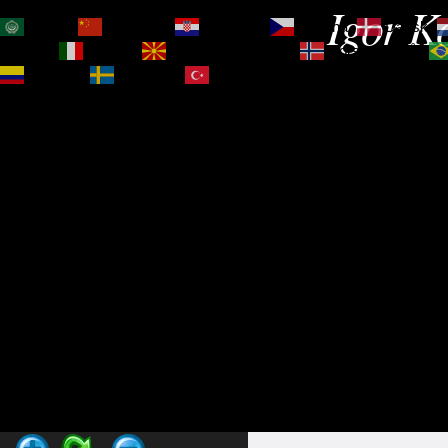
Igor Ko
العربية
简体中文
Hrvatski
Čeština‎
Dansk
Magyar
Italiano
Македонски јазик
Norsk bokmål
Español
Svenska
Türkçe