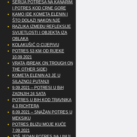
SERIJA POTRESA NA KANARIMA
I POTRES KOD CRNE GORE
KAMO IDE KOMETA ELENIN I
ŠTO DOLAZI NAKON NJE
RAZLIKA IZMEĐU REFLEKSIJE
SVIJETLOSTI I OBJEKTA IZA
OBLAKA
KOLAKUŠIĆ O CIJEPIVU
POTRES 53 KM OD RIJEKE
10.09.2021
VRATA (BREAK ON TROUGH ON
THE OTHER SIDE)
KOMETA ELENIN A3 JE U
SILAZNOJ PUTANJI
9.09.2021 – POTRESI U BiH
ZADNJIH 24 SATA
POTRES U BIH KOD TRAVNIKA
4.3 RICHTERA
8.09.2021 – SNAŽAN POTRES U
MEKSIKU
POTRES BLIZU MOJE KUĆE
7.09.2021
JOŠ JEDAN POTRES NA LINIJI