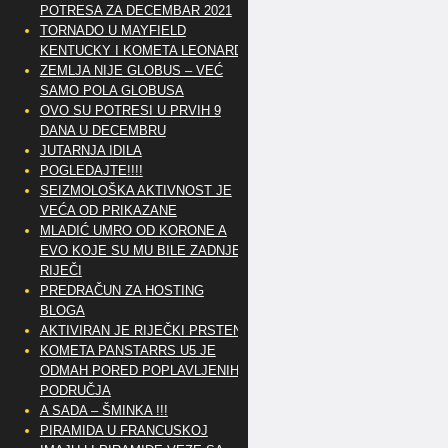
POTRESA ZA DECEMBAR 2021
TORNADO U MAYFIELD
KENTUCKY I KOMETA LEONARD
ZEMLJA NIJE GLOBUS – VEĆ
SAMO POLA GLOBUSA
OVO SU POTRESI U PRVIH 9
DANA U DECEMBRU
JUTARNJA IDILA
POGLEDAJTE!!!!
SEIZMOLOŠKA AKTIVNOST JE
VEĆA OD PRIKAZANE
MLADIĆ UMRO OD KORONE A
EVO KOJE SU MU BILE ZADNJE
RIJEČI
PREDRAČUN ZA HOSTING
BLOGA
AKTIVIRAN JE RIJEČKI PRSTEN
KOMETA PANSTARRS U5 JE
ODMAH PORED POPLAVLJENIH
PODRUČJA
A SADA – ŠMINKA !!!
PIRAMIDA U FRANCUSKOJ