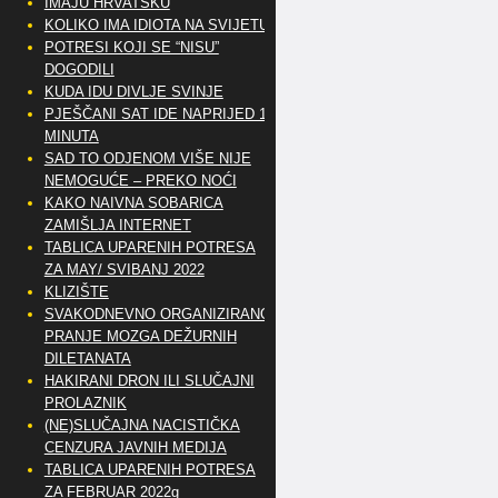
IMAJU HRVATSKU
KOLIKO IMA IDIOTA NA SVIJETU?
POTRESI KOJI SE “NISU”
DOGODILI
KUDA IDU DIVLJE SVINJE
PJEŠČANI SAT IDE NAPRIJED 10
MINUTA
SAD TO ODJENOM VIŠE NIJE
NEMOGUĆE – PREKO NOĆI
KAKO NAIVNA SOBARICA
ZAMIŠLJA INTERNET
TABLICA UPARENIH POTRESA
ZA MAY/ SVIBANJ 2022
KLIZIŠTE
SVAKODNEVNO ORGANIZIRANO
PRANJE MOZGA DEŽURNIH
DILETANATA
HAKIRANI DRON ILI SLUČAJNI
PROLAZNIK
(NE)SLUČAJNA NACISTIČKA
CENZURA JAVNIH MEDIJA
TABLICA UPARENIH POTRESA
ZA FEBRUAR 2022g