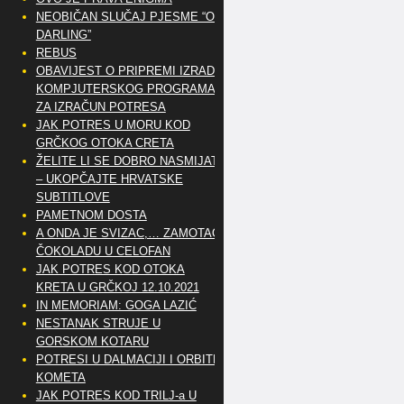
NEOBIČAN SLUČAJ PJESME “OH
DARLING”
REBUS
OBAVIJEST O PRIPREMI IZRADE
KOMPJUTERSKOG PROGRAMA
ZA IZRAČUN POTRESA
JAK POTRES U MORU KOD
GRČKOG OTOKA CRETA
ŽELITE LI SE DOBRO NASMIJATI
– UKOPČAJTE HRVATSKE
SUBTITLOVE
PAMETNOM DOSTA
A ONDA JE SVIZAC,… ZAMOTAO
ČOKOLADU U CELOFAN
JAK POTRES KOD OTOKA
KRETA U GRČKOJ 12.10.2021
IN MEMORIAM: GOGA LAZIĆ
NESTANAK STRUJE U
GORSKOM KOTARU
POTRESI U DALMACIJI I ORBITE
KOMETA
JAK POTRES KOD TRILJ-a U