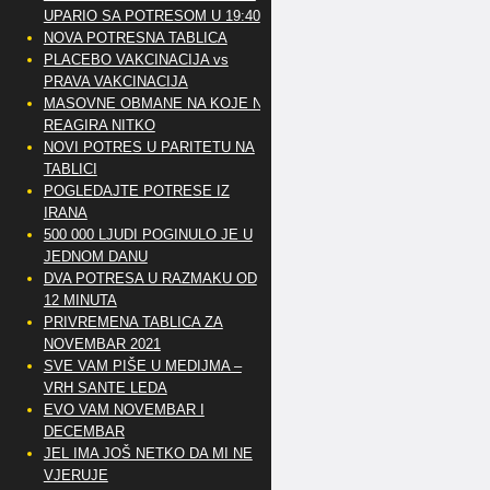
UPARIO SA POTRESOM U 19:40
NOVA POTRESNA TABLICA
PLACEBO VAKCINACIJA vs
PRAVA VAKCINACIJA
MASOVNE OBMANE NA KOJE NE
REAGIRA NITKO
NOVI POTRES U PARITETU NA
TABLICI
POGLEDAJTE POTRESE IZ
IRANA
500 000 LJUDI POGINULO JE U
JEDNOM DANU
DVA POTRESA U RAZMAKU OD
12 MINUTA
PRIVREMENA TABLICA ZA
NOVEMBAR 2021
SVE VAM PIŠE U MEDIJMA –
VRH SANTE LEDA
EVO VAM NOVEMBAR I
DECEMBAR
JEL IMA JOŠ NETKO DA MI NE
VJERUJE