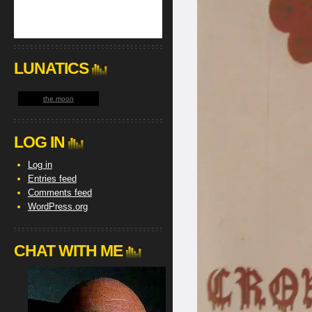
LUNATICS
the moon
LOG IN
Log in
Entries feed
Comments feed
WordPress.org
CHAT WITH ME