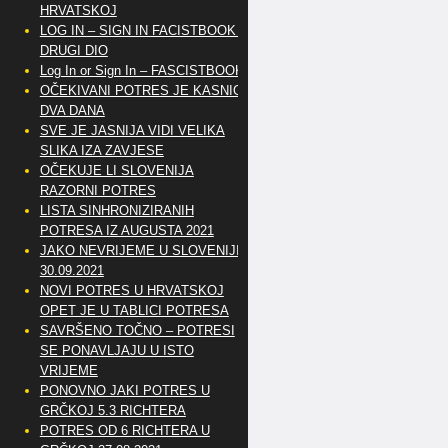
HRVATSKOJ
LOG IN – SIGN IN FACISTBOOK –
DRUGI DIO
Log In or Sign In – FASCISTBOOK
OČEKIVANI POTRES JE KASNIO
DVA DANA
SVE JE JASNIJA VIDI VELIKA
SLIKA IZA ZAVJESE
OČEKUJE LI SLOVENIJA
RAZORNI POTRES
LISTA SINHRONIZIRANIH
POTRESA IZ AUGUSTA 2021
JAKO NEVRIJEME U SLOVENIJI
30.09.2021
NOVI POTRES U HRVATSKOJ
OPET JE U TABLICI POTRESA
SAVRŠENO TOČNO – POTRESI
SE PONAVLJAJU U ISTO
VRIJEME
PONOVNO JAKI POTRES U
GRČKOJ 5.3 RICHTERA
POTRES OD 6 RICHTERA U