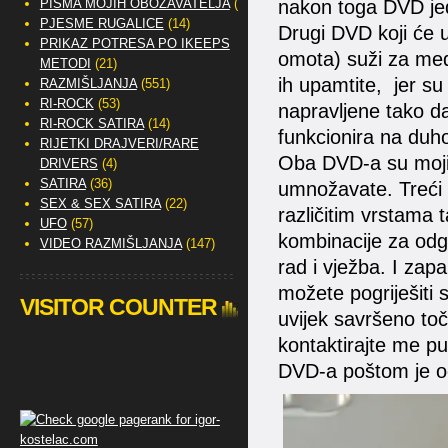
PISMA MOJIH OBOŽAVATELJA
(2)
nakon toga DVD je
PJESME RUGALICE
(14)
Drugi DVD koji će u
PRIKAZ POTRESA PO IKEEPS
omota) suži za medi
METODI
(21)
ih upamtite, jer 
RAZMIŠLJANJA
(551)
RI-ROCK
(53)
napravljene tako da
RI-ROCK SATIRA
(14)
funkcionira na duh
RIJETKI DRAJVERI/RARE
Oba DVD-a su moji 
DRIVERS
(4)
SATIRA
(36)
umnožavate. Treći D
SEX & SEX SATIRA
(22)
različitim vrstama
UFO
(57)
kombinacije za odgo
VIDEO RAZMIŠLJANJA
(147)
rad i vježba. I zap
možete pogriješiti s
VISITOR COUNTER
uvijek savršeno toč
kontaktirajte me p
DVD-a poštom je od