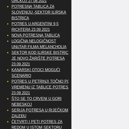
GRČKOJ 27.08.2021
POTRESNA TABLICA ZA
SLOVENIJU -SEKTOR ILIRSKA
BISTRICA
POTRES U ARGENTINI 9,5
RICHTERA 23.09.2021
NOVA POTRESNA TABLICA
LOGIČNA NELOGIČNOST
UNUTAR FILMA MELANCHOLIA
SEKTOR KOD ILIRSKE BISTRICE
JE NOVO ŽARIŠTE POTRESA
23.09.2021
KANARSKI OTOCI MOGUĆI
SCENARIO
POTRES U PETRINJI TOČNO PO
VREMENU IZ TABLICE POTRESA
23.09.2021
ŠTO SE TO CRVENI U GORI
NEBESKOJ
SERIJA POTRESA U RIJEČKOM
ZALEĐU
ČETVRTI I PETI POTRES ZA
REDOM U ISTOM SEKTORU