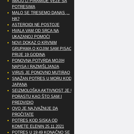
IMAJU LI PIRAMIDE VEZE SA
POTRESIMA
MALO SE TRESEMO DANAS ,..
HA?
ASTEROIDI NE POSTOJE
HVALA VAM OD SRCA NA
UKAZANOJ POMOĆI
NOVI DOKAZ O KRVNIM
GRUPAMA O KOJIM SAM PISAO
PRIJE 19 GODINA
PONOVNA POTVRDA MOJIH
NAPISA I RAZMIŠLJANJA
VIRUS JE PONOVNO MUTIRAO
SNAŽAN POTRES U MORU KOD
JAPANA
SEIZMOLOŠKA AKTIVNOST JE U
PORASTU KAO ŠTO SAM I
PREDVIDIO
OVO JE NAJVAŽNIJE DA
PROČITATE
POTRES KOD SISKA OD
KOMETE ELENIN 25.11.2021
POTRES U 19:49 KONAČNO SE