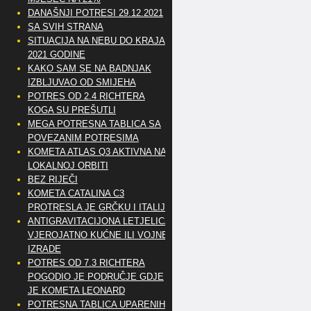
DANAŠNJI POTRESI 29.12.2021
SA SVIH STRANA
SITUACIJA NA NEBU DO KRAJA
2021 GODINE
KAKO SAM SE NA BADNJAK
IZBLJUVAO OD SMIJEHA
POTRES OD 2.4 RICHTERA
KOGA SU PREŠUTLI
MEGA POTRESNA TABLICA SA
POVEZANIM POTRESIMA
KOMETA ATLAS Q3 AKTIVNA NA
LOKALNOJ ORBITI
BEZ RIJEČI
KOMETA CATALINA C3
PROTRESLA JE GRČKU I ITALIJU
ANTIGRAVITACIJONA LETJELICA
VJEROJATNO KUĆNE ILI VOJNE
IZRADE
POTRES OD 7.3 RICHTERA
POGODIO JE PODRUČJE GDJE
JE KOMETA LEONARD
POTRESNA TABLICA UPARENIH