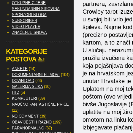
OTKUPNE CIJENE
partnera, zavrzlama
SEKUNDARNIH SIROVINA
Crowley tarot izuzet
SPONZORI BLOGA
u svojoj biti vrlo j
SUBSCRIBER
špileva. Najme kod 
VIDEO PLAYER
ZNAČENJE SNOVA
(precizno postavlj
kartom, a to znači n
U slučaju nerazumi
KATEGORIJE
pružila izvučena k
POSTOVA
koja pojašnjava dod
ANKETE
(14)
je na hrvatskom jez
DOKUMENTARNI FILMOVI
(104)
unutar Hrvatske je
DOWNLOAD
(23)
GALERIJA SLIKA
(10)
Uplatom na moj tek
HTZ
(5)
poštom (ovo vrijedi
KOMPJUTERI
(39)
bivše Jugoslavije (
NAUČNO FANTASTIČNE PRIČE
(12)
uplatite na moj ži
NO COMMENT
(39)
omotom na linku koj
OBAVIJESTI I RAZNO
(199)
izbjegavate plaćanj
PARANORMALNO
(87)