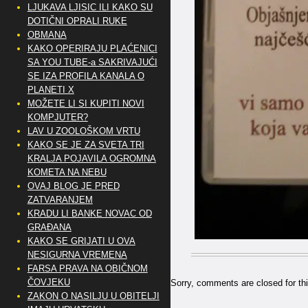
LJUKAVA LJISIC ILI KAKO SU
DOTIČNI OPRALI RUKE
OBMANA
KAKO OPERIRAJU PLAĆENICI
SA YOU TUBE-a SAKRIVAJUĆI
SE IZA PROFILA KANALA O
PLANETI X
MOŽETE LI SI KUPITI NOVI
KOMPJUTER?
LAV U ZOOLOŠKOM VRTU
KAKO SE JE ZA SVETA TRI
KRALJA POJAVILA OGROMNA
KOMETA NA NEBU
OVAJ BLOG JE PRED
ZATVARANJEM
KRADU LI BANKE NOVAC OD
GRAĐANA
KAKO SE GRIJATI U OVA
NESIGURNA VREMENA
FARSA PRAVA NA OBIČNOM
ČOVJEKU
Sorry, comments are closed for thi
ZAKON O NASILJU U OBITELJI