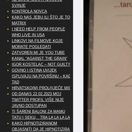
SVINJE
KONTROLA NOVCA
KAKO NAS JEBU ILI ŠTO JE TO
MATRIX
I NEED HELP FROM PEOPLE
WHO LIVE IN USA
LINKOVI NA FILMOVE KOJE
MORATE POGLEDATI
ZATVOREN MI JE YOU TUBE
KANAL “AGAINST THE GRAIN”
IGOR KOSTELAC – NOT GUILTY
GOVNO I ISTINA UVIJEK
ISPLIVAJU NA POVRŠINU – KAD
TAD
HRVATSKO(M) PROL(I)JEĆE MIG
OD DANAS 22.02.2023 MOJ
TWITTER PROFIL VIŠE NIJE
JAVNO DOSTUPAN
TI ŠARENI BALONI ZA MAMU
TATU I SEKU,.. TRA LA LA LA LA
KAKO HIPNOTIZIRANOM
OBJASNITI DA JE HIPNOTIZIRAN