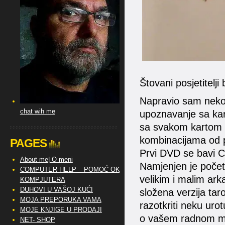
Štovani posjetitelji 
Napravio sam nekoli
chat wih me
upoznavanje sa kar
sa svakom kartom 
kombinacijama od p
PAGES
Prvi DVD se bavi 
About me| O meni
Namjenjen je počet
COMPUTER HELP – POMOĆ OKO
velikim i malim ark
KOMPJUTERA
DUHOVI U VAŠOJ KUĆI
složena verzija taro
MOJA PREPORUKA VAMA
razotkriti neku urotu
MOJE KNJIGE U PRODAJI
o vašem radnom mj
NET- SHOP