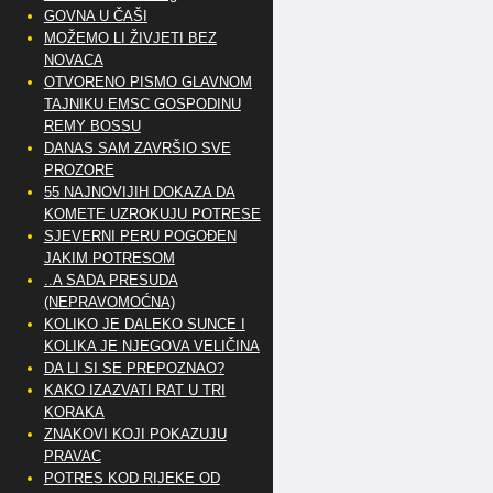
GOVNA U ČAŠI
MOŽEMO LI ŽIVJETI BEZ
NOVACA
OTVORENO PISMO GLAVNOM
TAJNIKU EMSC GOSPODINU
REMY BOSSU
DANAS SAM ZAVRŠIO SVE
PROZORE
55 NAJNOVIJIH DOKAZA DA
KOMETE UZROKUJU POTRESE
SJEVERNI PERU POGOĐEN
JAKIM POTRESOM
..A SADA PRESUDA
(NEPRAVOMOĆNA)
KOLIKO JE DALEKO SUNCE I
KOLIKA JE NJEGOVA VELIČINA
DA LI SI SE PREPOZNAO?
KAKO IZAZVATI RAT U TRI
KORAKA
ZNAKOVI KOJI POKAZUJU
PRAVAC
POTRES KOD RIJEKE OD