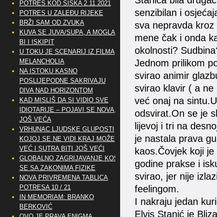
Stanića bila drugač
POTRES KOD SISKA 2.11.2021
senzibilan i osjeća
POTRES U ZALEĐU RIJEKE
BRŽI SAM OD ZVUKA
sva nepravda kroz k
KUVA SE JUVA/SUPA, A MOGLA
mene čak i onda kad
BI I ISKIPIT
okolnosti? Sudbin
U TOKU JE SCENARIJ IZ FILMA
MELANCHOLIA
Jednom prilikom pos
NA ISTOKU KASNO
svirao animir glazb
POSLIJEPODNE SAKRIVAJU
svirao klavir ( a ne
DIVA NAD HORIZONTOM
već onaj na sintu.
KAD MISLIŠ DA SI VIDIO SVE
IDIOTARIJE – POJAVI SE NOVA,..
odsvirat.On se je s
JOŠ VEĆA
lijevoj i tri na des
VRHUNAC LJUDSKE GLUPOSTI
je nastala prava guž
KOJOJ SE NE VIDI KRAJ MOŽE
VEĆ I SUTRA BITI JOŠ VEĆI
kaos.Čovjek koji je 
GLOBALNO ZAGRIJAVANJE KOSI
godine prakse i isk
SE SA ZAKONIMA FIZIKE
svirao, jer nije izl
NOVA PRIVREMENA TABLICA
POTRESA 10 / 21
feelingom.
IN MEMORIAM: BRANKO
I nakraju jedan kuri
BERKOVIĆ
Elvis Stanić je Bl
OVO JE PRAVA ENIGMA