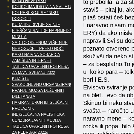
IMAJU HRVATSKU
to prebolila, a za 
KOLIKO IMA IDIOTA NA SVIJETU?
staviš – pitaj ju, 
POTRESI KOJI SE “NISU”
pitaš ostati ćeš be
DOGODILI
I naravno nisam m
KUDA IDU DIVLJE SVINJE
PJEŠČANI SAT IDE NAPRIJED 10
ERY) da ako misle 
MINUTA
napravili.Svi su d
SAD TO ODJENOM VIŠE NIJE
poznato otvoreno pi
NEMOGUĆE – PREKO NOĆI
KAKO NAIVNA SOBARICA
skuživši da neko st
ZAMIŠLJA INTERNET
– za besplatno.To j
TABLICA UPARENIH POTRESA
u kolko para – tol
ZA MAY/ SVIBANJ 2022
KLIZIŠTE
bori i E.S.
SVAKODNEVNO ORGANIZIRANO
Elvisovo sviranje po
PRANJE MOZGA DEŽURNIH
na blef…evo da ob
DILETANATA
Skinuo bi neku stva
HAKIRANI DRON ILI SLUČAJNI
PROLAZNIK
svašta – naročito u
(NE)SLUČAJNA NACISTIČKA
naravno mene – koj
CENZURA JAVNIH MEDIJA
rocka ili popa, bi
TABLICA UPARENIH POTRESA
ZA FEBRUAR 2022g