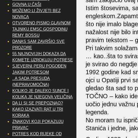
sam zaključio ovaj m
GOVNA U ČAŠI
Istim štosevima, s
MOŽEMO LI ŽIVJETI BEZ
engleskom.Zapamtio 
NOVACA
OTVORENO PISMO GLAVNOM
što nije imalo blag
TAJNIKU EMSC GOSPODINU
nažalost nije bilo 
REMY BOSSU
pravim tekstom – g
DANAS SAM ZAVRŠIO SVE
Pri takvim solažam
PROZORE
55 NAJNOVIJIH DOKAZA DA
… kao..šta to svir
KOMETE UZROKUJU POTRESE
je svirao do negdj
SJEVERNI PERU POGOĐEN
1992 godine kad smo
JAKIM POTRESOM
..A SADA PRESUDA
ojci u Opatiji prvi
(NEPRAVOMOĆNA)
gledao šta sad to p
KOLIKO JE DALEKO SUNCE I
TOČNO – kako ide. 
KOLIKA JE NJEGOVA VELIČINA
DA LI SI SE PREPOZNAO?
uočio jednu važnu p
KAKO IZAZVATI RAT U TRI
legenda.
KORAKA
No moram tu ispriča
ZNAKOVI KOJI POKAZUJU
Stanića i jedne, ja
PRAVAC
POTRES KOD RIJEKE OD