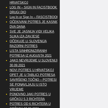
HRVATSKOJ
LOG IN – SIGN IN FACISTBOOK –
DRUGI DIO
Log In or Sign In – FASCISTBOOK
OČEKIVANI POTRES JE KASNIO
DVA DANA
SVE JE JASNIJA VIDI VELIKA
SLIKA IZA ZAVJESE
OČEKUJE LI SLOVENIJA
RAZORNI POTRES
LISTA SINHRONIZIRANIH
POTRESA IZ AUGUSTA 2021
JAKO NEVRIJEME U SLOVENIJI
30.09.2021
NOVI POTRES U HRVATSKOJ
OPET JE U TABLICI POTRESA
SAVRŠENO TOČNO – POTRESI
SE PONAVLJAJU U ISTO
VRIJEME
PONOVNO JAKI POTRES U
GRČKOJ 5.3 RICHTERA
POTRES OD 6 RICHTERA U