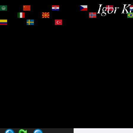
Igor Ko
العربية
简体中文
Hrvatski
Čeština‎
Dansk
Magyar
Italiano
Македонски јазик
Norsk bokmål
Español
Svenska
Türkçe