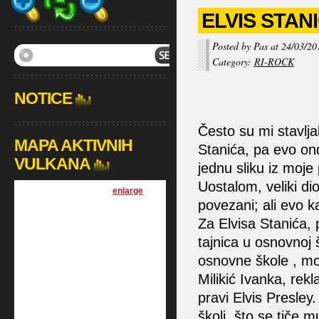
ELVIS STAN
Posted by Pas at 24/03/20
Category:
RI-ROCK
NOTICE
Često su mi stavlja
MAPA AKTIVNIH
Stanića, pa evo on
VULKANA
jednu sliku iz moje
Uostalom, veliki di
[
enlarge
]
povezani; ali evo k
Za Elvisa Stanića,
tajnica u osnovnoj 
osnovne škole , moj
Milikić Ivanka, rek
pravi Elvis Presle
školi, što se tiče 