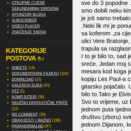
sve do 3 popodne .Š
OTKUPNE CIJENE
SEKUNDARNIH SIROVINA
smo dobili neku kint
SPONZORI BLOGA
je još samo trebalo
SUBSCRIBER
.Neki lik mi je pon
VIDEO PLAYER
ZNAČENJE SNOVA
sa koferom ,za cije
ulici Vere Bratonje
trapula sa razglasi
KATEGORIJE
I to je bilo to, sad
POSTOVA
sreće. Jedan moj su
ANKETE
(14)
mesara kod koga j
DOKUMENTARNI FILMOVI
(104)
kopiju Les Paul-a 
DOWNLOAD
(23)
GALERIJA SLIKA
(10)
gitarsko pojačalo. 
HTZ
(5)
bilo to.Tako je Elv
KOMPJUTERI
(39)
Svo to vrijeme, uz 
NAUČNO FANTASTIČNE PRIČE
jednom puta tjedno
(12)
NO COMMENT
(39)
društvu (zboru) sv
OBAVIJESTI I RAZNO
(199)
jednom Dijanom, ko
PARANORMALNO
(87)