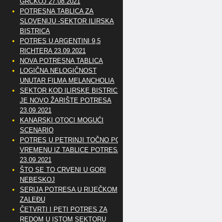
GRČKOJ 27.08.2021
POTRESNA TABLICA ZA
SLOVENIJU -SEKTOR ILIRSKA
BISTRICA
POTRES U ARGENTINI 9,5
RICHTERA 23.09.2021
NOVA POTRESNA TABLICA
LOGIČNA NELOGIČNOST
UNUTAR FILMA MELANCHOLIA
SEKTOR KOD ILIRSKE BISTRICE
JE NOVO ŽARIŠTE POTRESA
23.09.2021
KANARSKI OTOCI MOGUĆI
SCENARIO
POTRES U PETRINJI TOČNO PO
VREMENU IZ TABLICE POTRESA
23.09.2021
ŠTO SE TO CRVENI U GORI
NEBESKOJ
SERIJA POTRESA U RIJEČKOM
ZALEĐU
ČETVRTI I PETI POTRES ZA
REDOM U ISTOM SEKTORU