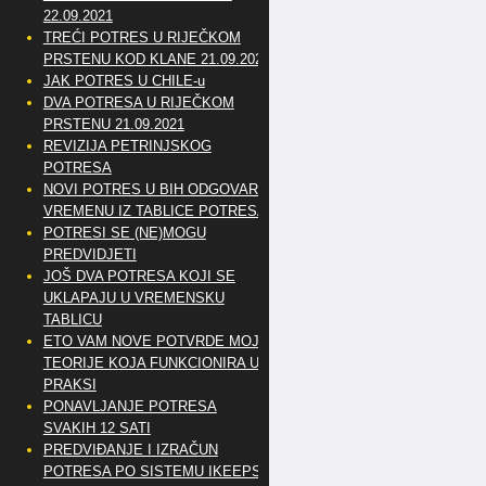
22.09.2021
TREĆI POTRES U RIJEČKOM
PRSTENU KOD KLANE 21.09.2021
JAK POTRES U CHILE-u
DVA POTRESA U RIJEČKOM
PRSTENU 21.09.2021
REVIZIJA PETRINJSKOG
POTRESA
NOVI POTRES U BIH ODGOVARA
VREMENU IZ TABLICE POTRESA
POTRESI SE (NE)MOGU
PREDVIDJETI
JOŠ DVA POTRESA KOJI SE
UKLAPAJU U VREMENSKU
TABLICU
ETO VAM NOVE POTVRDE MOJE
TEORIJE KOJA FUNKCIONIRA U
PRAKSI
PONAVLJANJE POTRESA
SVAKIH 12 SATI
PREDVIĐANJE I IZRAČUN
POTRESA PO SISTEMU IKEEPS