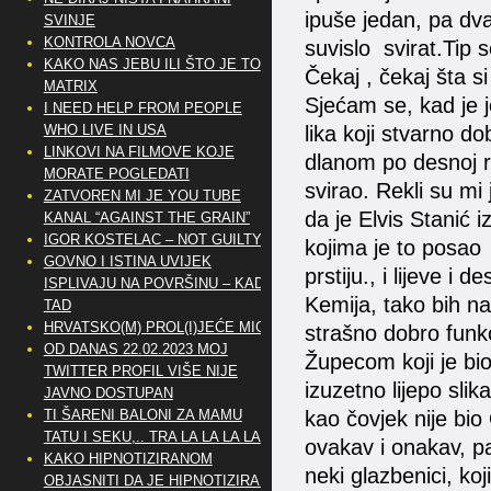
ipuše jedan, pa dva
SVINJE
KONTROLA NOVCA
suvislo svirat.Tip 
KAKO NAS JEBU ILI ŠTO JE TO
Čekaj , čekaj šta s
MATRIX
Sjećam se, kad je 
I NEED HELP FROM PEOPLE
WHO LIVE IN USA
lika koji stvarno dob
LINKOVI NA FILMOVE KOJE
dlanom po desnoj ruc
MORATE POGLEDATI
svirao. Rekli su mi
ZATVOREN MI JE YOU TUBE
da je Elvis Stanić i
KANAL “AGAINST THE GRAIN”
IGOR KOSTELAC – NOT GUILTY
kojima je to posao 
GOVNO I ISTINA UVIJEK
prstiju., i lijeve i d
ISPLIVAJU NA POVRŠINU – KAD
Kemija, tako bih n
TAD
HRVATSKO(M) PROL(I)JEĆE MIG
strašno dobro funk
OD DANAS 22.02.2023 MOJ
Župecom koji je bio 
TWITTER PROFIL VIŠE NIJE
izuzetno lijepo slik
JAVNO DOSTUPAN
TI ŠARENI BALONI ZA MAMU
kao čovjek nije bio
TATU I SEKU,.. TRA LA LA LA LA
ovakav i onakav, p
KAKO HIPNOTIZIRANOM
neki glazbenici, koj
OBJASNITI DA JE HIPNOTIZIRAN