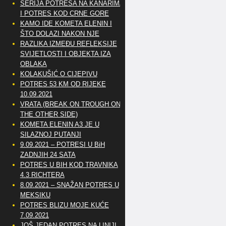
SERIJA POTRESA NA KANARIMA
I POTRES KOD CRNE GORE
KAMO IDE KOMETA ELENIN I
ŠTO DOLAZI NAKON NJE
RAZLIKA IZMEĐU REFLEKSIJE
SVIJETLOSTI I OBJEKTA IZA
OBLAKA
KOLAKUŠIĆ O CIJEPIVU
POTRES 53 KM OD RIJEKE
10.09.2021
VRATA (BREAK ON TROUGH ON
THE OTHER SIDE)
KOMETA ELENIN A3 JE U
SILAZNOJ PUTANJI
9.09.2021 – POTRESI U BiH
ZADNJIH 24 SATA
POTRES U BIH KOD TRAVNIKA
4.3 RICHTERA
8.09.2021 – SNAŽAN POTRES U
MEKSIKU
POTRES BLIZU MOJE KUĆE
7.09.2021
JOŠ JEDAN POTRES NA LINIJI