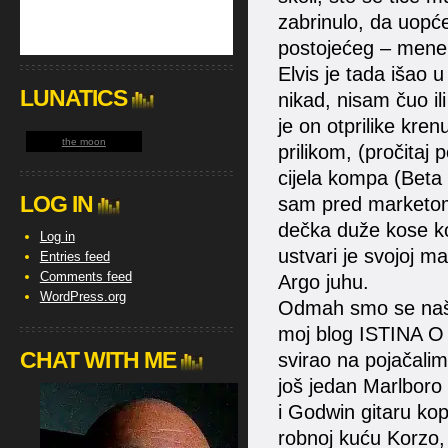
zabrinulo, da uopć
postojećeg – mene
Elvis je tada išao 
LUNATICS
nikad, nisam čuo il
je on otprilike kre
the moon
prilikom, (pročitaj 
cijela kompa (Beta 
LOG IN
sam pred marketom
dečka duže kose koj
Log in
ustvari je svojoj ma
Entries feed
Comments feed
Argo juhu.
WordPress.org
Odmah smo se našli
moj blog ISTINA O
CHAT WITH ME
svirao na pojačali
još jedan Marlbor
i Godwin gitaru kop
robnoj kuću Korzo, a