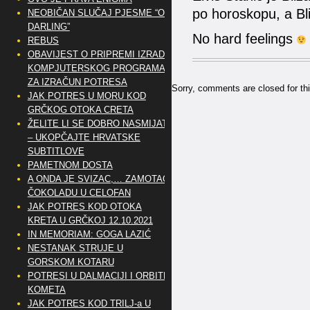
po horoskopu, a Bl
NEOBIČAN SLUČAJ PJESME “OH
DARLING”
No hard feelings
REBUS
OBAVIJEST O PRIPREMI IZRADE
KOMPJUTERSKOG PROGRAMA
ZA IZRAČUN POTRESA
Sorry, comments are closed for thi
JAK POTRES U MORU KOD
GRČKOG OTOKA CRETA
ŽELITE LI SE DOBRO NASMIJATI
– UKOPČAJTE HRVATSKE
SUBTITLOVE
PAMETNOM DOSTA
A ONDA JE SVIZAC,… ZAMOTAO
ČOKOLADU U CELOFAN
JAK POTRES KOD OTOKA
KRETA U GRČKOJ 12.10.2021
IN MEMORIAM: GOGA LAZIĆ
NESTANAK STRUJE U
GORSKOM KOTARU
POTRESI U DALMACIJI I ORBITE
KOMETA
JAK POTRES KOD TRILJ-a U