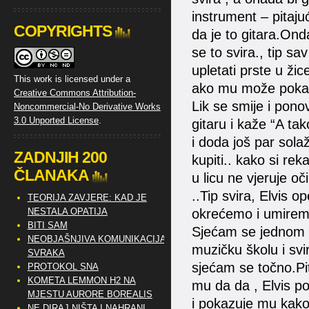
instrument – pitaju
COPYRIGHTS
da je to gitara.Ond
se to svira., tip s
upletati prste u žic
This work is licensed under a
ako mu može pokaz
Creative Commons Attribution-
Lik se smije i pono
Noncommercial-No Derivative Works
3.0 Unported License
.
gitaru i kaže “A ta
i doda još par sola
ZADNJIH 200
kupiti.. kako si re
ČLANAKA
u licu ne vjeruje o
..Tip svira, Elvis o
TEORIJA ZAVJERE: KAD JE
NESTALA OPATIJA
okrećemo i umirem
BITI SAM
Sjećam se jednom pr
NEOBJAŠNJIVA KOMUNIKACIJA
muzičku školu i svir
SVRAKA
sjećam se točno.Pit
PROTOKOL SNA
KOMETA LEMMON H2 NA
mu da da , Elvis po
MJESTU AURORE BOREALIS
i pokazuje mu kako
NE DIRAJ NIŠTA I NAHRANI