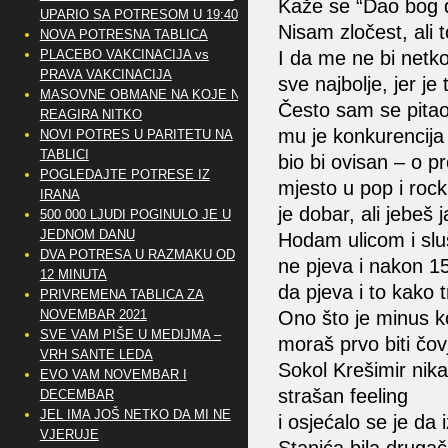
Kaže se “Dao bog 
UPARIO SA POTRESOM U 19:40
Nisam zločest, ali 
NOVA POTRESNA TABLICA
PLACEBO VAKCINACIJA vs
I da me ne bi netko
PRAVA VAKCINACIJA
sve najbolje, jer je 
MASOVNE OBMANE NA KOJE NE
Često sam se pitao
REAGIRA NITKO
mu je konkurencija
NOVI POTRES U PARITETU NA
TABLICI
bio bi ovisan – o p
POGLEDAJTE POTRESE IZ
mjesto u pop i rock
IRANA
je dobar, ali jebeš
500 000 LJUDI POGINULO JE U
JEDNOM DANU
Hodam ulicom i sluš
DVA POTRESA U RAZMAKU OD
ne pjeva i nakon 15
12 MINUTA
da pjeva i to kako 
PRIVREMENA TABLICA ZA
NOVEMBAR 2021
Ono što je minus k
SVE VAM PIŠE U MEDIJMA –
moraš prvo biti čo
VRH SANTE LEDA
Sokol Krešimir nikad
EVO VAM NOVEMBAR I
strašan feeling
DECEMBAR
JEL IMA JOŠ NETKO DA MI NE
i osjećalo se je da 
VJERUJE