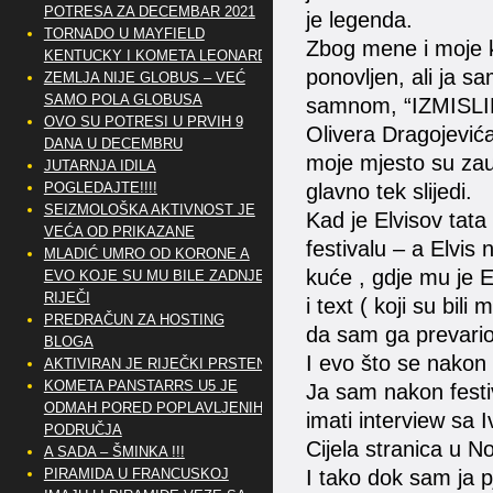
POTRESA ZA DECEMBAR 2021
je legenda.
TORNADO U MAYFIELD
Zbog mene i moje ko
KENTUCKY I KOMETA LEONARD
ponovljen, ali ja sa
ZEMLJA NIJE GLOBUS – VEĆ
SAMO POLA GLOBUSA
samnom, “IZMISLILI”
OVO SU POTRESI U PRVIH 9
Olivera Dragojević
DANA U DECEMBRU
moje mjesto su zau
JUTARNJA IDILA
POGLEDAJTE!!!!
glavno tek slijedi.
SEIZMOLOŠKA AKTIVNOST JE
Kad je Elvisov tat
VEĆA OD PRIKAZANE
festivalu – a Elvis
MLADIĆ UMRO OD KORONE A
kuće , gdje mu je E
EVO KOJE SU MU BILE ZADNJE
RIJEČI
i text ( koji su bil
PREDRAČUN ZA HOSTING
da sam ga prevario
BLOGA
I evo što se nakon 
AKTIVIRAN JE RIJEČKI PRSTEN
KOMETA PANSTARRS U5 JE
Ja sam nakon festi
ODMAH PORED POPLAVLJENIH
imati interview sa 
PODRUČJA
Cijela stranica u N
A SADA – ŠMINKA !!!
PIRAMIDA U FRANCUSKOJ
I tako dok sam ja p