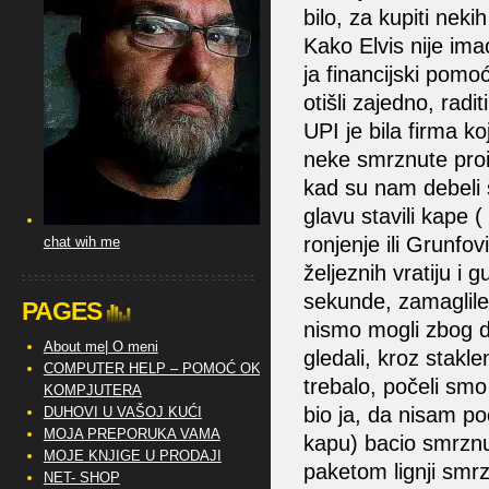
bilo, za kupiti neki
Kako Elvis nije ima
ja financijski pomo
otišli zajedno, rad
UPI je bila firma ko
neke smrznute proi
kad su nam debeli š
glavu stavili kape 
ronjenje ili Grunfov
chat wih me
željeznih vratiju i 
sekunde, zamaglile 
PAGES
nismo mogli zbog d
About me| O meni
gledali, kroz stakle
COMPUTER HELP – POMOĆ OKO
trebalo, počeli smo
KOMPJUTERA
bio ja, da nisam poč
DUHOVI U VAŠOJ KUĆI
MOJA PREPORUKA VAMA
kapu) bacio smrznut
MOJE KNJIGE U PRODAJI
paketom lignji smrz
NET- SHOP