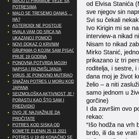
IMAJU LI PIRAMIDE VEZE SA
od Elvisa Stanića (
POTRESIMA
sve njegov sin napr
MALO SE TRESEMO DANAS ,..
Svi su čekali nekakav
HA?
ASTEROIDI NE POSTOJE
Ivo Kirigin mi se n
HVALA VAM OD SRCA NA
interview-a nikad nij
UKAZANOJ POMOĆI
Nisam to nikad zabor
NOVI DOKAZ O KRVNIM
GRUPAMA O KOJIM SAM PISAO
Mirko Stanić, jednom
PRIJE 19 GODINA
prikazano iz tri pe
PONOVNA POTVRDA MOJIH
roditelja, i sestre, 
NAPISA I RAZMIŠLJANJA
VIRUS JE PONOVNO MUTIRAO
dana moj je život 
SNAŽAN POTRES U MORU KOD
želio – a niti zasl
JAPANA
samo jednom u život
SEIZMOLOŠKA AKTIVNOST JE U
gorčine)
PORASTU KAO ŠTO SAM I
PREDVIDIO
I da završim ovo po
OVO JE NAJVAŽNIJE DA
rekao:
PROČITATE
“Išo hodža na vrh b
POTRES KOD SISKA OD
KOMETE ELENIN 25.11.2021
brdo, ili da se vrat
POTRES U 19:49 KONAČNO SE