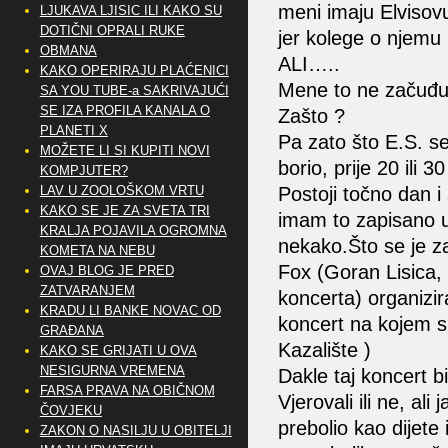
meni imaju Elvisovu 
LJUKAVA LJISIC ILI KAKO SU
DOTIČNI OPRALI RUKE
jer kolege o njemu 
OBMANA
ALI…..
KAKO OPERIRAJU PLAĆENICI
Mene to ne začuđuj
SA YOU TUBE-a SAKRIVAJUĆI
SE IZA PROFILA KANALA O
Zašto ?
PLANETI X
Pa zato što E.S. s
MOŽETE LI SI KUPITI NOVI
borio, prije 20 ili
KOMPJUTER?
LAV U ZOOLOŠKOM VRTU
Postoji točno dan i
KAKO SE JE ZA SVETA TRI
imam to zapisano u 
KRALJA POJAVILA OGROMNA
nekako.Što se je z
KOMETA NA NEBU
Fox (Goran Lisica, 
OVAJ BLOG JE PRED
ZATVARANJEM
koncerta) organizir
KRADU LI BANKE NOVAC OD
koncert na kojem su
GRAĐANA
Kazalište )
KAKO SE GRIJATI U OVA
NESIGURNA VREMENA
Dakle taj koncert b
FARSA PRAVA NA OBIČNOM
Vjerovali ili ne, a
ČOVJEKU
prebolio kao dijete
ZAKON O NASILJU U OBITELJI