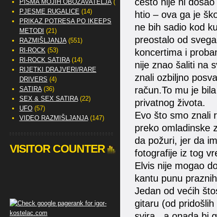
često nije ni došao
PISMA MOJIH OBOŽAVATELJA
(2)
PJESME RUGALICE
(14)
htio – ova ga je škop
PRIKAZ POTRESA PO IKEEPS
ne bih sadio kod ku
METODI
(21)
preostalo od svega t
RAZMIŠLJANJA
(551)
RI-ROCK
(53)
koncertima i proba
RI-ROCK SATIRA
(14)
nije znao šaliti na
RIJETKI DRAJVERI/RARE
znali ozbiljno posva
DRIVERS
(4)
račun.To mu je bila
SATIRA
(36)
SEX & SEX SATIRA
(22)
privatnog života.
UFO
(57)
Evo što smo znali ra
VIDEO RAZMIŠLJANJA
(147)
preko omladinske za
da požuri, jer da im
VISITOR COUNTER
fotografije iz tog v
Elvis nije mogao do
kantu punu praznih
Jedan od većih štose
gitaru (od pridošlih 
svira , a onada bi 