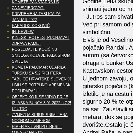
Godine 1983 skupio
KOMETE PANSTARRS U5
ZA NEVJEROVATI
snimati jednu od m
PRIVREMENA TABLICA ZA
” Jutros sam shvati
JANUAR 2022
Već pri samom odlas
PARADOX ĐOKOVIĆ
simbolično.
INTERVIEW
KINESKI POTRES, PUCNJAVA I
Elvis je od Veselino
ZDRAVA PAMET
pojačalo Randall. A
POGLEDAJTE KOLIČINU
autom (sa četvorkom
SNIJEGA KOJA JE PALA ŠIROM
SVIJETA
otraga u bunker.Us
KOMETA PALOMAR UDARILA
Kastavskom cestom
TURSKU SA 5.2 RICHTERA
U jednom zavoju, o
TABLICE HRVATSKE SLOVENIJE
I BIH SE POTPUNO VREMENSKI
gitarsko pojačalo (k
PODUDARAJU
izletilo je na cestu
OBJEKT KOJI SE VIDIO PRIJE
sigurno 20 % te otp
IZLASKA SUNCA 3.01.2022 u 7:25
na sat. Zaustavili 
UJUTRO
ZVIJEZDA SIRIUS SNIMLJENA
metara, dok se poja
NOĆNOM KAMEROM
dvorište.Ostalo je 
HIPER AKTIVNI POTRESI –
Andrej Baša je na
MJESEC NA 21%