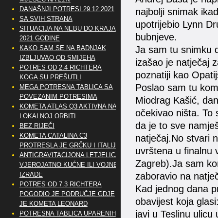
DANAŠNJI POTRESI 29.12.2021
najbolji snimak ika
SA SVIH STRANA
upotrijebio Lynn D
SITUACIJA NA NEBU DO KRAJA
bubnjeve.
2021 GODINE
KAKO SAM SE NA BADNJAK
Ja sam tu snimku d
IZBLJUVAO OD SMIJEHA
izašao je natječaj
POTRES OD 2.4 RICHTERA
poznatiji kao Opati
KOGA SU PREŠUTLI
Poslao sam tu kompo
MEGA POTRESNA TABLICA SA
POVEZANIM POTRESIMA
Miodrag Kašić, dan
KOMETA ATLAS Q3 AKTIVNA NA
očekivao ništa. To 
LOKALNOJ ORBITI
da je to sve namj
BEZ RIJEČI
KOMETA CATALINA C3
natječaj.No stvari 
PROTRESLA JE GRČKU I ITALIJU
uvrštena u finalnu 
ANTIGRAVITACIJONA LETJELICA
Zagreb).Ja sam kom
VJEROJATNO KUĆNE ILI VOJNE
IZRADE
zaboravio na natječ
POTRES OD 7.3 RICHTERA
Kad jednog dana pr
POGODIO JE PODRUČJE GDJE
obavijest koja gla
JE KOMETA LEONARD
javi u Teslinu ulic
POTRESNA TABLICA UPARENIH