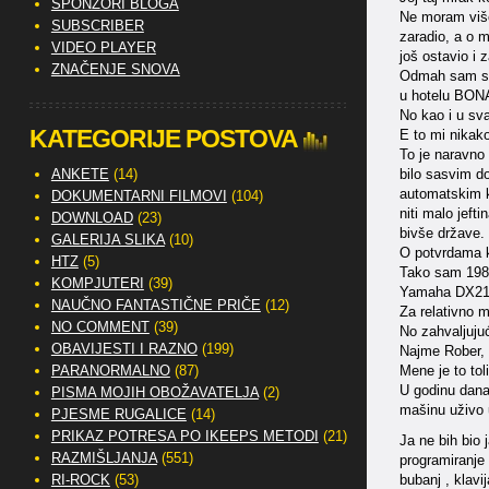
SPONZORI BLOGA
Ne moram više
SUBSCRIBER
zaradio, a o m
VIDEO PLAYER
još ostavio i z
ZNAČENJE SNOVA
Odmah sam si 
u hotelu BONAV
No kao i u sva
KATEGORIJE POSTOVA
E to mi nikako
To je naravno 
ANKETE
(14)
bilo sasvim do
automatskim kl
DOKUMENTARNI FILMOVI
(104)
niti malo jeft
DOWNLOAD
(23)
bivše države.
GALERIJA SLIKA
(10)
O potvrdama ko
HTZ
(5)
Tako sam 1987
KOMPJUTERI
(39)
Yamaha DX21
NAUČNO FANTASTIČNE PRIČE
(12)
Za relativno 
NO COMMENT
(39)
No zahvaljuju
OBAVIJESTI I RAZNO
(199)
Najme Rober, k
PARANORMALNO
(87)
Mene je to tol
U godinu dana,
PISMA MOJIH OBOŽAVATELJA
(2)
mašinu uživo u
PJESME RUGALICE
(14)
PRIKAZ POTRESA PO IKEEPS METODI
(21)
Ja ne bih bio 
RAZMIŠLJANJA
(551)
programiranje
RI-ROCK
(53)
bubanj , klavi