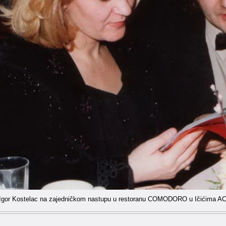
i Igor Kostelac na zajedničkom nastupu u restoranu COMODORO u Ičićima AC