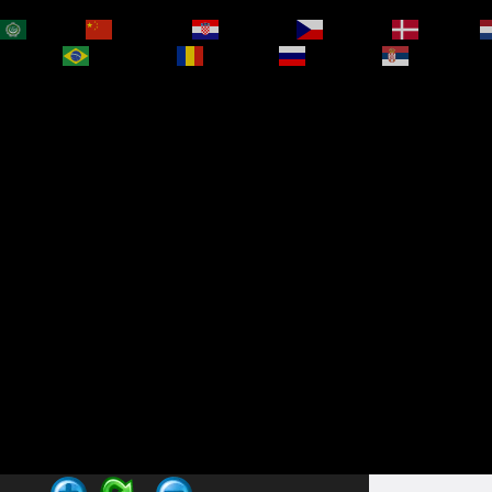
العربية
简体中文
Hrvatski
Čeština‎
Dansk
bokmål
Português
Română
Русский
Српски је