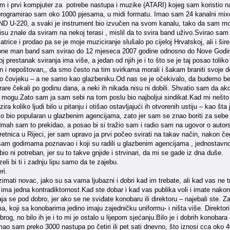
m i prvi kompjuter za potrebe nastupa i muzike (ATARI) kojeg sam koristio n
programirao sam oko 1000 pjesama, u midi formatu. Imao sam 24 kanalni m
D U-220, a svaki je instrument bio izvučen na svom kanalu, tako da sam moga
isu znale da sviram na nekoj terasi , mislil da to svira band uživo.Svirao sam
ice i prodao pa se je moje muziciranje slušalo po cijeloj Hrvatskoj, ali i šire
ne man band sam svirao do 12 mjeseca 2007 godine odnosno do Nove Godine
 prestanak sviranja ima više, a jedan od njih je i to što se je taj posao toliko
n i nepoštovan,, da smo često na tim svirkama morali i šakam braniti svoje do
ao čovjeku – a ne samo kao glazbeniku.Od nas se je očekivalo, da budemo bezp
rare čekali po godinu dana, a neki ih nikada nisu ni dobili. Shvatio sam da ak
mogu.Zato sam ja sam sebi na tom poslu bio najboljui sindikat.Kad mi nešto n
ira koliko ljudi bilo u pitanju i otišao ostavljajući ih otvorenih ustiju – kao šta
o bio popularan u glazbenim agencijama, zato jer sam se znao boriti za sebe
mah sam to prekidao, a posao bi si tražio sam i radio sam na ugovor o autors
kretnica u Rijeci, jer sam upravo ja prvi počeo svirati na takav način, nakon čeg
sam godimama poznavao i koji su radili u glazbenim agencijama , jednostavno 
 bio ni potreban, jer su to takve gnjide i strvinari, da mi se gade iz dna duše.
eli bi ti i zadnju lipu samo da te zajebu.
ri.
mati novac, jako su sa vama ljubazni i dobri kad im trebate, ali kad vas ne t
ma jedna kontradiktornost.Kad ste dobar i kad vas publika voli i imate nakon
aja se pod dobro, jer ako se ne sviđate konobaru ili direktoru – najebali ste. 
ma, koji sa konobarima jedino imaju zajedničku uniformu- i ništa više. Direktor
rog, no bilo ih je i to mi je ostalo u lijepom sjećanju.Bilo je i dobrih konobara 
ao sam preko 3000 nastupa po četiri ili pet sati dnevno, što iznosi cca oko 4