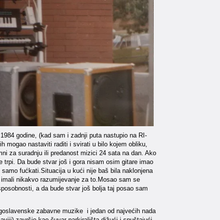
1984 godine, (kad sam i zadnji puta nastupio na RI-
mogao nastaviti raditi i svirati u bilo kojem obliku,
remni za suradnju ili predanost mizici 24 sata na dan. Ako
a ne trpi. Da bude stvar još i gora nisam osim gitare imao
samo fućkati.Situacija u kući nije baš bila naklonjena
no imali nikakvo razumijevanje za to.Mosao sam se
e sposobnosti, a da bude stvar još bolja taj posao sam
Jugoslavenske zabavne muzike i jedan od najvećih nada
ji) završio kao čuvar parkirališta dižući i spuštajući