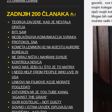
3.0 Unported License
.
govoriti, sve
mojim kolegama
riječi mojih k
ZADNJIH 200 ČLANAKA
Mogao bih nak
možete raditi 
TEORIJA ZAVJERE: KAD JE NESTALA
OPATIJA
BITI SAM
NEOBJAŠNJIVA KOMUNIKACIJA SVRAKA
PROTOKOL SNA
KOMETA LEMMON H2 NA MJESTU AURORE
BOREALIS
NE DIRAJ NIŠTA I NAHRANI SVINJE
KONTROLA NOVCA
KAKO NAS JEBU ILI ŠTO JE TO MATRIX
I NEED HELP FROM PEOPLE WHO LIVE IN
USA
LINKOVI NA FILMOVE KOJE MORATE
POGLEDATI
ZATVOREN MI JE YOU TUBE KANAL
“AGAINST THE GRAIN”
IGOR KOSTELAC – NOT GUILTY
GOVNO I ISTINA UVIJEK ISPLIVAJU NA