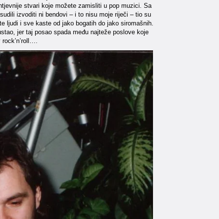
jevnije stvari koje možete zamisliti u pop muzici. Sa
i izvoditi ni bendovi – i to nisu moje riječi – tio su
e ljudi i sve kaste od jako bogatih do jako siromašnih.
ustao, jer taj posao spada među najteže poslove koje
 rock’n’roll….