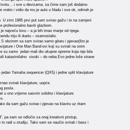
 u životu….i sve u devizama, sa čime sam još dodatno
 vratio i vidio da mu je auto u hladu i sve ok, odmah je
 U zimi 1985 prvi put sam svirao gažu i to na zamjeni
se profesionalno baviti glazbom.
 je najveću lovu – a ja bih imao manje od njega.
ndu triju ili duetu – osamostalio.
ih.S obzirom sa sam svirao samo gitaru i pjevao(što je
vijature i One Man Band-ovi koji su svirali na onim
bile su samo jedan mali dio ukupne opreme koja nije bila
 bili katastrofalno visoki – do neba.Evo jedne loše strane
dan Yamaha sequencer (QX5) i jedne split klavijature
o svirati klavijature, uopće.
g posla .
ati u ono vrijeme sasvim solidno i klavijature.
om.
ako da sam gažu svirao i pjevao na klaviru uz ritam
, pa sam se odlučio za onaj kreativni pristup,
 radi u studiju. Tako sam se naučio svirati i bass i