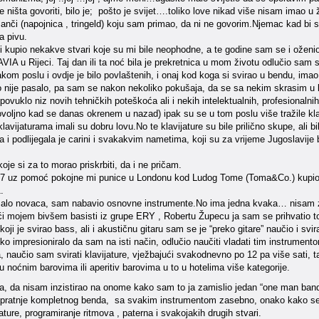
 ništa govoriti, bilo je; pošto je svijet….toliko love nikad više nisam imao
anči (napojnica , tringeld) koju sam primao, da ni ne govorim.Njemac kad bi se
a pivu.
kupio nekakve stvari koje su mi bile neophodne, a te godine sam se i oženio.
IA u Rijeci. Taj dan ili ta noć bila je prekretnica u mom životu odlučio sam 
kom poslu i ovdje je bilo povlaštenih, i onaj kod koga si svirao u bendu, imao
 nije pasalo, pa sam se nakon nekoliko pokušaja, da se sa nekim skrasim u be
povuklo niz novih tehničkih poteškoća ali i nekih intelektualnih, profesionaln
voljno kad se danas okrenem u nazad) ipak su se u tom poslu više tražile kla
avijaturama imali su dobru lovu.No te klavijature su bile prilično skupe, ali 
ina i podlijegala je carini i svakakvim nametima, koji su za vrijeme Jugoslavije
je si za to morao priskrbiti, da i ne pričam.
 uz pomoć pokojne mi punice u Londonu kod Ludog Tome (Toma&Co.) kupio je
.
malo novaca, sam nabavio osnovne instrumente.No ima jedna kvaka… nisam zna
ći mojem bivšem basisti iz grupe ERY , Robertu Župecu ja sam se prihvatio to
oji je svirao bass, ali i akustičnu gitaru sam se je “preko gitare” naučio i svir
iko impresioniralo da sam na isti način, odlučio naučiti vladati tim instrument
 naučio sam svirati klavijature, vježbajući svakodnevno po 12 pa više sati, t
 noćnim barovima ili aperitiv barovima u to u hotelima više kategorije.
ja, da nisam inzistirao na onome kako sam to ja zamislio jedan “one man band”
 pratnje kompletnog benda, sa svakim instrumentom zasebno, onako kako se to
jature, programiranje ritmova , paterna i svakojakih drugih stvari.