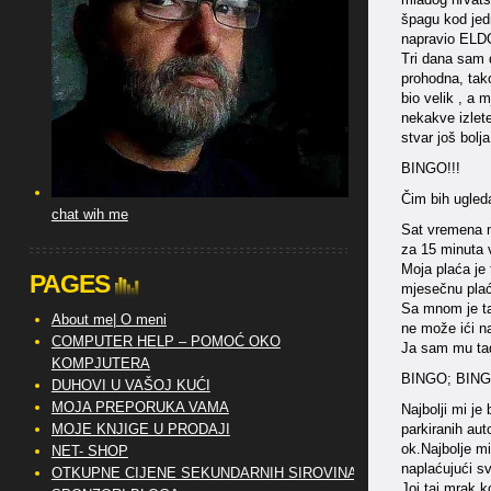
špagu kod jed
napravio EL
Tri dana sam 
prohodna, tak
bio velik , a 
nekakve izlete
stvar još bolj
BINGO!!!
Čim bih ugled
chat wih me
Sat vremena na
za 15 minuta v
Moja plaća je 
PAGES
mjesečnu pla
Sa mnom je ta
About me| O meni
ne može ići na
COMPUTER HELP – POMOĆ OKO
Ja sam mu tad
KOMPJUTERA
BINGO; BIN
DUHOVI U VAŠOJ KUĆI
MOJA PREPORUKA VAMA
Najbolji mi je
MOJE KNJIGE U PRODAJI
parkiranih aut
ok.Najbolje mi
NET- SHOP
naplaćujući s
OTKUPNE CIJENE SEKUNDARNIH SIROVINA
Joj taj mrak 