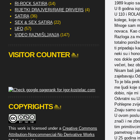
1989 kupio sa
RI-ROCK SATIRA
(14)
U 8 godina is
RIJETKI DRAJVERI/RARE DRIVERS
(4)
U 110 i ROLAN
SATIRA
(36)
kolege, koje n
SEX & SEX SATIRA
(22)
Mnoge sam matr
UFO
(57)
novaca. Kao o
VIDEO RAZMIŠLJANJA
(147)
Razloga za moj
totalno poniže
ti pripadaju k
VISITOR COUNTER
neki su i hono
nos dokle god 
večeri, bez obz
Nisam baš jak
zajebavaju.Od
To je bila pre
me ljudi koje 
dobio, nije mi
Odvratni su.Uz
Pohlepne zvije
COPYRIGHTS
Znaju samo uzi
U ovom poslu i
znači i ne zbr
tim primitivci
This work is licensed under a
Creative Commons
pametnog i dob
Attribution-Noncommercial-No Derivative Works
U 25 godina im