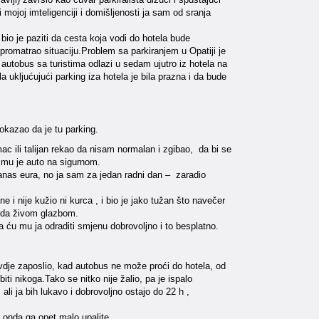
ojoj imteligenciji i domišljenosti ja sam od sranja
io je paziti da cesta koja vodi do hotela bude
omatrao situaciju.Problem sa parkiranjem u Opatiji je
i autobus sa turistima odlazi u sedam ujutro iz hotela na
 ukljućujući parking iza hotela je bila prazna i da bude
okazao da je tu parking.
c ili talijan rekao da nisam normalan i zgibao, da bi se
a mu je auto na sigurnom.
i danas eura, no ja sam za jedan radni dan – zaradio
 nije kužio ni kurca , i bio je jako tužan što navečer
 onda živom glazbom.
 ću mu ja odraditi smjenu dobrovoljno i to besplatno.
 ovdje zaposlio, kad autobus ne može proći do hotela, od
i nikoga.Tako se nitko nije žalio, pa je ispalo
ali ja bih lukavo i dobrovoljno ostajo do 22 h ,
a onda ga opet malo upalite…