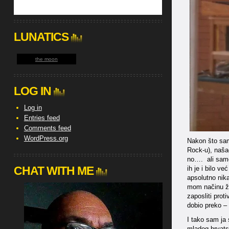
LUNATICS
the moon
LOG IN
Log in
Entries feed
Comments feed
WordPress.org
Nakon što sam
Rock-u), našao
no…. ali samo 
CHAT WITH ME
ih je i bilo v
apsolutno nika
mom načinu ži
zaposliti prot
dobio preko 
I tako sam ja
mladog hrvatsk