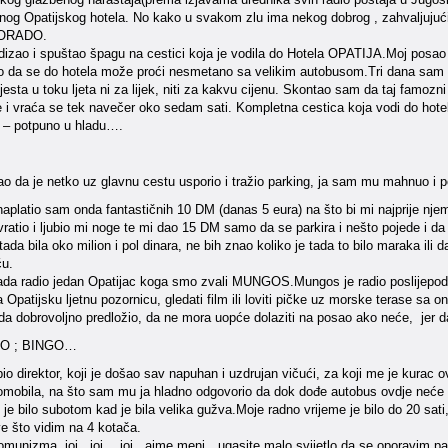
nog Opatijskog hotela. No kako u svakom zlu ima nekog dobrog , zahvaljujući m
DORADO.
dizao i spuštao špagu na cestici koja je vodila do Hotela OPATIJA.Moj posao b
o da se do hotela može proći nesmetano sa velikim autobusom.Tri dana sam pr
mjesta u toku ljeta ni za lijek, niti za kakvu cijenu. Skontao sam da taj famozn
 i vraća se tek navečer oko sedam sati. Kompletna cestica koja vodi do hotela
a – potpuno u hladu….
ao da je netko uz glavnu cestu usporio i tražio parking, ja sam mu mahnuo i p
platio sam onda fantastičnih 10 DM (danas 5 eura) na što bi mi najprije njema
ratio i ljubio mi noge te mi dao 15 DM samo da se parkira i nešto pojede i d
tada bila oko milion i pol dinara, ne bih znao koliko je tada to bilo maraka il
ću.
da radio jedan Opatijac koga smo zvali MUNGOS.Mungos je radio poslijepodne i
 Opatijsku ljetnu pozornicu, gledati film ili loviti pičke uz morske terase sa
a dobrovoljno predložio, da ne mora uopće dolaziti na posao ako neće, jer da
GO ; BINGO…
 bio direktor, koji je došao sav napuhan i uzdrujan vičući, za koji me je kurac
omobila, na što sam mu ja hladno odgovorio da dok dođe autobus ovdje neće bit
 je bilo subotom kad je bila velika gužva.Moje radno vrijeme je bilo do 20 sati, 
ve što vidim na 4 kotača.
komunizma, joj ..joj …joj , ajme meni…ugasite malo svijetlo da se oporavim p