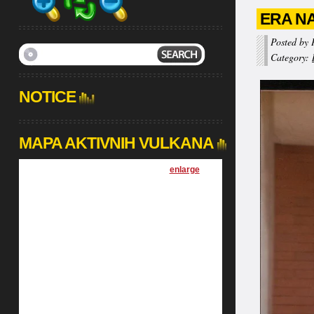
ERA NA
Posted by 
Category:
NOTICE
MAPA AKTIVNIH VULKANA
[
enlarge
]