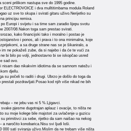
a sceni prilikom nastupa sve do 1995 godine.
ixer ELECTROVOICE i dva mulltitimbarna modula Roland
o uz sve to skupa i svirati gitaru uživo.Nerijetko su
 na principu remixa.
 po Europi i svijetu i sa time sam zaradio lijepu svotu
 2007/08.Nakon toga sam prestao svirati.
 srozao, kako financijski tako i moralno i postao je
stojanstvo i ponos, ali i prava i to ona minimalna, koje
rijekorni, a sa druge strane nas se je šikaniralo, a
o im ne pokažeš zube, da si najebo i da će te vući za
e bi bilo po volji, jednostavno bi se iskopčao usred
 je sad ovo.
 i nisam dao nikakvim idiotima da se samnom natežu i
kom djellu.
a su počeli to raditi i drugi. Ubrzo je došlo do toga da
prestali pozdravljati.Posao kod njih više nikad ne bih
rebaju – ne jebu vas ni 5 %.Ljigavci.
 svake pjesme dugotrajan aplauz i ovacije, to ništa ne
Zato su moje kolege bile majstori za uvlačenje u guzicu
i su primitivci za sebe, rijetko da sam naišao na nekog
– a naročito konobarica.Nisu svi ljudi loši.
0 000 sati sviranja uživo.Mislim da ne trebam više ništa