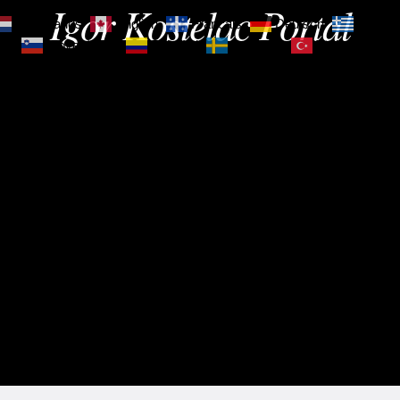
Igor Kostelac Portal
Nederlands
English
Français
Deutsch
Ελληνι
зик
Slovenščina
Español
Svenska
Türkçe