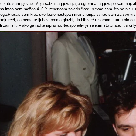
 te sate sam pjevao. Moja satznica pjevanja je ogromna, a pjevapo sam najzaht
 imao sam možda 4 -5 % repertoara zajedničkog, pjevao sam što se nisu usudil
olega.Prošao sam kroz sve fazre nastupa i muziciranja, svirao sam za sve vrst
raju reći, da nema te ljubavi prema glazbi, da bih već u samom startu bio od
ili zamisliti – ako ga radite ispravno.Neusporediv je sa ičim što znate. It’s only