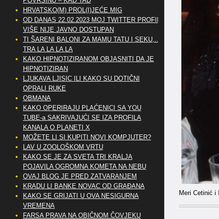
POVRŠINU – KAD TAD
HRVATSKO(M) PROL(I)JEĆE MIG
OD DANAS 22.02.2023 MOJ TWITTER PROFIL
VIŠE NIJE JAVNO DOSTUPAN
TI ŠARENI BALONI ZA MAMU TATU I SEKU,..
TRA LA LA LA LA
KAKO HIPNOTIZIRANOM OBJASNITI DA JE
HIPNOTIZIRAN
LJUKAVA LJISIC ILI KAKO SU DOTIČNI
OPRALI RUKE
OBMANA
KAKO OPERIRAJU PLAĆENICI SA YOU
TUBE-a SAKRIVAJUĆI SE IZA PROFILA
KANALA O PLANETI X
MOŽETE LI SI KUPITI NOVI KOMPJUTER?
LAV U ZOOLOŠKOM VRTU
KAKO SE JE ZA SVETA TRI KRALJA
POJAVILA OGROMNA KOMETA NA NEBU
OVAJ BLOG JE PRED ZATVARANJEM
KRADU LI BANKE NOVAC OD GRAĐANA
Meri Cetinić 
KAKO SE GRIJATI U OVA NESIGURNA
VREMENA
FARSA PRAVA NA OBIČNOM ČOVJEKU