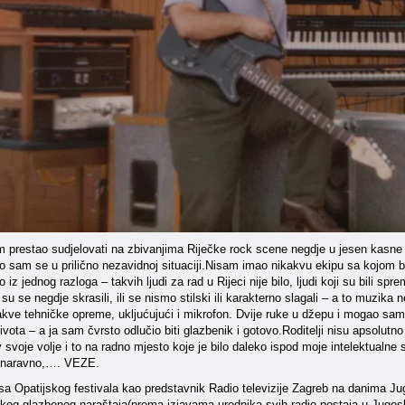
 prestao sudjelovati na zbivanjima Riječke rock scene negdje u jesen kasne 
 sam se u prilično nezavidnoj situaciji.Nisam imao nikakvu ekipu sa kojom bih 
iz jednog razloga – takvih ljudi za rad u Rijeci nije bilo, ljudi koji su bili sp
eć su se negdje skrasili, ili se nismo stilski ili karakterno slagali – a to muzik
kve tehničke opreme, ukljućujući i mikrofon. Dvije ruke u džepu i mogao sam 
vota – a ja sam čvrsto odlučio biti glazbenik i gotovo.Roditelji nisu apsolut
iv svoje volje i to na radno mjesto koje je bilo daleko ispod moje intelektualn
– naravno,…. VEZE.
 sa Opatijskog festivala kao predstavnik Radio televizije Zagreb na danima 
og glazbenog naraštaja(prema izjavama urednika svih radio postaja u Jugoslavi