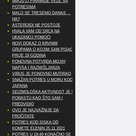
IMAJU LI PIRAMIDE VEZE SA
POTRESIMA
MALO SE TRESEMO DANAS ,..
HA?
ASTEROIDI NE POSTOJE
HVALA VAM OD SRCA NA
UKAZANOJ POMOĆI
NOVI DOKAZ O KRVNIM
GRUPAMA O KOJIM SAM PISAO
PRIJE 19 GODINA
PONOVNA POTVRDA MOJIH
NAPISA I RAZMIŠLJANJA
VIRUS JE PONOVNO MUTIRAO
SNAŽAN POTRES U MORU KOD
JAPANA
SEIZMOLOŠKA AKTIVNOST JE U
PORASTU KAO ŠTO SAM I
PREDVIDIO
OVO JE NAJVAŽNIJE DA
PROČITATE
POTRES KOD SISKA OD
KOMETE ELENIN 25.11.2021
POTRES U 19:49 KONAČNO SE