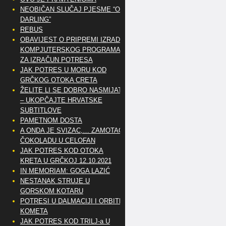
NEOBIČAN SLUČAJ PJESME “OH
DARLING”
REBUS
OBAVIJEST O PRIPREMI IZRADE
KOMPJUTERSKOG PROGRAMA
ZA IZRAČUN POTRESA
JAK POTRES U MORU KOD
GRČKOG OTOKA CRETA
ŽELITE LI SE DOBRO NASMIJATI
– UKOPČAJTE HRVATSKE
SUBTITLOVE
PAMETNOM DOSTA
A ONDA JE SVIZAC,… ZAMOTAO
ČOKOLADU U CELOFAN
JAK POTRES KOD OTOKA
KRETA U GRČKOJ 12.10.2021
IN MEMORIAM: GOGA LAZIĆ
NESTANAK STRUJE U
GORSKOM KOTARU
POTRESI U DALMACIJI I ORBITE
KOMETA
JAK POTRES KOD TRILJ-a U