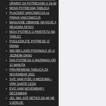
UPARIO SA POTRESOM U 19:40
NOVA POTRESNA TABLICA
PLACEBO VAKCINACIJA vs
PRAVA VAKCINACIJA
MASOVNE OBMANE NA KOJE NE
REAGIRA NITKO
NOVI POTRES U PARITETU NA
TABLICI
POGLEDAJTE POTRESE IZ
IRANA
500 000 LJUDI POGINULO JE U
JEDNOM DANU
DVA POTRESA U RAZMAKU OD
12 MINUTA
PRIVREMENA TABLICA ZA
NOVEMBAR 2021
SVE VAM PIŠE U MEDIJMA –
VRH SANTE LEDA
EVO VAM NOVEMBAR I
DECEMBAR
JEL IMA JOŠ NETKO DA MI NE
VJERUJE