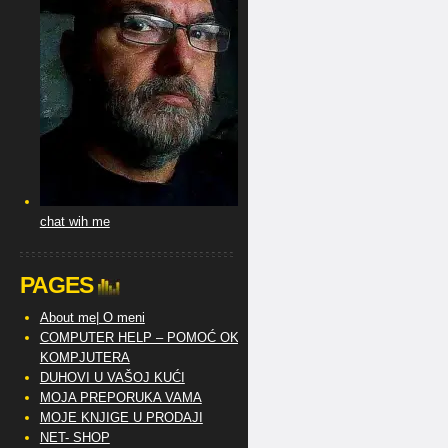
chat wih me
PAGES
About me| O meni
COMPUTER HELP – POMOĆ OKO
KOMPJUTERA
DUHOVI U VAŠOJ KUĆI
MOJA PREPORUKA VAMA
MOJE KNJIGE U PRODAJI
NET- SHOP