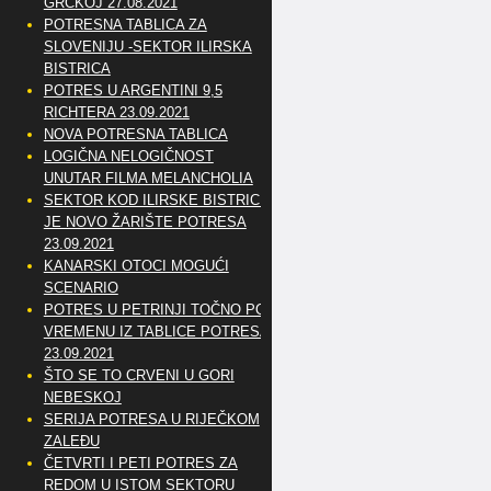
GRČKOJ 27.08.2021
POTRESNA TABLICA ZA
SLOVENIJU -SEKTOR ILIRSKA
BISTRICA
POTRES U ARGENTINI 9,5
RICHTERA 23.09.2021
NOVA POTRESNA TABLICA
LOGIČNA NELOGIČNOST
UNUTAR FILMA MELANCHOLIA
SEKTOR KOD ILIRSKE BISTRICE
JE NOVO ŽARIŠTE POTRESA
23.09.2021
KANARSKI OTOCI MOGUĆI
SCENARIO
POTRES U PETRINJI TOČNO PO
VREMENU IZ TABLICE POTRESA
23.09.2021
ŠTO SE TO CRVENI U GORI
NEBESKOJ
SERIJA POTRESA U RIJEČKOM
ZALEĐU
ČETVRTI I PETI POTRES ZA
REDOM U ISTOM SEKTORU