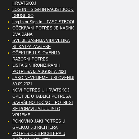
HRVATSKOJ
LOG IN – SIGN IN FACISTBOOK –
DRUGI DIO
Log In or Sign In – FASCISTBOOK
OČEKIVANI POTRES JE KASNIO
DVA DANA
SVE JE JASNIJA VIDI VELIKA
SLIKA IZA ZAVJESE
OČEKUJE LI SLOVENIJA
RAZORNI POTRES
LISTA SINHRONIZIRANIH
POTRESA IZ AUGUSTA 2021
JAKO NEVRIJEME U SLOVENIJI
30.09.2021
NOVI POTRES U HRVATSKOJ
OPET JE U TABLICI POTRESA
SAVRŠENO TOČNO – POTRESI
SE PONAVLJAJU U ISTO
VRIJEME
PONOVNO JAKI POTRES U
GRČKOJ 5.3 RICHTERA
POTRES OD 6 RICHTERA U