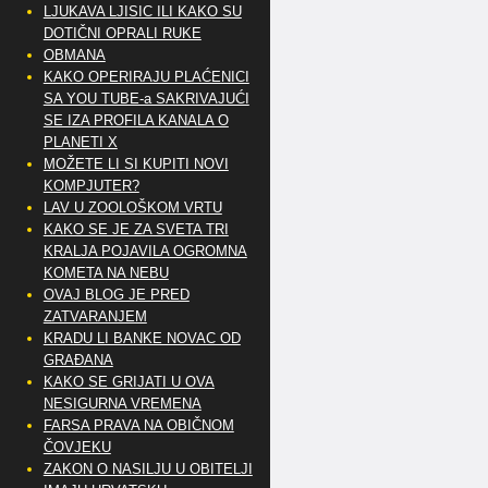
LJUKAVA LJISIC ILI KAKO SU
DOTIČNI OPRALI RUKE
OBMANA
KAKO OPERIRAJU PLAĆENICI
SA YOU TUBE-a SAKRIVAJUĆI
SE IZA PROFILA KANALA O
PLANETI X
MOŽETE LI SI KUPITI NOVI
KOMPJUTER?
LAV U ZOOLOŠKOM VRTU
KAKO SE JE ZA SVETA TRI
KRALJA POJAVILA OGROMNA
KOMETA NA NEBU
OVAJ BLOG JE PRED
ZATVARANJEM
KRADU LI BANKE NOVAC OD
GRAĐANA
KAKO SE GRIJATI U OVA
NESIGURNA VREMENA
FARSA PRAVA NA OBIČNOM
ČOVJEKU
ZAKON O NASILJU U OBITELJI