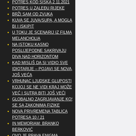
POTRES KOD SISKA 2.11.2021
POTRES U ZALEĐU RIJEKE
BRŽI SAM OD ZVUKA
KUVA SE JUVA/SUPA, A MOGLA
BI I ISKIPIT
U TOKU JE SCENARIJ IZ FILMA
MELANCHOLIA
NA ISTOKU KASNO
POSLIJEPODNE SAKRIVAJU
DIVA NAD HORIZONTOM
KAD MISLIŠ DA SI VIDIO SVE
IDIOTARIJE – POJAVI SE NOVA,..
JOŠ VEĆA
VRHUNAC LJUDSKE GLUPOSTI
KOJOJ SE NE VIDI KRAJ MOŽE
VEĆ I SUTRA BITI JOŠ VEĆI
GLOBALNO ZAGRIJAVANJE KOSI
SE SA ZAKONIMA FIZIKE
NOVA PRIVREMENA TABLICA
POTRESA 10 / 21
IN MEMORIAM: BRANKO
BERKOVIĆ
OVO JE PRAVA ENIGMA