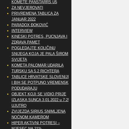
KOMETE PANSTARRS U5
ZA NEVJEROVATI
PRIVREMENA TABLICA ZA
JANUAR 2022
PARADOX ĐOKOVIĆ
INTERVIEW
KINESKI POTRES, PUCNJAVA I
ZDRAVA PAMET
POGLEDAJTE KOLIČINU
SNIJEGA KOJA JE PALA ŠIROM
SVIJETA
KOMETA PALOMAR UDARILA
TURSKU SA 5.2 RICHTERA
TABLICE HRVATSKE SLOVENIJE
I BIH SE POTPUNO VREMENSKI
PODUDARAJU
OBJEKT KOJI SE VIDIO PRIJE
IZLASKA SUNCA 3.01.2022 u 7:25
UJUTRO
ZVIJEZDA SIRIUS SNIMLJENA
NOĆNOM KAMEROM
HIPER AKTIVNI POTRESI –
MJESEC NA 21%