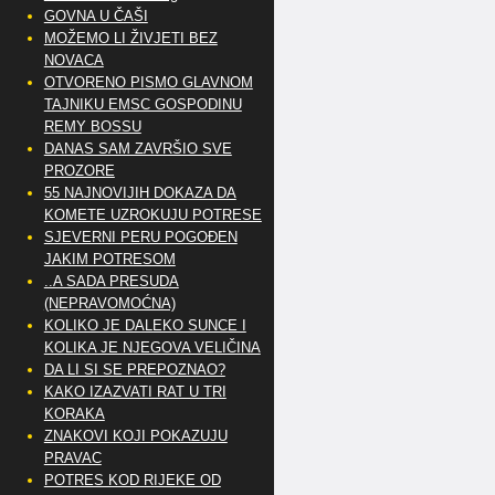
GOVNA U ČAŠI
MOŽEMO LI ŽIVJETI BEZ
NOVACA
OTVORENO PISMO GLAVNOM
TAJNIKU EMSC GOSPODINU
REMY BOSSU
DANAS SAM ZAVRŠIO SVE
PROZORE
55 NAJNOVIJIH DOKAZA DA
KOMETE UZROKUJU POTRESE
SJEVERNI PERU POGOĐEN
JAKIM POTRESOM
..A SADA PRESUDA
(NEPRAVOMOĆNA)
KOLIKO JE DALEKO SUNCE I
KOLIKA JE NJEGOVA VELIČINA
DA LI SI SE PREPOZNAO?
KAKO IZAZVATI RAT U TRI
KORAKA
ZNAKOVI KOJI POKAZUJU
PRAVAC
POTRES KOD RIJEKE OD