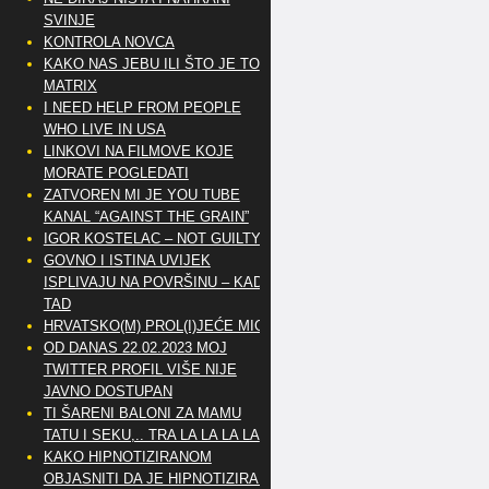
SVINJE
KONTROLA NOVCA
KAKO NAS JEBU ILI ŠTO JE TO
MATRIX
I NEED HELP FROM PEOPLE
WHO LIVE IN USA
LINKOVI NA FILMOVE KOJE
MORATE POGLEDATI
ZATVOREN MI JE YOU TUBE
KANAL “AGAINST THE GRAIN”
IGOR KOSTELAC – NOT GUILTY
GOVNO I ISTINA UVIJEK
ISPLIVAJU NA POVRŠINU – KAD
TAD
HRVATSKO(M) PROL(I)JEĆE MIG
OD DANAS 22.02.2023 MOJ
TWITTER PROFIL VIŠE NIJE
JAVNO DOSTUPAN
TI ŠARENI BALONI ZA MAMU
TATU I SEKU,.. TRA LA LA LA LA
KAKO HIPNOTIZIRANOM
OBJASNITI DA JE HIPNOTIZIRAN