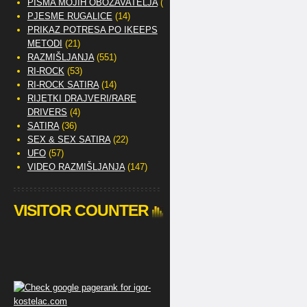
PISMA MOJIH OBOŽAVATELJA
(2)
PJESME RUGALICE
(14)
PRIKAZ POTRESA PO IKEEPS
METODI
(21)
RAZMIŠLJANJA
(551)
RI-ROCK
(53)
RI-ROCK SATIRA
(14)
RIJETKI DRAJVERI/RARE
DRIVERS
(4)
SATIRA
(36)
SEX & SEX SATIRA
(22)
UFO
(57)
VIDEO RAZMIŠLJANJA
(147)
VISITOR COUNTER