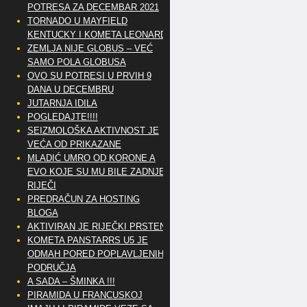
POTRESA ZA DECEMBAR 2021
TORNADO U MAYFIELD
KENTUCKY I KOMETA LEONARD
ZEMLJA NIJE GLOBUS – VEĆ
SAMO POLA GLOBUSA
OVO SU POTRESI U PRVIH 9
DANA U DECEMBRU
JUTARNJA IDILA
POGLEDAJTE!!!!
SEIZMOLOŠKA AKTIVNOST JE
VEĆA OD PRIKAZANE
MLADIĆ UMRO OD KORONE A
EVO KOJE SU MU BILE ZADNJE
RIJEČI
PREDRAČUN ZA HOSTING
BLOGA
AKTIVIRAN JE RIJEČKI PRSTEN
KOMETA PANSTARRS U5 JE
ODMAH PORED POPLAVLJENIH
PODRUČJA
A SADA – ŠMINKA !!!
PIRAMIDA U FRANCUSKOJ