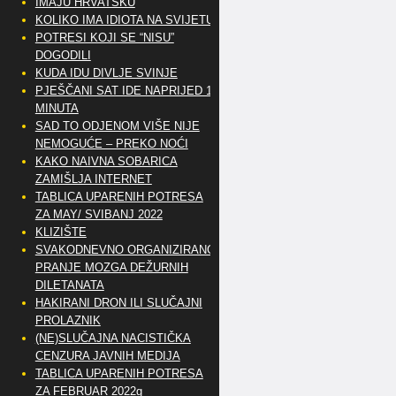
IMAJU HRVATSKU
KOLIKO IMA IDIOTA NA SVIJETU?
POTRESI KOJI SE “NISU”
DOGODILI
KUDA IDU DIVLJE SVINJE
PJEŠČANI SAT IDE NAPRIJED 10
MINUTA
SAD TO ODJENOM VIŠE NIJE
NEMOGUĆE – PREKO NOĆI
KAKO NAIVNA SOBARICA
ZAMIŠLJA INTERNET
TABLICA UPARENIH POTRESA
ZA MAY/ SVIBANJ 2022
KLIZIŠTE
SVAKODNEVNO ORGANIZIRANO
PRANJE MOZGA DEŽURNIH
DILETANATA
HAKIRANI DRON ILI SLUČAJNI
PROLAZNIK
(NE)SLUČAJNA NACISTIČKA
CENZURA JAVNIH MEDIJA
TABLICA UPARENIH POTRESA
ZA FEBRUAR 2022g