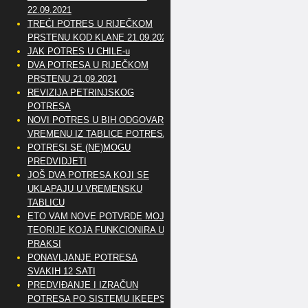
22.09.2021
TREĆI POTRES U RIJEČKOM
PRSTENU KOD KLANE 21.09.2021
JAK POTRES U CHILE-u
DVA POTRESA U RIJEČKOM
PRSTENU 21.09.2021
REVIZIJA PETRINJSKOG
POTRESA
NOVI POTRES U BIH ODGOVARA
VREMENU IZ TABLICE POTRESA
POTRESI SE (NE)MOGU
PREDVIDJETI
JOŠ DVA POTRESA KOJI SE
UKLAPAJU U VREMENSKU
TABLICU
ETO VAM NOVE POTVRDE MOJE
TEORIJE KOJA FUNKCIONIRA U
PRAKSI
PONAVLJANJE POTRESA
SVAKIH 12 SATI
PREDVIĐANJE I IZRAČUN
POTRESA PO SISTEMU IKEEPS