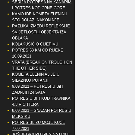
SERIJA POTRESA NA KANARIMA
I POTRES KOD CRNE GORE
KAMO IDE KOMETA ELENIN I
ŠTO DOLAZI NAKON NJE
RAZLIKA IZMEĐU REFLEKSIJE
SVIJETLOSTI I OBJEKTA IZA
OBLAKA
KOLAKUŠIĆ O CIJEPIVU
POTRES 53 KM OD RIJEKE
10.09.2021
VRATA (BREAK ON TROUGH ON
THE OTHER SIDE)
KOMETA ELENIN A3 JE U
SILAZNOJ PUTANJI
9.09.2021 – POTRESI U BiH
ZADNJIH 24 SATA
POTRES U BIH KOD TRAVNIKA
4.3 RICHTERA
8.09.2021 – SNAŽAN POTRES U
MEKSIKU
POTRES BLIZU MOJE KUĆE
7.09.2021
JOŠ JEDAN POTRES NA LINIJI