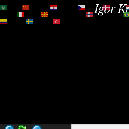
Igor Ko
العربية
简体中文
Hrvatski
Čeština‎
Dansk
Magyar
Italiano
Македонски јазик
Norsk bokmål
Español
Svenska
Türkçe