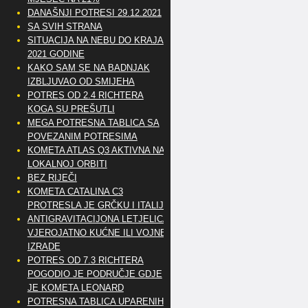
DANAŠNJI POTRESI 29.12.2021
SA SVIH STRANA
SITUACIJA NA NEBU DO KRAJA
2021 GODINE
KAKO SAM SE NA BADNJAK
IZBLJUVAO OD SMIJEHA
POTRES OD 2.4 RICHTERA
KOGA SU PREŠUTLI
MEGA POTRESNA TABLICA SA
POVEZANIM POTRESIMA
KOMETA ATLAS Q3 AKTIVNA NA
LOKALNOJ ORBITI
BEZ RIJEČI
KOMETA CATALINA C3
PROTRESLA JE GRČKU I ITALIJU
ANTIGRAVITACIJONA LETJELICA
VJEROJATNO KUĆNE ILI VOJNE
IZRADE
POTRES OD 7.3 RICHTERA
POGODIO JE PODRUČJE GDJE
JE KOMETA LEONARD
POTRESNA TABLICA UPARENIH