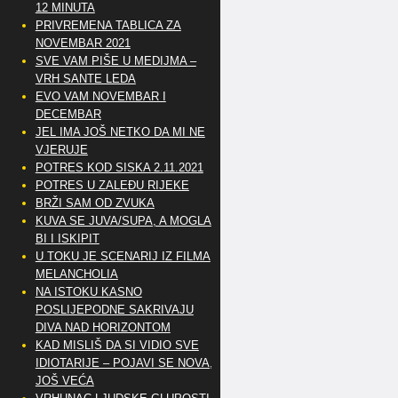
12 MINUTA
PRIVREMENA TABLICA ZA
NOVEMBAR 2021
SVE VAM PIŠE U MEDIJMA –
VRH SANTE LEDA
EVO VAM NOVEMBAR I
DECEMBAR
JEL IMA JOŠ NETKO DA MI NE
VJERUJE
POTRES KOD SISKA 2.11.2021
POTRES U ZALEĐU RIJEKE
BRŽI SAM OD ZVUKA
KUVA SE JUVA/SUPA, A MOGLA
BI I ISKIPIT
U TOKU JE SCENARIJ IZ FILMA
MELANCHOLIA
NA ISTOKU KASNO
POSLIJEPODNE SAKRIVAJU
DIVA NAD HORIZONTOM
KAD MISLIŠ DA SI VIDIO SVE
IDIOTARIJE – POJAVI SE NOVA,..
JOŠ VEĆA