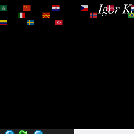
Igor Ko
العربية
简体中文
Hrvatski
Čeština‎
Dansk
Magyar
Italiano
Македонски јазик
Norsk bokmål
Español
Svenska
Türkçe