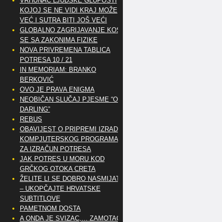
VRHUNAC LJUDSKE GLUPOSTI
KOJOJ SE NE VIDI KRAJ MOŽE
VEĆ I SUTRA BITI JOŠ VEĆI
GLOBALNO ZAGRIJAVANJE KOSI
SE SA ZAKONIMA FIZIKE
NOVA PRIVREMENA TABLICA
POTRESA 10 / 21
IN MEMORIAM: BRANKO
BERKOVIĆ
OVO JE PRAVA ENIGMA
NEOBIČAN SLUČAJ PJESME “OH
DARLING”
REBUS
OBAVIJEST O PRIPREMI IZRADE
KOMPJUTERSKOG PROGRAMA
ZA IZRAČUN POTRESA
JAK POTRES U MORU KOD
GRČKOG OTOKA CRETA
ŽELITE LI SE DOBRO NASMIJATI
– UKOPČAJTE HRVATSKE
SUBTITLOVE
PAMETNOM DOSTA
A ONDA JE SVIZAC,… ZAMOTAO