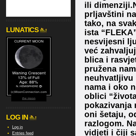
ili dimenziji
prljavštini n
tako, na svak
LUNATICS
ista “FLEKA” 
nesvijesni lj
već zahvaljuju
blica i rasvj
pružena nam
neuhvatljivu 
nama i oko na
oblici “živo
the moon
pokazivanja 
oni šetaju, o
LOG IN
razlogom. Na
Log in
vidjeti i čiji
Entries feed