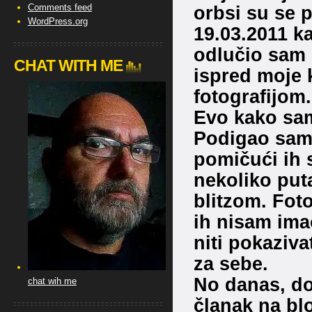
Comments feed
orbsi su se 
WordPress.org
19.03.2011 ka
odlučio sam 
CHAT WITH ME
ispred moje k
fotografijom.
Evo kako sam
Podigao sam 
pomičući ih 
nekoliko puta
blitzom. Foto
ih nisam ima
niti pokaziva
za sebe.
No danas, do
chat wih me
članak na bl