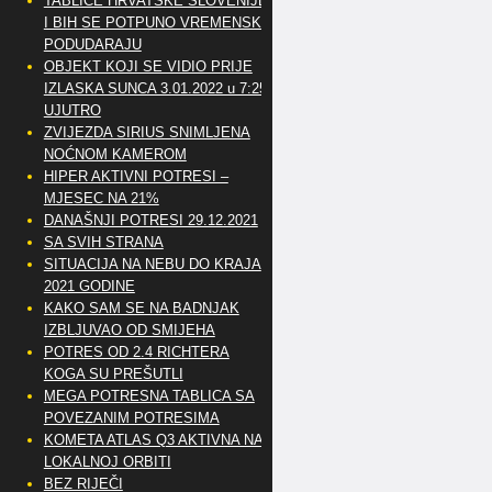
TABLICE HRVATSKE SLOVENIJE
I BIH SE POTPUNO VREMENSKI
PODUDARAJU
OBJEKT KOJI SE VIDIO PRIJE
IZLASKA SUNCA 3.01.2022 u 7:25
UJUTRO
ZVIJEZDA SIRIUS SNIMLJENA
NOĆNOM KAMEROM
HIPER AKTIVNI POTRESI –
MJESEC NA 21%
DANAŠNJI POTRESI 29.12.2021
SA SVIH STRANA
SITUACIJA NA NEBU DO KRAJA
2021 GODINE
KAKO SAM SE NA BADNJAK
IZBLJUVAO OD SMIJEHA
POTRES OD 2.4 RICHTERA
KOGA SU PREŠUTLI
MEGA POTRESNA TABLICA SA
POVEZANIM POTRESIMA
KOMETA ATLAS Q3 AKTIVNA NA
LOKALNOJ ORBITI
BEZ RIJEČI