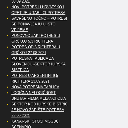
30.09.2021
NOVI POTRES U HRVATSKOJ
OPET JE U TABLICI POTRESA
SAVRŠENO TOČNO – POTRESI
SE PONAVLJAJU U ISTO
VRIJEME
PONOVNO JAKI POTRES U
GRČKOJ 5.3 RICHTERA
POTRES OD 6 RICHTERA U
GRČKOJ 27.08.2021
POTRESNA TABLICA ZA
SLOVENIJU -SEKTOR ILIRSKA
BISTRICA
POTRES U ARGENTINI 9,5
RICHTERA 23.09.2021
NOVA POTRESNA TABLICA
LOGIČNA NELOGIČNOST
UNUTAR FILMA MELANCHOLIA
SEKTOR KOD ILIRSKE BISTRICE
JE NOVO ŽARIŠTE POTRESA
23.09.2021
KANARSKI OTOCI MOGUĆI
SCENARIO