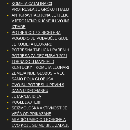
KOMETA CATALINA C3
PROTRESLA JE GRČKU I ITALIJU
ANTIGRAVITACIJONA LETJELICA
VJEROJATNO KUĆNE ILI VOJNE
IZRADE
POTRES OD 7.3 RICHTERA
POGODIO JE PODRUČJE GDJE
JE KOMETA LEONARD
POTRESNA TABLICA UPARENIH
POTRESA ZA DECEMBAR 2021
TORNADO U MAYFIELD
KENTUCKY I KOMETA LEONARD
ZEMLJA NIJE GLOBUS – VEĆ
SAMO POLA GLOBUSA
OVO SU POTRESI U PRVIH 9
DANA U DECEMBRU
JUTARNJA IDILA
POGLEDAJTE!!!!
SEIZMOLOŠKA AKTIVNOST JE
VEĆA OD PRIKAZANE
MLADIĆ UMRO OD KORONE A
EVO KOJE SU MU BILE ZADNJE