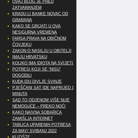
OVAJ BLOG JE PRED
ZATVARANJEM
KRADU LI BANKE NOVAC OD
GRAĐANA
KAKO SE GRIJATI U OVA
NESIGURNA VREMENA
FARSA PRAVA NA OBIČNOM
ČOVJEKU
ZAKON O NASILJU U OBITELJI
IMAJU HRVATSKU
KOLIKO IMA IDIOTA NA SVIJETU?
POTRESI KOJI SE “NISU”
DOGODILI
KUDA IDU DIVLJE SVINJE
PJEŠČANI SAT IDE NAPRIJED 10
MINUTA
SAD TO ODJENOM VIŠE NIJE
NEMOGUĆE – PREKO NOĆI
KAKO NAIVNA SOBARICA
ZAMIŠLJA INTERNET
TABLICA UPARENIH POTRESA
ZA MAY/ SVIBANJ 2022
KLIZIŠTE