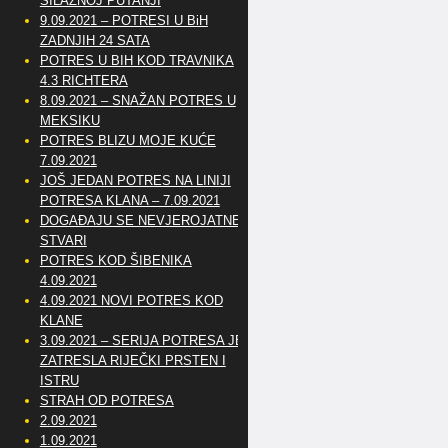
SILAZNOJ PUTANJI
9.09.2021 – POTRESI U BiH
ZADNJIH 24 SATA
POTRES U BIH KOD TRAVNIKA
4.3 RICHTERA
8.09.2021 – SNAŽAN POTRES U
MEKSIKU
POTRES BLIZU MOJE KUĆE
7.09.2021
JOŠ JEDAN POTRES NA LINIJI
POTRESA KLANA – 7.09.2021
DOGAĐAJU SE NEVJEROJATNE
STVARI
POTRES KOD ŠIBENIKA
4.09.2021
4.09.2021 NOVI POTRES KOD
KLANE
3.09.2021 – SERIJA POTRESA JE
ZATRESLA RIJEČKI PRSTEN I
ISTRU
STRAH OD POTRESA
2.09.2021
1.09.2021