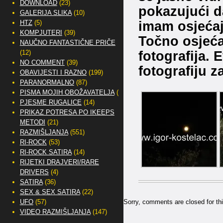
DOWNLOAD
(23)
pokazujući da
GALERIJA SLIKA
(10)
imam osjećaj
HTZ
(5)
KOMPJUTERI
(39)
Točno osjeća
NAUČNO FANTASTIČNE PRIČE
fotografija. E
(12)
NO COMMENT
(39)
fotografiju 
OBAVIJESTI I RAZNO
(199)
PARANORMALNO
(87)
PISMA MOJIH OBOŽAVATELJA
(2)
PJESME RUGALICE
(14)
PRIKAZ POTRESA PO IKEEPS
METODI
(21)
RAZMIŠLJANJA
(551)
RI-ROCK
(53)
RI-ROCK SATIRA
(14)
RIJETKI DRAJVERI/RARE
DRIVERS
(4)
SATIRA
(36)
SEX & SEX SATIRA
(22)
UFO
(57)
Sorry, comments are closed for thi
VIDEO RAZMIŠLJANJA
(147)