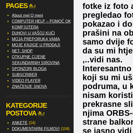
fotke iz foto
PAGES
pregledao fo
About me| O meni
COMPUTER HELP – POMOĆ OKO
pokazao i do
KOMPJUTERA
prašini na ob
DUHOVI U VAŠOJ KUĆI
MOJA PREPORUKA VAMA
samo dvije fo
MOJE KNJIGE U PRODAJI
da su mi htje
NET- SHOP
OTKUPNE CIJENE
,..vidi nas.
SEKUNDARNIH SIROVINA
Interesantno 
SPONZORI BLOGA
SUBSCRIBER
koji su mi uš
VIDEO PLAYER
podruma, u k
ZNAČENJE SNOVA
nisam korist
prekrasne sli
KATEGORIJE
njima ORBS-e
POSTOVA
strane balko
ANKETE
(14)
se jasno vidi
DOKUMENTARNI FILMOVI
(104)