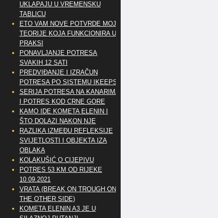
UKLAPAJU U VREMENSKU
TABLICU
ETO VAM NOVE POTVRDE MOJE
TEORIJE KOJA FUNKCIONIRA U
PRAKSI
PONAVLJANJE POTRESA
SVAKIH 12 SATI
PREDVIĐANJE I IZRAČUN
POTRESA PO SISTEMU IKEEPS
SERIJA POTRESA NA KANARIMA
I POTRES KOD CRNE GORE
KAMO IDE KOMETA ELENIN I
ŠTO DOLAZI NAKON NJE
RAZLIKA IZMEĐU REFLEKSIJE
SVIJETLOSTI I OBJEKTA IZA
OBLAKA
KOLAKUŠIĆ O CIJEPIVU
POTRES 53 KM OD RIJEKE
10.09.2021
VRATA (BREAK ON TROUGH ON
THE OTHER SIDE)
KOMETA ELENIN A3 JE U