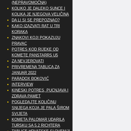
(NEPRAVOMOĆNA)
KOLIKO JE DALEKO SUNCE I
KOLIKA JE NJEGOVA VELIČINA
DA LI SI SE PREPOZNAO?
KAKO IZAZVATI RAT U TRI
KORAKA
ZNAKOVI KOJI POKAZUJU
PRAVAC
POTRES KOD RIJEKE OD
KOMETE PANSTARRS U5
ZA NEVJEROVATI
PRIVREMENA TABLICA ZA
JANUAR 2022
PARADOX ĐOKOVIĆ
INTERVIEW
KINESKI POTRES, PUCNJAVA I
ZDRAVA PAMET
POGLEDAJTE KOLIČINU
SNIJEGA KOJA JE PALA ŠIROM
SVIJETA
KOMETA PALOMAR UDARILA
TURSKU SA 5.2 RICHTERA