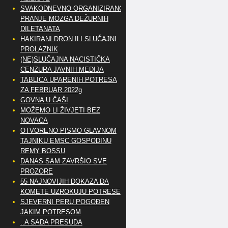
SVAKODNEVNO ORGANIZIRANO
PRANJE MOZGA DEŽURNIH
DILETANATA
HAKIRANI DRON ILI SLUČAJNI
PROLAZNIK
(NE)SLUČAJNA NACISTIČKA
CENZURA JAVNIH MEDIJA
TABLICA UPARENIH POTRESA
ZA FEBRUAR 2022g
GOVNA U ČAŠI
MOŽEMO LI ŽIVJETI BEZ
NOVACA
OTVORENO PISMO GLAVNOM
TAJNIKU EMSC GOSPODINU
REMY BOSSU
DANAS SAM ZAVRŠIO SVE
PROZORE
55 NAJNOVIJIH DOKAZA DA
KOMETE UZROKUJU POTRESE
SJEVERNI PERU POGOĐEN
JAKIM POTRESOM
..A SADA PRESUDA