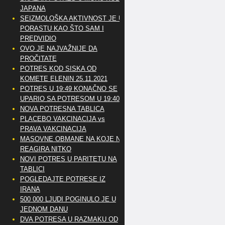
JAPANA
SEIZMOLOŠKA AKTIVNOST JE U
PORASTU KAO ŠTO SAM I
PREDVIDIO
OVO JE NAJVAŽNIJE DA
PROČITATE
POTRES KOD SISKA OD
KOMETE ELENIN 25.11.2021
POTRES U 19:49 KONAČNO SE
UPARIO SA POTRESOM U 19:40
NOVA POTRESNA TABLICA
PLACEBO VAKCINACIJA vs
PRAVA VAKCINACIJA
MASOVNE OBMANE NA KOJE NE
REAGIRA NITKO
NOVI POTRES U PARITETU NA
TABLICI
POGLEDAJTE POTRESE IZ
IRANA
500 000 LJUDI POGINULO JE U
JEDNOM DANU
DVA POTRESA U RAZMAKU OD