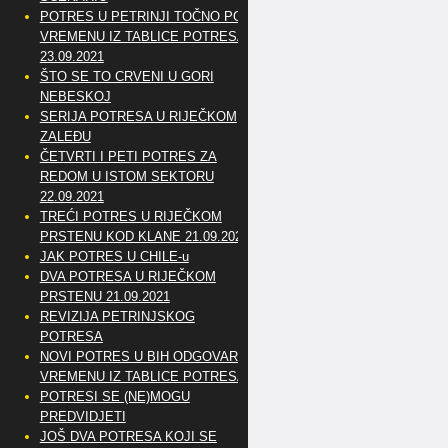
POTRES U PETRINJI TOČNO PO
VREMENU IZ TABLICE POTRESA
23.09.2021
ŠTO SE TO CRVENI U GORI
NEBESKOJ
SERIJA POTRESA U RIJEČKOM
ZALEĐU
ČETVRTI I PETI POTRES ZA
REDOM U ISTOM SEKTORU
22.09.2021
TREĆI POTRES U RIJEČKOM
PRSTENU KOD KLANE 21.09.2021
JAK POTRES U CHILE-u
DVA POTRESA U RIJEČKOM
PRSTENU 21.09.2021
REVIZIJA PETRINJSKOG
POTRESA
NOVI POTRES U BIH ODGOVARA
VREMENU IZ TABLICE POTRESA
POTRESI SE (NE)MOGU
PREDVIDJETI
JOŠ DVA POTRESA KOJI SE