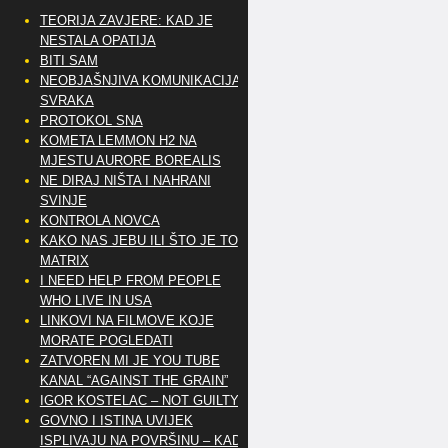
TEORIJA ZAVJERE: KAD JE
NESTALA OPATIJA
BITI SAM
NEOBJAŠNJIVA KOMUNIKACIJA
SVRAKA
PROTOKOL SNA
KOMETA LEMMON H2 NA
MJESTU AURORE BOREALIS
NE DIRAJ NIŠTA I NAHRANI
SVINJE
KONTROLA NOVCA
KAKO NAS JEBU ILI ŠTO JE TO
MATRIX
I NEED HELP FROM PEOPLE
WHO LIVE IN USA
LINKOVI NA FILMOVE KOJE
MORATE POGLEDATI
ZATVOREN MI JE YOU TUBE
KANAL “AGAINST THE GRAIN”
IGOR KOSTELAC – NOT GUILTY
GOVNO I ISTINA UVIJEK
ISPLIVAJU NA POVRŠINU – KAD