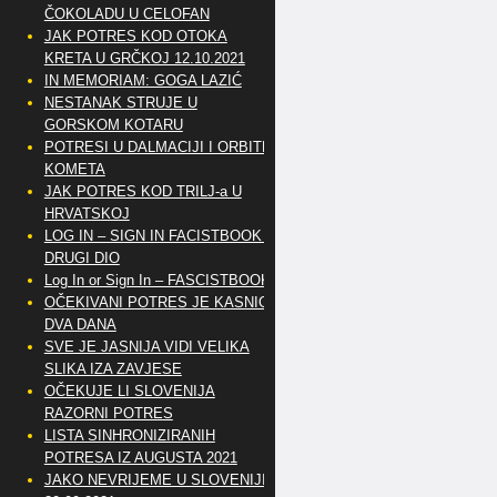
ČOKOLADU U CELOFAN
JAK POTRES KOD OTOKA
KRETA U GRČKOJ 12.10.2021
IN MEMORIAM: GOGA LAZIĆ
NESTANAK STRUJE U
GORSKOM KOTARU
POTRESI U DALMACIJI I ORBITE
KOMETA
JAK POTRES KOD TRILJ-a U
HRVATSKOJ
LOG IN – SIGN IN FACISTBOOK –
DRUGI DIO
Log In or Sign In – FASCISTBOOK
OČEKIVANI POTRES JE KASNIO
DVA DANA
SVE JE JASNIJA VIDI VELIKA
SLIKA IZA ZAVJESE
OČEKUJE LI SLOVENIJA
RAZORNI POTRES
LISTA SINHRONIZIRANIH
POTRESA IZ AUGUSTA 2021
JAKO NEVRIJEME U SLOVENIJI