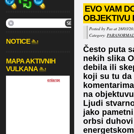
EVO VAM DO
OBJEKTIVU
Posted by Pas at 28/03/20
Category:
PARANORMA
NOTICE
Često puta s
nekih slika 
MAPA AKTIVNIH
debila ili sk
VULKANA
koji su tu da
[
enlarge
]
komentarima 
na objektuvu 
Ljudi stvarno
jako pametni
orbsi duhovi
energetskom