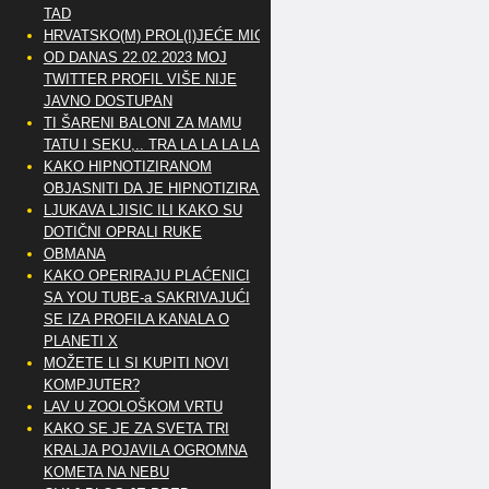
TAD
HRVATSKO(M) PROL(I)JEĆE MIG
OD DANAS 22.02.2023 MOJ
TWITTER PROFIL VIŠE NIJE
JAVNO DOSTUPAN
TI ŠARENI BALONI ZA MAMU
TATU I SEKU,.. TRA LA LA LA LA
KAKO HIPNOTIZIRANOM
OBJASNITI DA JE HIPNOTIZIRAN
LJUKAVA LJISIC ILI KAKO SU
DOTIČNI OPRALI RUKE
OBMANA
KAKO OPERIRAJU PLAĆENICI
SA YOU TUBE-a SAKRIVAJUĆI
SE IZA PROFILA KANALA O
PLANETI X
MOŽETE LI SI KUPITI NOVI
KOMPJUTER?
LAV U ZOOLOŠKOM VRTU
KAKO SE JE ZA SVETA TRI
KRALJA POJAVILA OGROMNA
KOMETA NA NEBU