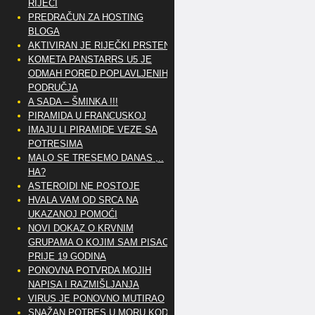
RIJEČI
PREDRAČUN ZA HOSTING
BLOGA
AKTIVIRAN JE RIJEČKI PRSTEN
KOMETA PANSTARRS U5 JE
ODMAH PORED POPLAVLJENIH
PODRUČJA
A SADA – ŠMINKA !!!
PIRAMIDA U FRANCUSKOJ
IMAJU LI PIRAMIDE VEZE SA
POTRESIMA
MALO SE TRESEMO DANAS ,..
HA?
ASTEROIDI NE POSTOJE
HVALA VAM OD SRCA NA
UKAZANOJ POMOĆI
NOVI DOKAZ O KRVNIM
GRUPAMA O KOJIM SAM PISAO
PRIJE 19 GODINA
PONOVNA POTVRDA MOJIH
NAPISA I RAZMIŠLJANJA
VIRUS JE PONOVNO MUTIRAO
SNAŽAN POTRES U MORU KOD