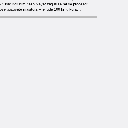
 :” kad koristim flash player zagušuje mi se procesor”
bože pozovete majstora – jer ode 100 kn u kurac..