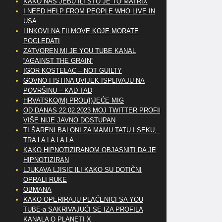
KAKO NAS JEBU ILI ŠTO JE TO MATRIX
I NEED HELP FROM PEOPLE WHO LIVE IN
USA
LINKOVI NA FILMOVE KOJE MORATE
POGLEDATI
ZATVOREN MI JE YOU TUBE KANAL
“AGAINST THE GRAIN”
IGOR KOSTELAC – NOT GUILTY
GOVNO I ISTINA UVIJEK ISPLIVAJU NA
POVRŠINU – KAD TAD
HRVATSKO(M) PROL(I)JEĆE MIG
OD DANAS 22.02.2023 MOJ TWITTER PROFIL
VIŠE NIJE JAVNO DOSTUPAN
TI ŠARENI BALONI ZA MAMU TATU I SEKU,..
TRA LA LA LA LA
KAKO HIPNOTIZIRANOM OBJASNITI DA JE
HIPNOTIZIRAN
LJUKAVA LJISIC ILI KAKO SU DOTIČNI
OPRALI RUKE
OBMANA
KAKO OPERIRAJU PLAĆENICI SA YOU
TUBE-a SAKRIVAJUĆI SE IZA PROFILA
KANALA O PLANETI X