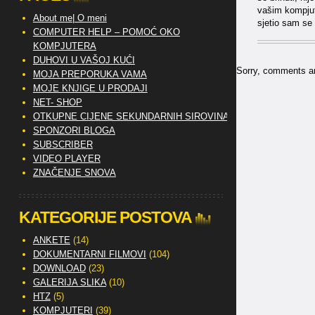
vašim kompjute
About me| O meni
sjetio sam se 
COMPUTER HELP – POMOĆ OKO
KOMPJUTERA
DUHOVI U VAŠOJ KUĆI
Sorry, comments are
MOJA PREPORUKA VAMA
MOJE KNJIGE U PRODAJI
NET- SHOP
OTKUPNE CIJENE SEKUNDARNIH SIROVINA
SPONZORI BLOGA
SUBSCRIBER
VIDEO PLAYER
ZNAČENJE SNOVA
KATEGORIJE POSTOVA
ANKETE
(14)
DOKUMENTARNI FILMOVI
(104)
DOWNLOAD
(23)
GALERIJA SLIKA
(10)
HTZ
(5)
KOMPJUTERI
(39)