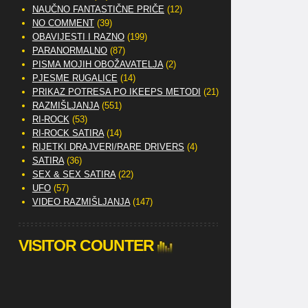
NAUČNO FANTASTIČNE PRIČE
(12)
NO COMMENT
(39)
OBAVIJESTI I RAZNO
(199)
PARANORMALNO
(87)
PISMA MOJIH OBOŽAVATELJA
(2)
PJESME RUGALICE
(14)
PRIKAZ POTRESA PO IKEEPS METODI
(21)
RAZMIŠLJANJA
(551)
RI-ROCK
(53)
RI-ROCK SATIRA
(14)
RIJETKI DRAJVERI/RARE DRIVERS
(4)
SATIRA
(36)
SEX & SEX SATIRA
(22)
UFO
(57)
VIDEO RAZMIŠLJANJA
(147)
VISITOR COUNTER