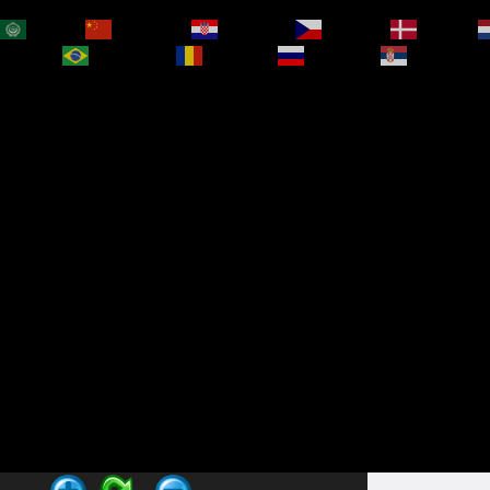
العربية
简体中文
Hrvatski
Čeština‎
Dansk
bokmål
Português
Română
Русский
Српски је