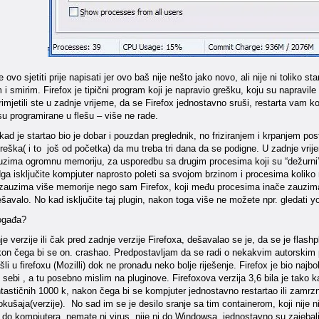
ovo sjetiti prije napisati jer ovo baš nije nešto jako novo, ali nije ni toliko s
i smirim. Firefox je tipični program koji je napravio grešku, koju su napravile
imjetili ste u zadnje vrijeme, da se Firefox jednostavno sruši, restarta vam k
su programirane u flešu – više ne rade.
kad je startao bio je dobar i pouzdan preglednik, no friziranjem i krpanjem po
reška( i to još od početka) da mu treba tri dana da se podigne. U zadnje vrij
ima ogromnu memoriju, za usporedbu sa drugim procesima koji su “dežurni” 
dga isključite kompjuter naprosto poleti sa svojom brzinom i procesima kolik
ili zauzima više memorije nego sam Firefox, koji među procesima inače zauzim
dešavalo. No kad isključite taj plugin, nakon toga više ne možete npr. gledati yo
ogađa?
je verzije ili čak pred zadnje verzije Firefoxa, dešavalao se je, da se je flas
kon čega bi se on. crashao. Predpostavljam da se radi o nekakvim autorskim 
li u firefoxu (Mozilli) dok ne pronađu neko bolje riješenje. Firefox je bio najbol
o sebi , a tu posebno mislim na pluginove. Firefoxova verzija 3,6 bila je tako 
tastičnih 1000 k, nakon čega bi se kompjuter jednostavno restartao ili zamrznu
okušaja(verzije). No sad im se je desilo sranje sa tim containerom, koji nije
je do kompjutera, nemate ni virus, nije ni do Windowsa, jednostavno su zajeba