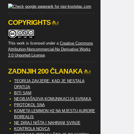
COPYRIGHTS
This work is licensed under a
Creative Commons
Attribution-Noncommercial-No Derivative Works
3.0 Unported License
.
ZADNJIH 200 ČLANAKA
TEORIJA ZAVJERE: KAD JE NESTALA
OPATIJA
BITI SAM
NEOBJAŠNJIVA KOMUNIKACIJA SVRAKA
PROTOKOL SNA
KOMETA LEMMON H2 NA MJESTU AURORE
BOREALIS
NE DIRAJ NIŠTA I NAHRANI SVINJE
KONTROLA NOVCA