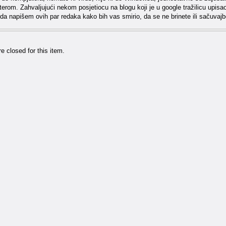
rom. Zahvaljujući nekom posjetiocu na blogu koji je u google tražilicu upisao
da napišem ovih par redaka kako bih vas smirio, da se ne brinete ili sačuvaj
 closed for this item.