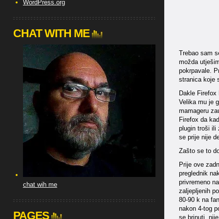
WordPress.org
CHAT WITH ME
Trebao sam se 
možda utješim 
pokrpavale. Pr
stranica koje 
Dakle Firefox 
Velika mu je g
mamageru zauz
Firefox da ka
plugin troši 
se prije nije 
Zašto se to d
Prije ove zadn
preglednik na
privremeno naš
chat wih me
zaljepljenih p
80-90 k na fan
nakon 4-tog p
PAGES
se brinuti, ni