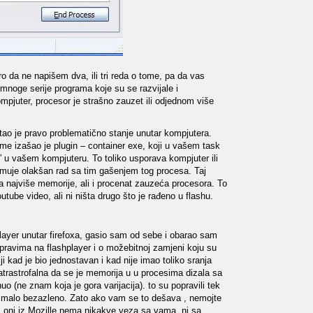
taro da ne napišem dva, ili tri reda o tome, pa da vas
 mnoge serije programa koje su se razvijale i
ompjuter, procesor je strašno zauzet ili odjednom više
stao je pravo problematično stanje unutar kompjutera.
eme izašao je plugin – container exe, koji u vašem task
u vašem kompjuteru. To toliko usporava kompjuter ili
o muje olakšan rad sa tim gašenjem tog procesa. Taj
a najviše memorije, ali i procenat zauzeća procesora. To
utube video, ali ni ništa drugo što je rađeno u flashu.
hplayer unutar firefoxa, gasio sam od sebe i obarao sam
pravima na flashplayer i o možebitnoj zamjeni koju su
ji kad je bio jednostavan i kad nije imao toliko sranja
katrastrofalna da se je memorija u u procesima dizala sa
o (ne znam koja je gora varijacija). to su popravili tek
 nimalo bezazleno. Zato ako vam se to dešava , nemojte
li oni iz Mozille nema nikakve veza sa vama, ni sa