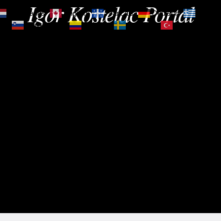
Igor Kostelac Portal
Nederlands
English
Français
Deutsch
Ελληνι
зик
Slovenščina
Español
Svenska
Türkçe