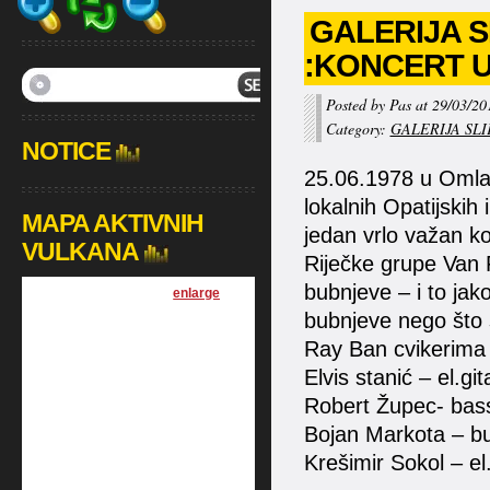
GALERIJA S
:KONCERT U 
Posted by Pas at 29/03/20
Category:
GALERIJA SLI
NOTICE
25.06.1978 u Omlad
lokalnih Opatijskih
MAPA AKTIVNIH
jedan vrlo važan ko
VULKANA
Riječke grupe Van 
bubnjeve – i to jak
[
enlarge
]
bubnjeve nego što s
Ray Ban cvikerima 
Elvis stanić – el.git
Robert Župec- bass
Bojan Markota – bu
Krešimir Sokol – el.