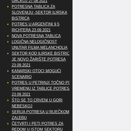
GRČKOJ 27.08.2021
POTRESNA TABLICA ZA
SLOVENIJU -SEKTOR ILIRSKA
BISTRICA
POTRES U ARGENTINI 9,5
RICHTERA 23.09.2021
NOVA POTRESNA TABLICA
LOGIČNA NELOGIČNOST
UNUTAR FILMA MELANCHOLIA
SEKTOR KOD ILIRSKE BISTRICE
JE NOVO ŽARIŠTE POTRESA
23.09.2021
KANARSKI OTOCI MOGUĆI
SCENARIO
POTRES U PETRINJI TOČNO PO
VREMENU IZ TABLICE POTRESA
23.09.2021
ŠTO SE TO CRVENI U GORI
NEBESKOJ
SERIJA POTRESA U RIJEČKOM
ZALEĐU
ČETVRTI I PETI POTRES ZA
REDOM U ISTOM SEKTORU