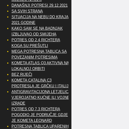
DANAŠNJI POTRESI 29.12.2021
SA SVIH STRANA
SITUACIJA NA NEBU DO KRAJA
2021 GODINE
KAKO SAM SE NA BADNJAK
IZBLJUVAO OD SMIJEHA
POTRES OD 2.4 RICHTERA
KOGA SU PREŠUTLI
MEGA POTRESNA TABLICA SA
POVEZANIM POTRESIMA
KOMETA ATLAS Q3 AKTIVNA NA
LOKALNOJ ORBITI
BEZ RIJEČI
KOMETA CATALINA C3
PROTRESLA JE GRČKU I ITALIJU
ANTIGRAVITACIJONA LETJELICA
VJEROJATNO KUĆNE ILI VOJNE
IZRADE
POTRES OD 7.3 RICHTERA
POGODIO JE PODRUČJE GDJE
JE KOMETA LEONARD
POTRESNA TABLICA UPARENIH