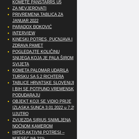
KOMETE PANSTARRS U5
ZA NEVJEROVATI
PRIVREMENA TABLICA ZA
JANUAR 2022
PARADOX ĐOKOVIĆ
INTERVIEW
KINESKI POTRES, PUCNJAVA I
ZDRAVA PAMET
POGLEDAJTE KOLIČINU
SNIJEGA KOJA JE PALA ŠIROM
SVIJETA
KOMETA PALOMAR UDARILA
TURSKU SA 5.2 RICHTERA
TABLICE HRVATSKE SLOVENIJE
I BIH SE POTPUNO VREMENSKI
PODUDARAJU
OBJEKT KOJI SE VIDIO PRIJE
IZLASKA SUNCA 3.01.2022 u 7:25
UJUTRO
ZVIJEZDA SIRIUS SNIMLJENA
NOĆNOM KAMEROM
HIPER AKTIVNI POTRESI –
MJESEC NA 21%