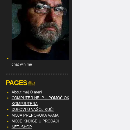
chat wih me
PAGES
About me| O meni
COMPUTER HELP – POMOĆ OKO
KOMPJUTERA
DUHOVI U VAŠOJ KUĆI
MOJA PREPORUKA VAMA
MOJE KNJIGE U PRODAJI
NET- SHOP