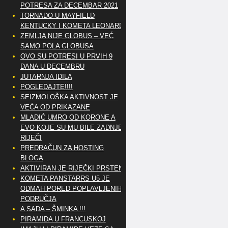
POTRESA ZA DECEMBAR 2021
TORNADO U MAYFIELD
KENTUCKY I KOMETA LEONARD
ZEMLJA NIJE GLOBUS – VEĆ
SAMO POLA GLOBUSA
OVO SU POTRESI U PRVIH 9
DANA U DECEMBRU
JUTARNJA IDILA
POGLEDAJTE!!!!
SEIZMOLOŠKA AKTIVNOST JE
VEĆA OD PRIKAZANE
MLADIĆ UMRO OD KORONE A
EVO KOJE SU MU BILE ZADNJE
RIJEČI
PREDRAČUN ZA HOSTING
BLOGA
AKTIVIRAN JE RIJEČKI PRSTEN
KOMETA PANSTARRS U5 JE
ODMAH PORED POPLAVLJENIH
PODRUČJA
A SADA – ŠMINKA !!!
PIRAMIDA U FRANCUSKOJ