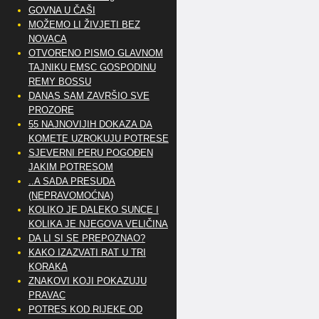
GOVNA U ČAŠI
MOŽEMO LI ŽIVJETI BEZ
NOVACA
OTVORENO PISMO GLAVNOM
TAJNIKU EMSC GOSPODINU
REMY BOSSU
DANAS SAM ZAVRŠIO SVE
PROZORE
55 NAJNOVIJIH DOKAZA DA
KOMETE UZROKUJU POTRESE
SJEVERNI PERU POGOĐEN
JAKIM POTRESOM
..A SADA PRESUDA
(NEPRAVOMOĆNA)
KOLIKO JE DALEKO SUNCE I
KOLIKA JE NJEGOVA VELIČINA
DA LI SI SE PREPOZNAO?
KAKO IZAZVATI RAT U TRI
KORAKA
ZNAKOVI KOJI POKAZUJU
PRAVAC
POTRES KOD RIJEKE OD