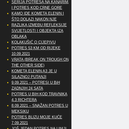
SERIJA POTRESA NA KANARIMA
I POTRES KOD CRNE GORE
KAMO IDE KOMETA ELENIN I
ŠTO DOLAZI NAKON NJE
RAZLIKA IZMEĐU REFLEKSIJE
SVIJETLOSTI I OBJEKTA IZA
OBLAKA
KOLAKUŠIĆ O CIJEPIVU
POTRES 53 KM OD RIJEKE
10.09.2021
VRATA (BREAK ON TROUGH ON
THE OTHER SIDE)
KOMETA ELENIN A3 JE U
SILAZNOJ PUTANJI
9.09.2021 – POTRESI U BiH
ZADNJIH 24 SATA
POTRES U BIH KOD TRAVNIKA
4.3 RICHTERA
8.09.2021 – SNAŽAN POTRES U
MEKSIKU
POTRES BLIZU MOJE KUĆE
7.09.2021
JOŠ JEDAN POTRES NA LINIJI