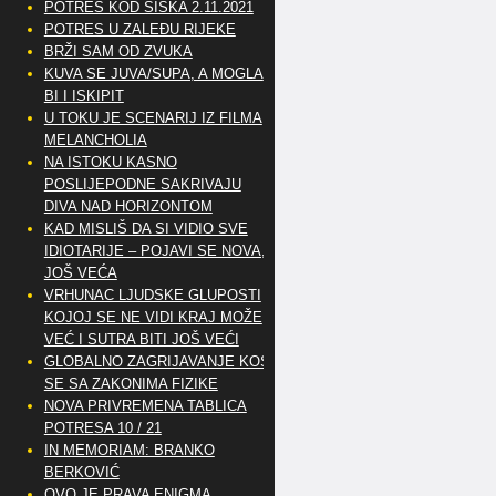
POTRES KOD SISKA 2.11.2021
POTRES U ZALEĐU RIJEKE
BRŽI SAM OD ZVUKA
KUVA SE JUVA/SUPA, A MOGLA
BI I ISKIPIT
U TOKU JE SCENARIJ IZ FILMA
MELANCHOLIA
NA ISTOKU KASNO
POSLIJEPODNE SAKRIVAJU
DIVA NAD HORIZONTOM
KAD MISLIŠ DA SI VIDIO SVE
IDIOTARIJE – POJAVI SE NOVA,..
JOŠ VEĆA
VRHUNAC LJUDSKE GLUPOSTI
KOJOJ SE NE VIDI KRAJ MOŽE
VEĆ I SUTRA BITI JOŠ VEĆI
GLOBALNO ZAGRIJAVANJE KOSI
SE SA ZAKONIMA FIZIKE
NOVA PRIVREMENA TABLICA
POTRESA 10 / 21
IN MEMORIAM: BRANKO
BERKOVIĆ
OVO JE PRAVA ENIGMA