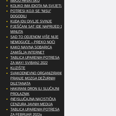
IMAJU HRVATSKU
KOLIKO IMA IDIOTA NA SVIJETU?
POTRESI KOJI SE “NISU”
DOGODILI
KUDA IDU DIVLJE SVINJE
PJEŠČANI SAT IDE NAPRIJED 10
MINUTA
SAD TO ODJENOM VIŠE NIJE
NEMOGUĆE – PREKO NOĆI
KAKO NAIVNA SOBARICA
ZAMIŠLJA INTERNET
TABLICA UPARENIH POTRESA
ZA MAY/ SVIBANJ 2022
KLIZIŠTE
SVAKODNEVNO ORGANIZIRANO
PRANJE MOZGA DEŽURNIH
DILETANATA
HAKIRANI DRON ILI SLUČAJNI
PROLAZNIK
(NE)SLUČAJNA NACISTIČKA
CENZURA JAVNIH MEDIJA
TABLICA UPARENIH POTRESA
ZA FEBRUAR 2022g