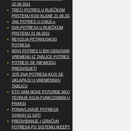
22.09.2021
TREĆI POTRES U RIJEČKOM
PRSTENU KOD KLANE 21.09.2021
JAK POTRES U CHILE-u
DVA POTRESA U RIJEČKOM
PRSTENU 21.09.2021
REVIZIJA PETRINJSKOG
POTRESA
NOVI POTRES U BIH ODGOVARA
VREMENU IZ TABLICE POTRESA
POTRESI SE (NE)MOGU
PREDVIDJETI
JOŠ DVA POTRESA KOJI SE
UKLAPAJU U VREMENSKU
TABLICU
ETO VAM NOVE POTVRDE MOJE
TEORIJE KOJA FUNKCIONIRA U
PRAKSI
PONAVLJANJE POTRESA
SVAKIH 12 SATI
PREDVIĐANJE I IZRAČUN
POTRESA PO SISTEMU IKEEPS