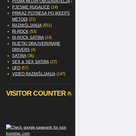
PISMA MOJIH OBOŽAVATELJA
(2)
PJESME RUGALICE
(14)
PRIKAZ POTRESA PO IKEEPS
METODI
(21)
RAZMIŠLJANJA
(551)
RI-ROCK
(53)
RI-ROCK SATIRA
(14)
RIJETKI DRAJVERI/RARE
DRIVERS
(4)
SATIRA
(36)
SEX & SEX SATIRA
(22)
UFO
(57)
VIDEO RAZMIŠLJANJA
(147)
VISITOR COUNTER