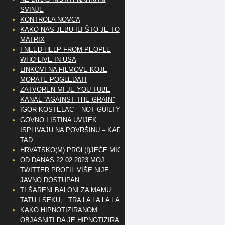
SVINJE
KONTROLA NOVCA
KAKO NAS JEBU ILI ŠTO JE TO
MATRIX
I NEED HELP FROM PEOPLE
WHO LIVE IN USA
LINKOVI NA FILMOVE KOJE
MORATE POGLEDATI
ZATVOREN MI JE YOU TUBE
KANAL “AGAINST THE GRAIN”
IGOR KOSTELAC – NOT GUILTY
GOVNO I ISTINA UVIJEK
ISPLIVAJU NA POVRŠINU – KAD
TAD
HRVATSKO(M) PROL(I)JEĆE MIG
OD DANAS 22.02.2023 MOJ
TWITTER PROFIL VIŠE NIJE
JAVNO DOSTUPAN
TI ŠARENI BALONI ZA MAMU
TATU I SEKU,.. TRA LA LA LA LA
KAKO HIPNOTIZIRANOM
OBJASNITI DA JE HIPNOTIZIRAN