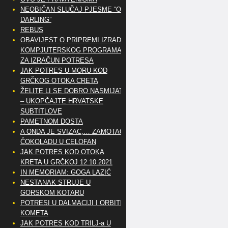
NEOBIČAN SLUČAJ PJESME “OH
DARLING”
REBUS
OBAVIJEST O PRIPREMI IZRADE
KOMPJUTERSKOG PROGRAMA
ZA IZRAČUN POTRESA
JAK POTRES U MORU KOD
GRČKOG OTOKA CRETA
ŽELITE LI SE DOBRO NASMIJATI
– UKOPČAJTE HRVATSKE
SUBTITLOVE
PAMETNOM DOSTA
A ONDA JE SVIZAC,… ZAMOTAO
ČOKOLADU U CELOFAN
JAK POTRES KOD OTOKA
KRETA U GRČKOJ 12.10.2021
IN MEMORIAM: GOGA LAZIĆ
NESTANAK STRUJE U
GORSKOM KOTARU
POTRESI U DALMACIJI I ORBITE
KOMETA
JAK POTRES KOD TRILJ-a U