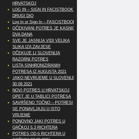
HRVATSKOJ
LOG IN – SIGN IN FACISTBOOK –
DRUGI DIO
Log In or Sign In – FASCISTBOOK
OČEKIVANI POTRES JE KASNIO
DVA DANA
SVE JE JASNIJA VIDI VELIKA
SLIKA IZA ZAVJESE
OČEKUJE LI SLOVENIJA
RAZORNI POTRES
LISTA SINHRONIZIRANIH
POTRESA IZ AUGUSTA 2021
JAKO NEVRIJEME U SLOVENIJI
30.09.2021
NOVI POTRES U HRVATSKOJ
OPET JE U TABLICI POTRESA
SAVRŠENO TOČNO – POTRESI
SE PONAVLJAJU U ISTO
VRIJEME
PONOVNO JAKI POTRES U
GRČKOJ 5.3 RICHTERA
POTRES OD 6 RICHTERA U