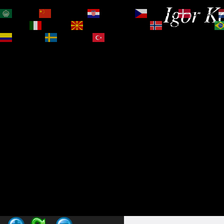
Igor Ko
العربية
简体中文
Hrvatski
Čeština‎
Dansk
Magyar
Italiano
Македонски јазик
Norsk bokmål
Español
Svenska
Türkçe