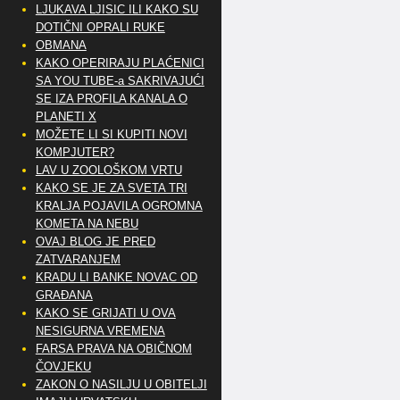
LJUKAVA LJISIC ILI KAKO SU
DOTIČNI OPRALI RUKE
OBMANA
KAKO OPERIRAJU PLAĆENICI
SA YOU TUBE-a SAKRIVAJUĆI
SE IZA PROFILA KANALA O
PLANETI X
MOŽETE LI SI KUPITI NOVI
KOMPJUTER?
LAV U ZOOLOŠKOM VRTU
KAKO SE JE ZA SVETA TRI
KRALJA POJAVILA OGROMNA
KOMETA NA NEBU
OVAJ BLOG JE PRED
ZATVARANJEM
KRADU LI BANKE NOVAC OD
GRAĐANA
KAKO SE GRIJATI U OVA
NESIGURNA VREMENA
FARSA PRAVA NA OBIČNOM
ČOVJEKU
ZAKON O NASILJU U OBITELJI