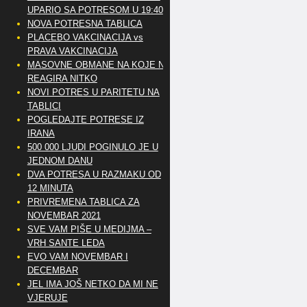
UPARIO SA POTRESOM U 19:40
NOVA POTRESNA TABLICA
PLACEBO VAKCINACIJA vs
PRAVA VAKCINACIJA
MASOVNE OBMANE NA KOJE NE
REAGIRA NITKO
NOVI POTRES U PARITETU NA
TABLICI
POGLEDAJTE POTRESE IZ
IRANA
500 000 LJUDI POGINULO JE U
JEDNOM DANU
DVA POTRESA U RAZMAKU OD
12 MINUTA
PRIVREMENA TABLICA ZA
NOVEMBAR 2021
SVE VAM PIŠE U MEDIJMA –
VRH SANTE LEDA
EVO VAM NOVEMBAR I
DECEMBAR
JEL IMA JOŠ NETKO DA MI NE
VJERUJE