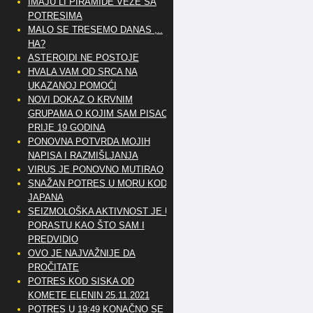
IMAJU LI PIRAMIDE VEZE SA
POTRESIMA
MALO SE TRESEMO DANAS ,..
HA?
ASTEROIDI NE POSTOJE
HVALA VAM OD SRCA NA
UKAZANOJ POMOĆI
NOVI DOKAZ O KRVNIM
GRUPAMA O KOJIM SAM PISAO
PRIJE 19 GODINA
PONOVNA POTVRDA MOJIH
NAPISA I RAZMIŠLJANJA
VIRUS JE PONOVNO MUTIRAO
SNAŽAN POTRES U MORU KOD
JAPANA
SEIZMOLOŠKA AKTIVNOST JE U
PORASTU KAO ŠTO SAM I
PREDVIDIO
OVO JE NAJVAŽNIJE DA
PROČITATE
POTRES KOD SISKA OD
KOMETE ELENIN 25.11.2021
POTRES U 19:49 KONAČNO SE