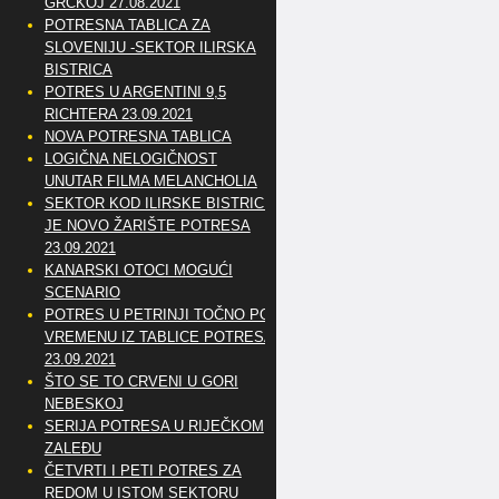
GRČKOJ 27.08.2021
POTRESNA TABLICA ZA
SLOVENIJU -SEKTOR ILIRSKA
BISTRICA
POTRES U ARGENTINI 9,5
RICHTERA 23.09.2021
NOVA POTRESNA TABLICA
LOGIČNA NELOGIČNOST
UNUTAR FILMA MELANCHOLIA
SEKTOR KOD ILIRSKE BISTRICE
JE NOVO ŽARIŠTE POTRESA
23.09.2021
KANARSKI OTOCI MOGUĆI
SCENARIO
POTRES U PETRINJI TOČNO PO
VREMENU IZ TABLICE POTRESA
23.09.2021
ŠTO SE TO CRVENI U GORI
NEBESKOJ
SERIJA POTRESA U RIJEČKOM
ZALEĐU
ČETVRTI I PETI POTRES ZA
REDOM U ISTOM SEKTORU