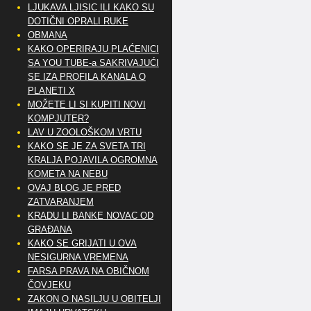
LJUKAVA LJISIC ILI KAKO SU
DOTIČNI OPRALI RUKE
OBMANA
KAKO OPERIRAJU PLAĆENICI
SA YOU TUBE-a SAKRIVAJUĆI
SE IZA PROFILA KANALA O
PLANETI X
MOŽETE LI SI KUPITI NOVI
KOMPJUTER?
LAV U ZOOLOŠKOM VRTU
KAKO SE JE ZA SVETA TRI
KRALJA POJAVILA OGROMNA
KOMETA NA NEBU
OVAJ BLOG JE PRED
ZATVARANJEM
KRADU LI BANKE NOVAC OD
GRAĐANA
KAKO SE GRIJATI U OVA
NESIGURNA VREMENA
FARSA PRAVA NA OBIČNOM
ČOVJEKU
ZAKON O NASILJU U OBITELJI