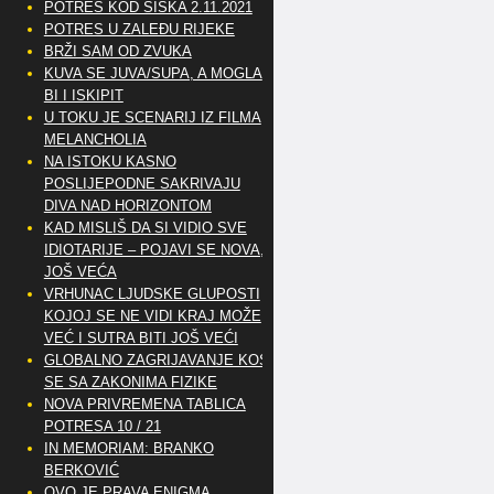
POTRES KOD SISKA 2.11.2021
POTRES U ZALEĐU RIJEKE
BRŽI SAM OD ZVUKA
KUVA SE JUVA/SUPA, A MOGLA
BI I ISKIPIT
U TOKU JE SCENARIJ IZ FILMA
MELANCHOLIA
NA ISTOKU KASNO
POSLIJEPODNE SAKRIVAJU
DIVA NAD HORIZONTOM
KAD MISLIŠ DA SI VIDIO SVE
IDIOTARIJE – POJAVI SE NOVA,..
JOŠ VEĆA
VRHUNAC LJUDSKE GLUPOSTI
KOJOJ SE NE VIDI KRAJ MOŽE
VEĆ I SUTRA BITI JOŠ VEĆI
GLOBALNO ZAGRIJAVANJE KOSI
SE SA ZAKONIMA FIZIKE
NOVA PRIVREMENA TABLICA
POTRESA 10 / 21
IN MEMORIAM: BRANKO
BERKOVIĆ
OVO JE PRAVA ENIGMA