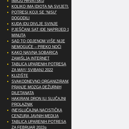
IMAJU HRVATSKU
KOLIKO IMA IDIOTA NA SVIJETU?
POTRESI KOJI SE “NISU”
DOGODILI
KUDA IDU DIVLJE SVINJE
PJEŠČANI SAT IDE NAPRIJED 10
MINUTA
SAD TO ODJENOM VIŠE NIJE
NEMOGUĆE – PREKO NOĆI
KAKO NAIVNA SOBARICA
ZAMIŠLJA INTERNET
TABLICA UPARENIH POTRESA
ZA MAY/ SVIBANJ 2022
KLIZIŠTE
SVAKODNEVNO ORGANIZIRANO
PRANJE MOZGA DEŽURNIH
DILETANATA
HAKIRANI DRON ILI SLUČAJNI
PROLAZNIK
(NE)SLUČAJNA NACISTIČKA
CENZURA JAVNIH MEDIJA
TABLICA UPARENIH POTRESA
ZA FEBRUAR 2022g