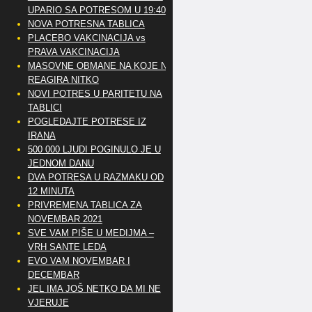
UPARIO SA POTRESOM U 19:40
NOVA POTRESNA TABLICA
PLACEBO VAKCINACIJA vs
PRAVA VAKCINACIJA
MASOVNE OBMANE NA KOJE NE
REAGIRA NITKO
NOVI POTRES U PARITETU NA
TABLICI
POGLEDAJTE POTRESE IZ
IRANA
500 000 LJUDI POGINULO JE U
JEDNOM DANU
DVA POTRESA U RAZMAKU OD
12 MINUTA
PRIVREMENA TABLICA ZA
NOVEMBAR 2021
SVE VAM PIŠE U MEDIJMA –
VRH SANTE LEDA
EVO VAM NOVEMBAR I
DECEMBAR
JEL IMA JOŠ NETKO DA MI NE
VJERUJE