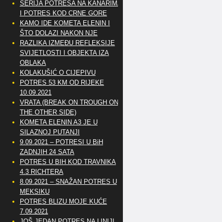
SERIJA POTRESA NA KANARIMA
I POTRES KOD CRNE GORE
KAMO IDE KOMETA ELENIN I
ŠTO DOLAZI NAKON NJE
RAZLIKA IZMEĐU REFLEKSIJE
SVIJETLOSTI I OBJEKTA IZA
OBLAKA
KOLAKUŠIĆ O CIJEPIVU
POTRES 53 KM OD RIJEKE
10.09.2021
VRATA (BREAK ON TROUGH ON
THE OTHER SIDE)
KOMETA ELENIN A3 JE U
SILAZNOJ PUTANJI
9.09.2021 – POTRESI U BiH
ZADNJIH 24 SATA
POTRES U BIH KOD TRAVNIKA
4.3 RICHTERA
8.09.2021 – SNAŽAN POTRES U
MEKSIKU
POTRES BLIZU MOJE KUĆE
7.09.2021
JOŠ JEDAN POTRES NA LINIJI