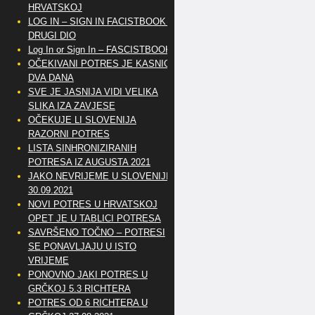
HRVATSKOJ
LOG IN – SIGN IN FACISTBOOK –
DRUGI DIO
Log In or Sign In – FASCISTBOOK
OČEKIVANI POTRES JE KASNIO
DVA DANA
SVE JE JASNIJA VIDI VELIKA
SLIKA IZA ZAVJESE
OČEKUJE LI SLOVENIJA
RAZORNI POTRES
LISTA SINHRONIZIRANIH
POTRESA IZ AUGUSTA 2021
JAKO NEVRIJEME U SLOVENIJI
30.09.2021
NOVI POTRES U HRVATSKOJ
OPET JE U TABLICI POTRESA
SAVRŠENO TOČNO – POTRESI
SE PONAVLJAJU U ISTO
VRIJEME
PONOVNO JAKI POTRES U
GRČKOJ 5.3 RICHTERA
POTRES OD 6 RICHTERA U