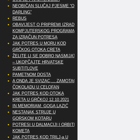
NEOBIČAN SLUČAJ PJESME “OH
DARLING”
REBUS
OBAVIJEST O PRIPREMI IZRADE
KOMPJUTERSKOG PROGRAMA
ZA IZRAČUN POTRESA
JAK POTRES U MORU KOD
GRČKOG OTOKA CRETA
ŽELITE LI SE DOBRO NASMIJATI
– UKOPČAJTE HRVATSKE
SUBTITLOVE
PAMETNOM DOSTA
A ONDA JE SVIZAC,… ZAMOTAO
ČOKOLADU U CELOFAN
JAK POTRES KOD OTOKA
KRETA U GRČKOJ 12.10.2021
IN MEMORIAM: GOGA LAZIĆ
NESTANAK STRUJE U
GORSKOM KOTARU
POTRESI U DALMACIJI I ORBITE
KOMETA
JAK POTRES KOD TRILJ-a U