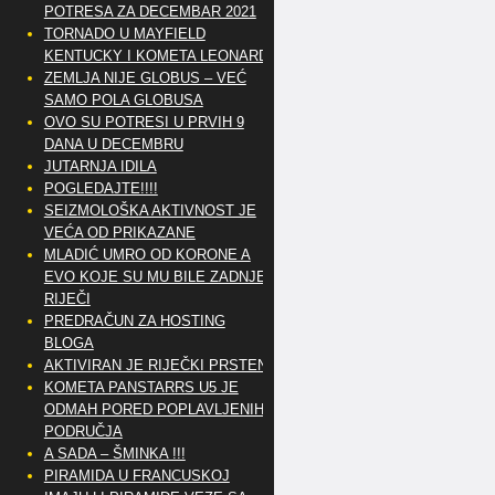
POTRESA ZA DECEMBAR 2021
TORNADO U MAYFIELD
KENTUCKY I KOMETA LEONARD
ZEMLJA NIJE GLOBUS – VEĆ
SAMO POLA GLOBUSA
OVO SU POTRESI U PRVIH 9
DANA U DECEMBRU
JUTARNJA IDILA
POGLEDAJTE!!!!
SEIZMOLOŠKA AKTIVNOST JE
VEĆA OD PRIKAZANE
MLADIĆ UMRO OD KORONE A
EVO KOJE SU MU BILE ZADNJE
RIJEČI
PREDRAČUN ZA HOSTING
BLOGA
AKTIVIRAN JE RIJEČKI PRSTEN
KOMETA PANSTARRS U5 JE
ODMAH PORED POPLAVLJENIH
PODRUČJA
A SADA – ŠMINKA !!!
PIRAMIDA U FRANCUSKOJ