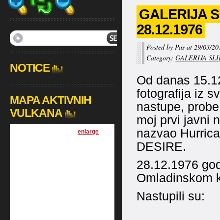
GALERIJA S
28.12.1976
Posted by Pas at 29/03/20
Category:
GALERIJA SLI
NOTICE
Od danas 15.12
fotografija iz s
MAPA AKTIVNIH
nastupe, probe 
VULKANA
moj prvi javni
nazvao Hurric
[
enlarge
]
DESIRE.
28.12.1976 godi
Omladinskom kl
Nastupili su: