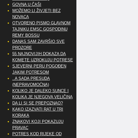
GOVNA U ČAŠI
MOŽEMO LI ŽIVJETI BEZ
NOVACA
OTVORENO PISMO GLAVNOM
TAJNIKU EMSC GOSPODINU
REMY BOSSU
DANAS SAM ZAVRŠIO SVE
PROZORE
55 NAJNOVIJIH DOKAZA DA
KOMETE UZROKUJU POTRESE
SJEVERNI PERU POGOĐEN
JAKIM POTRESOM
..A SADA PRESUDA
(NEPRAVOMOĆNA)
KOLIKO JE DALEKO SUNCE I
KOLIKA JE NJEGOVA VELIČINA
DA LI SI SE PREPOZNAO?
KAKO IZAZVATI RAT U TRI
KORAKA
ZNAKOVI KOJI POKAZUJU
PRAVAC
POTRES KOD RIJEKE OD