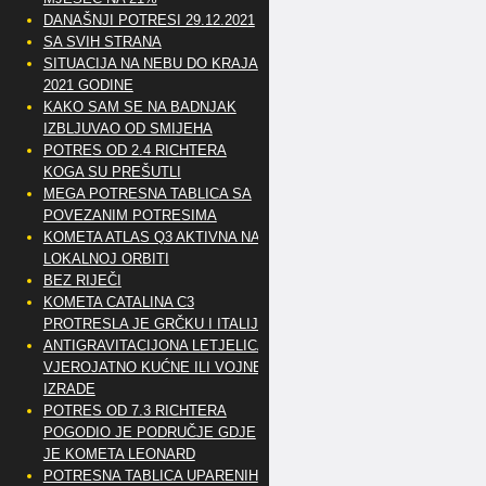
DANAŠNJI POTRESI 29.12.2021
SA SVIH STRANA
SITUACIJA NA NEBU DO KRAJA
2021 GODINE
KAKO SAM SE NA BADNJAK
IZBLJUVAO OD SMIJEHA
POTRES OD 2.4 RICHTERA
KOGA SU PREŠUTLI
MEGA POTRESNA TABLICA SA
POVEZANIM POTRESIMA
KOMETA ATLAS Q3 AKTIVNA NA
LOKALNOJ ORBITI
BEZ RIJEČI
KOMETA CATALINA C3
PROTRESLA JE GRČKU I ITALIJU
ANTIGRAVITACIJONA LETJELICA
VJEROJATNO KUĆNE ILI VOJNE
IZRADE
POTRES OD 7.3 RICHTERA
POGODIO JE PODRUČJE GDJE
JE KOMETA LEONARD
POTRESNA TABLICA UPARENIH