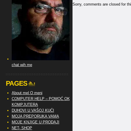
Sorry, comments are closed for thi
chat wih me
PAGES
About me| O meni
COMPUTER HELP – POMOĆ OKO
KOMPJUTERA
DUHOVI U VAŠOJ KUĆI
MOJA PREPORUKA VAMA
MOJE KNJIGE U PRODAJI
NET- SHOP