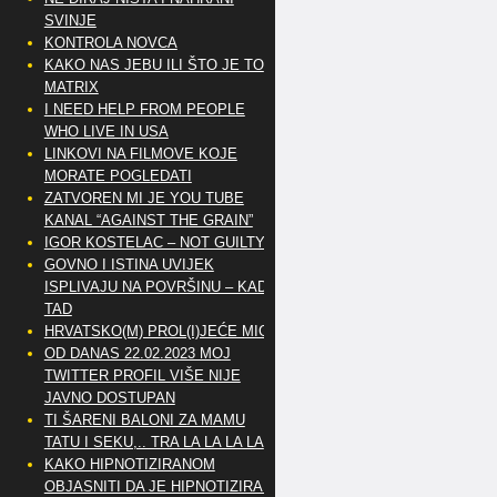
SVINJE
KONTROLA NOVCA
KAKO NAS JEBU ILI ŠTO JE TO
MATRIX
I NEED HELP FROM PEOPLE
WHO LIVE IN USA
LINKOVI NA FILMOVE KOJE
MORATE POGLEDATI
ZATVOREN MI JE YOU TUBE
KANAL “AGAINST THE GRAIN”
IGOR KOSTELAC – NOT GUILTY
GOVNO I ISTINA UVIJEK
ISPLIVAJU NA POVRŠINU – KAD
TAD
HRVATSKO(M) PROL(I)JEĆE MIG
OD DANAS 22.02.2023 MOJ
TWITTER PROFIL VIŠE NIJE
JAVNO DOSTUPAN
TI ŠARENI BALONI ZA MAMU
TATU I SEKU,.. TRA LA LA LA LA
KAKO HIPNOTIZIRANOM
OBJASNITI DA JE HIPNOTIZIRAN