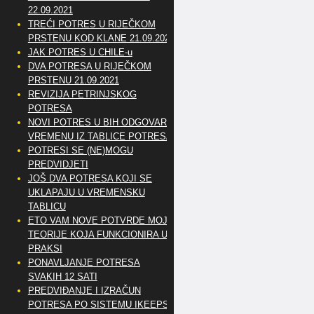
22.09.2021
TREĆI POTRES U RIJEČKOM
PRSTENU KOD KLANE 21.09.2021
JAK POTRES U CHILE-u
DVA POTRESA U RIJEČKOM
PRSTENU 21.09.2021
REVIZIJA PETRINJSKOG
POTRESA
NOVI POTRES U BIH ODGOVARA
VREMENU IZ TABLICE POTRESA
POTRESI SE (NE)MOGU
PREDVIDJETI
JOŠ DVA POTRESA KOJI SE
UKLAPAJU U VREMENSKU
TABLICU
ETO VAM NOVE POTVRDE MOJE
TEORIJE KOJA FUNKCIONIRA U
PRAKSI
PONAVLJANJE POTRESA
SVAKIH 12 SATI
PREDVIĐANJE I IZRAČUN
POTRESA PO SISTEMU IKEEPS