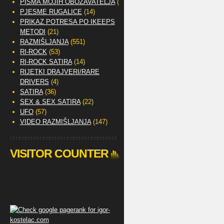
PISMA MOJIH OBOŽAVATELJA
(2)
PJESME RUGALICE
(14)
PRIKAZ POTRESA PO IKEEPS
METODI
(21)
RAZMIŠLJANJA
(551)
RI-ROCK
(53)
RI-ROCK SATIRA
(14)
RIJETKI DRAJVERI/RARE
DRIVERS
(4)
SATIRA
(36)
SEX & SEX SATIRA
(22)
UFO
(57)
VIDEO RAZMIŠLJANJA
(147)
VISITOR COUNTER