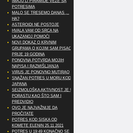
IMAJU LI PIRAMIDE VEZE SA
POTRESIMA
MALO SE TRESEMO DANAS ,..
HA?
ASTEROIDI NE POSTOJE
HVALA VAM OD SRCA NA
UKAZANOJ POMOĆI
NOVI DOKAZ O KRVNIM
GRUPAMA O KOJIM SAM PISAO
PRIJE 19 GODINA
PONOVNA POTVRDA MOJIH
NAPISA I RAZMIŠLJANJA
VIRUS JE PONOVNO MUTIRAO
SNAŽAN POTRES U MORU KOD
JAPANA
SEIZMOLOŠKA AKTIVNOST JE U
PORASTU KAO ŠTO SAM I
PREDVIDIO
OVO JE NAJVAŽNIJE DA
PROČITATE
POTRES KOD SISKA OD
KOMETE ELENIN 25.11.2021
POTRES U 19:49 KONAČNO SE