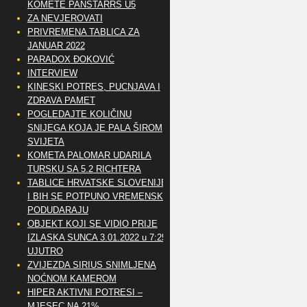
KOMETE PANSTARRS U5
ZA NEVJEROVATI
PRIVREMENA TABLICA ZA
JANUAR 2022
PARADOX ĐOKOVIĆ
INTERVIEW
KINESKI POTRES, PUCNJAVA I
ZDRAVA PAMET
POGLEDAJTE KOLIČINU
SNIJEGA KOJA JE PALA ŠIROM
SVIJETA
KOMETA PALOMAR UDARILA
TURSKU SA 5.2 RICHTERA
TABLICE HRVATSKE SLOVENIJE
I BIH SE POTPUNO VREMENSKI
PODUDARAJU
OBJEKT KOJI SE VIDIO PRIJE
IZLASKA SUNCA 3.01.2022 u 7:25
UJUTRO
ZVIJEZDA SIRIUS SNIMLJENA
NOĆNOM KAMEROM
HIPER AKTIVNI POTRESI –
MJESEC NA 21%