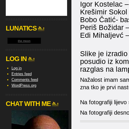
Igor Kostelac –
Krešimir Sokol 
Bobo Čatić- ba
Periš Božidar –
LUNATICS
Edi Mihaljevć 
the moon
Slike je izradio
LOG IN
posudio iz kom
razglas na lam
Log in
Entries feed
Nažalost imam samo
Comments feed
WordPress.org
zna tko je prvi nas
Na fotografiji lijev
CHAT WITH ME
Na fotografiji desn