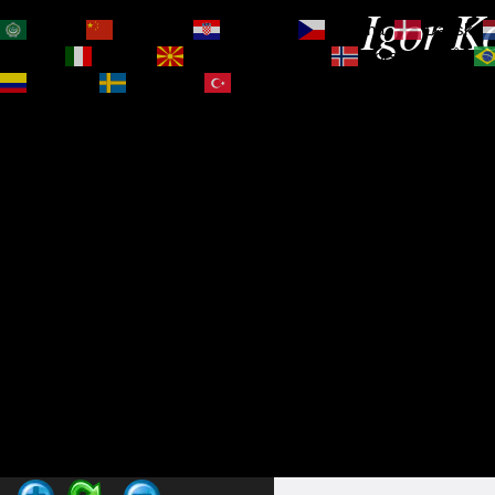
Igor Ko
العربية
简体中文
Hrvatski
Čeština‎
Dansk
Magyar
Italiano
Македонски јазик
Norsk bokmål
Español
Svenska
Türkçe