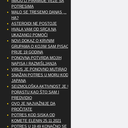
IMAJU LI PIRAMIDE VEZE SA
POTRESIMA
MALO SE TRESEMO DANAS ,..
HA?
ASTEROIDI NE POSTOJE
HVALA VAM OD SRCA NA
UKAZANOJ POMOĆI
NOVI DOKAZ O KRVNIM
GRUPAMA O KOJIM SAM PISAO
PRIJE 19 GODINA
PONOVNA POTVRDA MOJIH
NAPISA I RAZMIŠLJANJA
VIRUS JE PONOVNO MUTIRAO
SNAŽAN POTRES U MORU KOD
JAPANA
SEIZMOLOŠKA AKTIVNOST JE U
PORASTU KAO ŠTO SAM I
PREDVIDIO
OVO JE NAJVAŽNIJE DA
PROČITATE
POTRES KOD SISKA OD
KOMETE ELENIN 25.11.2021
POTRES U 19:49 KONAČNO SE