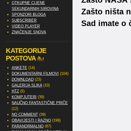
OTKUPNE CIJENE
SEKUNDARNIH SIROVINA
Zašto ništa 
SPONZORI BLOGA
SUBSCRIBER
Sad imate o 
VIDEO PLAYER
ZNAČENJE SNOVA
KATEGORIJE
POSTOVA
ANKETE
(14)
DOKUMENTARNI FILMOVI
(104)
DOWNLOAD
(23)
GALERIJA SLIKA
(10)
HTZ
(5)
KOMPJUTERI
(39)
NAUČNO FANTASTIČNE PRIČE
(12)
NO COMMENT
(39)
OBAVIJESTI I RAZNO
(199)
PARANORMALNO
(87)