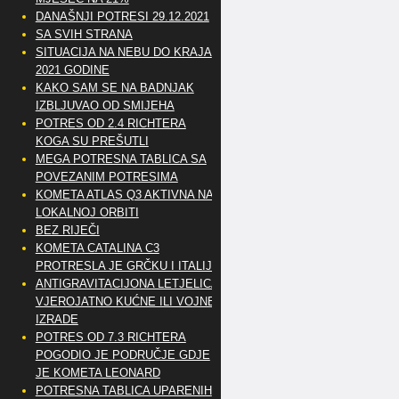
DANAŠNJI POTRESI 29.12.2021
SA SVIH STRANA
SITUACIJA NA NEBU DO KRAJA
2021 GODINE
KAKO SAM SE NA BADNJAK
IZBLJUVAO OD SMIJEHA
POTRES OD 2.4 RICHTERA
KOGA SU PREŠUTLI
MEGA POTRESNA TABLICA SA
POVEZANIM POTRESIMA
KOMETA ATLAS Q3 AKTIVNA NA
LOKALNOJ ORBITI
BEZ RIJEČI
KOMETA CATALINA C3
PROTRESLA JE GRČKU I ITALIJU
ANTIGRAVITACIJONA LETJELICA
VJEROJATNO KUĆNE ILI VOJNE
IZRADE
POTRES OD 7.3 RICHTERA
POGODIO JE PODRUČJE GDJE
JE KOMETA LEONARD
POTRESNA TABLICA UPARENIH