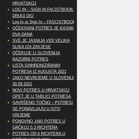
HRVATSKOJ
LOG IN – SIGN IN FACISTBOOK –
DRUGI DIO
Log In or Sign In – FASCISTBOOK
OČEKIVANI POTRES JE KASNIO
DVA DANA
SVE JE JASNIJA VIDI VELIKA
SLIKA IZA ZAVJESE
OČEKUJE LI SLOVENIJA
RAZORNI POTRES
LISTA SINHRONIZIRANIH
POTRESA IZ AUGUSTA 2021
JAKO NEVRIJEME U SLOVENIJI
30.09.2021
NOVI POTRES U HRVATSKOJ
OPET JE U TABLICI POTRESA
SAVRŠENO TOČNO – POTRESI
SE PONAVLJAJU U ISTO
VRIJEME
PONOVNO JAKI POTRES U
GRČKOJ 5.3 RICHTERA
POTRES OD 6 RICHTERA U