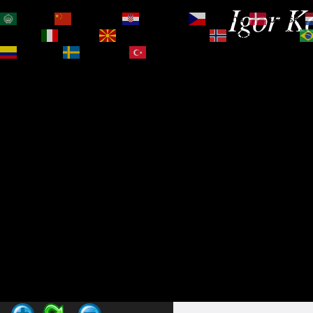
Igor Ko
العربية
简体中文
Hrvatski
Čeština‎
Dansk
Magyar
Italiano
Македонски јазик
Norsk bokmål
Español
Svenska
Türkçe