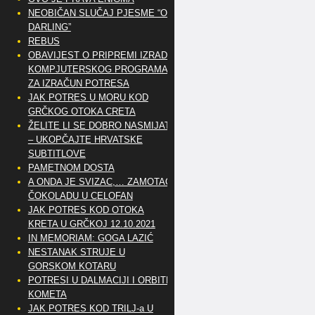
NEOBIČAN SLUČAJ PJESME “OH
DARLING”
REBUS
OBAVIJEST O PRIPREMI IZRADE
KOMPJUTERSKOG PROGRAMA
ZA IZRAČUN POTRESA
JAK POTRES U MORU KOD
GRČKOG OTOKA CRETA
ŽELITE LI SE DOBRO NASMIJATI
– UKOPČAJTE HRVATSKE
SUBTITLOVE
PAMETNOM DOSTA
A ONDA JE SVIZAC,… ZAMOTAO
ČOKOLADU U CELOFAN
JAK POTRES KOD OTOKA
KRETA U GRČKOJ 12.10.2021
IN MEMORIAM: GOGA LAZIĆ
NESTANAK STRUJE U
GORSKOM KOTARU
POTRESI U DALMACIJI I ORBITE
KOMETA
JAK POTRES KOD TRILJ-a U