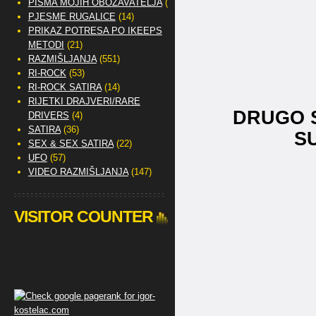
PISMA MOJIH OBOŽAVATELJA
(2)
PJESME RUGALICE
(14)
PRIKAZ POTRESA PO IKEEPS
METODI
(21)
RAZMIŠLJANJA
(551)
RI-ROCK
(53)
RI-ROCK SATIRA
(14)
RIJETKI DRAJVERI/RARE
DRUGO 
DRIVERS
(4)
SATIRA
(36)
S
SEX & SEX SATIRA
(22)
UFO
(57)
VIDEO RAZMIŠLJANJA
(147)
VISITOR COUNTER