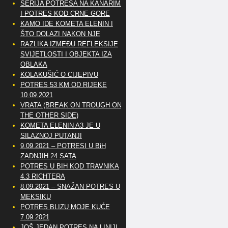
SERIJA POTRESA NA KANARIMA
I POTRES KOD CRNE GORE
KAMO IDE KOMETA ELENIN I
ŠTO DOLAZI NAKON NJE
RAZLIKA IZMEĐU REFLEKSIJE
SVIJETLOSTI I OBJEKTA IZA
OBLAKA
KOLAKUŠIĆ O CIJEPIVU
POTRES 53 KM OD RIJEKE
10.09.2021
VRATA (BREAK ON TROUGH ON
THE OTHER SIDE)
KOMETA ELENIN A3 JE U
SILAZNOJ PUTANJI
9.09.2021 – POTRESI U BiH
ZADNJIH 24 SATA
POTRES U BIH KOD TRAVNIKA
4.3 RICHTERA
8.09.2021 – SNAŽAN POTRES U
MEKSIKU
POTRES BLIZU MOJE KUĆE
7.09.2021
JOŠ JEDAN POTRES NA LINIJI