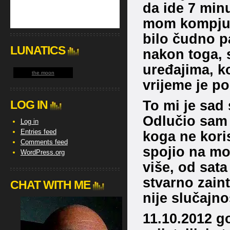
da ide 7 min
mom kompjuter
bilo čudno p
LUNATICS
nakon toga, 
uređajima, ko
the moon
vrijeme je p
To mi je sad
LOG IN
Odlučio sam i
Log in
Entries feed
koga ne kori
Comments feed
spojio na mo
WordPress.org
više, od sat
stvarno zaint
CHAT WITH ME
nije slučajno
11.10.2012 g