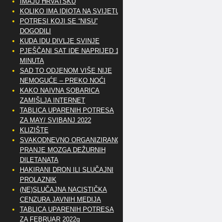
IMAJU HRVATSKU
KOLIKO IMA IDIOTA NA SVIJETU?
POTRESI KOJI SE “NISU”
DOGODILI
KUDA IDU DIVLJE SVINJE
PJEŠČANI SAT IDE NAPRIJED 10
MINUTA
SAD TO ODJENOM VIŠE NIJE
NEMOGUĆE – PREKO NOĆI
KAKO NAIVNA SOBARICA
ZAMIŠLJA INTERNET
TABLICA UPARENIH POTRESA
ZA MAY/ SVIBANJ 2022
KLIZIŠTE
SVAKODNEVNO ORGANIZIRANO
PRANJE MOZGA DEŽURNIH
DILETANATA
HAKIRANI DRON ILI SLUČAJNI
PROLAZNIK
(NE)SLUČAJNA NACISTIČKA
CENZURA JAVNIH MEDIJA
TABLICA UPARENIH POTRESA
ZA FEBRUAR 2022g