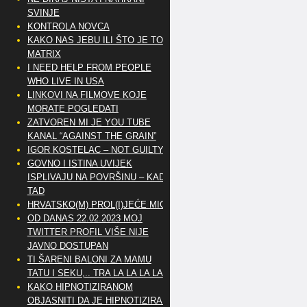
SVINJE
KONTROLA NOVCA
KAKO NAS JEBU ILI ŠTO JE TO
MATRIX
I NEED HELP FROM PEOPLE
WHO LIVE IN USA
LINKOVI NA FILMOVE KOJE
MORATE POGLEDATI
ZATVOREN MI JE YOU TUBE
KANAL “AGAINST THE GRAIN”
IGOR KOSTELAC – NOT GUILTY
GOVNO I ISTINA UVIJEK
ISPLIVAJU NA POVRŠINU – KAD
TAD
HRVATSKO(M) PROL(I)JEĆE MIG
OD DANAS 22.02.2023 MOJ
TWITTER PROFIL VIŠE NIJE
JAVNO DOSTUPAN
TI ŠARENI BALONI ZA MAMU
TATU I SEKU,.. TRA LA LA LA LA
KAKO HIPNOTIZIRANOM
OBJASNITI DA JE HIPNOTIZIRAN