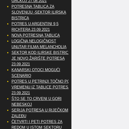
GRČKOJ 27.08.2021
POTRESNA TABLICA ZA
SLOVENIJU -SEKTOR ILIRSKA
BISTRICA
POTRES U ARGENTINI 9,5
RICHTERA 23.09.2021
NOVA POTRESNA TABLICA
LOGIČNA NELOGIČNOST
UNUTAR FILMA MELANCHOLIA
SEKTOR KOD ILIRSKE BISTRICE
JE NOVO ŽARIŠTE POTRESA
23.09.2021
KANARSKI OTOCI MOGUĆI
SCENARIO
POTRES U PETRINJI TOČNO PO
VREMENU IZ TABLICE POTRESA
23.09.2021
ŠTO SE TO CRVENI U GORI
NEBESKOJ
SERIJA POTRESA U RIJEČKOM
ZALEĐU
ČETVRTI I PETI POTRES ZA
REDOM U ISTOM SEKTORU