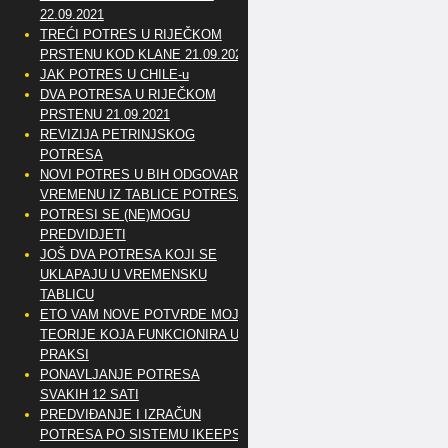
22.09.2021
TREĆI POTRES U RIJEČKOM
PRSTENU KOD KLANE 21.09.2021
JAK POTRES U CHILE-u
DVA POTRESA U RIJEČKOM
PRSTENU 21.09.2021
REVIZIJA PETRINJSKOG
POTRESA
NOVI POTRES U BIH ODGOVARA
VREMENU IZ TABLICE POTRESA
POTRESI SE (NE)MOGU
PREDVIDJETI
JOŠ DVA POTRESA KOJI SE
UKLAPAJU U VREMENSKU
TABLICU
ETO VAM NOVE POTVRDE MOJE
TEORIJE KOJA FUNKCIONIRA U
PRAKSI
PONAVLJANJE POTRESA
SVAKIH 12 SATI
PREDVIĐANJE I IZRAČUN
POTRESA PO SISTEMU IKEEPS