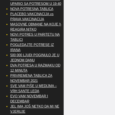
UPARIO SA POTRESOM U 19:40
NOVA POTRESNA TABLICA
PLACEBO VAKCINACIJA vs
PRAVA VAKCINACIJA
MASOVNE OBMANE NA KOJE NE
REAGIRA NITKO
NOVI POTRES U PARITETU NA
TABLICI
POGLEDAJTE POTRESE IZ
IRANA
500 000 LJUDI POGINULO JE U
JEDNOM DANU
DVA POTRESA U RAZMAKU OD
12 MINUTA
PRIVREMENA TABLICA ZA
NOVEMBAR 2021
SVE VAM PIŠE U MEDIJMA –
VRH SANTE LEDA
EVO VAM NOVEMBAR I
DECEMBAR
JEL IMA JOŠ NETKO DA MI NE
VJERUJE