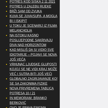
POTRES KOD SISKA 2.11.2021
POTRES U ZALEĐU RIJEKE
BRŽI SAM OD ZVUKA
KUVA SE JUVA/SUPA, A MOGLA
BI I ISKIPIT
U TOKU JE SCENARIJ IZ FILMA
MELANCHOLIA
NA ISTOKU KASNO
POSLIJEPODNE SAKRIVAJU
DIVA NAD HORIZONTOM
KAD MISLIŠ DA SI VIDIO SVE
IDIOTARIJE – POJAVI SE NOVA,..
JOŠ VEĆA
VRHUNAC LJUDSKE GLUPOSTI
KOJOJ SE NE VIDI KRAJ MOŽE
VEĆ I SUTRA BITI JOŠ VEĆI
GLOBALNO ZAGRIJAVANJE KOSI
SE SA ZAKONIMA FIZIKE
NOVA PRIVREMENA TABLICA
POTRESA 10 / 21
IN MEMORIAM: BRANKO
BERKOVIĆ
OVO JE PRAVA ENIGMA