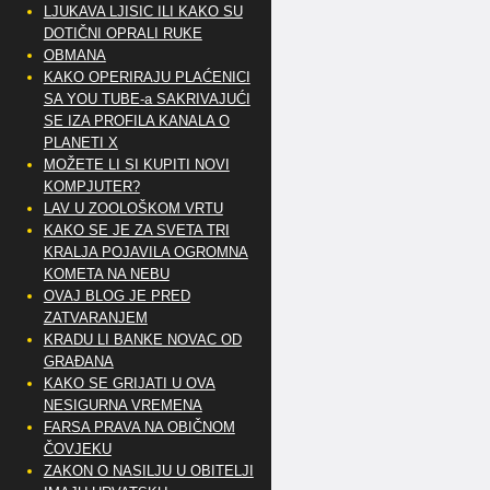
LJUKAVA LJISIC ILI KAKO SU
DOTIČNI OPRALI RUKE
OBMANA
KAKO OPERIRAJU PLAĆENICI
SA YOU TUBE-a SAKRIVAJUĆI
SE IZA PROFILA KANALA O
PLANETI X
MOŽETE LI SI KUPITI NOVI
KOMPJUTER?
LAV U ZOOLOŠKOM VRTU
KAKO SE JE ZA SVETA TRI
KRALJA POJAVILA OGROMNA
KOMETA NA NEBU
OVAJ BLOG JE PRED
ZATVARANJEM
KRADU LI BANKE NOVAC OD
GRAĐANA
KAKO SE GRIJATI U OVA
NESIGURNA VREMENA
FARSA PRAVA NA OBIČNOM
ČOVJEKU
ZAKON O NASILJU U OBITELJI