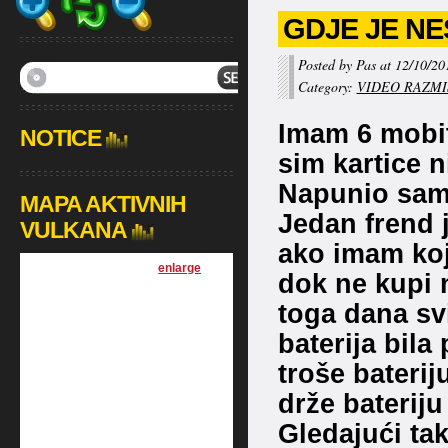
GDJE JE NE
Posted by Pas at 12/10/20
Category:
VIDEO RAZMI
Imam 6 mobit
NOTICE
sim kartice n
Napunio sam 
MAPA AKTIVNIH
Jedan frend j
VULKANA
ako imam koj
[
enlarge
]
dok ne kupi n
toga dana svi
baterija bila 
troše baterij
drže baterij
Gledajući ta