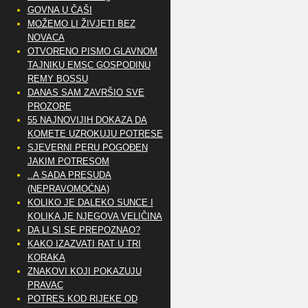
GOVNA U ČAŠI
MOŽEMO LI ŽIVJETI BEZ
NOVACA
OTVORENO PISMO GLAVNOM
TAJNIKU EMSC GOSPODINU
REMY BOSSU
DANAS SAM ZAVRŠIO SVE
PROZORE
55 NAJNOVIJIH DOKAZA DA
KOMETE UZROKUJU POTRESE
SJEVERNI PERU POGOĐEN
JAKIM POTRESOM
..A SADA PRESUDA
(NEPRAVOMOĆNA)
KOLIKO JE DALEKO SUNCE I
KOLIKA JE NJEGOVA VELIČINA
DA LI SI SE PREPOZNAO?
KAKO IZAZVATI RAT U TRI
KORAKA
ZNAKOVI KOJI POKAZUJU
PRAVAC
POTRES KOD RIJEKE OD