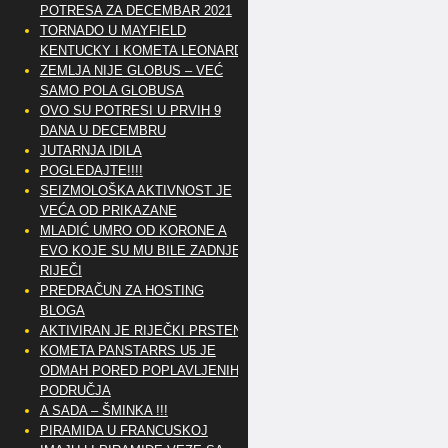
POTRESA ZA DECEMBAR 2021
TORNADO U MAYFIELD
KENTUCKY I KOMETA LEONARD
ZEMLJA NIJE GLOBUS – VEĆ
SAMO POLA GLOBUSA
OVO SU POTRESI U PRVIH 9
DANA U DECEMBRU
JUTARNJA IDILA
POGLEDAJTE!!!!
SEIZMOLOŠKA AKTIVNOST JE
VEĆA OD PRIKAZANE
MLADIĆ UMRO OD KORONE A
EVO KOJE SU MU BILE ZADNJE
RIJEČI
PREDRAČUN ZA HOSTING
BLOGA
AKTIVIRAN JE RIJEČKI PRSTEN
KOMETA PANSTARRS U5 JE
ODMAH PORED POPLAVLJENIH
PODRUČJA
A SADA – ŠMINKA !!!
PIRAMIDA U FRANCUSKOJ