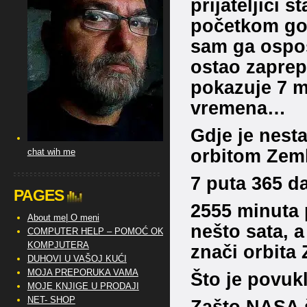
prijateljici s
početkom godi
sam ga ospos
ostao zaprep
pokazuje 7 m
vremena…
Gdje je nesta
orbitom Zeml
chat wih me
7 puta 365 d
PAGES
2555 minuta 
About me| O meni
nešto sata, a
COMPUTER HELP – POMOĆ OKO
KOMPJUTERA
znači orbita 
DUHOVI U VAŠOJ KUĆI
MOJA PREPORUKA VAMA
Što je povukl
MOJE KNJIGE U PRODAJI
NET- SHOP
Zašto NASA 