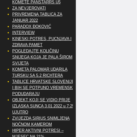
KOMETE PANSTARRS U5
ZA NEVJEROVATI
PRIVREMENA TABLICA ZA
JANUAR 2022
PARADOX ĐOKOVIĆ
INTERVIEW
KINESKI POTRES, PUCNJAVA I
ZDRAVA PAMET
POGLEDAJTE KOLIČINU
SNIJEGA KOJA JE PALA ŠIROM
SVIJETA
KOMETA PALOMAR UDARILA
TURSKU SA 5.2 RICHTERA
TABLICE HRVATSKE SLOVENIJE
I BIH SE POTPUNO VREMENSKI
PODUDARAJU
OBJEKT KOJI SE VIDIO PRIJE
IZLASKA SUNCA 3.01.2022 u 7:25
UJUTRO
ZVIJEZDA SIRIUS SNIMLJENA
NOĆNOM KAMEROM
HIPER AKTIVNI POTRESI –
MJESEC NA 21%