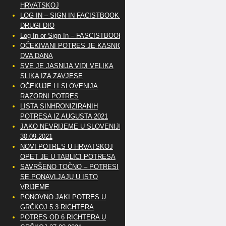
HRVATSKOJ
LOG IN – SIGN IN FACISTBOOK –
DRUGI DIO
Log In or Sign In – FASCISTBOOK
OČEKIVANI POTRES JE KASNIO
DVA DANA
SVE JE JASNIJA VIDI VELIKA
SLIKA IZA ZAVJESE
OČEKUJE LI SLOVENIJA
RAZORNI POTRES
LISTA SINHRONIZIRANIH
POTRESA IZ AUGUSTA 2021
JAKO NEVRIJEME U SLOVENIJI
30.09.2021
NOVI POTRES U HRVATSKOJ
OPET JE U TABLICI POTRESA
SAVRŠENO TOČNO – POTRESI
SE PONAVLJAJU U ISTO
VRIJEME
PONOVNO JAKI POTRES U
GRČKOJ 5.3 RICHTERA
POTRES OD 6 RICHTERA U