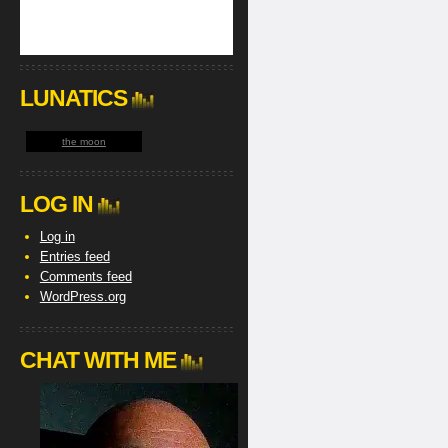
LUNATICS
the moon
LOG IN
Log in
Entries feed
Comments feed
WordPress.org
CHAT WITH ME