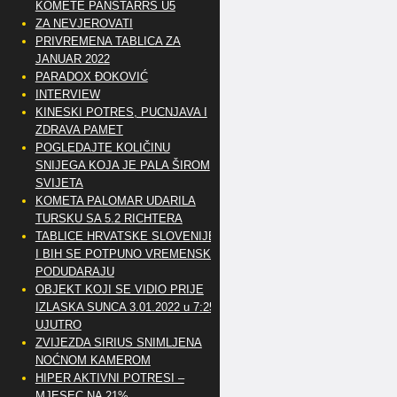
KOMETE PANSTARRS U5
ZA NEVJEROVATI
PRIVREMENA TABLICA ZA
JANUAR 2022
PARADOX ĐOKOVIĆ
INTERVIEW
KINESKI POTRES, PUCNJAVA I
ZDRAVA PAMET
POGLEDAJTE KOLIČINU
SNIJEGA KOJA JE PALA ŠIROM
SVIJETA
KOMETA PALOMAR UDARILA
TURSKU SA 5.2 RICHTERA
TABLICE HRVATSKE SLOVENIJE
I BIH SE POTPUNO VREMENSKI
PODUDARAJU
OBJEKT KOJI SE VIDIO PRIJE
IZLASKA SUNCA 3.01.2022 u 7:25
UJUTRO
ZVIJEZDA SIRIUS SNIMLJENA
NOĆNOM KAMEROM
HIPER AKTIVNI POTRESI –
MJESEC NA 21%