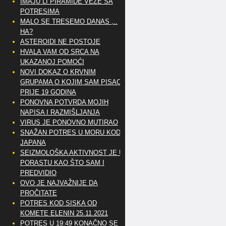
IMAJU LI PIRAMIDE VEZE SA
POTRESIMA
MALO SE TRESEMO DANAS ,..
HA?
ASTEROIDI NE POSTOJE
HVALA VAM OD SRCA NA
UKAZANOJ POMOĆI
NOVI DOKAZ O KRVNIM
GRUPAMA O KOJIM SAM PISAO
PRIJE 19 GODINA
PONOVNA POTVRDA MOJIH
NAPISA I RAZMIŠLJANJA
VIRUS JE PONOVNO MUTIRAO
SNAŽAN POTRES U MORU KOD
JAPANA
SEIZMOLOŠKA AKTIVNOST JE U
PORASTU KAO ŠTO SAM I
PREDVIDIO
OVO JE NAJVAŽNIJE DA
PROČITATE
POTRES KOD SISKA OD
KOMETE ELENIN 25.11.2021
POTRES U 19:49 KONAČNO SE