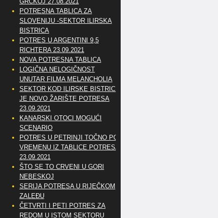
GRČKOJ 27.08.2021
POTRESNA TABLICA ZA
SLOVENIJU -SEKTOR ILIRSKA
BISTRICA
POTRES U ARGENTINI 9,5
RICHTERA 23.09.2021
NOVA POTRESNA TABLICA
LOGIČNA NELOGIČNOST
UNUTAR FILMA MELANCHOLIA
SEKTOR KOD ILIRSKE BISTRICE
JE NOVO ŽARIŠTE POTRESA
23.09.2021
KANARSKI OTOCI MOGUĆI
SCENARIO
POTRES U PETRINJI TOČNO PO
VREMENU IZ TABLICE POTRESA
23.09.2021
ŠTO SE TO CRVENI U GORI
NEBESKOJ
SERIJA POTRESA U RIJEČKOM
ZALEĐU
ČETVRTI I PETI POTRES ZA
REDOM U ISTOM SEKTORU