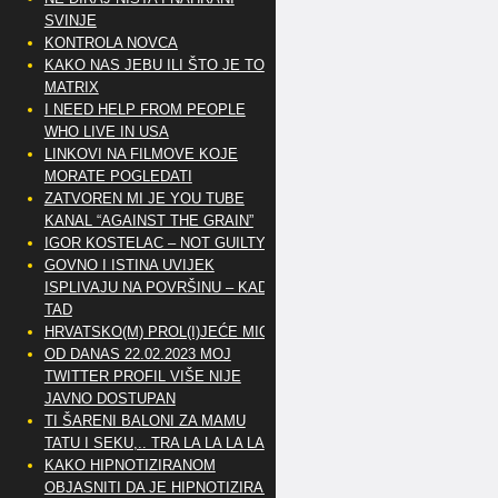
SVINJE
KONTROLA NOVCA
KAKO NAS JEBU ILI ŠTO JE TO
MATRIX
I NEED HELP FROM PEOPLE
WHO LIVE IN USA
LINKOVI NA FILMOVE KOJE
MORATE POGLEDATI
ZATVOREN MI JE YOU TUBE
KANAL “AGAINST THE GRAIN”
IGOR KOSTELAC – NOT GUILTY
GOVNO I ISTINA UVIJEK
ISPLIVAJU NA POVRŠINU – KAD
TAD
HRVATSKO(M) PROL(I)JEĆE MIG
OD DANAS 22.02.2023 MOJ
TWITTER PROFIL VIŠE NIJE
JAVNO DOSTUPAN
TI ŠARENI BALONI ZA MAMU
TATU I SEKU,.. TRA LA LA LA LA
KAKO HIPNOTIZIRANOM
OBJASNITI DA JE HIPNOTIZIRAN