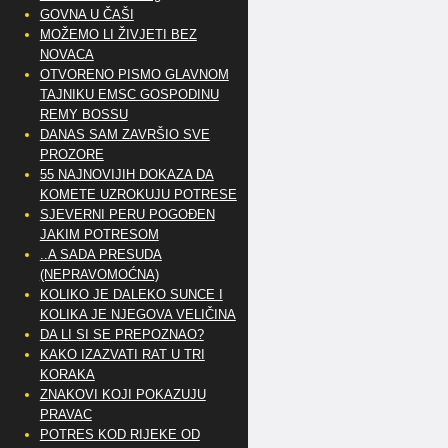
GOVNA U ČAŠI
MOŽEMO LI ŽIVJETI BEZ
NOVACA
OTVORENO PISMO GLAVNOM
TAJNIKU EMSC GOSPODINU
REMY BOSSU
DANAS SAM ZAVRŠIO SVE
PROZORE
55 NAJNOVIJIH DOKAZA DA
KOMETE UZROKUJU POTRESE
SJEVERNI PERU POGOĐEN
JAKIM POTRESOM
..A SADA PRESUDA
(NEPRAVOMOĆNA)
KOLIKO JE DALEKO SUNCE I
KOLIKA JE NJEGOVA VELIČINA
DA LI SI SE PREPOZNAO?
KAKO IZAZVATI RAT U TRI
KORAKA
ZNAKOVI KOJI POKAZUJU
PRAVAC
POTRES KOD RIJEKE OD