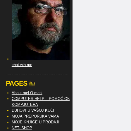
chat wih me
PAGES
About me| O meni
COMPUTER HELP – POMOĆ OKO
KOMPJUTERA
DUHOVI U VAŠOJ KUĆI
MOJA PREPORUKA VAMA
MOJE KNJIGE U PRODAJI
NET- SHOP