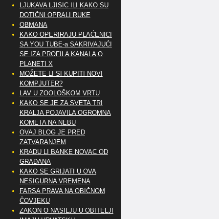
LJUKAVA LJISIC ILI KAKO SU
DOTIČNI OPRALI RUKE
OBMANA
KAKO OPERIRAJU PLAĆENICI
SA YOU TUBE-a SAKRIVAJUĆI
SE IZA PROFILA KANALA O
PLANETI X
MOŽETE LI SI KUPITI NOVI
KOMPJUTER?
LAV U ZOOLOŠKOM VRTU
KAKO SE JE ZA SVETA TRI
KRALJA POJAVILA OGROMNA
KOMETA NA NEBU
OVAJ BLOG JE PRED
ZATVARANJEM
KRADU LI BANKE NOVAC OD
GRAĐANA
KAKO SE GRIJATI U OVA
NESIGURNA VREMENA
FARSA PRAVA NA OBIČNOM
ČOVJEKU
ZAKON O NASILJU U OBITELJI