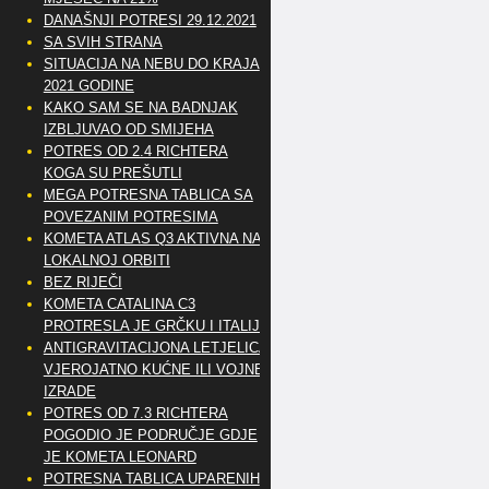
DANAŠNJI POTRESI 29.12.2021
SA SVIH STRANA
SITUACIJA NA NEBU DO KRAJA
2021 GODINE
KAKO SAM SE NA BADNJAK
IZBLJUVAO OD SMIJEHA
POTRES OD 2.4 RICHTERA
KOGA SU PREŠUTLI
MEGA POTRESNA TABLICA SA
POVEZANIM POTRESIMA
KOMETA ATLAS Q3 AKTIVNA NA
LOKALNOJ ORBITI
BEZ RIJEČI
KOMETA CATALINA C3
PROTRESLA JE GRČKU I ITALIJU
ANTIGRAVITACIJONA LETJELICA
VJEROJATNO KUĆNE ILI VOJNE
IZRADE
POTRES OD 7.3 RICHTERA
POGODIO JE PODRUČJE GDJE
JE KOMETA LEONARD
POTRESNA TABLICA UPARENIH