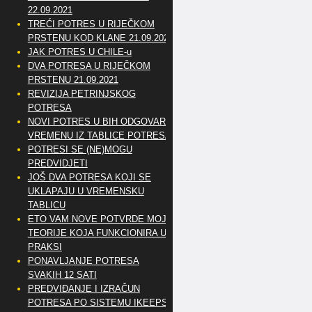
22.09.2021
TREĆI POTRES U RIJEČKOM
PRSTENU KOD KLANE 21.09.2021
JAK POTRES U CHILE-u
DVA POTRESA U RIJEČKOM
PRSTENU 21.09.2021
REVIZIJA PETRINJSKOG
POTRESA
NOVI POTRES U BIH ODGOVARA
VREMENU IZ TABLICE POTRESA
POTRESI SE (NE)MOGU
PREDVIDJETI
JOŠ DVA POTRESA KOJI SE
UKLAPAJU U VREMENSKU
TABLICU
ETO VAM NOVE POTVRDE MOJE
TEORIJE KOJA FUNKCIONIRA U
PRAKSI
PONAVLJANJE POTRESA
SVAKIH 12 SATI
PREDVIĐANJE I IZRAČUN
POTRESA PO SISTEMU IKEEPS