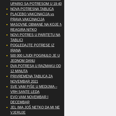
UPARIO SA POTRESOM U 19:40
NOVA POTRESNA TABLICA
PLACEBO VAKCINACIJA vs
PRAVA VAKCINACIJA
MASOVNE OBMANE NA KOJE NE
REAGIRA NITKO
NOVI POTRES U PARITETU NA
TABLICI
POGLEDAJTE POTRESE IZ
IRANA
500 000 LJUDI POGINULO JE U
JEDNOM DANU
DVA POTRESA U RAZMAKU OD
12 MINUTA
PRIVREMENA TABLICA ZA
NOVEMBAR 2021
SVE VAM PIŠE U MEDIJMA –
VRH SANTE LEDA
EVO VAM NOVEMBAR I
DECEMBAR
JEL IMA JOŠ NETKO DA MI NE
VJERUJE