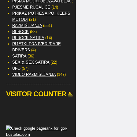
PISMA MOJIH OBOŽAVATELJA
(2)
PJESME RUGALICE
(14)
PRIKAZ POTRESA PO IKEEPS
METODI
(21)
RAZMIŠLJANJA
(551)
RI-ROCK
(53)
RI-ROCK SATIRA
(14)
RIJETKI DRAJVERI/RARE
DRIVERS
(4)
SATIRA
(36)
SEX & SEX SATIRA
(22)
UFO
(57)
VIDEO RAZMIŠLJANJA
(147)
VISITOR COUNTER