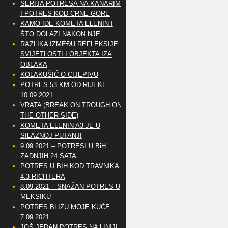
SERIJA POTRESA NA KANARIMA
I POTRES KOD CRNE GORE
KAMO IDE KOMETA ELENIN I
ŠTO DOLAZI NAKON NJE
RAZLIKA IZMEĐU REFLEKSIJE
SVIJETLOSTI I OBJEKTA IZA
OBLAKA
KOLAKUŠIĆ O CIJEPIVU
POTRES 53 KM OD RIJEKE
10.09.2021
VRATA (BREAK ON TROUGH ON
THE OTHER SIDE)
KOMETA ELENIN A3 JE U
SILAZNOJ PUTANJI
9.09.2021 – POTRESI U BiH
ZADNJIH 24 SATA
POTRES U BIH KOD TRAVNIKA
4.3 RICHTERA
8.09.2021 – SNAŽAN POTRES U
MEKSIKU
POTRES BLIZU MOJE KUĆE
7.09.2021
JOŠ JEDAN POTRES NA LINIJI