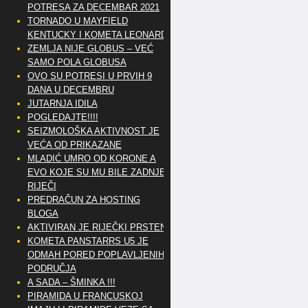
POTRESA ZA DECEMBAR 2021
TORNADO U MAYFIELD
KENTUCKY I KOMETA LEONARD
ZEMLJA NIJE GLOBUS – VEĆ
SAMO POLA GLOBUSA
OVO SU POTRESI U PRVIH 9
DANA U DECEMBRU
JUTARNJA IDILA
POGLEDAJTE!!!!
SEIZMOLOŠKA AKTIVNOST JE
VEĆA OD PRIKAZANE
MLADIĆ UMRO OD KORONE A
EVO KOJE SU MU BILE ZADNJE
RIJEČI
PREDRAČUN ZA HOSTING
BLOGA
AKTIVIRAN JE RIJEČKI PRSTEN
KOMETA PANSTARRS U5 JE
ODMAH PORED POPLAVLJENIH
PODRUČJA
A SADA – ŠMINKA !!!
PIRAMIDA U FRANCUSKOJ