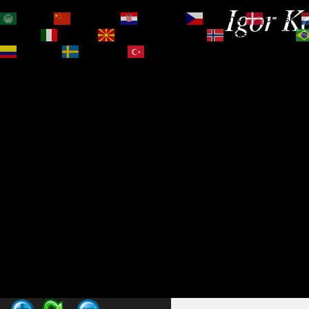
Igor Ko
العربية
简体中文
Hrvatski
Čeština‎
Dansk
Magyar
Italiano
Македонски јазик
Norsk bokmål
Español
Svenska
Türkçe