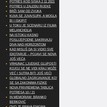
POTRES KOD SISKA 2.11.2021
POTRES U ZALEĐU RIJEKE
BRŽI SAM OD ZVUKA
KUVA SE JUVA/SUPA, A MOGLA
BI I ISKIPIT
U TOKU JE SCENARIJ IZ FILMA
MELANCHOLIA
NA ISTOKU KASNO
POSLIJEPODNE SAKRIVAJU
DIVA NAD HORIZONTOM
KAD MISLIŠ DA SI VIDIO SVE
IDIOTARIJE – POJAVI SE NOVA,..
JOŠ VEĆA
VRHUNAC LJUDSKE GLUPOSTI
KOJOJ SE NE VIDI KRAJ MOŽE
VEĆ I SUTRA BITI JOŠ VEĆI
GLOBALNO ZAGRIJAVANJE KOSI
SE SA ZAKONIMA FIZIKE
NOVA PRIVREMENA TABLICA
POTRESA 10 / 21
IN MEMORIAM: BRANKO
BERKOVIĆ
OVO JE PRAVA ENIGMA