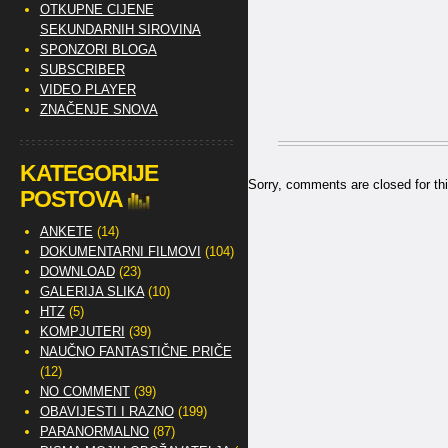
OTKUPNE CIJENE
SEKUNDARNIH SIROVINA
SPONZORI BLOGA
SUBSCRIBER
VIDEO PLAYER
ZNAČENJE SNOVA
KATEGORIJE
Sorry, comments are closed for thi
POSTOVA
ANKETE
(14)
DOKUMENTARNI FILMOVI
(104)
DOWNLOAD
(23)
GALERIJA SLIKA
(10)
HTZ
(5)
KOMPJUTERI
(39)
NAUČNO FANTASTIČNE PRIČE
(12)
NO COMMENT
(39)
OBAVIJESTI I RAZNO
(199)
PARANORMALNO
(87)