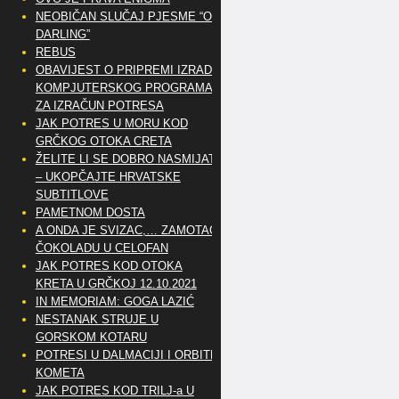
NEOBIČAN SLUČAJ PJESME “OH
DARLING”
REBUS
OBAVIJEST O PRIPREMI IZRADE
KOMPJUTERSKOG PROGRAMA
ZA IZRAČUN POTRESA
JAK POTRES U MORU KOD
GRČKOG OTOKA CRETA
ŽELITE LI SE DOBRO NASMIJATI
– UKOPČAJTE HRVATSKE
SUBTITLOVE
PAMETNOM DOSTA
A ONDA JE SVIZAC,… ZAMOTAO
ČOKOLADU U CELOFAN
JAK POTRES KOD OTOKA
KRETA U GRČKOJ 12.10.2021
IN MEMORIAM: GOGA LAZIĆ
NESTANAK STRUJE U
GORSKOM KOTARU
POTRESI U DALMACIJI I ORBITE
KOMETA
JAK POTRES KOD TRILJ-a U