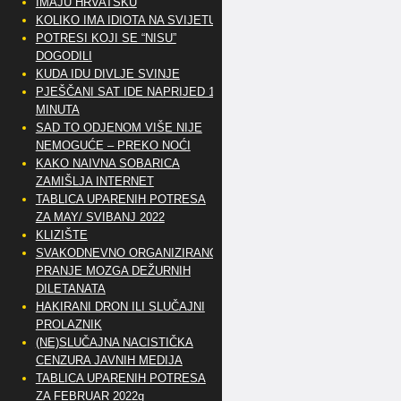
IMAJU HRVATSKU
KOLIKO IMA IDIOTA NA SVIJETU?
POTRESI KOJI SE “NISU”
DOGODILI
KUDA IDU DIVLJE SVINJE
PJEŠČANI SAT IDE NAPRIJED 10
MINUTA
SAD TO ODJENOM VIŠE NIJE
NEMOGUĆE – PREKO NOĆI
KAKO NAIVNA SOBARICA
ZAMIŠLJA INTERNET
TABLICA UPARENIH POTRESA
ZA MAY/ SVIBANJ 2022
KLIZIŠTE
SVAKODNEVNO ORGANIZIRANO
PRANJE MOZGA DEŽURNIH
DILETANATA
HAKIRANI DRON ILI SLUČAJNI
PROLAZNIK
(NE)SLUČAJNA NACISTIČKA
CENZURA JAVNIH MEDIJA
TABLICA UPARENIH POTRESA
ZA FEBRUAR 2022g