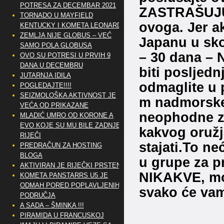
POTRESA ZA DECEMBAR 2021
ZASTRAŠUJUĆ
TORNADO U MAYFIELD
ovoga. Jer a
KENTUCKY I KOMETA LEONARD
ZEMLJA NIJE GLOBUS – VEĆ
Japanu u sko
SAMO POLA GLOBUSA
– 30 dana –
OVO SU POTRESI U PRVIH 9
DANA U DECEMBRU
biti posljedn
JUTARNJA IDILA
odmaglite u 
POGLEDAJTE!!!!
SEIZMOLOŠKA AKTIVNOST JE
m nadmorske 
VEĆA OD PRIKAZANE
neophodne za
MLADIĆ UMRO OD KORONE A
EVO KOJE SU MU BILE ZADNJE
kakvog oružj
RIJEČI
stajati.To ne
PREDRAČUN ZA HOSTING
BLOGA
u grupe za pr
AKTIVIRAN JE RIJEČKI PRSTEN
NIKAKVE, mora
KOMETA PANSTARRS U5 JE
ODMAH PORED POPLAVLJENIH
svako će vam 
PODRUČJA
A SADA – ŠMINKA !!!
PIRAMIDA U FRANCUSKOJ