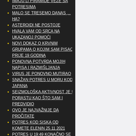
IMAJU LI PIRAMIDE VEZE SA
POTRESIMA
MALO SE TRESEMO DANAS ,..
HA?
ASTEROIDI NE POSTOJE
HVALA VAM OD SRCA NA
UKAZANOJ POMOĆI
NOVI DOKAZ O KRVNIM
GRUPAMA O KOJIM SAM PISAO
PRIJE 19 GODINA
PONOVNA POTVRDA MOJIH
NAPISA I RAZMIŠLJANJA
VIRUS JE PONOVNO MUTIRAO
SNAŽAN POTRES U MORU KOD
JAPANA
SEIZMOLOŠKA AKTIVNOST JE U
PORASTU KAO ŠTO SAM I
PREDVIDIO
OVO JE NAJVAŽNIJE DA
PROČITATE
POTRES KOD SISKA OD
KOMETE ELENIN 25.11.2021
POTRES U 19:49 KONAČNO SE