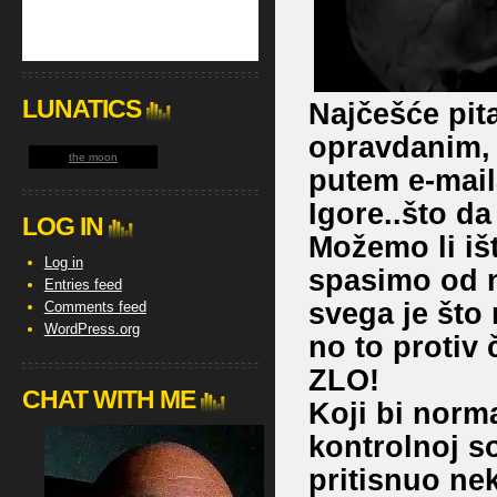
LUNATICS
Najčešće pit
opravdanim, t
the moon
putem e-maila
Igore..što d
LOG IN
Možemo li išt
Log in
spasimo od n
Entries feed
svega je što
Comments feed
WordPress.org
no to protiv 
ZLO!
CHAT WITH ME
Koji bi norma
kontrolnoj s
pritisnuo nek