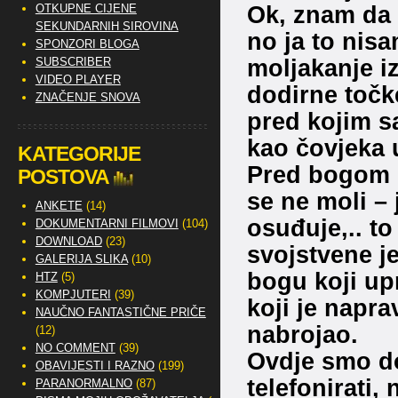
Ok, znam da 
OTKUPNE CIJENE
SEKUNDARNIH SIROVINA
no ja to nis
SPONZORI BLOGA
moljakanje i
SUBSCRIBER
VIDEO PLAYER
dodirne toč
ZNAČENJE SNOVA
pred kojim sa
kao čovjeka 
KATEGORIJE
Pred bogom s
POSTOVA
se ne moli – 
ANKETE
(14)
osuđuje,.. to
DOKUMENTARNI FILMOVI
(104)
DOWNLOAD
(23)
svojstvene 
GALERIJA SLIKA
(10)
bogu koji up
HTZ
(5)
KOMPJUTERI
(39)
koji je napra
NAUČNO FANTASTIČNE PRIČE
nabrojao.
(12)
NO COMMENT
(39)
Ovdje smo do
OBAVIJESTI I RAZNO
(199)
telefonirati, 
PARANORMALNO
(87)