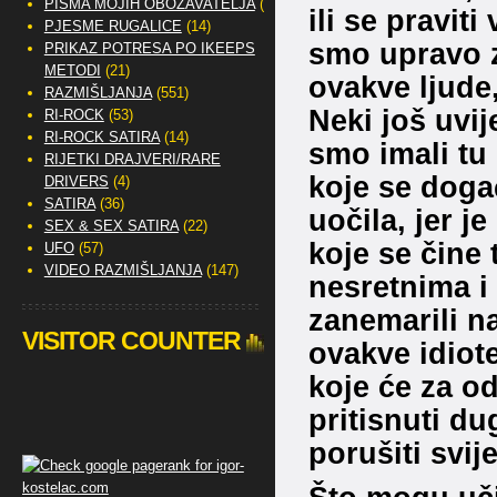
PISMA MOJIH OBOŽAVATELJA
(2)
ili se praviti
PJESME RUGALICE
(14)
smo upravo z
PRIKAZ POTRESA PO IKEEPS
METODI
(21)
ovakve ljude,
RAZMIŠLJANJA
(551)
Neki još uvij
RI-ROCK
(53)
RI-ROCK SATIRA
(14)
smo imali tu 
RIJETKI DRAJVERI/RARE
koje se doga
DRIVERS
(4)
SATIRA
(36)
uočila, jer j
SEX & SEX SATIRA
(22)
koje se čine 
UFO
(57)
VIDEO RAZMIŠLJANJA
(147)
nesretnima i
zanemarili n
VISITOR COUNTER
ovakve idiot
koje će za o
pritisnuti 
porušiti svi