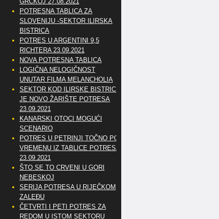
GRČKOJ 27.08.2021
POTRESNA TABLICA ZA
SLOVENIJU -SEKTOR ILIRSKA
BISTRICA
POTRES U ARGENTINI 9,5
RICHTERA 23.09.2021
NOVA POTRESNA TABLICA
LOGIČNA NELOGIČNOST
UNUTAR FILMA MELANCHOLIA
SEKTOR KOD ILIRSKE BISTRICE
JE NOVO ŽARIŠTE POTRESA
23.09.2021
KANARSKI OTOCI MOGUĆI
SCENARIO
POTRES U PETRINJI TOČNO PO
VREMENU IZ TABLICE POTRESA
23.09.2021
ŠTO SE TO CRVENI U GORI
NEBESKOJ
SERIJA POTRESA U RIJEČKOM
ZALEĐU
ČETVRTI I PETI POTRES ZA
REDOM U ISTOM SEKTORU