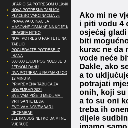
UPARIO SA POTRESOM U 19:40
NOVA POTRESNA TABLICA
Ako mi ne vje
PLACEBO VAKCINACIJA vs
i piti vodu 4 
PRAVA VAKCINACIJA
MASOVNE OBMANE NA KOJE NE
osjećaj gladi
REAGIRA NITKO
biti mogućnos
NOVI POTRES U PARITETU NA
TABLICI
kurac ne da m
POGLEDAJTE POTRESE IZ
vode neće bit
IRANA
500 000 LJUDI POGINULO JE U
Dakle, ako s
JEDNOM DANU
a to uključuj
DVA POTRESA U RAZMAKU OD
12 MINUTA
potrajati mje
PRIVREMENA TABLICA ZA
onih, koji su 
NOVEMBAR 2021
SVE VAM PIŠE U MEDIJMA –
a to su oni 
VRH SANTE LEDA
treba ih onem
EVO VAM NOVEMBAR I
DECEMBAR
dijele sudbin
JEL IMA JOŠ NETKO DA MI NE
imamo samo j
VJERUJE