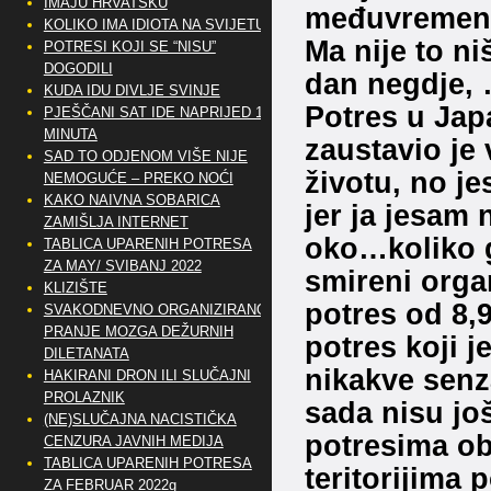
IMAJU HRVATSKU
međuvremenu 
KOLIKO IMA IDIOTA NA SVIJETU?
Ma nije to ni
POTRESI KOJI SE “NISU”
DOGODILI
dan negdje, 
KUDA IDU DIVLJE SVINJE
Potres u Jap
PJEŠČANI SAT IDE NAPRIJED 10
MINUTA
zaustavio je
SAD TO ODJENOM VIŠE NIJE
životu, no je
NEMOGUĆE – PREKO NOĆI
KAKO NAIVNA SOBARICA
jer ja jesam
ZAMIŠLJA INTERNET
oko…koliko go
TABLICA UPARENIH POTRESA
ZA MAY/ SVIBANJ 2022
smireni organ
KLIZIŠTE
potres od 8,
SVAKODNEVNO ORGANIZIRANO
PRANJE MOZGA DEŽURNIH
potres koji j
DILETANATA
nikakve senz
HAKIRANI DRON ILI SLUČAJNI
PROLAZNIK
sada nisu još
(NE)SLUČAJNA NACISTIČKA
potresima o
CENZURA JAVNIH MEDIJA
TABLICA UPARENIH POTRESA
teritorijima p
ZA FEBRUAR 2022g