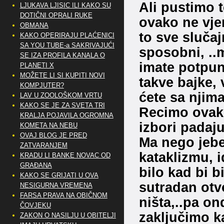
Ali pustimo t
LJUKAVA LJISIC ILI KAKO SU
DOTIČNI OPRALI RUKE
ovako ne vjer
OBMANA
to sve sluča
KAKO OPERIRAJU PLAĆENICI
SA YOU TUBE-a SAKRIVAJUĆI
sposobni, ..m
SE IZA PROFILA KANALA O
imate potpuno
PLANETI X
MOŽETE LI SI KUPITI NOVI
takve bajke, 
KOMPJUTER?
ćete sa njima
LAV U ZOOLOŠKOM VRTU
KAKO SE JE ZA SVETA TRI
Recimo ovak
KRALJA POJAVILA OGROMNA
izbori padaj
KOMETA NA NEBU
OVAJ BLOG JE PRED
Ma nego jebeš
ZATVARANJEM
kataklizmu, i
KRADU LI BANKE NOVAC OD
GRAĐANA
bilo kad bi b
KAKO SE GRIJATI U OVA
sutradan otvo
NESIGURNA VREMENA
FARSA PRAVA NA OBIČNOM
ništa,..pa o
ČOVJEKU
zaključimo ka
ZAKON O NASILJU U OBITELJI