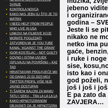
muzika, zvij
SVINJE
jebeno vidite
KONTROLA NOVCA
i organiziran
KAKO NAS JEBU ILI ŠTO JE TO
MATRIX
godina – SVE
I NEED HELP FROM PEOPLE
Jeste li se pi
WHO LIVE IN USA
LINKOVI NA FILMOVE KOJE
nikako ne mo
MORATE POGLEDATI
netko ima pu
ZATVOREN MI JE YOU TUBE
KANAL “AGAINST THE GRAIN”
gaće, benzin,
IGOR KOSTELAC – NOT GUILTY
i ruke i noge 
GOVNO I ISTINA UVIJEK
ISPLIVAJU NA POVRŠINU – KAD
sise, kosu,no
TAD
isto kao i o
HRVATSKO(M) PROL(I)JEĆE MIG
OD DANAS 22.02.2023 MOJ
god poželi, n
TWITTER PROFIL VIŠE NIJE
još i još i j
JAVNO DOSTUPAN
TI ŠARENI BALONI ZA MAMU
E pa zato da b
TATU I SEKU,.. TRA LA LA LA LA
ZAVJERA…
KAKO HIPNOTIZIRANOM
OBJASNITI DA JE HIPNOTIZIRAN