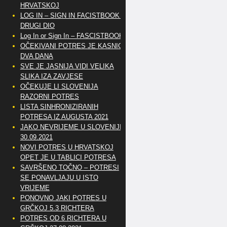
HRVATSKOJ
LOG IN – SIGN IN FACISTBOOK –
DRUGI DIO
Log In or Sign In – FASCISTBOOK
OČEKIVANI POTRES JE KASNIO
DVA DANA
SVE JE JASNIJA VIDI VELIKA
SLIKA IZA ZAVJESE
OČEKUJE LI SLOVENIJA
RAZORNI POTRES
LISTA SINHRONIZIRANIH
POTRESA IZ AUGUSTA 2021
JAKO NEVRIJEME U SLOVENIJI
30.09.2021
NOVI POTRES U HRVATSKOJ
OPET JE U TABLICI POTRESA
SAVRŠENO TOČNO – POTRESI
SE PONAVLJAJU U ISTO
VRIJEME
PONOVNO JAKI POTRES U
GRČKOJ 5.3 RICHTERA
POTRES OD 6 RICHTERA U