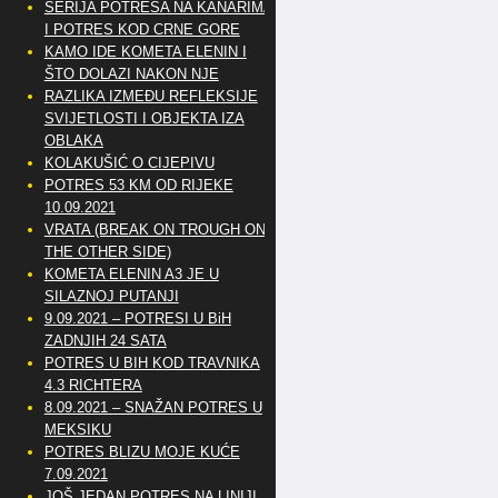
SERIJA POTRESA NA KANARIMA
I POTRES KOD CRNE GORE
KAMO IDE KOMETA ELENIN I
ŠTO DOLAZI NAKON NJE
RAZLIKA IZMEĐU REFLEKSIJE
SVIJETLOSTI I OBJEKTA IZA
OBLAKA
KOLAKUŠIĆ O CIJEPIVU
POTRES 53 KM OD RIJEKE
10.09.2021
VRATA (BREAK ON TROUGH ON
THE OTHER SIDE)
KOMETA ELENIN A3 JE U
SILAZNOJ PUTANJI
9.09.2021 – POTRESI U BiH
ZADNJIH 24 SATA
POTRES U BIH KOD TRAVNIKA
4.3 RICHTERA
8.09.2021 – SNAŽAN POTRES U
MEKSIKU
POTRES BLIZU MOJE KUĆE
7.09.2021
JOŠ JEDAN POTRES NA LINIJI