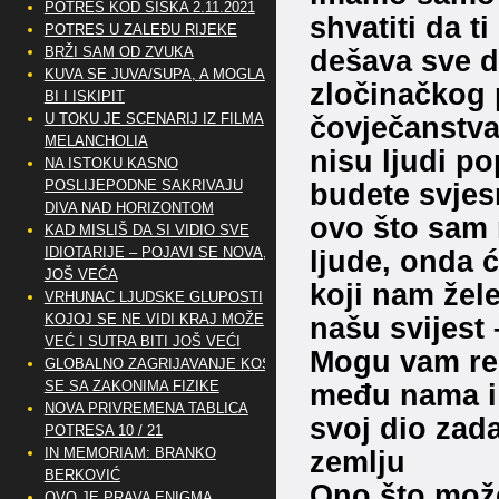
POTRES KOD SISKA 2.11.2021
shvatiti da ti
POTRES U ZALEĐU RIJEKE
dešava sve di
BRŽI SAM OD ZVUKA
KUVA SE JUVA/SUPA, A MOGLA
zločinačkog p
BI I ISKIPIT
čovječanstva.
U TOKU JE SCENARIJ IZ FILMA
MELANCHOLIA
nisu ljudi p
NA ISTOKU KASNO
budete svjes
POSLIJEPODNE SAKRIVAJU
DIVA NAD HORIZONTOM
ovo što sam n
KAD MISLIŠ DA SI VIDIO SVE
ljude, onda ć
IDIOTARIJE – POJAVI SE NOVA,..
JOŠ VEĆA
koji nam žel
VRHUNAC LJUDSKE GLUPOSTI
našu svijest
KOJOJ SE NE VIDI KRAJ MOŽE
VEĆ I SUTRA BITI JOŠ VEĆI
Mogu vam reć
GLOBALNO ZAGRIJAVANJE KOSI
među nama i 
SE SA ZAKONIMA FIZIKE
NOVA PRIVREMENA TABLICA
svoj dio zad
POTRESA 10 / 21
zemlju
IN MEMORIAM: BRANKO
BERKOVIĆ
Ono što možeš
OVO JE PRAVA ENIGMA