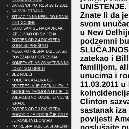
UNIŠTENJE.
DANAŠNJI POTRESI 29.12.2021
SA SVIH STRANA
Znate li da j
SITUACIJA NA NEBU DO KRAJA
svom unučadi
2021 GODINE
KAKO SAM SE NA BADNJAK
u New Delhij
IZBLJUVAO OD SMIJEHA
podzemni bunk
POTRES OD 2.4 RICHTERA
KOGA SU PREŠUTLI
SLUČAJNOSTI
MEGA POTRESNA TABLICA SA
zatekao i Bi
POVEZANIM POTRESIMA
KOMETA ATLAS Q3 AKTIVNA NA
familijom, al
LOKALNOJ ORBITI
unucima i rod
BEZ RIJEČI
KOMETA CATALINA C3
11.03.2011 u
PROTRESLA JE GRČKU I ITALIJU
koincidencij
ANTIGRAVITACIJONA LETJELICA
VJEROJATNO KUĆNE ILI VOJNE
Clinton sazv
IZRADE
sastanak iza
POTRES OD 7.3 RICHTERA
POGODIO JE PODRUČJE GDJE
povijesti Ame
JE KOMETA LEONARD
poslušajte o
POTRESNA TABLICA UPARENIH