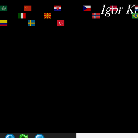
Igor Ko
العربية
简体中文
Hrvatski
Čeština‎
Dansk
Magyar
Italiano
Македонски јазик
Norsk bokmål
Español
Svenska
Türkçe