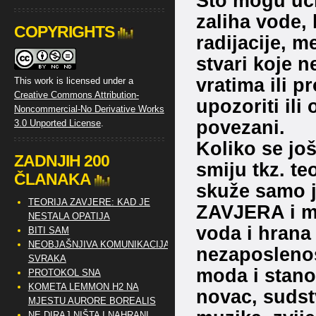
Što mogu uči
zaliha vode, 
COPYRIGHTS
radijacije, m
stvari koje n
vratima ili p
This work is licensed under a
Creative Commons Attribution-
upozoriti ili o
Noncommercial-No Derivative Works
povezani.
3.0 Unported License
.
Koliko se još
ZADNJIH 200
smiju tkz. te
ČLANAKA
skuže samo 
TEORIJA ZAVJERE: KAD JE
ZAVJERA i mob
NESTALA OPATIJA
voda i hrana i
BITI SAM
NEOBJAŠNJIVA KOMUNIKACIJA
nezaposlenost
SVRAKA
moda i stano
PROTOKOL SNA
KOMETA LEMMON H2 NA
novac, sudstv
MJESTU AURORE BOREALIS
NE DIRAJ NIŠTA I NAHRANI