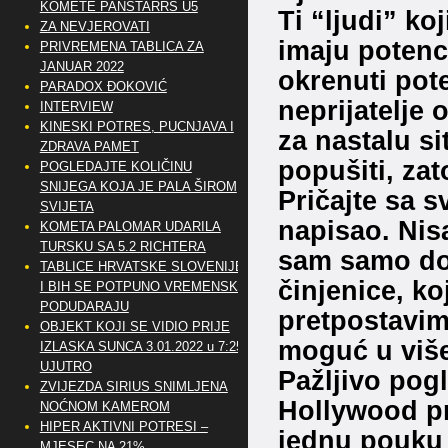
KOMETE PANSTARRS U5
Ti “ljudi” ko
ZA NEVJEROVATI
imaju potenci
PRIVREMENA TABLICA ZA
JANUAR 2022
okrenuti pot
PARADOX ĐOKOVIĆ
neprijatelje 
INTERVIEW
KINESKI POTRES, PUCNJAVA I
za nastalu si
ZDRAVA PAMET
popušiti, zat
POGLEDAJTE KOLIČINU
SNIJEGA KOJA JE PALA ŠIROM
Pričajte sa 
SVIJETA
napisao. Nisa
KOMETA PALOMAR UDARILA
TURSKU SA 5.2 RICHTERA
sam samo do
TABLICE HRVATSKE SLOVENIJE
činjenice, ko
I BIH SE POTPUNO VREMENSKI
PODUDARAJU
pretpostavim
OBJEKT KOJI SE VIDIO PRIJE
moguć u više 
IZLASKA SUNCA 3.01.2022 u 7:25
UJUTRO
Pažljivo pogl
ZVIJEZDA SIRIUS SNIMLJENA
Hollywood pr
NOĆNOM KAMEROM
HIPER AKTIVNI POTRESI –
jednu pouku 
MJESEC NA 21%