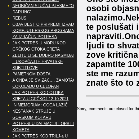
osobi objasni
NEOBIČAN SLUČAJ PJESME “OH
DARLING”
nalazimo.Nek
REBUS
te poslušati 
OBAVIJEST O PRIPREMI IZRADE
KOMPJUTERSKOG PROGRAMA
napraviti.On
ZA IZRAČUN POTRESA
ljudi to shva
JAK POTRES U MORU KOD
GRČKOG OTOKA CRETA
zove kritična
ŽELITE LI SE DOBRO NASMIJATI
zapamtite 10
– UKOPČAJTE HRVATSKE
SUBTITLOVE
ste me razum
PAMETNOM DOSTA
znate što to
A ONDA JE SVIZAC,… ZAMOTAO
ČOKOLADU U CELOFAN
JAK POTRES KOD OTOKA
KRETA U GRČKOJ 12.10.2021
IN MEMORIAM: GOGA LAZIĆ
Sorry, comments are closed for thi
NESTANAK STRUJE U
GORSKOM KOTARU
POTRESI U DALMACIJI I ORBITE
KOMETA
JAK POTRES KOD TRILJ-a U