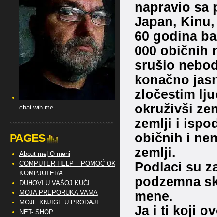
napravio sa 
Japan, Kinu, Č
60 godina ba
000 običnih n
srušio nebod
konačno jasn
zločestim lju
okruživši ze
chat wih me
zemlji i ispo
običnih i nen
PAGES
zemlji.
About me| O meni
Podlaci su za
COMPUTER HELP – POMOĆ OKO
KOMPJUTERA
podzemna sklo
DUHOVI U VAŠOJ KUĆI
mene.
MOJA PREPORUKA VAMA
MOJE KNJIGE U PRODAJI
Ja i ti koji 
NET- SHOP