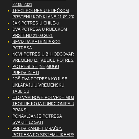
22.09.2021
TREĆI POTRES U RIJEČKOM
PRSTENU KOD KLANE 21.09.2021
JAK POTRES U CHILE-u
DVA POTRESA U RIJEČKOM
PRSTENU 21.09.2021
REVIZIJA PETRINJSKOG
POTRESA
NOVI POTRES U BIH ODGOVARA
VREMENU IZ TABLICE POTRESA
POTRESI SE (NE)MOGU
PREDVIDJETI
JOŠ DVA POTRESA KOJI SE
UKLAPAJU U VREMENSKU
TABLICU
ETO VAM NOVE POTVRDE MOJE
TEORIJE KOJA FUNKCIONIRA U
PRAKSI
PONAVLJANJE POTRESA
SVAKIH 12 SATI
PREDVIĐANJE I IZRAČUN
POTRESA PO SISTEMU IKEEPS