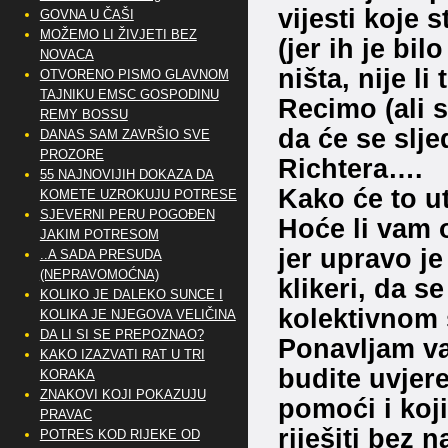
vijesti koje 
GOVNA U ČAŠI
MOŽEMO LI ŽIVJETI BEZ
(jer ih je bi
NOVACA
ništa, nije l
OTVORENO PISMO GLAVNOM
TAJNIKU EMSC GOSPODINU
Recimo (ali 
REMY BOSSU
da će se slje
DANAS SAM ZAVRŠIO SVE
PROZORE
Richtera….
55 NAJNOVIJIH DOKAZA DA
Kako će to ut
KOMETE UZROKUJU POTRESE
SJEVERNI PERU POGOĐEN
Hoće li vam o
JAKIM POTRESOM
jer upravo j
..A SADA PRESUDA
(NEPRAVOMOĆNA)
klikeri, da se
KOLIKO JE DALEKO SUNCE I
kolektivnom s
KOLIKA JE NJEGOVA VELIČINA
DA LI SI SE PREPOZNAO?
Ponavljam va
KAKO IZAZVATI RAT U TRI
budite uvjere
KORAKA
ZNAKOVI KOJI POKAZUJU
pomoći i koj
PRAVAC
riješiti bez 
POTRES KOD RIJEKE OD