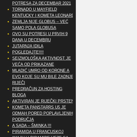
POTRESA ZA DECEMBAR 2021
TORNADO U MAYFIELD
KENTUCKY I KOMETA LEONARD
ZEMLJA NIJE GLOBUS – VEĆ
SAMO POLA GLOBUSA
OVO SU POTRESI U PRVIH 9
DANA U DECEMBRU
JUTARNJA IDILA
POGLEDAJTE!!!!
SEIZMOLOŠKA AKTIVNOST JE
VEĆA OD PRIKAZANE
MLADIĆ UMRO OD KORONE A
EVO KOJE SU MU BILE ZADNJE
RIJEČI
PREDRAČUN ZA HOSTING
BLOGA
AKTIVIRAN JE RIJEČKI PRSTEN
KOMETA PANSTARRS U5 JE
ODMAH PORED POPLAVLJENIH
PODRUČJA
A SADA – ŠMINKA !!!
PIRAMIDA U FRANCUSKOJ