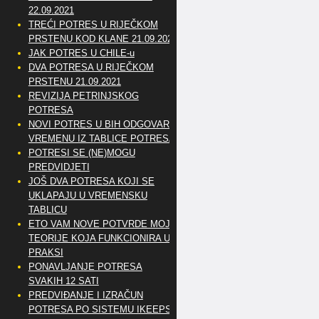
22.09.2021
TREĆI POTRES U RIJEČKOM
PRSTENU KOD KLANE 21.09.2021
JAK POTRES U CHILE-u
DVA POTRESA U RIJEČKOM
PRSTENU 21.09.2021
REVIZIJA PETRINJSKOG
POTRESA
NOVI POTRES U BIH ODGOVARA
VREMENU IZ TABLICE POTRESA
POTRESI SE (NE)MOGU
PREDVIDJETI
JOŠ DVA POTRESA KOJI SE
UKLAPAJU U VREMENSKU
TABLICU
ETO VAM NOVE POTVRDE MOJE
TEORIJE KOJA FUNKCIONIRA U
PRAKSI
PONAVLJANJE POTRESA
SVAKIH 12 SATI
PREDVIĐANJE I IZRAČUN
POTRESA PO SISTEMU IKEEPS