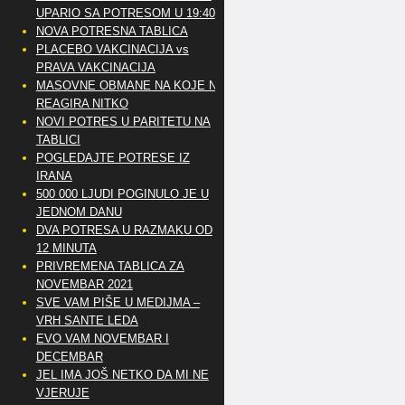
UPARIO SA POTRESOM U 19:40
NOVA POTRESNA TABLICA
PLACEBO VAKCINACIJA vs
PRAVA VAKCINACIJA
MASOVNE OBMANE NA KOJE NE
REAGIRA NITKO
NOVI POTRES U PARITETU NA
TABLICI
POGLEDAJTE POTRESE IZ
IRANA
500 000 LJUDI POGINULO JE U
JEDNOM DANU
DVA POTRESA U RAZMAKU OD
12 MINUTA
PRIVREMENA TABLICA ZA
NOVEMBAR 2021
SVE VAM PIŠE U MEDIJMA –
VRH SANTE LEDA
EVO VAM NOVEMBAR I
DECEMBAR
JEL IMA JOŠ NETKO DA MI NE
VJERUJE