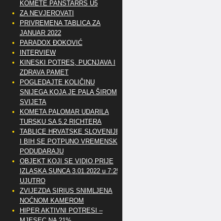
KOMETE PANSTARRS U5
ZA NEVJEROVATI
PRIVREMENA TABLICA ZA
JANUAR 2022
PARADOX ĐOKOVIĆ
INTERVIEW
KINESKI POTRES, PUCNJAVA I
ZDRAVA PAMET
POGLEDAJTE KOLIČINU
SNIJEGA KOJA JE PALA ŠIROM
SVIJETA
KOMETA PALOMAR UDARILA
TURSKU SA 5.2 RICHTERA
TABLICE HRVATSKE SLOVENIJE
I BIH SE POTPUNO VREMENSKI
PODUDARAJU
OBJEKT KOJI SE VIDIO PRIJE
IZLASKA SUNCA 3.01.2022 u 7:25
UJUTRO
ZVIJEZDA SIRIUS SNIMLJENA
NOĆNOM KAMEROM
HIPER AKTIVNI POTRESI –
MJESEC NA 21%