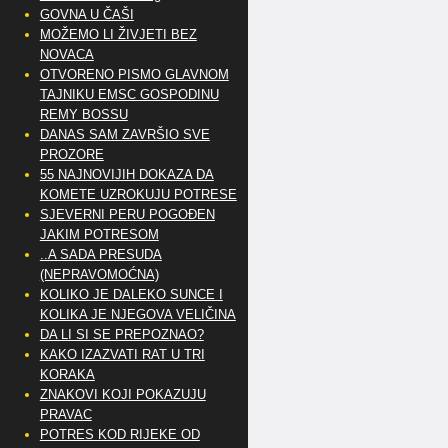
GOVNA U ČAŠI
MOŽEMO LI ŽIVJETI BEZ
NOVACA
OTVORENO PISMO GLAVNOM
TAJNIKU EMSC GOSPODINU
REMY BOSSU
DANAS SAM ZAVRŠIO SVE
PROZORE
55 NAJNOVIJIH DOKAZA DA
KOMETE UZROKUJU POTRESE
SJEVERNI PERU POGOĐEN
JAKIM POTRESOM
..A SADA PRESUDA
(NEPRAVOMOĆNA)
KOLIKO JE DALEKO SUNCE I
KOLIKA JE NJEGOVA VELIČINA
DA LI SI SE PREPOZNAO?
KAKO IZAZVATI RAT U TRI
KORAKA
ZNAKOVI KOJI POKAZUJU
PRAVAC
POTRES KOD RIJEKE OD