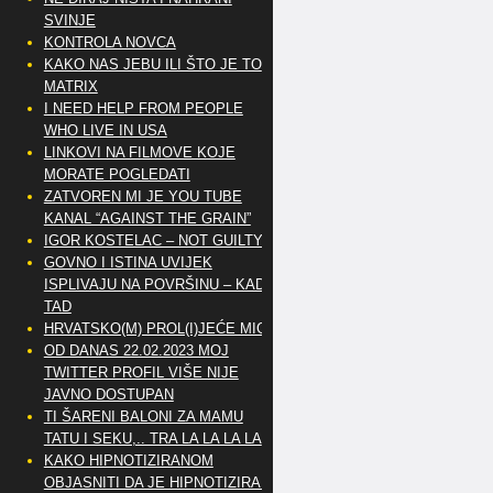
SVINJE
KONTROLA NOVCA
KAKO NAS JEBU ILI ŠTO JE TO
MATRIX
I NEED HELP FROM PEOPLE
WHO LIVE IN USA
LINKOVI NA FILMOVE KOJE
MORATE POGLEDATI
ZATVOREN MI JE YOU TUBE
KANAL “AGAINST THE GRAIN”
IGOR KOSTELAC – NOT GUILTY
GOVNO I ISTINA UVIJEK
ISPLIVAJU NA POVRŠINU – KAD
TAD
HRVATSKO(M) PROL(I)JEĆE MIG
OD DANAS 22.02.2023 MOJ
TWITTER PROFIL VIŠE NIJE
JAVNO DOSTUPAN
TI ŠARENI BALONI ZA MAMU
TATU I SEKU,.. TRA LA LA LA LA
KAKO HIPNOTIZIRANOM
OBJASNITI DA JE HIPNOTIZIRAN