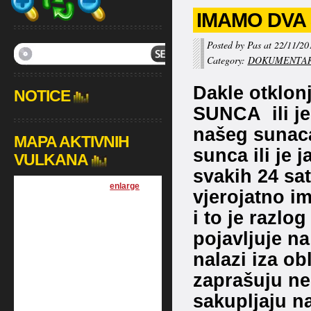
IMAMO DVA 
Posted by Pas at 22/11/20
Category:
DOKUMENTAR
Dakle otklo
NOTICE
SUNCA ili je 
našeg sunaca
MAPA AKTIVNIH
sunca ili je 
VULKANA
svakih 24 sa
[
enlarge
]
vjerojatno im
i to je razl
pojavljuje n
nalazi iza o
zaprašuju neb
sakupljaju n