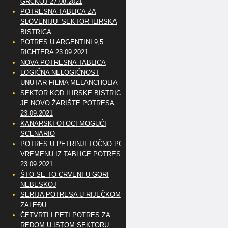
GRČKOJ 27.08.2021
POTRESNA TABLICA ZA
SLOVENIJU -SEKTOR ILIRSKA
BISTRICA
POTRES U ARGENTINI 9,5
RICHTERA 23.09.2021
NOVA POTRESNA TABLICA
LOGIČNA NELOGIČNOST
UNUTAR FILMA MELANCHOLIA
SEKTOR KOD ILIRSKE BISTRICE
JE NOVO ŽARIŠTE POTRESA
23.09.2021
KANARSKI OTOCI MOGUĆI
SCENARIO
POTRES U PETRINJI TOČNO PO
VREMENU IZ TABLICE POTRESA
23.09.2021
ŠTO SE TO CRVENI U GORI
NEBESKOJ
SERIJA POTRESA U RIJEČKOM
ZALEĐU
ČETVRTI I PETI POTRES ZA
REDOM U ISTOM SEKTORU