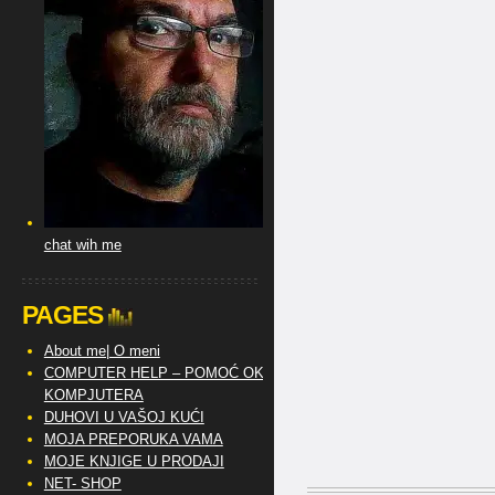
chat wih me
PAGES
About me| O meni
COMPUTER HELP – POMOĆ OKO
KOMPJUTERA
DUHOVI U VAŠOJ KUĆI
MOJA PREPORUKA VAMA
MOJE KNJIGE U PRODAJI
NET- SHOP