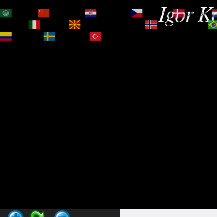
Igor Ko
العربية
简体中文
Hrvatski
Čeština‎
Dansk
Magyar
Italiano
Македонски јазик
Norsk bokmål
Español
Svenska
Türkçe