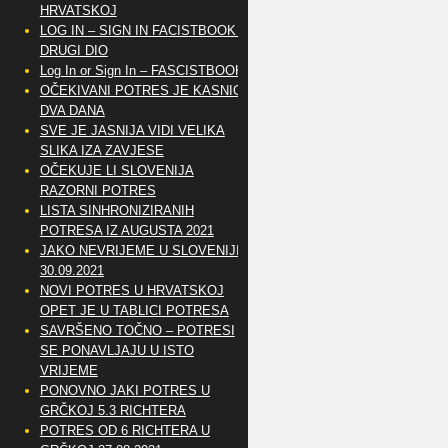
HRVATSKOJ
LOG IN – SIGN IN FACISTBOOK –
DRUGI DIO
Log In or Sign In – FASCISTBOOK
OČEKIVANI POTRES JE KASNIO
DVA DANA
SVE JE JASNIJA VIDI VELIKA
SLIKA IZA ZAVJESE
OČEKUJE LI SLOVENIJA
RAZORNI POTRES
LISTA SINHRONIZIRANIH
POTRESA IZ AUGUSTA 2021
JAKO NEVRIJEME U SLOVENIJI
30.09.2021
NOVI POTRES U HRVATSKOJ
OPET JE U TABLICI POTRESA
SAVRŠENO TOČNO – POTRESI
SE PONAVLJAJU U ISTO
VRIJEME
PONOVNO JAKI POTRES U
GRČKOJ 5.3 RICHTERA
POTRES OD 6 RICHTERA U