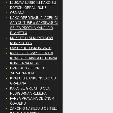
LJUKAVA LJISIC ILI KAKO SU
DOTIČNI OPRALI RUKE
OBMANA
KAKO OPERIRAJU PLAĆENICI
SA YOU TUBE-a SAKRIVAJUĆI
SE IZA PROFILA KANALA O
PLANETI X
MOŽETE LI SI KUPITI NOVI
KOMPJUTER?
LAV U ZOOLOŠKOM VRTU
KAKO SE JE ZA SVETA TRI
KRALJA POJAVILA OGROMNA
KOMETA NA NEBU
OVAJ BLOG JE PRED
ZATVARANJEM
KRADU LI BANKE NOVAC OD
GRAĐANA
KAKO SE GRIJATI U OVA
NESIGURNA VREMENA
FARSA PRAVA NA OBIČNOM
ČOVJEKU
ZAKON O NASILJU U OBITELJI