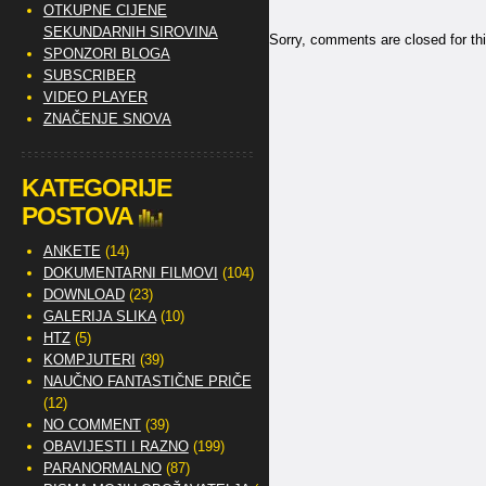
OTKUPNE CIJENE
SEKUNDARNIH SIROVINA
Sorry, comments are closed for thi
SPONZORI BLOGA
SUBSCRIBER
VIDEO PLAYER
ZNAČENJE SNOVA
KATEGORIJE
POSTOVA
ANKETE
(14)
DOKUMENTARNI FILMOVI
(104)
DOWNLOAD
(23)
GALERIJA SLIKA
(10)
HTZ
(5)
KOMPJUTERI
(39)
NAUČNO FANTASTIČNE PRIČE
(12)
NO COMMENT
(39)
OBAVIJESTI I RAZNO
(199)
PARANORMALNO
(87)