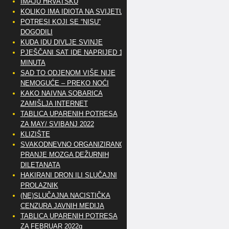
IMAJU HRVATSKU
KOLIKO IMA IDIOTA NA SVIJETU?
POTRESI KOJI SE “NISU”
DOGODILI
KUDA IDU DIVLJE SVINJE
PJEŠČANI SAT IDE NAPRIJED 10
MINUTA
SAD TO ODJENOM VIŠE NIJE
NEMOGUĆE – PREKO NOĆI
KAKO NAIVNA SOBARICA
ZAMIŠLJA INTERNET
TABLICA UPARENIH POTRESA
ZA MAY/ SVIBANJ 2022
KLIZIŠTE
SVAKODNEVNO ORGANIZIRANO
PRANJE MOZGA DEŽURNIH
DILETANATA
HAKIRANI DRON ILI SLUČAJNI
PROLAZNIK
(NE)SLUČAJNA NACISTIČKA
CENZURA JAVNIH MEDIJA
TABLICA UPARENIH POTRESA
ZA FEBRUAR 2022g