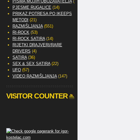
PISMA MOJIH OBOŽAVATELJA
(2)
PJESME RUGALICE
(14)
PRIKAZ POTRESA PO IKEEPS
METODI
(21)
RAZMIŠLJANJA
(551)
RI-ROCK
(53)
RI-ROCK SATIRA
(14)
RIJETKI DRAJVERI/RARE
DRIVERS
(4)
SATIRA
(36)
SEX & SEX SATIRA
(22)
UFO
(57)
VIDEO RAZMIŠLJANJA
(147)
VISITOR COUNTER