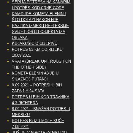
SERIJA POTRESA NA KANARIMA
I POTRES KOD CRNE GORE
KAMO IDE KOMETA ELENIN I
ŠTO DOLAZI NAKON NJE
RAZLIKA IZMEĐU REFLEKSIJE
SVIJETLOSTI I OBJEKTA IZA
OBLAKA
KOLAKUŠIĆ O CIJEPIVU
POTRES 53 KM OD RIJEKE
10.09.2021
VRATA (BREAK ON TROUGH ON
THE OTHER SIDE)
KOMETA ELENIN A3 JE U
SILAZNOJ PUTANJI
9.09.2021 – POTRESI U BiH
ZADNJIH 24 SATA
POTRES U BIH KOD TRAVNIKA
4.3 RICHTERA
8.09.2021 – SNAŽAN POTRES U
MEKSIKU
POTRES BLIZU MOJE KUĆE
7.09.2021
JOŠ JEDAN POTRES NA LINIJI