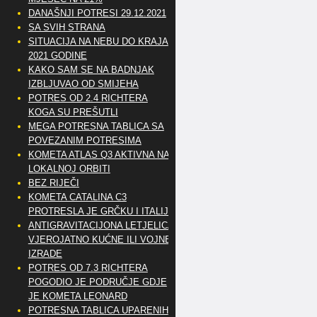
DANAŠNJI POTRESI 29.12.2021
SA SVIH STRANA
SITUACIJA NA NEBU DO KRAJA
2021 GODINE
KAKO SAM SE NA BADNJAK
IZBLJUVAO OD SMIJEHA
POTRES OD 2.4 RICHTERA
KOGA SU PREŠUTLI
MEGA POTRESNA TABLICA SA
POVEZANIM POTRESIMA
KOMETA ATLAS Q3 AKTIVNA NA
LOKALNOJ ORBITI
BEZ RIJEČI
KOMETA CATALINA C3
PROTRESLA JE GRČKU I ITALIJU
ANTIGRAVITACIJONA LETJELICA
VJEROJATNO KUĆNE ILI VOJNE
IZRADE
POTRES OD 7.3 RICHTERA
POGODIO JE PODRUČJE GDJE
JE KOMETA LEONARD
POTRESNA TABLICA UPARENIH