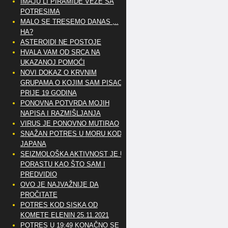
IMAJU LI PIRAMIDE VEZE SA
POTRESIMA
MALO SE TRESEMO DANAS ,..
HA?
ASTEROIDI NE POSTOJE
HVALA VAM OD SRCA NA
UKAZANOJ POMOĆI
NOVI DOKAZ O KRVNIM
GRUPAMA O KOJIM SAM PISAO
PRIJE 19 GODINA
PONOVNA POTVRDA MOJIH
NAPISA I RAZMIŠLJANJA
VIRUS JE PONOVNO MUTIRAO
SNAŽAN POTRES U MORU KOD
JAPANA
SEIZMOLOŠKA AKTIVNOST JE U
PORASTU KAO ŠTO SAM I
PREDVIDIO
OVO JE NAJVAŽNIJE DA
PROČITATE
POTRES KOD SISKA OD
KOMETE ELENIN 25.11.2021
POTRES U 19:49 KONAČNO SE