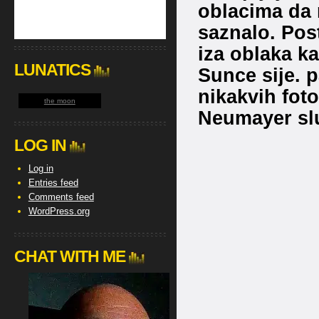
oblacima da 
saznalo. Post
iza oblaka ka
LUNATICS
Sunce sije. 
nikakvih fot
the moon
Neumayer slu
LOG IN
Log in
Entries feed
Comments feed
WordPress.org
CHAT WITH ME