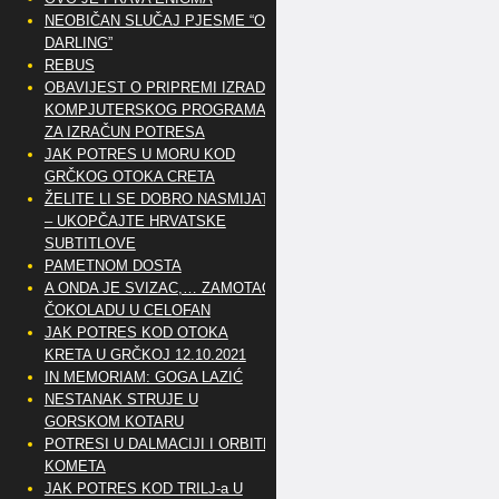
NEOBIČAN SLUČAJ PJESME “OH
DARLING”
REBUS
OBAVIJEST O PRIPREMI IZRADE
KOMPJUTERSKOG PROGRAMA
ZA IZRAČUN POTRESA
JAK POTRES U MORU KOD
GRČKOG OTOKA CRETA
ŽELITE LI SE DOBRO NASMIJATI
– UKOPČAJTE HRVATSKE
SUBTITLOVE
PAMETNOM DOSTA
A ONDA JE SVIZAC,… ZAMOTAO
ČOKOLADU U CELOFAN
JAK POTRES KOD OTOKA
KRETA U GRČKOJ 12.10.2021
IN MEMORIAM: GOGA LAZIĆ
NESTANAK STRUJE U
GORSKOM KOTARU
POTRESI U DALMACIJI I ORBITE
KOMETA
JAK POTRES KOD TRILJ-a U