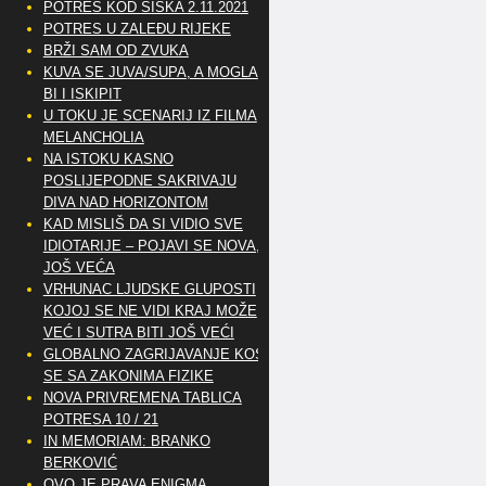
POTRES KOD SISKA 2.11.2021
POTRES U ZALEĐU RIJEKE
BRŽI SAM OD ZVUKA
KUVA SE JUVA/SUPA, A MOGLA
BI I ISKIPIT
U TOKU JE SCENARIJ IZ FILMA
MELANCHOLIA
NA ISTOKU KASNO
POSLIJEPODNE SAKRIVAJU
DIVA NAD HORIZONTOM
KAD MISLIŠ DA SI VIDIO SVE
IDIOTARIJE – POJAVI SE NOVA,..
JOŠ VEĆA
VRHUNAC LJUDSKE GLUPOSTI
KOJOJ SE NE VIDI KRAJ MOŽE
VEĆ I SUTRA BITI JOŠ VEĆI
GLOBALNO ZAGRIJAVANJE KOSI
SE SA ZAKONIMA FIZIKE
NOVA PRIVREMENA TABLICA
POTRESA 10 / 21
IN MEMORIAM: BRANKO
BERKOVIĆ
OVO JE PRAVA ENIGMA