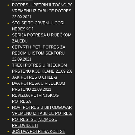
POTRES U PETRINJI TOČNO PO
VREMENU IZ TABLICE POTRESA
23.09.2021
ŠTO SE TO CRVENI U GORI
NEBESKOJ
SERIJA POTRESA U RIJEČKOM
ZALEĐU
ČETVRTI I PETI POTRES ZA
REDOM U ISTOM SEKTORU
22.09.2021
TREĆI POTRES U RIJEČKOM
PRSTENU KOD KLANE 21.09.2021
JAK POTRES U CHILE-u
DVA POTRESA U RIJEČKOM
PRSTENU 21.09.2021
REVIZIJA PETRINJSKOG
POTRESA
NOVI POTRES U BIH ODGOVARA
VREMENU IZ TABLICE POTRESA
POTRESI SE (NE)MOGU
PREDVIDJETI
JOŠ DVA POTRESA KOJI SE