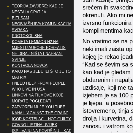
TEORIJA ZAVJERE: KAD JE
srećem ih svakodne
NESTALA OPATIJA
okrenuti. Ako mi ne 
BITI SAM
izvrsno funkcionira 
NEOBJAŠNJIVA KOMUNIKACIJA
komplimentima kad
SVRAKA
PROTOKOL SNA
No vratimo se na p
KOMETA LEMMON H2 NA
MJESTU AURORE BOREALIS
neki imali zaista o
NE DIRAJ NIŠTA I NAHRANI
kojeg je rekao jead
SVINJE
“Kad se ševim sa s
KONTROLA NOVCA
kao kad je gledam 
KAKO NAS JEBU ILI ŠTO JE TO
MATRIX
obdarenim i napalj
I NEED HELP FROM PEOPLE
uzdisaje, koji me t
WHO LIVE IN USA
izjebem je sa 100 
LINKOVI NA FILMOVE KOJE
MORATE POGLEDATI
je lijepa, a poseb
ZATVOREN MI JE YOU TUBE
istovremeno, tinja 
KANAL “AGAINST THE GRAIN”
drolja i kurvetina,
IGOR KOSTELAC – NOT GUILTY
GOVNO I ISTINA UVIJEK
zanosu i vatrom koj
ISPLIVAJU NA POVRŠINU – KAD