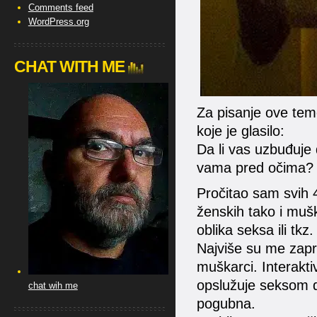
Comments feed
WordPress.org
CHAT WITH ME
Za pisanje ove tem
koje je glasilo:
Da li vas uzbuđuje 
vama pred očima?
Pročitao sam svih 
ženskih tako i mušk
oblika seksa ili tkz
Najviše su me zapra
muškarci. Interakti
opslužuje seksom d
chat wih me
pogubna.