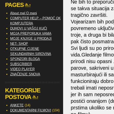
Ne bih to preporuči
PAGES
se takva situacija 
About me| O meni
tragično završiti.
COMPUTER HELP – POMOĆ OKO
Vojearizam bih podj
KOMPJUTERA
povremeno uključivan
DUHOVI U VAŠOJ KUĆI
MOJA PREPORUKA VAMA
troje, a druga bi bi
MOJE KNJIGE U PRODAJI
pak čisto posmatra
NET- SHOP
Svi ljudi su po prir
OTKUPNE CIJENE
SEKUNDARNIH SIROVINA
vida.Gledanje filmov
SPONZORI BLOGA
prirodi nisu opasni
SUBSCRIBER
parove, sakriveni u
VIDEO PLAYER
masturbirajući ili 
ZNAČENJE SNOVA
funkcioniraju dobr
trebali imati nepos
KATEGORIJE
jer ih sam neposr
POSTOVA
postići onanijom (d
ANKETE
(14)
prstima ukoliko se 
DOKUMENTARNI FILMOVI
(104)