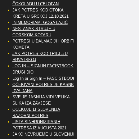
ČOKOLADU U CELOFAN
JAK POTRES KOD OTOKA
KRETA U GRČKOJ 12.10.2021
IN MEMORIAM: GOGA LAZIĆ
NESTANAK STRUJE U
GORSKOM KOTARU
POTRESI U DALMACIJI I ORBITE
KOMETA
JAK POTRES KOD TRILJ-a U
HRVATSKOJ
LOG IN – SIGN IN FACISTBOOK –
DRUGI DIO
Log In or Sign In – FASCISTBOOK
OČEKIVANI POTRES JE KASNIO
DVA DANA
SVE JE JASNIJA VIDI VELIKA
SLIKA IZA ZAVJESE
OČEKUJE LI SLOVENIJA
RAZORNI POTRES
LISTA SINHRONIZIRANIH
POTRESA IZ AUGUSTA 2021
JAKO NEVRIJEME U SLOVENIJI