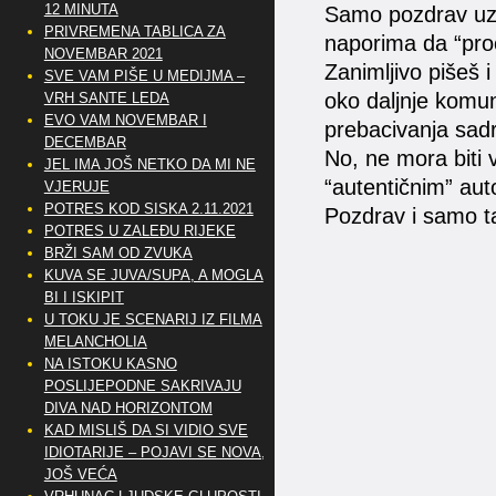
12 MINUTA
Samo pozdrav uz 
PRIVREMENA TABLICA ZA
naporima da “pro
NOVEMBAR 2021
Zanimljivo pišeš i
SVE VAM PIŠE U MEDIJMA –
oko daljnje komun
VRH SANTE LEDA
EVO VAM NOVEMBAR I
prebacivanja sadr
DECEMBAR
No, ne mora biti
JEL IMA JOŠ NETKO DA MI NE
“autentičnim” aut
VJERUJE
POTRES KOD SISKA 2.11.2021
Pozdrav i samo t
POTRES U ZALEĐU RIJEKE
BRŽI SAM OD ZVUKA
KUVA SE JUVA/SUPA, A MOGLA
BI I ISKIPIT
U TOKU JE SCENARIJ IZ FILMA
MELANCHOLIA
NA ISTOKU KASNO
POSLIJEPODNE SAKRIVAJU
DIVA NAD HORIZONTOM
KAD MISLIŠ DA SI VIDIO SVE
IDIOTARIJE – POJAVI SE NOVA,..
JOŠ VEĆA