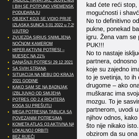
TABLICE HRVATSKE SLOVENIJE
kad ćete reći stop,
I BIH SE POTPUNO VREMENSKI
mogućnosti i shavć
PODUDARAJU
OBJEKT KOJI SE VIDIO PRIJE
No to definitivno od
IZLASKA SUNCA 3.01.2022 u 7:25
pukne, ponekad baš
UJUTRO
igru. Žena vam se po
ZVIJEZDA SIRIUS SNIMLJENA
NOĆNOM KAMEROM
PUK!!!
HIPER AKTIVNI POTRESI –
No to nastaje isklj
MJESEC NA 21%
partnera, odnosno 
DANAŠNJI POTRESI 29.12.2021
koje su zajedno im
SA SVIH STRANA
SITUACIJA NA NEBU DO KRAJA
to je svetinja, to i
2021 GODINE
drugome – ako ona 
KAKO SAM SE NA BADNJAK
muškarac ima svoja
IZBLJUVAO OD SMIJEHA
POTRES OD 2.4 RICHTERA
mozgu. To je sasvi
KOGA SU PREŠUTLI
partnerom, uvodi u
MEGA POTRESNA TABLICA SA
njihov odnos, kako s
POVEZANIM POTRESIMA
KOMETA ATLAS Q3 AKTIVNA NA
što nije nikako ist
LOKALNOJ ORBITI
obzirom da su ona 
BEZ RIJEČI