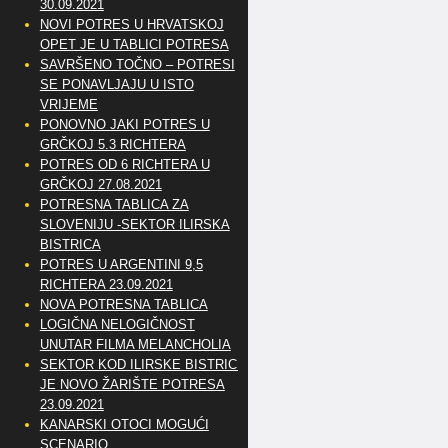
30.09.2021
NOVI POTRES U HRVATSKOJ
OPET JE U TABLICI POTRESA
SAVRŠENO TOČNO – POTRESI
SE PONAVLJAJU U ISTO
VRIJEME
PONOVNO JAKI POTRES U
GRČKOJ 5.3 RICHTERA
POTRES OD 6 RICHTERA U
GRČKOJ 27.08.2021
POTRESNA TABLICA ZA
SLOVENIJU -SEKTOR ILIRSKA
BISTRICA
POTRES U ARGENTINI 9,5
RICHTERA 23.09.2021
NOVA POTRESNA TABLICA
LOGIČNA NELOGIČNOST
UNUTAR FILMA MELANCHOLIA
SEKTOR KOD ILIRSKE BISTRICE
JE NOVO ŽARIŠTE POTRESA
23.09.2021
KANARSKI OTOCI MOGUĆI
SCENARIO