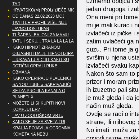
uzmemo obojca i sv
TAD
jedan drugoga i zabij
HRVATSKO(M) PROL(I)JEĆE MIG
Ona meni pri tome 
OD DANAS 22.02.2023 MOJ
TWITTER PROFIL VIŠE NIJE
mi je mali kurac i 
JAVNO DOSTUPAN
izvlačeći iz pičke i
TI ŠARENI BALONI ZA MAMU
zatim uvlačeći ga 
TATU I SEKU,.. TRA LA LA LA LA
KAKO HIPNOTIZIRANOM
guzu. Pri tome ja g
OBJASNITI DA JE HIPNOTIZIRAN
svršim u njena ust
LJUKAVA LJISIC ILI KAKO SU
izvlačeći svaku kap
DOTIČNI OPRALI RUKE
OBMANA
Nakon što sam to pr
KAKO OPERIRAJU PLAĆENICI
prizor i moram pri
SA YOU TUBE-a SAKRIVAJUĆI
ih izuzetno pali sit
SE IZA PROFILA KANALA O
je muž gleda i da je
PLANETI X
MOŽETE LI SI KUPITI NOVI
način muž gleda.
KOMPJUTER?
Ovdje se radi o in
LAV U ZOOLOŠKOM VRTU
strane, ili njihovog
KAKO SE JE ZA SVETA TRI
KRALJA POJAVILA OGROMNA
No imati muža za vo
KOMETA NA NEBU
dovodi razne muška