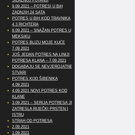
SILAZNOJ PUTANJI
9.09.2021 – POTRESI U BiH
ZADNJIH 24 SATA
POTRES U BIH KOD TRAVNIKA
4.3 RICHTERA
8.09.2021 – SNAŽAN POTRES U
MEKSIKU
POTRES BLIZU MOJE KUĆE
7.09.2021
JOŠ JEDAN POTRES NA LINIJI
POTRESA KLANA – 7.09.2021
DOGAĐAJU SE NEVJEROJATNE
STVARI
POTRES KOD ŠIBENIKA
4.09.2021
4.09.2021 NOVI POTRES KOD
KLANE
3.09.2021 – SERIJA POTRESA JE
ZATRESLA RIJEČKI PRSTEN I
ISTRU
STRAH OD POTRESA
2.09.2021
1.09.2021