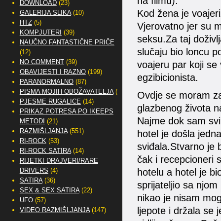
na filmu).
DOWNLOAD
(23)
Kod žena je voajer
GALERIJA SLIKA
(10)
HTZ
(5)
Vjerovatno jer su m
KOMPJUTERI
(39)
seksu.Za taj doživl
NAUČNO FANTASTIČNE PRIČE
slučaju bio loncu 
(12)
NO COMMENT
(39)
voajeru par koji se
OBAVIJESTI I RAZNO
(199)
egzibicionista.
PARANORMALNO
(87)
PISMA MOJIH OBOŽAVATELJA
(2)
Ovdje se moram zau
PJESME RUGALICE
(14)
glazbenog života n
PRIKAZ POTRESA PO IKEEPS
Najme dok sam svi
METODI
(21)
RAZMIŠLJANJA
(551)
hotel je došla jedna
RI-ROCK
(53)
sviđala.Stvarno je b
RI-ROCK SATIRA
(14)
čak i recepcioneri 
RIJETKI DRAJVERI/RARE
DRIVERS
(4)
hotelu a hotel je b
SATIRA
(36)
sprijateljio sa njom
SEX & SEX SATIRA
(22)
nikao je nisam moga
UFO
(57)
ljepote i držala se
VIDEO RAZMIŠLJANJA
(147)