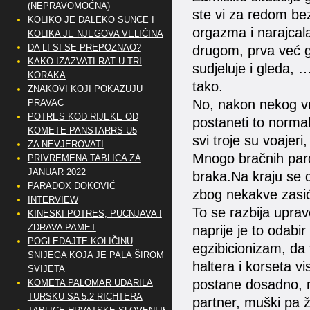
(NEPRAVOMOĆNA)
ste vi za redom be
KOLIKO JE DALEKO SUNCE I
orgazma i narajcal
KOLIKA JE NJEGOVA VELIČINA
DA LI SI SE PREPOZNAO?
drugom, prva već g
KAKO IZAZVATI RAT U TRI
sudjeluje i gleda
KORAKA
tako.
ZNAKOVI KOJI POKAZUJU
No, nakon nekog vr
PRAVAC
POTRES KOD RIJEKE OD
postaneti to normal
KOMETE PANSTARRS U5
svi troje su voajeri,
ZA NEVJEROVATI
Mnogo bračnih paro
PRIVREMENA TABLICA ZA
JANUAR 2022
braka.Na kraju se d
PARADOX ĐOKOVIĆ
zbog nekakve zasić
INTERVIEW
To se razbija uprav
KINESKI POTRES, PUCNJAVA I
ZDRAVA PAMET
naprije je to odabir
POGLEDAJTE KOLIČINU
egzibicionizam, da 
SNIJEGA KOJA JE PALA ŠIROM
haltera i korseta vi
SVIJETA
postane dosadno, na
KOMETA PALOMAR UDARILA
TURSKU SA 5.2 RICHTERA
partner, muški pa že