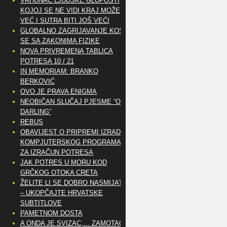
VRHUNAC LJUDSKE GLUPOSTI
KOJOJ SE NE VIDI KRAJ MOŽE
VEĆ I SUTRA BITI JOŠ VEĆI
GLOBALNO ZAGRIJAVANJE KOSI
SE SA ZAKONIMA FIZIKE
NOVA PRIVREMENA TABLICA
POTRESA 10 / 21
IN MEMORIAM: BRANKO
BERKOVIĆ
OVO JE PRAVA ENIGMA
NEOBIČAN SLUČAJ PJESME “OH
DARLING”
REBUS
OBAVIJEST O PRIPREMI IZRADE
KOMPJUTERSKOG PROGRAMA
ZA IZRAČUN POTRESA
JAK POTRES U MORU KOD
GRČKOG OTOKA CRETA
ŽELITE LI SE DOBRO NASMIJATI
– UKOPČAJTE HRVATSKE
SUBTITLOVE
PAMETNOM DOSTA
A ONDA JE SVIZAC,… ZAMOTAO