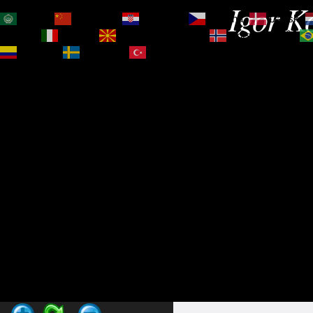
Igor Ko
العربية
简体中文
Hrvatski
Čeština‎
Dansk
Magyar
Italiano
Македонски јазик
Norsk bokmål
Español
Svenska
Türkçe