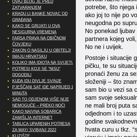
OVAJ BLOG JE PRED
potrebe, što njega 
ZATVARANJEM
KRADU LI BANKE NOVAC OD
ako joj to nije po v
GRAĐANA
neugodna po supruga 
KAKO SE GRIJATI U OVA
No ponekad ljubav z
NESIGURNA VREMENA
partnera kojeg voli,
FARSA PRAVA NA OBIČNOM
ČOVJEKU
No ne i uvijek.
ZAKON O NASILJU U OBITELJI
IMAJU HRVATSKU
Postoje i situacije
KOLIKO IMA IDIOTA NA SVIJETU?
pičku, te su situac
POTRESI KOJI SE “NISU”
pronaći ženu za se
DOGODILI
složeniji – što zna
KUDA IDU DIVLJE SVINJE
PJEŠČANI SAT IDE NAPRIJED 10
sam bio u vezi sa c
MINUTA
sam svoje seksualn
SAD TO ODJENOM VIŠE NIJE
ne mali broj puta s
NEMOGUĆE – PREKO NOĆI
KAKO NAIVNA SOBARICA
odjednom i to uzast
ZAMIŠLJA INTERNET
godine svakodnevno. 
TABLICA UPARENIH POTRESA
hvata curu u tkz. “
ZA MAY/ SVIBANJ 2022
KLIZIŠTE