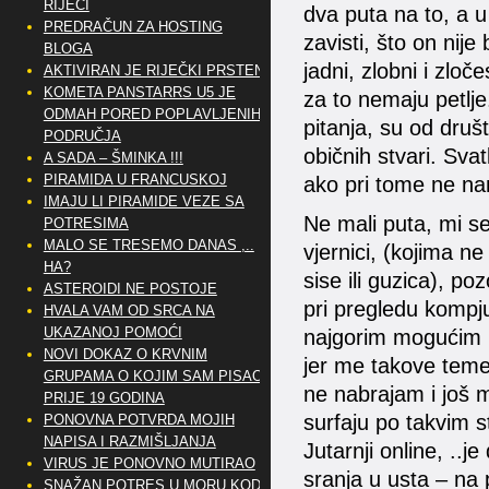
RIJEČI
dva puta na to, a u 
PREDRAČUN ZA HOSTING
zavisti, što on nije
BLOGA
jadni, zlobni i zloče
AKTIVIRAN JE RIJEČKI PRSTEN
KOMETA PANSTARRS U5 JE
za to nemaju petlje.
ODMAH PORED POPLAVLJENIH
pitanja, su od društ
PODRUČJA
običnih stvari. Sva
A SADA – ŠMINKA !!!
PIRAMIDA U FRANCUSKOJ
ako pri tome ne nano
IMAJU LI PIRAMIDE VEZE SA
Ne mali puta, mi se j
POTRESIMA
MALO SE TRESEMO DANAS ,..
vjernici, (kojima ne 
HA?
sise ili guzica), 
ASTEROIDI NE POSTOJE
pri pregledu kompj
HVALA VAM OD SRCA NA
UKAZANOJ POMOĆI
najgorim mogućim p
NOVI DOKAZ O KRVNIM
jer me takove teme
GRUPAMA O KOJIM SAM PISAO
ne nabrajam i još m
PRIJE 19 GODINA
surfaju po takvim s
PONOVNA POTVRDA MOJIH
NAPISA I RAZMIŠLJANJA
Jutarnji online, ..je
VIRUS JE PONOVNO MUTIRAO
sranja u usta – na 
SNAŽAN POTRES U MORU KOD