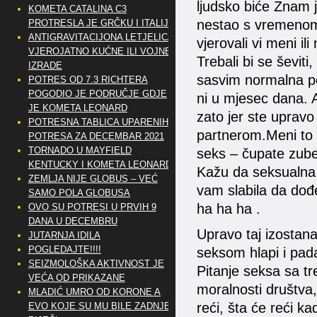
ljudsko biće Znam ja
KOMETA CATALINA C3
nestao s vremenom i
PROTRESLA JE GRČKU I ITALIJU
ANTIGRAVITACIJONA LETJELICA
vjerovali vi meni ili 
VJEROJATNO KUĆNE ILI VOJNE
Trebali bi se ševiti
IZRADE
sasvim normalna po
POTRES OD 7.3 RICHTERA
POGODIO JE PODRUČJE GDJE
ni u mjesec dana. A
JE KOMETA LEONARD
zato jer ste upravo
POTRESNA TABLICA UPARENIH
partnerom.Meni to 
POTRESA ZA DECEMBAR 2021
TORNADO U MAYFIELD
seks – čupate zube
KENTUCKY I KOMETA LEONARD
Kažu da seksualna ž
ZEMLJA NIJE GLOBUS – VEĆ
vam slabila da dođ
SAMO POLA GLOBUSA
ha ha ha .
OVO SU POTRESI U PRVIH 9
DANA U DECEMBRU
Upravo taj izostana
JUTARNJA IDILA
POGLEDAJTE!!!!
seksom hlapi i pada
SEIZMOLOŠKA AKTIVNOST JE
Pitanje seksa sa 
VEĆA OD PRIKAZANE
moralnosti društva
MLADIĆ UMRO OD KORONE A
reći, šta će reći ka
EVO KOJE SU MU BILE ZADNJE