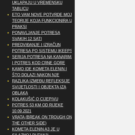
UKLAPAJU U VREMENSKU
TABLICU
ETO VAM NOVE POTVRDE MOJE
TEORIJE KOJA FUNKCIONIRA U
PRAKSI
PONAVLJANJE POTRESA
SVAKIH 12 SATI
PREDVIĐANJE I IZRAČUN
POTRESA PO SISTEMU IKEEPS
SERIJA POTRESA NA KANARIMA
I POTRES KOD CRNE GORE
KAMO IDE KOMETA ELENIN I
ŠTO DOLAZI NAKON NJE
RAZLIKA IZMEĐU REFLEKSIJE
SVIJETLOSTI I OBJEKTA IZA
OBLAKA
KOLAKUŠIĆ O CIJEPIVU
POTRES 53 KM OD RIJEKE
10.09.2021
VRATA (BREAK ON TROUGH ON
THE OTHER SIDE)
KOMETA ELENIN A3 JE U