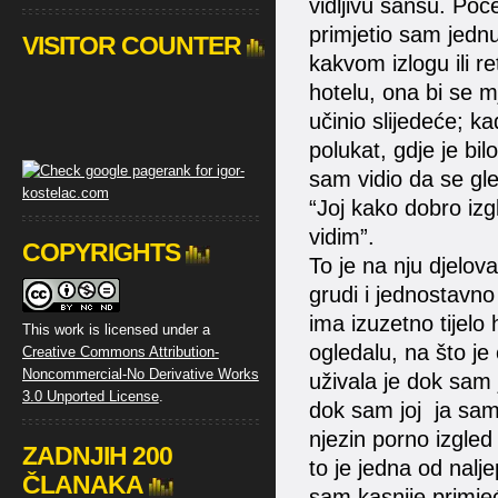
vidljivu šansu. Poče
primjetio sam jednu
VISITOR COUNTER
kakvom izlogu ili re
hotelu, ona bi se mj
učinio slijedeće; ka
polukat, gdje je b
sam vidio da se gle
“Joj kako dobro iz
vidim”.
COPYRIGHTS
To je na nju djelova
grudi i jednostavno 
ima izuzetno tijelo 
This work is licensed under a
ogledalu, na što je
Creative Commons Attribution-
Noncommercial-No Derivative Works
uživala je dok sam 
3.0 Unported License
.
dok sam joj ja sam 
njezin porno izgled 
ZADNJIH 200
to je jedna od nal
ČLANAKA
sam kasnije primjeć