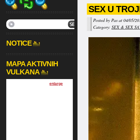
SEX U TROJE
Posted by Pas at 04/05/20
Category:
SEX & SEX SA
NOTICE
MAPA AKTIVNIH
VULKANA
[
enlarge
]