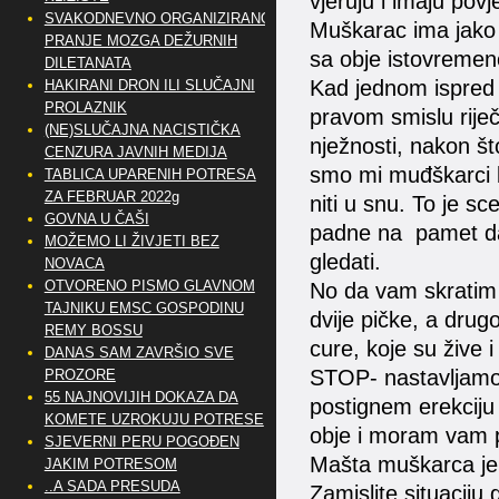
vjeruju i imaju pov
SVAKODNEVNO ORGANIZIRANO
Muškarac ima jako 
PRANJE MOZGA DEŽURNIH
sa obje istovremen
DILETANATA
Kad jednom ispred 
HAKIRANI DRON ILI SLUČAJNI
PROLAZNIK
pravom smislu riječi
(NE)SLUČAJNA NACISTIČKA
nježnosti, nakon št
CENZURA JAVNIH MEDIJA
smo mi muđškarci b
TABLICA UPARENIH POTRESA
ZA FEBRUAR 2022g
niti u snu. To je s
GOVNA U ČAŠI
padne na pamet da
MOŽEMO LI ŽIVJETI BEZ
gledati.
NOVACA
OTVORENO PISMO GLAVNOM
No da vam skratim m
TAJNIKU EMSC GOSPODINU
dvije pičke, a drugo
REMY BOSSU
cure, koje su žive i
DANAS SAM ZAVRŠIO SVE
STOP- nastavljamo 
PROZORE
55 NAJNOVIJIH DOKAZA DA
postignem erekciju k
KOMETE UZROKUJU POTRESE
obje i moram vam pr
SJEVERNI PERU POGOĐEN
Mašta muškarca je 
JAKIM POTRESOM
..A SADA PRESUDA
Zamislite situaciju