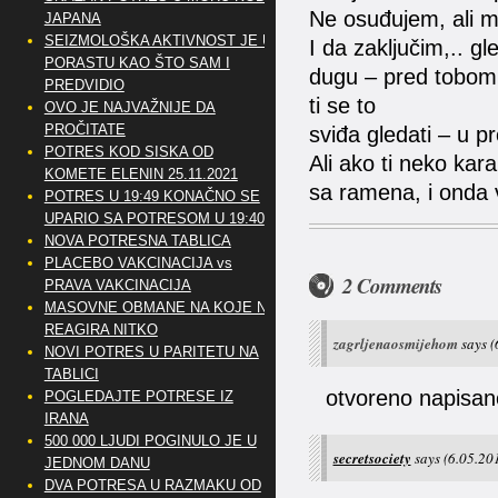
Ne osuđujem, ali mi
JAPANA
SEIZMOLOŠKA AKTIVNOST JE U
I da zaključim,.. gl
PORASTU KAO ŠTO SAM I
dugu – pred tobom –
PREDVIDIO
ti se to
OVO JE NAJVAŽNIJE DA
PROČITATE
sviđa gledati – u p
POTRES KOD SISKA OD
Ali ako ti neko kar
KOMETE ELENIN 25.11.2021
sa ramena, i onda 
POTRES U 19:49 KONAČNO SE
UPARIO SA POTRESOM U 19:40
NOVA POTRESNA TABLICA
PLACEBO VAKCINACIJA vs
2 Comments
PRAVA VAKCINACIJA
MASOVNE OBMANE NA KOJE NE
REAGIRA NITKO
zagrljenaosmijehom
says
(
NOVI POTRES U PARITETU NA
TABLICI
otvoreno napisano
POGLEDAJTE POTRESE IZ
IRANA
500 000 LJUDI POGINULO JE U
secretsociety
says
(6.05.20
JEDNOM DANU
DVA POTRESA U RAZMAKU OD