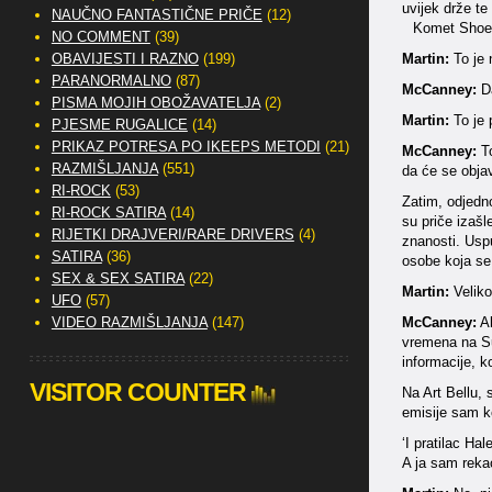
uvijek drže te 
NAUČNO FANTASTIČNE PRIČE
(12)
Komet Shoem
NO COMMENT
(39)
OBAVIJESTI I RAZNO
(199)
Martin:
To je 
PARANORMALNO
(87)
McCanney:
Da
PISMA MOJIH OBOŽAVATELJA
(2)
Martin:
To je 
PJESME RUGALICE
(14)
PRIKAZ POTRESA PO IKEEPS METODI
(21)
McCanney:
To
RAZMIŠLJANJA
(551)
da će se obja
RI-ROCK
(53)
Zatim, odjedno
RI-ROCK SATIRA
(14)
su priče izaš
RIJETKI DRAJVERI/RARE DRIVERS
(4)
znanosti. Uspu
SATIRA
(36)
osobe koja se 
SEX & SEX SATIRA
(22)
Martin:
Veliko
UFO
(57)
VIDEO RAZMIŠLJANJA
(147)
McCanney:
Al
vremena na Sun
informacije, k
VISITOR COUNTER
Na Art Bellu,
emisije sam ko
‘I pratilac Ha
A ja sam rekao