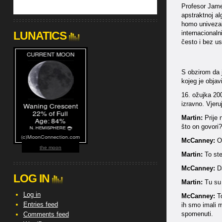
Profesor Jame
apstraktnoj al
homo univezali
LUNATICS
internacionaln
često i bez us
S obzirom da 
kojeg je objav
16. ožujka 200
izravno. Vjeru
Martin:
Prije
što on govori?
McCanney:
O
the moon
Martin:
To st
McCanney:
D
LOG IN
Martin:
Tu su 
Log in
McCanney:
To
Entries feed
ih smo imali m
spomenuti.
Comments feed