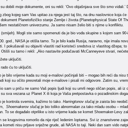
 su dobili moje dokumente, oni su rekli: ‘Ovo objašnjava sve što smo viđali.’ 
 zbog kojeg sam Vas upitao za njega jest taj što, na dnu naslovnice koja će
 dokument Planetofizičko stanje Zemlje i života (Planetophysical State Of Th
šem nestatičnom univerzumu. Ja samo nisam želio biti s njime u konfliktu.
(smijeh). Mogli ste samo spomenuti da je bio vođa skupine s kojom sam 90-ih 
0. god., NASA je otišla tamo. To je bilo kada Rusija, naravno, nije imala nova
i. I pokušavali su objaviti vlastiti rad koristeći sredstva iz vlastitog džepa; to
Otišli su tamo i rekli: „Ako nastavite podučavati McCanneyeve stvari, nećete 
ete uključiti.
rado ću to uključiti.
 je bilo vrijeme kada su moji e-mailovi počinjali biti – mogao bih reći da nisu to
judi koji su očito presretali moje e-mailove i pisali mi odgovore. Zatim su, vr
io sam u priču ne samo Vaš popis ljudi koji su umrli nego sličan popis, ali iz 
a su sva vezana uz Planet X ili koja je Vaša pretpostavka o pozadinskim dog
 je kontrola svemira, kažimo to tako.
Harringtonov slučaj
je zaista bio neobič
im,
Shoemakerov slučaj
je bio toliko abnormalan za tako mladu osobu – mladu
san. To se događalo otprilike u isto vrijeme kada se komet Shoemaker-Levy zab
se krugovima romorilo da nije riječ ledenim loptama. Svi iz znanstvene zajedn
da kometi nisu prljave snježne grude, ali NASA to taji. Neki dan sam vido nat