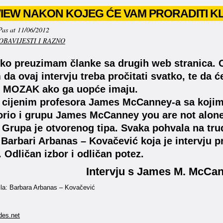
IEW NAKON KOJEG ĆE VAM PRORADITI KLIK
Pas at 11/06/2012
OBAVIJESTI I RAZNO
etko preuzimam članke sa drugih web stranica. O
da ovaj intervju treba pročitati svatko, te da 
ti MOZAK ako ga uopće imaju.
 cijenim profesora James McCanney-a sa kojim
rio i grupu James McCanney you are not alone 
 Grupa je otvorenog tipa. Svaka pohvala na tru
 Barbari Arbanas – Kovačević koja je intervju p
. Odličan izbor i odličan potez.
Intervju s James M. McC
dila: Barbara Arbanas – Kovačević
des.net