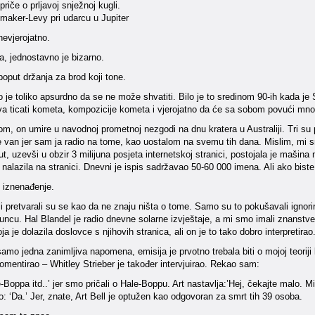
priče o prljavoj snježnoj kugli.
aker-Levy pri udarcu u Jupiter
nevjerojatno.
, jednostavno je bizarno.
poput držanja za brod koji tone.
 je toliko apsurdno da se ne može shvatiti. Bilo je to sredinom 90-ih kada je 
va ticati kometa, kompozicije kometa i vjerojatno da će sa sobom povući mn
m, on umire u navodnoj prometnoj nezgodi na dnu kratera u Australiji. Tri su pr
le van jer sam ja radio na tome, kao uostalom na svemu tih dana. Mislim, mi s
t, uzevši u obzir 3 milijuna posjeta internetskoj stranici, postojala je mašina na
nalazila na stranici. Dnevni je ispis sadržavao 50-60 000 imena. Ali ako biste p
 iznenađenje.
i pretvarali su se kao da ne znaju ništa o tome. Samo su to pokušavali ignorira
cu. Hal Blandel je radio dnevne solarne izvještaje, a mi smo imali znanstveni
oja je dolazila doslovce s njihovih stranica, ali on je to tako dobro interpretir
 samo jedna zanimljiva napomena, emisija je prvotno trebala biti o mojoj teor
mentirao – Whitley Strieber je također intervjuirao. Rekao sam:
le-Boppa itd..’ jer smo pričali o Hale-Boppu. Art nastavlja:’Hej, čekajte malo. M
: ‘Da.’ Jer, znate, Art Bell je optužen kao odgovoran za smrt tih 39 osoba.