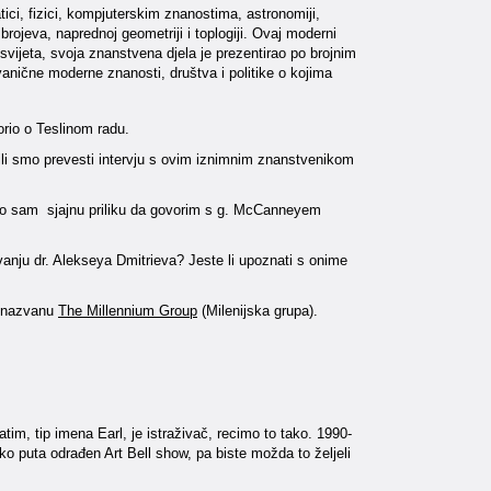
, fizici, kompjuterskim znanostima, astronomiji,
 brojeva, naprednoj geometriji i toplogiji. Ovaj moderni
vijeta, svoja znanstvena djela je prezentirao po brojnim
vanične moderne znanosti, društva i politike o kojima
rio o Teslinom radu.
li smo prevesti intervju s ovim iznimnim znanstvenikom
 imao sam sjajnu priliku da govorim s g. McCanneyem
vanju dr. Alekseya Dmitrieva? Jeste li upoznati s onime
u nazvanu
The Millennium Group
(Milenijska grupa).
im, tip imena Earl, je istraživač, recimo to tako. 1990-
ko puta odrađen Art Bell show, pa biste možda to željeli