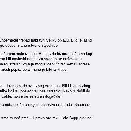
Shoemaker trebao napraviti veliku objavu. Bilo je jasno
oge osobe iz znanstvene zajednice.
iče proizašle iz toga. Bio je vrlo bizaran način na koji
mo bili novinski centar za sve što se dešavalo u
 toj stranici koja je mogla identificirati e-mail adrese
rešli popis, pola imena je bilo iz vlade.
ti. I tamo bi dolazili zbog vremena. Išli bi tamo zbog
ke koji su posjećivali našu stranicu kako bi došli do
ao. Dakle, takve su se stvari događale.
iji kometa i priča o mojem znanstvenom radu. Sredinom
i smo to već prešli. Upravo ste rekli Hale-Bopp pratilac.’