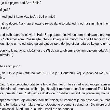
je bio prijem kod Arta Bella?
 ljudi?
 kod ljudi i kako Vas je Art Bell primio?
ilično dobro. Na kraju showa je rekao da je to bila jedna od najzanimljivijih e
it ću je.
n od ovih dana ću oživjeti Hale-Bopp dane u individualnom predavanju na svojoj
k Schrameckom. Poslušajte intervju kojeg je sa mnom za The Millennium Grou
kasnije je umro od istog galopirajućeg raka donjeg dijela leđa od kojeg je umro 
nika: I, naravno, slučajnost je (?) da su „problemi s donjim dijelom leđa“ A
mirovinu.)
 to zanimljivo?
 da. On je jako kritizirao NASA-u. Bio je u Houstonu, koji je jedan od NASA-in
iju.
aju, Vaše prvobitno pitanje je bilo o Dmitrievu. Tu se radilo o dvoboju razmj
itrievih dokumenata, onih koje još uvijek možete pronaći na stranici
The Mill
, preveli ih na Ruski jezik i doslovce ih 1990-ih koristili pri predavanjima n
sperimentalist, djelomično teorijski fizičar, ali većinom je bio opservacijski zn
rio tornada, stvari takve vrste. Govorio je o domeni vakuuma i što mjere u a
 objasniti. Mjerili su ih, ali nisu znali što se događa.