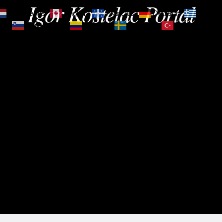
Igor Kostelac Portal
Nederlands
English
Français
Deutsch
Ελληνι
зик
Slovenščina
Español
Svenska
Türkçe