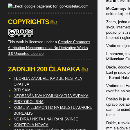
Martin:
Ne, ni
McCanney:
To
doktor koji je
COPYRIGHTS
Zatim, jedna d
svoju internet
podaci pristiz
Internet i ugl
This work is licensed under a
Creative Commons
Vratio se slje
Attribution-Noncommercial-No Derivative Works
3.0 Unported License
.
I, naravno, s
Millennium Gro
Dakle, dogovor
ZADNJIH 200 ČLANAKA
Earl je radio 
Komet Hale
TEORIJA ZAVJERE: KAD JE NESTALA
OPATIJA
Vratimo se Hal
BITI SAM
dvorište sa sv
NEOBJAŠNJIVA KOMUNIKACIJA SVRAKA
Poslao ih je A
PROTOKOL SNA
upravo poslao 
KOMETA LEMMON H2 NA MJESTU AURORE
sam i to učini
BOREALIS
tome.
NE DIRAJ NIŠTA I NAHRANI SVINJE
Dakle, u svako
KONTROLA NOVCA
mm slajdove o