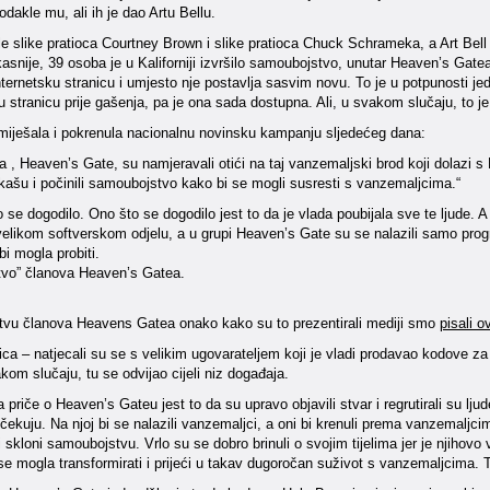
 odakle mu, ali ih je dao Artu Bellu.
ile slike pratioca Courtney Brown i slike pratioca Chuck Schrameka, a Art Bell 
kasnije, 39 osoba je u Kaliforniji izvršilo samoubojstvo, unutar Heaven’s Gate
nternetsku stranicu i umjesto nje postavlja sasvim novu. To je u potpunosti je
vu stranicu prije gašenja, pa je ona sada dostupna. Ali, u svakom slučaju, to j
umiješala i pokrenula nacionalnu novinsku kampanju sljedećeg dana:
ta , Heaven’s Gate, su namjeravali otići na taj vanzemaljski brod koji dolazi 
 kašu i počinili samoubojstvo kako bi se mogli susresti s vanzemaljcima.“
o se dogodilo. Ono što se dogodilo jest to da je vlada poubijala sve te ljude. A r
elikom softverskom odjelu, a u grupi Heaven’s Gate su se nalazili samo progra
bi mogla probiti.
vo” članova Heaven’s Gatea.
vu članova Heavens Gatea onako kako su to prezentirali mediji smo
pisali o
ica – natjecali su se s velikim ugovarateljem koji je vladi prodavao kodove za šif
kom slučaju, tu se odvijao cijeli niz događaja.
 priče o Heaven’s Gateu jest to da su upravo objavili stvar i regrutirali su lju
ekuju. Na njoj bi se nalazili vanzemaljci, a oni bi krenuli prema vanzemaljcima
 skloni samoubojstvu. Vrlo su se dobro brinuli o svojim tijelima jer je njihovo vj
se mogla transformirati i prijeći u takav dugoročan suživot s vanzemaljcima. T