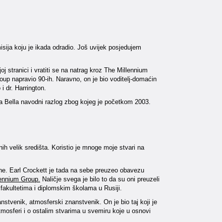
misija koju je ikada odradio. Još uvijek posjedujem
 stranici i vratiti se na natrag kroz The Millennium
p napravio 90-ih. Naravno, on je bio voditelj-domaćin
i dr. Harrington.
rta Bella navodni razlog zbog kojeg je početkom 2003.
ih velik središta. Koristio je mnoge moje stvari na
ene. Earl Crockett je tada na sebe preuzeo obavezu
ennium Group.
Naličje svega je bilo to da su oni preuzeli
a fakultetima i diplomskim školama u Rusiji.
anstvenik, atmosferski znanstvenik. On je bio taj koji je
tmosferi i o ostalim stvarima u svemiru koje u osnovi