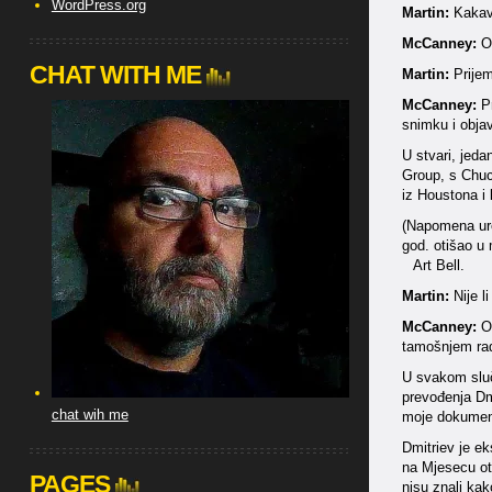
WordPress.org
Martin:
Kakav 
McCanney:
Od
CHAT WITH ME
Martin:
Prijem
McCanney:
Pr
snimku i objav
U stvari, jeda
Group, s Chuc
iz Houstona i 
(Napomena ured
god. otišao u 
Art Bell.
Martin:
Nije li
McCanney:
O,
tamošnjem rad
U svakom sluč
prevođenja Dm
chat wih me
moje dokumente
Dmitriev je ek
na Mjesecu otk
PAGES
nisu znali kako