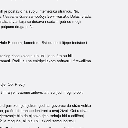
ih je postavio na svoju internetsku stranicu. No,
a,
Heaven’s Gate samoubojstveni masakr
. Dolazi vlada,
dnaka stvar koja se dešava i sada – ljudi su mogli
e potpuno druga priča.
s Hale-Boppom, kometom. Svi su obuli lijepe tenisice i
azlog zbog kojeg su ih ubili je taj što su bili
meri. Radili su na enkripcijskom softveru i firewallima
vdje
. Op. Prev.)
riranje i vatrene zidove, a ti su ljudi mogli probiti
de diljem zemlje tijekom godina, govoreći da stiže velika
, pa će biti transcedentirani u ovaj život. Oni u stvari
erovanje bilo da njihova tjela trebaju biti u odličnoj
o je moguće, ali nisu bili skloni samoubojstvu.