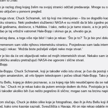
sam to znao.
 je razlog zbog kojeg želim na svojoj stranici održati predavanje. Mnoge su st
 bio uključen u ponovni pregled.
ruga stvar, Chuck Schramek, isti tip koji me intervjuirao – šta se dogodilo k
sku stranicu. Neki podređeni službenici NASA-e su mislili da bi bilo zgodno post
ali godinama, doslovce, s Hubblea. I tako, netko ju je tamo stavio, a to je p
edao je taj vrtložni vatromet Hale-Bopp i skinuo ga je, uhvatio ga je.
dećeg dana, a toga više nije bilo! I tako je rekao: ‘Što je to?’ To je bio prvi d
 vremenom sam vidio njihovu internetsku stranicu. Posjedovao sam tada inter
up) i rekao: ‘Možda biste poželjeli vidjeti neke moje stvari.’
 je bio da će oni objavljivati neke od mojih internetskih stvari. Nekako sam
političku analizu pretražujući NASA-ine ugovore i slične stvari.
-Bopp.
e-Boppu. Chuck Schramek, koji je također vidio istu stvar, je čuo da postoji 
ojim amaterskim, ali vrlo lijepim teleskopom i počeo slikati Hale-Bopp. Tako j
rtu Bellu, kojeg je dobro poznavao, a za kojeg nije bilo neuobičajeno da se na
fax.’ Chuck mi je rekao kako da putem emisije dođem do Arta. Postojala je ta
ti također ukoliko bih čuo nešto pogrešno ili slično; mogao sam na brzinu napisat
m slučaju, Chuck je dobio slike koje je fotografirao, dao ih je Artu Bellu koji 
d, kako smo kasnije saznali, Sveučilišta s Havaja. Ali on nije rekao odakle 