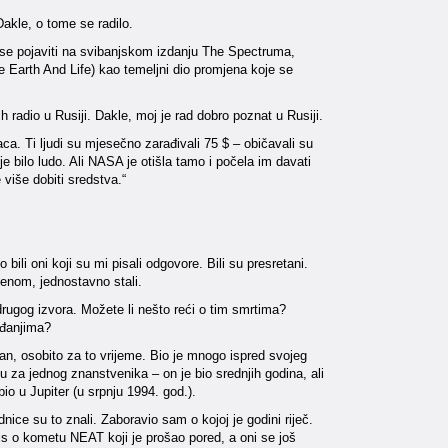
Dakle, o tome se radilo.
 se pojaviti na svibanjskom izdanju The Spectruma,
e Earth And Life) kao temeljni dio promjena koje se
radio u Rusiji. Dakle, moj je rad dobro poznat u Rusiji.
ca. Ti ljudi su mjesečno zarađivali 75 $ – običavali su
 je bilo ludo. Ali NASA je otišla tamo i počela im davati
više dobiti sredstva.“
 bili oni koji su mi pisali odgovore. Bili su presretani.
emenom, jednostavno stali.
drugog izvora. Možete li nešto reći o tim smrtima?
ađanjima?
an, osobito za to vrijeme. Bio je mnogo ispred svojeg
 za jednog znanstvenika – on je bio srednjih godina, ali
io u Jupiter (u srpnju 1994. god.).
ice su to znali. Zaboravio sam o kojoj je godini riječ.
pis o kometu NEAT koji je prošao pored, a oni se još