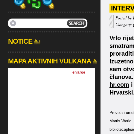
INTERV
Posted by 
Category:
Vrlo rij
NOTICE
smatram 
proradi
MAPA AKTIVNIH VULKANA
Izuzetno
sam otvo
[
enlarge
]
članova.
hr.com
i
Hrvatski
Prevela i ure
Matrix World
bibliotecaplea