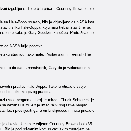
vari izgubljene. To je bila priča – Courtney Brown je bio
ada se Hale-Bopp pojavio, bilo je objavljeno da NASA ima
aviti sliku Hale-Boppa, koju nisu trebali staviti jer su
riča o tome kako je Gary Goodwin započeo. Pretraživao je
okaz da NASA krije podatke.
netsku stranicu, jako malu. Poslao sam im e-mail (The
 izveo to da sam znanstvenik, Gary da je webmaster, a
navodni pratilac Hale-Boppu. Tako je otišao u svoje
e dobio slike njegovog pratioca.
lazi usred programa, i koji je rekao: ‘Chuck Schramek je
jna vezana uz to. Art je imao tajni broj fax-a.Mogao
i fax i proslijediti ga, a on bi slijedeću minutu pričao o
ih je objavio. U isto je vrijeme Courtney Brown dobio 35
mu. Bio je pod privatnim komunikacijskim zastojem pa