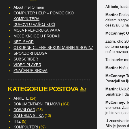
Ali tada, kada
About me| O meni
COMPUTER HELP – POMOĆ OKO
Martin:
Razlog
KOMPJUTERA
citiram njegov
DUHOVI U VAŠOJ KUĆI
dešavaju u na
MOJA PREPORUKA VAMA
McCanney:
O 
MOJE KNJIGE U PRODAJI
Zatim, oko 200
NET- SHOP
se tome smijat
OTKUPNE CIJENE SEKUNDARNIH SIROVINA
nešto novaca. 
SPONZORI BLOGA
SUBSCRIBER
To također mož
VIDEO PLAYER
Martin:
Hoću, 
ZNAČENJE SNOVA
McCanney:
To
Postojali su l
KATEGORIJE POSTOVA
Martin:
Uključ
Smatrate li d
ANKETE
(14)
McCanney:
To
DOKUMENTARNI FILMOVI
(104)
vremena. Zat
DOWNLOAD
(23)
je bio vrlo ja
GALERIJA SLIKA
(10)
U znanstvenim 
HTZ
(5)
Bilo je jasno 
KOMPJUTERI
(39)