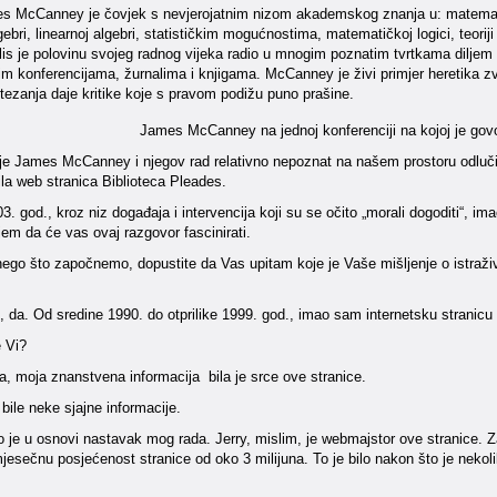
s McCanney je čovjek s nevjerojatnim nizom akademskog znanja u: matematici
gebri, linearnoj algebri, statističkim mogućnostima, matematičkoj logici, teoriji
s je polovinu svojeg radnog vijeka radio u mnogim poznatim tvrtkama diljem s
im konferencijama, žurnalima i knjigama. McCanney je živi primjer heretika z
tezanja daje kritike koje s pravom podižu puno prašine.
James McCanney na jednoj konferenciji na kojoj je govo
je James McCanney i njegov rad relativno nepoznat na našem prostoru odluči
ila web stranica Biblioteca Pleades.
3. god., kroz niz događaja i intervencija koji su se očito „morali dogoditi“,
jem da će vas ovaj razgovor fascinirati.
 nego što započnemo, dopustite da Vas upitam koje je Vaše mišljenje o istraži
, da. Od sredine 1990. do otprilike 1999. god., imao sam internetsku stranic
e Vi?
a, moja znanstvena informacija bila je srce ove stranice.
bile neke sjajne informacije.
 je u osnovi nastavak mog rada. Jerry, mislim, je webmajstor ove stranice. Zat
jesečnu posjećenost stranice od oko 3 milijuna. To je bilo nakon što je nekoli