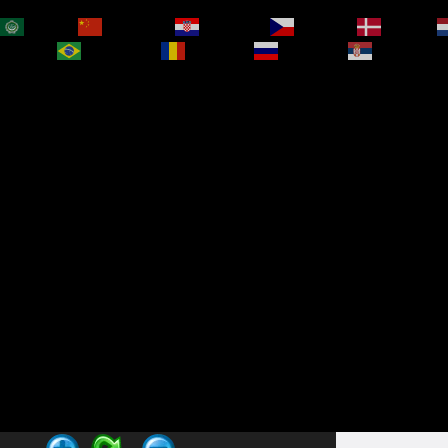
العربية
简体中文
Hrvatski
Čeština‎
Dansk
bokmål
Português
Română
Русский
Српски је