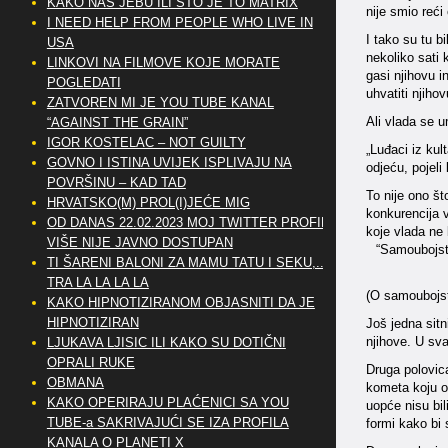
KAKO NAS JEBU ILI ŠTO JE TO MATRIX
nije smio reći
I NEED HELP FROM PEOPLE WHO LIVE IN
I tako su tu b
USA
nekoliko sati 
LINKOVI NA FILMOVE KOJE MORATE
gasi njihovu i
POGLEDATI
uhvatiti njiho
ZATVOREN MI JE YOU TUBE KANAL
Ali vlada se 
“AGAINST THE GRAIN”
IGOR KOSTELAC – NOT GUILTY
„Luđaci iz kul
GOVNO I ISTINA UVIJEK ISPLIVAJU NA
odjeću, pojeli
POVRŠINU – KAD TAD
To nije ono št
HRVATSKO(M) PROL(I)JEĆE MIG
konkurencija v
OD DANAS 22.02.2023 MOJ TWITTER PROFIL
koje vlada ne 
VIŠE NIJE JAVNO DOSTUPAN
“Samoubojst
TI ŠARENI BALONI ZA MAMU TATU I SEKU,..
TRA LA LA LA LA
(O samoubojst
KAKO HIPNOTIZIRANOM OBJASNITI DA JE
HIPNOTIZIRAN
Još jedna sitn
njihove. U sva
LJUKAVA LJISIC ILI KAKO SU DOTIČNI
OPRALI RUKE
Druga polovica
OBMANA
kometa koju oč
KAKO OPERIRAJU PLAĆENICI SA YOU
uopće nisu bili
TUBE-a SAKRIVAJUĆI SE IZA PROFILA
formi kako bi 
KANALA O PLANETI X