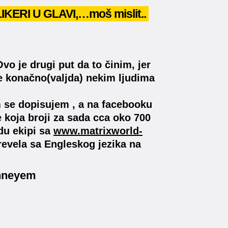
ERI U GLAVI,…moš mislit..
vo je drugi put da to činim, jer
će konačno(valjda) nekim ljudima
 se dopisujem , a na facebooku
koja broji za sada cca oko 700
du ekipi sa
www.matrixworld-
revela sa Engleskog jezika na
anneyem