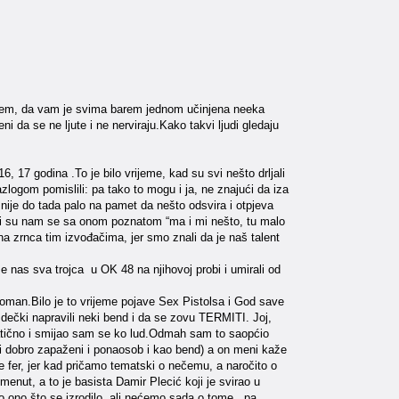
jerujem, da vam je svima barem jednom učinjena neeka
 da se ne ljute i ne nerviraju.Kako takvi ljudi gledaju
17 godina .To je bilo vrijeme, kad su svi nešto drljali
zlogom pomislili: pa tako to mogu i ja, ne znajući da iza
e nije do tada palo na pamet da nešto odsvira i otpjeva
vali su nam se sa onom poznatom “ma i mi nešto, tu malo
a zrnca tim izvođačima, jer smo znali da je naš talent
se nas sva trojca u OK 48 na njihovoj probi i umirali od
roman.Bilo je to vrijeme pojave Sex Pistolsa i God save
 dečki napravili neki bend i da se zovu TERMITI. Joj,
atično i smijao sam se ko lud.Odmah sam to saopćio
li dobro zapaženi i ponaosob i kao bend) a on meni kaže
e fer, jer kad pričamo tematski o nečemu, a naročito o
menut, a to je basista Damir Plecić koji je svirao u
ilo ono što se izrodilo, ali nećemo sada o tome , pa