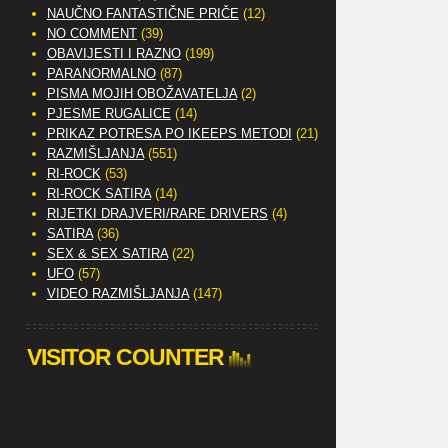
NAUČNO FANTASTIČNE PRIČE
(12)
NO COMMENT
(39)
OBAVIJESTI I RAZNO
(199)
PARANORMALNO
(87)
PISMA MOJIH OBOŽAVATELJA
(2)
PJESME RUGALICE
(14)
PRIKAZ POTRESA PO IKEEPS METODI
(21)
RAZMIŠLJANJA
(551)
RI-ROCK
(53)
RI-ROCK SATIRA
(14)
RIJETKI DRAJVERI/RARE DRIVERS
(4)
SATIRA
(36)
SEX & SEX SATIRA
(22)
UFO
(57)
VIDEO RAZMIŠLJANJA
(147)
VISITOR COUNTER