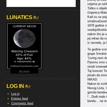
vrijeme je ruč
Toliko o objek
činjenice.Malo
LUNATICS
Kad su se poja
omalovažavanj
1978 godine n
srednjoškolsko
nakon što je u
joj rekao da s
iz razreda, ja
Te godine svi
grupe Smokie
“Living next do
Pjesmu smo ara
ostali iznenađ
Taj koncert Tw
the moon
pisalo da smo 
NIKAD.
Nakon te svirk
LOG IN
Novog Lista, V
gomila bendov
Log in
!…Dođi malo t
Entries feed
bendu… ne mor
Comments feed