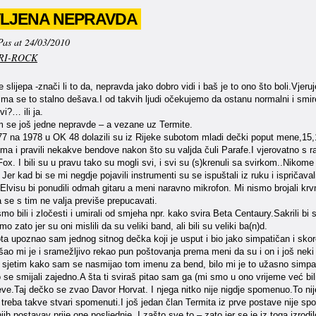
VLJENA NEPRAVDA
Pas at 24/03/2010
RI-ROCK
 slijepa -znači li to da, nepravda jako dobro vidi i baš je to ono što boli.V
a se to stalno dešava.I od takvih ljudi očekujemo da ostanu normalni i smireni
vi?… ili ja.
m se još jedne nepravde – a vezane uz Termite.
 na 1978 u OK 48 dolazili su iz Rijeke subotom mladi dečki poput mene,15,16, 
ma i pravili nekakve bendove nakon što su valjda čuli Parafe.I vjerovatno s ra
Fox. I bili su u pravu tako su mogli svi, i svi su (s)krenuli sa svirkom..Nikom
er kad bi se mi negdje pojavili instrumenti su se ispuštali iz ruku i ispriča
lvisu bi ponudili odmah gitaru a meni naravno mikrofon. Mi nismo brojali krvn
a se s tim ne valja previše prepucavati.
o bili i zločesti i umirali od smjeha npr. kako svira Beta Centaury.Sakrili bi 
o zato jer su oni mislili da su veliki band, ali bili su veliki ba(n)d.
ta upoznao sam jednog sitnog dečka koji je usput i bio jako simpatičan i sko
ao mi je i sramežljivo rekao pun poštovanja prema meni da su i on i još neki
e sjetim kako sam se nasmijao tom imenu za bend, bilo mi je to užasno simp
 se smijali zajedno.A šta ti sviraš pitao sam ga (mi smo u ono vrijeme već bi
ve.Taj dečko se zvao Davor Horvat. I njega nitko nije nigdje spomenuo.To nij
 treba takve stvari spomenuti.I još jedan član Termita iz prve postave nije spo
jih postavav prije one posljednje..I zašto sve to – zato jer se je iz toga izrod