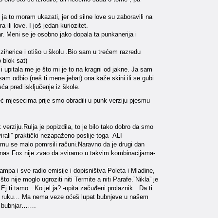
ja to moram ukazati, jer od silne love su zaboravili na
ili love. I još jedan kuriozitet.
r. Meni se je osobno jako dopala ta punkanerija i
iherice i otišo u školu .Bio sam u trećem razredu
 blok sat)
i upitala me je što mi je to na kragni od jakne. Ja sam
am odbio (neš ti mene jebat) ona kaže skini ili se gubi
ća pred isključenje iz škole.
eć mjesecima prije smo obradili u punk verziju pjesmu
verziju.Rulja je popizdila, to je bilo tako dobro da smo
irali” praktički nezapaženo poslije toga -ALI
su mu se malo pomrsili računi.Naravno da je drugi dan
oga nas Fox nije zvao da sviramo u takvim kombinacijama-
ampa i sve radio emisije i dopisništva Poleta i Mladine,
 nije moglo ugroziti niti Termite a niti Parafe.”Nikla” je
Ej ti tamo…Ko jel ja? -upita začuđeni prolaznik…Da ti
vu ruku… Ma nema veze oćeš lupat bubnjeve u našem
ba bubnjar…….