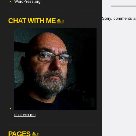
WordPress.org
Sorry, comments are
CHAT WITH ME
chat wih me
PAGES