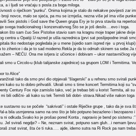
ka, a i ljudi se vraćaju s posla za boga miloga.
tivnosti o riječkom “punku”. Onima kojima je stalo do nekakve povijesti zar im 
 broji novce, malo se sjeća, pa mu se izmješa, nezna više jel ima više punkera 
vili Sex pistols i God save the Queen grupa Ery je to prva stavila na repertoa
e svega tradicionalnog i konzervativnog.Što se je još desilo….evo i toga.
akon što sam čuo Sex Pistolse stavio sam na kragnu moje traper jakne dvije z
g centra u Opatiji.U razred je ušla razrednica (prvi sat poslijepodne imali smo
pitala tko nedostaje pogledala je u mene (sjedio sam ispred nje u prvoj klupi) 
u to ziherice i da je to sad moderno.Rekla je da to odmah skinem sa sebe.Ja s
 kažem – NEĆU. Ona me istjera iz učionice i dobivam – ukor nastavničkog vije
rali smo u Circolo-u (klub talijanske zajednice) sa grupom LOM i Termitima. V
or to Alice”
nžirali tako da smo prvi dio otpjevali “šlagerski” a u refrenu smo svirali punk 
eni kako su to dobro prihvatili. Ukrali smo s time koncert Termitima koji su “sv
enty Century Fox nije zamislio tako, već je trebao biti u korist Termita, ali 
mi bili odlični- ali kako su tek Termiti bili dobri- strava.Nikad više nakon t
e sustavno su se počele “sakrivati” i ostale Riječke grupe , tako da je sva št
al-a bila usmjerena samo na ono što je bilo potpuno bezazleno i bezopasno i što
a ni odkuda.Svako ko je prošao pored Konta , napravio je bend po sistemu :” 
u. Jel sviraš negdje? – Ne, neznam svirat, potpuno sam gluh…i nemam lje
aš znat svirat, šta će ti ruka….. ajde, idemo sutra na Ri Rock pa nam tre