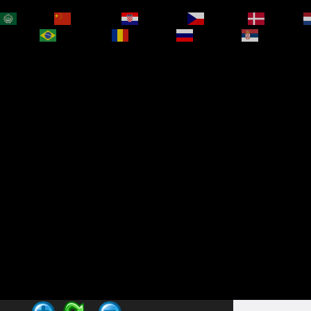
العربية
简体中文
Hrvatski
Čeština‎
Dansk
bokmål
Português
Română
Русский
Српски је