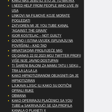
KAKO NAS JEBU ILI ŠTO JE TO MATRIX
I NEED HELP FROM PEOPLE WHO LIVE IN
USA
LINKOVI NA FILMOVE KOJE MORATE
POGLEDATI
ZATVOREN MI JE YOU TUBE KANAL
“AGAINST THE GRAIN”
IGOR KOSTELAC – NOT GUILTY
GOVNO I ISTINA UVIJEK ISPLIVAJU NA
POVRŠINU – KAD TAD
HRVATSKO(M) PROL(I)JEĆE MIG
OD DANAS 22.02.2023 MOJ TWITTER PROFIL
VIŠE NIJE JAVNO DOSTUPAN
TI ŠARENI BALONI ZA MAMU TATU I SEKU,..
TRA LA LA LA LA
KAKO HIPNOTIZIRANOM OBJASNITI DA JE
HIPNOTIZIRAN
LJUKAVA LJISIC ILI KAKO SU DOTIČNI
OPRALI RUKE
OBMANA
KAKO OPERIRAJU PLAĆENICI SA YOU
TUBE-a SAKRIVAJUĆI SE IZA PROFILA
KANALA O PLANETI X