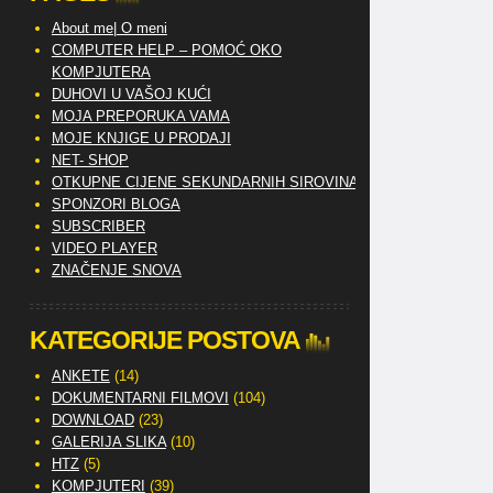
About me| O meni
COMPUTER HELP – POMOĆ OKO
KOMPJUTERA
DUHOVI U VAŠOJ KUĆI
MOJA PREPORUKA VAMA
MOJE KNJIGE U PRODAJI
NET- SHOP
OTKUPNE CIJENE SEKUNDARNIH SIROVINA
SPONZORI BLOGA
SUBSCRIBER
VIDEO PLAYER
ZNAČENJE SNOVA
KATEGORIJE POSTOVA
ANKETE
(14)
DOKUMENTARNI FILMOVI
(104)
DOWNLOAD
(23)
GALERIJA SLIKA
(10)
HTZ
(5)
KOMPJUTERI
(39)