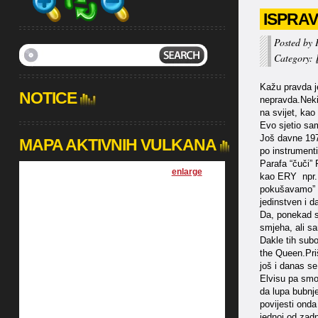
ISPRA
Posted by 
Category:
Kažu pravda je
NOTICE
nepravda.Nekim
na svijet, kao 
Evo sjetio sa
Još davne 1977
MAPA AKTIVNIH VULKANA
po instrumenti
Parafa “čuči” 
[
enlarge
]
kao ERY npr. J
pokušavamo” E
jedinstven i d
Da, ponekad sm
smjeha, ali sam
Dakle tih subo
the Queen.Priš
još i danas s
Elvisu pa smo
da lupa bubnje
povijesti onda
jednoj od zadn