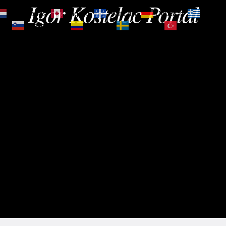
Igor Kostelac Portal
Nederlands
English
Français
Deutsch
Ελληνι
зик
Slovenščina
Español
Svenska
Türkçe