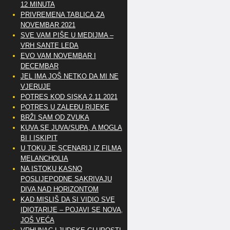
12 MINUTA
PRIVREMENA TABLICA ZA
NOVEMBAR 2021
SVE VAM PIŠE U MEDIJMA –
VRH SANTE LEDA
EVO VAM NOVEMBAR I
DECEMBAR
JEL IMA JOŠ NETKO DA MI NE
VJERUJE
POTRES KOD SISKA 2.11.2021
POTRES U ZALEĐU RIJEKE
BRŽI SAM OD ZVUKA
KUVA SE JUVA/SUPA, A MOGLA
BI I ISKIPIT
U TOKU JE SCENARIJ IZ FILMA
MELANCHOLIA
NA ISTOKU KASNO
POSLIJEPODNE SAKRIVAJU
DIVA NAD HORIZONTOM
KAD MISLIŠ DA SI VIDIO SVE
IDIOTARIJE – POJAVI SE NOVA,..
JOŠ VEĆA