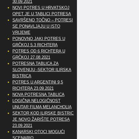
30.09.2021
NOVI POTRES U HRVATSKOJ
OPET JE U TABLICI POTRESA
SAVRŠENO TOČNO – POTRESI
SE PONAVLJAJU U ISTO
VRIJEME
PONOVNO JAKI POTRES U
GRČKOJ 5.3 RICHTERA
POTRES OD 6 RICHTERA U
GRČKOJ 27.08.2021
POTRESNA TABLICA ZA
SLOVENIJU -SEKTOR ILIRSKA
BISTRICA
POTRES U ARGENTINI 9,5
RICHTERA 23.09.2021
NOVA POTRESNA TABLICA
LOGIČNA NELOGIČNOST
UNUTAR FILMA MELANCHOLIA
SEKTOR KOD ILIRSKE BISTRICE
JE NOVO ŽARIŠTE POTRESA
23.09.2021
KANARSKI OTOCI MOGUĆI
SCENARIO