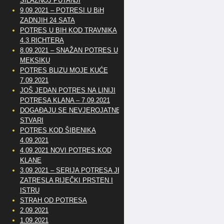
SILAZNOJ PUTANJI
9.09.2021 – POTRESI U BiH
ZADNJIH 24 SATA
POTRES U BIH KOD TRAVNIKA
4.3 RICHTERA
8.09.2021 – SNAŽAN POTRES U
MEKSIKU
POTRES BLIZU MOJE KUĆE
7.09.2021
JOŠ JEDAN POTRES NA LINIJI
POTRESA KLANA – 7.09.2021
DOGAĐAJU SE NEVJEROJATNE
STVARI
POTRES KOD ŠIBENIKA
4.09.2021
4.09.2021 NOVI POTRES KOD
KLANE
3.09.2021 – SERIJA POTRESA JE
ZATRESLA RIJEČKI PRSTEN I
ISTRU
STRAH OD POTRESA
2.09.2021
1.09.2021