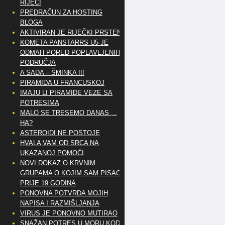
RIJEČI
PREDRAČUN ZA HOSTING
BLOGA
AKTIVIRAN JE RIJEČKI PRSTEN
KOMETA PANSTARRS U5 JE
ODMAH PORED POPLAVLJENIH
PODRUČJA
A SADA – ŠMINKA !!!
PIRAMIDA U FRANCUSKOJ
IMAJU LI PIRAMIDE VEZE SA
POTRESIMA
MALO SE TRESEMO DANAS ,..
HA?
ASTEROIDI NE POSTOJE
HVALA VAM OD SRCA NA
UKAZANOJ POMOĆI
NOVI DOKAZ O KRVNIM
GRUPAMA O KOJIM SAM PISAO
PRIJE 19 GODINA
PONOVNA POTVRDA MOJIH
NAPISA I RAZMIŠLJANJA
VIRUS JE PONOVNO MUTIRAO
SNAŽAN POTRES U MORU KOD