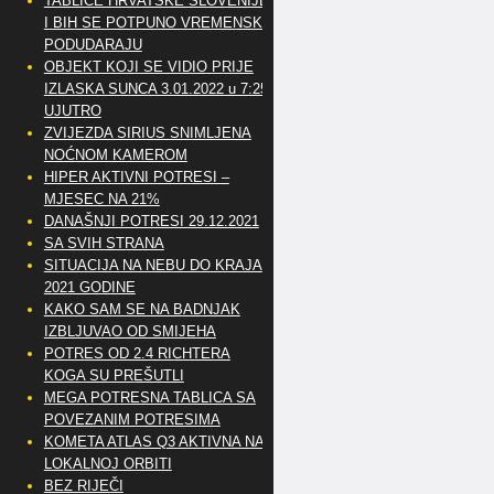
TABLICE HRVATSKE SLOVENIJE
I BIH SE POTPUNO VREMENSKI
PODUDARAJU
OBJEKT KOJI SE VIDIO PRIJE
IZLASKA SUNCA 3.01.2022 u 7:25
UJUTRO
ZVIJEZDA SIRIUS SNIMLJENA
NOĆNOM KAMEROM
HIPER AKTIVNI POTRESI –
MJESEC NA 21%
DANAŠNJI POTRESI 29.12.2021
SA SVIH STRANA
SITUACIJA NA NEBU DO KRAJA
2021 GODINE
KAKO SAM SE NA BADNJAK
IZBLJUVAO OD SMIJEHA
POTRES OD 2.4 RICHTERA
KOGA SU PREŠUTLI
MEGA POTRESNA TABLICA SA
POVEZANIM POTRESIMA
KOMETA ATLAS Q3 AKTIVNA NA
LOKALNOJ ORBITI
BEZ RIJEČI