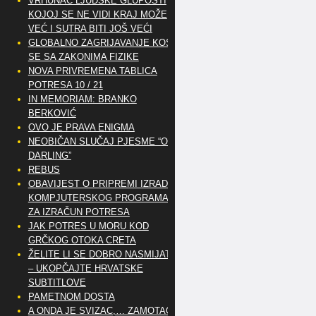
VRHUNAC LJUDSKE GLUPOSTI
KOJOJ SE NE VIDI KRAJ MOŽE
VEĆ I SUTRA BITI JOŠ VEĆI
GLOBALNO ZAGRIJAVANJE KOSI
SE SA ZAKONIMA FIZIKE
NOVA PRIVREMENA TABLICA
POTRESA 10 / 21
IN MEMORIAM: BRANKO
BERKOVIĆ
OVO JE PRAVA ENIGMA
NEOBIČAN SLUČAJ PJESME “OH
DARLING”
REBUS
OBAVIJEST O PRIPREMI IZRADE
KOMPJUTERSKOG PROGRAMA
ZA IZRAČUN POTRESA
JAK POTRES U MORU KOD
GRČKOG OTOKA CRETA
ŽELITE LI SE DOBRO NASMIJATI
– UKOPČAJTE HRVATSKE
SUBTITLOVE
PAMETNOM DOSTA
A ONDA JE SVIZAC,… ZAMOTAO