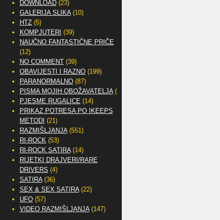
DOWNLOAD
(23)
GALERIJA SLIKA
(10)
HTZ
(5)
KOMPJUTERI
(39)
NAUČNO FANTASTIČNE PRIČE
(12)
NO COMMENT
(39)
OBAVIJESTI I RAZNO
(199)
PARANORMALNO
(87)
PISMA MOJIH OBOŽAVATELJA
(2)
PJESME RUGALICE
(14)
PRIKAZ POTRESA PO IKEEPS
METODI
(21)
RAZMIŠLJANJA
(551)
RI-ROCK
(53)
RI-ROCK SATIRA
(14)
RIJETKI DRAJVERI/RARE
DRIVERS
(4)
SATIRA
(36)
SEX & SEX SATIRA
(22)
UFO
(57)
VIDEO RAZMIŠLJANJA
(147)