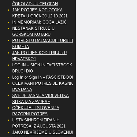
ČOKOLADU U CELOFAN
JAK POTRES KOD OTOKA
KRETA U GRČKOJ 12.10.2021
IN MEMORIAM: GOGA LAZIĆ
NESTANAK STRUJE U
GORSKOM KOTARU
POTRESI U DALMACIJI I ORBITE
KOMETA
JAK POTRES KOD TRILJ-a U
HRVATSKOJ
LOG IN – SIGN IN FACISTBOOK –
DRUGI DIO
Log In or Sign In – FASCISTBOOK
OČEKIVANI POTRES JE KASNIO
DVA DANA
SVE JE JASNIJA VIDI VELIKA
SLIKA IZA ZAVJESE
OČEKUJE LI SLOVENIJA
RAZORNI POTRES
LISTA SINHRONIZIRANIH
POTRESA IZ AUGUSTA 2021
JAKO NEVRIJEME U SLOVENIJI