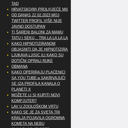
TAD
HRVATSKO(M) PROL(I)JEĆE MIG
OD DANAS 22.02.2023 MOJ
TWITTER PROFIL VIŠE NIJE
JAVNO DOSTUPAN
TI ŠARENI BALONI ZA MAMU
TATU I SEKU,.. TRA LA LA LA LA
KAKO HIPNOTIZIRANOM
OBJASNITI DA JE HIPNOTIZIRAN
LJUKAVA LJISIC ILI KAKO SU
DOTIČNI OPRALI RUKE
OBMANA
KAKO OPERIRAJU PLAĆENICI
SA YOU TUBE-a SAKRIVAJUĆI
SE IZA PROFILA KANALA O
PLANETI X
MOŽETE LI SI KUPITI NOVI
KOMPJUTER?
LAV U ZOOLOŠKOM VRTU
KAKO SE JE ZA SVETA TRI
KRALJA POJAVILA OGROMNA
KOMETA NA NEBU