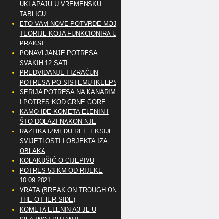
UKLAPAJU U VREMENSKU
TABLICU
ETO VAM NOVE POTVRDE MOJE
TEORIJE KOJA FUNKCIONIRA U
PRAKSI
PONAVLJANJE POTRESA
SVAKIH 12 SATI
PREDVIĐANJE I IZRAČUN
POTRESA PO SISTEMU IKEEPS
SERIJA POTRESA NA KANARIMA
I POTRES KOD CRNE GORE
KAMO IDE KOMETA ELENIN I
ŠTO DOLAZI NAKON NJE
RAZLIKA IZMEĐU REFLEKSIJE
SVIJETLOSTI I OBJEKTA IZA
OBLAKA
KOLAKUŠIĆ O CIJEPIVU
POTRES 53 KM OD RIJEKE
10.09.2021
VRATA (BREAK ON TROUGH ON
THE OTHER SIDE)
KOMETA ELENIN A3 JE U