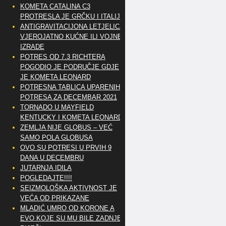
KOMETA CATALINA C3
PROTRESLA JE GRČKU I ITALIJU
ANTIGRAVITACIJONA LETJELICA
VJEROJATNO KUĆNE ILI VOJNE
IZRADE
POTRES OD 7.3 RICHTERA
POGODIO JE PODRUČJE GDJE
JE KOMETA LEONARD
POTRESNA TABLICA UPARENIH
POTRESA ZA DECEMBAR 2021
TORNADO U MAYFIELD
KENTUCKY I KOMETA LEONARD
ZEMLJA NIJE GLOBUS – VEĆ
SAMO POLA GLOBUSA
OVO SU POTRESI U PRVIH 9
DANA U DECEMBRU
JUTARNJA IDILA
POGLEDAJTE!!!!
SEIZMOLOŠKA AKTIVNOST JE
VEĆA OD PRIKAZANE
MLADIĆ UMRO OD KORONE A
EVO KOJE SU MU BILE ZADNJE