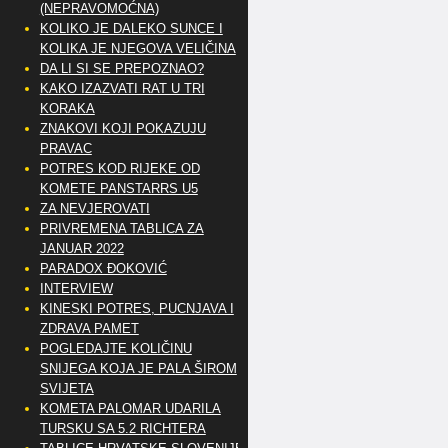
(NEPRAVOMOĆNA)
KOLIKO JE DALEKO SUNCE I
KOLIKA JE NJEGOVA VELIČINA
DA LI SI SE PREPOZNAO?
KAKO IZAZVATI RAT U TRI
KORAKA
ZNAKOVI KOJI POKAZUJU
PRAVAC
POTRES KOD RIJEKE OD
KOMETE PANSTARRS U5
ZA NEVJEROVATI
PRIVREMENA TABLICA ZA
JANUAR 2022
PARADOX ĐOKOVIĆ
INTERVIEW
KINESKI POTRES, PUCNJAVA I
ZDRAVA PAMET
POGLEDAJTE KOLIČINU
SNIJEGA KOJA JE PALA ŠIROM
SVIJETA
KOMETA PALOMAR UDARILA
TURSKU SA 5.2 RICHTERA