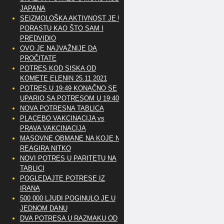
JAPANA
SEIZMOLOŠKA AKTIVNOST JE U
PORASTU KAO ŠTO SAM I
PREDVIDIO
OVO JE NAJVAŽNIJE DA
PROČITATE
POTRES KOD SISKA OD
KOMETE ELENIN 25.11.2021
POTRES U 19:49 KONAČNO SE
UPARIO SA POTRESOM U 19:40
NOVA POTRESNA TABLICA
PLACEBO VAKCINACIJA vs
PRAVA VAKCINACIJA
MASOVNE OBMANE NA KOJE NE
REAGIRA NITKO
NOVI POTRES U PARITETU NA
TABLICI
POGLEDAJTE POTRESE IZ
IRANA
500 000 LJUDI POGINULO JE U
JEDNOM DANU
DVA POTRESA U RAZMAKU OD