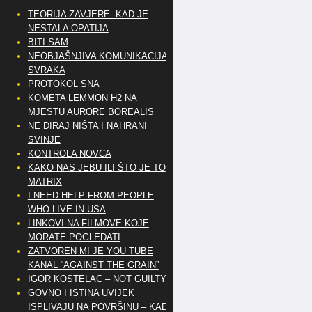
TEORIJA ZAVJERE: KAD JE
NESTALA OPATIJA
BITI SAM
NEOBJAŠNJIVA KOMUNIKACIJA
SVRAKA
PROTOKOL SNA
KOMETA LEMMON H2 NA
MJESTU AURORE BOREALIS
NE DIRAJ NIŠTA I NAHRANI
SVINJE
KONTROLA NOVCA
KAKO NAS JEBU ILI ŠTO JE TO
MATRIX
I NEED HELP FROM PEOPLE
WHO LIVE IN USA
LINKOVI NA FILMOVE KOJE
MORATE POGLEDATI
ZATVOREN MI JE YOU TUBE
KANAL “AGAINST THE GRAIN”
IGOR KOSTELAC – NOT GUILTY
GOVNO I ISTINA UVIJEK
ISPLIVAJU NA POVRŠINU – KAD