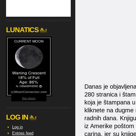
LUNATICS
Danas je objavljena
280 stranica i šta
the moon
koja je štampana u
kliknete na dugme 
LOG IN
radnih dana. Knjigu
iz Amerike poštom 
Log in
carina, jer su knjig
Entries feed