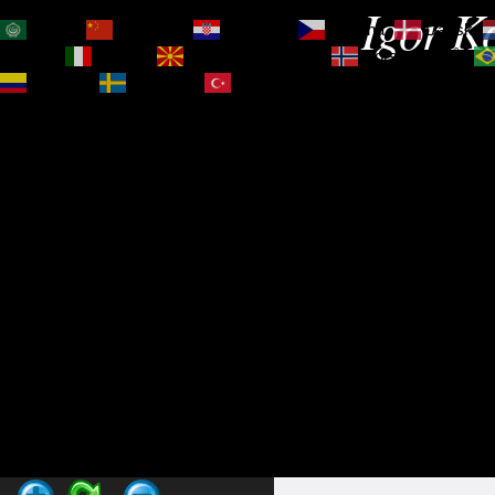
Igor Ko
العربية
简体中文
Hrvatski
Čeština‎
Dansk
Magyar
Italiano
Македонски јазик
Norsk bokmål
Español
Svenska
Türkçe