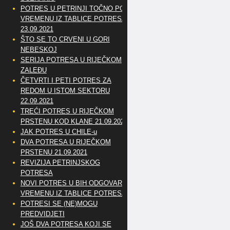
POTRES U PETRINJI TOČNO PO
VREMENU IZ TABLICE POTRESA
23.09.2021
ŠTO SE TO CRVENI U GORI
NEBESKOJ
SERIJA POTRESA U RIJEČKOM
ZALEĐU
ČETVRTI I PETI POTRES ZA
REDOM U ISTOM SEKTORU
22.09.2021
TREĆI POTRES U RIJEČKOM
PRSTENU KOD KLANE 21.09.2021
JAK POTRES U CHILE-u
DVA POTRESA U RIJEČKOM
PRSTENU 21.09.2021
REVIZIJA PETRINJSKOG
POTRESA
NOVI POTRES U BIH ODGOVARA
VREMENU IZ TABLICE POTRESA
POTRESI SE (NE)MOGU
PREDVIDJETI
JOŠ DVA POTRESA KOJI SE