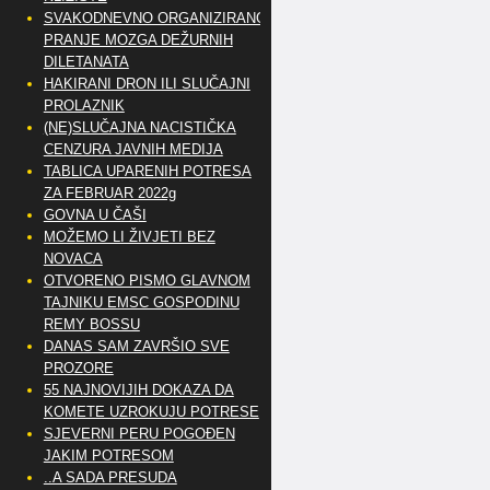
SVAKODNEVNO ORGANIZIRANO
PRANJE MOZGA DEŽURNIH
DILETANATA
HAKIRANI DRON ILI SLUČAJNI
PROLAZNIK
(NE)SLUČAJNA NACISTIČKA
CENZURA JAVNIH MEDIJA
TABLICA UPARENIH POTRESA
ZA FEBRUAR 2022g
GOVNA U ČAŠI
MOŽEMO LI ŽIVJETI BEZ
NOVACA
OTVORENO PISMO GLAVNOM
TAJNIKU EMSC GOSPODINU
REMY BOSSU
DANAS SAM ZAVRŠIO SVE
PROZORE
55 NAJNOVIJIH DOKAZA DA
KOMETE UZROKUJU POTRESE
SJEVERNI PERU POGOĐEN
JAKIM POTRESOM
..A SADA PRESUDA