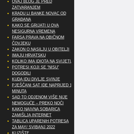
OVAJ BLOG JE PRED
ZATVARANJEM
KRADU LI BANKE NOVAC OD
GRAĐANA
KAKO SE GRIJATI U OVA
NESIGURNA VREMENA
FARSA PRAVA NA OBIČNOM
ČOVJEKU
ZAKON O NASILJU U OBITELJI
IMAJU HRVATSKU
KOLIKO IMA IDIOTA NA SVIJETU?
POTRESI KOJI SE “NISU”
DOGODILI
KUDA IDU DIVLJE SVINJE
PJEŠČANI SAT IDE NAPRIJED 10
MINUTA
SAD TO ODJENOM VIŠE NIJE
NEMOGUĆE – PREKO NOĆI
KAKO NAIVNA SOBARICA
ZAMIŠLJA INTERNET
TABLICA UPARENIH POTRESA
ZA MAY/ SVIBANJ 2022
KLIZIŠTE