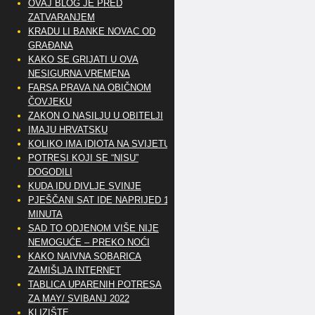
OVAJ BLOG JE PRED
ZATVARANJEM
KRADU LI BANKE NOVAC OD
GRAĐANA
KAKO SE GRIJATI U OVA
NESIGURNA VREMENA
FARSA PRAVA NA OBIČNOM
ČOVJEKU
ZAKON O NASILJU U OBITELJI
IMAJU HRVATSKU
KOLIKO IMA IDIOTA NA SVIJETU?
POTRESI KOJI SE “NISU”
DOGODILI
KUDA IDU DIVLJE SVINJE
PJEŠČANI SAT IDE NAPRIJED 10
MINUTA
SAD TO ODJENOM VIŠE NIJE
NEMOGUĆE – PREKO NOĆI
KAKO NAIVNA SOBARICA
ZAMIŠLJA INTERNET
TABLICA UPARENIH POTRESA
ZA MAY/ SVIBANJ 2022
KLIZIŠTE