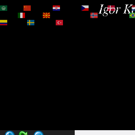
Igor Ko
العربية
简体中文
Hrvatski
Čeština‎
Dansk
Magyar
Italiano
Македонски јазик
Norsk bokmål
Español
Svenska
Türkçe