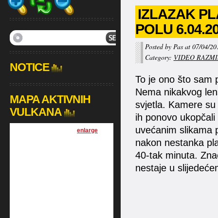
IZLAZAK PL
POLU 6.04.2
Posted by Pas at 07/04/20
Category:
VIDEO RAZMI
NOTICE
To je ono što sam pi
Nema nikakvog lens
MAPA AKTIVNIH
svjetla. Kamere su 
VULKANA
ih ponovo ukopčali
uvećanim slikama po
[
enlarge
]
nakon nestanka pla
40-tak minuta. Zna
nestaje u slijedeć