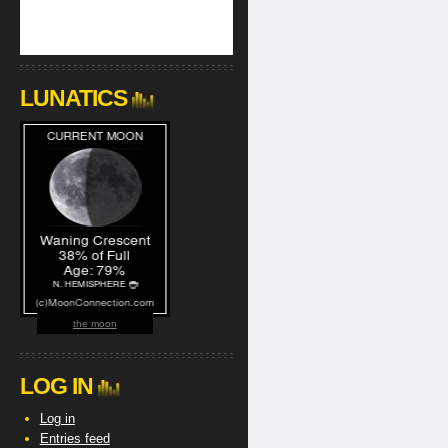
LUNATICS
the moon
LOG IN
Log in
Entries feed