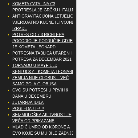
KOMETA CATALINA C3
PROTRESLA JE GRČKU I ITALIJU
ANTIGRAVITACIJONA LETJELICA
VJEROJATNO KUĆNE ILI VOJNE
IZRADE
POTRES OD 7.3 RICHTERA
POGODIO JE PODRUČJE GDJE
JE KOMETA LEONARD
POTRESNA TABLICA UPARENIH
POTRESA ZA DECEMBAR 2021
TORNADO U MAYFIELD
KENTUCKY I KOMETA LEONARD
ZEMLJA NIJE GLOBUS – VEĆ
SAMO POLA GLOBUSA
OVO SU POTRESI U PRVIH 9
DANA U DECEMBRU
JUTARNJA IDILA
POGLEDAJTE!!!!
SEIZMOLOŠKA AKTIVNOST JE
VEĆA OD PRIKAZANE
MLADIĆ UMRO OD KORONE A
EVO KOJE SU MU BILE ZADNJE