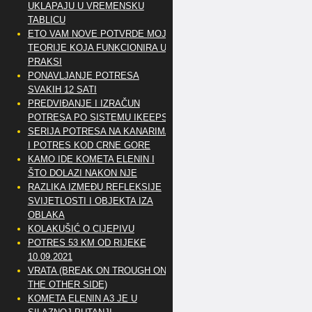
UKLAPAJU U VREMENSKU
TABLICU
ETO VAM NOVE POTVRDE MOJE
TEORIJE KOJA FUNKCIONIRA U
PRAKSI
PONAVLJANJE POTRESA
SVAKIH 12 SATI
PREDVIĐANJE I IZRAČUN
POTRESA PO SISTEMU IKEEPS
SERIJA POTRESA NA KANARIMA
I POTRES KOD CRNE GORE
KAMO IDE KOMETA ELENIN I
ŠTO DOLAZI NAKON NJE
RAZLIKA IZMEĐU REFLEKSIJE
SVIJETLOSTI I OBJEKTA IZA
OBLAKA
KOLAKUŠIĆ O CIJEPIVU
POTRES 53 KM OD RIJEKE
10.09.2021
VRATA (BREAK ON TROUGH ON
THE OTHER SIDE)
KOMETA ELENIN A3 JE U