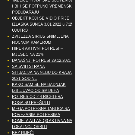
TABLICE HRVATSKE SLOVENIJE
I BIH SE POTPUNO VREMENSKI
PODUDARAJU
OBJEKT KOJI SE VIDIO PRIJE
IZLASKA SUNCA 3.01.2022 u 7:25
UJUTRO
ZVIJEZDA SIRIUS SNIMLJENA
NOĆNOM KAMEROM
HIPER AKTIVNI POTRESI –
MJESEC NA 21%
DANAŠNJI POTRESI 29.12.2021
SA SVIH STRANA
SITUACIJA NA NEBU DO KRAJA
2021 GODINE
KAKO SAM SE NA BADNJAK
IZBLJUVAO OD SMIJEHA
POTRES OD 2.4 RICHTERA
KOGA SU PREŠUTLI
MEGA POTRESNA TABLICA SA
POVEZANIM POTRESIMA
KOMETA ATLAS Q3 AKTIVNA NA
LOKALNOJ ORBITI
BEZ RIJEČI