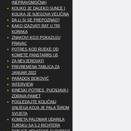
(NEPRAVOMOĆNA)
KOLIKO JE DALEKO SUNCE I
KOLIKA JE NJEGOVA VELIČINA
DA LI SI SE PREPOZNAO?
KAKO IZAZVATI RAT U TRI
KORAKA
ZNAKOVI KOJI POKAZUJU
PRAVAC
POTRES KOD RIJEKE OD
KOMETE PANSTARRS U5
ZA NEVJEROVATI
PRIVREMENA TABLICA ZA
JANUAR 2022
PARADOX ĐOKOVIĆ
INTERVIEW
KINESKI POTRES, PUCNJAVA I
ZDRAVA PAMET
POGLEDAJTE KOLIČINU
SNIJEGA KOJA JE PALA ŠIROM
SVIJETA
KOMETA PALOMAR UDARILA
TURSKU SA 5.2 RICHTERA