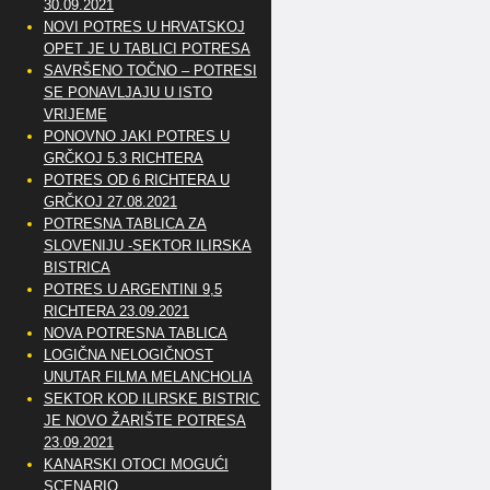
30.09.2021
NOVI POTRES U HRVATSKOJ
OPET JE U TABLICI POTRESA
SAVRŠENO TOČNO – POTRESI
SE PONAVLJAJU U ISTO
VRIJEME
PONOVNO JAKI POTRES U
GRČKOJ 5.3 RICHTERA
POTRES OD 6 RICHTERA U
GRČKOJ 27.08.2021
POTRESNA TABLICA ZA
SLOVENIJU -SEKTOR ILIRSKA
BISTRICA
POTRES U ARGENTINI 9,5
RICHTERA 23.09.2021
NOVA POTRESNA TABLICA
LOGIČNA NELOGIČNOST
UNUTAR FILMA MELANCHOLIA
SEKTOR KOD ILIRSKE BISTRICE
JE NOVO ŽARIŠTE POTRESA
23.09.2021
KANARSKI OTOCI MOGUĆI
SCENARIO