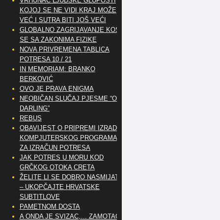
VRHUNAC LJUDSKE GLUPOSTI
KOJOJ SE NE VIDI KRAJ MOŽE
VEĆ I SUTRA BITI JOŠ VEĆI
GLOBALNO ZAGRIJAVANJE KOSI
SE SA ZAKONIMA FIZIKE
NOVA PRIVREMENA TABLICA
POTRESA 10 / 21
IN MEMORIAM: BRANKO
BERKOVIĆ
OVO JE PRAVA ENIGMA
NEOBIČAN SLUČAJ PJESME “OH
DARLING”
REBUS
OBAVIJEST O PRIPREMI IZRADE
KOMPJUTERSKOG PROGRAMA
ZA IZRAČUN POTRESA
JAK POTRES U MORU KOD
GRČKOG OTOKA CRETA
ŽELITE LI SE DOBRO NASMIJATI
– UKOPČAJTE HRVATSKE
SUBTITLOVE
PAMETNOM DOSTA
A ONDA JE SVIZAC,… ZAMOTAO