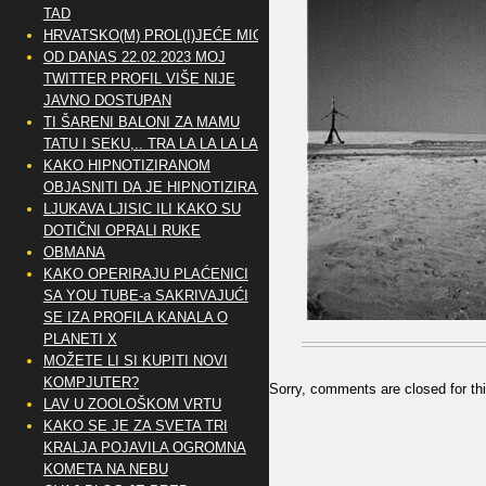
TAD
HRVATSKO(M) PROL(I)JEĆE MIG
OD DANAS 22.02.2023 MOJ
TWITTER PROFIL VIŠE NIJE
JAVNO DOSTUPAN
TI ŠARENI BALONI ZA MAMU
TATU I SEKU,.. TRA LA LA LA LA
KAKO HIPNOTIZIRANOM
OBJASNITI DA JE HIPNOTIZIRAN
LJUKAVA LJISIC ILI KAKO SU
DOTIČNI OPRALI RUKE
OBMANA
KAKO OPERIRAJU PLAĆENICI
SA YOU TUBE-a SAKRIVAJUĆI
SE IZA PROFILA KANALA O
PLANETI X
MOŽETE LI SI KUPITI NOVI
KOMPJUTER?
Sorry, comments are closed for thi
LAV U ZOOLOŠKOM VRTU
KAKO SE JE ZA SVETA TRI
KRALJA POJAVILA OGROMNA
KOMETA NA NEBU