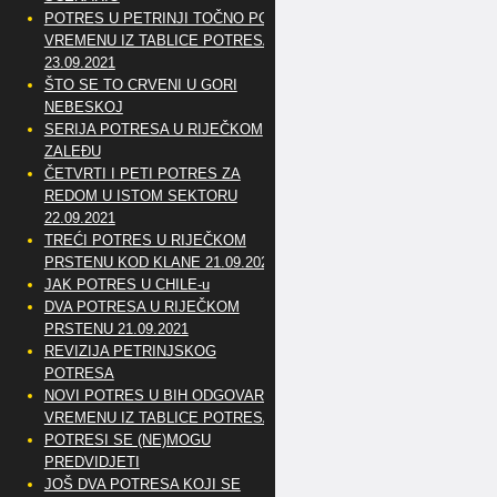
POTRES U PETRINJI TOČNO PO
VREMENU IZ TABLICE POTRESA
23.09.2021
ŠTO SE TO CRVENI U GORI
NEBESKOJ
SERIJA POTRESA U RIJEČKOM
ZALEĐU
ČETVRTI I PETI POTRES ZA
REDOM U ISTOM SEKTORU
22.09.2021
TREĆI POTRES U RIJEČKOM
PRSTENU KOD KLANE 21.09.2021
JAK POTRES U CHILE-u
DVA POTRESA U RIJEČKOM
PRSTENU 21.09.2021
REVIZIJA PETRINJSKOG
POTRESA
NOVI POTRES U BIH ODGOVARA
VREMENU IZ TABLICE POTRESA
POTRESI SE (NE)MOGU
PREDVIDJETI
JOŠ DVA POTRESA KOJI SE