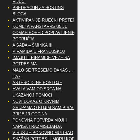
RIJEČI
PREDRAČUN ZA HOSTING
BLOGA
AKTIVIRAN JE RIJEČKI PRSTEN
KOMETA PANSTARRS U5 JE
ODMAH PORED POPLAVLJENIH
PODRUČJA
A SADA – ŠMINKA !!!
PIRAMIDA U FRANCUSKOJ
IMAJU LI PIRAMIDE VEZE SA
POTRESIMA
MALO SE TRESEMO DANAS ,..
HA?
ASTEROIDI NE POSTOJE
HVALA VAM OD SRCA NA
UKAZANOJ POMOĆI
NOVI DOKAZ O KRVNIM
GRUPAMA O KOJIM SAM PISAO
PRIJE 19 GODINA
PONOVNA POTVRDA MOJIH
NAPISA I RAZMIŠLJANJA
VIRUS JE PONOVNO MUTIRAO
SNAŽAN POTRES U MORU KOD