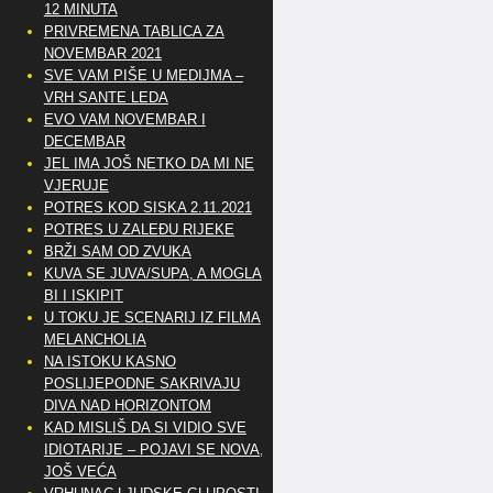
12 MINUTA
PRIVREMENA TABLICA ZA
NOVEMBAR 2021
SVE VAM PIŠE U MEDIJMA –
VRH SANTE LEDA
EVO VAM NOVEMBAR I
DECEMBAR
JEL IMA JOŠ NETKO DA MI NE
VJERUJE
POTRES KOD SISKA 2.11.2021
POTRES U ZALEĐU RIJEKE
BRŽI SAM OD ZVUKA
KUVA SE JUVA/SUPA, A MOGLA
BI I ISKIPIT
U TOKU JE SCENARIJ IZ FILMA
MELANCHOLIA
NA ISTOKU KASNO
POSLIJEPODNE SAKRIVAJU
DIVA NAD HORIZONTOM
KAD MISLIŠ DA SI VIDIO SVE
IDIOTARIJE – POJAVI SE NOVA,..
JOŠ VEĆA