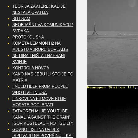
TEORIJA ZAVJERE: KAD JE
NESTALA OPATIJA
BITI SAM
NEOBJAŠNJIVA KOMUNIKACIJA
SVRAKA
PROTOKOL SNA
KOMETA LEMMON H2 NA
MJESTU AURORE BOREALIS
NE DIRAJ NIŠTA I NAHRANI
SVINJE
KONTROLA NOVCA
KAKO NAS JEBU ILI ŠTO JE TO
MATRIX
I NEED HELP FROM PEOPLE
WHO LIVE IN USA
LINKOVI NA FILMOVE KOJE
MORATE POGLEDATI
ZATVOREN MI JE YOU TUBE
KANAL “AGAINST THE GRAIN”
IGOR KOSTELAC – NOT GUILTY
GOVNO I ISTINA UVIJEK
ISPLIVAJU NA POVRŠINU – KAD