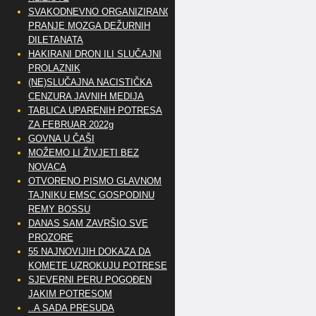
SVAKODNEVNO ORGANIZIRANO
PRANJE MOZGA DEŽURNIH
DILETANATA
HAKIRANI DRON ILI SLUČAJNI
PROLAZNIK
(NE)SLUČAJNA NACISTIČKA
CENZURA JAVNIH MEDIJA
TABLICA UPARENIH POTRESA
ZA FEBRUAR 2022g
GOVNA U ČAŠI
MOŽEMO LI ŽIVJETI BEZ
NOVACA
OTVORENO PISMO GLAVNOM
TAJNIKU EMSC GOSPODINU
REMY BOSSU
DANAS SAM ZAVRŠIO SVE
PROZORE
55 NAJNOVIJIH DOKAZA DA
KOMETE UZROKUJU POTRESE
SJEVERNI PERU POGOĐEN
JAKIM POTRESOM
..A SADA PRESUDA