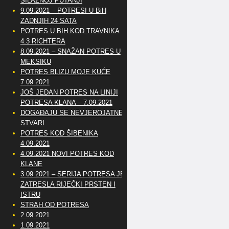
SILAZNOJ PUTANJI
9.09.2021 – POTRESI U BiH
ZADNJIH 24 SATA
POTRES U BIH KOD TRAVNIKA
4.3 RICHTERA
8.09.2021 – SNAŽAN POTRES U
MEKSIKU
POTRES BLIZU MOJE KUĆE
7.09.2021
JOŠ JEDAN POTRES NA LINIJI
POTRESA KLANA – 7.09.2021
DOGAĐAJU SE NEVJEROJATNE
STVARI
POTRES KOD ŠIBENIKA
4.09.2021
4.09.2021 NOVI POTRES KOD
KLANE
3.09.2021 – SERIJA POTRESA JE
ZATRESLA RIJEČKI PRSTEN I
ISTRU
STRAH OD POTRESA
2.09.2021
1.09.2021