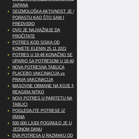
JAPANA
SEIZMOLOŠKA AKTIVNOST JE U
PORASTU KAO ŠTO SAM I
PREDVIDIO
OVO JE NAJVAŽNIJE DA
PROČITATE
POTRES KOD SISKA OD
KOMETE ELENIN 25.11.2021
POTRES U 19:49 KONAČNO SE
UPARIO SA POTRESOM U 19:40
NOVA POTRESNA TABLICA
PLACEBO VAKCINACIJA vs
PRAVA VAKCINACIJA
MASOVNE OBMANE NA KOJE NE
REAGIRA NITKO
NOVI POTRES U PARITETU NA
TABLICI
POGLEDAJTE POTRESE IZ
IRANA
500 000 LJUDI POGINULO JE U
JEDNOM DANU
DVA POTRESA U RAZMAKU OD