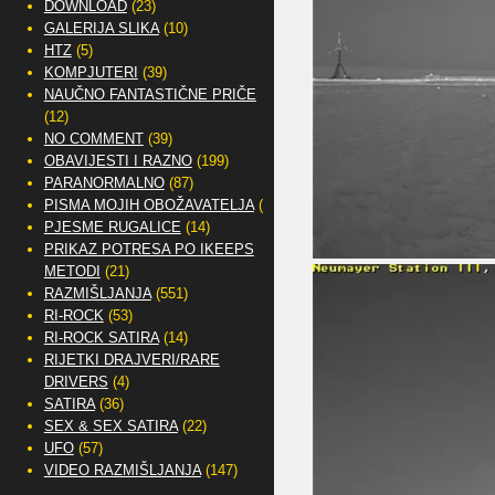
DOWNLOAD
(23)
GALERIJA SLIKA
(10)
HTZ
(5)
KOMPJUTERI
(39)
NAUČNO FANTASTIČNE PRIČE
(12)
NO COMMENT
(39)
OBAVIJESTI I RAZNO
(199)
PARANORMALNO
(87)
PISMA MOJIH OBOŽAVATELJA
(2)
PJESME RUGALICE
(14)
PRIKAZ POTRESA PO IKEEPS
METODI
(21)
RAZMIŠLJANJA
(551)
RI-ROCK
(53)
RI-ROCK SATIRA
(14)
RIJETKI DRAJVERI/RARE
DRIVERS
(4)
SATIRA
(36)
SEX & SEX SATIRA
(22)
UFO
(57)
VIDEO RAZMIŠLJANJA
(147)