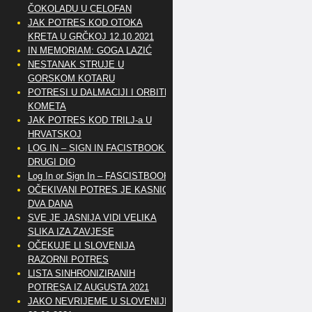
ČOKOLADU U CELOFAN
JAK POTRES KOD OTOKA
KRETA U GRČKOJ 12.10.2021
IN MEMORIAM: GOGA LAZIĆ
NESTANAK STRUJE U
GORSKOM KOTARU
POTRESI U DALMACIJI I ORBITE
KOMETA
JAK POTRES KOD TRILJ-a U
HRVATSKOJ
LOG IN – SIGN IN FACISTBOOK –
DRUGI DIO
Log In or Sign In – FASCISTBOOK
OČEKIVANI POTRES JE KASNIO
DVA DANA
SVE JE JASNIJA VIDI VELIKA
SLIKA IZA ZAVJESE
OČEKUJE LI SLOVENIJA
RAZORNI POTRES
LISTA SINHRONIZIRANIH
POTRESA IZ AUGUSTA 2021
JAKO NEVRIJEME U SLOVENIJI