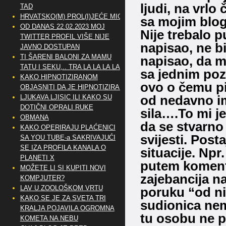
ljudi, na vrlo
TAD
HRVATSKO(M) PROL(I)JEĆE MIG
sa mojim blog
OD DANAS 22.02.2023 MOJ
Nije trebalo p
TWITTER PROFIL VIŠE NIJE
napisao, ne b
JAVNO DOSTUPAN
TI ŠARENI BALONI ZA MAMU
napisao, da m
TATU I SEKU,.. TRA LA LA LA LA
sa jednim pozn
KAKO HIPNOTIZIRANOM
ovo o čemu pi
OBJASNITI DA JE HIPNOTIZIRAN
od nedavno im
LJUKAVA LJISIC ILI KAKO SU
DOTIČNI OPRALI RUKE
sila….To mi je
OBMANA
da se stvarno
KAKO OPERIRAJU PLAĆENICI
svijesti. Post
SA YOU TUBE-a SAKRIVAJUĆI
SE IZA PROFILA KANALA O
situacije. Npr
PLANETI X
putem komenta
MOŽETE LI SI KUPITI NOVI
zajebancija na
KOMPJUTER?
LAV U ZOOLOŠKOM VRTU
poruku “od ni
KAKO SE JE ZA SVETA TRI
sudionica nem
KRALJA POJAVILA OGROMNA
tu osobu ne p
KOMETA NA NEBU