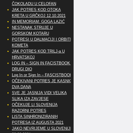
ČOKOLADU U CELOFAN
JAK POTRES KOD OTOKA
KRETA U GRČKOJ 12.10.2021
IN MEMORIAM: GOGA LAZIĆ
NESTANAK STRUJE U
GORSKOM KOTARU
POTRESI U DALMACIJI I ORBITE
KOMETA
JAK POTRES KOD TRILJ-a U
HRVATSKOJ
LOG IN – SIGN IN FACISTBOOK –
DRUGI DIO
Log In or Sign In – FASCISTBOOK
OČEKIVANI POTRES JE KASNIO
DVA DANA
SVE JE JASNIJA VIDI VELIKA
SLIKA IZA ZAVJESE
OČEKUJE LI SLOVENIJA
RAZORNI POTRES
LISTA SINHRONIZIRANIH
POTRESA IZ AUGUSTA 2021
JAKO NEVRIJEME U SLOVENIJI