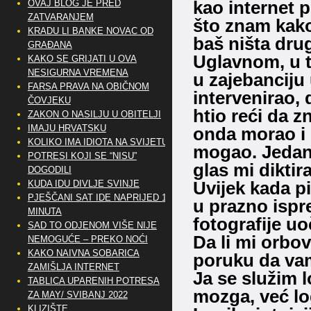
kao internet p
OVAJ BLOG JE PRED
ZATVARANJEM
što znam kako
KRADU LI BANKE NOVAC OD
baš ništa dru
GRAĐANA
Uglavnom, u t
KAKO SE GRIJATI U OVA
NESIGURNA VREMENA
u zajebanciju
FARSA PRAVA NA OBIČNOM
intervenirao,
ČOVJEKU
htio reći da zn
ZAKON O NASILJU U OBITELJI
IMAJU HRVATSKU
onda morao i o
KOLIKO IMA IDIOTA NA SVIJETU?
mogao. Jedan m
POTRESI KOJI SE “NISU”
glas mi dikti
DOGODILI
Uvijek kada p
KUDA IDU DIVLJE SVINJE
PJEŠČANI SAT IDE NAPRIJED 10
u prazno ispr
MINUTA
fotografije 
SAD TO ODJENOM VIŠE NIJE
Da li mi orbo
NEMOGUĆE – PREKO NOĆI
KAKO NAIVNA SOBARICA
poruku da va
ZAMIŠLJA INTERNET
Ja se služim l
TABLICA UPARENIH POTRESA
mozga, već log
ZA MAY/ SVIBANJ 2022
KLIZIŠTE