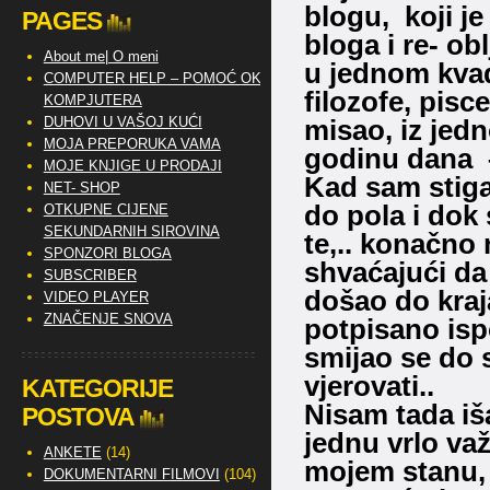
blogu, koji j
PAGES
bloga i re- ob
About me| O meni
u jednom kvadr
COMPUTER HELP – POMOĆ OKO
filozofe, pisc
KOMPJUTERA
DUHOVI U VAŠOJ KUĆI
misao, iz jed
MOJA PREPORUKA VAMA
godinu dana –
MOJE KNJIGE U PRODAJI
Kad sam stiga
NET- SHOP
do pola i dok
OTKUPNE CIJENE
SEKUNDARNIH SIROVINA
te,.. konačno
SPONZORI BLOGA
shvaćajući da
SUBSCRIBER
došao do kraj
VIDEO PLAYER
ZNAČENJE SNOVA
potpisano isp
smijao se do 
vjerovati..
KATEGORIJE
Nisam tada iša
POSTOVA
jednu vrlo važ
ANKETE
(14)
mojem stanu, k
DOKUMENTARNI FILMOVI
(104)