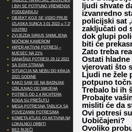
TABLICE HRVATSKE SLOVENIJE
ljudi shvate d
I BIH SE POTPUNO VREMENSKI
izvanredno sta
PODUDARAJU
OBJEKT KOJI SE VIDIO PRIJE
policijski sat
IZLASKA SUNCA 3.01.2022 u 7:25
zaključati od
UJUTRO
dok glupi poli
ZVIJEZDA SIRIUS SNIMLJENA
NOĆNOM KAMEROM
biti će prekas
HIPER AKTIVNI POTRESI –
Zato treba rea
MJESEC NA 21%
Ostati hladne 
DANAŠNJI POTRESI 29.12.2021
vjerovati što 
SA SVIH STRANA
SITUACIJA NA NEBU DO KRAJA
Ljudi ne žele p
2021 GODINE
potpuno točna
KAKO SAM SE NA BADNJAK
Trebalo bi ih
IZBLJUVAO OD SMIJEHA
POTRES OD 2.4 RICHTERA
Probajte vaši
KOGA SU PREŠUTLI
misliti će da 
MEGA POTRESNA TABLICA SA
Ovi potresi su
POVEZANIM POTRESIMA
KOMETA ATLAS Q3 AKTIVNA NA
Uobičajeni?
LOKALNOJ ORBITI
Ovoliko prob
BEZ RIJEČI