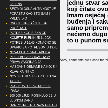
jednu stvar sa
JAPANA
koji čitate ov
SEIZMOLOŠKA AKTIVNOST JE U
Imam osjećaj 
PORASTU KAO ŠTO SAM I
PREDVIDIO
buđenja i sak
OVO JE NAJVAŽNIJE DA
samo priprema
PROČITATE
nećemo dugo b
POTRES KOD SISKA OD
KOMETE ELENIN 25.11.2021
to u punom sm
POTRES U 19:49 KONAČNO SE
UPARIO SA POTRESOM U 19:40
NOVA POTRESNA TABLICA
PLACEBO VAKCINACIJA vs
Sorry, comments are closed for thi
PRAVA VAKCINACIJA
MASOVNE OBMANE NA KOJE NE
REAGIRA NITKO
NOVI POTRES U PARITETU NA
TABLICI
POGLEDAJTE POTRESE IZ
IRANA
500 000 LJUDI POGINULO JE U
JEDNOM DANU
DVA POTRESA U RAZMAKU OD