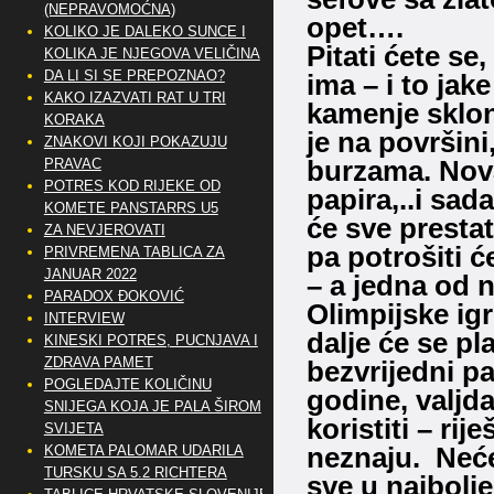
(NEPRAVOMOĆNA)
opet….
KOLIKO JE DALEKO SUNCE I
Pitati ćete se
KOLIKA JE NJEGOVA VELIČINA
DA LI SI SE PREPOZNAO?
ima – i to jak
KAKO IZAZVATI RAT U TRI
kamenje sklon
KORAKA
je na površini
ZNAKOVI KOJI POKAZUJU
burzama. Nova
PRAVAC
POTRES KOD RIJEKE OD
papira,..i sad
KOMETE PANSTARRS U5
će sve prestat
ZA NEVJEROVATI
pa potrošiti 
PRIVREMENA TABLICA ZA
JANUAR 2022
– a jedna od n
PARADOX ĐOKOVIĆ
Olimpijske igr
INTERVIEW
dalje će se pla
KINESKI POTRES, PUCNJAVA I
ZDRAVA PAMET
bezvrijedni pa
POGLEDAJTE KOLIČINU
godine, valjda
SNIJEGA KOJA JE PALA ŠIROM
koristiti – rij
SVIJETA
neznaju. Neće 
KOMETA PALOMAR UDARILA
TURSKU SA 5.2 RICHTERA
sve u najbolj