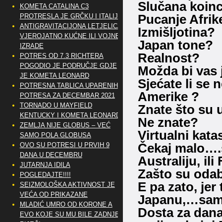
Slučana koinc
KOMETA CATALINA C3
Pucanje Afrik
PROTRESLA JE GRČKU I ITALIJU
ANTIGRAVITACIJONA LETJELICA
Izmišljotina?
VJEROJATNO KUĆNE ILI VOJNE
Japan tone?
IZRADE
Realnost?
POTRES OD 7.3 RICHTERA
POGODIO JE PODRUČJE GDJE
Možda bi vas 
JE KOMETA LEONARD
Sjećate li se 
POTRESNA TABLICA UPARENIH
Amerike ?
POTRESA ZA DECEMBAR 2021
TORNADO U MAYFIELD
Znate što su 
KENTUCKY I KOMETA LEONARD
Ne znate?
ZEMLJA NIJE GLOBUS – VEĆ
Virtualni kata
SAMO POLA GLOBUSA
Čekaj malo….št
OVO SU POTRESI U PRVIH 9
DANA U DECEMBRU
Australiju, il
JUTARNJA IDILA
Zašto su odab
POGLEDAJTE!!!!
E pa zato, jer 
SEIZMOLOŠKA AKTIVNOST JE
VEĆA OD PRIKAZANE
Japanu,…samo
MLADIĆ UMRO OD KORONE A
Dosta za dana
EVO KOJE SU MU BILE ZADNJE