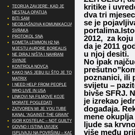
kritike i uvre
TEORIJA ZAVJERE: KAD JE
NESTALA OPATIJA
dva tri mjese
BITI SAM
se je pojavlji
NEOBJAŠNJIVA KOMUNIKACIJA
portalima.Isto
SVRAKA
2012, za koju
PROTOKOL SNA
KOMETA LEMMON H2 NA
da je 2011 go
MJESTU AURORE BOREALIS
u njoj desiti.
NE DIRAJ NIŠTA I NAHRANI
No ipak najčud
SVINJE
KONTROLA NOVCA
prešutno”komu
KAKO NAS JEBU ILI ŠTO JE TO
poznanici, ili
MATRIX
svijetu – pazi
I NEED HELP FROM PEOPLE
WHO LIVE IN USA
bivše SFRJ. N
LINKOVI NA FILMOVE KOJE
je izrekao jed
MORATE POGLEDATI
događaja. Rek
ZATVOREN MI JE YOU TUBE
mene okuplja m
KANAL “AGAINST THE GRAIN”
IGOR KOSTELAC – NOT GUILTY
ljude sa krvn
GOVNO I ISTINA UVIJEK
više među prij
ISPLIVAJU NA POVRŠINU – KAD