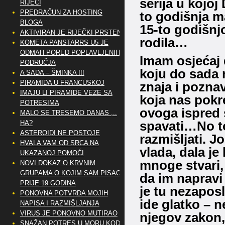
serija u kojoj
RIJEČI
PREDRAČUN ZA HOSTING
to godišnja m
BLOGA
15-to godišnj
AKTIVIRAN JE RIJEČKI PRSTEN
rodila…
KOMETA PANSTARRS U5 JE
ODMAH PORED POPLAVLJENIH
Imam osjećaj 
PODRUČJA
koju do sada n
A SADA – ŠMINKA !!!
PIRAMIDA U FRANCUSKOJ
znaja i poznav
IMAJU LI PIRAMIDE VEZE SA
koja nas pok
POTRESIMA
ovoga ispred 
MALO SE TRESEMO DANAS ,..
spavati…No to 
HA?
ASTEROIDI NE POSTOJE
razmišljati. 
HVALA VAM OD SRCA NA
vlada, dala j
UKAZANOJ POMOĆI
mnoge stvari,
NOVI DOKAZ O KRVNIM
GRUPAMA O KOJIM SAM PISAO
da im napravi
PRIJE 19 GODINA
je tu nezaposl
PONOVNA POTVRDA MOJIH
ide glatko – n
NAPISA I RAZMIŠLJANJA
VIRUS JE PONOVNO MUTIRAO
njegov zakon,
SNAŽAN POTRES U MORU KOD