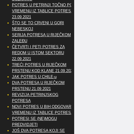
POTRES U PETRINJI TOČNO PO
VREMENU IZ TABLICE POTRESA
23.09.2021
ŠTO SE TO CRVENI U GORI
NEBESKOJ
SERIJA POTRESA U RIJEČKOM
ZALEĐU
ČETVRTI I PETI POTRES ZA
REDOM U ISTOM SEKTORU
22.09.2021
TREĆI POTRES U RIJEČKOM
PRSTENU KOD KLANE 21.09.2021
JAK POTRES U CHILE-u
DVA POTRESA U RIJEČKOM
PRSTENU 21.09.2021
REVIZIJA PETRINJSKOG
POTRESA
NOVI POTRES U BIH ODGOVARA
VREMENU IZ TABLICE POTRESA
POTRESI SE (NE)MOGU
PREDVIDJETI
JOŠ DVA POTRESA KOJI SE