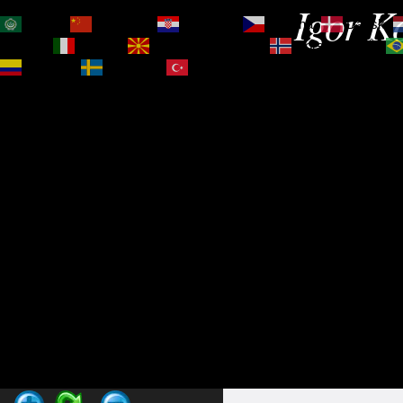
Igor Ko
العربية
简体中文
Hrvatski
Čeština‎
Dansk
Magyar
Italiano
Македонски јазик
Norsk bokmål
Español
Svenska
Türkçe