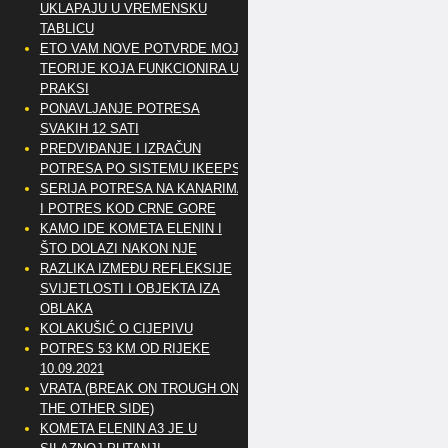
UKLAPAJU U VREMENSKU
TABLICU
ETO VAM NOVE POTVRDE MOJE
TEORIJE KOJA FUNKCIONIRA U
PRAKSI
PONAVLJANJE POTRESA
SVAKIH 12 SATI
PREDVIĐANJE I IZRAČUN
POTRESA PO SISTEMU IKEEPS
SERIJA POTRESA NA KANARIMA
I POTRES KOD CRNE GORE
KAMO IDE KOMETA ELENIN I
ŠTO DOLAZI NAKON NJE
RAZLIKA IZMEĐU REFLEKSIJE
SVIJETLOSTI I OBJEKTA IZA
OBLAKA
KOLAKUŠIĆ O CIJEPIVU
POTRES 53 KM OD RIJEKE
10.09.2021
VRATA (BREAK ON TROUGH ON
THE OTHER SIDE)
KOMETA ELENIN A3 JE U