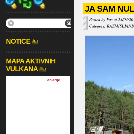
JA SAM NUL
Posted by Pas at 23/04/20
Category:
RAZMIŠLJANJ
NOTICE
MAPA AKTIVNIH
VULKANA
[
enlarge
]