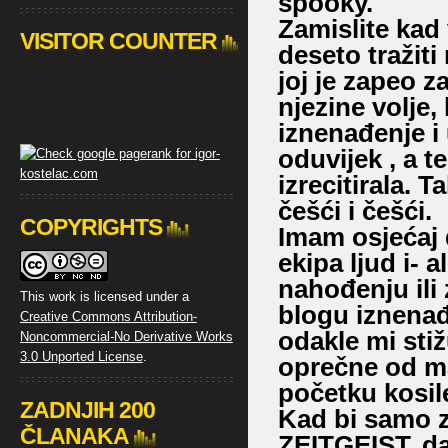
spooky.
Zamislite kad
VISITOR COUNTER
deseto tražiti
joj je zapeo z
njezine volje, 
iznenađenje i
oduvijek , a t
izrecitirala. 
češći i češći.
COPYRIGHTS
Imam osjećaj 
ekipa ljud i- 
nahođenju ili
This work is licensed under a
blogu iznena
Creative Commons Attribution-
odakle mi stiž
Noncommercial-No Derivative Works
3.0 Unported License
.
oprečne od ma
početku kosil
ZADNJIH 200
Kad bi samo z
ČLANAKA
ZEITGEIST, da