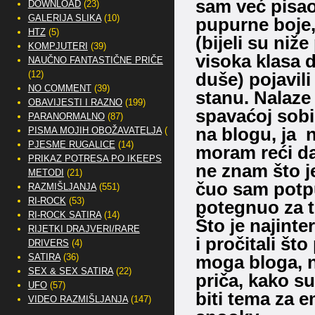
sam već pisao.
DOWNLOAD
(23)
GALERIJA SLIKA
(10)
pupurne boje,
HTZ
(5)
(bijeli su niž
KOMPJUTERI
(39)
visoka klasa 
NAUČNO FANTASTIČNE PRIČE
(12)
duše) pojavil
NO COMMENT
(39)
stanu. Nalaze 
OBAVIJESTI I RAZNO
(199)
spavaćoj sobi
PARANORMALNO
(87)
na blogu, ja 
PISMA MOJIH OBOŽAVATELJA
(2)
PJESME RUGALICE
(14)
moram reći da
PRIKAZ POTRESA PO IKEEPS
ne znam što j
METODI
(21)
čuo sam potpu
RAZMIŠLJANJA
(551)
RI-ROCK
(53)
potegnuo za 
RI-ROCK SATIRA
(14)
Što je najinter
RIJETKI DRAJVERI/RARE
i pročitali št
DRIVERS
(4)
SATIRA
(36)
moga bloga, n
SEX & SEX SATIRA
(22)
priča, kako su
UFO
(57)
biti tema za e
VIDEO RAZMIŠLJANJA
(147)