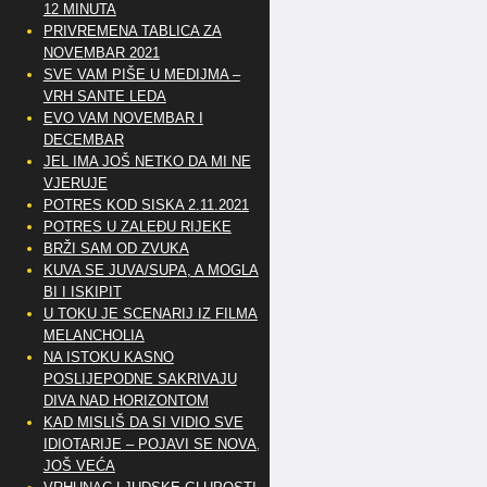
12 MINUTA
PRIVREMENA TABLICA ZA
NOVEMBAR 2021
SVE VAM PIŠE U MEDIJMA –
VRH SANTE LEDA
EVO VAM NOVEMBAR I
DECEMBAR
JEL IMA JOŠ NETKO DA MI NE
VJERUJE
POTRES KOD SISKA 2.11.2021
POTRES U ZALEĐU RIJEKE
BRŽI SAM OD ZVUKA
KUVA SE JUVA/SUPA, A MOGLA
BI I ISKIPIT
U TOKU JE SCENARIJ IZ FILMA
MELANCHOLIA
NA ISTOKU KASNO
POSLIJEPODNE SAKRIVAJU
DIVA NAD HORIZONTOM
KAD MISLIŠ DA SI VIDIO SVE
IDIOTARIJE – POJAVI SE NOVA,..
JOŠ VEĆA