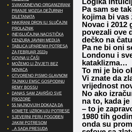
Logika intuic
SVAKODNEVNO ORGANIZIRANO
Pa sam se tako
PRANJE MOZGA DEŽURNIH
kojima bi vas 
DILETANATA
Novac i 2012 g
HAKIRANI DRON ILI SLUČAJNI
PROLAZNIK
povezali ove d
(NE)SLUČAJNA NACISTIČKA
dečko na čatu
CENZURA JAVNIH MEDIJA
Pa ne bi oni s
TABLICA UPARENIH POTRESA
ZA FEBRUAR 2022g
Londonu i sve 
GOVNA U ČAŠI
kataklizma…
MOŽEMO LI ŽIVJETI BEZ
To mi je bio 
NOVACA
OTVORENO PISMO GLAVNOM
Vi znate da zl
TAJNIKU EMSC GOSPODINU
vrijednost no
REMY BOSSU
No ako izraču
DANAS SAM ZAVRŠIO SVE
na to, kada je
PROZORE
55 NAJNOVIJIH DOKAZA DA
– to je zaprav
KOMETE UZROKUJU POTRESE
1980 tih godi
SJEVERNI PERU POGOĐEN
onda su promje
JAKIM POTRESOM
..A SADA PRESUDA
sefove sa zlato