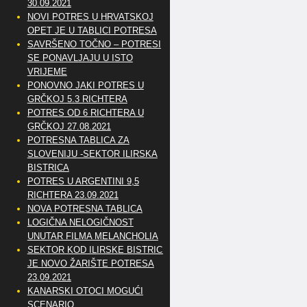
30.09.2021
NOVI POTRES U HRVATSKOJ
OPET JE U TABLICI POTRESA
SAVRŠENO TOČNO – POTRESI
SE PONAVLJAJU U ISTO
VRIJEME
PONOVNO JAKI POTRES U
GRČKOJ 5.3 RICHTERA
POTRES OD 6 RICHTERA U
GRČKOJ 27.08.2021
POTRESNA TABLICA ZA
SLOVENIJU -SEKTOR ILIRSKA
BISTRICA
POTRES U ARGENTINI 9,5
RICHTERA 23.09.2021
NOVA POTRESNA TABLICA
LOGIČNA NELOGIČNOST
UNUTAR FILMA MELANCHOLIA
SEKTOR KOD ILIRSKE BISTRICE
JE NOVO ŽARIŠTE POTRESA
23.09.2021
KANARSKI OTOCI MOGUĆI
SCENARIO