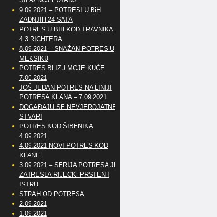
SILAZNOJ PUTANJI
9.09.2021 – POTRESI U BiH
ZADNJIH 24 SATA
POTRES U BIH KOD TRAVNIKA
4.3 RICHTERA
8.09.2021 – SNAŽAN POTRES U
MEKSIKU
POTRES BLIZU MOJE KUĆE
7.09.2021
JOŠ JEDAN POTRES NA LINIJI
POTRESA KLANA – 7.09.2021
DOGAĐAJU SE NEVJEROJATNE
STVARI
POTRES KOD ŠIBENIKA
4.09.2021
4.09.2021 NOVI POTRES KOD
KLANE
3.09.2021 – SERIJA POTRESA JE
ZATRESLA RIJEČKI PRSTEN I
ISTRU
STRAH OD POTRESA
2.09.2021
1.09.2021