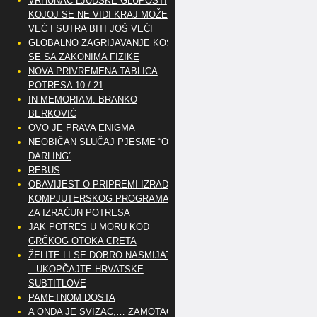
VRHUNAC LJUDSKE GLUPOSTI
KOJOJ SE NE VIDI KRAJ MOŽE
VEĆ I SUTRA BITI JOŠ VEĆI
GLOBALNO ZAGRIJAVANJE KOSI
SE SA ZAKONIMA FIZIKE
NOVA PRIVREMENA TABLICA
POTRESA 10 / 21
IN MEMORIAM: BRANKO
BERKOVIĆ
OVO JE PRAVA ENIGMA
NEOBIČAN SLUČAJ PJESME “OH
DARLING”
REBUS
OBAVIJEST O PRIPREMI IZRADE
KOMPJUTERSKOG PROGRAMA
ZA IZRAČUN POTRESA
JAK POTRES U MORU KOD
GRČKOG OTOKA CRETA
ŽELITE LI SE DOBRO NASMIJATI
– UKOPČAJTE HRVATSKE
SUBTITLOVE
PAMETNOM DOSTA
A ONDA JE SVIZAC,… ZAMOTAO