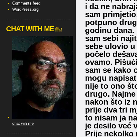
Comments feed
i da ne nabra
WordPress.org
sam primjetio,
potpuno druga
CHAT WITH ME
godinu dana. 
sam sebi najit
sebe ulovio u 
počelo dešava
ovamo. Pišući
sam se kako od
mogu napisati 
nije to ono š
drugo. Najme 
nakon što iz 
prije dva tri
to nisam ja na
chat wih me
je desilo već 
Prije nekolko