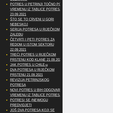
POTRES U PETRINJI TOČNO PO
VREMENU IZ TABLICE POTRESA
23.09.2021
ŠTO SE TO CRVENI U GORI
NEBESKOJ
SERIJA POTRESA U RIJEČKOM
ZALEĐU
ČETVRTI I PETI POTRES ZA
REDOM U ISTOM SEKTORU
22.09.2021
TREĆI POTRES U RIJEČKOM
PRSTENU KOD KLANE 21.09.2021
JAK POTRES U CHILE-u
DVA POTRESA U RIJEČKOM
PRSTENU 21.09.2021
REVIZIJA PETRINJSKOG
POTRESA
NOVI POTRES U BIH ODGOVARA
VREMENU IZ TABLICE POTRESA
POTRESI SE (NE)MOGU
PREDVIDJETI
JOŠ DVA POTRESA KOJI SE