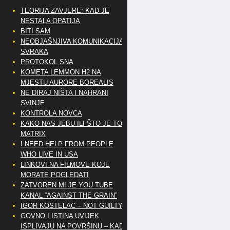
TEORIJA ZAVJERE: KAD JE
NESTALA OPATIJA
BITI SAM
NEOBJAŠNJIVA KOMUNIKACIJA
SVRAKA
PROTOKOL SNA
KOMETA LEMMON H2 NA
MJESTU AURORE BOREALIS
NE DIRAJ NIŠTA I NAHRANI
SVINJE
KONTROLA NOVCA
KAKO NAS JEBU ILI ŠTO JE TO
MATRIX
I NEED HELP FROM PEOPLE
WHO LIVE IN USA
LINKOVI NA FILMOVE KOJE
MORATE POGLEDATI
ZATVOREN MI JE YOU TUBE
KANAL “AGAINST THE GRAIN”
IGOR KOSTELAC – NOT GUILTY
GOVNO I ISTINA UVIJEK
ISPLIVAJU NA POVRŠINU – KAD