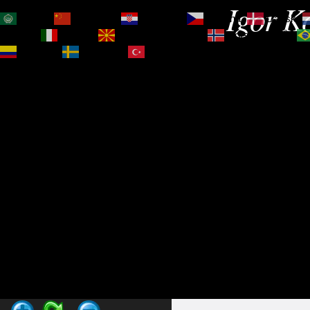
Igor Ko
العربية
简体中文
Hrvatski
Čeština‎
Dansk
Magyar
Italiano
Македонски јазик
Norsk bokmål
Español
Svenska
Türkçe