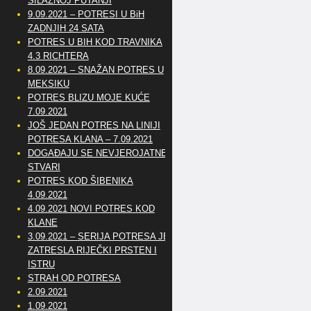
SILAZNOJ PUTANJI
9.09.2021 – POTRESI U BiH
ZADNJIH 24 SATA
POTRES U BIH KOD TRAVNIKA
4.3 RICHTERA
8.09.2021 – SNAŽAN POTRES U
MEKSIKU
POTRES BLIZU MOJE KUĆE
7.09.2021
JOŠ JEDAN POTRES NA LINIJI
POTRESA KLANA – 7.09.2021
DOGAĐAJU SE NEVJEROJATNE
STVARI
POTRES KOD ŠIBENIKA
4.09.2021
4.09.2021 NOVI POTRES KOD
KLANE
3.09.2021 – SERIJA POTRESA JE
ZATRESLA RIJEČKI PRSTEN I
ISTRU
STRAH OD POTRESA
2.09.2021
1.09.2021