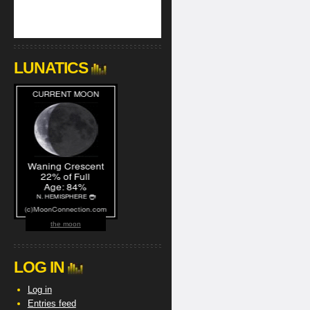
LUNATICS
the moon
LOG IN
Log in
Entries feed