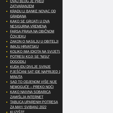
OVAJ BLOG JE PRED
ZATVARANJEM
KRADU LI BANKE NOVAC OD
GRAĐANA
KAKO SE GRIJATI U OVA
NESIGURNA VREMENA
FARSA PRAVA NA OBIČNOM
ČOVJEKU
ZAKON O NASILJU U OBITELJI
IMAJU HRVATSKU
KOLIKO IMA IDIOTA NA SVIJETU?
POTRESI KOJI SE “NISU”
DOGODILI
KUDA IDU DIVLJE SVINJE
PJEŠČANI SAT IDE NAPRIJED 10
MINUTA
SAD TO ODJENOM VIŠE NIJE
NEMOGUĆE – PREKO NOĆI
KAKO NAIVNA SOBARICA
ZAMIŠLJA INTERNET
TABLICA UPARENIH POTRESA
ZA MAY/ SVIBANJ 2022
KLIZIŠTE