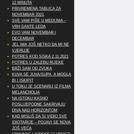
12 MINUTA
PRIVREMENA TABLICA ZA
NOVEMBAR 2021
SVE VAM PIŠE U MEDIJMA –
VRH SANTE LEDA
EVO VAM NOVEMBAR I
DECEMBAR
JEL IMA JOŠ NETKO DA MI NE
VJERUJE
POTRES KOD SISKA 2.11.2021
POTRES U ZALEĐU RIJEKE
BRŽI SAM OD ZVUKA
KUVA SE JUVA/SUPA, A MOGLA
BI I ISKIPIT
U TOKU JE SCENARIJ IZ FILMA
MELANCHOLIA
NA ISTOKU KASNO
POSLIJEPODNE SAKRIVAJU
DIVA NAD HORIZONTOM
KAD MISLIŠ DA SI VIDIO SVE
IDIOTARIJE – POJAVI SE NOVA,..
JOŠ VEĆA