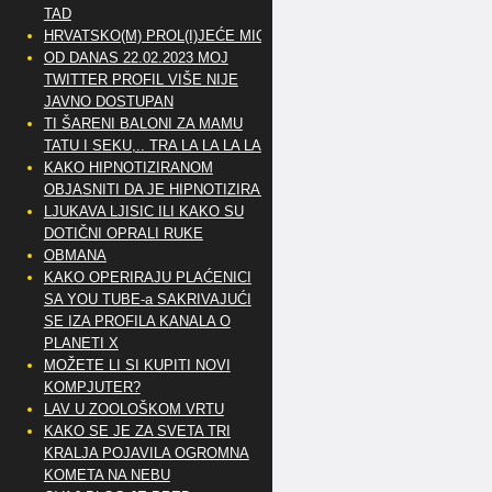
TAD
HRVATSKO(M) PROL(I)JEĆE MIG
OD DANAS 22.02.2023 MOJ
TWITTER PROFIL VIŠE NIJE
JAVNO DOSTUPAN
TI ŠARENI BALONI ZA MAMU
TATU I SEKU,.. TRA LA LA LA LA
KAKO HIPNOTIZIRANOM
OBJASNITI DA JE HIPNOTIZIRAN
LJUKAVA LJISIC ILI KAKO SU
DOTIČNI OPRALI RUKE
OBMANA
KAKO OPERIRAJU PLAĆENICI
SA YOU TUBE-a SAKRIVAJUĆI
SE IZA PROFILA KANALA O
PLANETI X
MOŽETE LI SI KUPITI NOVI
KOMPJUTER?
LAV U ZOOLOŠKOM VRTU
KAKO SE JE ZA SVETA TRI
KRALJA POJAVILA OGROMNA
KOMETA NA NEBU