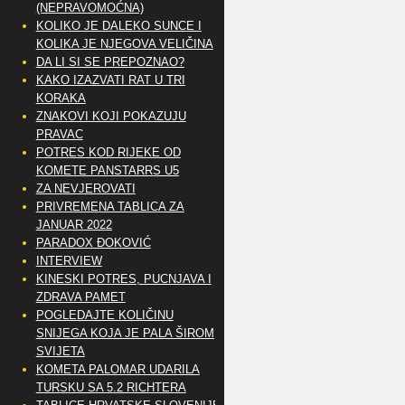
(NEPRAVOMOĆNA)
KOLIKO JE DALEKO SUNCE I
KOLIKA JE NJEGOVA VELIČINA
DA LI SI SE PREPOZNAO?
KAKO IZAZVATI RAT U TRI
KORAKA
ZNAKOVI KOJI POKAZUJU
PRAVAC
POTRES KOD RIJEKE OD
KOMETE PANSTARRS U5
ZA NEVJEROVATI
PRIVREMENA TABLICA ZA
JANUAR 2022
PARADOX ĐOKOVIĆ
INTERVIEW
KINESKI POTRES, PUCNJAVA I
ZDRAVA PAMET
POGLEDAJTE KOLIČINU
SNIJEGA KOJA JE PALA ŠIROM
SVIJETA
KOMETA PALOMAR UDARILA
TURSKU SA 5.2 RICHTERA