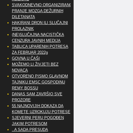
SVAKODNEVNO ORGANIZIRANO
PRANJE MOZGA DEŽURNIH
DILETANATA
HAKIRANI DRON ILI SLUČAJNI
PROLAZNIK
(NE)SLUČAJNA NACISTIČKA
CENZURA JAVNIH MEDIJA
TABLICA UPARENIH POTRESA
ZA FEBRUAR 2022g
GOVNA U ČAŠI
MOŽEMO LI ŽIVJETI BEZ
NOVACA
OTVORENO PISMO GLAVNOM
TAJNIKU EMSC GOSPODINU
REMY BOSSU
DANAS SAM ZAVRŠIO SVE
PROZORE
55 NAJNOVIJIH DOKAZA DA
KOMETE UZROKUJU POTRESE
SJEVERNI PERU POGOĐEN
JAKIM POTRESOM
..A SADA PRESUDA