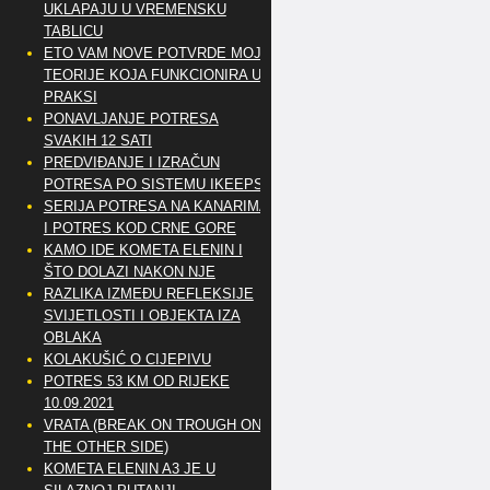
UKLAPAJU U VREMENSKU
TABLICU
ETO VAM NOVE POTVRDE MOJE
TEORIJE KOJA FUNKCIONIRA U
PRAKSI
PONAVLJANJE POTRESA
SVAKIH 12 SATI
PREDVIĐANJE I IZRAČUN
POTRESA PO SISTEMU IKEEPS
SERIJA POTRESA NA KANARIMA
I POTRES KOD CRNE GORE
KAMO IDE KOMETA ELENIN I
ŠTO DOLAZI NAKON NJE
RAZLIKA IZMEĐU REFLEKSIJE
SVIJETLOSTI I OBJEKTA IZA
OBLAKA
KOLAKUŠIĆ O CIJEPIVU
POTRES 53 KM OD RIJEKE
10.09.2021
VRATA (BREAK ON TROUGH ON
THE OTHER SIDE)
KOMETA ELENIN A3 JE U