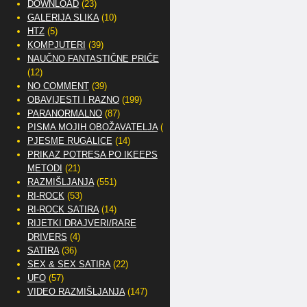
DOWNLOAD
(23)
GALERIJA SLIKA
(10)
HTZ
(5)
KOMPJUTERI
(39)
NAUČNO FANTASTIČNE PRIČE
(12)
NO COMMENT
(39)
OBAVIJESTI I RAZNO
(199)
PARANORMALNO
(87)
PISMA MOJIH OBOŽAVATELJA
(2)
PJESME RUGALICE
(14)
PRIKAZ POTRESA PO IKEEPS
METODI
(21)
RAZMIŠLJANJA
(551)
RI-ROCK
(53)
RI-ROCK SATIRA
(14)
RIJETKI DRAJVERI/RARE
DRIVERS
(4)
SATIRA
(36)
SEX & SEX SATIRA
(22)
UFO
(57)
VIDEO RAZMIŠLJANJA
(147)