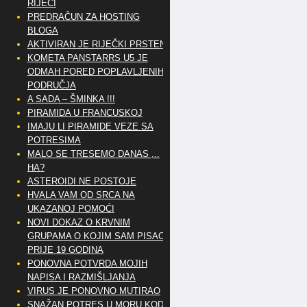
RIJEČI
PREDRAČUN ZA HOSTING
BLOGA
AKTIVIRAN JE RIJEČKI PRSTEN
KOMETA PANSTARRS U5 JE
ODMAH PORED POPLAVLJENIH
PODRUČJA
A SADA – ŠMINKA !!!
PIRAMIDA U FRANCUSKOJ
IMAJU LI PIRAMIDE VEZE SA
POTRESIMA
MALO SE TRESEMO DANAS ,..
HA?
ASTEROIDI NE POSTOJE
HVALA VAM OD SRCA NA
UKAZANOJ POMOĆI
NOVI DOKAZ O KRVNIM
GRUPAMA O KOJIM SAM PISAO
PRIJE 19 GODINA
PONOVNA POTVRDA MOJIH
NAPISA I RAZMIŠLJANJA
VIRUS JE PONOVNO MUTIRAO
SNAŽAN POTRES U MORU KOD