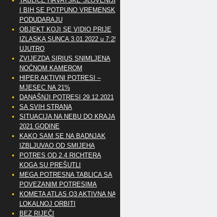
TABLICE HRVATSKE SLOVENIJE
I BIH SE POTPUNO VREMENSKI
PODUDARAJU
OBJEKT KOJI SE VIDIO PRIJE
IZLASKA SUNCA 3.01.2022 u 7:25
UJUTRO
ZVIJEZDA SIRIUS SNIMLJENA
NOĆNOM KAMEROM
HIPER AKTIVNI POTRESI –
MJESEC NA 21%
DANAŠNJI POTRESI 29.12.2021
SA SVIH STRANA
SITUACIJA NA NEBU DO KRAJA
2021 GODINE
KAKO SAM SE NA BADNJAK
IZBLJUVAO OD SMIJEHA
POTRES OD 2.4 RICHTERA
KOGA SU PREŠUTLI
MEGA POTRESNA TABLICA SA
POVEZANIM POTRESIMA
KOMETA ATLAS Q3 AKTIVNA NA
LOKALNOJ ORBITI
BEZ RIJEČI