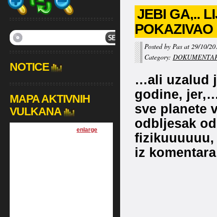
JEBI GA,.. 
POKAZIVAO 
Posted by Pas at 29/10/20
Category:
DOKUMENTAR
NOTICE
…ali uzalud 
godine, jer,
MAPA AKTIVNIH
sve planete va
VULKANA
odbljesak od
[
enlarge
]
fizikuuuuuu,
iz komentara