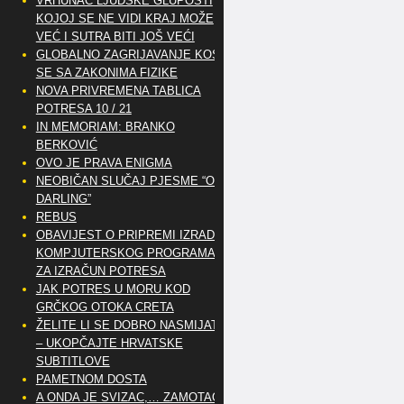
VRHUNAC LJUDSKE GLUPOSTI
KOJOJ SE NE VIDI KRAJ MOŽE
VEĆ I SUTRA BITI JOŠ VEĆI
GLOBALNO ZAGRIJAVANJE KOSI
SE SA ZAKONIMA FIZIKE
NOVA PRIVREMENA TABLICA
POTRESA 10 / 21
IN MEMORIAM: BRANKO
BERKOVIĆ
OVO JE PRAVA ENIGMA
NEOBIČAN SLUČAJ PJESME “OH
DARLING”
REBUS
OBAVIJEST O PRIPREMI IZRADE
KOMPJUTERSKOG PROGRAMA
ZA IZRAČUN POTRESA
JAK POTRES U MORU KOD
GRČKOG OTOKA CRETA
ŽELITE LI SE DOBRO NASMIJATI
– UKOPČAJTE HRVATSKE
SUBTITLOVE
PAMETNOM DOSTA
A ONDA JE SVIZAC,… ZAMOTAO