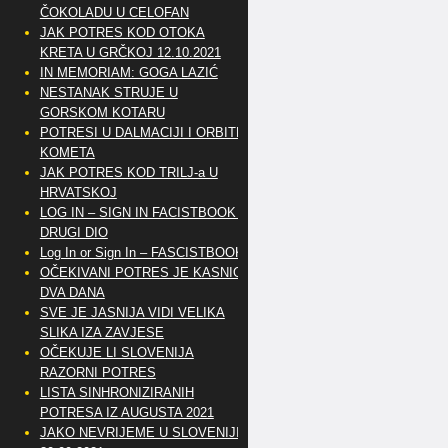
ČOKOLADU U CELOFAN
JAK POTRES KOD OTOKA
KRETA U GRČKOJ 12.10.2021
IN MEMORIAM: GOGA LAZIĆ
NESTANAK STRUJE U
GORSKOM KOTARU
POTRESI U DALMACIJI I ORBITE
KOMETA
JAK POTRES KOD TRILJ-a U
HRVATSKOJ
LOG IN – SIGN IN FACISTBOOK –
DRUGI DIO
Log In or Sign In – FASCISTBOOK
OČEKIVANI POTRES JE KASNIO
DVA DANA
SVE JE JASNIJA VIDI VELIKA
SLIKA IZA ZAVJESE
OČEKUJE LI SLOVENIJA
RAZORNI POTRES
LISTA SINHRONIZIRANIH
POTRESA IZ AUGUSTA 2021
JAKO NEVRIJEME U SLOVENIJI