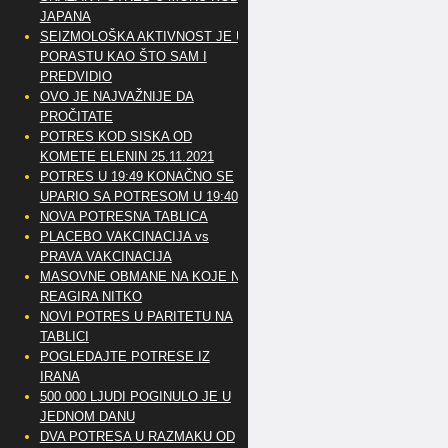
JAPANA
SEIZMOLOŠKA AKTIVNOST JE U
PORASTU KAO ŠTO SAM I
PREDVIDIO
OVO JE NAJVAŽNIJE DA
PROČITATE
POTRES KOD SISKA OD
KOMETE ELENIN 25.11.2021
POTRES U 19:49 KONAČNO SE
UPARIO SA POTRESOM U 19:40
NOVA POTRESNA TABLICA
PLACEBO VAKCINACIJA vs
PRAVA VAKCINACIJA
MASOVNE OBMANE NA KOJE NE
REAGIRA NITKO
NOVI POTRES U PARITETU NA
TABLICI
POGLEDAJTE POTRESE IZ
IRANA
500 000 LJUDI POGINULO JE U
JEDNOM DANU
DVA POTRESA U RAZMAKU OD