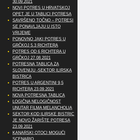
30.09.2021
NOVI POTRES U HRVATSKOJ
OPET JE U TABLICI POTRESA
SAVRŠENO TOČNO – POTRESI
SE PONAVLJAJU U ISTO
VRIJEME
PONOVNO JAKI POTRES U
GRČKOJ 5.3 RICHTERA
POTRES OD 6 RICHTERA U
GRČKOJ 27.08.2021
POTRESNA TABLICA ZA
SLOVENIJU -SEKTOR ILIRSKA
BISTRICA
POTRES U ARGENTINI 9,5
RICHTERA 23.09.2021
NOVA POTRESNA TABLICA
LOGIČNA NELOGIČNOST
UNUTAR FILMA MELANCHOLIA
SEKTOR KOD ILIRSKE BISTRICE
JE NOVO ŽARIŠTE POTRESA
23.09.2021
KANARSKI OTOCI MOGUĆI
SCENARIO