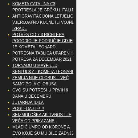
KOMETA CATALINA C3
PROTRESLA JE GRČKU I ITALIJU
ANTIGRAVITACIJONA LETJELICA
VJEROJATNO KUĆNE ILI VOJNE
IZRADE
POTRES OD 7.3 RICHTERA
POGODIO JE PODRUČJE GDJE
JE KOMETA LEONARD
POTRESNA TABLICA UPARENIH
POTRESA ZA DECEMBAR 2021
TORNADO U MAYFIELD
KENTUCKY I KOMETA LEONARD
ZEMLJA NIJE GLOBUS – VEĆ
SAMO POLA GLOBUSA
OVO SU POTRESI U PRVIH 9
DANA U DECEMBRU
JUTARNJA IDILA
POGLEDAJTE!!!!
SEIZMOLOŠKA AKTIVNOST JE
VEĆA OD PRIKAZANE
MLADIĆ UMRO OD KORONE A
EVO KOJE SU MU BILE ZADNJE