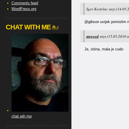
Comments feed
Igor Kostelac
says
(14.05.
WordPress.org
@gibson uvijek pomislim n
CHAT WITH ME
mrgood
says
(15.05.2010 a
Je, istina, mala je cudo
chat wih me