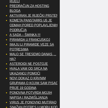
RIJEČI
PREDRAČUN ZA HOSTING
BLOGA
AKTIVIRAN JE RIJEČKI PRSTEN
KOMETA PANSTARRS U5 JE
ODMAH PORED POPLAVLJENIH
PODRUČJA
A SADA – ŠMINKA !!!
PIRAMIDA U FRANCUSKOJ
IMAJU LI PIRAMIDE VEZE SA
POTRESIMA
MALO SE TRESEMO DANAS ,..
HA?
ASTEROIDI NE POSTOJE
HVALA VAM OD SRCA NA
UKAZANOJ POMOĆI
NOVI DOKAZ O KRVNIM
GRUPAMA O KOJIM SAM PISAO
PRIJE 19 GODINA
PONOVNA POTVRDA MOJIH
NAPISA I RAZMIŠLJANJA
VIRUS JE PONOVNO MUTIRAO
SNAŽAN POTRES U MORU KOD