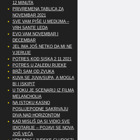
12 MINUTA
PRIVREMENA TABLICA ZA
NOVEMBAR 2021
SVE VAM PIŠE U MEDIJMA –
VRH SANTE LEDA
EVO VAM NOVEMBAR I
DECEMBAR
JEL IMA JOŠ NETKO DA MI NE
VJERUJE
POTRES KOD SISKA 2.11.2021
POTRES U ZALEĐU RIJEKE
BRŽI SAM OD ZVUKA
KUVA SE JUVA/SUPA, A MOGLA
BI I ISKIPIT
U TOKU JE SCENARIJ IZ FILMA
MELANCHOLIA
NA ISTOKU KASNO
POSLIJEPODNE SAKRIVAJU
DIVA NAD HORIZONTOM
KAD MISLIŠ DA SI VIDIO SVE
IDIOTARIJE – POJAVI SE NOVA,..
JOŠ VEĆA