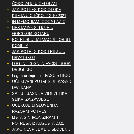
ČOKOLADU U CELOFAN
JAK POTRES KOD OTOKA
KRETA U GRČKOJ 12.10.2021
IN MEMORIAM: GOGA LAZIĆ
NESTANAK STRUJE U
GORSKOM KOTARU
POTRESI U DALMACIJI I ORBITE
KOMETA
JAK POTRES KOD TRILJ-a U
HRVATSKOJ
LOG IN – SIGN IN FACISTBOOK –
DRUGI DIO
Log In or Sign In – FASCISTBOOK
OČEKIVANI POTRES JE KASNIO
DVA DANA
SVE JE JASNIJA VIDI VELIKA
SLIKA IZA ZAVJESE
OČEKUJE LI SLOVENIJA
RAZORNI POTRES
LISTA SINHRONIZIRANIH
POTRESA IZ AUGUSTA 2021
JAKO NEVRIJEME U SLOVENIJI