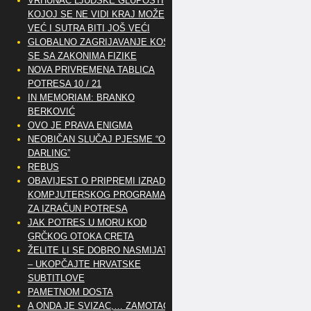
VRHUNAC LJUDSKE GLUPOSTI
KOJOJ SE NE VIDI KRAJ MOŽE
VEĆ I SUTRA BITI JOŠ VEĆI
GLOBALNO ZAGRIJAVANJE KOSI
SE SA ZAKONIMA FIZIKE
NOVA PRIVREMENA TABLICA
POTRESA 10 / 21
IN MEMORIAM: BRANKO
BERKOVIĆ
OVO JE PRAVA ENIGMA
NEOBIČAN SLUČAJ PJESME “OH
DARLING”
REBUS
OBAVIJEST O PRIPREMI IZRADE
KOMPJUTERSKOG PROGRAMA
ZA IZRAČUN POTRESA
JAK POTRES U MORU KOD
GRČKOG OTOKA CRETA
ŽELITE LI SE DOBRO NASMIJATI
– UKOPČAJTE HRVATSKE
SUBTITLOVE
PAMETNOM DOSTA
A ONDA JE SVIZAC,… ZAMOTAO