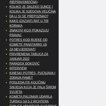
(NEPRAVOMOĆNA)
KOLIKO JE DALEKO SUNCE I
KOLIKA JE NJEGOVA VELIČINA
DA LI SI SE PREPOZNAO?
KAKO IZAZVATI RAT U TRI
KORAKA
ZNAKOVI KOJI POKAZUJU
PRAVAC
POTRES KOD RIJEKE OD
KOMETE PANSTARRS U5
ZA NEVJEROVATI
PRIVREMENA TABLICA ZA
JANUAR 2022
PARADOX ĐOKOVIĆ
INTERVIEW
KINESKI POTRES, PUCNJAVA I
ZDRAVA PAMET
POGLEDAJTE KOLIČINU
SNIJEGA KOJA JE PALA ŠIROM
SVIJETA
KOMETA PALOMAR UDARILA
TURSKU SA 5.2 RICHTERA