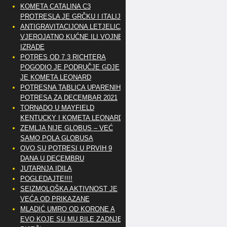
KOMETA CATALINA C3
PROTRESLA JE GRČKU I ITALIJU
ANTIGRAVITACIJONA LETJELICA
VJEROJATNO KUĆNE ILI VOJNE
IZRADE
POTRES OD 7.3 RICHTERA
POGODIO JE PODRUČJE GDJE
JE KOMETA LEONARD
POTRESNA TABLICA UPARENIH
POTRESA ZA DECEMBAR 2021
TORNADO U MAYFIELD
KENTUCKY I KOMETA LEONARD
ZEMLJA NIJE GLOBUS – VEĆ
SAMO POLA GLOBUSA
OVO SU POTRESI U PRVIH 9
DANA U DECEMBRU
JUTARNJA IDILA
POGLEDAJTE!!!!
SEIZMOLOŠKA AKTIVNOST JE
VEĆA OD PRIKAZANE
MLADIĆ UMRO OD KORONE A
EVO KOJE SU MU BILE ZADNJE