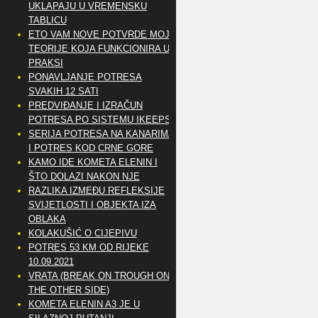
UKLAPAJU U VREMENSKU
TABLICU
ETO VAM NOVE POTVRDE MOJE
TEORIJE KOJA FUNKCIONIRA U
PRAKSI
PONAVLJANJE POTRESA
SVAKIH 12 SATI
PREDVIĐANJE I IZRAČUN
POTRESA PO SISTEMU IKEEPS
SERIJA POTRESA NA KANARIMA
I POTRES KOD CRNE GORE
KAMO IDE KOMETA ELENIN I
ŠTO DOLAZI NAKON NJE
RAZLIKA IZMEĐU REFLEKSIJE
SVIJETLOSTI I OBJEKTA IZA
OBLAKA
KOLAKUŠIĆ O CIJEPIVU
POTRES 53 KM OD RIJEKE
10.09.2021
VRATA (BREAK ON TROUGH ON
THE OTHER SIDE)
KOMETA ELENIN A3 JE U