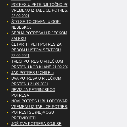
POTRES U PETRINJI TOČNO PO
VREMENU IZ TABLICE POTRESA
23.09.2021
ŠTO SE TO CRVENI U GORI
NEBESKOJ
SERIJA POTRESA U RIJEČKOM
ZALEĐU
ČETVRTI I PETI POTRES ZA
REDOM U ISTOM SEKTORU
22.09.2021
TREĆI POTRES U RIJEČKOM
PRSTENU KOD KLANE 21.09.2021
JAK POTRES U CHILE-u
DVA POTRESA U RIJEČKOM
PRSTENU 21.09.2021
REVIZIJA PETRINJSKOG
POTRESA
NOVI POTRES U BIH ODGOVARA
VREMENU IZ TABLICE POTRESA
POTRESI SE (NE)MOGU
PREDVIDJETI
JOŠ DVA POTRESA KOJI SE