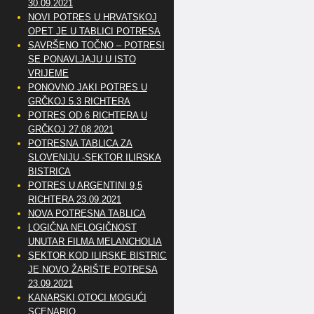
30.09.2021
NOVI POTRES U HRVATSKOJ
OPET JE U TABLICI POTRESA
SAVRŠENO TOČNO – POTRESI
SE PONAVLJAJU U ISTO
VRIJEME
PONOVNO JAKI POTRES U
GRČKOJ 5.3 RICHTERA
POTRES OD 6 RICHTERA U
GRČKOJ 27.08.2021
POTRESNA TABLICA ZA
SLOVENIJU -SEKTOR ILIRSKA
BISTRICA
POTRES U ARGENTINI 9,5
RICHTERA 23.09.2021
NOVA POTRESNA TABLICA
LOGIČNA NELOGIČNOST
UNUTAR FILMA MELANCHOLIA
SEKTOR KOD ILIRSKE BISTRICE
JE NOVO ŽARIŠTE POTRESA
23.09.2021
KANARSKI OTOCI MOGUĆI
SCENARIO