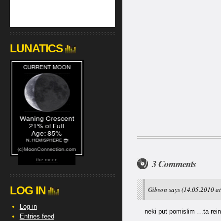
LUNATICS
the moon
3 Comments
LOG IN
Gibson
says
(14.05.2010 at
Log in
neki put pomislim …ta re
Entries feed