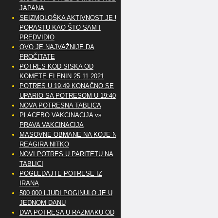
JAPANA
SEIZMOLOŠKA AKTIVNOST JE U
PORASTU KAO ŠTO SAM I
PREDVIDIO
OVO JE NAJVAŽNIJE DA
PROČITATE
POTRES KOD SISKA OD
KOMETE ELENIN 25.11.2021
POTRES U 19:49 KONAČNO SE
UPARIO SA POTRESOM U 19:40
NOVA POTRESNA TABLICA
PLACEBO VAKCINACIJA vs
PRAVA VAKCINACIJA
MASOVNE OBMANE NA KOJE NE
REAGIRA NITKO
NOVI POTRES U PARITETU NA
TABLICI
POGLEDAJTE POTRESE IZ
IRANA
500 000 LJUDI POGINULO JE U
JEDNOM DANU
DVA POTRESA U RAZMAKU OD