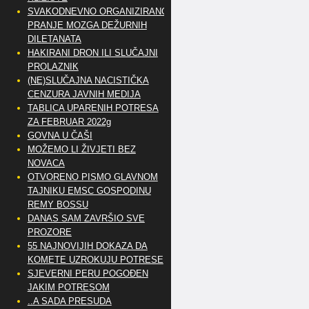
SVAKODNEVNO ORGANIZIRANO
PRANJE MOZGA DEŽURNIH
DILETANATA
HAKIRANI DRON ILI SLUČAJNI
PROLAZNIK
(NE)SLUČAJNA NACISTIČKA
CENZURA JAVNIH MEDIJA
TABLICA UPARENIH POTRESA
ZA FEBRUAR 2022g
GOVNA U ČAŠI
MOŽEMO LI ŽIVJETI BEZ
NOVACA
OTVORENO PISMO GLAVNOM
TAJNIKU EMSC GOSPODINU
REMY BOSSU
DANAS SAM ZAVRŠIO SVE
PROZORE
55 NAJNOVIJIH DOKAZA DA
KOMETE UZROKUJU POTRESE
SJEVERNI PERU POGOĐEN
JAKIM POTRESOM
..A SADA PRESUDA