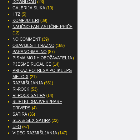
DOWNLOAD
(23)
GALERIJA SLIKA
(10)
HTZ
(5)
KOMPJUTERI
(39)
NAUČNO FANTASTIČNE PRIČE
(12)
NO COMMENT
(39)
OBAVIJESTI I RAZNO
(199)
PARANORMALNO
(87)
PISMA MOJIH OBOŽAVATELJA
(2)
PJESME RUGALICE
(14)
PRIKAZ POTRESA PO IKEEPS
METODI
(21)
RAZMIŠLJANJA
(551)
RI-ROCK
(53)
RI-ROCK SATIRA
(14)
RIJETKI DRAJVERI/RARE
DRIVERS
(4)
SATIRA
(36)
SEX & SEX SATIRA
(22)
UFO
(57)
VIDEO RAZMIŠLJANJA
(147)