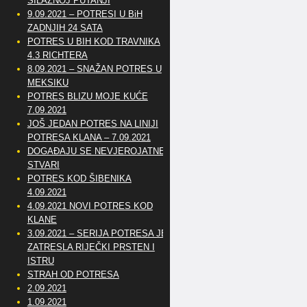
SILAZNOJ PUTANJI
9.09.2021 – POTRESI U BiH
ZADNJIH 24 SATA
POTRES U BIH KOD TRAVNIKA
4.3 RICHTERA
8.09.2021 – SNAŽAN POTRES U
MEKSIKU
POTRES BLIZU MOJE KUĆE
7.09.2021
JOŠ JEDAN POTRES NA LINIJI
POTRESA KLANA – 7.09.2021
DOGAĐAJU SE NEVJEROJATNE
STVARI
POTRES KOD ŠIBENIKA
4.09.2021
4.09.2021 NOVI POTRES KOD
KLANE
3.09.2021 – SERIJA POTRESA JE
ZATRESLA RIJEČKI PRSTEN I
ISTRU
STRAH OD POTRESA
2.09.2021
1.09.2021