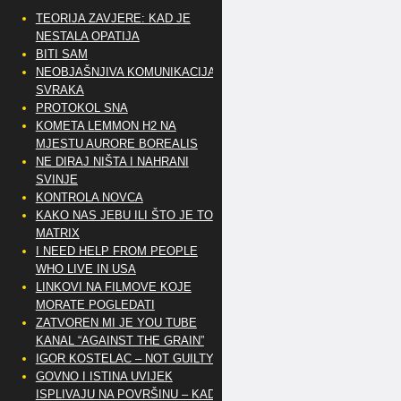
TEORIJA ZAVJERE: KAD JE
NESTALA OPATIJA
BITI SAM
NEOBJAŠNJIVA KOMUNIKACIJA
SVRAKA
PROTOKOL SNA
KOMETA LEMMON H2 NA
MJESTU AURORE BOREALIS
NE DIRAJ NIŠTA I NAHRANI
SVINJE
KONTROLA NOVCA
KAKO NAS JEBU ILI ŠTO JE TO
MATRIX
I NEED HELP FROM PEOPLE
WHO LIVE IN USA
LINKOVI NA FILMOVE KOJE
MORATE POGLEDATI
ZATVOREN MI JE YOU TUBE
KANAL “AGAINST THE GRAIN”
IGOR KOSTELAC – NOT GUILTY
GOVNO I ISTINA UVIJEK
ISPLIVAJU NA POVRŠINU – KAD