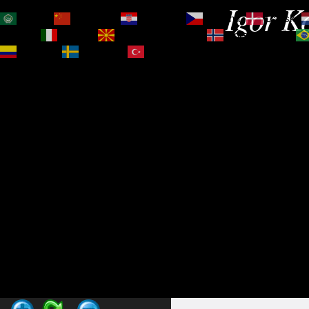
Igor Ko
العربية
简体中文
Hrvatski
Čeština‎
Dansk
Magyar
Italiano
Македонски јазик
Norsk bokmål
Español
Svenska
Türkçe