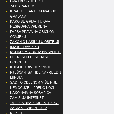
OVAJ BLOG JE PRED
ZATVARANJEM
KRADU LI BANKE NOVAC OD
GRAĐANA
KAKO SE GRIJATI U OVA
NESIGURNA VREMENA
FARSA PRAVA NA OBIČNOM
ČOVJEKU
ZAKON O NASILJU U OBITELJI
IMAJU HRVATSKU
KOLIKO IMA IDIOTA NA SVIJETU?
POTRESI KOJI SE “NISU”
DOGODILI
KUDA IDU DIVLJE SVINJE
PJEŠČANI SAT IDE NAPRIJED 10
MINUTA
SAD TO ODJENOM VIŠE NIJE
NEMOGUĆE – PREKO NOĆI
KAKO NAIVNA SOBARICA
ZAMIŠLJA INTERNET
TABLICA UPARENIH POTRESA
ZA MAY/ SVIBANJ 2022
KLIZIŠTE