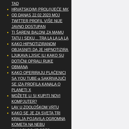
TAD
HRVATSKO(M) PROL(I)JEĆE MIG
OD DANAS 22.02.2023 MOJ
TWITTER PROFIL VIŠE NIJE
JAVNO DOSTUPAN
TI ŠARENI BALONI ZA MAMU
TATU I SEKU,.. TRA LA LA LA LA
KAKO HIPNOTIZIRANOM
OBJASNITI DA JE HIPNOTIZIRAN
LJUKAVA LJISIC ILI KAKO SU
DOTIČNI OPRALI RUKE
OBMANA
KAKO OPERIRAJU PLAĆENICI
SA YOU TUBE-a SAKRIVAJUĆI
SE IZA PROFILA KANALA O
PLANETI X
MOŽETE LI SI KUPITI NOVI
KOMPJUTER?
LAV U ZOOLOŠKOM VRTU
KAKO SE JE ZA SVETA TRI
KRALJA POJAVILA OGROMNA
KOMETA NA NEBU