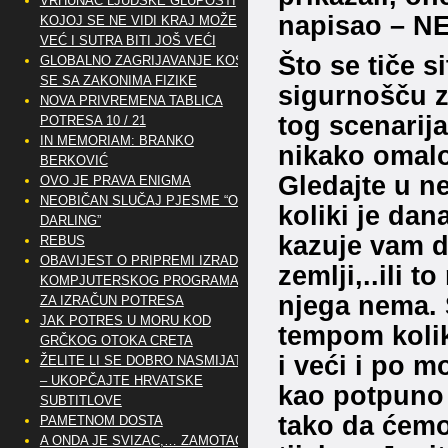
VRHUNAC LJUDSKE GLUPOSTI
napisao – N
KOJOJ SE NE VIDI KRAJ MOŽE
VEĆ I SUTRA BITI JOŠ VEĆI
Što se tiče 
GLOBALNO ZAGRIJAVANJE KOSI
SE SA ZAKONIMA FIZIKE
sigurnošču za
NOVA PRIVREMENA TABLICA
tog scenarija
POTRESA 10 / 21
IN MEMORIAM: BRANKO
nikako omalov
BERKOVIĆ
Gledajte u ne
OVO JE PRAVA ENIGMA
NEOBIČAN SLUČAJ PJESME “OH
koliki je dan
DARLING”
kazuje vam d
REBUS
OBAVIJEST O PRIPREMI IZRADE
zemlji,..ili t
KOMPJUTERSKOG PROGRAMA
njega nema. 
ZA IZRAČUN POTRESA
JAK POTRES U MORU KOD
tempom koliki
GRČKOG OTOKA CRETA
i veći i po m
ŽELITE LI SE DOBRO NASMIJATI
– UKOPČAJTE HRVATSKE
kao potpuno 
SUBTITLOVE
tako da ćemo
PAMETNOM DOSTA
A ONDA JE SVIZAC,… ZAMOTAO