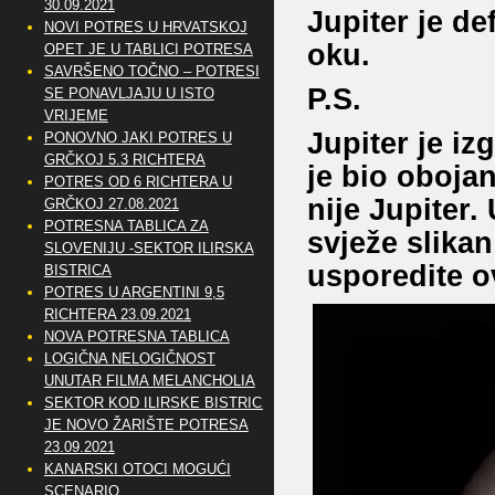
30.09.2021
Jupiter je de
NOVI POTRES U HRVATSKOJ
oku.
OPET JE U TABLICI POTRESA
SAVRŠENO TOČNO – POTRESI
P.S.
SE PONAVLJAJU U ISTO
VRIJEME
Jupiter je iz
PONOVNO JAKI POTRES U
GRČKOJ 5.3 RICHTERA
je bio obojan
POTRES OD 6 RICHTERA U
nije Jupiter.
GRČKOJ 27.08.2021
POTRESNA TABLICA ZA
svježe slikan
SLOVENIJU -SEKTOR ILIRSKA
usporedite ov
BISTRICA
POTRES U ARGENTINI 9,5
RICHTERA 23.09.2021
NOVA POTRESNA TABLICA
LOGIČNA NELOGIČNOST
UNUTAR FILMA MELANCHOLIA
SEKTOR KOD ILIRSKE BISTRICE
JE NOVO ŽARIŠTE POTRESA
23.09.2021
KANARSKI OTOCI MOGUĆI
SCENARIO