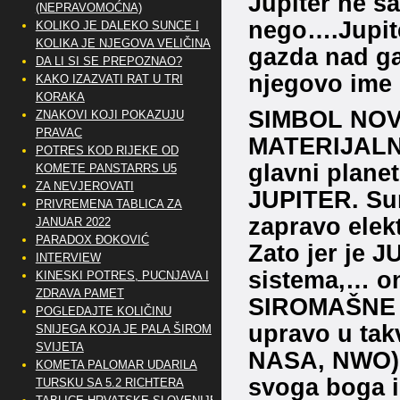
Jupiter ne s
(NEPRAVOMOĆNA)
nego….Jupit
KOLIKO JE DALEKO SUNCE I
KOLIKA JE NJEGOVA VELIČINA
gazda nad ga
DA LI SI SE PREPOZNAO?
njegovo ime
KAKO IZAZVATI RAT U TRI
KORAKA
SIMBOL NOVC
ZNAKOVI KOJI POKAZUJU
PRAVAC
MATERIJALNO
POTRES KOD RIJEKE OD
glavni plane
KOMETE PANSTARRS U5
ZA NEVJEROVATI
JUPITER. Sun
PRIVREMENA TABLICA ZA
zapravo elek
JANUAR 2022
PARADOX ĐOKOVIĆ
Zato jer je
INTERVIEW
sistema,… o
KINESKI POTRES, PUCNJAVA I
ZDRAVA PAMET
SIROMAŠNE s
POGLEDAJTE KOLIČINU
upravo u takv
SNIJEGA KOJA JE PALA ŠIROM
SVIJETA
NASA, NWO) i
KOMETA PALOMAR UDARILA
svoga boga i 
TURSKU SA 5.2 RICHTERA