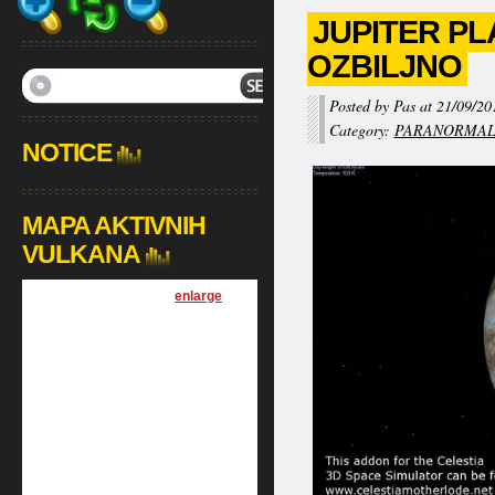
JUPITER PL
OZBILJNO
Posted by Pas at 21/09/20
Category:
PARANORMA
NOTICE
MAPA AKTIVNIH
VULKANA
[
enlarge
]