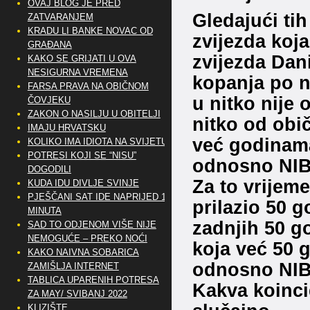
OVAJ BLOG JE PRED
Gledajući ti
ZATVARANJEM
KRADU LI BANKE NOVAC OD
zvijezda koja
GRAĐANA
zvijezda Dan
KAKO SE GRIJATI U OVA
NESIGURNA VREMENA
kopanja po n
FARSA PRAVA NA OBIČNOM
u nitko nije
ČOVJEKU
ZAKON O NASILJU U OBITELJI
nitko od obi
IMAJU HRVATSKU
već godinam
KOLIKO IMA IDIOTA NA SVIJETU?
POTRESI KOJI SE “NISU”
odnosno NIB
DOGODILI
Za to vrijem
KUDA IDU DIVLJE SVINJE
PJEŠČANI SAT IDE NAPRIJED 10
prilazio 50 g
MINUTA
zadnjih 50 go
SAD TO ODJENOM VIŠE NIJE
NEMOGUĆE – PREKO NOĆI
koja već 50 g
KAKO NAIVNA SOBARICA
odnosno NIB
ZAMIŠLJA INTERNET
TABLICA UPARENIH POTRESA
Kakva koinci
ZA MAY/ SVIBANJ 2022
KLIZIŠTE