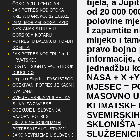
tijela, a Jup
ČOKOLADU U CELOFAN
od 20 000 000
JAK POTRES KOD OTOKA
KRETA U GRČKOJ 12.10.2021
polovine mje
IN MEMORIAM: GOGA LAZIĆ
I zapamtite n
NESTANAK STRUJE U
GORSKOM KOTARU
mlijeko i tam
POTRESI U DALMACIJI I ORBITE
pravo bojno 
KOMETA
JAK POTRES KOD TRILJ-a U
informacije,
HRVATSKOJ
jednadžbu ko
LOG IN – SIGN IN FACISTBOOK –
DRUGI DIO
NASA + X +Y
Log In or Sign In – FASCISTBOOK
MJESEC = P
OČEKIVANI POTRES JE KASNIO
DVA DANA
MASOVNO UG
SVE JE JASNIJA VIDI VELIKA
KLIMATSKE
SLIKA IZA ZAVJESE
OČEKUJE LI SLOVENIJA
SVEMIRSKIH
RAZORNI POTRES
SKLONIŠTA 
LISTA SINHRONIZIRANIH
POTRESA IZ AUGUSTA 2021
SLUŽBENIC
JAKO NEVRIJEME U SLOVENIJI