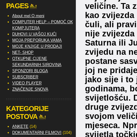
veličine. Ta 
PAGES
kao zvijezda 
About me| O meni
čuli, ali pra
COMPUTER HELP – POMOĆ OKO
KOMPJUTERA
nije zvijezda
DUHOVI U VAŠOJ KUĆI
Saturna ili J
MOJA PREPORUKA VAMA
MOJE KNJIGE U PRODAJI
zvijedu na 
NET- SHOP
postane sasv
OTKUPNE CIJENE
SEKUNDARNIH SIROVINA
joj ne pridaj
SPONZORI BLOGA
jako sije i t
SUBSCRIBER
VIDEO PLAYER
godinama, bo
ZNAČENJE SNOVA
svijetlošću.
druge zvijezd
KATEGORIJE
svojom velič
POSTOVA
mjeseca. Npr.
ANKETE
(14)
svijetla točk
DOKUMENTARNI FILMOVI
(104)