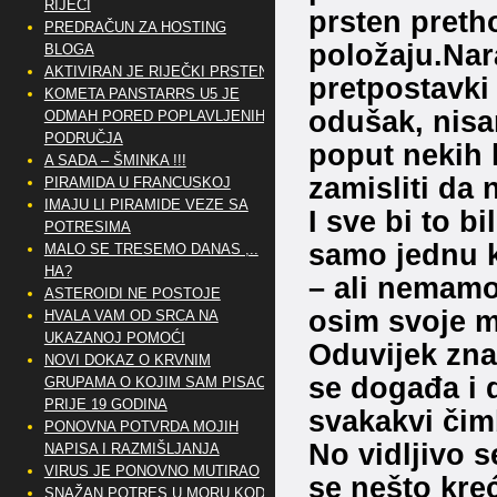
RIJEČI
prsten pretho
PREDRAČUN ZA HOSTING
položaju.Nar
BLOGA
AKTIVIRAN JE RIJEČKI PRSTEN
pretpostavki 
KOMETA PANSTARRS U5 JE
odušak, nisa
ODMAH PORED POPLAVLJENIH
PODRUČJA
poput nekih 
A SADA – ŠMINKA !!!
zamisliti da 
PIRAMIDA U FRANCUSKOJ
IMAJU LI PIRAMIDE VEZE SA
I sve bi to b
POTRESIMA
samo jednu k
MALO SE TRESEMO DANAS ,..
HA?
– ali nemam
ASTEROIDI NE POSTOJE
osim svoje ma
HVALA VAM OD SRCA NA
UKAZANOJ POMOĆI
Oduvijek zna
NOVI DOKAZ O KRVNIM
se događa i 
GRUPAMA O KOJIM SAM PISAO
PRIJE 19 GODINA
svakakvi čim
PONOVNA POTVRDA MOJIH
No vidljivo s
NAPISA I RAZMIŠLJANJA
VIRUS JE PONOVNO MUTIRAO
se nešto kre
SNAŽAN POTRES U MORU KOD