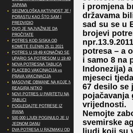
i promjena br
JAPANA
SEIZMOLOŠKA AKTIVNOST JE U
državama bili
PORASTU KAO ŠTO SAM I
sad su se u 
PREDVIDIO
OVO JE NAJVAŽNIJE DA
brojevi potre
PROČITATE
npr.13.9.2011
POTRES KOD SISKA OD
KOMETE ELENIN 25.11.2021
potresa – a 
POTRES U 19:49 KONAČNO SE
i samo 8 na p
UPARIO SA POTRESOM U 19:40
NOVA POTRESNA TABLICA
Indonezija) a
PLACEBO VAKCINACIJA vs
mjeseci tjeda
PRAVA VAKCINACIJA
MASOVNE OBMANE NA KOJE NE
67 desilo se 
REAGIRA NITKO
pojačavanja 
NOVI POTRES U PARITETU NA
TABLICI
vrijednosti.
POGLEDAJTE POTRESE IZ
Nemojte zabo
IRANA
500 000 LJUDI POGINULO JE U
svemirske ag
JEDNOM DANU
ljudi koji su
DVA POTRESA U RAZMAKU OD