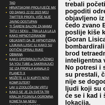
trebali početi
TAD
HRVATSKO(M) PROL(I)JEĆE MIG
pogoditi odr
OD DANAS 22.02.2023 MOJ
objavljeno iz
TWITTER PROFIL VIŠE NIJE
JAVNO DOSTUPAN
čedo zvano E
TI ŠARENI BALONI ZA MAMU
poslije kiše 
TATU I SEKU,.. TRA LA LA LA LA
KAKO HIPNOTIZIRANOM
(Goran Lisic
OBJASNITI DA JE HIPNOTIZIRAN
bombardirali
LJUKAVA LJISIC ILI KAKO SU
DOTIČNI OPRALI RUKE
brod tetraed
OBMANA
inteligentna 
KAKO OPERIRAJU PLAĆENICI
SA YOU TUBE-a SAKRIVAJUĆI
No potresi i 
SE IZA PROFILA KANALA O
su prestali, 
PLANETI X
MOŽETE LI SI KUPITI NOVI
nije se dogod
KOMPJUTER?
ljudi koji su
LAV U ZOOLOŠKOM VRTU
KAKO SE JE ZA SVETA TRI
će se i kad i
KRALJA POJAVILA OGROMNA
lokacija.
KOMETA NA NEBU