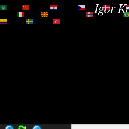
Igor Ko
العربية
简体中文
Hrvatski
Čeština‎
Dansk
Magyar
Italiano
Македонски јазик
Norsk bokmål
Español
Svenska
Türkçe