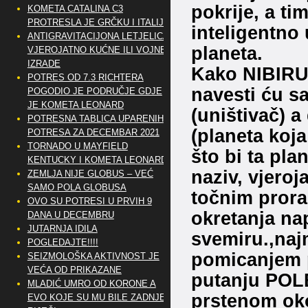
pokrije, a ti
KOMETA CATALINA C3
PROTRESLA JE GRČKU I ITALIJU
inteligentno 
ANTIGRAVITACIJONA LETJELICA
planeta.
VJEROJATNO KUĆNE ILI VOJNE
IZRADE
Kako NIBIRU 
POTRES OD 7.3 RICHTERA
navesti ću 
POGODIO JE PODRUČJE GDJE
JE KOMETA LEONARD
(uništivač)
POTRESNA TABLICA UPARENIH
(planeta koja
POTRESA ZA DECEMBAR 2021
TORNADO U MAYFIELD
što bi ta pla
KENTUCKY I KOMETA LEONARD
naziv, vjeroj
ZEMLJA NIJE GLOBUS – VEĆ
SAMO POLA GLOBUSA
točnim prora
OVO SU POTRESI U PRVIH 9
okretanja nap
DANA U DECEMBRU
JUTARNJA IDILA
svemiru.,naj
POGLEDAJTE!!!!
pomicanjem 
SEIZMOLOŠKA AKTIVNOST JE
VEĆA OD PRIKAZANE
putanju POLE
MLADIĆ UMRO OD KORONE A
prstenom oko
EVO KOJE SU MU BILE ZADNJE