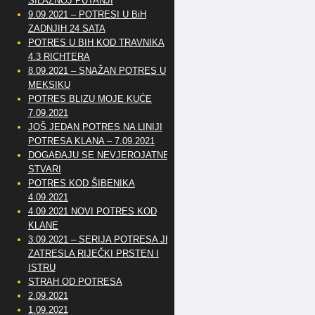
SILAZNOJ PUTANJI
9.09.2021 – POTRESI U BiH
ZADNJIH 24 SATA
POTRES U BIH KOD TRAVNIKA
4.3 RICHTERA
8.09.2021 – SNAŽAN POTRES U
MEKSIKU
POTRES BLIZU MOJE KUĆE
7.09.2021
JOŠ JEDAN POTRES NA LINIJI
POTRESA KLANA – 7.09.2021
DOGAĐAJU SE NEVJEROJATNE
STVARI
POTRES KOD ŠIBENIKA
4.09.2021
4.09.2021 NOVI POTRES KOD
KLANE
3.09.2021 – SERIJA POTRESA JE
ZATRESLA RIJEČKI PRSTEN I
ISTRU
STRAH OD POTRESA
2.09.2021
1.09.2021