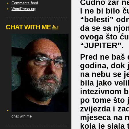
Čudno zar ne
Comments feed
I ne bi bilo 
WordPress.org
“bolesti” od
CHAT WITH ME
da se sa njom
ovoga što ću
“JUPITER”.
Pred ne baš 
godina, dok j
na nebu se je
bila jako veli
intezivnom bo
po tome što 
zvijezda i za
mjeseca na ne
chat wih me
koja je sjala 