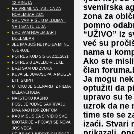
12 MINUTA
svemirska ag
PRIVREMENA TABLICA ZA
zona za obič
NOVEMBAR 2021
SVE VAM PIŠE U MEDIJMA –
pomno odabra
VRH SANTE LEDA
“UŽIVO” iz s
EVO VAM NOVEMBAR I
DECEMBAR
već su pročiš
JEL IMA JOŠ NETKO DA MI NE
nama u komp
VJERUJE
POTRES KOD SISKA 2.11.2021
Ako ste misli
POTRES U ZALEĐU RIJEKE
član foruma.
BRŽI SAM OD ZVUKA
KUVA SE JUVA/SUPA, A MOGLA
Ja mogu neko
BI I ISKIPIT
optužiti da 
U TOKU JE SCENARIJ IZ FILMA
MELANCHOLIA
upravo su te
NA ISTOKU KASNO
uzrok da ne m
POSLIJEPODNE SAKRIVAJU
DIVA NAD HORIZONTOM
time ste se z
KAD MISLIŠ DA SI VIDIO SVE
izaći. Stvar
IDIOTARIJE – POJAVI SE NOVA,..
JOŠ VEĆA
prikazali, o