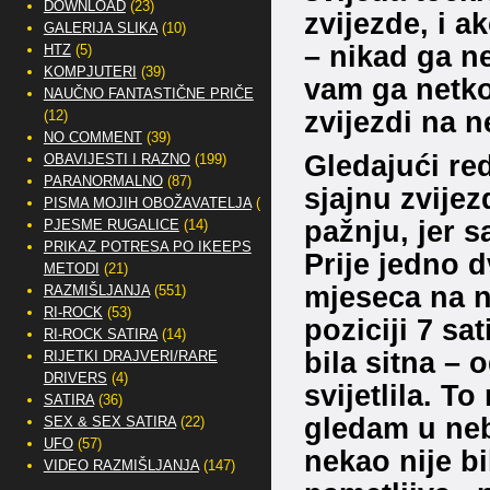
DOWNLOAD
(23)
zvijezde, i 
GALERIJA SLIKA
(10)
– nikad ga ne
HTZ
(5)
KOMPJUTERI
(39)
vam ga netko
NAUČNO FANTASTIČNE PRIČE
zvijezdi na n
(12)
NO COMMENT
(39)
Gledajući re
OBAVIJESTI I RAZNO
(199)
PARANORMALNO
(87)
sjajnu zvije
PISMA MOJIH OBOŽAVATELJA
(2)
pažnju, jer 
PJESME RUGALICE
(14)
PRIKAZ POTRESA PO IKEEPS
Prije jedno 
METODI
(21)
mjeseca na nj
RAZMIŠLJANJA
(551)
RI-ROCK
(53)
poziciji 7 sa
RI-ROCK SATIRA
(14)
bila sitna – 
RIJETKI DRAJVERI/RARE
DRIVERS
(4)
svijetlila. To
SATIRA
(36)
gledam u nebo
SEX & SEX SATIRA
(22)
UFO
(57)
nekao nije bil
VIDEO RAZMIŠLJANJA
(147)