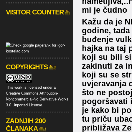
nametljiva,..
mi je čudno
VISITOR COUNTER
Kažu da je N
godine, tada
buđenje vulk
hajka na taj 
koji su bili 
zakinuti za i
COPYRIGHTS
koji su se st
uvjeravanja d
This work is licensed under a
što ne postoj
Creative Commons Attribution-
pogoršavati i
Noncommercial-No Derivative Works
3.0 Unported License
.
je kako bi po
tu priču uba
ZADNJIH 200
približava Ze
ČLANAKA