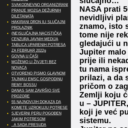
slučajno…
SVAKODNEVNO ORGANIZIRANO
NASA prati 5
PRANJE MOZGA DEŽURNIH
nevidljivi pl
DILETANATA
HAKIRANI DRON ILI SLUČAJNI
znamo, isto s
PROLAZNIK
tome nije rek
(NE)SLUČAJNA NACISTIČKA
CENZURA JAVNIH MEDIJA
gledajući u n
TABLICA UPARENIH POTRESA
Jupiter malo
ZA FEBRUAR 2022g
GOVNA U ČAŠI
prije ili nek
MOŽEMO LI ŽIVJETI BEZ
tu nama ispr
NOVACA
OTVORENO PISMO GLAVNOM
prilazi, a da
TAJNIKU EMSC GOSPODINU
pričom o zag
REMY BOSSU
DANAS SAM ZAVRŠIO SVE
Zemlji koju će
PROZORE
u – JUPITER, 
55 NAJNOVIJIH DOKAZA DA
KOMETE UZROKUJU POTRESE
koji je već 
SJEVERNI PERU POGOĐEN
sistemu.
JAKIM POTRESOM
..A SADA PRESUDA