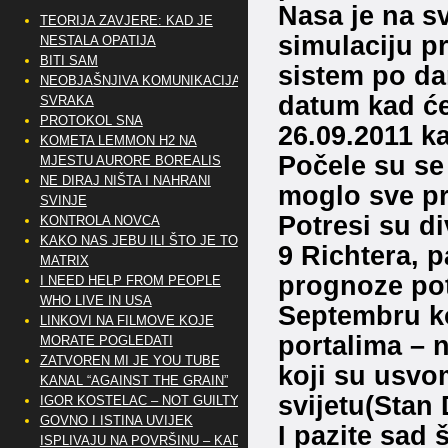
Nasa je na s
TEORIJA ZAVJERE: KAD JE
simulaciju p
NESTALA OPATIJA
BITI SAM
sistem po da
NEOBJAŠNJIVA KOMUNIKACIJA
datum kad će 
SVRAKA
PROTOKOL SNA
26.09.2011 ka
KOMETA LEMMON H2 NA
Počele su se
MJESTU AURORE BOREALIS
NE DIRAJ NIŠTA I NAHRANI
moglo sve pr
SVINJE
Potresi su di
KONTROLA NOVCA
KAKO NAS JEBU ILI ŠTO JE TO
9 Richtera, pa
MATRIX
prognoze pot
I NEED HELP FROM PEOPLE
WHO LIVE IN USA
Septembru ko
LINKOVI NA FILMOVE KOJE
portalima – 
MORATE POGLEDATI
ZATVOREN MI JE YOU TUBE
koji su usvom
KANAL “AGAINST THE GRAIN”
svijetu(Stan 
IGOR KOSTELAC – NOT GUILTY
GOVNO I ISTINA UVIJEK
I pazite sad 
ISPLIVAJU NA POVRŠINU – KAD