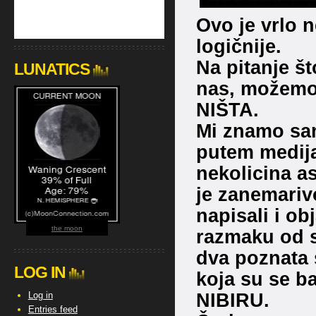
Ovo je vrlo n
logičnije.
Na pitanje što
LUNATICS
nas, možemo 
NIŠTA.
Mi znamo sam
putem medija
nekolicina a
je zanemarivo
napisali i o
the moon
razmaku od 
dva poznata 
LOG IN
koja su se b
NIBIRU.
Log in
Entries feed