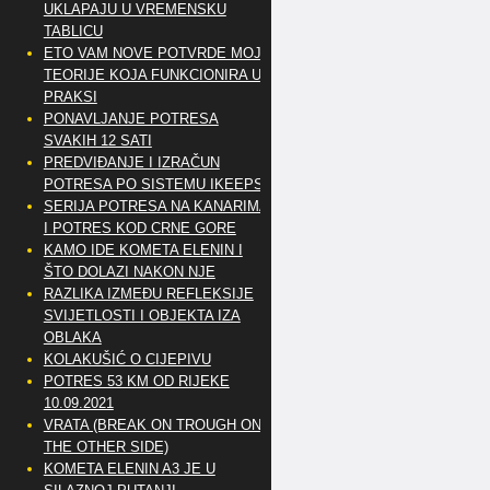
UKLAPAJU U VREMENSKU
TABLICU
ETO VAM NOVE POTVRDE MOJE
TEORIJE KOJA FUNKCIONIRA U
PRAKSI
PONAVLJANJE POTRESA
SVAKIH 12 SATI
PREDVIĐANJE I IZRAČUN
POTRESA PO SISTEMU IKEEPS
SERIJA POTRESA NA KANARIMA
I POTRES KOD CRNE GORE
KAMO IDE KOMETA ELENIN I
ŠTO DOLAZI NAKON NJE
RAZLIKA IZMEĐU REFLEKSIJE
SVIJETLOSTI I OBJEKTA IZA
OBLAKA
KOLAKUŠIĆ O CIJEPIVU
POTRES 53 KM OD RIJEKE
10.09.2021
VRATA (BREAK ON TROUGH ON
THE OTHER SIDE)
KOMETA ELENIN A3 JE U