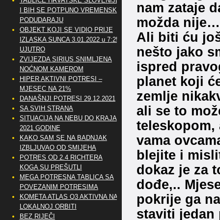
TABLICE HRVATSKE SLOVENIJE
nam zataje d
I BIH SE POTPUNO VREMENSKI
možda nije…
PODUDARAJU
OBJEKT KOJI SE VIDIO PRIJE
Ali biti ću j
IZLASKA SUNCA 3.01.2022 u 7:25
nešto jako s
UJUTRO
ZVIJEZDA SIRIUS SNIMLJENA
ispred pravo
NOĆNOM KAMEROM
planet koji ć
HIPER AKTIVNI POTRESI –
MJESEC NA 21%
zemlje nikak
DANAŠNJI POTRESI 29.12.2021
ali se to mož
SA SVIH STRANA
SITUACIJA NA NEBU DO KRAJA
teleskopom, a
2021 GODINE
vama ovcama 
KAKO SAM SE NA BADNJAK
IZBLJUVAO OD SMIJEHA
blejite i mis
POTRES OD 2.4 RICHTERA
dokaz je za 
KOGA SU PREŠUTLI
MEGA POTRESNA TABLICA SA
dođe,.. Mjes
POVEZANIM POTRESIMA
pokrije ga na
KOMETA ATLAS Q3 AKTIVNA NA
LOKALNOJ ORBITI
staviti jedan
BEZ RIJEČI