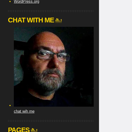
WordPress.org
CHAT WITH ME
chat wih me
PAGES