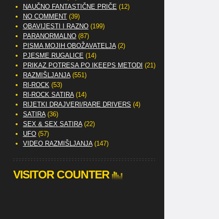
NAUČNO FANTASTIČNE PRIČE
(12)
NO COMMENT
(39)
OBAVIJESTI I RAZNO
(199)
PARANORMALNO
(87)
PISMA MOJIH OBOŽAVATELJA
(2)
PJESME RUGALICE
(14)
PRIKAZ POTRESA PO IKEEPS METODI
(21)
RAZMIŠLJANJA
(551)
RI-ROCK
(53)
RI-ROCK SATIRA
(14)
RIJETKI DRAJVERI/RARE DRIVERS
(4)
SATIRA
(36)
SEX & SEX SATIRA
(22)
UFO
(57)
VIDEO RAZMIŠLJANJA
(147)
VISITOR COUNTER