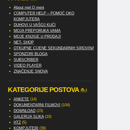
About me| O meni
COMPUTER HELP – POMOĆ OKO
KOMPJUTERA
DUHOVI U VAŠOJ KUĆI
MOJA PREPORUKA VAMA
MOJE KNJIGE U PRODAJI
NET- SHOP
OTKUPNE CIJENE SEKUNDARNIH SIROVINA
SPONZORI BLOGA
SUBSCRIBER
VIDEO PLAYER
ZNAČENJE SNOVA
KATEGORIJE POSTOVA
ANKETE
(14)
DOKUMENTARNI FILMOVI
(104)
DOWNLOAD
(23)
GALERIJA SLIKA
(10)
HTZ
(5)
KOMPJUTERI
(39)