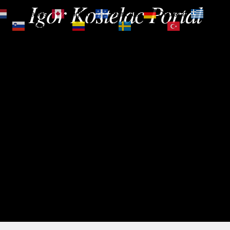
Igor Kostelac Portal
Nederlands
English
Français
Deutsch
Ελληνι
зик
Slovenščina
Español
Svenska
Türkçe