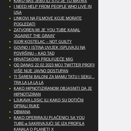
KAKO NAS JEBU ILI ŠTO JE TO MATRIX
I NEED HELP FROM PEOPLE WHO LIVE IN
USA
LINKOVI NA FILMOVE KOJE MORATE
POGLEDATI
ZATVOREN MI JE YOU TUBE KANAL
“AGAINST THE GRAIN”
IGOR KOSTELAC – NOT GUILTY
GOVNO I ISTINA UVIJEK ISPLIVAJU NA
POVRŠINU – KAD TAD
HRVATSKO(M) PROL(I)JEĆE MIG
OD DANAS 22.02.2023 MOJ TWITTER PROFIL
VIŠE NIJE JAVNO DOSTUPAN
TI ŠARENI BALONI ZA MAMU TATU I SEKU,..
TRA LA LA LA LA
KAKO HIPNOTIZIRANOM OBJASNITI DA JE
HIPNOTIZIRAN
LJUKAVA LJISIC ILI KAKO SU DOTIČNI
OPRALI RUKE
OBMANA
KAKO OPERIRAJU PLAĆENICI SA YOU
TUBE-a SAKRIVAJUĆI SE IZA PROFILA
KANALA O PLANETI X