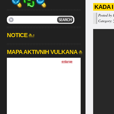
KADA I
Posted by 
Category:
NOTICE
MAPA AKTIVNIH VULKANA
[
enlarge
]