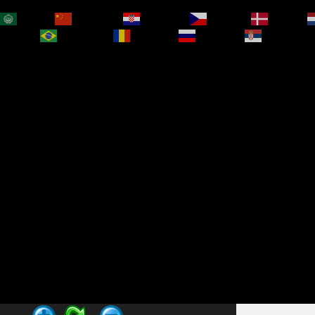
العربية
简体中文
Hrvatski
Čeština‎
Dansk
bokmål
Português
Română
Русский
Српски је