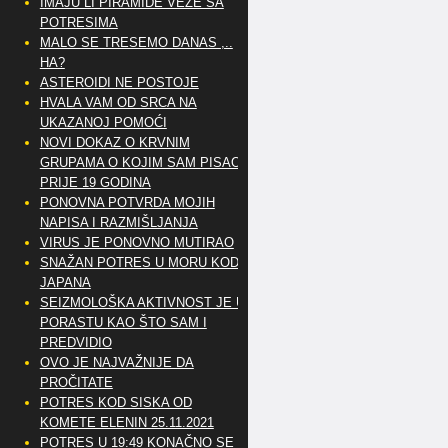
IMAJU LI PIRAMIDE VEZE SA
POTRESIMA
MALO SE TRESEMO DANAS ,..
HA?
ASTEROIDI NE POSTOJE
HVALA VAM OD SRCA NA
UKAZANOJ POMOĆI
NOVI DOKAZ O KRVNIM
GRUPAMA O KOJIM SAM PISAO
PRIJE 19 GODINA
PONOVNA POTVRDA MOJIH
NAPISA I RAZMIŠLJANJA
VIRUS JE PONOVNO MUTIRAO
SNAŽAN POTRES U MORU KOD
JAPANA
SEIZMOLOŠKA AKTIVNOST JE U
PORASTU KAO ŠTO SAM I
PREDVIDIO
OVO JE NAJVAŽNIJE DA
PROČITATE
POTRES KOD SISKA OD
KOMETE ELENIN 25.11.2021
POTRES U 19:49 KONAČNO SE