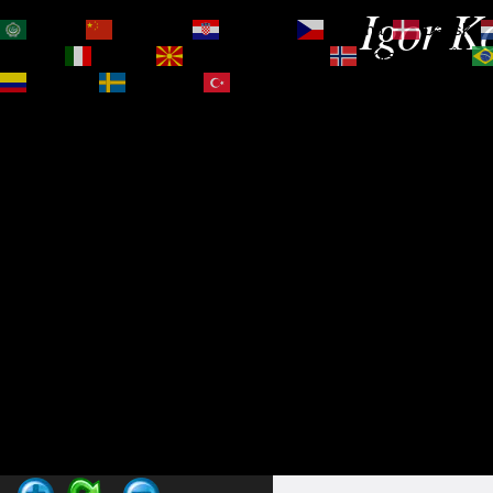
Igor Ko
العربية
简体中文
Hrvatski
Čeština‎
Dansk
Magyar
Italiano
Македонски јазик
Norsk bokmål
Español
Svenska
Türkçe