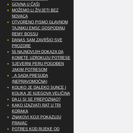
GOVNA U ČAŠI
MOŽEMO LI ŽIVJETI BEZ
NOVACA
OTVORENO PISMO GLAVNOM
TAJNIKU EMSC GOSPODINU
REMY BOSSU
DANAS SAM ZAVRŠIO SVE
PROZORE
55 NAJNOVIJIH DOKAZA DA
KOMETE UZROKUJU POTRESE
SJEVERNI PERU POGOĐEN
JAKIM POTRESOM
..A SADA PRESUDA
(NEPRAVOMOĆNA)
KOLIKO JE DALEKO SUNCE I
KOLIKA JE NJEGOVA VELIČINA
DA LI SI SE PREPOZNAO?
KAKO IZAZVATI RAT U TRI
KORAKA
ZNAKOVI KOJI POKAZUJU
PRAVAC
POTRES KOD RIJEKE OD