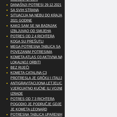
DANAŠNJI POTRESI 29.12.2021
SA SVIH STRANA
SITUACIJA NA NEBU DO KRAJA
2021 GODINE
KAKO SAM SE NA BADNJAK
IZBLJUVAO OD SMIJEHA
POTRES OD 2.4 RICHTERA
KOGA SU PREŠUTLI
MEGA POTRESNA TABLICA SA
POVEZANIM POTRESIMA
KOMETA ATLAS Q3 AKTIVNA NA
LOKALNOJ ORBITI
BEZ RIJEČI
KOMETA CATALINA C3
PROTRESLA JE GRČKU I ITALIJU
ANTIGRAVITACIJONA LETJELICA
VJEROJATNO KUĆNE ILI VOJNE
IZRADE
POTRES OD 7.3 RICHTERA
POGODIO JE PODRUČJE GDJE
JE KOMETA LEONARD
POTRESNA TABLICA UPARENIH