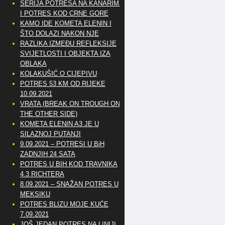
SERIJA POTRESA NA KANARIMA
I POTRES KOD CRNE GORE
KAMO IDE KOMETA ELENIN I
ŠTO DOLAZI NAKON NJE
RAZLIKA IZMEĐU REFLEKSIJE
SVIJETLOSTI I OBJEKTA IZA
OBLAKA
KOLAKUŠIĆ O CIJEPIVU
POTRES 53 KM OD RIJEKE
10.09.2021
VRATA (BREAK ON TROUGH ON
THE OTHER SIDE)
KOMETA ELENIN A3 JE U
SILAZNOJ PUTANJI
9.09.2021 – POTRESI U BiH
ZADNJIH 24 SATA
POTRES U BIH KOD TRAVNIKA
4.3 RICHTERA
8.09.2021 – SNAŽAN POTRES U
MEKSIKU
POTRES BLIZU MOJE KUĆE
7.09.2021
JOŠ JEDAN POTRES NA LINIJI