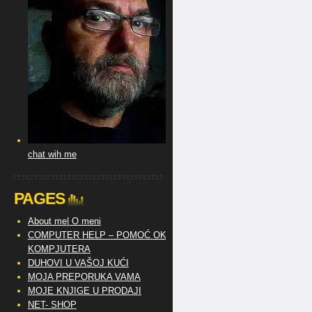
chat wih me
PAGES
About me| O meni
COMPUTER HELP – POMOĆ OKO
KOMPJUTERA
DUHOVI U VAŠOJ KUĆI
MOJA PREPORUKA VAMA
MOJE KNJIGE U PRODAJI
NET- SHOP