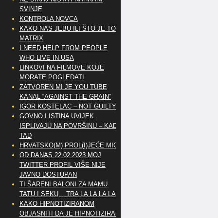
SVINJE
KONTROLA NOVCA
KAKO NAS JEBU ILI ŠTO JE TO
MATRIX
I NEED HELP FROM PEOPLE
WHO LIVE IN USA
LINKOVI NA FILMOVE KOJE
MORATE POGLEDATI
ZATVOREN MI JE YOU TUBE
KANAL “AGAINST THE GRAIN”
IGOR KOSTELAC – NOT GUILTY
GOVNO I ISTINA UVIJEK
ISPLIVAJU NA POVRŠINU – KAD
TAD
HRVATSKO(M) PROL(I)JEĆE MIG
OD DANAS 22.02.2023 MOJ
TWITTER PROFIL VIŠE NIJE
JAVNO DOSTUPAN
TI ŠARENI BALONI ZA MAMU
TATU I SEKU,.. TRA LA LA LA LA
KAKO HIPNOTIZIRANOM
OBJASNITI DA JE HIPNOTIZIRAN