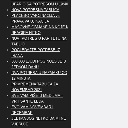
UPARIO SA POTRESOM U 19:40
NOVA POTRESNA TABLICA
PLACEBO VAKCINACIJA vs
PRAVA VAKCINACIJA
MASOVNE OBMANE NA KOJE NE
REAGIRA NITKO
NOVI POTRES U PARITETU NA
TABLICI
POGLEDAJTE POTRESE IZ
IRANA
500 000 LJUDI POGINULO JE U
JEDNOM DANU
DVA POTRESA U RAZMAKU OD
12 MINUTA
PRIVREMENA TABLICA ZA
NOVEMBAR 2021
SVE VAM PIŠE U MEDIJMA –
VRH SANTE LEDA
EVO VAM NOVEMBAR I
DECEMBAR
JEL IMA JOŠ NETKO DA MI NE
VJERUJE