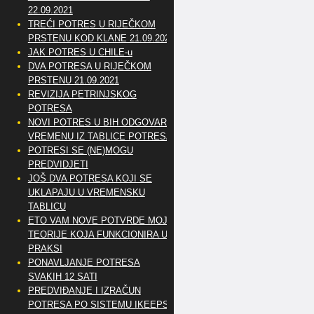
22.09.2021
TREĆI POTRES U RIJEČKOM
PRSTENU KOD KLANE 21.09.2021
JAK POTRES U CHILE-u
DVA POTRESA U RIJEČKOM
PRSTENU 21.09.2021
REVIZIJA PETRINJSKOG
POTRESA
NOVI POTRES U BIH ODGOVARA
VREMENU IZ TABLICE POTRESA
POTRESI SE (NE)MOGU
PREDVIDJETI
JOŠ DVA POTRESA KOJI SE
UKLAPAJU U VREMENSKU
TABLICU
ETO VAM NOVE POTVRDE MOJE
TEORIJE KOJA FUNKCIONIRA U
PRAKSI
PONAVLJANJE POTRESA
SVAKIH 12 SATI
PREDVIĐANJE I IZRAČUN
POTRESA PO SISTEMU IKEEPS