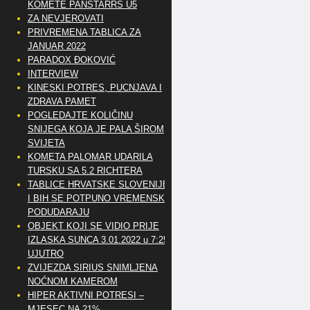
KOMETE PANSTARRS U5
ZA NEVJEROVATI
PRIVREMENA TABLICA ZA
JANUAR 2022
PARADOX ĐOKOVIĆ
INTERVIEW
KINESKI POTRES, PUCNJAVA I
ZDRAVA PAMET
POGLEDAJTE KOLIČINU
SNIJEGA KOJA JE PALA ŠIROM
SVIJETA
KOMETA PALOMAR UDARILA
TURSKU SA 5.2 RICHTERA
TABLICE HRVATSKE SLOVENIJE
I BIH SE POTPUNO VREMENSKI
PODUDARAJU
OBJEKT KOJI SE VIDIO PRIJE
IZLASKA SUNCA 3.01.2022 u 7:25
UJUTRO
ZVIJEZDA SIRIUS SNIMLJENA
NOĆNOM KAMEROM
HIPER AKTIVNI POTRESI –
MJESEC NA 21%