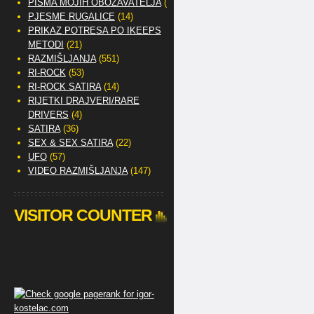
PISMA MOJIH OBOŽAVATELJA
(2)
PJESME RUGALICE
(14)
PRIKAZ POTRESA PO IKEEPS
METODI
(21)
RAZMIŠLJANJA
(551)
RI-ROCK
(53)
RI-ROCK SATIRA
(14)
RIJETKI DRAJVERI/RARE
DRIVERS
(4)
SATIRA
(36)
SEX & SEX SATIRA
(22)
UFO
(57)
VIDEO RAZMIŠLJANJA
(147)
VISITOR COUNTER