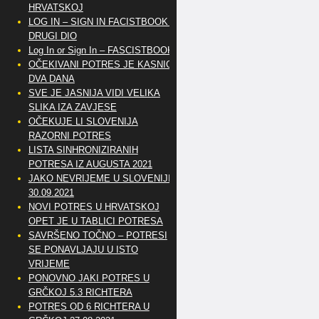
HRVATSKOJ
LOG IN – SIGN IN FACISTBOOK –
DRUGI DIO
Log In or Sign In – FASCISTBOOK
OČEKIVANI POTRES JE KASNIO
DVA DANA
SVE JE JASNIJA VIDI VELIKA
SLIKA IZA ZAVJESE
OČEKUJE LI SLOVENIJA
RAZORNI POTRES
LISTA SINHRONIZIRANIH
POTRESA IZ AUGUSTA 2021
JAKO NEVRIJEME U SLOVENIJI
30.09.2021
NOVI POTRES U HRVATSKOJ
OPET JE U TABLICI POTRESA
SAVRŠENO TOČNO – POTRESI
SE PONAVLJAJU U ISTO
VRIJEME
PONOVNO JAKI POTRES U
GRČKOJ 5.3 RICHTERA
POTRES OD 6 RICHTERA U