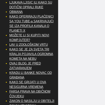
LJUKAVA LJISIC ILI KAKO SU
DOTIČNI OPRALI RUKE
OBMANA
KAKO OPERIRAJU PLAĆENICI
SA YOU TUBE-a SAKRIVAJUĆI
SE IZA PROFILA KANALA O
PLANETI X
MOŽETE LI SI KUPITI NOVI
KOMPJUTER?
LAV U ZOOLOŠKOM VRTU
KAKO SE JE ZA SVETA TRI
KRALJA POJAVILA OGROMNA
KOMETA NA NEBU
OVAJ BLOG JE PRED
ZATVARANJEM
KRADU LI BANKE NOVAC OD
GRAĐANA
KAKO SE GRIJATI U OVA
NESIGURNA VREMENA
FARSA PRAVA NA OBIČNOM
ČOVJEKU
ZAKON O NASILJU U OBITELJI