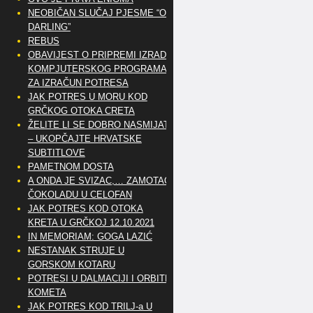
NEOBIČAN SLUČAJ PJESME “OH
DARLING”
REBUS
OBAVIJEST O PRIPREMI IZRADE
KOMPJUTERSKOG PROGRAMA
ZA IZRAČUN POTRESA
JAK POTRES U MORU KOD
GRČKOG OTOKA CRETA
ŽELITE LI SE DOBRO NASMIJATI
– UKOPČAJTE HRVATSKE
SUBTITLOVE
PAMETNOM DOSTA
A ONDA JE SVIZAC,… ZAMOTAO
ČOKOLADU U CELOFAN
JAK POTRES KOD OTOKA
KRETA U GRČKOJ 12.10.2021
IN MEMORIAM: GOGA LAZIĆ
NESTANAK STRUJE U
GORSKOM KOTARU
POTRESI U DALMACIJI I ORBITE
KOMETA
JAK POTRES KOD TRILJ-a U