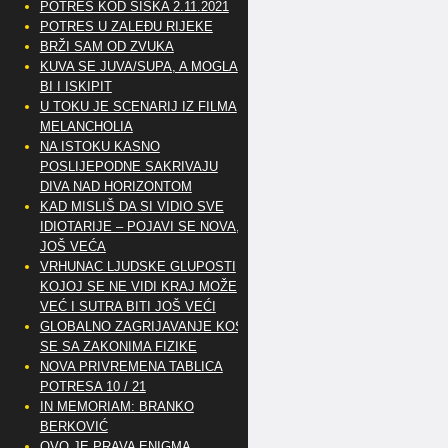
POTRES KOD SISKA 2.11.2021
POTRES U ZALEĐU RIJEKE
BRŽI SAM OD ZVUKA
KUVA SE JUVA/SUPA, A MOGLA
BI I ISKIPIT
U TOKU JE SCENARIJ IZ FILMA
MELANCHOLIA
NA ISTOKU KASNO
POSLIJEPODNE SAKRIVAJU
DIVA NAD HORIZONTOM
KAD MISLIŠ DA SI VIDIO SVE
IDIOTARIJE – POJAVI SE NOVA,..
JOŠ VEĆA
VRHUNAC LJUDSKE GLUPOSTI
KOJOJ SE NE VIDI KRAJ MOŽE
VEĆ I SUTRA BITI JOŠ VEĆI
GLOBALNO ZAGRIJAVANJE KOSI
SE SA ZAKONIMA FIZIKE
NOVA PRIVREMENA TABLICA
POTRESA 10 / 21
IN MEMORIAM: BRANKO
BERKOVIĆ
OVO JE PRAVA ENIGMA