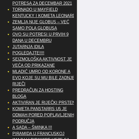
POTRESA ZA DECEMBAR 2021
TORNADO U MAYFIELD
KENTUCKY I KOMETA LEONARD
ZEMLJA NIJE GLOBUS – VEĆ
SAMO POLA GLOBUSA
OVO SU POTRESI U PRVIH 9
DANA U DECEMBRU
JUTARNJA IDILA
POGLEDAJTE!!!!
SEIZMOLOŠKA AKTIVNOST JE
VEĆA OD PRIKAZANE
MLADIĆ UMRO OD KORONE A
EVO KOJE SU MU BILE ZADNJE
RIJEČI
PREDRAČUN ZA HOSTING
BLOGA
AKTIVIRAN JE RIJEČKI PRSTEN
KOMETA PANSTARRS U5 JE
ODMAH PORED POPLAVLJENIH
PODRUČJA
A SADA – ŠMINKA !!!
PIRAMIDA U FRANCUSKOJ