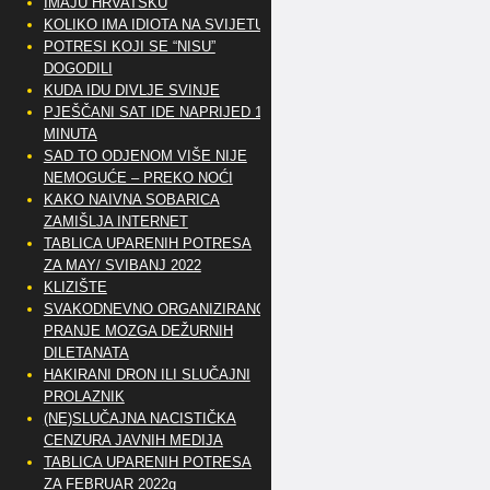
IMAJU HRVATSKU
KOLIKO IMA IDIOTA NA SVIJETU?
POTRESI KOJI SE “NISU”
DOGODILI
KUDA IDU DIVLJE SVINJE
PJEŠČANI SAT IDE NAPRIJED 10
MINUTA
SAD TO ODJENOM VIŠE NIJE
NEMOGUĆE – PREKO NOĆI
KAKO NAIVNA SOBARICA
ZAMIŠLJA INTERNET
TABLICA UPARENIH POTRESA
ZA MAY/ SVIBANJ 2022
KLIZIŠTE
SVAKODNEVNO ORGANIZIRANO
PRANJE MOZGA DEŽURNIH
DILETANATA
HAKIRANI DRON ILI SLUČAJNI
PROLAZNIK
(NE)SLUČAJNA NACISTIČKA
CENZURA JAVNIH MEDIJA
TABLICA UPARENIH POTRESA
ZA FEBRUAR 2022g