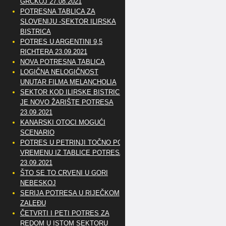
GRČKOJ 27.08.2021
POTRESNA TABLICA ZA
SLOVENIJU -SEKTOR ILIRSKA
BISTRICA
POTRES U ARGENTINI 9,5
RICHTERA 23.09.2021
NOVA POTRESNA TABLICA
LOGIČNA NELOGIČNOST
UNUTAR FILMA MELANCHOLIA
SEKTOR KOD ILIRSKE BISTRICE
JE NOVO ŽARIŠTE POTRESA
23.09.2021
KANARSKI OTOCI MOGUĆI
SCENARIO
POTRES U PETRINJI TOČNO PO
VREMENU IZ TABLICE POTRESA
23.09.2021
ŠTO SE TO CRVENI U GORI
NEBESKOJ
SERIJA POTRESA U RIJEČKOM
ZALEĐU
ČETVRTI I PETI POTRES ZA
REDOM U ISTOM SEKTORU