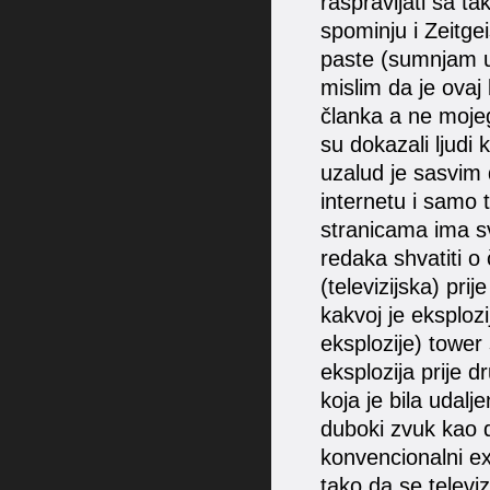
raspravljati sa t
spominju i Zeitg
paste (sumnjam u
mislim da je ova
članka a ne mojeg
su dokazali ljudi 
uzalud je sasvim 
internetu i samo 
stranicama ima s
redaka shvatiti o
(televizijska) pr
kakvoj je eksploz
eksplozije) tower 
eksplozija prije 
koja je bila udal
duboki zvuk kao d
konvencionalni exp
tako da se televiz