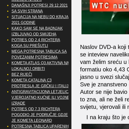
DANAŠNJI POTRESI 29.12.2021
SA SVIH STRANA
SITUACIJA NA NEBU DO KRAJA
2021 GODINE
KAKO SAM SE NA BADNJAK
IZBLJUVAO OD SMIJEHA
POTRES OD 2.4 RICHTERA
KOGA SU PREŠUTLI
Naslov DVD-a koji
MEGA POTRESNA TABLICA SA
se inteview navelik
POVEZANIM POTRESIMA
vam želim sreću u l
KOMETA ATLAS Q3 AKTIVNA NA
formatiu oko 4,43 G
LOKALNOJ ORBITI
BEZ RIJEČI
jasno u svezi sluča
KOMETA CATALINA C3
Sve je znanstveno
PROTRESLA JE GRČKU I ITALIJU
Autor se nije bavio 
ANTIGRAVITACIJONA LETJELICA
VJEROJATNO KUĆNE ILI VOJNE
to zna, ali ne želi 
IZRADE
svijetu, vjerovali ili 
POTRES OD 7.3 RICHTERA
POGODIO JE PODRUČJE GDJE
I na kraju što je 
JE KOMETA LEONARD
POTRESNA TABLICA UPARENIH