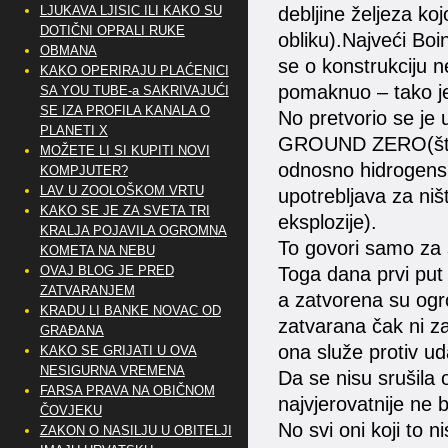
debljine željeza ko
LJUKAVA LJISIC ILI KAKO SU
DOTIČNI OPRALI RUKE
obliku).Najveći Boi
OBMANA
se o konstrukciju 
KAKO OPERIRAJU PLAĆENICI
pomaknuo – tako je
SA YOU TUBE-a SAKRIVAJUĆI
SE IZA PROFILA KANALA O
No pretvorio se je u
PLANETI X
GROUND ZERO(što je
MOŽETE LI SI KUPITI NOVI
odnosno hidrogensk
KOMPJUTER?
LAV U ZOOLOŠKOM VRTU
upotrebljava za ni
KAKO SE JE ZA SVETA TRI
eksplozije).
KRALJA POJAVILA OGROMNA
To govori samo za
KOMETA NA NEBU
Toga dana prvi put
OVAJ BLOG JE PRED
ZATVARANJEM
a zatvorena su ogro
KRADU LI BANKE NOVAC OD
zatvarana čak ni z
GRAĐANA
ona služe protiv 
KAKO SE GRIJATI U OVA
NESIGURNA VREMENA
Da se nisu srušila
FARSA PRAVA NA OBIČNOM
najvjerovatnije ne b
ČOVJEKU
No svi oni koji to n
ZAKON O NASILJU U OBITELJI