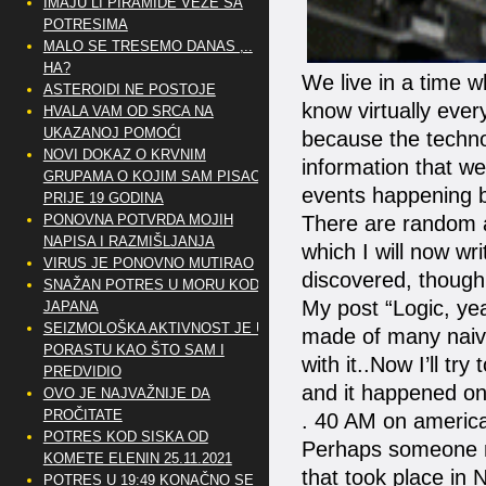
IMAJU LI PIRAMIDE VEZE SA
POTRESIMA
MALO SE TRESEMO DANAS ,..
HA?
We live in a time w
ASTEROIDI NE POSTOJE
know virtually eve
HVALA VAM OD SRCA NA
UKAZANOJ POMOĆI
because the techno
NOVI DOKAZ O KRVNIM
information that we
GRUPAMA O KOJIM SAM PISAO
events happening be
PRIJE 19 GODINA
PONOVNA POTVRDA MOJIH
There are random a
NAPISA I RAZMIŠLJANJA
which I will now wri
VIRUS JE PONOVNO MUTIRAO
discovered, though 
SNAŽAN POTRES U MORU KOD
My post “Logic, ye
JAPANA
SEIZMOLOŠKA AKTIVNOST JE U
made of many naive
PORASTU KAO ŠTO SAM I
with it..Now I’ll try
PREDVIDIO
and it happened on
OVO JE NAJVAŽNIJE DA
PROČITATE
. 40 AM on americ
POTRES KOD SISKA OD
Perhaps someone no
KOMETE ELENIN 25.11.2021
that took place in
POTRES U 19:49 KONAČNO SE