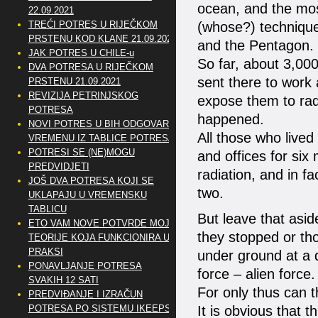
ocean, and the most
22.09.2021
TREĆI POTRES U RIJEČKOM
(whose?) technique
PRSTENU KOD KLANE 21.09.2021
and the Pentagon.
JAK POTRES U CHILE-u
So far, about 3,000
DVA POTRESA U RIJEČKOM
sent there to work 
PRSTENU 21.09.2021
REVIZIJA PETRINJSKOG
expose them to rad
POTRESA
happened.
NOVI POTRES U BIH ODGOVARA
All those who lived
VREMENU IZ TABLICE POTRESA
POTRESI SE (NE)MOGU
and offices for six
PREDVIDJETI
radiation, and in fa
JOŠ DVA POTRESA KOJI SE
two.
UKLAPAJU U VREMENSKU
TABLICU
But leave that asid
ETO VAM NOVE POTVRDE MOJE
they stopped or th
TEORIJE KOJA FUNKCIONIRA U
PRAKSI
under ground at a 
PONAVLJANJE POTRESA
force – alien force.
SVAKIH 12 SATI
For only thus can 
PREDVIĐANJE I IZRAČUN
POTRESA PO SISTEMU IKEEPS
It is obvious that