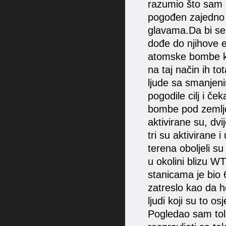
razumio što sam 
pogođen zajedno 
glavama.Da bi se 
dođe do njihove e
atomske bombe ko
na taj način ih t
ljude sa smanjen
pogodile cilj i č
bombe pod zemljo
aktivirane su, dv
tri su aktivirane i
terena oboljeli su
u okolini blizu W
stanicama je bio 6
zatreslo kao da h
ljudi koji su to osjet
Pogledao sam tol