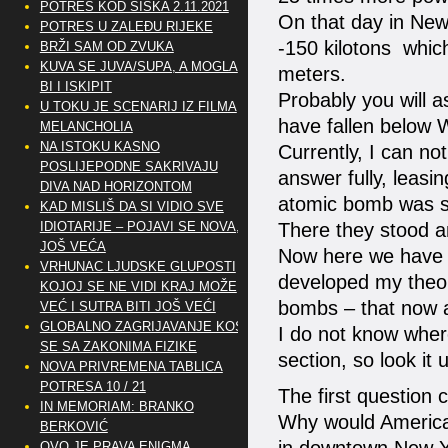
POTRES KOD SISKA 2.11.2021
On that day in New
POTRES U ZALEĐU RIJEKE
-150 kilotons whic
BRŽI SAM OD ZVUKA
KUVA SE JUVA/SUPA, A MOGLA
meters.
BI I ISKIPIT
Probably you will 
U TOKU JE SCENARIJ IZ FILMA
have fallen below 
MELANCHOLIA
NA ISTOKU KASNO
Currently, I can no
POSLIJEPODNE SAKRIVAJU
answer fully, leasi
DIVA NAD HORIZONTOM
atomic bomb was s
KAD MISLIŠ DA SI VIDIO SVE
IDIOTARIJE – POJAVI SE NOVA,..
There they stood an
JOŠ VEĆA
Now here we have t
VRHUNAC LJUDSKE GLUPOSTI
developed my theor
KOJOJ SE NE VIDI KRAJ MOŽE
bombs – that now af
VEĆ I SUTRA BITI JOŠ VEĆI
GLOBALNO ZAGRIJAVANJE KOSI
I do not know where
SE SA ZAKONIMA FIZIKE
section, so look it 
NOVA PRIVREMENA TABLICA
POTRESA 10 / 21
The first question 
IN MEMORIAM: BRANKO
Why would America
BERKOVIĆ
OVO JE PRAVA ENIGMA