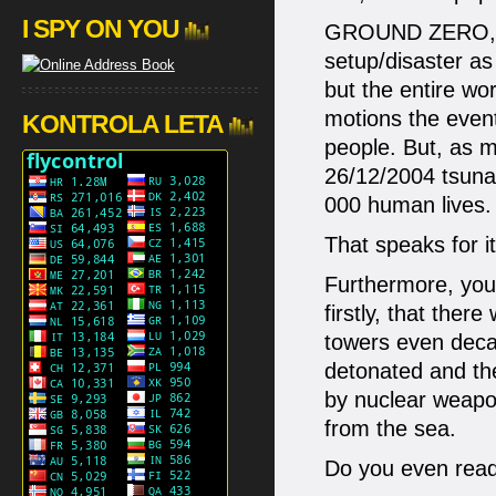
I SPY ON YOU
GROUND ZERO, as 
setup/disaster as
but the entire wor
motions the event
KONTROLA LETA
people. But, as m
26/12/2004 tsuna
000 human lives.
That speaks for it
Furthermore, you 
firstly, that ther
towers even decad
detonated and the
by nuclear weapo
from the sea.
Do you even read