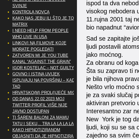
ispod ta dva nebod
SVINJE
visokog nebodera u
KONTROLA NOVCA
11.rujna 2001 taj n
KAKO NAS JEBU ILI ŠTO JE TO
MATRIX
bio napadnut “avio
I NEED HELP FROM PEOPLE
WHO LIVE IN USA
Sad se zapitajte j
LINKOVI NA FILMOVE KOJE
ljudi postavili ato
MORATE POGLEDATI
jako moćnog.
ZATVOREN MI JE YOU TUBE
Za obranu od koga
KANAL “AGAINST THE GRAIN”
IGOR KOSTELAC – NOT GUILTY
Šta su zapravo ti neb
GOVNO I ISTINA UVIJEK
je bila njihova prav
ISPLIVAJU NA POVRŠINU – KAD
Nešto vrlo moćno se
TAD
HRVATSKO(M) PROL(I)JEĆE MIG
je za svaki slučaj p
OD DANAS 22.02.2023 MOJ
aktiviran pretvorio 
TWITTER PROFIL VIŠE NIJE
Interesantno zar n
JAVNO DOSTUPAN
TI ŠARENI BALONI ZA MAMU
New York je tog dan
TATU I SEKU,.. TRA LA LA LA LA
ljudi, koji su se sa
KAKO HIPNOTIZIRANOM
zajedno sa svim čet
OBJASNITI DA JE HIPNOTIZIRAN