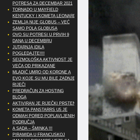
POTRESA ZA DECEMBAR 2021
TORNADO U MAYFIELD
KENTUCKY I KOMETA LEONARD
ZEMLJA NIJE GLOBUS – VEĆ
SAMO POLA GLOBUSA
OVO SU POTRESI U PRVIH 9
DANA U DECEMBRU
JUTARNJA IDILA
POGLEDAJTE!!!!
SEIZMOLOŠKA AKTIVNOST JE
VEĆA OD PRIKAZANE
MLADIĆ UMRO OD KORONE A
EVO KOJE SU MU BILE ZADNJE
RIJEČI
PREDRAČUN ZA HOSTING
BLOGA
AKTIVIRAN JE RIJEČKI PRSTEN
KOMETA PANSTARRS U5 JE
ODMAH PORED POPLAVLJENIH
PODRUČJA
A SADA – ŠMINKA !!!
PIRAMIDA U FRANCUSKOJ