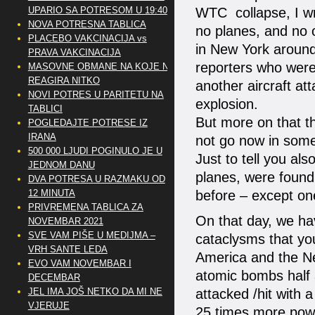
UPARIO SA POTRESOM U 19:40
WTC collapse, I wr
NOVA POTRESNA TABLICA
no planes, and no 
PLACEBO VAKCINACIJA vs
in New York aroun
PRAVA VAKCINACIJA
reporters who were 
MASOVNE OBMANE NA KOJE NE
REAGIRA NITKO
another aircraft at
NOVI POTRES U PARITETU NA
explosion.
TABLICI
But more on that th
POGLEDAJTE POTRESE IZ
IRANA
not go now in some 
500 000 LJUDI POGINULO JE U
Just to tell you als
JEDNOM DANU
planes, were found 
DVA POTRESA U RAZMAKU OD
12 MINUTA
before – except on
PRIVREMENA TABLICA ZA
On that day, we hav
NOVEMBAR 2021
SVE VAM PIŠE U MEDIJMA –
cataclysms that yo
VRH SANTE LEDA
America and the Ne
EVO VAM NOVEMBAR I
atomic bombs half
DECEMBAR
JEL IMA JOŠ NETKO DA MI NE
attacked /hit with
VJERUJE
25 times more powe