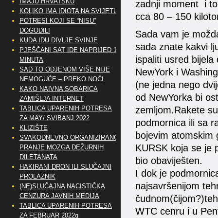
IMAJU HRVATSKU
zadnji moment i to
KOLIKO IMA IDIOTA NA SVIJETU?
cca 80 – 150 kilot
POTRESI KOJI SE “NISU”
DOGODILI
Sada vam je možda 
KUDA IDU DIVLJE SVINJE
sada znate kakvi lj
PJEŠČANI SAT IDE NAPRIJED 10
ispaliti usred bije
MINUTA
SAD TO ODJENOM VIŠE NIJE
NewYork i Washingto
NEMOGUĆE – PREKO NOĆI
(ne jedna nego dvij
KAKO NAIVNA SOBARICA
od NewYorka bi ostal
ZAMIŠLJA INTERNET
zemljom.Rakete su i
TABLICA UPARENIH POTRESA
ZA MAY/ SVIBANJ 2022
podmornica ili sa r
KLIZIŠTE
bojevim atomskim 
SVAKODNEVNO ORGANIZIRANO
KURSK koja se je po
PRANJE MOZGA DEŽURNIH
DILETANATA
bio obaviješten.
HAKIRANI DRON ILI SLUČAJNI
I dok je podmornic
PROLAZNIK
najsavršenijom teh
(NE)SLUČAJNA NACISTIČKA
CENZURA JAVNIH MEDIJA
čudnom(čijom?)tehni
TABLICA UPARENIH POTRESA
WTC cenru i u Pen
ZA FEBRUAR 2022g