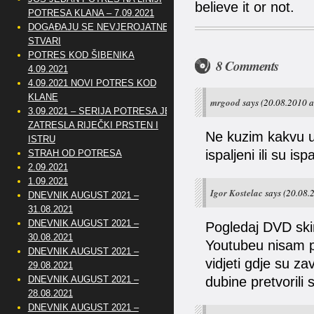
believe it or not.
POTRESA KLANA – 7.09.2021
DOGAĐAJU SE NEVJEROJATNE
STVARI
POTRES KOD ŠIBENIKA
8 Comments
4.09.2021
4.09.2021 NOVI POTRES KOD
KLANE
mrgood
says
(20.08.2010 a
3.09.2021 – SERIJA POTRESA JE
ZATRESLA RIJEČKI PRSTEN I
Ne kuzim kakvu ulog
ISTRU
ispaljeni ili su isp
STRAH OD POTRESA
2.09.2021
1.09.2021
Igor Kostelac
says
(20.08.
DNEVNIK AUGUST 2021 –
31.08.2021
DNEVNIK AUGUST 2021 –
Pogledaj DVD ski
30.08.2021
Youtubeu nisam pr
DNEVNIK AUGUST 2021 –
vidjeti gdje su za
29.08.2021
DNEVNIK AUGUST 2021 –
dubine pretvorili
28.08.2021
DNEVNIK AUGUST 2021 –