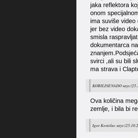
jaka reflektora ko
onom specijalnom
ima suviše video 
jer bez video do
smisla raspravljat
dokumentarca na 
znanjem.Podsjeća
svirci ,ali su bili
ma strava i Clapt
KOBILISENADO
says
(25.
Ova količina megat
zemlje, i bila bi 
Igor Kostelac
says
(25.10.