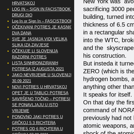
New York was avoid
HRVATSKOJ
sacrificing 3000 pe
LOG IN – SIGN IN FACISTBOOK –
DRUGI DIO
building, turned int
Log In or Sign In – FASCISTBOOK
thickness of 6.5 cm
OČEKIVANI POTRES JE KASNIO
in a rectangular sh
DVA DANA
SVE JE JASNIJA VIDI VELIKA
into the WTC, brok
SLIKA IZA ZAVJESE
and the skyscraper
OČEKUJE LI SLOVENIJA
his construction.
RAZORNI POTRES
But insteda it tur
LISTA SINHRONIZIRANIH
POTRESA IZ AUGUSTA 2021
ZERO (which is the
JAKO NEVRIJEME U SLOVENIJI
hydrogen bombs, an
30.09.2021
anything other than
NOVI POTRES U HRVATSKOJ
OPET JE U TABLICI POTRESA
It speaks for itself.
SAVRŠENO TOČNO – POTRESI
On that day the firs
SE PONAVLJAJU U ISTO
command of NORAD’
VRIJEME
PONOVNO JAKI POTRES U
previously had not 
GRČKOJ 5.3 RICHTERA
atomic weapons, an
POTRES OD 6 RICHTERA U
shock of the atomi