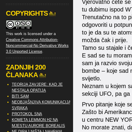
Vjerovatno ćete se
tu dubimu ispod WTC
COPYRIGHTS
Trenutačno na to pi
odgovoriti u potpun
to je da su te ato
This work is licensed under a
možda čak i prije.
Creative Commons Attribution-
Noncommercial-No Derivative Works
Tamo su stajale i č
3.0 Unported License
.
E sad se tu moramo 
sam ja razvio svoju
ZADNJIH 200
bombe – koje sad na
ČLANAKA
svijetlo.
TEORIJA ZAVJERE: KAD JE
Neznam u kojem sam
NESTALA OPATIJA
sekciji UFO, pa ga 
BITI SAM
NEOBJAŠNJIVA KOMUNIKACIJA
Prvo pitanje koje se
SVRAKA
Zašto bi Amerikanci
PROTOKOL SNA
u centru NEW YORK
KOMETA LEMMON H2 NA
MJESTU AURORE BOREALIS
No morate znati, d
NE DIRAJ NIŠTA I NAHRANI