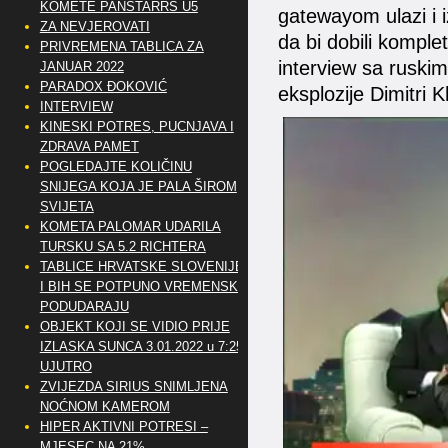
KOMETE PANSTARRS U5
gatewayom ulazi i i
ZA NEVJEROVATI
da bi dobili komple
PRIVREMENA TABLICA ZA
interview sa rusk
JANUAR 2022
PARADOX ĐOKOVIĆ
eksplozije Dimitri 
INTERVIEW
KINESKI POTRES, PUCNJAVA I
ZDRAVA PAMET
POGLEDAJTE KOLIČINU
SNIJEGA KOJA JE PALA ŠIROM
SVIJETA
KOMETA PALOMAR UDARILA
TURSKU SA 5.2 RICHTERA
TABLICE HRVATSKE SLOVENIJE
I BIH SE POTPUNO VREMENSKI
PODUDARAJU
OBJEKT KOJI SE VIDIO PRIJE
IZLASKA SUNCA 3.01.2022 u 7:25
UJUTRO
ZVIJEZDA SIRIUS SNIMLJENA
NOĆNOM KAMEROM
HIPER AKTIVNI POTRESI –
MJESEC NA 21%