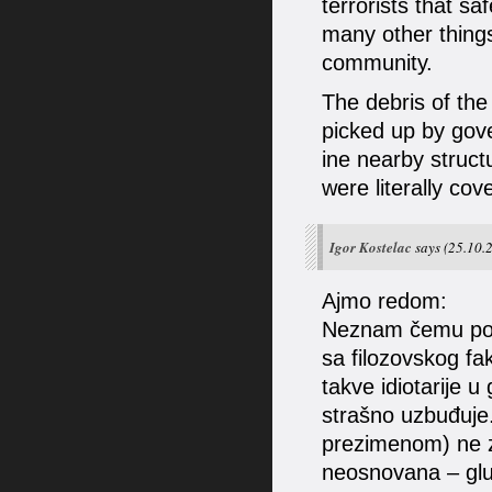
terrorists that sa
many other things
community.
The debris of the
picked up by gov
ine nearby struct
were literally co
Igor Kostelac
says
(25.10.
Ajmo redom:
Neznam čemu pot
sa filozovskog f
takve idiotarije u
strašno uzbuđuje
prezimenom) ne z
neosnovana – glup