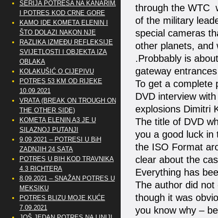
SERIJA POTRESA NA KANARIMA
through the WTC wi
I POTRES KOD CRNE GORE
of the military lea
KAMO IDE KOMETA ELENIN I
special cameras th
ŠTO DOLAZI NAKON NJE
RAZLIKA IZMEĐU REFLEKSIJE
other planets, and
SVIJETLOSTI I OBJEKTA IZA
.Probbably is abou
OBLAKA
gateway entrances 
KOLAKUŠIĆ O CIJEPIVU
POTRES 53 KM OD RIJEKE
To get a complete 
10.09.2021
DVD interview with
VRATA (BREAK ON TROUGH ON
explosions Dimitri 
THE OTHER SIDE)
KOMETA ELENIN A3 JE U
The title of DVD wh
SILAZNOJ PUTANJI
you a good luck in 
9.09.2021 – POTRESI U BiH
the ISO Format aro
ZADNJIH 24 SATA
clear about the case
POTRES U BIH KOD TRAVNIKA
4.3 RICHTERA
Everything has been
8.09.2021 – SNAŽAN POTRES U
The author did not 
MEKSIKU
though it was obvi
POTRES BLIZU MOJE KUĆE
7.09.2021
you know why – bec
JOŠ JEDAN POTRES NA LINIJI