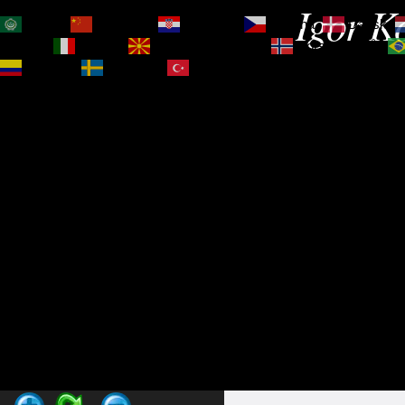
Igor Ko
العربية
简体中文
Hrvatski
Čeština‎
Dansk
Magyar
Italiano
Македонски јазик
Norsk bokmål
Español
Svenska
Türkçe