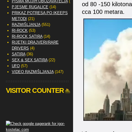
PISMA MOJIH OBOŽAVATELJA
(2)
od 80 -150 kilotona
PJESME RUGALICE
(14)
cca 100 metara.
PRIKAZ POTRESA PO IKEEPS
METODI
(21)
RAZMIŠLJANJA
(551)
RI-ROCK
(53)
RI-ROCK SATIRA
(14)
RIJETKI DRAJVERI/RARE
DRIVERS
(4)
SATIRA
(36)
SEX & SEX SATIRA
(22)
UFO
(57)
VIDEO RAZMIŠLJANJA
(147)
VISITOR COUNTER