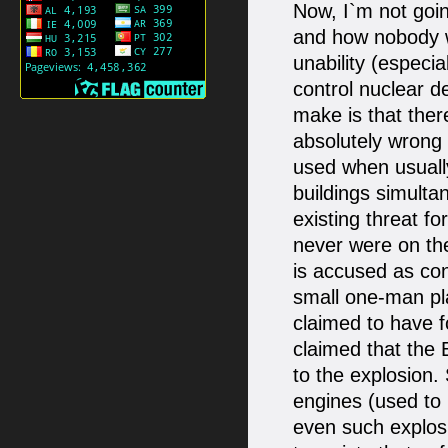
Now, I`m not goin
and how nobody w
unability (especia
control nuclear d
make is that there
absolutely wrong
used when usually
buildings simulta
existing threat f
never were on the
is accused as cont
small one-man plan
claimed to have f
claimed that the
to the explosion.
engines (used to
even such explosi