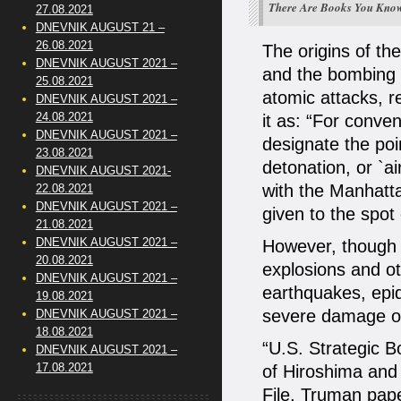
There Are Books You Know.
27.08.2021
DNEVNIK AUGUST 21 –
26.08.2021
The origins of th
DNEVNIK AUGUST 2021 –
and the bombing 
25.08.2021
atomic attacks, r
DNEVNIK AUGUST 2021 –
24.08.2021
it as: “For conve
DNEVNIK AUGUST 2021 –
designate the poi
23.08.2021
detonation, or `a
DNEVNIK AUGUST 2021-
with the Manhatt
22.08.2021
DNEVNIK AUGUST 2021 –
given to the spot
21.08.2021
DNEVNIK AUGUST 2021 –
However, though 
20.08.2021
explosions and oth
DNEVNIK AUGUST 2021 –
earthquakes, epid
19.08.2021
severe damage or
DNEVNIK AUGUST 2021 –
18.08.2021
“U.S. Strategic 
DNEVNIK AUGUST 2021 –
17.08.2021
of Hiroshima and
File, Truman pap