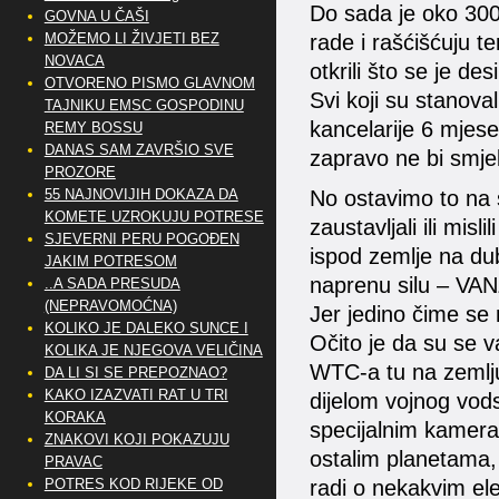
Do sada je oko 3000
GOVNA U ČAŠI
rade i rašćišćuju ter
MOŽEMO LI ŽIVJETI BEZ
NOVACA
otkrili što se je desi
OTVORENO PISMO GLAVNOM
Svi koji su stanovali
TAJNIKU EMSC GOSPODINU
kancelarije 6 mjese
REMY BOSSU
DANAS SAM ZAVRŠIO SVE
zapravo ne bi smjeli
PROZORE
No ostavimo to na s
55 NAJNOVIJIH DOKAZA DA
KOMETE UZROKUJU POTRESE
zaustavljali ili mi
SJEVERNI PERU POGOĐEN
ispod zemlje na du
JAKIM POTRESOM
naprenu silu – V
..A SADA PRESUDA
(NEPRAVOMOĆNA)
Jer jedino čime se
KOLIKO JE DALEKO SUNCE I
Očito je da su se 
KOLIKA JE NJEGOVA VELIČINA
WTC-a tu na zemlju i
DA LI SI SE PREPOZNAO?
KAKO IZAZVATI RAT U TRI
dijelom vojnog vods
KORAKA
specijalnim kameram
ZNAKOVI KOJI POKAZUJU
ostalim planetama, 
PRAVAC
radi o nekakvim el
POTRES KOD RIJEKE OD