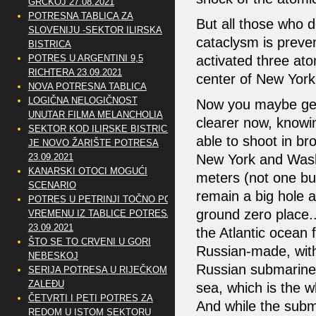
GRČKOJ 27.08.2021
POTRESNA TABLICA ZA
But all those who d
SLOVENIJU -SEKTOR ILIRSKA
cataclysm is preve
BISTRICA
POTRES U ARGENTINI 9,5
activated three at
RICHTERA 23.09.2021
center of New York
NOVA POTRESNA TABLICA
LOGIČNA NELOGIČNOST
Now you maybe get
UNUTAR FILMA MELANCHOLIA
clearer now, knowi
SEKTOR KOD ILIRSKE BISTRICE
able to shoot in br
JE NOVO ŽARIŠTE POTRESA
23.09.2021
New York and Washi
KANARSKI OTOCI MOGUĆI
meters (not one bu
SCENARIO
remain a big hole a
POTRES U PETRINJI TOČNO PO
ground zero place.
VREMENU IZ TABLICE POTRESA
23.09.2021
the Atlantic ocean
ŠTO SE TO CRVENI U GORI
Russian-made, with
NEBESKOJ
Russian submarine 
SERIJA POTRESA U RIJEČKOM
ZALEĐU
sea, which is the w
ČETVRTI I PETI POTRES ZA
And while the subm
REDOM U ISTOM SEKTORU