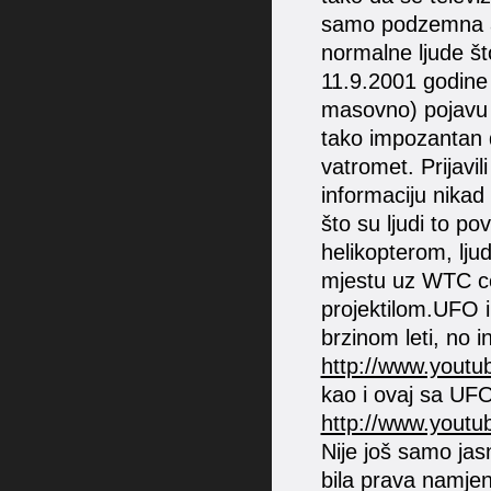
samo podzemna ato
normalne ljude št
11.9.2001 godine ,
masovno) pojavu i
tako impozantan da
vatromet. Prijavili
informaciju nikad 
što su ljudi to po
helikopterom, lju
mjestu uz WTC ce
projektilom.UFO i
brzinom leti, no i
http://www.yout
kao i ovaj sa UFO
http://www.you
Nije još samo jas
bila prava namjen