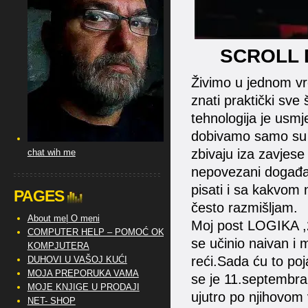
SCROLL 
Živimo u jednom vre
znati praktički sve
tehnologija je usmj
dobivamo samo su l
zbivaju iza zavjese
chat wih me
nepovezani događaj
pisati i sa kakvom
PAGES
često razmišljam.
About me| O meni
Moj post LOGIKA 
COMPUTER HELP – POMOĆ OKO
se učinio naivan i 
KOMPJUTERA
reći.Sada ću to poja
DUHOVI U VAŠOJ KUĆI
MOJA PREPORUKA VAMA
se je 11.septembra
MOJE KNJIGE U PRODAJI
ujutro po njihovom
NET- SHOP