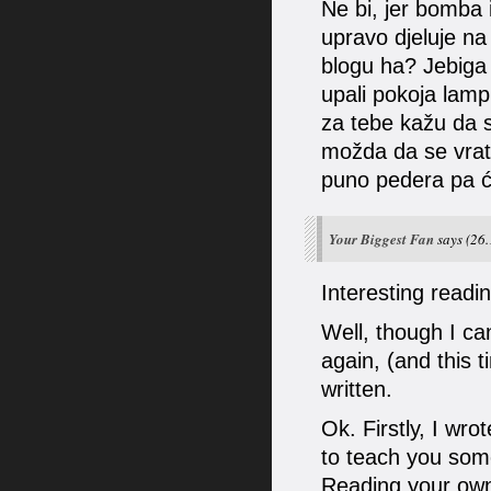
Ne bi, jer bomba 
upravo djeluje na
blogu ha? Jebiga 
upali pokoja lamp
za tebe kažu da s
možda da se vrat
puno pedera pa će 
Your Biggest Fan
says
(26.
Interesting read
Well, though I ca
again, (and this 
written.
Ok. Firstly, I wr
to teach you som
Reading your own 