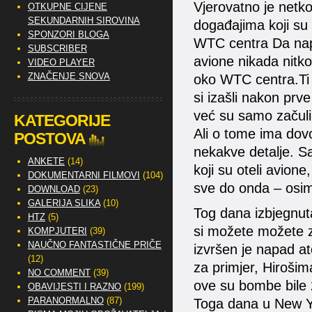
Vjerovatno je netko
OTKUPNE CIJENE
SEKUNDARNIH SIROVINA
događajima koji su 
SPONZORI BLOGA
WTC centra Da napi
SUBSCRIBER
avione nikada nitko
VIDEO PLAYER
ZNAČENJE SNOVA
oko WTC centra.Ti av
si izašli nakon prve
već su samo začuli 
KATEGORIJE
Ali o tome ima dovo
POSTOVA
nekakve detalje. Sa
ANKETE
(14)
koji su oteli avione
DOKUMENTARNI FILMOVI
(104)
sve do onda – osi
DOWNLOAD
(23)
GALERIJA SLIKA
(10)
Tog dana izbjegnuta
HTZ
(5)
si možete možete za
KOMPJUTERI
(39)
NAUČNO FANTASTIČNE PRIČE
izvršen je napad 
(12)
za primjer, Hiroši
NO COMMENT
(39)
ove su bombe bile 
OBAVIJESTI I RAZNO
(199)
PARANORMALNO
(87)
Toga dana u New Y