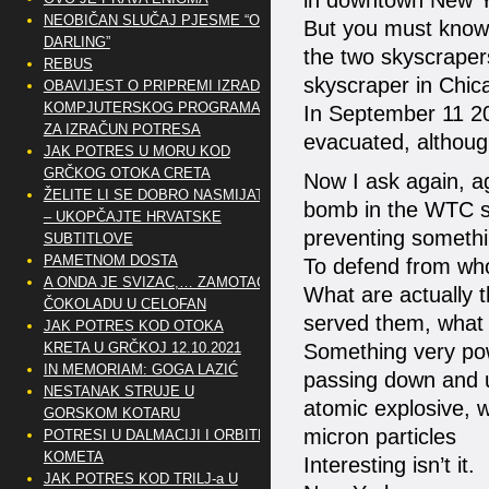
in downtown New Yo
NEOBIČAN SLUČAJ PJESME “OH
But you must know 
DARLING”
the two skyscrapers
REBUS
skyscraper in Chic
OBAVIJEST O PRIPREMI IZRADE
KOMPJUTERSKOG PROGRAMA
In September 11 2
ZA IZRAČUN POTRESA
evacuated, althoug
JAK POTRES U MORU KOD
GRČKOG OTOKA CRETA
Now I ask again, a
ŽELITE LI SE DOBRO NASMIJATI
bomb in the WTC sk
– UKOPČAJTE HRVATSKE
preventing somethi
SUBTITLOVE
PAMETNOM DOSTA
To defend from wh
A ONDA JE SVIZAC,… ZAMOTAO
What are actually 
ČOKOLADU U CELOFAN
served them, what 
JAK POTRES KOD OTOKA
KRETA U GRČKOJ 12.10.2021
Something very powe
IN MEMORIAM: GOGA LAZIĆ
passing down and u
NESTANAK STRUJE U
atomic explosive, w
GORSKOM KOTARU
micron particles
POTRESI U DALMACIJI I ORBITE
KOMETA
Interesting isn’t it.
JAK POTRES KOD TRILJ-a U