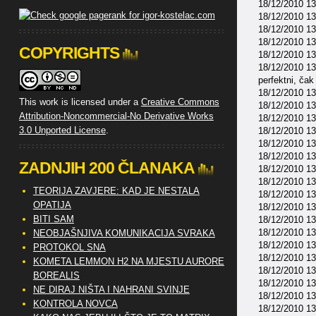
18/12/2010 13:
18/12/2010 13
18/12/2010 13
18/12/2010 13
COPYRIGHTS
18/12/2010 13
18/12/2010 13:
perfektni, ča
18/12/2010 13
This work is licensed under a
Creative Commons
18/12/2010 13
Attribution-Noncommercial-No Derivative Works
18/12/2010 1
3.0 Unported License
.
18/12/2010 13
18/12/2010 13:
18/12/2010 13
ZADNJIH 200 ČLANAKA
18/12/2010 13
18/12/2010 13:
TEORIJA ZAVJERE: KAD JE NESTALA
18/12/2010 13
OPATIJA
18/12/2010 13
BITI SAM
18/12/2010 13
18/12/2010 13
NEOBJAŠNJIVA KOMUNIKACIJA SVRAKA
18/12/2010 13
PROTOKOL SNA
18/12/2010 13
KOMETA LEMMON H2 NA MJESTU AURORE
18/12/2010 13:
BOREALIS
18/12/2010 13
NE DIRAJ NIŠTA I NAHRANI SVINJE
18/12/2010 13
KONTROLA NOVCA
18/12/2010 1