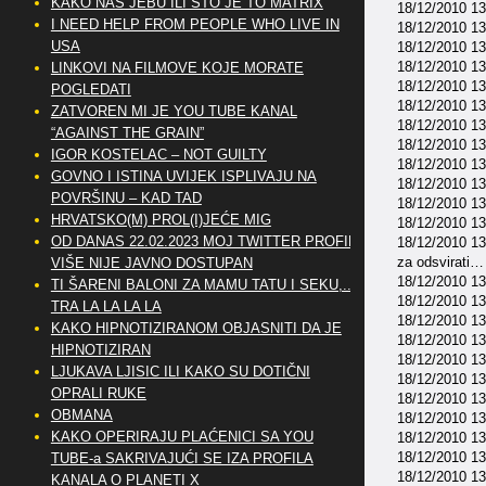
KAKO NAS JEBU ILI ŠTO JE TO MATRIX
18/12/2010 13
I NEED HELP FROM PEOPLE WHO LIVE IN
18/12/2010 13
USA
18/12/2010 13
18/12/2010 13:
LINKOVI NA FILMOVE KOJE MORATE
18/12/2010 13
POGLEDATI
18/12/2010 13
ZATVOREN MI JE YOU TUBE KANAL
18/12/2010 13
“AGAINST THE GRAIN”
18/12/2010 13
IGOR KOSTELAC – NOT GUILTY
18/12/2010 13
GOVNO I ISTINA UVIJEK ISPLIVAJU NA
18/12/2010 13
POVRŠINU – KAD TAD
18/12/2010 13:
HRVATSKO(M) PROL(I)JEĆE MIG
18/12/2010 13:
OD DANAS 22.02.2023 MOJ TWITTER PROFIL
18/12/2010 13:
za odsvirati…
VIŠE NIJE JAVNO DOSTUPAN
18/12/2010 13
TI ŠARENI BALONI ZA MAMU TATU I SEKU,..
18/12/2010 13
TRA LA LA LA LA
18/12/2010 13
KAKO HIPNOTIZIRANOM OBJASNITI DA JE
18/12/2010 13
HIPNOTIZIRAN
18/12/2010 1
LJUKAVA LJISIC ILI KAKO SU DOTIČNI
18/12/2010 13:
OPRALI RUKE
18/12/2010 13
OBMANA
18/12/2010 13
KAKO OPERIRAJU PLAĆENICI SA YOU
18/12/2010 13:
18/12/2010 13:
TUBE-a SAKRIVAJUĆI SE IZA PROFILA
18/12/2010 13:
KANALA O PLANETI X