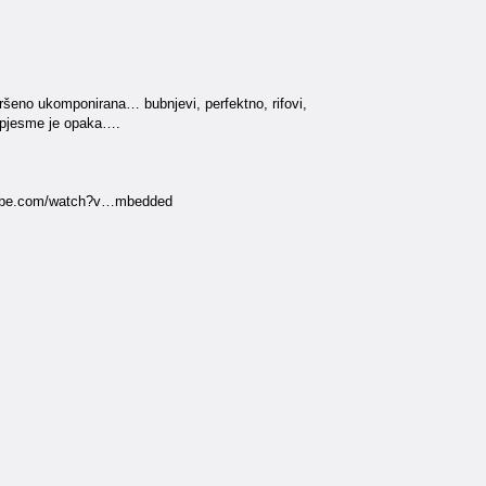
vršeno ukomponirana… bubnjevi, perfektno, rifovi,
e pjesme je opaka….
youtube.com/watch?v…mbedded