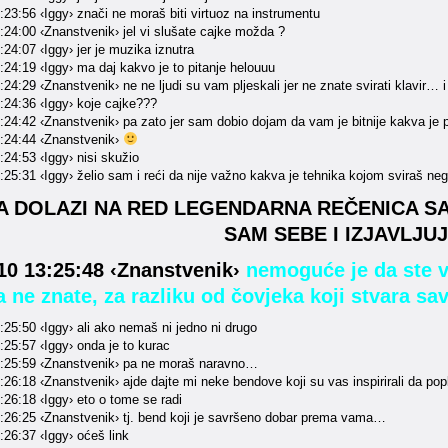
23:56 ‹Iggy› znači ne moraš biti virtuoz na instrumentu
:24:00 ‹Znanstvenik› jel vi slušate cajke možda ?
24:07 ‹Iggy› jer je muzika iznutra
24:19 ‹Iggy› ma daj kakvo je to pitanje helouuu
24:29 ‹Znanstvenik› ne ne ljudi su vam pljeskali jer ne znate svirati klavir… i
:24:36 ‹Iggy› koje cajke???
:24:42 ‹Znanstvenik› pa zato jer sam dobio dojam da vam je bitnije kakva je
:24:44 ‹Znanstvenik›
24:53 ‹Iggy› nisi skužio
25:31 ‹Iggy› želio sam i reći da nije važno kakva je tehnika kojom sviraš neg
DA DOLAZI NA RED LEGENDARNA REČENICA 
SAM SEBE I IZJAVLJUJ
10 13:25:48 ‹Znanstvenik›
nemoguće je da ste vi
a ne znate, za razliku od čovjeka koji stvara s
25:50 ‹Iggy› ali ako nemaš ni jedno ni drugo
:25:57 ‹Iggy› onda je to kurac
:25:59 ‹Znanstvenik› pa ne moraš naravno…
26:18 ‹Znanstvenik› ajde dajte mi neke bendove koji su vas inspirirali da poplj
:26:18 ‹Iggy› eto o tome se radi
:26:25 ‹Znanstvenik› tj. bend koji je savršeno dobar prema vama…
:26:37 ‹Iggy› oćeš link