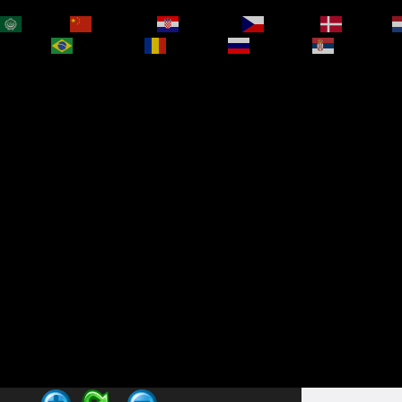
العربية
简体中文
Hrvatski
Čeština‎
Dansk
bokmål
Português
Română
Русский
Српски је