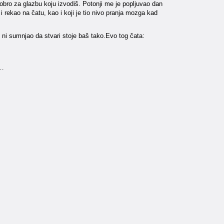
 dobro za glazbu koju izvodiš. Potonji me je popljuvao dan
i rekao na čatu, kao i koji je tio nivo pranja mozga kad
 ni sumnjao da stvari stoje baš tako.Evo tog čata:
u…