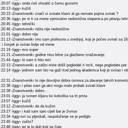
:20:07 ‹Iggy› onda ćeš shvatiti o čemu govorim
:20:13 ‹Iggy› kužiš
20:23 ‹Znanstvenik› znači vi svirate klavir al ga nemate pojma svirati ?
20:36 ‹Iggy› jer si ti za mene vjerovatno nedostižna stepenica po pitanju tehn
20:45 ‹Iggy› tehnički
:20:46 ‹Znanstvenik› ništa nije nedostižno
21:01 ‹Iggy› dobro nije
21:13 ‹Znanstvenik› imo sam profesora u srednjoj. koji je počeo svirati sa 16
 i čovjek je svirao bolje od mene
:21:19 ‹Iggy› evo super
:21:21 ‹Znanstvenik› godine nisu bitne za glazbeno izražavanje.
21:44 ‹Iggy› to sam ti htio reći
22:13 ‹Znanstvenik› a zašto niste došli pogledati ri rock, nego pogledate par
22:14 ‹Iggy› jednom sam bio na gaži kod jednog akademca koji je svirao i nitk
:22:31 ‹Znanstvenik› to nije dovoljno dobra osnova za davanje takvih komenta
22:38 ‹Iggy› i pitao sam ga ako mogu malo probati svirati klavir
:22:38 ‹Znanstvenik› dobro…
23:01 ‹Iggy› ja sviram kljavu ko kokoška sa tri prsta
:23:07 ‹Iggy› kužiš
:23:12 ‹Znanstvenik› da da kužim
23:27 ‹Iggy› i kad sam sjeo cijeli bar je živnuo
23:34 ‹Iggy›svi su pljeskali, raspoloženje se je podiglo
:23:40 ‹Iggy› zašto?
23:48 ‹Iggy› jer je to duh koji se čuje