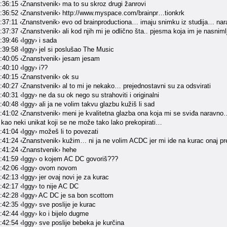
:36:15 ‹Znanstvenik› ma to su skroz drugi žanrovi
:36:52 ‹Znanstvenik› http://www.myspace.com/brainpr…tionkrk
:37:11 ‹Znanstvenik› evo od brainproductiona… imaju snimku iz studija… narav
37:37 ‹Znanstvenik› ali kod njih mi je odlično šta.. pjesma koja im je nasnim
:39:46 ‹Iggy› i sada
:39:58 ‹Iggy› jel si poslušao The Music
:40:05 ‹Znanstvenik› jesam jesam
:40:10 ‹Iggy› i??
:40:15 ‹Znanstvenik› ok su
:40:27 ‹Znanstvenik› al to mi je nekako… prejednostavni su za odsvirati
40:31 ‹Iggy› ne da su ok nego su strahoviti i originalni
40:48 ‹Iggy› ali ja ne volim takvu glazbu kužiš li sad
41:02 ‹Znanstvenik› meni je kvalitetna glazba ona koja mi se sviđa naravno… m
 kao neki unikat koji se ne može tako lako prekopirati…
:41:04 ‹Iggy› možeš li to povezati
:41:24 ‹Znanstvenik› kužim… ni ja ne volim ACDC jer mi ide na kurac onaj pre
:41:24 ‹Znanstvenik› hehe
:41:59 ‹Iggy› o kojem AC DC govoriš???
3:42:06 ‹Iggy› ovom novom
42:13 ‹Iggy› jer ovaj novi je za kurac
:42:17 ‹Iggy› to nije AC DC
:42:28 ‹Iggy› AC DC je sa bon scottom
42:35 ‹Iggy› sve poslije je kurac
42:44 ‹Iggy› ko i bijelo dugme
42:54 ‹Iggy› sve poslije bebeka je kurčina