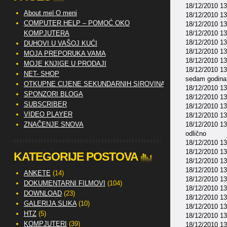
18/12/2010 13
About me| O meni
18/12/2010 13
COMPUTER HELP – POMOĆ OKO
18/12/2010 13:
KOMPJUTERA
18/12/2010 13:
18/12/2010 13:
DUHOVI U VAŠOJ KUĆI
18/12/2010 13
MOJA PREPORUKA VAMA
18/12/2010 13:
MOJE KNJIGE U PRODAJI
18/12/2010 13:
NET- SHOP
sedam godina.
OTKUPNE CIJENE SEKUNDARNIH SIROVINA
18/12/2010 13
SPONZORI BLOGA
18/12/2010 13
SUBSCRIBER
18/12/2010 13:
VIDEO PLAYER
18/12/2010 13:
ZNAČENJE SNOVA
18/12/2010 13:
odlično
18/12/2010 13
18/12/2010 13:
KATEGORIJE POSTOVA
18/12/2010 13
18/12/2010 13:
ANKETE
(14)
18/12/2010 13
DOKUMENTARNI FILMOVI
(104)
18/12/2010 13
DOWNLOAD
(23)
18/12/2010 13:
GALERIJA SLIKA
(10)
18/12/2010 13:
HTZ
(5)
18/12/2010 13
KOMPJUTERI
(39)
18/12/2010 13: