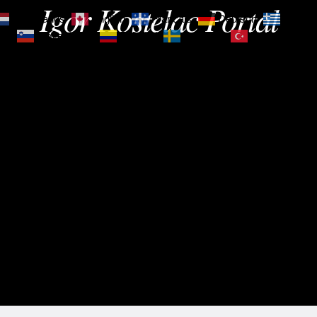
Igor Kostelac Portal
Nederlands
English
Français
Deutsch
Ελληνι
зик
Slovenščina
Español
Svenska
Türkçe