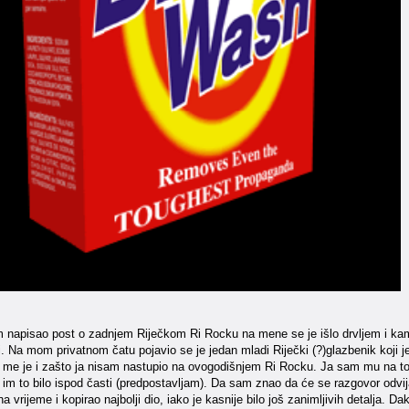
 napisao post o zadnjem Riječkom Ri Rocku na mene se je išlo drvljem i k
mi. Na mom privatnom čatu pojavio se je jedan mladi Riječki (?)glazbenik koji
o me je i zašto ja nisam nastupio na ovogodišnjem Ri Rocku. Ja sam mu na 
bi im to bilo ispod časti (predpostavljam). Da sam znao da će se razgovor odv
a vrijeme i kopirao najbolji dio, iako je kasnije bilo još zanimljivih detalja. D