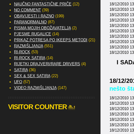
NAUČNO FANTASTIČNE PRIČE
(12)
18/12/2010 13:
18/12/2010 13
NO COMMENT
(39)
18/12/2010 13:
OBAVIJESTI I RAZNO
(199)
18/12/2010 13:
PARANORMALNO
(87)
18/12/2010 13:
PISMA MOJIH OBOŽAVATELJA
(2)
18/12/2010 13
PJESME RUGALICE
(14)
18/12/2010 13
PRIKAZ POTRESA PO IKEEPS METODI
(21)
18/12/2010 13
RAZMIŠLJANJA
(551)
18/12/2010 13:
RI-ROCK
(53)
18/12/2010 13:
RI-ROCK SATIRA
(14)
I SA
RIJETKI DRAJVERI/RARE DRIVERS
(4)
SATIRA
(36)
SEX & SEX SATIRA
(22)
18/12/20
UFO
(57)
nešto št
VIDEO RAZMIŠLJANJA
(147)
18/12/2010 13:
18/12/2010 13
VISITOR COUNTER
18/12/2010 13
18/12/2010 13:
18/12/2010 13
18/12/2010 13
18/12/2010 13