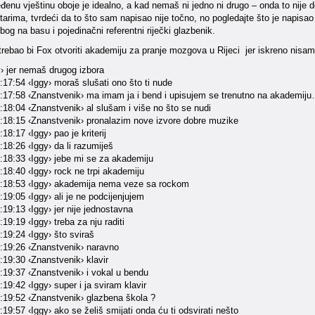
dređenu vještinu oboje je idealno, a kad nemaš ni jedno ni drugo – onda to nije
arima, tvrdeći da to što sam napisao nije točno, no pogledajte što je napisao 
bog na basu i pojedinačni referentni riječki glazbenik.
rebao bi Fox otvoriti akademiju za pranje mozgova u Rijeci jer iskreno nisam
y› jer nemaš drugog izbora
17:54 ‹Iggy› moraš slušati ono što ti nude
:17:58 ‹Znanstvenik› ma imam ja i bend i upisujem se trenutno na akademij
:18:04 ‹Znanstvenik› al slušam i više no što se nudi
:18:15 ‹Znanstvenik› pronalazim nove izvore dobre muzike
18:17 ‹Iggy› pao je kriterij
18:26 ‹Iggy› da li razumiješ
:18:33 ‹Iggy› jebe mi se za akademiju
18:40 ‹Iggy› rock ne trpi akademiju
:18:53 ‹Iggy› akademija nema veze sa rockom
19:05 ‹Iggy› ali je ne podcijenjujem
19:13 ‹Iggy› jer nije jednostavna
19:19 ‹Iggy› treba za nju raditi
19:24 ‹Iggy› što sviraš
:19:26 ‹Znanstvenik› naravno
:19:30 ‹Znanstvenik› klavir
:19:37 ‹Znanstvenik› i vokal u bendu
19:42 ‹Iggy› super i ja sviram klavir
:19:52 ‹Znanstvenik› glazbena škola ?
19:57 ‹Iggy› ako se želiš smijati onda ću ti odsvirati nešto