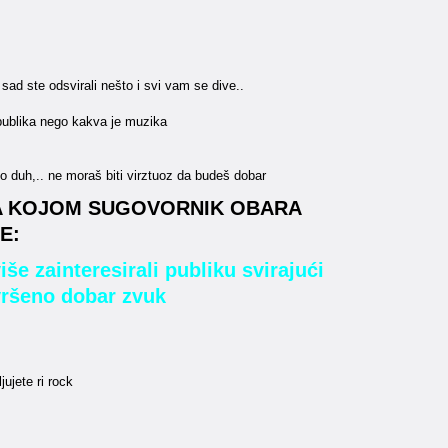
 sad ste odsvirali nešto i svi vam se dive..
 publika nego kakva je muzika
o duh,.. ne moraš biti virztuoz da budeš dobar
SA KOJOM SUGOVORNIK OBARA
E:
še zainteresirali publiku svirajući
avršeno dobar zvuk
ujete ri rock