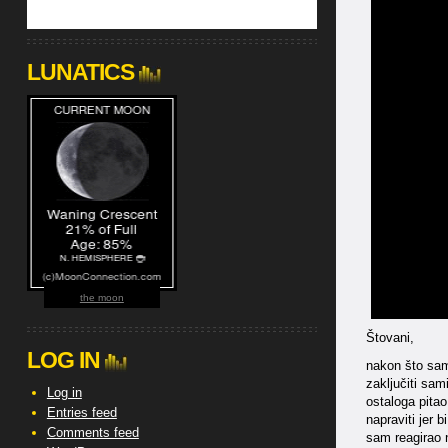
LUNATICS
the moon
Štovani,
LOG IN
nakon što sam
zaključiti sa
Log in
ostaloga pita
Entries feed
napraviti jer 
Comments feed
sam reagirao n