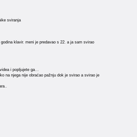
ike sviranja
 godina klavir. meni je predavao s 22. a ja sam svirao
 videa i popljujete ga…
o na njega nije obraćao pažnju dok je svirao a svirao je
ra..