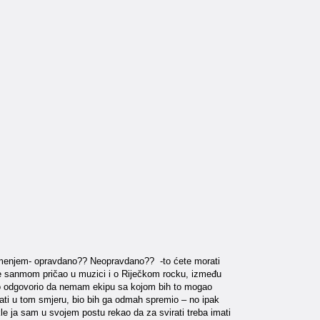
amenjem- opravdano?? Neopravdano?? -to ćete morati
 je sanmom pričao u muzici i o Riječkom rocku, između
to odgovorio da nemam ekipu sa kojom bih to mogao
ijati u tom smjeru, bio bih ga odmah spremio – no ipak
akle ja sam u svojem postu rekao da za svirati treba imati