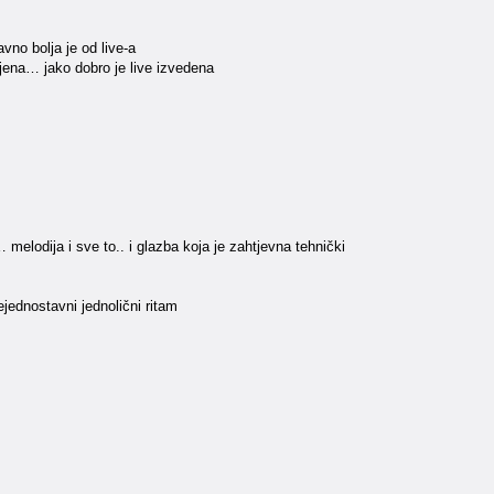
no bolja je od live-a
ljena… jako dobro je live izvedena
elodija i sve to.. i glazba koja je zahtjevna tehnički
jednostavni jednolični ritam