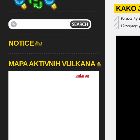
KAKO J
Posted by 
Category:
NOTICE
MAPA AKTIVNIH VULKANA
[
enlarge
]