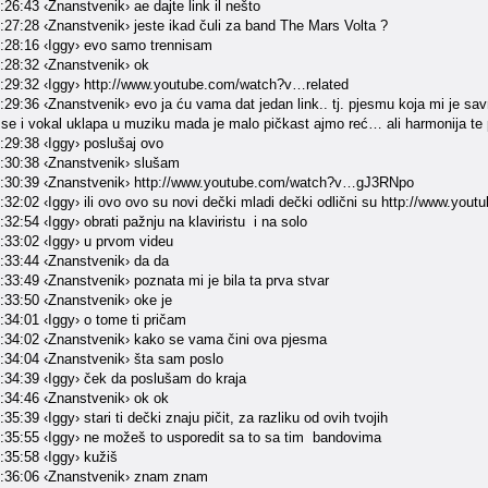
26:43 ‹Znanstvenik› ae dajte link il nešto
:27:28 ‹Znanstvenik› jeste ikad čuli za band The Mars Volta ?
:28:16 ‹Iggy› evo samo trennisam
:28:32 ‹Znanstvenik› ok
:29:32 ‹Iggy› http://www.youtube.com/watch?v…related
29:36 ‹Znanstvenik› evo ja ću vama dat jedan link.. tj. pjesmu koja mi je sa
k se i vokal uklapa u muziku mada je malo pičkast ajmo reć… ali harmonija t
:29:38 ‹Iggy› poslušaj ovo
:30:38 ‹Znanstvenik› slušam
3:30:39 ‹Znanstvenik› http://www.youtube.com/watch?v…gJ3RNpo
:32:02 ‹Iggy› ili ovo ovo su novi dečki mladi dečki odlični su http://www.
32:54 ‹Iggy› obrati pažnju na klaviristu i na solo
:33:02 ‹Iggy› u prvom videu
:33:44 ‹Znanstvenik› da da
33:49 ‹Znanstvenik› poznata mi je bila ta prva stvar
:33:50 ‹Znanstvenik› oke je
:34:01 ‹Iggy› o tome ti pričam
:34:02 ‹Znanstvenik› kako se vama čini ova pjesma
:34:04 ‹Znanstvenik› šta sam poslo
:34:39 ‹Iggy› ček da poslušam do kraja
:34:46 ‹Znanstvenik› ok ok
35:39 ‹Iggy› stari ti dečki znaju pičit, za razliku od ovih tvojih
:35:55 ‹Iggy› ne možeš to usporedit sa to sa tim bandovima
:35:58 ‹Iggy› kužiš
3:36:06 ‹Znanstvenik› znam znam