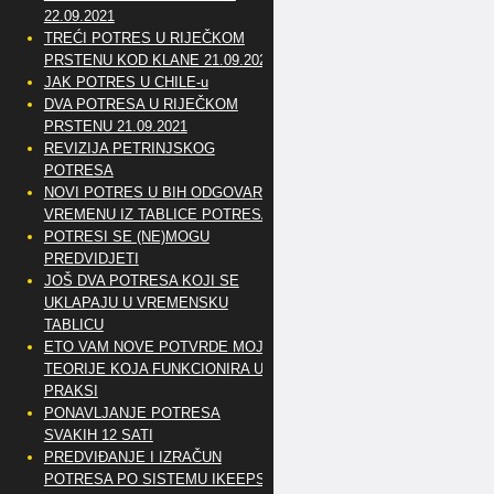
22.09.2021
TREĆI POTRES U RIJEČKOM
PRSTENU KOD KLANE 21.09.2021
JAK POTRES U CHILE-u
DVA POTRESA U RIJEČKOM
PRSTENU 21.09.2021
REVIZIJA PETRINJSKOG
POTRESA
NOVI POTRES U BIH ODGOVARA
VREMENU IZ TABLICE POTRESA
POTRESI SE (NE)MOGU
PREDVIDJETI
JOŠ DVA POTRESA KOJI SE
UKLAPAJU U VREMENSKU
TABLICU
ETO VAM NOVE POTVRDE MOJE
TEORIJE KOJA FUNKCIONIRA U
PRAKSI
PONAVLJANJE POTRESA
SVAKIH 12 SATI
PREDVIĐANJE I IZRAČUN
POTRESA PO SISTEMU IKEEPS