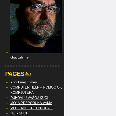
chat wih me
PAGES
About me| O meni
COMPUTER HELP – POMOĆ OKO
KOMPJUTERA
DUHOVI U VAŠOJ KUĆI
MOJA PREPORUKA VAMA
MOJE KNJIGE U PRODAJI
NET- SHOP