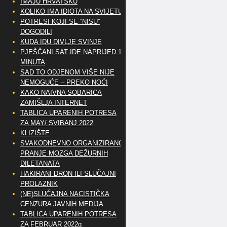
IMAJU HRVATSKU
KOLIKO IMA IDIOTA NA SVIJETU?
POTRESI KOJI SE “NISU”
DOGODILI
KUDA IDU DIVLJE SVINJE
PJEŠČANI SAT IDE NAPRIJED 10
MINUTA
SAD TO ODJENOM VIŠE NIJE
NEMOGUĆE – PREKO NOĆI
KAKO NAIVNA SOBARICA
ZAMIŠLJA INTERNET
TABLICA UPARENIH POTRESA
ZA MAY/ SVIBANJ 2022
KLIZIŠTE
SVAKODNEVNO ORGANIZIRANO
PRANJE MOZGA DEŽURNIH
DILETANATA
HAKIRANI DRON ILI SLUČAJNI
PROLAZNIK
(NE)SLUČAJNA NACISTIČKA
CENZURA JAVNIH MEDIJA
TABLICA UPARENIH POTRESA
ZA FEBRUAR 2022g