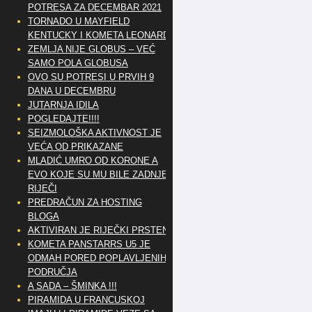
POTRESA ZA DECEMBAR 2021
TORNADO U MAYFIELD
KENTUCKY I KOMETA LEONARD
ZEMLJA NIJE GLOBUS – VEĆ
SAMO POLA GLOBUSA
OVO SU POTRESI U PRVIH 9
DANA U DECEMBRU
JUTARNJA IDILA
POGLEDAJTE!!!!
SEIZMOLOŠKA AKTIVNOST JE
VEĆA OD PRIKAZANE
MLADIĆ UMRO OD KORONE A
EVO KOJE SU MU BILE ZADNJE
RIJEČI
PREDRAČUN ZA HOSTING
BLOGA
AKTIVIRAN JE RIJEČKI PRSTEN
KOMETA PANSTARRS U5 JE
ODMAH PORED POPLAVLJENIH
PODRUČJA
A SADA – ŠMINKA !!!
PIRAMIDA U FRANCUSKOJ