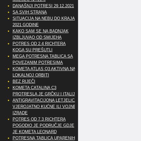
DANAŠNJI POTRESI 29.12.2021
SA SVIH STRANA
SITUACIJA NA NEBU DO KRAJA
2021 GODINE
KAKO SAM SE NA BADNJAK
IZBLJUVAO OD SMIJEHA
POTRES OD 2.4 RICHTERA
KOGA SU PREŠUTLI
MEGA POTRESNA TABLICA SA
POVEZANIM POTRESIMA
KOMETA ATLAS Q3 AKTIVNA NA
LOKALNOJ ORBITI
BEZ RIJEČI
KOMETA CATALINA C3
PROTRESLA JE GRČKU I ITALIJU
ANTIGRAVITACIJONA LETJELICA
VJEROJATNO KUĆNE ILI VOJNE
IZRADE
POTRES OD 7.3 RICHTERA
POGODIO JE PODRUČJE GDJE
JE KOMETA LEONARD
POTRESNA TABLICA UPARENIH