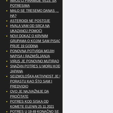
IMAJU LI PIRAMIDE VEZE SA
POTRESIMA
MALO SE TRESEMO DANAS ,..
HA?
ASTEROIDI NE POSTOJE
HVALA VAM OD SRCA NA
UKAZANOJ POMOĆI
NOVI DOKAZ O KRVNIM
GRUPAMA O KOJIM SAM PISAO
PRIJE 19 GODINA
PONOVNA POTVRDA MOJIH
NAPISA I RAZMIŠLJANJA
VIRUS JE PONOVNO MUTIRAO
SNAŽAN POTRES U MORU KOD
JAPANA
SEIZMOLOŠKA AKTIVNOST JE U
PORASTU KAO ŠTO SAM I
PREDVIDIO
OVO JE NAJVAŽNIJE DA
PROČITATE
POTRES KOD SISKA OD
KOMETE ELENIN 25.11.2021
POTRES U 19:49 KONAČNO SE