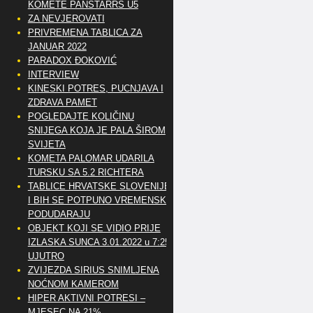
KOMETE PANSTARRS U5
ZA NEVJEROVATI
PRIVREMENA TABLICA ZA
JANUAR 2022
PARADOX ĐOKOVIĆ
INTERVIEW
KINESKI POTRES, PUCNJAVA I
ZDRAVA PAMET
POGLEDAJTE KOLIČINU
SNIJEGA KOJA JE PALA ŠIROM
SVIJETA
KOMETA PALOMAR UDARILA
TURSKU SA 5.2 RICHTERA
TABLICE HRVATSKE SLOVENIJE
I BIH SE POTPUNO VREMENSKI
PODUDARAJU
OBJEKT KOJI SE VIDIO PRIJE
IZLASKA SUNCA 3.01.2022 u 7:25
UJUTRO
ZVIJEZDA SIRIUS SNIMLJENA
NOĆNOM KAMEROM
HIPER AKTIVNI POTRESI –
MJESEC NA 21%