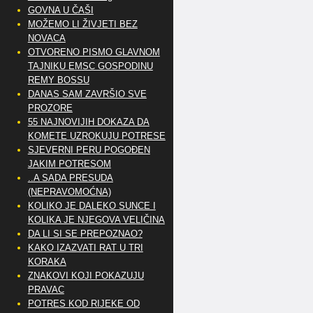
GOVNA U ČAŠI
MOŽEMO LI ŽIVJETI BEZ
NOVACA
OTVORENO PISMO GLAVNOM
TAJNIKU EMSC GOSPODINU
REMY BOSSU
DANAS SAM ZAVRŠIO SVE
PROZORE
55 NAJNOVIJIH DOKAZA DA
KOMETE UZROKUJU POTRESE
SJEVERNI PERU POGOĐEN
JAKIM POTRESOM
..A SADA PRESUDA
(NEPRAVOMOĆNA)
KOLIKO JE DALEKO SUNCE I
KOLIKA JE NJEGOVA VELIČINA
DA LI SI SE PREPOZNAO?
KAKO IZAZVATI RAT U TRI
KORAKA
ZNAKOVI KOJI POKAZUJU
PRAVAC
POTRES KOD RIJEKE OD