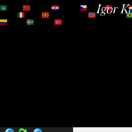
Igor Ko
العربية
简体中文
Hrvatski
Čeština‎
Dansk
Magyar
Italiano
Македонски јазик
Norsk bokmål
Español
Svenska
Türkçe