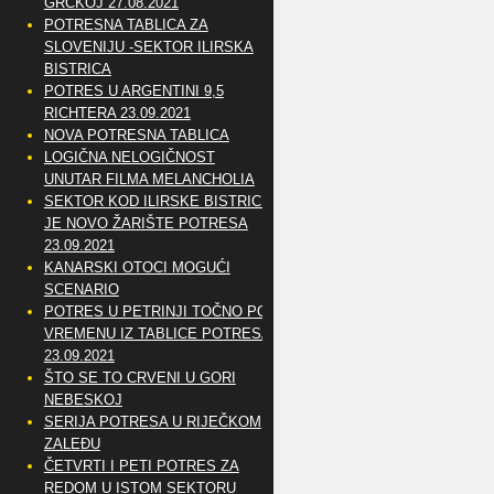
GRČKOJ 27.08.2021
POTRESNA TABLICA ZA
SLOVENIJU -SEKTOR ILIRSKA
BISTRICA
POTRES U ARGENTINI 9,5
RICHTERA 23.09.2021
NOVA POTRESNA TABLICA
LOGIČNA NELOGIČNOST
UNUTAR FILMA MELANCHOLIA
SEKTOR KOD ILIRSKE BISTRICE
JE NOVO ŽARIŠTE POTRESA
23.09.2021
KANARSKI OTOCI MOGUĆI
SCENARIO
POTRES U PETRINJI TOČNO PO
VREMENU IZ TABLICE POTRESA
23.09.2021
ŠTO SE TO CRVENI U GORI
NEBESKOJ
SERIJA POTRESA U RIJEČKOM
ZALEĐU
ČETVRTI I PETI POTRES ZA
REDOM U ISTOM SEKTORU