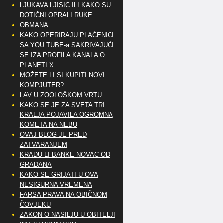
LJUKAVA LJISIC ILI KAKO SU
DOTIČNI OPRALI RUKE
OBMANA
KAKO OPERIRAJU PLAĆENICI
SA YOU TUBE-a SAKRIVAJUĆI
SE IZA PROFILA KANALA O
PLANETI X
MOŽETE LI SI KUPITI NOVI
KOMPJUTER?
LAV U ZOOLOŠKOM VRTU
KAKO SE JE ZA SVETA TRI
KRALJA POJAVILA OGROMNA
KOMETA NA NEBU
OVAJ BLOG JE PRED
ZATVARANJEM
KRADU LI BANKE NOVAC OD
GRAĐANA
KAKO SE GRIJATI U OVA
NESIGURNA VREMENA
FARSA PRAVA NA OBIČNOM
ČOVJEKU
ZAKON O NASILJU U OBITELJI