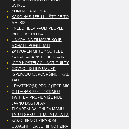
SVINJE
KONTROLA NOVCA
KAKO NAS JEBU ILI ŠTO JE TO
MATRIX
I NEED HELP FROM PEOPLE
WHO LIVE IN USA
LINKOVI NA FILMOVE KOJE
MORATE POGLEDATI
ZATVOREN MI JE YOU TUBE
KANAL “AGAINST THE GRAIN”
IGOR KOSTELAC – NOT GUILTY
GOVNO I ISTINA UVIJEK
ISPLIVAJU NA POVRŠINU – KAD
TAD
HRVATSKO(M) PROL(I)JEĆE MIG
OD DANAS 22.02.2023 MOJ
TWITTER PROFIL VIŠE NIJE
JAVNO DOSTUPAN
TI ŠARENI BALONI ZA MAMU
TATU I SEKU,.. TRA LA LA LA LA
KAKO HIPNOTIZIRANOM
OBJASNITI DA JE HIPNOTIZIRAN