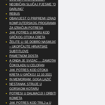
NEOBIČAN SLUČAJ PJESME “OH
DARLING”
REBUS
OBAVIJEST O PRIPREMI IZRADE
KOMPJUTERSKOG PROGRAMA
ZA IZRAČUN POTRESA
JAK POTRES U MORU KOD
GRČKOG OTOKA CRETA
ŽELITE LI SE DOBRO NASMIJATI
– UKOPČAJTE HRVATSKE
SUBTITLOVE
PAMETNOM DOSTA
A ONDA JE SVIZAC,… ZAMOTAO
ČOKOLADU U CELOFAN
JAK POTRES KOD OTOKA
KRETA U GRČKOJ 12.10.2021
IN MEMORIAM: GOGA LAZIĆ
NESTANAK STRUJE U
GORSKOM KOTARU
POTRESI U DALMACIJI I ORBITE
KOMETA
JAK POTRES KOD TRILJ-a U