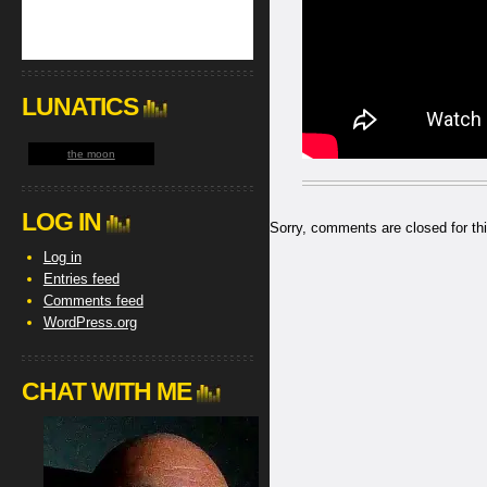
LUNATICS
the moon
LOG IN
Sorry, comments are closed for thi
Log in
Entries feed
Comments feed
WordPress.org
CHAT WITH ME