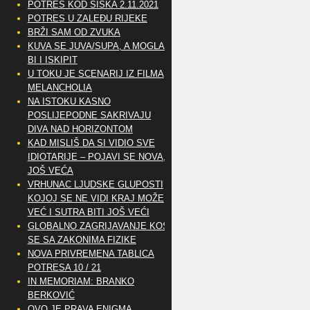
POTRES KOD SISKA 2.11.2021
POTRES U ZALEĐU RIJEKE
BRŽI SAM OD ZVUKA
KUVA SE JUVA/SUPA, A MOGLA
BI I ISKIPIT
U TOKU JE SCENARIJ IZ FILMA
MELANCHOLIA
NA ISTOKU KASNO
POSLIJEPODNE SAKRIVAJU
DIVA NAD HORIZONTOM
KAD MISLIŠ DA SI VIDIO SVE
IDIOTARIJE – POJAVI SE NOVA,..
JOŠ VEĆA
VRHUNAC LJUDSKE GLUPOSTI
KOJOJ SE NE VIDI KRAJ MOŽE
VEĆ I SUTRA BITI JOŠ VEĆI
GLOBALNO ZAGRIJAVANJE KOSI
SE SA ZAKONIMA FIZIKE
NOVA PRIVREMENA TABLICA
POTRESA 10 / 21
IN MEMORIAM: BRANKO
BERKOVIĆ
OVO JE PRAVA ENIGMA