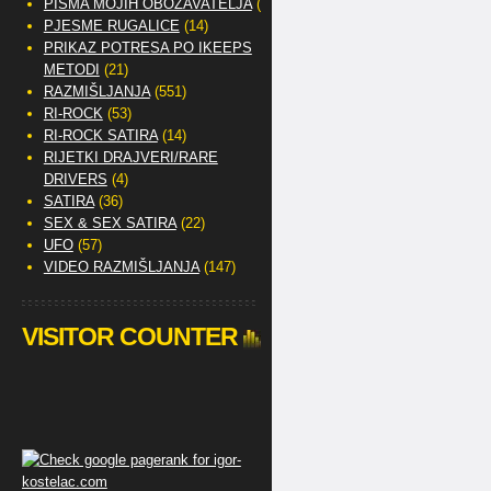
PISMA MOJIH OBOŽAVATELJA
(2)
PJESME RUGALICE
(14)
PRIKAZ POTRESA PO IKEEPS
METODI
(21)
RAZMIŠLJANJA
(551)
RI-ROCK
(53)
RI-ROCK SATIRA
(14)
RIJETKI DRAJVERI/RARE
DRIVERS
(4)
SATIRA
(36)
SEX & SEX SATIRA
(22)
UFO
(57)
VIDEO RAZMIŠLJANJA
(147)
VISITOR COUNTER