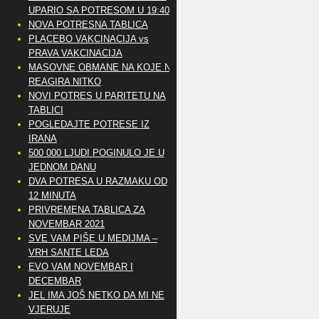
UPARIO SA POTRESOM U 19:40
NOVA POTRESNA TABLICA
PLACEBO VAKCINACIJA vs
PRAVA VAKCINACIJA
MASOVNE OBMANE NA KOJE NE
REAGIRA NITKO
NOVI POTRES U PARITETU NA
TABLICI
POGLEDAJTE POTRESE IZ
IRANA
500 000 LJUDI POGINULO JE U
JEDNOM DANU
DVA POTRESA U RAZMAKU OD
12 MINUTA
PRIVREMENA TABLICA ZA
NOVEMBAR 2021
SVE VAM PIŠE U MEDIJMA –
VRH SANTE LEDA
EVO VAM NOVEMBAR I
DECEMBAR
JEL IMA JOŠ NETKO DA MI NE
VJERUJE