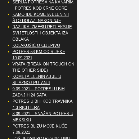
SERIJA POTRESA NA KANARIMA
I POTRES KOD CRNE GORE
KAMO IDE KOMETA ELENIN I
ŠTO DOLAZI NAKON NJE
RAZLIKA IZMEĐU REFLEKSIJE
SVIJETLOSTI I OBJEKTA IZA
OBLAKA
KOLAKUŠIĆ O CIJEPIVU
POTRES 53 KM OD RIJEKE
10.09.2021
VRATA (BREAK ON TROUGH ON
THE OTHER SIDE)
KOMETA ELENIN A3 JE U
SILAZNOJ PUTANJI
9.09.2021 – POTRESI U BiH
ZADNJIH 24 SATA
POTRES U BIH KOD TRAVNIKA
4.3 RICHTERA
8.09.2021 – SNAŽAN POTRES U
MEKSIKU
POTRES BLIZU MOJE KUĆE
7.09.2021
JOŠ JEDAN POTRES NA LINIJI