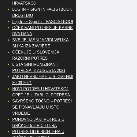
HRVATSKOJ
LOG IN – SIGN IN FACISTBOOK –
DRUGI DIO
Log In or Sign In – FASCISTBOOK
OČEKIVANI POTRES JE KASNIO
DVA DANA
SVE JE JASNIJA VIDI VELIKA
SLIKA IZA ZAVJESE
OČEKUJE LI SLOVENIJA
RAZORNI POTRES
LISTA SINHRONIZIRANIH
POTRESA IZ AUGUSTA 2021
JAKO NEVRIJEME U SLOVENIJI
30.09.2021
NOVI POTRES U HRVATSKOJ
OPET JE U TABLICI POTRESA
SAVRŠENO TOČNO – POTRESI
SE PONAVLJAJU U ISTO
VRIJEME
PONOVNO JAKI POTRES U
GRČKOJ 5.3 RICHTERA
POTRES OD 6 RICHTERA U