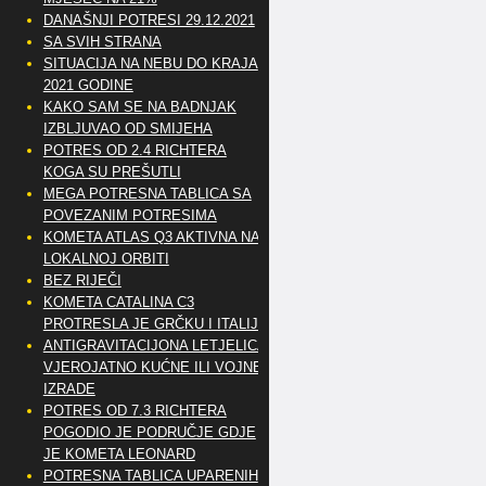
DANAŠNJI POTRESI 29.12.2021
SA SVIH STRANA
SITUACIJA NA NEBU DO KRAJA
2021 GODINE
KAKO SAM SE NA BADNJAK
IZBLJUVAO OD SMIJEHA
POTRES OD 2.4 RICHTERA
KOGA SU PREŠUTLI
MEGA POTRESNA TABLICA SA
POVEZANIM POTRESIMA
KOMETA ATLAS Q3 AKTIVNA NA
LOKALNOJ ORBITI
BEZ RIJEČI
KOMETA CATALINA C3
PROTRESLA JE GRČKU I ITALIJU
ANTIGRAVITACIJONA LETJELICA
VJEROJATNO KUĆNE ILI VOJNE
IZRADE
POTRES OD 7.3 RICHTERA
POGODIO JE PODRUČJE GDJE
JE KOMETA LEONARD
POTRESNA TABLICA UPARENIH