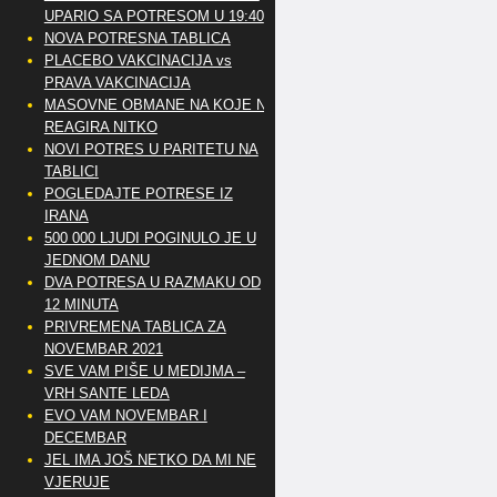
UPARIO SA POTRESOM U 19:40
NOVA POTRESNA TABLICA
PLACEBO VAKCINACIJA vs
PRAVA VAKCINACIJA
MASOVNE OBMANE NA KOJE NE
REAGIRA NITKO
NOVI POTRES U PARITETU NA
TABLICI
POGLEDAJTE POTRESE IZ
IRANA
500 000 LJUDI POGINULO JE U
JEDNOM DANU
DVA POTRESA U RAZMAKU OD
12 MINUTA
PRIVREMENA TABLICA ZA
NOVEMBAR 2021
SVE VAM PIŠE U MEDIJMA –
VRH SANTE LEDA
EVO VAM NOVEMBAR I
DECEMBAR
JEL IMA JOŠ NETKO DA MI NE
VJERUJE