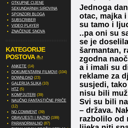
OTKUPNE CIJENE
Jednoga dana
SEKUNDARNIH SIROVINA
otac, majka i
SPONZORI BLOGA
SUBSCRIBER
su tamo i ljud
VIDEO PLAYER
..pa oni su s
ZNAČENJE SNOVA
se je doselil
KATEGORIJE
šarmantan, ra
POSTOVA
zgodna naočita
a i imali su 
ANKETE
(14)
DOKUMENTARNI FILMOVI
(104)
reklame za dj
DOWNLOAD
(23)
susjedi, tako
GALERIJA SLIKA
(10)
HTZ
(5)
nisu bili muž 
KOMPJUTERI
(39)
Svi su bili n
NAUČNO FANTASTIČNE PRIČE
(12)
– država. Na
NO COMMENT
(39)
razbolilo od 
OBAVIJESTI I RAZNO
(199)
PARANORMALNO
(87)
lijeka niti 