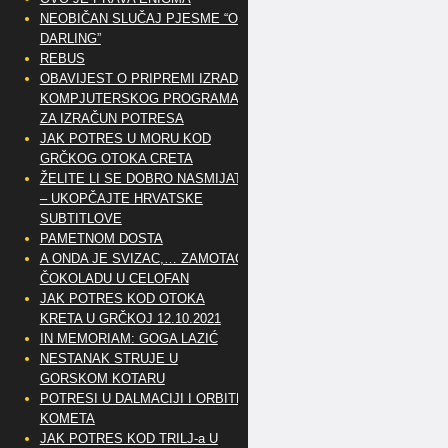
NEOBIČAN SLUČAJ PJESME “OH
DARLING”
REBUS
OBAVIJEST O PRIPREMI IZRADE
KOMPJUTERSKOG PROGRAMA
ZA IZRAČUN POTRESA
JAK POTRES U MORU KOD
GRČKOG OTOKA CRETA
ŽELITE LI SE DOBRO NASMIJATI
– UKOPČAJTE HRVATSKE
SUBTITLOVE
PAMETNOM DOSTA
A ONDA JE SVIZAC,… ZAMOTAO
ČOKOLADU U CELOFAN
JAK POTRES KOD OTOKA
KRETA U GRČKOJ 12.10.2021
IN MEMORIAM: GOGA LAZIĆ
NESTANAK STRUJE U
GORSKOM KOTARU
POTRESI U DALMACIJI I ORBITE
KOMETA
JAK POTRES KOD TRILJ-a U