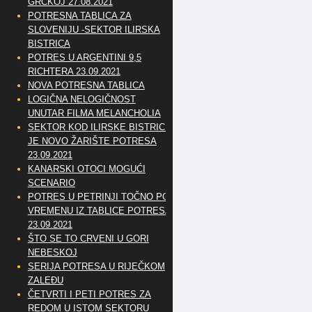
GRČKOJ 27.08.2021
POTRESNA TABLICA ZA
SLOVENIJU -SEKTOR ILIRSKA
BISTRICA
POTRES U ARGENTINI 9,5
RICHTERA 23.09.2021
NOVA POTRESNA TABLICA
LOGIČNA NELOGIČNOST
UNUTAR FILMA MELANCHOLIA
SEKTOR KOD ILIRSKE BISTRICE
JE NOVO ŽARIŠTE POTRESA
23.09.2021
KANARSKI OTOCI MOGUĆI
SCENARIO
POTRES U PETRINJI TOČNO PO
VREMENU IZ TABLICE POTRESA
23.09.2021
ŠTO SE TO CRVENI U GORI
NEBESKOJ
SERIJA POTRESA U RIJEČKOM
ZALEĐU
ČETVRTI I PETI POTRES ZA
REDOM U ISTOM SEKTORU