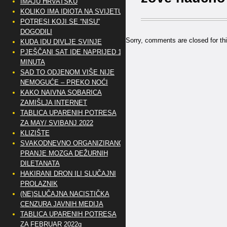
IMAJU HRVATSKU
KOLIKO IMA IDIOTA NA SVIJETU?
POTRESI KOJI SE “NISU”
DOGODILI
Sorry, comments are closed for thi
KUDA IDU DIVLJE SVINJE
PJEŠČANI SAT IDE NAPRIJED 10
MINUTA
SAD TO ODJENOM VIŠE NIJE
NEMOGUĆE – PREKO NOĆI
KAKO NAIVNA SOBARICA
ZAMIŠLJA INTERNET
TABLICA UPARENIH POTRESA
ZA MAY/ SVIBANJ 2022
KLIZIŠTE
SVAKODNEVNO ORGANIZIRANO
PRANJE MOZGA DEŽURNIH
DILETANATA
HAKIRANI DRON ILI SLUČAJNI
PROLAZNIK
(NE)SLUČAJNA NACISTIČKA
CENZURA JAVNIH MEDIJA
TABLICA UPARENIH POTRESA
ZA FEBRUAR 2022g