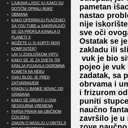
LJUKAVA LJISIC ILI KAKO SU
pametan išao
DOTIČNI OPRALI RUKE
nastao probl
OBMANA
KAKO OPERIRAJU PLAĆENICI
nije iskorišt
SA YOU TUBE-a SAKRIVAJUĆI
sve oči ovoga
SE IZA PROFILA KANALA O
PLANETI X
Ostatak se j
MOŽETE LI SI KUPITI NOVI
zakladu ili s
KOMPJUTER?
LAV U ZOOLOŠKOM VRTU
vuk je bio sit
KAKO SE JE ZA SVETA TRI
pojeo je vuk
KRALJA POJAVILA OGROMNA
KOMETA NA NEBU
zadatak, sa 
OVAJ BLOG JE PRED
obrvama i u
ZATVARANJEM
KRADU LI BANKE NOVAC OD
i frizurom o
GRAĐANA
puniti stupc
KAKO SE GRIJATI U OVA
NESIGURNA VREMENA
naučno fanta
FARSA PRAVA NA OBIČNOM
završilo je u
ČOVJEKU
ZAKON O NASILJU U OBITELJI
zove naučno 