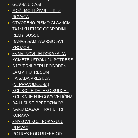
GOVNA U ČAŠI
MOŽEMO LI ŽIVJETI BEZ
NOVACA
OTVORENO PISMO GLAVNOM
TAJNIKU EMSC GOSPODINU
REMY BOSSU
DANAS SAM ZAVRŠIO SVE
PROZORE
55 NAJNOVIJIH DOKAZA DA
KOMETE UZROKUJU POTRESE
SJEVERNI PERU POGOĐEN
JAKIM POTRESOM
..A SADA PRESUDA
(NEPRAVOMOĆNA)
KOLIKO JE DALEKO SUNCE I
KOLIKA JE NJEGOVA VELIČINA
DA LI SI SE PREPOZNAO?
KAKO IZAZVATI RAT U TRI
KORAKA
ZNAKOVI KOJI POKAZUJU
PRAVAC
POTRES KOD RIJEKE OD