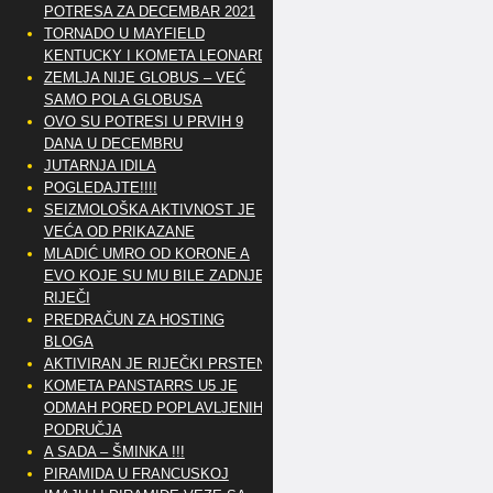
POTRESA ZA DECEMBAR 2021
TORNADO U MAYFIELD
KENTUCKY I KOMETA LEONARD
ZEMLJA NIJE GLOBUS – VEĆ
SAMO POLA GLOBUSA
OVO SU POTRESI U PRVIH 9
DANA U DECEMBRU
JUTARNJA IDILA
POGLEDAJTE!!!!
SEIZMOLOŠKA AKTIVNOST JE
VEĆA OD PRIKAZANE
MLADIĆ UMRO OD KORONE A
EVO KOJE SU MU BILE ZADNJE
RIJEČI
PREDRAČUN ZA HOSTING
BLOGA
AKTIVIRAN JE RIJEČKI PRSTEN
KOMETA PANSTARRS U5 JE
ODMAH PORED POPLAVLJENIH
PODRUČJA
A SADA – ŠMINKA !!!
PIRAMIDA U FRANCUSKOJ