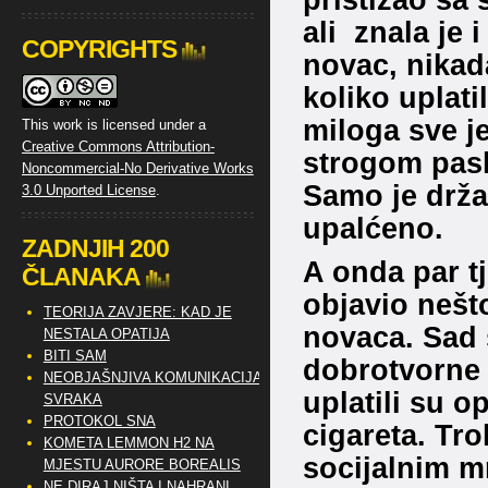
ali znala je i
COPYRIGHTS
novac, nikada
koliko uplati
miloga sve j
This work is licensed under a
Creative Commons Attribution-
strogom pask
Noncommercial-No Derivative Works
Samo je drža
3.0 Unported License
.
upalćeno.
ZADNJIH 200
A onda par tj
ČLANAKA
objavio nešto
TEORIJA ZAVJERE: KAD JE
novaca. Sad s
NESTALA OPATIJA
BITI SAM
dobrotvorne z
NEOBJAŠNJIVA KOMUNIKACIJA
uplatili su o
SVRAKA
PROTOKOL SNA
cigareta. Tro
KOMETA LEMMON H2 NA
socijalnim m
MJESTU AURORE BOREALIS
NE DIRAJ NIŠTA I NAHRANI