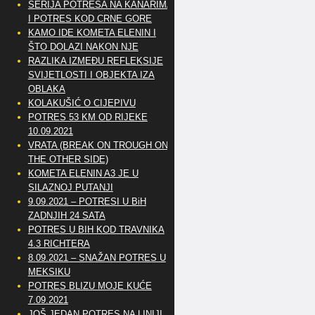
SERIJA POTRESA NA KANARIMA
I POTRES KOD CRNE GORE
KAMO IDE KOMETA ELENIN I
ŠTO DOLAZI NAKON NJE
RAZLIKA IZMEĐU REFLEKSIJE
SVIJETLOSTI I OBJEKTA IZA
OBLAKA
KOLAKUŠIĆ O CIJEPIVU
POTRES 53 KM OD RIJEKE
10.09.2021
VRATA (BREAK ON TROUGH ON
THE OTHER SIDE)
KOMETA ELENIN A3 JE U
SILAZNOJ PUTANJI
9.09.2021 – POTRESI U BiH
ZADNJIH 24 SATA
POTRES U BIH KOD TRAVNIKA
4.3 RICHTERA
8.09.2021 – SNAŽAN POTRES U
MEKSIKU
POTRES BLIZU MOJE KUĆE
7.09.2021
JOŠ JEDAN POTRES NA LINIJI