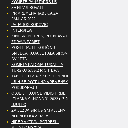
KOMETE PANSTARRS U5
ZA NEVJEROVATI
PRIVREMENA TABLICA ZA
JANUAR 2022
PARADOX ĐOKOVIĆ
INTERVIEW
KINESKI POTRES, PUCNJAVA I
ZDRAVA PAMET
POGLEDAJTE KOLIČINU
SNIJEGA KOJA JE PALA ŠIROM
SVIJETA
KOMETA PALOMAR UDARILA
TURSKU SA 5.2 RICHTERA
TABLICE HRVATSKE SLOVENIJE
I BIH SE POTPUNO VREMENSKI
PODUDARAJU
OBJEKT KOJI SE VIDIO PRIJE
IZLASKA SUNCA 3.01.2022 u 7:25
UJUTRO
ZVIJEZDA SIRIUS SNIMLJENA
NOĆNOM KAMEROM
HIPER AKTIVNI POTRESI –
MJESEC NA 21%