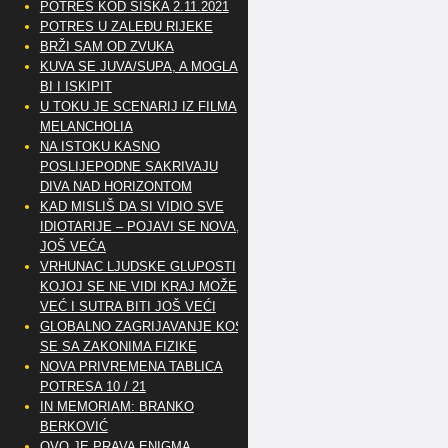
POTRES KOD SISKA 2.11.2021
POTRES U ZALEĐU RIJEKE
BRŽI SAM OD ZVUKA
KUVA SE JUVA/SUPA, A MOGLA
BI I ISKIPIT
U TOKU JE SCENARIJ IZ FILMA
MELANCHOLIA
NA ISTOKU KASNO
POSLIJEPODNE SAKRIVAJU
DIVA NAD HORIZONTOM
KAD MISLIŠ DA SI VIDIO SVE
IDIOTARIJE – POJAVI SE NOVA,..
JOŠ VEĆA
VRHUNAC LJUDSKE GLUPOSTI
KOJOJ SE NE VIDI KRAJ MOŽE
VEĆ I SUTRA BITI JOŠ VEĆI
GLOBALNO ZAGRIJAVANJE KOSI
SE SA ZAKONIMA FIZIKE
NOVA PRIVREMENA TABLICA
POTRESA 10 / 21
IN MEMORIAM: BRANKO
BERKOVIĆ
OVO JE PRAVA ENIGMA