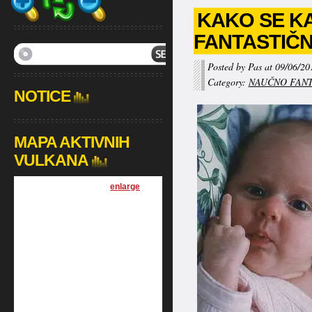
KAKO SE KA
FANTASTIČN
Posted by Pas at 09/06/20
Category:
NAUČNO FANT
NOTICE
MAPA AKTIVNIH
VULKANA
[
enlarge
]