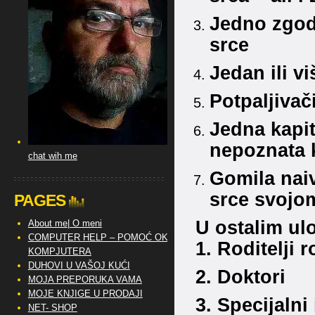
Jedno zgodn
srce
Jedan ili v
Potpaljivači
Jedna kapit
nepoznata 
chat wih me
Gomila naiv
srce svojo
PAGES
U ostalim u
About me| O meni
COMPUTER HELP – POMOĆ OKO
1. Roditelji r
KOMPJUTERA
DUHOVI U VAŠOJ KUĆI
2. Doktori
MOJA PREPORUKA VAMA
MOJE KNJIGE U PRODAJI
3. Specijalni
NET- SHOP