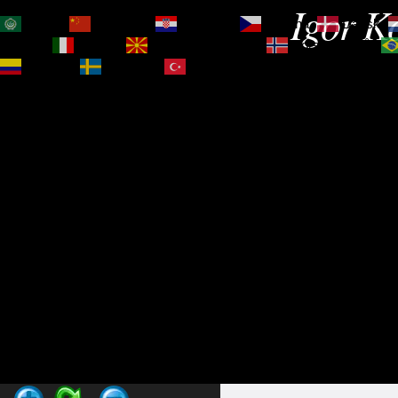
Igor Ko
العربية
简体中文
Hrvatski
Čeština‎
Dansk
Magyar
Italiano
Македонски јазик
Norsk bokmål
Español
Svenska
Türkçe