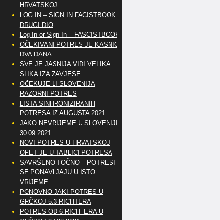
HRVATSKOJ
LOG IN – SIGN IN FACISTBOOK –
DRUGI DIO
Log In or Sign In – FASCISTBOOK
OČEKIVANI POTRES JE KASNIO
DVA DANA
SVE JE JASNIJA VIDI VELIKA
SLIKA IZA ZAVJESE
OČEKUJE LI SLOVENIJA
RAZORNI POTRES
LISTA SINHRONIZIRANIH
POTRESA IZ AUGUSTA 2021
JAKO NEVRIJEME U SLOVENIJI
30.09.2021
NOVI POTRES U HRVATSKOJ
OPET JE U TABLICI POTRESA
SAVRŠENO TOČNO – POTRESI
SE PONAVLJAJU U ISTO
VRIJEME
PONOVNO JAKI POTRES U
GRČKOJ 5.3 RICHTERA
POTRES OD 6 RICHTERA U