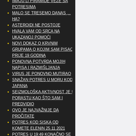
IMAJU LI PIRAMIDE VEZE SA
POTRESIMA
MALO SE TRESEMO DANAS ,..
HA?
ASTEROIDI NE POSTOJE
HVALA VAM OD SRCA NA
UKAZANOJ POMOĆI
NOVI DOKAZ O KRVNIM
GRUPAMA O KOJIM SAM PISAO
PRIJE 19 GODINA
PONOVNA POTVRDA MOJIH
NAPISA I RAZMIŠLJANJA
VIRUS JE PONOVNO MUTIRAO
SNAŽAN POTRES U MORU KOD
JAPANA
SEIZMOLOŠKA AKTIVNOST JE U
PORASTU KAO ŠTO SAM I
PREDVIDIO
OVO JE NAJVAŽNIJE DA
PROČITATE
POTRES KOD SISKA OD
KOMETE ELENIN 25.11.2021
POTRES U 19:49 KONAČNO SE