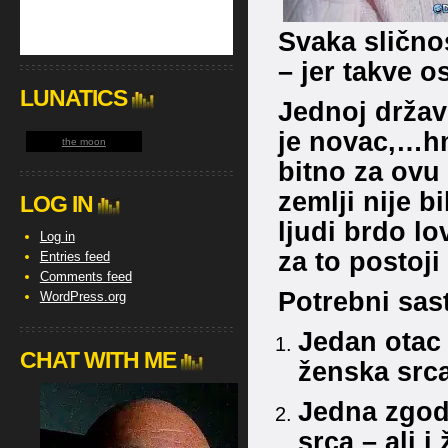
Svaka slično
– jer takve o
LUNATICS
Jednoj državi
je novac,…hmm
the moon
bitno za ovu p
zemlji nije b
LOG IN
ljudi brdo lo
Log in
za to postoji
Entries feed
Comments feed
Potrebni sast
WordPress.org
Jedan otac 
CHAT WITH ME
ženska src
Jedna zgod
srca – ali i