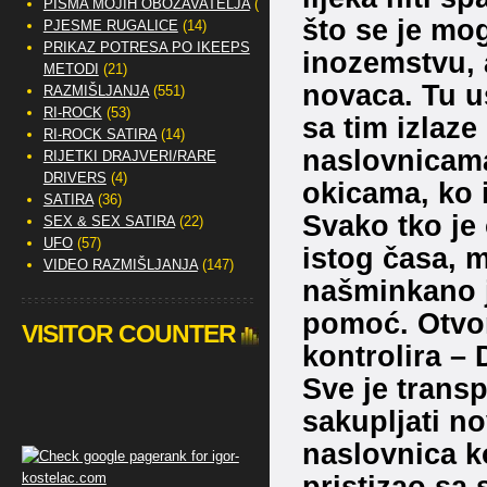
PISMA MOJIH OBOŽAVATELJA
(2)
što se je mog
PJESME RUGALICE
(14)
PRIKAZ POTRESA PO IKEEPS
inozemstvu, 
METODI
(21)
novaca. Tu us
RAZMIŠLJANJA
(551)
RI-ROCK
(53)
sa tim izlaz
RI-ROCK SATIRA
(14)
naslovnicama
RIJETKI DRAJVERI/RARE
DRIVERS
(4)
okicama, ko i
SATIRA
(36)
Svako tko je
SEX & SEX SATIRA
(22)
UFO
(57)
istog časa, 
VIDEO RAZMIŠLJANJA
(147)
našminkano j
pomoć. Otvor
VISITOR COUNTER
kontrolira –
Sve je transp
sakupljati n
naslovnica 
pristizao sa 