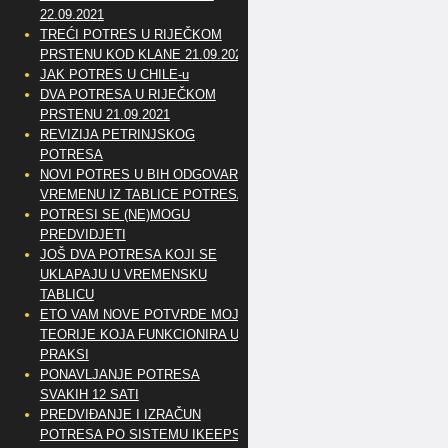
22.09.2021
TREĆI POTRES U RIJEČKOM
PRSTENU KOD KLANE 21.09.2021
JAK POTRES U CHILE-u
DVA POTRESA U RIJEČKOM
PRSTENU 21.09.2021
REVIZIJA PETRINJSKOG
POTRESA
NOVI POTRES U BIH ODGOVARA
VREMENU IZ TABLICE POTRESA
POTRESI SE (NE)MOGU
PREDVIDJETI
JOŠ DVA POTRESA KOJI SE
UKLAPAJU U VREMENSKU
TABLICU
ETO VAM NOVE POTVRDE MOJE
TEORIJE KOJA FUNKCIONIRA U
PRAKSI
PONAVLJANJE POTRESA
SVAKIH 12 SATI
PREDVIĐANJE I IZRAČUN
POTRESA PO SISTEMU IKEEPS