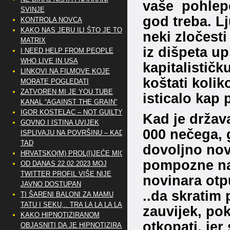
vaše pohlep
SVINJE
god treba. Lj
KONTROLA NOVCA
KAKO NAS JEBU ILI ŠTO JE TO
neki zločesti
MATRIX
iz dišpeta up
I NEED HELP FROM PEOPLE
WHO LIVE IN USA
kapitalističk
LINKOVI NA FILMOVE KOJE
koštati kolik
MORATE POGLEDATI
ZATVOREN MI JE YOU TUBE
isticalo kap 
KANAL “AGAINST THE GRAIN”
IGOR KOSTELAC – NOT GUILTY
Kad je držav
GOVNO I ISTINA UVIJEK
000 nečega, 
ISPLIVAJU NA POVRŠINU – KAD
TAD
dovoljno nov
HRVATSKO(M) PROL(I)JEĆE MIG
pompozne na
OD DANAS 22.02.2023 MOJ
TWITTER PROFIL VIŠE NIJE
novinara otpu
JAVNO DOSTUPAN
..da skratim 
TI ŠARENI BALONI ZA MAMU
TATU I SEKU,.. TRA LA LA LA LA
zauvijek, po
KAKO HIPNOTIZIRANOM
otkopati, jer
OBJASNITI DA JE HIPNOTIZIRAN