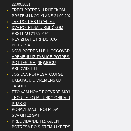
22.09.2021
TREĆI POTRES U RIJEČKOM
PRSTENU KOD KLANE 21.09.2021
JAK POTRES U CHILE-u
DVA POTRESA U RIJEČKOM
PRSTENU 21.09.2021
REVIZIJA PETRINJSKOG
POTRESA
NOVI POTRES U BIH ODGOVARA
VREMENU IZ TABLICE POTRESA
POTRESI SE (NE)MOGU
PREDVIDJETI
JOŠ DVA POTRESA KOJI SE
UKLAPAJU U VREMENSKU
TABLICU
ETO VAM NOVE POTVRDE MOJE
TEORIJE KOJA FUNKCIONIRA U
PRAKSI
PONAVLJANJE POTRESA
SVAKIH 12 SATI
PREDVIĐANJE I IZRAČUN
POTRESA PO SISTEMU IKEEPS