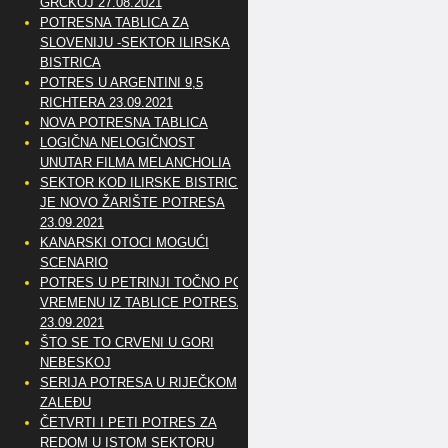
GRČKOJ 27.08.2021
POTRESNA TABLICA ZA
SLOVENIJU -SEKTOR ILIRSKA
BISTRICA
POTRES U ARGENTINI 9,5
RICHTERA 23.09.2021
NOVA POTRESNA TABLICA
LOGIČNA NELOGIČNOST
UNUTAR FILMA MELANCHOLIA
SEKTOR KOD ILIRSKE BISTRICE
JE NOVO ŽARIŠTE POTRESA
23.09.2021
KANARSKI OTOCI MOGUĆI
SCENARIO
POTRES U PETRINJI TOČNO PO
VREMENU IZ TABLICE POTRESA
23.09.2021
ŠTO SE TO CRVENI U GORI
NEBESKOJ
SERIJA POTRESA U RIJEČKOM
ZALEĐU
ČETVRTI I PETI POTRES ZA
REDOM U ISTOM SEKTORU