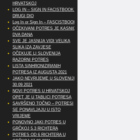
HRVATSKOJ
LOG IN – SIGN IN FACISTBOOK –
DRUGI DIO
Log In or Sign In – FASCISTBOOK
OČEKIVANI POTRES JE KASNIO
DVA DANA
SVE JE JASNIJA VIDI VELIKA
SLIKA IZA ZAVJESE
OČEKUJE LI SLOVENIJA
RAZORNI POTRES
LISTA SINHRONIZIRANIH
POTRESA IZ AUGUSTA 2021
JAKO NEVRIJEME U SLOVENIJI
30.09.2021
NOVI POTRES U HRVATSKOJ
OPET JE U TABLICI POTRESA
SAVRŠENO TOČNO – POTRESI
SE PONAVLJAJU U ISTO
VRIJEME
PONOVNO JAKI POTRES U
GRČKOJ 5.3 RICHTERA
POTRES OD 6 RICHTERA U