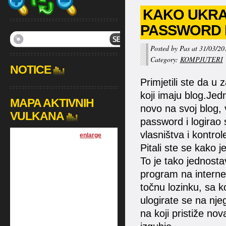
KAKO UKRAS
PASSWORD 
Posted by Pas at 31/03/20
Category:
KOMPJUTERI
NOTICE
Primjetili ste da u
koji imaju blog.Je
MAPA AKTIVNIH
novo na svoj blog, 
VULKANA
password i logirao
vlasništva i kontrol
[
enlarge
]
Pitali ste se kako 
To je tako jednosta
program na interne
točnu lozinku, sa k
ulogirate se na nje
na koji pristiže nov