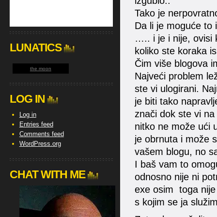
izgubio..
Tako je nerpovratno
Da li je moguće to i
….. i je i nije, ovi
LUNATICS
koliko ste koraka i
Čim više blogova im
the moon
Najveći problem lež
ste vi ulogirani. N
LOG IN
je biti tako napravl
znači dok ste vi n
Log in
Entries feed
nitko ne može ući u
Comments feed
je obrnuta i može s
WordPress.org
vašem blogu, no s
I baš vam to omogu
CHAT WITH ME
odnosno nije ni pot
exe osim toga nije
s kojim se ja služ