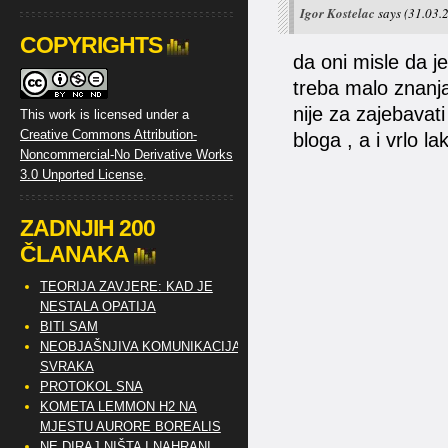
Igor Kostelac
says
(31.03.
COPYRIGHTS
da oni misle da j
treba malo znanja 
nije za zajebavat
This work is licensed under a
Creative Commons Attribution-
bloga , a i vrlo l
Noncommercial-No Derivative Works
3.0 Unported License
.
ZADNJIH 200
ČLANAKA
TEORIJA ZAVJERE: KAD JE
NESTALA OPATIJA
BITI SAM
NEOBJAŠNJIVA KOMUNIKACIJA
SVRAKA
PROTOKOL SNA
KOMETA LEMMON H2 NA
MJESTU AURORE BOREALIS
NE DIRAJ NIŠTA I NAHRANI