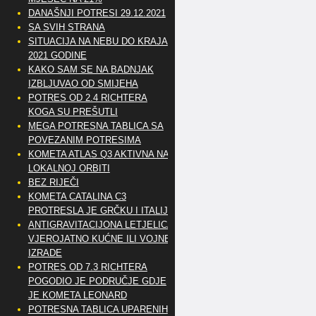
DANAŠNJI POTRESI 29.12.2021
SA SVIH STRANA
SITUACIJA NA NEBU DO KRAJA
2021 GODINE
KAKO SAM SE NA BADNJAK
IZBLJUVAO OD SMIJEHA
POTRES OD 2.4 RICHTERA
KOGA SU PREŠUTLI
MEGA POTRESNA TABLICA SA
POVEZANIM POTRESIMA
KOMETA ATLAS Q3 AKTIVNA NA
LOKALNOJ ORBITI
BEZ RIJEČI
KOMETA CATALINA C3
PROTRESLA JE GRČKU I ITALIJU
ANTIGRAVITACIJONA LETJELICA
VJEROJATNO KUĆNE ILI VOJNE
IZRADE
POTRES OD 7.3 RICHTERA
POGODIO JE PODRUČJE GDJE
JE KOMETA LEONARD
POTRESNA TABLICA UPARENIH