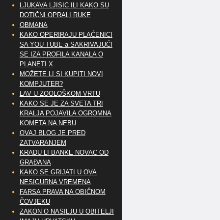
LJUKAVA LJISIC ILI KAKO SU
DOTIČNI OPRALI RUKE
OBMANA
KAKO OPERIRAJU PLAĆENICI
SA YOU TUBE-a SAKRIVAJUĆI
SE IZA PROFILA KANALA O
PLANETI X
MOŽETE LI SI KUPITI NOVI
KOMPJUTER?
LAV U ZOOLOŠKOM VRTU
KAKO SE JE ZA SVETA TRI
KRALJA POJAVILA OGROMNA
KOMETA NA NEBU
OVAJ BLOG JE PRED
ZATVARANJEM
KRADU LI BANKE NOVAC OD
GRAĐANA
KAKO SE GRIJATI U OVA
NESIGURNA VREMENA
FARSA PRAVA NA OBIČNOM
ČOVJEKU
ZAKON O NASILJU U OBITELJI