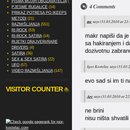
PISMA MOJIH OBOŽAVATELJA
(2)
4 Comments
PJESME RUGALICE
(14)
PRIKAZ POTRESA PO IKEEPS
METODI
(21)
me
says
(31.03.2010 at 21:
RAZMIŠLJANJA
(551)
RI-ROCK
(53)
makr napiši da j
RI-ROCK SATIRA
(14)
RIJETKI DRAJVERI/RARE
sa hakiranjem i d
DRIVERS
(4)
dozivotnu zabran
SATIRA
(36)
SEX & SEX SATIRA
(22)
UFO
(57)
Igor Kostelac
says
(31.03.
VIDEO RAZMIŠLJANJA
(147)
evo sad si im ti 
VISITOR COUNTER
Arc
says
(31.03.2010 at 22
ne brini
nisu ništa shvati