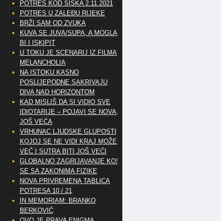
POTRES KOD SISKA 2.11.2021
POTRES U ZALEĐU RIJEKE
BRŽI SAM OD ZVUKA
KUVA SE JUVA/SUPA, A MOGLA
BI I ISKIPIT
U TOKU JE SCENARIJ IZ FILMA
MELANCHOLIA
NA ISTOKU KASNO
POSLIJEPODNE SAKRIVAJU
DIVA NAD HORIZONTOM
KAD MISLIŠ DA SI VIDIO SVE
IDIOTARIJE – POJAVI SE NOVA,..
JOŠ VEĆA
VRHUNAC LJUDSKE GLUPOSTI
KOJOJ SE NE VIDI KRAJ MOŽE
VEĆ I SUTRA BITI JOŠ VEĆI
GLOBALNO ZAGRIJAVANJE KOSI
SE SA ZAKONIMA FIZIKE
NOVA PRIVREMENA TABLICA
POTRESA 10 / 21
IN MEMORIAM: BRANKO
BERKOVIĆ
OVO JE PRAVA ENIGMA