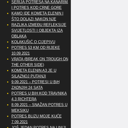
SERIJA POTRESA NA KANARIMA
I POTRES KOD CRNE GORE
KAMO IDE KOMETA ELENIN I
ŠTO DOLAZI NAKON NJE
RAZLIKA IZMEĐU REFLEKSIJE
SVIJETLOSTI I OBJEKTA IZA
OBLAKA
KOLAKUŠIĆ O CIJEPIVU
POTRES 53 KM OD RIJEKE
10.09.2021
VRATA (BREAK ON TROUGH ON
THE OTHER SIDE)
KOMETA ELENIN A3 JE U
SILAZNOJ PUTANJI
9.09.2021 – POTRESI U BiH
ZADNJIH 24 SATA
POTRES U BIH KOD TRAVNIKA
4.3 RICHTERA
8.09.2021 – SNAŽAN POTRES U
MEKSIKU
POTRES BLIZU MOJE KUĆE
7.09.2021
JOŠ JEDAN POTRES NA LINIJI