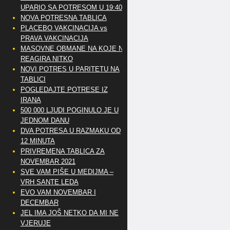
UPARIO SA POTRESOM U 19:40
NOVA POTRESNA TABLICA
PLACEBO VAKCINACIJA vs
PRAVA VAKCINACIJA
MASOVNE OBMANE NA KOJE NE
REAGIRA NITKO
NOVI POTRES U PARITETU NA
TABLICI
POGLEDAJTE POTRESE IZ
IRANA
500 000 LJUDI POGINULO JE U
JEDNOM DANU
DVA POTRESA U RAZMAKU OD
12 MINUTA
PRIVREMENA TABLICA ZA
NOVEMBAR 2021
SVE VAM PIŠE U MEDIJMA –
VRH SANTE LEDA
EVO VAM NOVEMBAR I
DECEMBAR
JEL IMA JOŠ NETKO DA MI NE
VJERUJE