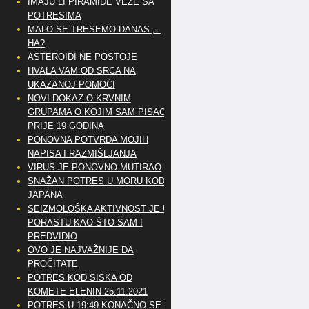
IMAJU LI PIRAMIDE VEZE SA
POTRESIMA
MALO SE TRESEMO DANAS ,..
HA?
ASTEROIDI NE POSTOJE
HVALA VAM OD SRCA NA
UKAZANOJ POMOĆI
NOVI DOKAZ O KRVNIM
GRUPAMA O KOJIM SAM PISAO
PRIJE 19 GODINA
PONOVNA POTVRDA MOJIH
NAPISA I RAZMIŠLJANJA
VIRUS JE PONOVNO MUTIRAO
SNAŽAN POTRES U MORU KOD
JAPANA
SEIZMOLOŠKA AKTIVNOST JE U
PORASTU KAO ŠTO SAM I
PREDVIDIO
OVO JE NAJVAŽNIJE DA
PROČITATE
POTRES KOD SISKA OD
KOMETE ELENIN 25.11.2021
POTRES U 19:49 KONAČNO SE