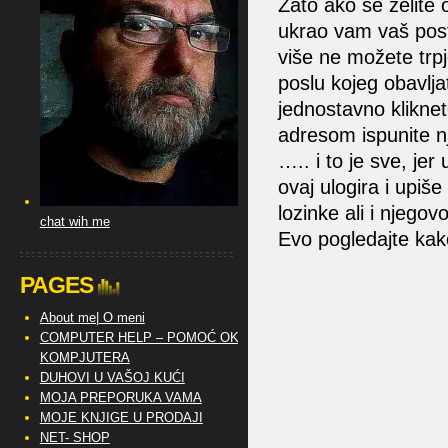
Zato ako se želite 
ukrao vam vaš post i
više ne možete trpje
poslu kojeg obavlja
jednostavno kliknet
adresom ispunite nj
….. i to je sve, jer
ovaj ulogira i upiš
lozinke ali i njegov
chat wih me
Evo pogledajte kako
PAGES
About me| O meni
COMPUTER HELP – POMOĆ OKO
KOMPJUTERA
DUHOVI U VAŠOJ KUĆI
MOJA PREPORUKA VAMA
MOJE KNJIGE U PRODAJI
NET- SHOP