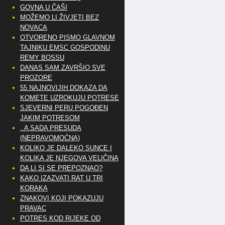
GOVNA U ČAŠI
MOŽEMO LI ŽIVJETI BEZ
NOVACA
OTVORENO PISMO GLAVNOM
TAJNIKU EMSC GOSPODINU
REMY BOSSU
DANAS SAM ZAVRŠIO SVE
PROZORE
55 NAJNOVIJIH DOKAZA DA
KOMETE UZROKUJU POTRESE
SJEVERNI PERU POGOĐEN
JAKIM POTRESOM
..A SADA PRESUDA
(NEPRAVOMOĆNA)
KOLIKO JE DALEKO SUNCE I
KOLIKA JE NJEGOVA VELIČINA
DA LI SI SE PREPOZNAO?
KAKO IZAZVATI RAT U TRI
KORAKA
ZNAKOVI KOJI POKAZUJU
PRAVAC
POTRES KOD RIJEKE OD