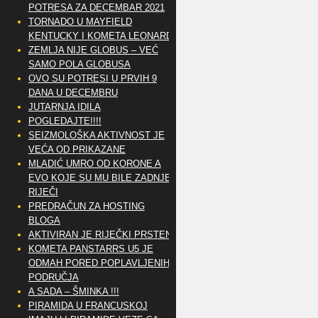
POTRESA ZA DECEMBAR 2021
TORNADO U MAYFIELD
KENTUCKY I KOMETA LEONARD
ZEMLJA NIJE GLOBUS – VEĆ
SAMO POLA GLOBUSA
OVO SU POTRESI U PRVIH 9
DANA U DECEMBRU
JUTARNJA IDILA
POGLEDAJTE!!!!
SEIZMOLOŠKA AKTIVNOST JE
VEĆA OD PRIKAZANE
MLADIĆ UMRO OD KORONE A
EVO KOJE SU MU BILE ZADNJE
RIJEČI
PREDRAČUN ZA HOSTING
BLOGA
AKTIVIRAN JE RIJEČKI PRSTEN
KOMETA PANSTARRS U5 JE
ODMAH PORED POPLAVLJENIH
PODRUČJA
A SADA – ŠMINKA !!!
PIRAMIDA U FRANCUSKOJ