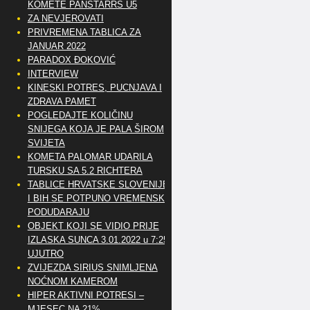
KOMETE PANSTARRS U5
ZA NEVJEROVATI
PRIVREMENA TABLICA ZA
JANUAR 2022
PARADOX ĐOKOVIĆ
INTERVIEW
KINESKI POTRES, PUCNJAVA I
ZDRAVA PAMET
POGLEDAJTE KOLIČINU
SNIJEGA KOJA JE PALA ŠIROM
SVIJETA
KOMETA PALOMAR UDARILA
TURSKU SA 5.2 RICHTERA
TABLICE HRVATSKE SLOVENIJE
I BIH SE POTPUNO VREMENSKI
PODUDARAJU
OBJEKT KOJI SE VIDIO PRIJE
IZLASKA SUNCA 3.01.2022 u 7:25
UJUTRO
ZVIJEZDA SIRIUS SNIMLJENA
NOĆNOM KAMEROM
HIPER AKTIVNI POTRESI –
MJESEC NA 21%