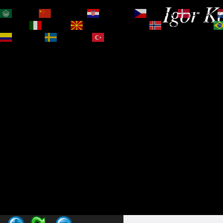
Igor Ko
العربية
简体中文
Hrvatski
Čeština‎
Dansk
Magyar
Italiano
Македонски јазик
Norsk bokmål
Español
Svenska
Türkçe