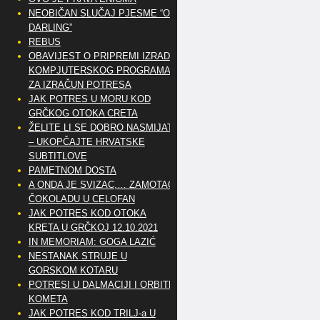
NEOBIČAN SLUČAJ PJESME “OH
DARLING”
REBUS
OBAVIJEST O PRIPREMI IZRADE
KOMPJUTERSKOG PROGRAMA
ZA IZRAČUN POTRESA
JAK POTRES U MORU KOD
GRČKOG OTOKA CRETA
ŽELITE LI SE DOBRO NASMIJATI
– UKOPČAJTE HRVATSKE
SUBTITLOVE
PAMETNOM DOSTA
A ONDA JE SVIZAC,… ZAMOTAO
ČOKOLADU U CELOFAN
JAK POTRES KOD OTOKA
KRETA U GRČKOJ 12.10.2021
IN MEMORIAM: GOGA LAZIĆ
NESTANAK STRUJE U
GORSKOM KOTARU
POTRESI U DALMACIJI I ORBITE
KOMETA
JAK POTRES KOD TRILJ-a U