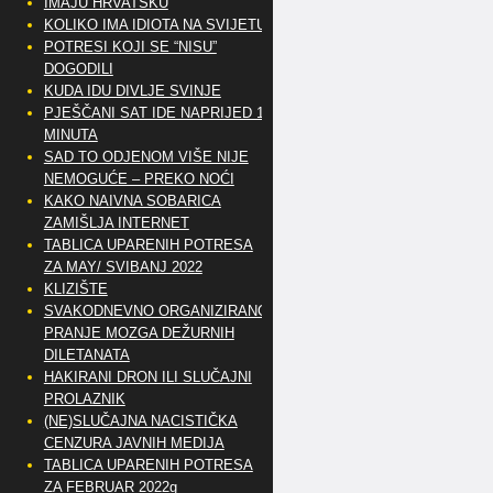
IMAJU HRVATSKU
KOLIKO IMA IDIOTA NA SVIJETU?
POTRESI KOJI SE “NISU”
DOGODILI
KUDA IDU DIVLJE SVINJE
PJEŠČANI SAT IDE NAPRIJED 10
MINUTA
SAD TO ODJENOM VIŠE NIJE
NEMOGUĆE – PREKO NOĆI
KAKO NAIVNA SOBARICA
ZAMIŠLJA INTERNET
TABLICA UPARENIH POTRESA
ZA MAY/ SVIBANJ 2022
KLIZIŠTE
SVAKODNEVNO ORGANIZIRANO
PRANJE MOZGA DEŽURNIH
DILETANATA
HAKIRANI DRON ILI SLUČAJNI
PROLAZNIK
(NE)SLUČAJNA NACISTIČKA
CENZURA JAVNIH MEDIJA
TABLICA UPARENIH POTRESA
ZA FEBRUAR 2022g