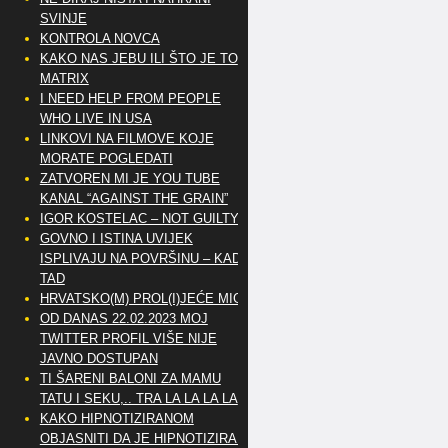
SVINJE
KONTROLA NOVCA
KAKO NAS JEBU ILI ŠTO JE TO
MATRIX
I NEED HELP FROM PEOPLE
WHO LIVE IN USA
LINKOVI NA FILMOVE KOJE
MORATE POGLEDATI
ZATVOREN MI JE YOU TUBE
KANAL “AGAINST THE GRAIN”
IGOR KOSTELAC – NOT GUILTY
GOVNO I ISTINA UVIJEK
ISPLIVAJU NA POVRŠINU – KAD
TAD
HRVATSKO(M) PROL(I)JEĆE MIG
OD DANAS 22.02.2023 MOJ
TWITTER PROFIL VIŠE NIJE
JAVNO DOSTUPAN
TI ŠARENI BALONI ZA MAMU
TATU I SEKU,.. TRA LA LA LA LA
KAKO HIPNOTIZIRANOM
OBJASNITI DA JE HIPNOTIZIRAN