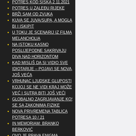
POTRES KOD SISKA 2.11.2021
POTRES U ZALEĐU RIJEKE
BRŽI SAM OD ZVUKA
KUVA SE JUVA/SUPA, A MOGLA
BI I ISKIPIT
U TOKU JE SCENARIJ IZ FILMA
MELANCHOLIA
NA ISTOKU KASNO
POSLIJEPODNE SAKRIVAJU
DIVA NAD HORIZONTOM
KAD MISLIŠ DA SI VIDIO SVE
IDIOTARIJE – POJAVI SE NOVA,..
JOŠ VEĆA
VRHUNAC LJUDSKE GLUPOSTI
KOJOJ SE NE VIDI KRAJ MOŽE
VEĆ I SUTRA BITI JOŠ VEĆI
GLOBALNO ZAGRIJAVANJE KOSI
SE SA ZAKONIMA FIZIKE
NOVA PRIVREMENA TABLICA
POTRESA 10 / 21
IN MEMORIAM: BRANKO
BERKOVIĆ
OVO JE PRAVA ENIGMA