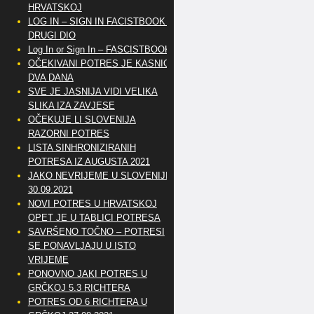
HRVATSKOJ
LOG IN – SIGN IN FACISTBOOK –
DRUGI DIO
Log In or Sign In – FASCISTBOOK
OČEKIVANI POTRES JE KASNIO
DVA DANA
SVE JE JASNIJA VIDI VELIKA
SLIKA IZA ZAVJESE
OČEKUJE LI SLOVENIJA
RAZORNI POTRES
LISTA SINHRONIZIRANIH
POTRESA IZ AUGUSTA 2021
JAKO NEVRIJEME U SLOVENIJI
30.09.2021
NOVI POTRES U HRVATSKOJ
OPET JE U TABLICI POTRESA
SAVRŠENO TOČNO – POTRESI
SE PONAVLJAJU U ISTO
VRIJEME
PONOVNO JAKI POTRES U
GRČKOJ 5.3 RICHTERA
POTRES OD 6 RICHTERA U