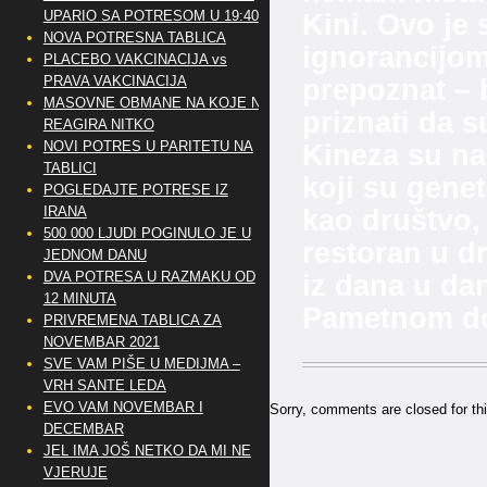
UPARIO SA POTRESOM U 19:40
Kini. Ovo je 
NOVA POTRESNA TABLICA
ignorancijom
PLACEBO VAKCINACIJA vs
PRAVA VAKCINACIJA
prepoznat – 
MASOVNE OBMANE NA KOJE NE
priznati da s
REAGIRA NITKO
NOVI POTRES U PARITETU NA
Kineza su na
TABLICI
koji su genet
POGLEDAJTE POTRESE IZ
IRANA
kao društvo, 
500 000 LJUDI POGINULO JE U
restoran u dr
JEDNOM DANU
DVA POTRESA U RAZMAKU OD
iz dana u dan
12 MINUTA
Pametnom d
PRIVREMENA TABLICA ZA
NOVEMBAR 2021
SVE VAM PIŠE U MEDIJMA –
VRH SANTE LEDA
EVO VAM NOVEMBAR I
Sorry, comments are closed for thi
DECEMBAR
JEL IMA JOŠ NETKO DA MI NE
VJERUJE