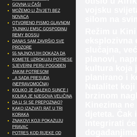
otišlo u Afri
GOVNA U ČAŠI
vojsku svije
MOŽEMO LI ŽIVJETI BEZ
NOVACA
silom na svi
OTVORENO PISMO GLAVNOM
TAJNIKU EMSC GOSPODINU
Režim u Kini 
REMY BOSSU
eksplozivna 
DANAS SAM ZAVRŠIO SVE
PROZORE
slučajna, ve
55 NAJNOVIJIH DOKAZA DA
planovi, napr
KOMETE UZROKUJU POTRESE
SJEVERNI PERU POGOĐEN
kultura koja
JAKIM POTRESOM
planirano i k
..A SADA PRESUDA
(NEPRAVOMOĆNA)
Natalitet koj
KOLIKO JE DALEKO SUNCE I
brzinom nagl
KOLIKA JE NJEGOVA VELIČINA
DA LI SI SE PREPOZNAO?
Kinezima ne 
KAKO IZAZVATI RAT U TRI
djeteta. Čak i
KORAKA
ZNAKOVI KOJI POKAZUJU
integrirati ć
PRAVAC
događanjima,
POTRES KOD RIJEKE OD