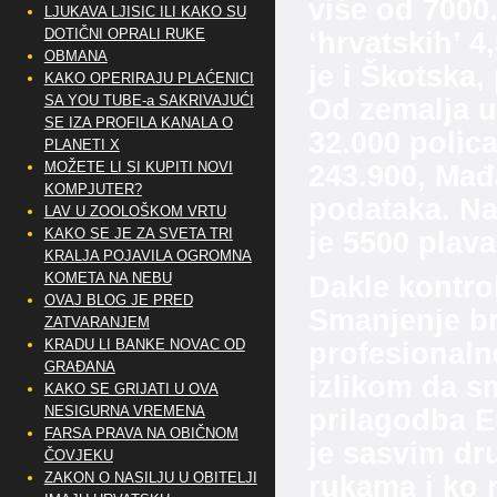
više od 7000
LJUKAVA LJISIC ILI KAKO SU
DOTIČNI OPRALI RUKE
‘hrvatskih’ 4
OBMANA
je i Škotska,
KAKO OPERIRAJU PLAĆENICI
SA YOU TUBE-a SAKRIVAJUĆI
Od zemalja u
SE IZA PROFILA KANALA O
32.000 policaj
PLANETI X
MOŽETE LI SI KUPITI NOVI
243.900, Mađ
KOMPJUTER?
podataka. N
LAV U ZOOLOŠKOM VRTU
KAKO SE JE ZA SVETA TRI
je 5500 plava
KRALJA POJAVILA OGROMNA
KOMETA NA NEBU
Dakle kontrol
OVAJ BLOG JE PRED
Smanjenje br
ZATVARANJEM
KRADU LI BANKE NOVAC OD
profesionaln
GRAĐANA
izlikom da s
KAKO SE GRIJATI U OVA
NESIGURNA VREMENA
prilagodba E
FARSA PRAVA NA OBIČNOM
je sasvim dr
ČOVJEKU
ZAKON O NASILJU U OBITELJI
rukama i ko n