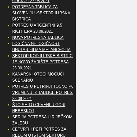
GRČKOJ 27.08.2021
POTRESNA TABLICA ZA
SLOVENIJU -SEKTOR ILIRSKA
BISTRICA
POTRES U ARGENTINI 9,5
RICHTERA 23.09.2021
NOVA POTRESNA TABLICA
LOGIČNA NELOGIČNOST
UNUTAR FILMA MELANCHOLIA
SEKTOR KOD ILIRSKE BISTRICE
JE NOVO ŽARIŠTE POTRESA
23.09.2021
KANARSKI OTOCI MOGUĆI
SCENARIO
POTRES U PETRINJI TOČNO PO
VREMENU IZ TABLICE POTRESA
23.09.2021
ŠTO SE TO CRVENI U GORI
NEBESKOJ
SERIJA POTRESA U RIJEČKOM
ZALEĐU
ČETVRTI I PETI POTRES ZA
REDOM U ISTOM SEKTORU