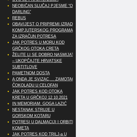
NEOBIČAN SLUČAJ PJESME “OH
DARLING”
REBUS
OBAVIJEST O PRIPREMI IZRADE
KOMPJUTERSKOG PROGRAMA
ZA IZRAČUN POTRESA
JAK POTRES U MORU KOD
GRČKOG OTOKA CRETA
ŽELITE LI SE DOBRO NASMIJATI
– UKOPČAJTE HRVATSKE
SUBTITLOVE
PAMETNOM DOSTA
A ONDA JE SVIZAC,… ZAMOTAO
ČOKOLADU U CELOFAN
JAK POTRES KOD OTOKA
KRETA U GRČKOJ 12.10.2021
IN MEMORIAM: GOGA LAZIĆ
NESTANAK STRUJE U
GORSKOM KOTARU
POTRESI U DALMACIJI I ORBITE
KOMETA
JAK POTRES KOD TRILJ-a U