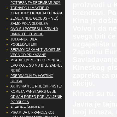
POTRESA ZA DECEMBAR 2021
proizvodi u K
TORNADO U MAYFIELD
brendovi. Po
KENTUCKY I KOMETA LEONARD
ZEMLJA NIJE GLOBUS – VEĆ
Kina je došl
SAMO POLA GLOBUSA
Volvo i da n
OVO SU POTRESI U PRVIH 9
DANA U DECEMBRU
svega biti ć
JUTARNJA IDILA
uzgajališta 
POGLEDAJTE!!!!
SEIZMOLOŠKA AKTIVNOST JE
Zapadnu Eur
VEĆA OD PRIKAZANE
Savladavanje
MLADIĆ UMRO OD KORONE A
EVO KOJE SU MU BILE ZADNJE
Kineskog pis
RIJEČI
zapreka za p
PREDRAČUN ZA HOSTING
BLOGA
akciju.
AKTIVIRAN JE RIJEČKI PRSTEN
KOMETA PANSTARRS U5 JE
Kinezi su tu.
ODMAH PORED POPLAVLJENIH
PODRUČJA
Javna je tajn
A SADA – ŠMINKA !!!
broj Kineza, 
PIRAMIDA U FRANCUSKOJ