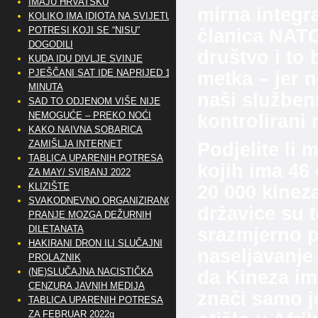
IMAJU HRVATSKU
mirna integra
KOLIKO IMA IDIOTA NA SVIJETU?
POTRESI KOJI SE “NISU”
članica NAT
DOGODILI
društvo i to 
KUDA IDU DIVLJE SVINJE
PJEŠČANI SAT IDE NAPRIJED 10
metka – jer n
MINUTA
naši službeni
SAD TO ODJENOM VIŠE NIJE
NEMOGUĆE – PREKO NOĆI
kontrolirani
KAKO NAIVNA SOBARICA
ZAMIŠLJA INTERNET
Podjelite li 
TABLICA UPARENIH POTRESA
kojih ima 46
ZA MAY/ SVIBANJ 2022
KLIZIŠTE
20 000 kinez
SVAKODNEVNO ORGANIZIRANO
državice su t
PRANJE MOZGA DEŽURNIH
DILETANATA
srazmjerno p
HAKIRANI DRON ILI SLUČAJNI
naseljavanje
PROLAZNIK
(NE)SLUČAJNA NACISTIČKA
da Kineza ima
CENZURA JAVNIH MEDIJA
znači samo j
TABLICA UPARENIH POTRESA
ZA FEBRUAR 2022g