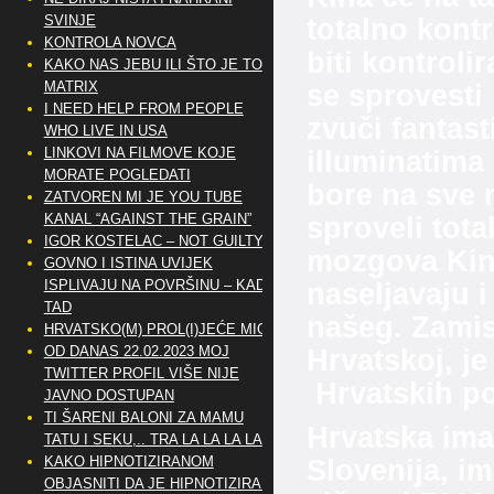
SVINJE
totalno kontr
KONTROLA NOVCA
biti kontrol
KAKO NAS JEBU ILI ŠTO JE TO
MATRIX
se sprovesti
I NEED HELP FROM PEOPLE
zvuči fantast
WHO LIVE IN USA
LINKOVI NA FILMOVE KOJE
illuminatima
MORATE POGLEDATI
bore na sve n
ZATVOREN MI JE YOU TUBE
KANAL “AGAINST THE GRAIN”
sproveli tot
IGOR KOSTELAC – NOT GUILTY
mozgova Kine
GOVNO I ISTINA UVIJEK
ISPLIVAJU NA POVRŠINU – KAD
naseljavaju i
TAD
našeg. Zamis
HRVATSKO(M) PROL(I)JEĆE MIG
OD DANAS 22.02.2023 MOJ
Hrvatskoj, j
TWITTER PROFIL VIŠE NIJE
Hrvatskih po
JAVNO DOSTUPAN
TI ŠARENI BALONI ZA MAMU
Hrvatska ima
TATU I SEKU,.. TRA LA LA LA LA
KAKO HIPNOTIZIRANOM
Slovenija, im
OBJASNITI DA JE HIPNOTIZIRAN