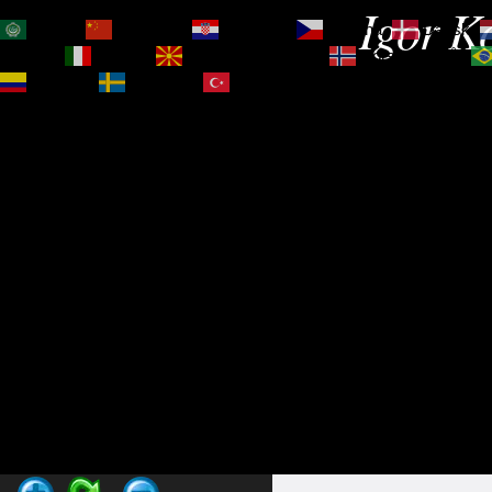
Igor Ko
العربية
简体中文
Hrvatski
Čeština‎
Dansk
Magyar
Italiano
Македонски јазик
Norsk bokmål
Español
Svenska
Türkçe