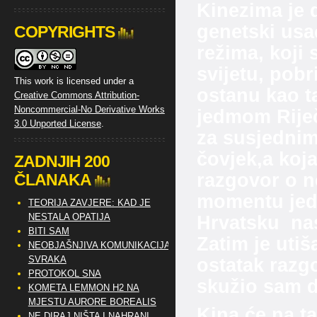
Kinezima je
genetski usa
COPYRIGHTS
režima, koji 
svijetu, pobr
This work is licensed under a
ostanu kao ta
Creative Commons Attribution-
Noncommercial-No Derivative Works
jedmom Riječ
3.0 Unported License
.
za susjednim 
čovjek,a koj
ZADNJIH 200
razgovor o n
ČLANAKA
momentu jedan
TEORIJA ZAVJERE: KAD JE
NESTALA OPATIJA
Hrvatsku nas
BITI SAM
Zatim je utiš
NEOBJAŠNJIVA KOMUNIKACIJA
SVRAKA
ostatak razg
PROTOKOL SNA
skužio sam da
KOMETA LEMMON H2 NA
MJESTU AURORE BOREALIS
Kina će na ta
NE DIRAJ NIŠTA I NAHRANI