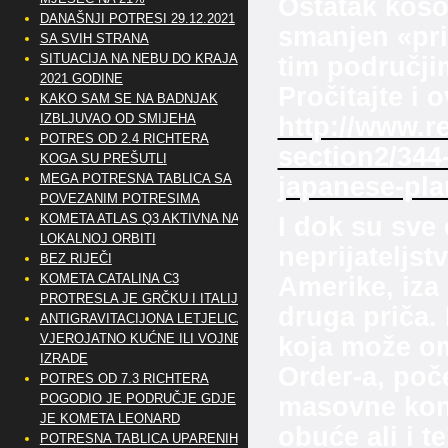
Ostatak kosoo
DANAŠNJI POTRESI 29.12.2021
smanjen «pri
SA SVIH STRANA
SITUACIJA NA NEBU DO KRAJA
tim područji
2021 GODINE
Pročitajte i 
KAKO SAM SE NA BADNJAK
IZBLJUVAO OD SMIJEHA
http://www.
POTRES OD 2.4 RICHTERA
section2/344
KOGA SU PREŠUTLI
MEGA POTRESNA TABLICA SA
japanese-pla
POVEZANIM POTRESIMA
KOMETA ATLAS Q3 AKTIVNA NA
I dok su sve o
LOKALNOJ ORBITI
neprijateljst
BEZ RIJEČI
KOMETA CATALINA C3
Amerike, iza 
PROTRESLA JE GRČKU I ITALIJU
druga priča. 
ANTIGRAVITACIJONA LETJELICA
VJEROJATNO KUĆNE ILI VOJNE
koja može om
IZRADE
Order-a, poč
POTRES OD 7.3 RICHTERA
POGODIO JE PODRUČJE GDJE
masovne kont
JE KOMETA LEONARD
obuće ali i t
POTRESNA TABLICA UPARENIH