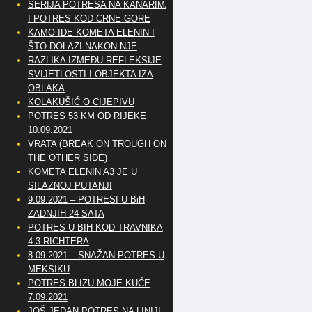
SERIJA POTRESA NA KANARIMA
I POTRES KOD CRNE GORE
KAMO IDE KOMETA ELENIN I
ŠTO DOLAZI NAKON NJE
RAZLIKA IZMEĐU REFLEKSIJE
SVIJETLOSTI I OBJEKTA IZA
OBLAKA
KOLAKUŠIĆ O CIJEPIVU
POTRES 53 KM OD RIJEKE
10.09.2021
VRATA (BREAK ON TROUGH ON
THE OTHER SIDE)
KOMETA ELENIN A3 JE U
SILAZNOJ PUTANJI
9.09.2021 – POTRESI U BiH
ZADNJIH 24 SATA
POTRES U BIH KOD TRAVNIKA
4.3 RICHTERA
8.09.2021 – SNAŽAN POTRES U
MEKSIKU
POTRES BLIZU MOJE KUĆE
7.09.2021
JOŠ JEDAN POTRES NA LINIJI