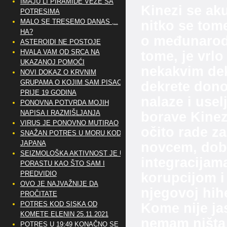
IMAJU LI PIRAMIDE VEZE SA
Kinezi se aku
POTRESIMA
MALO SE TRESEMO DANAS ,..
nitko se tome
HA?
o međunarod
ASTEROIDI NE POSTOJE
HVALA VAM OD SRCA NA
tome, je vrlo 
UKAZANOJ POMOĆI
nekakvim de
NOVI DOKAZ O KRVNIM
GRUPAMA O KOJIM SAM PISAO
dekrete donos
PRIJE 19 GODINA
nalaze i usel
PONOVNA POTVRDA MOJIH
NAPISA I RAZMIŠLJANJA
borave Kinez
VIRUS JE PONOVNO MUTIRAO
očito rade za
SNAŽAN POTRES U MORU KOD
JAPANA
novcem, dob
SEIZMOLOŠKA AKTIVNOST JE U
integracijam
PORASTU KAO ŠTO SAM I
PREDVIDIO
korupcijom i
OVO JE NAJVAŽNIJE DA
njegovoj hihe
PROČITATE
POTRES KOD SISKA OD
Kome nije ja
KOMETE ELENIN 25.11.2021
nemam ništa 
POTRES U 19:49 KONAČNO SE