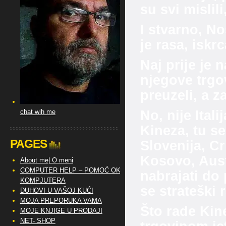
su svi mislil
I stvarno, N
je rasa, isk
Naj prije je n
njegove trgo
preuzeli, a z
No, nije Ital
chat wih me
Kineza, tu se
PAGES
Slovenija, C
Kosovo, Aus
About me| O meni
COMPUTER HELP – POMOĆ OKO
nabrajati do 
KOMPJUTERA
se strateški 
DUHOVI U VAŠOJ KUĆI
MOJA PREPORUKA VAMA
Što rade Kin
MOJE KNJIGE U PRODAJI
NET- SHOP