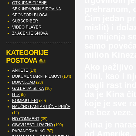
trgovinom jef
OTKUPNE CIJENE
prehranom, o
SEKUNDARNIH SIROVINA
SPONZORI BLOGA
Čim jedan pr
SUBSCRIBER
mislit) i dol
VIDEO PLAYER
ZNAČENJE SNOVA
ne mijenja se
samo povećav
KATEGORIJE
milion Kineza
POSTOVA
Ako pažljivo 
ANKETE
(14)
Kini, kao i n
DOKUMENTARNI FILMOVI
(104)
DOWNLOAD
(23)
nagli rast in
GALERIJA SLIKA
(10)
da je Kina č
HTZ
(5)
KOMPJUTERI
(39)
koje je sve r
NAUČNO FANTASTIČNE PRIČE
ne bez veze.
(12)
NO COMMENT
(39)
Kina je naras
OBAVIJESTI I RAZNO
(199)
PARANORMALNO
(87)
od Amerike.