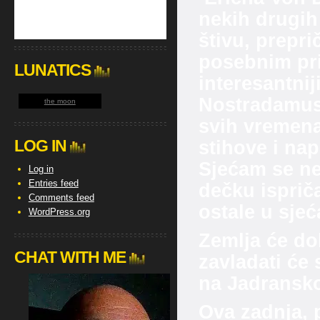
nekih drugih
štivu, prepri
posebnim pr
LUNATICS
interesantnij
Nostradamus
the moon
svih vremena,
LOG IN
stihove i na
Sjećam se ne
Log in
Entries feed
dečku ispriča
Comments feed
ostale u sjeć
WordPress.org
Zemlja će do
CHAT WITH ME
zavladati će 
na Jadransk
Ova zadnja, p