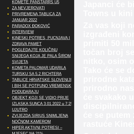
KOMETE PANSTARRS U5
Japanci će b
ZA NEVJEROVATI
Towns u kini
PRIVREMENA TABLICA ZA
JANUAR 2022
Za vas koji 
PARADOX ĐOKOVIĆ
INTERVIEW
izgrađeni ko
KINESKI POTRES, PUCNJAVA I
primiti 50 mi
ZDRAVA PAMET
POGLEDAJTE KOLIČINU
točan broj se
SNIJEGA KOJA JE PALA ŠIROM
nitko, osim on
SVIJETA
KOMETA PALOMAR UDARILA
Tako će se do
TURSKU SA 5.2 RICHTERA
prirodne kata
TABLICE HRVATSKE SLOVENIJE
I BIH SE POTPUNO VREMENSKI
prirodno nasta
PODUDARAJU
će svakako u
OBJEKT KOJI SE VIDIO PRIJE
IZLASKA SUNCA 3.01.2022 u 7:25
discipilnira
UJUTRO
će se putem z
ZVIJEZDA SIRIUS SNIMLJENA
NOĆNOM KAMEROM
rastuće Kine
HIPER AKTIVNI POTRESI –
MJESEC NA 21%