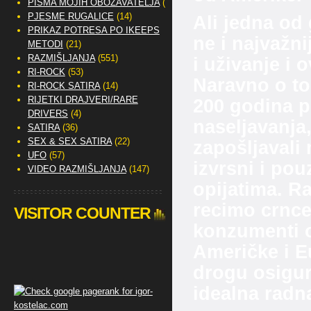
PISMA MOJIH OBOŽAVATELJA
(2)
PJESME RUGALICE
(14)
Ali jedna od
PRIKAZ POTRESA PO IKEEPS
ne i najvažn
METODI
(21)
RAZMIŠLJANJA
(551)
i uživanje i 
RI-ROCK
(53)
Naravno o tom
RI-ROCK SATIRA
(14)
RIJETKI DRAJVERI/RARE
200 godina pl
DRIVERS
(4)
naseljavanja,
SATIRA
(36)
SEX & SEX SATIRA
(22)
zapošljavali
UFO
(57)
izvrsni i pou
VIDEO RAZMIŠLJANJA
(147)
opijatima. R
recimo crnce,
VISITOR COUNTER
konzumenti o
Američke i E
drogu osigura
idealna radna