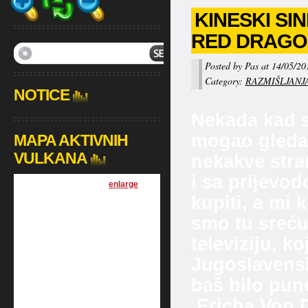
KINESKI SIN
RED DRAGON
Posted by Pas at 14/05/20
Category:
RAZMIŠLJANJ
NOTICE
Nekada kad s
mogao gledat
MAPA AKTIVNIH
VULKANA
nekakve stra
i sa prijevod
[
enlarge
]
kupiti, a mi k
smo tu sreću
televiziju, k
Jugoslavenske
baš bilo pun
Ericha Von Da