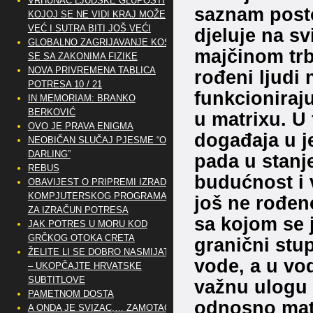
VRHUNAC LJUDSKE GLUPOSTI
saznam posto
KOJOJ SE NE VIDI KRAJ MOŽE
VEĆ I SUTRA BITI JOŠ VEĆI
djeluje na sv
GLOBALNO ZAGRIJAVANJE KOSI
majčinom trb
SE SA ZAKONIMA FIZIKE
NOVA PRIVREMENA TABLICA
rođeni ljudi 
POTRESA 10 / 21
funkcioniraju
IN MEMORIAM: BRANKO
BERKOVIĆ
u matrixu. U 
OVO JE PRAVA ENIGMA
događaja u j
NEOBIČAN SLUČAJ PJESME “OH
DARLING”
pada u stanje
REBUS
budućnost i v
OBAVIJEST O PRIPREMI IZRADE
KOMPJUTERSKOG PROGRAMA
još ne rođeno
ZA IZRAČUN POTRESA
sa kojom se j
JAK POTRES U MORU KOD
GRČKOG OTOKA CRETA
granični stup
ŽELITE LI SE DOBRO NASMIJATI
vode, a u vod
– UKOPČAJTE HRVATSKE
SUBTITLOVE
važnu ulogu 
PAMETNOM DOSTA
odnosno matr
A ONDA JE SVIZAC,… ZAMOTAO