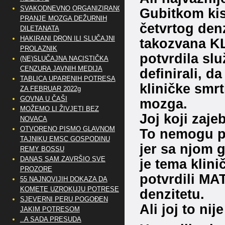
SVAKODNEVNO ORGANIZIRANO
Gubitkom ki
PRANJE MOZGA DEŽURNIH
četvrtog denz
DILETANATA
HAKIRANI DRON ILI SLUČAJNI
takozvana KL
PROLAZNIK
potvrdila sl
(NE)SLUČAJNA NACISTIČKA
CENZURA JAVNIH MEDIJA
definirali, d
TABLICA UPARENIH POTRESA
kliničke smrti
ZA FEBRUAR 2022g
GOVNA U ČAŠI
mozga.
MOŽEMO LI ŽIVJETI BEZ
Joj koji zajeb
NOVACA
OTVORENO PISMO GLAVNOM
To nemogu po
TAJNIKU EMSC GOSPODINU
jer sa njom g
REMY BOSSU
DANAS SAM ZAVRŠIO SVE
je tema klini
PROZORE
potvrdili MA
55 NAJNOVIJIH DOKAZA DA
KOMETE UZROKUJU POTRESE
denzitetu.
SJEVERNI PERU POGOĐEN
Ali joj to ni
JAKIM POTRESOM
..A SADA PRESUDA