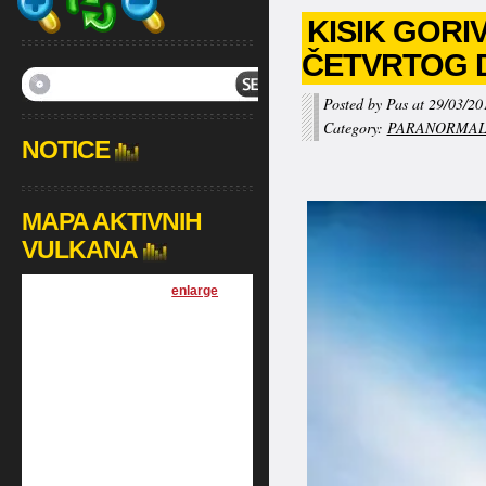
KISIK GORI
ČETVRTOG 
Posted by Pas at 29/03/20
Category:
PARANORMA
NOTICE
MAPA AKTIVNIH
VULKANA
[
enlarge
]