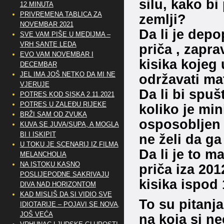
silu, kako bi
12 MINUTA
PRIVREMENA TABLICA ZA
zemlji?
NOVEMBAR 2021
Da li je depo
SVE VAM PIŠE U MEDIJMA –
VRH SANTE LEDA
priča , zapra
EVO VAM NOVEMBAR I
kisika kojeg
DECEMBAR
JEL IMA JOŠ NETKO DA MI NE
održavati ma
VJERUJE
Da li bi spuš
POTRES KOD SISKA 2.11.2021
POTRES U ZALEĐU RIJEKE
koliko je mi
BRŽI SAM OD ZVUKA
osposobljen n
KUVA SE JUVA/SUPA, A MOGLA
BI I ISKIPIT
ne želi da g
U TOKU JE SCENARIJ IZ FILMA
Da li je to m
MELANCHOLIA
NA ISTOKU KASNO
priča iza 20
POSLIJEPODNE SAKRIVAJU
kisika ispod
DIVA NAD HORIZONTOM
KAD MISLIŠ DA SI VIDIO SVE
To su pitanja
IDIOTARIJE – POJAVI SE NOVA,..
JOŠ VEĆA
na koja si n