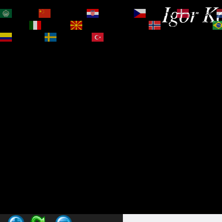
Igor Ko
العربية
简体中文
Hrvatski
Čeština‎
Dansk
Magyar
Italiano
Македонски јазик
Norsk bokmål
Español
Svenska
Türkçe