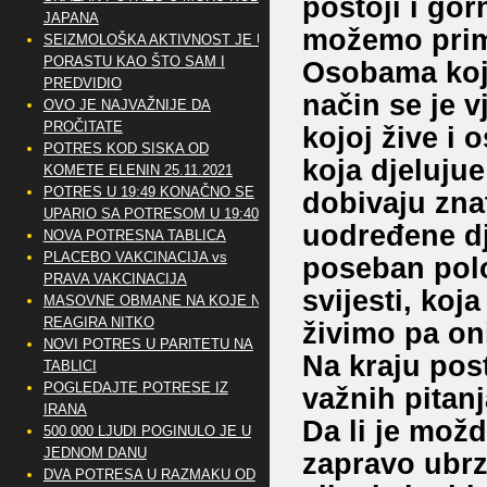
postoji i gor
JAPANA
možemo primi
SEIZMOLOŠKA AKTIVNOST JE U
PORASTU KAO ŠTO SAM I
Osobama koje 
PREDVIDIO
način se je v
OVO JE NAJVAŽNIJE DA
PROČITATE
kojoj žive i 
POTRES KOD SISKA OD
koja djelujue
KOMETE ELENIN 25.11.2021
POTRES U 19:49 KONAČNO SE
dobivaju znat
UPARIO SA POTRESOM U 19:40
uodređene dj
NOVA POTRESNA TABLICA
PLACEBO VAKCINACIJA vs
poseban polo
PRAVA VAKCINACIJA
svijesti, koj
MASOVNE OBMANE NA KOJE NE
REAGIRA NITKO
živimo pa on
NOVI POTRES U PARITETU NA
Na kraju pos
TABLICI
POGLEDAJTE POTRESE IZ
važnih pitanj
IRANA
Da li je možd
500 000 LJUDI POGINULO JE U
JEDNOM DANU
zapravo ubrz
DVA POTRESA U RAZMAKU OD