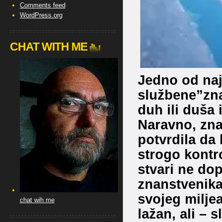
Comments feed
WordPress.org
CHAT WITH ME
Jedno od naj
službene”znan
duh ili duša 
Naravno, zna
potvrdila da 
strogo kontr
stvari ne dop
znanstvenika
svojeg miljea
chat wih me
lažan, ali – 