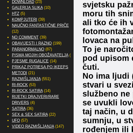
DOWNLOAD
(23)
svjetsku pažn
GALERIJA SLIKA
(10)
moru tih sni
HTZ
(5)
KOMPJUTERI
(39)
ali tko će ih
NAUČNO FANTASTIČNE PRIČE
fotomontažam
(12)
NO COMMENT
(39)
lovaca na pub
OBAVIJESTI I RAZNO
(199)
To je naroči
PARANORMALNO
(87)
PISMA MOJIH OBOŽAVATELJA
(2)
pod upisom du
PJESME RUGALICE
(14)
čuti.
PRIKAZ POTRESA PO IKEEPS
METODI
(21)
No ima ljudi 
RAZMIŠLJANJA
(551)
stvari u sve
RI-ROCK
(53)
RI-ROCK SATIRA
(14)
službeno ne p
RIJETKI DRAJVERI/RARE
se uvukli lov
DRIVERS
(4)
SATIRA
(36)
taj način, u
SEX & SEX SATIRA
(22)
sumnju, u stv
UFO
(57)
VIDEO RAZMIŠLJANJA
(147)
rođenjem ili 