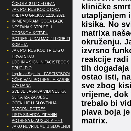
ČOKOLADU U CELOFAN
kliničke smr
JAK POTRES KOD OTOKA
utapljanjem i
KRETA U GRČKOJ 12.10.2021
IN MEMORIAM: GOGA LAZIĆ
kisika. No s
NESTANAK STRUJE U
matrixa naš
GORSKOM KOTARU
POTRESI U DALMACIJI I ORBITE
okruženju. Ja
KOMETA
izvrsno funk
JAK POTRES KOD TRILJ-a U
HRVATSKOJ
reakcije radi
LOG IN – SIGN IN FACISTBOOK –
tih događaja n
DRUGI DIO
Log In or Sign In – FASCISTBOOK
ostao isti, n
OČEKIVANI POTRES JE KASNIO
sve zbog kisi
DVA DANA
SVE JE JASNIJA VIDI VELIKA
vrijeme, dok
SLIKA IZA ZAVJESE
trebalo bi vi
OČEKUJE LI SLOVENIJA
RAZORNI POTRES
plava boja je
LISTA SINHRONIZIRANIH
matrix.
POTRESA IZ AUGUSTA 2021
JAKO NEVRIJEME U SLOVENIJI