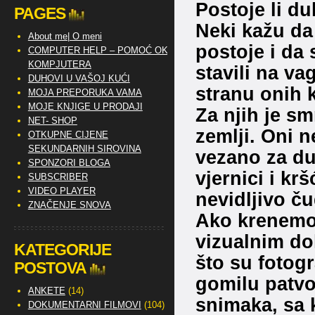
Postoje li du
PAGES
Neki kažu da
About me| O meni
postoje i da 
COMPUTER HELP – POMOĆ OKO
KOMPJUTERA
stavili na v
DUHOVI U VAŠOJ KUĆI
stranu onih k
MOJA PREPORUKA VAMA
MOJE KNJIGE U PRODAJI
Za njih je sm
NET- SHOP
zemlji. Oni ne
OTKUPNE CIJENE
SEKUNDARNIH SIROVINA
vezano za duh
SPONZORI BLOGA
vjernici i kr
SUBSCRIBER
VIDEO PLAYER
nevidljivo č
ZNAČENJE SNOVA
Ako krenemo 
vizualnim do
KATEGORIJE
što su fotogr
POSTOVA
gomilu patvor
ANKETE
(14)
snimaka, sa k
DOKUMENTARNI FILMOVI
(104)