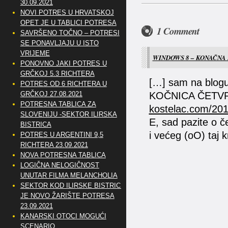
30.09.2021
NOVI POTRES U HRVATSKOJ
OPET JE U TABLICI POTRESA
1 Comment
SAVRŠENO TOČNO – POTRESI
SE PONAVLJAJU U ISTO
VRIJEME
WINDOWS 8 – KONAČNA P
PONOVNO JAKI POTRES U
GRČKOJ 5.3 RICHTERA
[…] sam na blog
POTRES OD 6 RICHTERA U
KOČNICA ČETV
GRČKOJ 27.08.2021
POTRESNA TABLICA ZA
kostelac.com/2011
SLOVENIJU -SEKTOR ILIRSKA
E, sad pazite o č
BISTRICA
i većeg (oO) taj k
POTRES U ARGENTINI 9,5
RICHTERA 23.09.2021
NOVA POTRESNA TABLICA
LOGIČNA NELOGIČNOST
UNUTAR FILMA MELANCHOLIA
SEKTOR KOD ILIRSKE BISTRICE
JE NOVO ŽARIŠTE POTRESA
23.09.2021
KANARSKI OTOCI MOGUĆI
SCENARIO