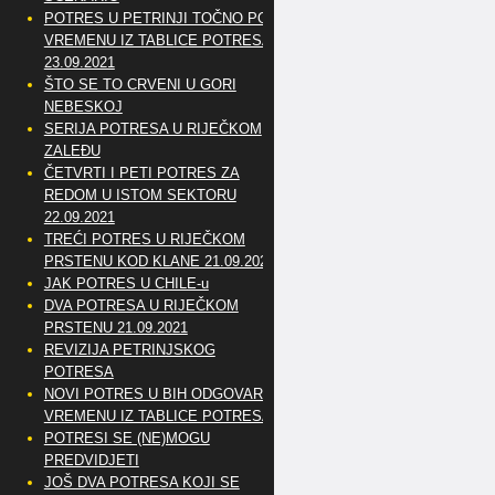
POTRES U PETRINJI TOČNO PO
VREMENU IZ TABLICE POTRESA
23.09.2021
ŠTO SE TO CRVENI U GORI
NEBESKOJ
SERIJA POTRESA U RIJEČKOM
ZALEĐU
ČETVRTI I PETI POTRES ZA
REDOM U ISTOM SEKTORU
22.09.2021
TREĆI POTRES U RIJEČKOM
PRSTENU KOD KLANE 21.09.2021
JAK POTRES U CHILE-u
DVA POTRESA U RIJEČKOM
PRSTENU 21.09.2021
REVIZIJA PETRINJSKOG
POTRESA
NOVI POTRES U BIH ODGOVARA
VREMENU IZ TABLICE POTRESA
POTRESI SE (NE)MOGU
PREDVIDJETI
JOŠ DVA POTRESA KOJI SE