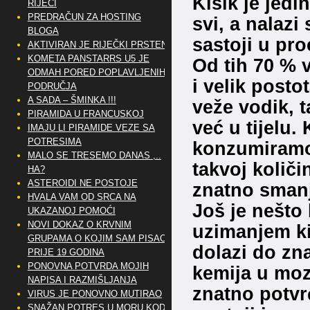
Kisik je jedi
RIJEČI
PREDRAČUN ZA HOSTING
svi, a nalazi
BLOGA
sastoji u pr
AKTIVIRAN JE RIJEČKI PRSTEN
KOMETA PANSTARRS U5 JE
Od tih 70 % 
ODMAH PORED POPLAVLJENIH
i velik posto
PODRUČJA
A SADA – ŠMINKA !!!
veže vodik, t
PIRAMIDA U FRANCUSKOJ
već u tijelu. 
IMAJU LI PIRAMIDE VEZE SA
POTRESIMA
konzumiramo.
MALO SE TRESEMO DANAS ,..
takvoj količi
HA?
ASTEROIDI NE POSTOJE
znatno sman
HVALA VAM OD SRCA NA
Još je nešto 
UKAZANOJ POMOĆI
NOVI DOKAZ O KRVNIM
uzimanjem ki
GRUPAMA O KOJIM SAM PISAO
dolazi do zn
PRIJE 19 GODINA
PONOVNA POTVRDA MOJIH
kemija u moz
NAPISA I RAZMIŠLJANJA
znatno potvr
VIRUS JE PONOVNO MUTIRAO
SNAŽAN POTRES U MORU KOD