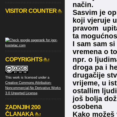
način.
VISITOR COUNTER
Sasvim je op
koji vjeruje 
pravom upita
ta mogućnos
I sam sam si
vremena o to
npr. o ljudim
COPYRIGHTS
droga pa i h
drugačije stv
This work is licensed under a
vrijeme, u ist
Creative Commons Attribution-
Noncommercial-No Derivative Works
ostallim ljud
3.0 Unported License
.
još bolja doži
osobena
ZADNJIH 200
Kako možeš v
ČLANAKA