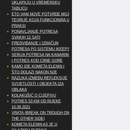
UKLAPAJU U VREMENSKU
TABLICU
ETO VAM NOVE POTVRDE MOJE
TEORIJE KOJA FUNKCIONIRA U
PRAKSI
PONAVLJANJE POTRESA
SVAKIH 12 SATI
PREDVIĐANJE I IZRAČUN
POTRESA PO SISTEMU IKEEPS
SERIJA POTRESA NA KANARIMA
I POTRES KOD CRNE GORE
KAMO IDE KOMETA ELENIN I
ŠTO DOLAZI NAKON NJE
RAZLIKA IZMEĐU REFLEKSIJE
SVIJETLOSTI I OBJEKTA IZA
OBLAKA
KOLAKUŠIĆ O CIJEPIVU
POTRES 53 KM OD RIJEKE
10.09.2021
VRATA (BREAK ON TROUGH ON
THE OTHER SIDE)
KOMETA ELENIN A3 JE U