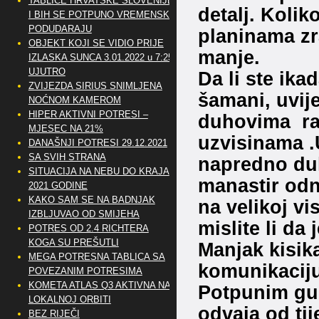
TABLICE HRVATSKE SLOVENIJE
detalj. Koli
I BIH SE POTPUNO VREMENSKI
PODUDARAJU
planinama zra
OBJEKT KOJI SE VIDIO PRIJE
manje.
IZLASKA SUNCA 3.01.2022 u 7:25
UJUTRO
Da li ste ika
ZVIJEZDA SIRIUS SNIMLJENA
šamani, uvij
NOĆNOM KAMEROM
HIPER AKTIVNI POTRESI –
duhovima rad
MJESEC NA 21%
uzvisinama 
DANAŠNJI POTRESI 29.12.2021
SA SVIH STRANA
napredno duh
SITUACIJA NA NEBU DO KRAJA
manastir odn
2021 GODINE
KAKO SAM SE NA BADNJAK
na velikoj vi
IZBLJUVAO OD SMIJEHA
mislite li da
POTRES OD 2.4 RICHTERA
KOGA SU PREŠUTLI
Manjak kisik
MEGA POTRESNA TABLICA SA
komunikaciju 
POVEZANIM POTRESIMA
KOMETA ATLAS Q3 AKTIVNA NA
Potpunim gub
LOKALNOJ ORBITI
odvaja od ti
BEZ RIJEČI