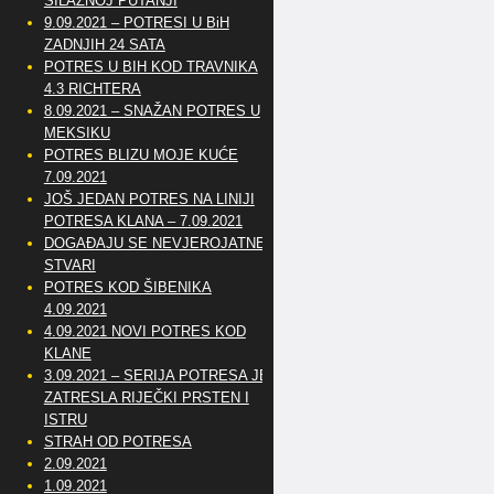
SILAZNOJ PUTANJI
9.09.2021 – POTRESI U BiH
ZADNJIH 24 SATA
POTRES U BIH KOD TRAVNIKA
4.3 RICHTERA
8.09.2021 – SNAŽAN POTRES U
MEKSIKU
POTRES BLIZU MOJE KUĆE
7.09.2021
JOŠ JEDAN POTRES NA LINIJI
POTRESA KLANA – 7.09.2021
DOGAĐAJU SE NEVJEROJATNE
STVARI
POTRES KOD ŠIBENIKA
4.09.2021
4.09.2021 NOVI POTRES KOD
KLANE
3.09.2021 – SERIJA POTRESA JE
ZATRESLA RIJEČKI PRSTEN I
ISTRU
STRAH OD POTRESA
2.09.2021
1.09.2021