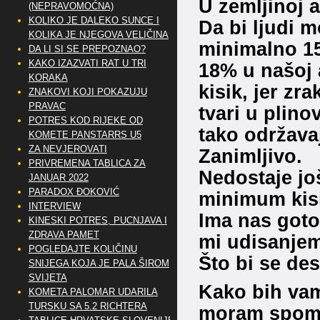
U zemljinoj a
(NEPRAVOMOĆNA)
KOLIKO JE DALEKO SUNCE I
Da bi ljudi m
KOLIKA JE NJEGOVA VELIČINA
minimalno 1
DA LI SI SE PREPOZNAO?
KAKO IZAZVATI RAT U TRI
18% u našoj 
KORAKA
kisik, jer zr
ZNAKOVI KOJI POKAZUJU
PRAVAC
tvari u plino
POTRES KOD RIJEKE OD
tako održava
KOMETE PANSTARRS U5
ZA NEVJEROVATI
Zanimljivo.
PRIVREMENA TABLICA ZA
Nedostaje jo
JANUAR 2022
PARADOX ĐOKOVIĆ
minimum kisi
INTERVIEW
Ima nas gotov
KINESKI POTRES, PUCNJAVA I
ZDRAVA PAMET
mi udisanjem
POGLEDAJTE KOLIČINU
Što bi se de
SNIJEGA KOJA JE PALA ŠIROM
SVIJETA
Kako bih vam
KOMETA PALOMAR UDARILA
TURSKU SA 5.2 RICHTERA
moram spomen