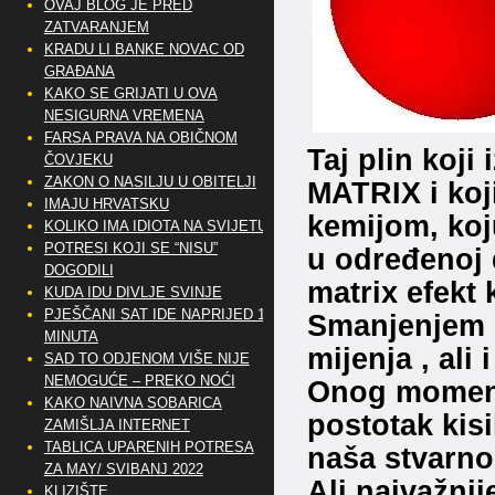
OVAJ BLOG JE PRED
ZATVARANJEM
KRADU LI BANKE NOVAC OD
GRAĐANA
KAKO SE GRIJATI U OVA
NESIGURNA VREMENA
FARSA PRAVA NA OBIČNOM
Taj plin koji
ČOVJEKU
ZAKON O NASILJU U OBITELJI
MATRIX i koj
IMAJU HRVATSKU
kemijom, koj
KOLIKO IMA IDIOTA NA SVIJETU?
POTRESI KOJI SE “NISU”
u određenoj 
DOGODILI
matrix efekt 
KUDA IDU DIVLJE SVINJE
PJEŠČANI SAT IDE NAPRIJED 10
Smanjenjem k
MINUTA
mijenja , ali
SAD TO ODJENOM VIŠE NIJE
NEMOGUĆE – PREKO NOĆI
Onog momenta
KAKO NAIVNA SOBARICA
postotak kisi
ZAMIŠLJA INTERNET
TABLICA UPARENIH POTRESA
naša stvarno
ZA MAY/ SVIBANJ 2022
Ali najvažnije
KLIZIŠTE