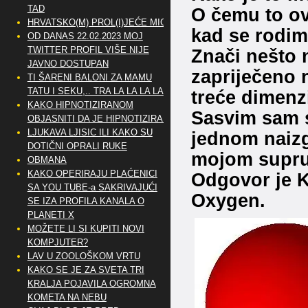
TAD
O čemu to ov
HRVATSKO(M) PROL(I)JEĆE MIG
kad se rodimo
OD DANAS 22.02.2023 MOJ
TWITTER PROFIL VIŠE NIJE
Znači nešto n
JAVNO DOSTUPAN
zapriječeno 
TI ŠARENI BALONI ZA MAMU
TATU I SEKU,.. TRA LA LA LA LA
treće dimenzi
KAKO HIPNOTIZIRANOM
Sasvim sam s
OBJASNITI DA JE HIPNOTIZIRAN
LJUKAVA LJISIC ILI KAKO SU
jednom naiz
DOTIČNI OPRALI RUKE
mojom supr
OBMANA
KAKO OPERIRAJU PLAĆENICI
Odgovor je K
SA YOU TUBE-a SAKRIVAJUĆI
Oxygen.
SE IZA PROFILA KANALA O
PLANETI X
MOŽETE LI SI KUPITI NOVI
KOMPJUTER?
LAV U ZOOLOŠKOM VRTU
KAKO SE JE ZA SVETA TRI
KRALJA POJAVILA OGROMNA
KOMETA NA NEBU