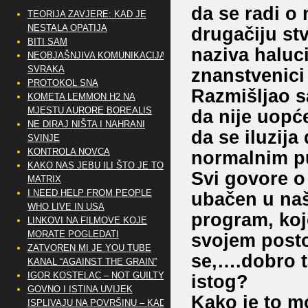
da se radi o 
TEORIJA ZAVJERE: KAD JE
NESTALA OPATIJA
drugačiju st
BITI SAM
naziva haluci
NEOBJAŠNJIVA KOMUNIKACIJA
SVRAKA
znanstvenici
PROTOKOL SNA
Razmišljao 
KOMETA LEMMON H2 NA
MJESTU AURORE BOREALIS
da nije uopće
NE DIRAJ NIŠTA I NAHRANI
da se iluzija
SVINJE
KONTROLA NOVCA
normalnim p
KAKO NAS JEBU ILI ŠTO JE TO
Svi govore o
MATRIX
I NEED HELP FROM PEOPLE
ubačen u našu
WHO LIVE IN USA
program, koj
LINKOVI NA FILMOVE KOJE
MORATE POGLEDATI
svojem posto
ZATVOREN MI JE YOU TUBE
se,….dobro t
KANAL “AGAINST THE GRAIN”
IGOR KOSTELAC – NOT GUILTY
istog?
GOVNO I ISTINA UVIJEK
Kako je to 
ISPLIVAJU NA POVRŠINU – KAD