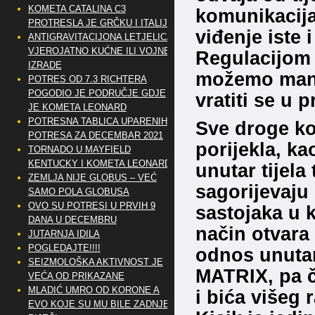
KOMETA CATALINA C3
komunikacija 
PROTRESLA JE GRČKU I ITALIJU
viđenje iste 
ANTIGRAVITACIJONA LETJELICA
VJEROJATNO KUĆNE ILI VOJNE
Regulacijom k
IZRADE
možemo mani
POTRES OD 7.3 RICHTERA
POGODIO JE PODRUČJE GDJE
vratiti se u 
JE KOMETA LEONARD
POTRESNA TABLICA UPARENIH
Sve droge ko
POTRESA ZA DECEMBAR 2021
porijekla, ka
TORNADO U MAYFIELD
KENTUCKY I KOMETA LEONARD
unutar tijela
ZEMLJA NIJE GLOBUS – VEĆ
sagorijevaju
SAMO POLA GLOBUSA
OVO SU POTRESI U PRVIH 9
sastojaka u k
DANA U DECEMBRU
način otvara 
JUTARNJA IDILA
POGLEDAJTE!!!!
odnos unutar
SEIZMOLOŠKA AKTIVNOST JE
MATRIX, pa ča
VEĆA OD PRIKAZANE
MLADIĆ UMRO OD KORONE A
i bića višeg
EVO KOJE SU MU BILE ZADNJE