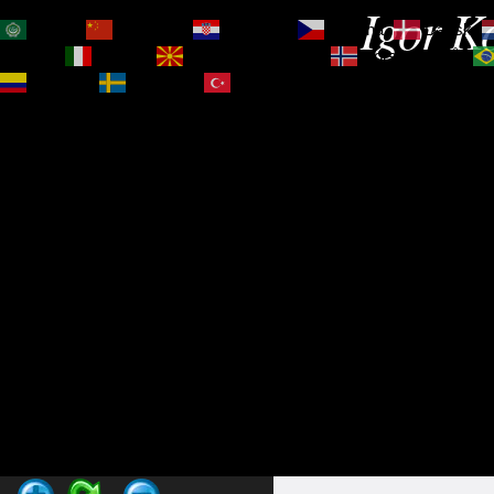
Igor Ko
العربية
简体中文
Hrvatski
Čeština‎
Dansk
Magyar
Italiano
Македонски јазик
Norsk bokmål
Español
Svenska
Türkçe