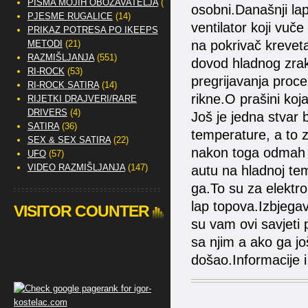
PISMA MOJIH OBOŽAVATELJA
(2)
osobni.Današnji lap
PJESME RUGALICE
(14)
ventilator koji vuče
PRIKAZ POTRESA PO IKEEPS
na pokrivač krevet
METODI
(21)
RAZMIŠLJANJA
(551)
dovod hladnog zrak
RI-ROCK
(53)
pregrijavanja proc
RI-ROCK SATIRA
(14)
rikne.O prašini koj
RIJETKI DRAJVERI/RARE
DRIVERS
(4)
Još je jedna stvar b
SATIRA
(36)
temperature, a to z
SEX & SEX SATIRA
(22)
nakon toga odmah (n
UFO
(57)
VIDEO RAZMIŠLJANJA
(147)
autu na hladnoj tem
ga.To su za elektr
lap topova.Izbjegava
VISITOR COUNTER
su vam ovi savjeti p
sa njim a ako ga jo
došao.Informacije 