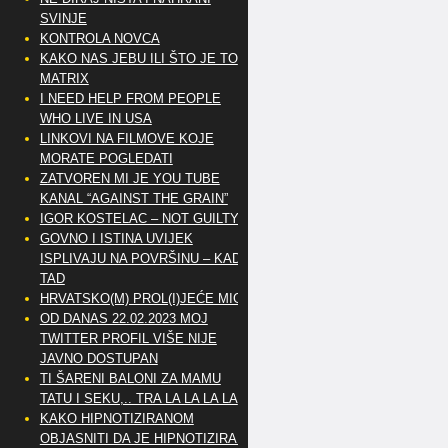
SVINJE
KONTROLA NOVCA
KAKO NAS JEBU ILI ŠTO JE TO
MATRIX
I NEED HELP FROM PEOPLE
WHO LIVE IN USA
LINKOVI NA FILMOVE KOJE
MORATE POGLEDATI
ZATVOREN MI JE YOU TUBE
KANAL “AGAINST THE GRAIN”
IGOR KOSTELAC – NOT GUILTY
GOVNO I ISTINA UVIJEK
ISPLIVAJU NA POVRŠINU – KAD
TAD
HRVATSKO(M) PROL(I)JEĆE MIG
OD DANAS 22.02.2023 MOJ
TWITTER PROFIL VIŠE NIJE
JAVNO DOSTUPAN
TI ŠARENI BALONI ZA MAMU
TATU I SEKU,.. TRA LA LA LA LA
KAKO HIPNOTIZIRANOM
OBJASNITI DA JE HIPNOTIZIRAN