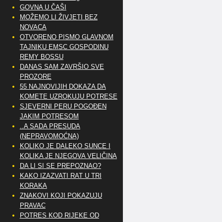
GOVNA U ČAŠI
MOŽEMO LI ŽIVJETI BEZ
NOVACA
OTVORENO PISMO GLAVNOM
TAJNIKU EMSC GOSPODINU
REMY BOSSU
DANAS SAM ZAVRŠIO SVE
PROZORE
55 NAJNOVIJIH DOKAZA DA
KOMETE UZROKUJU POTRESE
SJEVERNI PERU POGOĐEN
JAKIM POTRESOM
..A SADA PRESUDA
(NEPRAVOMOĆNA)
KOLIKO JE DALEKO SUNCE I
KOLIKA JE NJEGOVA VELIČINA
DA LI SI SE PREPOZNAO?
KAKO IZAZVATI RAT U TRI
KORAKA
ZNAKOVI KOJI POKAZUJU
PRAVAC
POTRES KOD RIJEKE OD