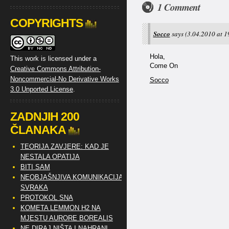
1 Comment
COPYRIGHTS
Socco
says
(3.04.2010 at 1
Hola,
This work is licensed under a
Come On
Creative Commons Attribution-
Noncommercial-No Derivative Works
Socco
3.0 Unported License
.
ZADNJIH 200
ČLANAKA
TEORIJA ZAVJERE: KAD JE
NESTALA OPATIJA
BITI SAM
NEOBJAŠNJIVA KOMUNIKACIJA
SVRAKA
PROTOKOL SNA
KOMETA LEMMON H2 NA
MJESTU AURORE BOREALIS
NE DIRAJ NIŠTA I NAHRANI