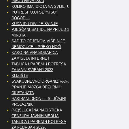
IMAJU HRVATSKU
KOLIKO IMA IDIOTA NA SVIJETU?
POTRESI KOJI SE “NISU”
DOGODILI
KUDA IDU DIVLJE SVINJE
PJEŠČANI SAT IDE NAPRIJED 10
MINUTA
SAD TO ODJENOM VIŠE NIJE
NEMOGUĆE – PREKO NOĆI
KAKO NAIVNA SOBARICA
ZAMIŠLJA INTERNET
TABLICA UPARENIH POTRESA
ZA MAY/ SVIBANJ 2022
KLIZIŠTE
SVAKODNEVNO ORGANIZIRANO
PRANJE MOZGA DEŽURNIH
DILETANATA
HAKIRANI DRON ILI SLUČAJNI
PROLAZNIK
(NE)SLUČAJNA NACISTIČKA
CENZURA JAVNIH MEDIJA
TABLICA UPARENIH POTRESA
ZA FEBRUAR 2022g