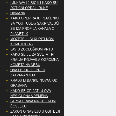
LJUKAVA LJISIC ILI KAKO SU
DOTIČNI OPRALI RUKE
OBMANA
KAKO OPERIRAJU PLAĆENICI
SA YOU TUBE-a SAKRIVAJUĆI
SE IZA PROFILA KANALA O
PLANETI X
MOŽETE LI SI KUPITI NOVI
KOMPJUTER?
LAV U ZOOLOŠKOM VRTU
KAKO SE JE ZA SVETA TRI
KRALJA POJAVILA OGROMNA
KOMETA NA NEBU
OVAJ BLOG JE PRED
ZATVARANJEM
KRADU LI BANKE NOVAC OD
GRAĐANA
KAKO SE GRIJATI U OVA
NESIGURNA VREMENA
FARSA PRAVA NA OBIČNOM
ČOVJEKU
ZAKON O NASILJU U OBITELJI