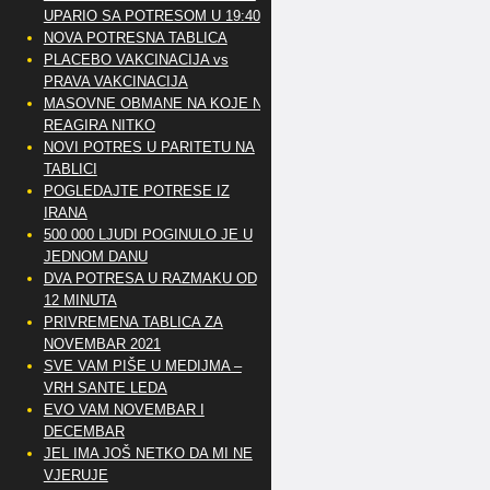
UPARIO SA POTRESOM U 19:40
NOVA POTRESNA TABLICA
PLACEBO VAKCINACIJA vs
PRAVA VAKCINACIJA
MASOVNE OBMANE NA KOJE NE
REAGIRA NITKO
NOVI POTRES U PARITETU NA
TABLICI
POGLEDAJTE POTRESE IZ
IRANA
500 000 LJUDI POGINULO JE U
JEDNOM DANU
DVA POTRESA U RAZMAKU OD
12 MINUTA
PRIVREMENA TABLICA ZA
NOVEMBAR 2021
SVE VAM PIŠE U MEDIJMA –
VRH SANTE LEDA
EVO VAM NOVEMBAR I
DECEMBAR
JEL IMA JOŠ NETKO DA MI NE
VJERUJE