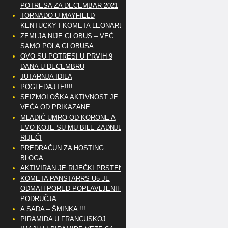
POTRESA ZA DECEMBAR 2021
TORNADO U MAYFIELD
KENTUCKY I KOMETA LEONARD
ZEMLJA NIJE GLOBUS – VEĆ
SAMO POLA GLOBUSA
OVO SU POTRESI U PRVIH 9
DANA U DECEMBRU
JUTARNJA IDILA
POGLEDAJTE!!!!
SEIZMOLOŠKA AKTIVNOST JE
VEĆA OD PRIKAZANE
MLADIĆ UMRO OD KORONE A
EVO KOJE SU MU BILE ZADNJE
RIJEČI
PREDRAČUN ZA HOSTING
BLOGA
AKTIVIRAN JE RIJEČKI PRSTEN
KOMETA PANSTARRS U5 JE
ODMAH PORED POPLAVLJENIH
PODRUČJA
A SADA – ŠMINKA !!!
PIRAMIDA U FRANCUSKOJ