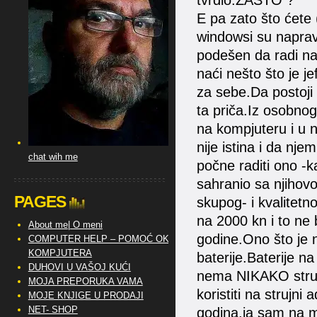
tvrdio.ZAŠTO ?
E pa zato što ćete 
windowsi su napravl
podešen da radi na
naći nešto što je j
za sebe.Da postoji 
ta priča.Iz osobno
na kompjuteru i u n
nije istina i da nje
chat wih me
počne raditi ono -
sahranio sa njihov
PAGES
skupog- i kvalitetn
na 2000 kn i to ne
About me| O meni
godine.Ono što je na
COMPUTER HELP – POMOĆ OKO
KOMPJUTERA
baterije.Baterije n
DUHOVI U VAŠOJ KUĆI
nema NIKAKO struj
MOJA PREPORUKA VAMA
koristiti na strujni
MOJE KNJIGE U PRODAJI
NET- SHOP
godina.ja sam na m