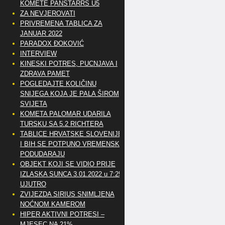
KOMETE PANSTARRS U5
ZA NEVJEROVATI
PRIVREMENA TABLICA ZA
JANUAR 2022
PARADOX ĐOKOVIĆ
INTERVIEW
KINESKI POTRES, PUCNJAVA I
ZDRAVA PAMET
POGLEDAJTE KOLIČINU
SNIJEGA KOJA JE PALA ŠIROM
SVIJETA
KOMETA PALOMAR UDARILA
TURSKU SA 5.2 RICHTERA
TABLICE HRVATSKE SLOVENIJE
I BIH SE POTPUNO VREMENSKI
PODUDARAJU
OBJEKT KOJI SE VIDIO PRIJE
IZLASKA SUNCA 3.01.2022 u 7:25
UJUTRO
ZVIJEZDA SIRIUS SNIMLJENA
NOĆNOM KAMEROM
HIPER AKTIVNI POTRESI –
MJESEC NA 21%