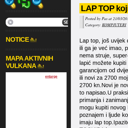
LAP TOP koji 
Posted by Pas at 21/03/20
Category:
KOMPJUTERI
NOTICE
Lap top, još uvijek 
ili ga je već imao, 
nema struje, super-
MAPA AKTIVNIH
lapić možete kupiti
VULKANA
garancijom od dvije
[
enlarge
]
ili novi za 2700 moj
2700 kn.Novi je nov
to napisao.U praksi
primanja i zaniman
mogu kupiti novog 
poznajem i ljude koj
imaju lap top.Ipazit