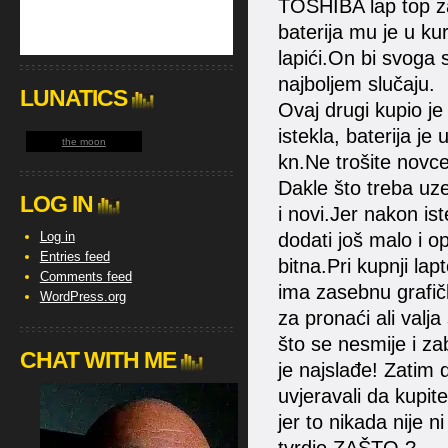
TOSHIBA lap top za
baterija mu je u kurc
lapići.On bi svoga 
najboljem slučaju.
LUNATICS
Ovaj drugi kupio je
istekla, baterija je
the moon
kn.Ne trošite novce
Dakle što treba uzeti
LOG IN
i novi.Jer nakon ist
Log in
dodati još malo i op
Entries feed
bitna.Pri kupnji la
Comments feed
ima zasebnu grafičk
WordPress.org
za pronaći ali valja
što se nesmije i za
CHAT WITH ME
je najslađe! Zatim 
uvjeravali da kupi
jer to nikada nije 