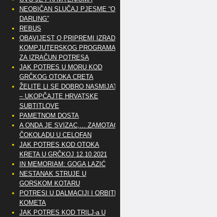
NEOBIČAN SLUČAJ PJESME “OH
DARLING”
REBUS
OBAVIJEST O PRIPREMI IZRADE
KOMPJUTERSKOG PROGRAMA
ZA IZRAČUN POTRESA
JAK POTRES U MORU KOD
GRČKOG OTOKA CRETA
ŽELITE LI SE DOBRO NASMIJATI
– UKOPČAJTE HRVATSKE
SUBTITLOVE
PAMETNOM DOSTA
A ONDA JE SVIZAC,… ZAMOTAO
ČOKOLADU U CELOFAN
JAK POTRES KOD OTOKA
KRETA U GRČKOJ 12.10.2021
IN MEMORIAM: GOGA LAZIĆ
NESTANAK STRUJE U
GORSKOM KOTARU
POTRESI U DALMACIJI I ORBITE
KOMETA
JAK POTRES KOD TRILJ-a U