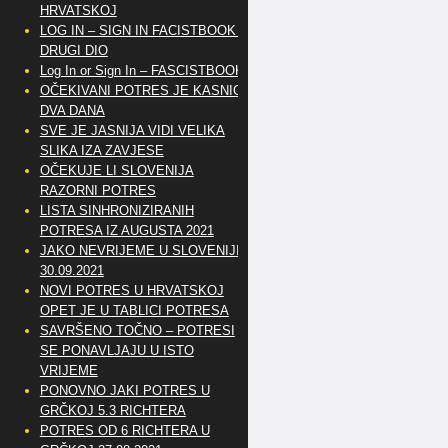
HRVATSKOJ
LOG IN – SIGN IN FACISTBOOK –
DRUGI DIO
Log In or Sign In – FASCISTBOOK
OČEKIVANI POTRES JE KASNIO
DVA DANA
SVE JE JASNIJA VIDI VELIKA
SLIKA IZA ZAVJESE
OČEKUJE LI SLOVENIJA
RAZORNI POTRES
LISTA SINHRONIZIRANIH
POTRESA IZ AUGUSTA 2021
JAKO NEVRIJEME U SLOVENIJI
30.09.2021
NOVI POTRES U HRVATSKOJ
OPET JE U TABLICI POTRESA
SAVRŠENO TOČNO – POTRESI
SE PONAVLJAJU U ISTO
VRIJEME
PONOVNO JAKI POTRES U
GRČKOJ 5.3 RICHTERA
POTRES OD 6 RICHTERA U