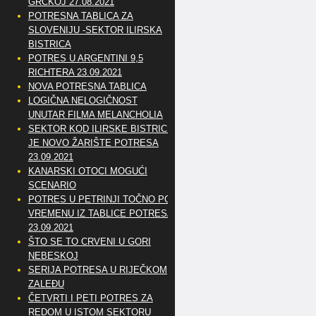
GRČKOJ 27.08.2021
POTRESNA TABLICA ZA
SLOVENIJU -SEKTOR ILIRSKA
BISTRICA
POTRES U ARGENTINI 9,5
RICHTERA 23.09.2021
NOVA POTRESNA TABLICA
LOGIČNA NELOGIČNOST
UNUTAR FILMA MELANCHOLIA
SEKTOR KOD ILIRSKE BISTRICE
JE NOVO ŽARIŠTE POTRESA
23.09.2021
KANARSKI OTOCI MOGUĆI
SCENARIO
POTRES U PETRINJI TOČNO PO
VREMENU IZ TABLICE POTRESA
23.09.2021
ŠTO SE TO CRVENI U GORI
NEBESKOJ
SERIJA POTRESA U RIJEČKOM
ZALEĐU
ČETVRTI I PETI POTRES ZA
REDOM U ISTOM SEKTORU