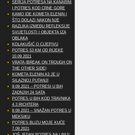
SERIJA POTRESA NA KANARIMA
I POTRES KOD CRNE GORE
KAMO IDE KOMETA ELENIN I
ŠTO DOLAZI NAKON NJE
RAZLIKA IZMEĐU REFLEKSIJE
SVIJETLOSTI I OBJEKTA IZA
OBLAKA
KOLAKUŠIĆ O CIJEPIVU
POTRES 53 KM OD RIJEKE
10.09.2021
VRATA (BREAK ON TROUGH ON
THE OTHER SIDE)
KOMETA ELENIN A3 JE U
SILAZNOJ PUTANJI
9.09.2021 – POTRESI U BiH
ZADNJIH 24 SATA
POTRES U BIH KOD TRAVNIKA
4.3 RICHTERA
8.09.2021 – SNAŽAN POTRES U
MEKSIKU
POTRES BLIZU MOJE KUĆE
7.09.2021
JOŠ JEDAN POTRES NA LINIJI