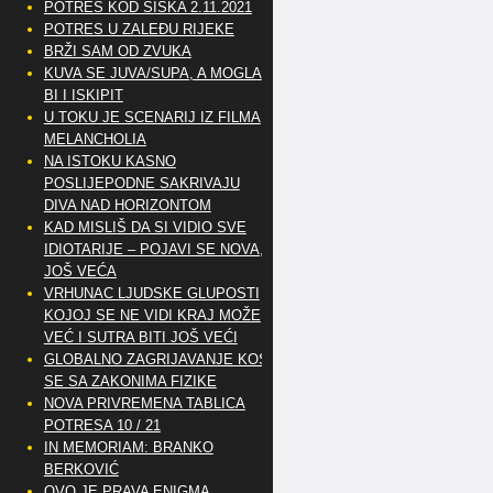
POTRES KOD SISKA 2.11.2021
POTRES U ZALEĐU RIJEKE
BRŽI SAM OD ZVUKA
KUVA SE JUVA/SUPA, A MOGLA
BI I ISKIPIT
U TOKU JE SCENARIJ IZ FILMA
MELANCHOLIA
NA ISTOKU KASNO
POSLIJEPODNE SAKRIVAJU
DIVA NAD HORIZONTOM
KAD MISLIŠ DA SI VIDIO SVE
IDIOTARIJE – POJAVI SE NOVA,..
JOŠ VEĆA
VRHUNAC LJUDSKE GLUPOSTI
KOJOJ SE NE VIDI KRAJ MOŽE
VEĆ I SUTRA BITI JOŠ VEĆI
GLOBALNO ZAGRIJAVANJE KOSI
SE SA ZAKONIMA FIZIKE
NOVA PRIVREMENA TABLICA
POTRESA 10 / 21
IN MEMORIAM: BRANKO
BERKOVIĆ
OVO JE PRAVA ENIGMA