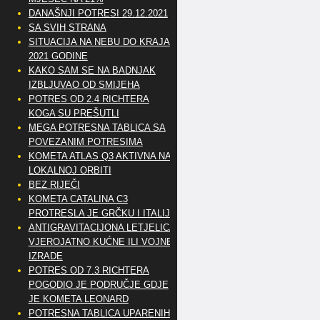
DANAŠNJI POTRESI 29.12.2021
SA SVIH STRANA
SITUACIJA NA NEBU DO KRAJA
2021 GODINE
KAKO SAM SE NA BADNJAK
IZBLJUVAO OD SMIJEHA
POTRES OD 2.4 RICHTERA
KOGA SU PREŠUTLI
MEGA POTRESNA TABLICA SA
POVEZANIM POTRESIMA
KOMETA ATLAS Q3 AKTIVNA NA
LOKALNOJ ORBITI
BEZ RIJEČI
KOMETA CATALINA C3
PROTRESLA JE GRČKU I ITALIJU
ANTIGRAVITACIJONA LETJELICA
VJEROJATNO KUĆNE ILI VOJNE
IZRADE
POTRES OD 7.3 RICHTERA
POGODIO JE PODRUČJE GDJE
JE KOMETA LEONARD
POTRESNA TABLICA UPARENIH