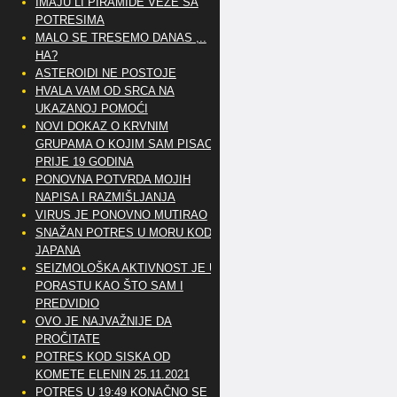
IMAJU LI PIRAMIDE VEZE SA
POTRESIMA
MALO SE TRESEMO DANAS ,..
HA?
ASTEROIDI NE POSTOJE
HVALA VAM OD SRCA NA
UKAZANOJ POMOĆI
NOVI DOKAZ O KRVNIM
GRUPAMA O KOJIM SAM PISAO
PRIJE 19 GODINA
PONOVNA POTVRDA MOJIH
NAPISA I RAZMIŠLJANJA
VIRUS JE PONOVNO MUTIRAO
SNAŽAN POTRES U MORU KOD
JAPANA
SEIZMOLOŠKA AKTIVNOST JE U
PORASTU KAO ŠTO SAM I
PREDVIDIO
OVO JE NAJVAŽNIJE DA
PROČITATE
POTRES KOD SISKA OD
KOMETE ELENIN 25.11.2021
POTRES U 19:49 KONAČNO SE