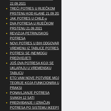
22.09.2021
TREĆI POTRES U RIJEČKOM
PRSTENU KOD KLANE 21.09.2021
JAK POTRES U CHILE-u
DVA POTRESA U RIJEČKOM
PRSTENU 21.09.2021
REVIZIJA PETRINJSKOG
POTRESA
NOVI POTRES U BIH ODGOVARA
VREMENU IZ TABLICE POTRESA
POTRESI SE (NE)MOGU
PREDVIDJETI
JOŠ DVA POTRESA KOJI SE
UKLAPAJU U VREMENSKU
TABLICU
ETO VAM NOVE POTVRDE MOJE
TEORIJE KOJA FUNKCIONIRA U
PRAKSI
PONAVLJANJE POTRESA
SVAKIH 12 SATI
PREDVIĐANJE I IZRAČUN
POTRESA PO SISTEMU IKEEPS