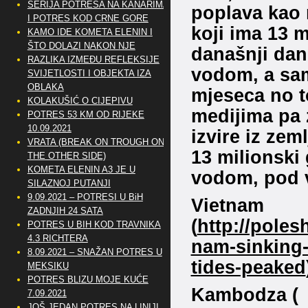
SERIJA POTRESA NA KANARIMA
poplava kao 
I POTRES KOD CRNE GORE
koji ima 13 m
KAMO IDE KOMETA ELENIN I
ŠTO DOLAZI NAKON NJE
današnji dan
RAZLIKA IZMEĐU REFLEKSIJE
vodom, a sam
SVIJETLOSTI I OBJEKTA IZA
OBLAKA
mjeseca no t
KOLAKUŠIĆ O CIJEPIVU
medijima pa 
POTRES 53 KM OD RIJEKE
10.09.2021
izvire iz zem
VRATA (BREAK ON TROUGH ON
13 milionski 
THE OTHER SIDE)
KOMETA ELENIN A3 JE U
vodom, pod 
SILAZNOJ PUTANJI
9.09.2021 – POTRESI U BiH
Vietnam
ZADNJIH 24 SATA
(
http://poles
POTRES U BIH KOD TRAVNIKA
4.3 RICHTERA
nam-sinking-
8.09.2021 – SNAŽAN POTRES U
tides-peaked
MEKSIKU
POTRES BLIZU MOJE KUĆE
Kambodza (
7.09.2021
JOŠ JEDAN POTRES NA LINIJI