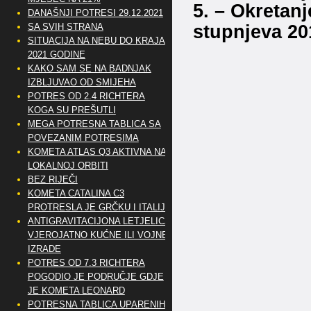
5. – Okretan
DANAŠNJI POTRESI 29.12.2021
stupnjeva 20
SA SVIH STRANA
SITUACIJA NA NEBU DO KRAJA
2021 GODINE
KAKO SAM SE NA BADNJAK
IZBLJUVAO OD SMIJEHA
POTRES OD 2.4 RICHTERA
KOGA SU PREŠUTLI
MEGA POTRESNA TABLICA SA
POVEZANIM POTRESIMA
KOMETA ATLAS Q3 AKTIVNA NA
LOKALNOJ ORBITI
BEZ RIJEČI
KOMETA CATALINA C3
PROTRESLA JE GRČKU I ITALIJU
ANTIGRAVITACIJONA LETJELICA
VJEROJATNO KUĆNE ILI VOJNE
IZRADE
POTRES OD 7.3 RICHTERA
POGODIO JE PODRUČJE GDJE
JE KOMETA LEONARD
POTRESNA TABLICA UPARENIH