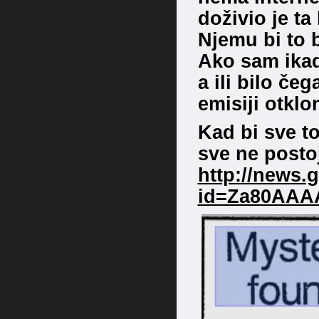
doživio je ta 
Njemu bi to b
Ako sam ikad
a ili bilo čeg
emisiji otkl
Kad bi sve to
sve ne postoj
http://news
id=Za80AAA