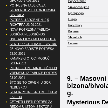
GRČKOJ 27.08.2021
Popocatépetl
POTRESNA TABLICA ZA
Suwanose-jima
SLOVENIJU -SEKTOR ILIRSKA
Nyiragongo
BISTRICA
Fuego
POTRES U ARGENTINI 9,5
RICHTERA 23.09.2021
Karymsky
NOVA POTRESNA TABLICA
Bagana
LOGIČNA NELOGIČNOST
Shiveluch
UNUTAR FILMA MELANCHOLIA
Colima
SEKTOR KOD ILIRSKE BISTRICE
JE NOVO ŽARIŠTE POTRESA
23.09.2021
KANARSKI OTOCI MOGUĆI
SCENARIO
POTRES U PETRINJI TOČNO PO
VREMENU IZ TABLICE POTRESA
9. – Masovni 
23.09.2021
ŠTO SE TO CRVENI U GORI
bizona/bivola
NEBESKOJ
g.
SERIJA POTRESA U RIJEČKOM
ZALEĐU
Mysterious D
ČETVRTI I PETI POTRES ZA
REDOM U ISTOM SEKTORU