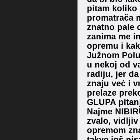
pitam koliko
promatrača n
znatno pale
zanima me ima
opremu i kak
Južnom Polu, 
u nekoj od v
radiju, jer 
znaju već i v
prelaze preko
GLUPA pitan
Najme NIBIRU,
zvalo, vidlj
opremom zn
takve još ni