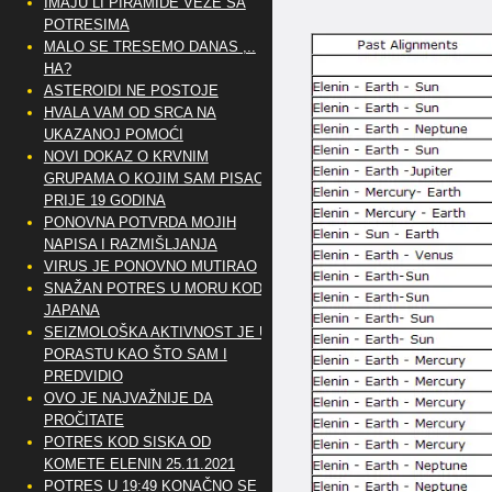
IMAJU LI PIRAMIDE VEZE SA
POTRESIMA
MALO SE TRESEMO DANAS ,..
HA?
ASTEROIDI NE POSTOJE
HVALA VAM OD SRCA NA
UKAZANOJ POMOĆI
NOVI DOKAZ O KRVNIM
GRUPAMA O KOJIM SAM PISAO
PRIJE 19 GODINA
PONOVNA POTVRDA MOJIH
NAPISA I RAZMIŠLJANJA
VIRUS JE PONOVNO MUTIRAO
SNAŽAN POTRES U MORU KOD
JAPANA
SEIZMOLOŠKA AKTIVNOST JE U
PORASTU KAO ŠTO SAM I
PREDVIDIO
OVO JE NAJVAŽNIJE DA
PROČITATE
POTRES KOD SISKA OD
KOMETE ELENIN 25.11.2021
POTRES U 19:49 KONAČNO SE