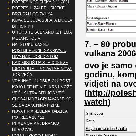
POTRES KOD SISKA 2.11.2021
POTRES U ZALEĐU RIJEKE
BRŽI SAM OD ZVUKA
KUVA SE JUVA/SUPA, A MOGLA
BI I ISKIPIT
U TOKU JE SCENARIJ IZ FILMA
MELANCHOLIA
7. – 80 probu
NA ISTOKU KASNO
POSLIJEPODNE SAKRIVAJU
vulkana 2006
DIVA NAD HORIZONTOM
KAD MISLIŠ DA SI VIDIO SVE
ovo je samo d
IDIOTARIJE – POJAVI SE NOVA,..
godinu, komp
JOŠ VEĆA
VRHUNAC LJUDSKE GLUPOSTI
vidjeti na o
KOJOJ SE NE VIDI KRAJ MOŽE
(
http://poles
VEĆ I SUTRA BITI JOŠ VEĆI
GLOBALNO ZAGRIJAVANJE KOSI
watch
)
SE SA ZAKONIMA FIZIKE
NOVA PRIVREMENA TABLICA
Grímsvötn
POTRESA 10 / 21
Katla
IN MEMORIAM: BRANKO
Puyehue-Cordón Caulle
BERKOVIĆ
OVO JE PRAVA ENIGMA