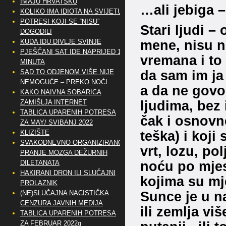
IMAJU HRVATSKU
…ali jebiga –
KOLIKO IMA IDIOTA NA SVIJETU?
POTRESI KOJI SE “NISU”
Stari ljudi – 
DOGODILI
mene, nisu ni
KUDA IDU DIVLJE SVINJE
PJEŠČANI SAT IDE NAPRIJED 10
vremana i to s
MINUTA
da sam im ja 
SAD TO ODJENOM VIŠE NIJE
NEMOGUĆE – PREKO NOĆI
a da ne govo
KAKO NAIVNA SOBARICA
ljudima, bez
ZAMIŠLJA INTERNET
TABLICA UPARENIH POTRESA
čak i osnovne
ZA MAY/ SVIBANJ 2022
teška) i koji
KLIZIŠTE
SVAKODNEVNO ORGANIZIRANO
vrt, lozu, pol
PRANJE MOZGA DEŽURNIH
noću po mjese
DILETANATA
HAKIRANI DRON ILI SLUČAJNI
kojima su mje
PROLAZNIK
Sunce je u 
(NE)SLUČAJNA NACISTIČKA
CENZURA JAVNIH MEDIJA
ili zemlja vi
TABLICA UPARENIH POTRESA
ZA FEBRUAR 2022g