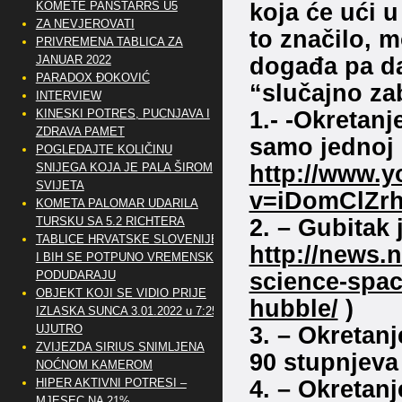
koja će ući 
KOMETE PANSTARRS U5
ZA NEVJEROVATI
to značilo, 
PRIVREMENA TABLICA ZA
događa pa d
JANUAR 2022
PARADOX ĐOKOVIĆ
“slučajno za
INTERVIEW
1.- -Okretan
KINESKI POTRES, PUCNJAVA I
ZDRAVA PAMET
samo jednoj 
POGLEDAJTE KOLIČINU
http://www.
SNIJEGA KOJA JE PALA ŠIROM
SVIJETA
v=iDomClZr
KOMETA PALOMAR UDARILA
2. – Gubitak 
TURSKU SA 5.2 RICHTERA
TABLICE HRVATSKE SLOVENIJE
http://news.
I BIH SE POTPUNO VREMENSKI
science-spac
PODUDARAJU
OBJEKT KOJI SE VIDIO PRIJE
hubble/
)
IZLASKA SUNCA 3.01.2022 u 7:25
3. – Okretanj
UJUTRO
ZVIJEZDA SIRIUS SNIMLJENA
90 stupnjeva
NOĆNOM KAMEROM
4. – Okretan
HIPER AKTIVNI POTRESI –
MJESEC NA 21%