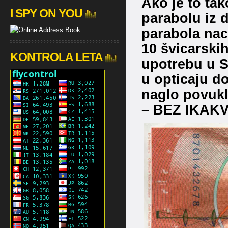
Ako je to tak
I SPY ON YOU
parabolu iz d
parabola nac
10 švicarskih
KONTROLA LETA
upotrebu u Sv
u opticaju d
naglo povukl
– BEZ IKAK