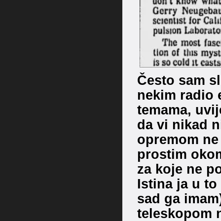
Često sam sl
nekim radio 
temama, uvij
da vi nikad 
opremom ne v
prostim oko
za koje ne p
Istina ja u t
sad ga imam)
teleskopom n