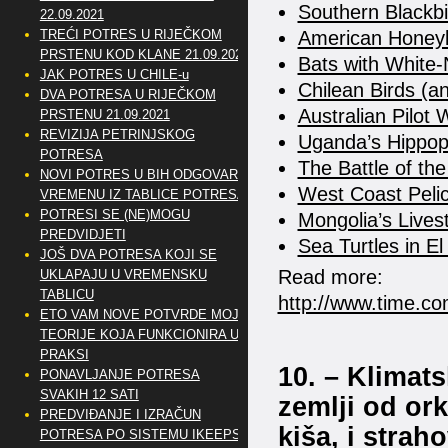
Southern Blackbi
22.09.2021
American Honey
TREĆI POTRES U RIJEČKOM
PRSTENU KOD KLANE 21.09.2021
Bats with White
JAK POTRES U CHILE-u
Chilean Birds (a
DVA POTRESA U RIJEČKOM
Australian Pilot
PRSTENU 21.09.2021
REVIZIJA PETRINJSKOG
Uganda’s Hippo
POTRESA
The Battle of th
NOVI POTRES U BIH ODGOVARA
West Coast Peli
VREMENU IZ TABLICE POTRESA
POTRESI SE (NE)MOGU
Mongolia’s Lives
PREDVIDJETI
Sea Turtles in El
JOŠ DVA POTRESA KOJI SE
Read more:
UKLAPAJU U VREMENSKU
TABLICU
http://www.time.c
ETO VAM NOVE POTVRDE MOJE
TEORIJE KOJA FUNKCIONIRA U
PRAKSI
10. – Klimat
PONAVLJANJE POTRESA
SVAKIH 12 SATI
zemlji od ork
PREDVIĐANJE I IZRAČUN
kiša, i strah
POTRESA PO SISTEMU IKEEPS