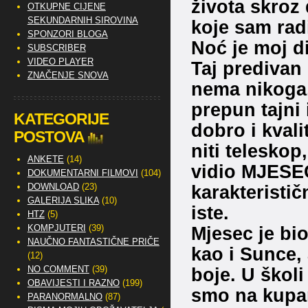
života skroz
OTKUPNE CIJENE
SEKUNDARNIH SIROVINA
koje sam rad
SPONZORI BLOGA
Noć je moj d
SUBSCRIBER
VIDEO PLAYER
Taj predivan 
ZNAČENJE SNOVA
nema nikoga, 
prepun tajni
KATEGORIJE
dobro i kvali
POSTOVA
niti teleskop
ANKETE
(14)
vidio MJESEC
DOKUMENTARNI FILMOVI
(104)
karakteristi
DOWNLOAD
(23)
GALERIJA SLIKA
(10)
iste.
HTZ
(5)
Mjesec je bio
KOMPJUTERI
(39)
NAUČNO FANTASTIČNE PRIČE
kao i Sunce, 
(12)
boje. U školi
NO COMMENT
(39)
OBAVIJESTI I RAZNO
(199)
smo na kupan
PARANORMALNO
(87)