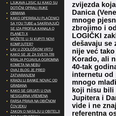
zvijezda koja 
LJUKAVA LJISIC ILI KAKO SU
DOTIČNI OPRALI RUKE
Danica (Vener
OBMANA
mnoge pjesni
KAKO OPERIRAJU PLAĆENICI
SA YOU TUBE-a SAKRIVAJUĆI
zbrojimo i 
SE IZA PROFILA KANALA O
LOGIČKI zakl
PLANETI X
MOŽETE LI SI KUPITI NOVI
dešavaju se 
KOMPJUTER?
nije već tak
LAV U ZOOLOŠKOM VRTU
KAKO SE JE ZA SVETA TRI
Korado, ali n
KRALJA POJAVILA OGROMNA
40-tak godin
KOMETA NA NEBU
OVAJ BLOG JE PRED
internetu od 
ZATVARANJEM
mnogo mlađih)
KRADU LI BANKE NOVAC OD
GRAĐANA
koji nisu bil
KAKO SE GRIJATI U OVA
Jupitera i Da
NESIGURNA VREMENA
FARSA PRAVA NA OBIČNOM
vide i ne zna
ČOVJEKU
referentna os
ZAKON O NASILJU U OBITELJI