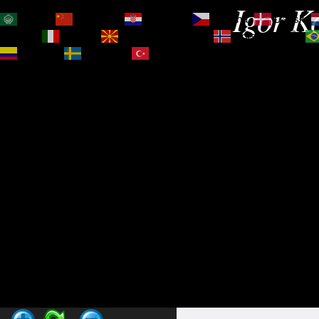
Igor Ko
العربية
简体中文
Hrvatski
Čeština‎
Dansk
Magyar
Italiano
Македонски јазик
Norsk bokmål
Español
Svenska
Türkçe