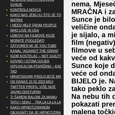
nema. Mjeseč
SVINJE
MRAČNA i za
KONTROLA NOVCA
KAKO NAS JEBU ILI ŠTO JE TO
Sunce je bilo
MATRIX
veličine ond
I NEED HELP FROM PEOPLE
WHO LIVE IN USA
je sijalo, a
LINKOVI NA FILMOVE KOJE
film (negativ
MORATE POGLEDATI
ZATVOREN MI JE YOU TUBE
filmove u se
KANAL “AGAINST THE GRAIN”
veće od kakvo
IGOR KOSTELAC – NOT GUILTY
GOVNO I ISTINA UVIJEK
Sunce koje d
ISPLIVAJU NA POVRŠINU – KAD
veće od onda
TAD
HRVATSKO(M) PROL(I)JEĆE MIG
BIJELO je. Na
OD DANAS 22.02.2023 MOJ
tako peklo z
TWITTER PROFIL VIŠE NIJE
JAVNO DOSTUPAN
Na nebu tih 
TI ŠARENI BALONI ZA MAMU
pokazati prem
TATU I SEKU,.. TRA LA LA LA LA
KAKO HIPNOTIZIRANOM
malena točki
OBJASNITI DA JE HIPNOTIZIRAN