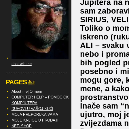
Jupitera na
sam zaboravi
SIRIUS, VEL
Toliko o mom
iskreno (ruk
ALI – svaku 
nebo i proma
bih pogled p
chat wih me
posebno i mi
mogu gore, k
PAGES
mene, a kako
About me| O meni
prostranstvo 
COMPUTER HELP – POMOĆ OKO
KOMPJUTERA
Inače sam “n
DUHOVI U VAŠOJ KUĆI
ujutro, moj j
MOJA PREPORUKA VAMA
MOJE KNJIGE U PRODAJI
zvijezdama n
NET- SHOP