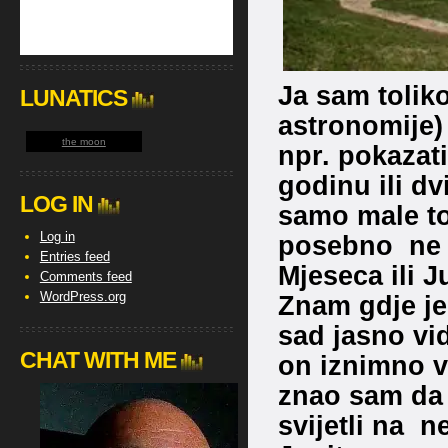
Ja sam tolik
LUNATICS
astronomije)
the moon
npr. pokazat
godinu ili dvi
LOG IN
samo male to
Log in
posebno ne 
Entries feed
Mjeseca ili J
Comments feed
WordPress.org
Znam gdje j
sad jasno vi
CHAT WITH ME
on iznimno v
znao sam da 
svijetli na n