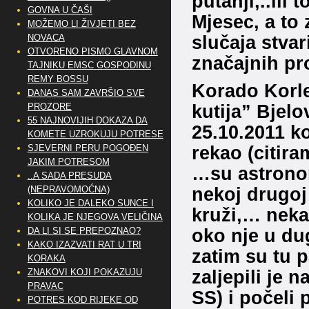
putanji,..ili 
GOVNA U ČAŠI
Mjesec, a to
MOŽEMO LI ŽIVJETI BEZ
slučaja stvar
NOVACA
OTVORENO PISMO GLAVNOM
značajnih pr
TAJNIKU EMSC GOSPODINU
REMY BOSSU
Korado Korle
DANAS SAM ZAVRŠIO SVE
kutija” Bjel
PROZORE
55 NAJNOVIJIH DOKAZA DA
25.10.2011 ko
KOMETE UZROKUJU POTRESE
rekao (citira
SJEVERNI PERU POGOĐEN
JAKIM POTRESOM
…su astronom
..A SADA PRESUDA
nekoj drugoj 
(NEPRAVOMOĆNA)
KOLIKO JE DALEKO SUNCE I
kruži,… neka
KOLIKA JE NJEGOVA VELIČINA
oko nje u d
DA LI SI SE PREPOZNAO?
KAKO IZAZVATI RAT U TRI
zatim su tu p
KORAKA
zaljepili je 
ZNAKOVI KOJI POKAZUJU
PRAVAC
SS) i počeli 
POTRES KOD RIJEKE OD