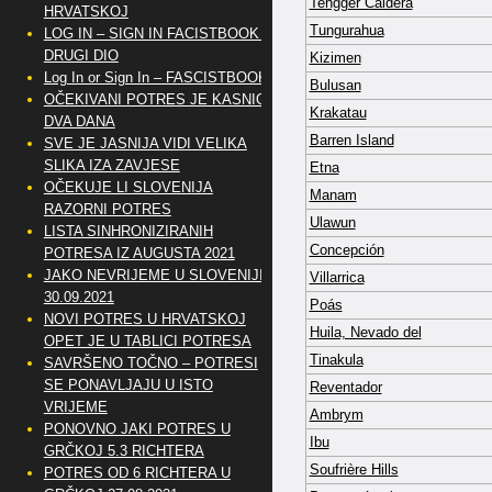
Tengger Caldera
HRVATSKOJ
Tungurahua
LOG IN – SIGN IN FACISTBOOK –
DRUGI DIO
Kizimen
Log In or Sign In – FASCISTBOOK
Bulusan
OČEKIVANI POTRES JE KASNIO
Krakatau
DVA DANA
Barren Island
SVE JE JASNIJA VIDI VELIKA
SLIKA IZA ZAVJESE
Etna
OČEKUJE LI SLOVENIJA
Manam
RAZORNI POTRES
Ulawun
LISTA SINHRONIZIRANIH
Concepción
POTRESA IZ AUGUSTA 2021
JAKO NEVRIJEME U SLOVENIJI
Villarrica
30.09.2021
Poás
NOVI POTRES U HRVATSKOJ
Huila, Nevado del
OPET JE U TABLICI POTRESA
Tinakula
SAVRŠENO TOČNO – POTRESI
SE PONAVLJAJU U ISTO
Reventador
VRIJEME
Ambrym
PONOVNO JAKI POTRES U
Ibu
GRČKOJ 5.3 RICHTERA
Soufrière Hills
POTRES OD 6 RICHTERA U