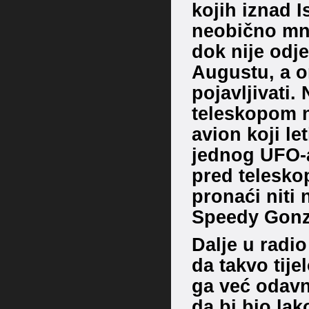
kojih iznad I
neobično mno
dok nije odj
Augustu, a o
pojavljivati
teleskopom ne
avion koji le
jednog UFO-a
pred telesko
pronaći niti n
Speedy Gonz
Dalje u radio
da takvo tije
ga već odavn
da bi bio lak