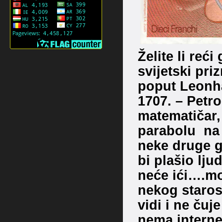
Želite li reć
svijetski pri
poput Leonha
1707. – Petro
matematičar,
parabolu na S
neke druge g
bi plašio lju
neće ići….mo
nekog starosj
vidi i ne čuje
nema internet