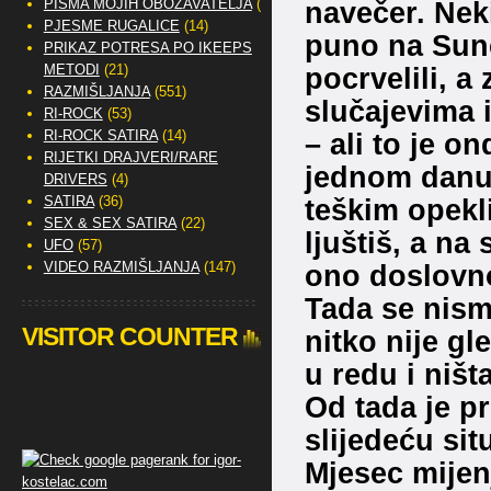
navečer. Neki
PISMA MOJIH OBOŽAVATELJA
(2)
PJESME RUGALICE
(14)
puno na Sunc
PRIKAZ POTRESA PO IKEEPS
pocrvelili, a 
METODI
(21)
RAZMIŠLJANJA
(551)
slučajevima i
RI-ROCK
(53)
– ali to je o
RI-ROCK SATIRA
(14)
RIJETKI DRAJVERI/RARE
jednom danu 
DRIVERS
(4)
teškim opekl
SATIRA
(36)
SEX & SEX SATIRA
(22)
ljuštiš, a na
UFO
(57)
ono doslovno
VIDEO RAZMIŠLJANJA
(147)
Tada se nism
VISITOR COUNTER
nitko nije gl
u redu i ništ
Od tada je p
slijedeću sit
Mjesec mijen