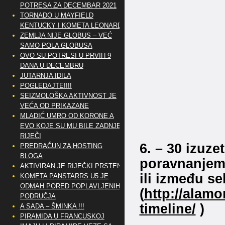
POTRESA ZA DECEMBAR 2021
TORNADO U MAYFIELD
KENTUCKY I KOMETA LEONARD
ZEMLJA NIJE GLOBUS – VEĆ
SAMO POLA GLOBUSA
OVO SU POTRESI U PRVIH 9
DANA U DECEMBRU
JUTARNJA IDILA
POGLEDAJTE!!!!
SEIZMOLOŠKA AKTIVNOST JE
VEĆA OD PRIKAZANE
MLADIĆ UMRO OD KORONE A
EVO KOJE SU MU BILE ZADNJE
RIJEČI
6. – 30 izuze
PREDRAČUN ZA HOSTING
BLOGA
poravnanjem
AKTIVIRAN JE RIJEČKI PRSTEN
ili između s
KOMETA PANSTARRS U5 JE
ODMAH PORED POPLAVLJENIH
(
http://alam
PODRUČJA
timeline/
)
A SADA – ŠMINKA !!!
PIRAMIDA U FRANCUSKOJ