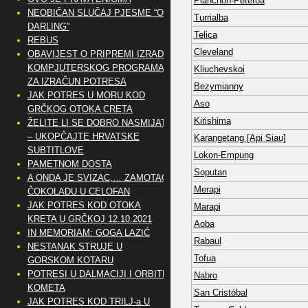
Planchón-Peteroa
NEOBIČAN SLUČAJ PJESME “OH
Turrialba
DARLING”
Telica
REBUS
Cleveland
OBAVIJEST O PRIPREMI IZRADE
KOMPJUTERSKOG PROGRAMA
Kliuchevskoi
ZA IZRAČUN POTRESA
Bezymianny
JAK POTRES U MORU KOD
Aso
GRČKOG OTOKA CRETA
Kirishima
ŽELITE LI SE DOBRO NASMIJATI
– UKOPČAJTE HRVATSKE
Karangetang [Api Siau]
SUBTITLOVE
Lokon-Empung
PAMETNOM DOSTA
Soputan
A ONDA JE SVIZAC,… ZAMOTAO
Merapi
ČOKOLADU U CELOFAN
JAK POTRES KOD OTOKA
Marapi
KRETA U GRČKOJ 12.10.2021
Aoba
IN MEMORIAM: GOGA LAZIĆ
Rabaul
NESTANAK STRUJE U
Tofua
GORSKOM KOTARU
POTRESI U DALMACIJI I ORBITE
Nabro
KOMETA
San Cristóbal
JAK POTRES KOD TRILJ-a U