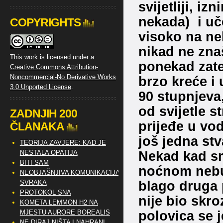
svijetliji, i
nekada) i uče
COPYRIGHTS
visoko na ne
nikad ne zna
This work is licensed under a
ponekad zate
Creative Commons Attribution-
Noncommercial-No Derivative Works
brzo kreće i
3.0 Unported License
.
90 stupnjeva
od svijetle 
ZADNJIH 200
prijeđe u vod
ČLANAKA
još jedna stv
TEORIJA ZAVJERE: KAD JE
Nekad kad sm
NESTALA OPATIJA
BITI SAM
noćnom nebu,
NEOBJAŠNJIVA KOMUNIKACIJA
blago druga 
SVRAKA
PROTOKOL SNA
nije bio skr
KOMETA LEMMON H2 NA
polovica se j
MJESTU AURORE BOREALIS
NE DIRAJ NIŠTA I NAHRANI