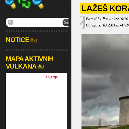
LAŽEŠ KOR
Posted by Pas at 26/10/20
Category:
RAZMIŠLJANJ
NOTICE
MAPA AKTIVNIH
VULKANA
[
enlarge
]