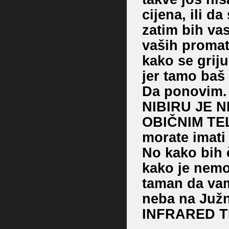
cijena, ili d
zatim bih va
vaših promat
kako se griju
jer tamo baš
Da ponovim.
NIBIRU JE 
OBIČNIM TEL
morate imat
No kako bih 
kako je nemo
taman da va
neba na Južn
INFRARED 