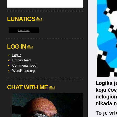
LUNATICS
the moon
LOG IN
Log in
Entries feed
Comments feed
WordPress.org
Logika j
CHAT WITH ME
koju čov
nelogičn
nikada n
To je vrl