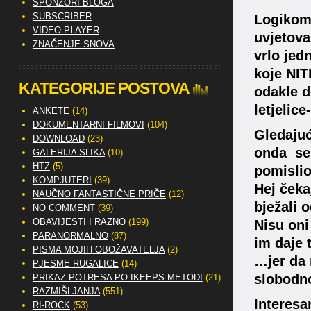
SPONZORI BLOGA
SUBSCRIBER
Logikom 
VIDEO PLAYER
uvjetova
ZNAČENJE SNOVA
vrlo jed
koje NIT
KATEGORIJE POSTOVA
odakle d
letjelic
ANKETE
(14)
DOKUMENTARNI FILMOVI
(104)
Gledajuć
DOWNLOAD
(23)
onda se
GALERIJA SLIKA
(10)
HTZ
(5)
pomisli
KOMPJUTERI
(39)
Hej čekaj
NAUČNO FANTASTIČNE PRIČE
(12)
bježali 
NO COMMENT
(39)
OBAVIJESTI I RAZNO
(199)
Nisu oni
PARANORMALNO
(87)
im daje 
PISMA MOJIH OBOŽAVATELJA
(2)
…jer da n
PJESME RUGALICE
(14)
slobodno
PRIKAZ POTRESA PO IKEEPS METODI
(21)
RAZMIŠLJANJA
(551)
Interesa
RI-ROCK
(53)