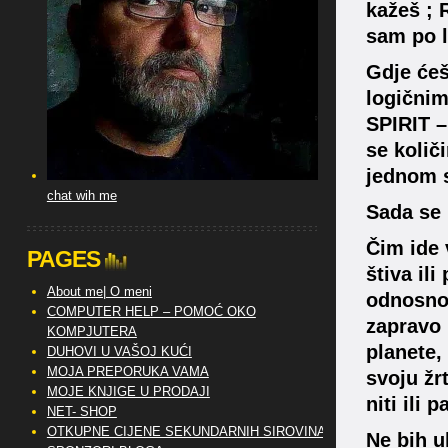
kažeš ; R
sam po l
Gdje ćeš
logičnim
SPIRIT –
se količi
jednom s
chat wih me
Sada se 
Čim ide 
PAGES
štiva il
About me| O meni
odnosno 
COMPUTER HELP – POMOĆ OKO
zapravo 
KOMPJUTERA
planete,
DUHOVI U VAŠOJ KUĆI
MOJA PREPORUKA VAMA
svoju žrt
MOJE KNJIGE U PRODAJI
niti ili 
NET- SHOP
OTKUPNE CIJENE SEKUNDARNIH SIROVINA
Ne bih ul