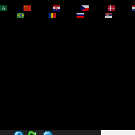
العربية
简体中文
Hrvatski
Čeština‎
Dansk
bokmål
Português
Română
Русский
Српски је