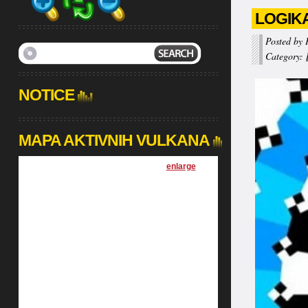
LOGIK
Posted by 
Category:
NOTICE
MAPA AKTIVNIH VULKANA
[
enlarge
]