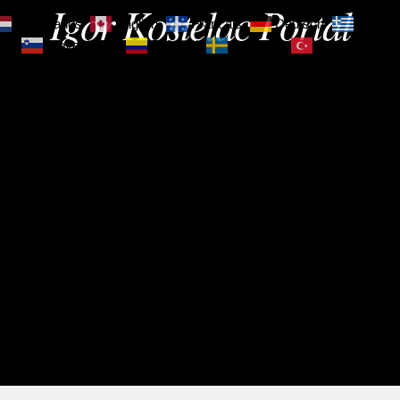
Igor Kostelac Portal
Nederlands
English
Français
Deutsch
Ελληνι
зик
Slovenščina
Español
Svenska
Türkçe