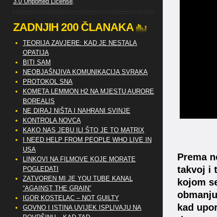
3.0 Unported License
.
ZADNJIH 200 ČLANAKA
TEORIJA ZAVJERE: KAD JE NESTALA
OPATIJA
BITI SAM
NEOBJAŠNJIVA KOMUNIKACIJA SVRAKA
PROTOKOL SNA
KOMETA LEMMON H2 NA MJESTU AURORE
BOREALIS
NE DIRAJ NIŠTA I NAHRANI SVINJE
KONTROLA NOVCA
KAKO NAS JEBU ILI ŠTO JE TO MATRIX
I NEED HELP FROM PEOPLE WHO LIVE IN
USA
Prema n
LINKOVI NA FILMOVE KOJE MORATE
takvoj i
POGLEDATI
ZATVOREN MI JE YOU TUBE KANAL
kojom se
“AGAINST THE GRAIN”
obmanjuj
IGOR KOSTELAC – NOT GUILTY
kad upor
GOVNO I ISTINA UVIJEK ISPLIVAJU NA