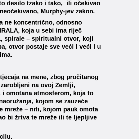
to desilo tzako i tako, ili očekivao
o neočekivano, Murphy-jev zakon.
 a ne koncentrično, odnosno
RALA, koja u sebi ima riječ
spirale – spiritualni otvor, koji
a, otvor postaje sve veći i veći i u
ima.
 utjecaja na mene, zbog pročitanog
zarobljeni na ovoj Zemlji,
a i omotana atmosferom, koja to
 naoružanja, kojom se zauzeće
ve mreže – niti, kojom pauk omota
 bi žrtva te mreže ili te ljepljive
ciju.