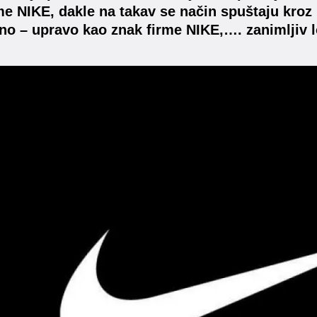
me NIKE, dakle na takav se način spuštaju kroz
no – upravo kao znak firme NIKE,…. zanimljiv l