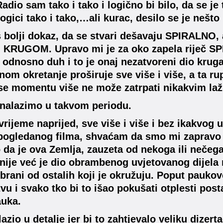
adio sam tako i tako i logično bi bilo, da se je 
ogici tako i tako,…ali kurac, desilo se je nešt
 bolji dokaz, da se stvari dešavaju SPIRALNO,
 KRUGOM. Upravo mi je za oko zapela riječ SPI
 odnosno duh i to je onaj nezatvoreni dio kruga, 
nom okretanje proširuje sve više i više, a ta rup
e momentu više ne može zatrpati nikakvim laž
nalazimo u takvom periodu.
vrijeme naprijed, sve više i više i bez ikakvog
i pogledanog filma, shvaćam da smo mi zapravo 
da je ova Zemlja, zauzeta od nekoga ili nečeg
nije već je dio obrambenog uvjetovanog dijela
 brani od ostalih koji je okružuju. Poput pauko
vu i svako tko bi to išao pokušati otplesti postao
pauka.
azio u detalje jer bi to zahtjevalo veliku dizerta