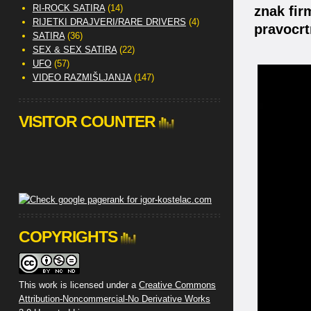
RI-ROCK SATIRA
(14)
znak fir
RIJETKI DRAJVERI/RARE DRIVERS
(4)
pravocrt
SATIRA
(36)
SEX & SEX SATIRA
(22)
UFO
(57)
VIDEO RAZMIŠLJANJA
(147)
VISITOR COUNTER
COPYRIGHTS
This work is licensed under a
Creative Commons
Attribution-Noncommercial-No Derivative Works