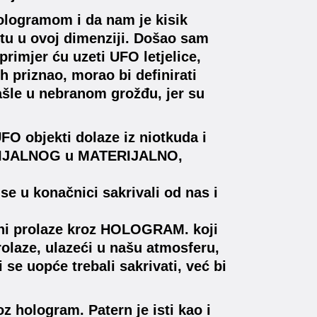
logramom i da nam je kisik
tu u ovoj dimenziji. Došao sam
primjer ću uzeti UFO letjelice,
h priznao, morao bi definirati
 našle u nebranom grožđu, jer su
FO objekti dolaze iz niotkuda i
TERIJALNOG u MATERIJALNO,
i se u konačnici sakrivali od nas i
 oni prolaze kroz HOLOGRAM. koji
rolaze, ulazeći u našu atmosferu,
bi se uopće trebali sakrivati, već bi
oz hologram. Patern je isti kao i