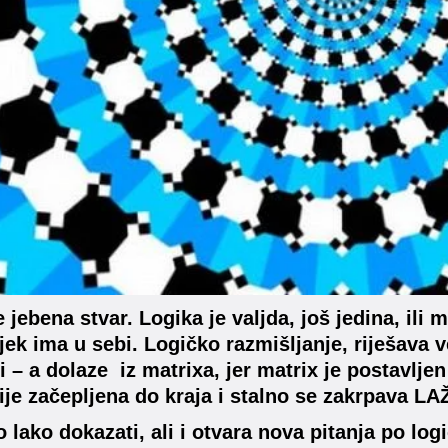
e jebena stvar. Logika je valjda, još jedina, il
jek ima u sebi. Logičko razmišljanje, riješava 
i – a dolaze iz matrixa, jer matrix je postavljen
ije začepljena do kraja i stalno se zakrpava LA
o lako dokazati, ali i otvara nova pitanja po logi