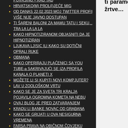
POVRŠINU – KAD TAD
ti param
HRVATSKO(M) PROL(I)JEĆE MIG
žrtve…
OD DANAS 22.02.2023 MOJ TWITTER PROFIL
VIŠE NIJE JAVNO DOSTUPAN
TI ŠARENI BALONI ZA MAMU TATU I SEKU,..
TRA LA LA LA LA
KAKO HIPNOTIZIRANOM OBJASNITI DA JE
HIPNOTIZIRAN
LJUKAVA LJISIC ILI KAKO SU DOTIČNI
OPRALI RUKE
OBMANA
KAKO OPERIRAJU PLAĆENICI SA YOU
TUBE-a SAKRIVAJUĆI SE IZA PROFILA
KANALA O PLANETI X
MOŽETE LI SI KUPITI NOVI KOMPJUTER?
LAV U ZOOLOŠKOM VRTU
KAKO SE JE ZA SVETA TRI KRALJA
POJAVILA OGROMNA KOMETA NA NEBU
OVAJ BLOG JE PRED ZATVARANJEM
KRADU LI BANKE NOVAC OD GRAĐANA
KAKO SE GRIJATI U OVA NESIGURNA
VREMENA
FARSA PRAVA NA OBIČNOM ČOVJEKU