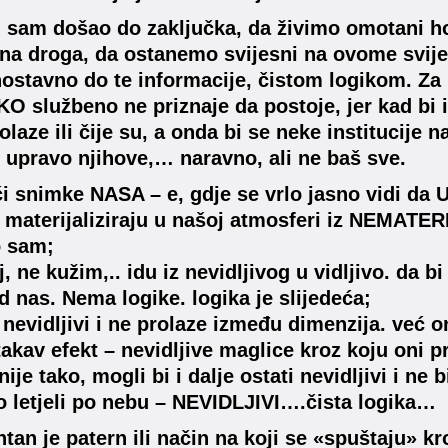
sam došao do zaključka, da živimo omotani ho
na droga, da ostanemo svijesni na ovome svije
nostavno do te informacije, čistom logikom. Za 
KO službeno ne priznaje da postoje, jer kad bi i
olaze ili čije su, a onda bi se neke institucije
e- upravo njihove,… naravno, ali ne baš sve.
i snimke NASA – e, gdje se vrlo jasno vidi da U
 materijaliziraju u našoj atmosferi iz NEMA
o sam;
, ne kužim,.. idu iz nevidljivog u vidljivo. da b
od nas. Nema logike. logika je slijedeća;
 nevidljivi i ne prolaze između dimenzija. već
takav efekt – nevidljive maglice kroz koju oni p
ije tako, mogli bi i dalje ostati nevidljivi i ne 
 letjeli po nebu – NEVIDLJIVI….čista logika…
ntan je patern ili način na koji se «spuštaju» kr