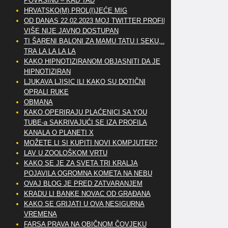
POVRŠINU – KAD TAD
HRVATSKO(M) PROL(I)JEĆE MIG
OD DANAS 22.02.2023 MOJ TWITTER PROFIL
VIŠE NIJE JAVNO DOSTUPAN
TI ŠARENI BALONI ZA MAMU TATU I SEKU,..
TRA LA LA LA LA
KAKO HIPNOTIZIRANOM OBJASNITI DA JE
HIPNOTIZIRAN
LJUKAVA LJISIC ILI KAKO SU DOTIČNI
OPRALI RUKE
OBMANA
KAKO OPERIRAJU PLAĆENICI SA YOU
TUBE-a SAKRIVAJUĆI SE IZA PROFILA
KANALA O PLANETI X
MOŽETE LI SI KUPITI NOVI KOMPJUTER?
LAV U ZOOLOŠKOM VRTU
KAKO SE JE ZA SVETA TRI KRALJA
POJAVILA OGROMNA KOMETA NA NEBU
OVAJ BLOG JE PRED ZATVARANJEM
KRADU LI BANKE NOVAC OD GRAĐANA
KAKO SE GRIJATI U OVA NESIGURNA
VREMENA
FARSA PRAVA NA OBIČNOM ČOVJEKU