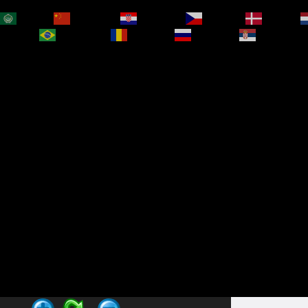
العربية
简体中文
Hrvatski
Čeština‎
Dansk
bokmål
Português
Română
Русский
Српски је