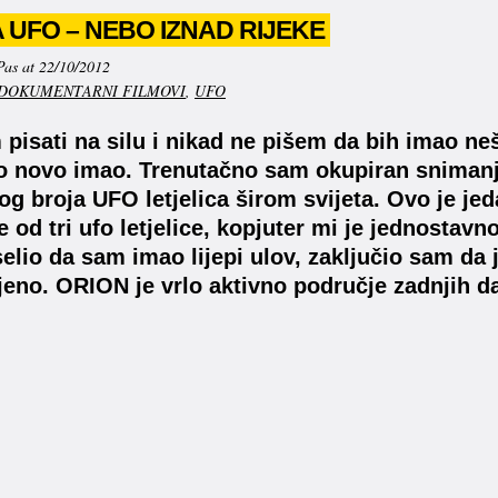
 UFO – NEBO IZNAD RIJEKE
Pas at 22/10/2012
DOKUMENTARNI FILMOVI
,
UFO
 pisati na silu i nikad ne pišem da bih imao n
o novo imao. Trenutačno sam okupiran snimanj
g broja UFO letjelica širom svijeta. Ovo je jed
e od tri ufo letjelice, kopjuter mi je jednosta
elio da sam imao lijepi ulov, zaključio sam da
jeno. ORION je vrlo aktivno područje zadnjih 