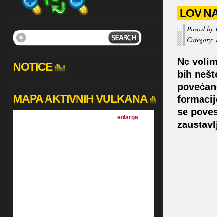
LOV NA
Posted by 
Category:
Ne volim
NOTICE
bih nešt
povećano
MAPA AKTIVNIH VULKANA
formacij
se poves
[
enlarge
]
zaustavl