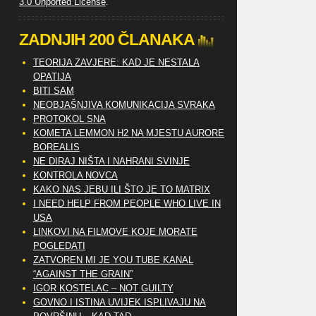
3.0 Unported License
.
ZADNJIH 200 ČLANAKA
TEORIJA ZAVJERE: KAD JE NESTALA
OPATIJA
BITI SAM
NEOBJAŠNJIVA KOMUNIKACIJA SVRAKA
PROTOKOL SNA
KOMETA LEMMON H2 NA MJESTU AURORE
BOREALIS
NE DIRAJ NIŠTA I NAHRANI SVINJE
KONTROLA NOVCA
KAKO NAS JEBU ILI ŠTO JE TO MATRIX
I NEED HELP FROM PEOPLE WHO LIVE IN
USA
LINKOVI NA FILMOVE KOJE MORATE
POGLEDATI
ZATVOREN MI JE YOU TUBE KANAL
“AGAINST THE GRAIN”
IGOR KOSTELAC – NOT GUILTY
GOVNO I ISTINA UVIJEK ISPLIVAJU NA