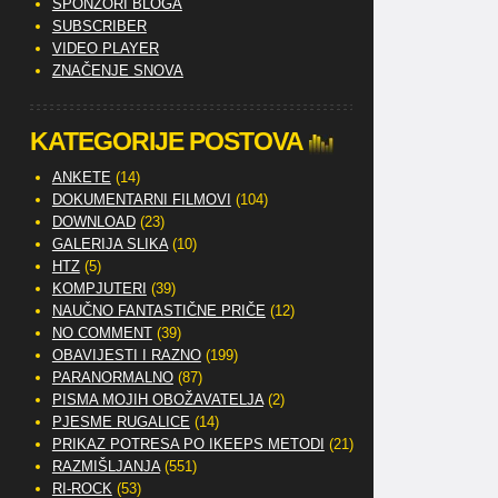
SPONZORI BLOGA
SUBSCRIBER
VIDEO PLAYER
ZNAČENJE SNOVA
KATEGORIJE POSTOVA
ANKETE
(14)
DOKUMENTARNI FILMOVI
(104)
DOWNLOAD
(23)
GALERIJA SLIKA
(10)
HTZ
(5)
KOMPJUTERI
(39)
NAUČNO FANTASTIČNE PRIČE
(12)
NO COMMENT
(39)
OBAVIJESTI I RAZNO
(199)
PARANORMALNO
(87)
PISMA MOJIH OBOŽAVATELJA
(2)
PJESME RUGALICE
(14)
PRIKAZ POTRESA PO IKEEPS METODI
(21)
RAZMIŠLJANJA
(551)
RI-ROCK
(53)