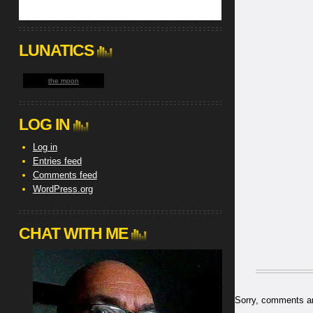
LUNATICS
the moon
LOG IN
Log in
Entries feed
Comments feed
WordPress.org
CHAT WITH ME
Sorry, comments are