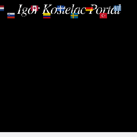
Igor Kostelac Portal
Nederlands
English
Français
Deutsch
Ελληνι
зик
Slovenščina
Español
Svenska
Türkçe