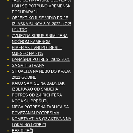
TABLICE HRVATSKE SLOVENIJE
I BIH SE POTPUNO VREMENSKI
PODUDARAJU
OBJEKT KOJI SE VIDIO PRIJE
IZLASKA SUNCA 3.01.2022 u 7:25
UJUTRO
ZVIJEZDA SIRIUS SNIMLJENA
NOĆNOM KAMEROM
HIPER AKTIVNI POTRESI –
MJESEC NA 21%
DANAŠNJI POTRESI 29.12.2021
SA SVIH STRANA
SITUACIJA NA NEBU DO KRAJA
2021 GODINE
KAKO SAM SE NA BADNJAK
IZBLJUVAO OD SMIJEHA
POTRES OD 2.4 RICHTERA
KOGA SU PREŠUTLI
MEGA POTRESNA TABLICA SA
POVEZANIM POTRESIMA
KOMETA ATLAS Q3 AKTIVNA NA
LOKALNOJ ORBITI
BEZ RIJEČI