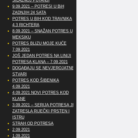
SILAZNOJ PUTANJI
9.09.2021 – POTRESI U BiH
ZADNJIH 24 SATA
POTRES U BIH KOD TRAVNIKA
4.3 RICHTERA
8.09.2021 – SNAŽAN POTRES U
MEKSIKU
POTRES BLIZU MOJE KUĆE
7.09.2021
JOŠ JEDAN POTRES NA LINIJI
POTRESA KLANA – 7.09.2021
DOGAĐAJU SE NEVJEROJATNE
STVARI
POTRES KOD ŠIBENIKA
4.09.2021
4.09.2021 NOVI POTRES KOD
KLANE
3.09.2021 – SERIJA POTRESA JE
ZATRESLA RIJEČKI PRSTEN I
ISTRU
STRAH OD POTRESA
2.09.2021
1.09.2021