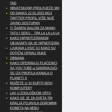
TAD
HRVATSKO(M) PROL(I)JEĆE MIG
OD DANAS 22.02.2023 MOJ
TWITTER PROFIL VIŠE NIJE
JAVNO DOSTUPAN
TI ŠARENI BALONI ZA MAMU
TATU I SEKU,.. TRA LA LA LA LA
KAKO HIPNOTIZIRANOM
OBJASNITI DA JE HIPNOTIZIRAN
LJUKAVA LJISIC ILI KAKO SU
DOTIČNI OPRALI RUKE
OBMANA
KAKO OPERIRAJU PLAĆENICI
SA YOU TUBE-a SAKRIVAJUĆI
SE IZA PROFILA KANALA O
PLANETI X
MOŽETE LI SI KUPITI NOVI
KOMPJUTER?
LAV U ZOOLOŠKOM VRTU
KAKO SE JE ZA SVETA TRI
KRALJA POJAVILA OGROMNA
KOMETA NA NEBU