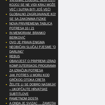
VRHUNAC LJUDSKE GLUPOSTI
KOJOJ SE NE VIDI KRAJ MOŽE
VEĆ I SUTRA BITI JOŠ VEĆI
GLOBALNO ZAGRIJAVANJE KOSI
SE SA ZAKONIMA FIZIKE
NOVA PRIVREMENA TABLICA
POTRESA 10 / 21
IN MEMORIAM: BRANKO
BERKOVIĆ
OVO JE PRAVA ENIGMA
NEOBIČAN SLUČAJ PJESME “OH
DARLING”
REBUS
OBAVIJEST O PRIPREMI IZRADE
KOMPJUTERSKOG PROGRAMA
ZA IZRAČUN POTRESA
JAK POTRES U MORU KOD
GRČKOG OTOKA CRETA
ŽELITE LI SE DOBRO NASMIJATI
– UKOPČAJTE HRVATSKE
SUBTITLOVE
PAMETNOM DOSTA
A ONDA JE SVIZAC,… ZAMOTAO