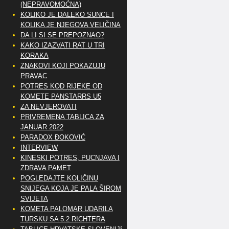
(NEPRAVOMOĆNA)
KOLIKO JE DALEKO SUNCE I
KOLIKA JE NJEGOVA VELIČINA
DA LI SI SE PREPOZNAO?
KAKO IZAZVATI RAT U TRI
KORAKA
ZNAKOVI KOJI POKAZUJU
PRAVAC
POTRES KOD RIJEKE OD
KOMETE PANSTARRS U5
ZA NEVJEROVATI
PRIVREMENA TABLICA ZA
JANUAR 2022
PARADOX ĐOKOVIĆ
INTERVIEW
KINESKI POTRES, PUCNJAVA I
ZDRAVA PAMET
POGLEDAJTE KOLIČINU
SNIJEGA KOJA JE PALA ŠIROM
SVIJETA
KOMETA PALOMAR UDARILA
TURSKU SA 5.2 RICHTERA