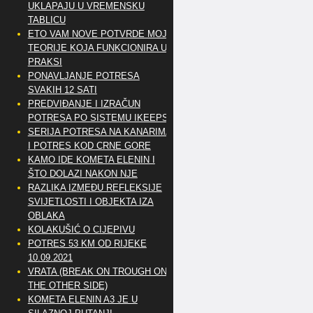
UKLAPAJU U VREMENSKU
TABLICU
ETO VAM NOVE POTVRDE MOJE
TEORIJE KOJA FUNKCIONIRA U
PRAKSI
PONAVLJANJE POTRESA
SVAKIH 12 SATI
PREDVIĐANJE I IZRAČUN
POTRESA PO SISTEMU IKEEPS
SERIJA POTRESA NA KANARIMA
I POTRES KOD CRNE GORE
KAMO IDE KOMETA ELENIN I
ŠTO DOLAZI NAKON NJE
RAZLIKA IZMEĐU REFLEKSIJE
SVIJETLOSTI I OBJEKTA IZA
OBLAKA
KOLAKUŠIĆ O CIJEPIVU
POTRES 53 KM OD RIJEKE
10.09.2021
VRATA (BREAK ON TROUGH ON
THE OTHER SIDE)
KOMETA ELENIN A3 JE U