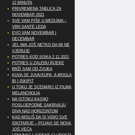
12 MINUTA
PRIVREMENA TABLICA ZA
NOVEMBAR 2021
SVE VAM PIŠE U MEDIJMA –
VRH SANTE LEDA
EVO VAM NOVEMBAR I
DECEMBAR
JEL IMA JOŠ NETKO DA MI NE
VJERUJE
POTRES KOD SISKA 2.11.2021
POTRES U ZALEĐU RIJEKE
BRŽI SAM OD ZVUKA
KUVA SE JUVA/SUPA, A MOGLA
BI I ISKIPIT
U TOKU JE SCENARIJ IZ FILMA
MELANCHOLIA
NA ISTOKU KASNO
POSLIJEPODNE SAKRIVAJU
DIVA NAD HORIZONTOM
KAD MISLIŠ DA SI VIDIO SVE
IDIOTARIJE – POJAVI SE NOVA,..
JOŠ VEĆA