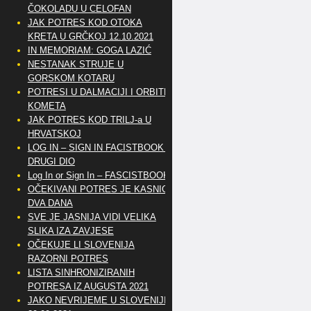
ČOKOLADU U CELOFAN
JAK POTRES KOD OTOKA
KRETA U GRČKOJ 12.10.2021
IN MEMORIAM: GOGA LAZIĆ
NESTANAK STRUJE U
GORSKOM KOTARU
POTRESI U DALMACIJI I ORBITE
KOMETA
JAK POTRES KOD TRILJ-a U
HRVATSKOJ
LOG IN – SIGN IN FACISTBOOK –
DRUGI DIO
Log In or Sign In – FASCISTBOOK
OČEKIVANI POTRES JE KASNIO
DVA DANA
SVE JE JASNIJA VIDI VELIKA
SLIKA IZA ZAVJESE
OČEKUJE LI SLOVENIJA
RAZORNI POTRES
LISTA SINHRONIZIRANIH
POTRESA IZ AUGUSTA 2021
JAKO NEVRIJEME U SLOVENIJI