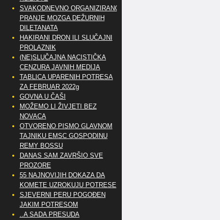
SVAKODNEVNO ORGANIZIRANO
PRANJE MOZGA DEŽURNIH
DILETANATA
HAKIRANI DRON ILI SLUČAJNI
PROLAZNIK
(NE)SLUČAJNA NACISTIČKA
CENZURA JAVNIH MEDIJA
TABLICA UPARENIH POTRESA
ZA FEBRUAR 2022g
GOVNA U ČAŠI
MOŽEMO LI ŽIVJETI BEZ
NOVACA
OTVORENO PISMO GLAVNOM
TAJNIKU EMSC GOSPODINU
REMY BOSSU
DANAS SAM ZAVRŠIO SVE
PROZORE
55 NAJNOVIJIH DOKAZA DA
KOMETE UZROKUJU POTRESE
SJEVERNI PERU POGOĐEN
JAKIM POTRESOM
..A SADA PRESUDA