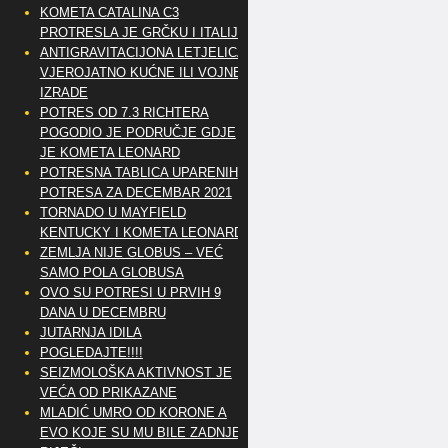
KOMETA CATALINA C3
PROTRESLA JE GRČKU I ITALIJU
ANTIGRAVITACIJONA LETJELICA
VJEROJATNO KUĆNE ILI VOJNE
IZRADE
POTRES OD 7.3 RICHTERA
POGODIO JE PODRUČJE GDJE
JE KOMETA LEONARD
POTRESNA TABLICA UPARENIH
POTRESA ZA DECEMBAR 2021
TORNADO U MAYFIELD
KENTUCKY I KOMETA LEONARD
ZEMLJA NIJE GLOBUS – VEĆ
SAMO POLA GLOBUSA
OVO SU POTRESI U PRVIH 9
DANA U DECEMBRU
JUTARNJA IDILA
POGLEDAJTE!!!!
SEIZMOLOŠKA AKTIVNOST JE
VEĆA OD PRIKAZANE
MLADIĆ UMRO OD KORONE A
EVO KOJE SU MU BILE ZADNJE