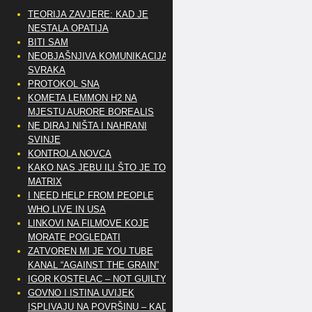
TEORIJA ZAVJERE: KAD JE
NESTALA OPATIJA
BITI SAM
NEOBJAŠNJIVA KOMUNIKACIJA
SVRAKA
PROTOKOL SNA
KOMETA LEMMON H2 NA
MJESTU AURORE BOREALIS
NE DIRAJ NIŠTA I NAHRANI
SVINJE
KONTROLA NOVCA
KAKO NAS JEBU ILI ŠTO JE TO
MATRIX
I NEED HELP FROM PEOPLE
WHO LIVE IN USA
LINKOVI NA FILMOVE KOJE
MORATE POGLEDATI
ZATVOREN MI JE YOU TUBE
KANAL “AGAINST THE GRAIN”
IGOR KOSTELAC – NOT GUILTY
GOVNO I ISTINA UVIJEK
ISPLIVAJU NA POVRŠINU – KAD