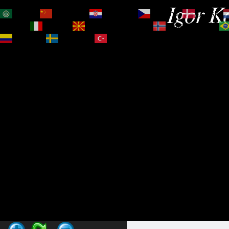
Igor Ko
العربية
简体中文
Hrvatski
Čeština‎
Dansk
Magyar
Italiano
Македонски јазик
Norsk bokmål
Español
Svenska
Türkçe