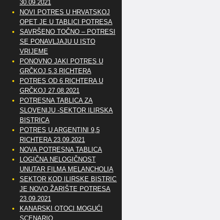
30.09.2021
NOVI POTRES U HRVATSKOJ
OPET JE U TABLICI POTRESA
SAVRŠENO TOČNO – POTRESI
SE PONAVLJAJU U ISTO
VRIJEME
PONOVNO JAKI POTRES U
GRČKOJ 5.3 RICHTERA
POTRES OD 6 RICHTERA U
GRČKOJ 27.08.2021
POTRESNA TABLICA ZA
SLOVENIJU -SEKTOR ILIRSKA
BISTRICA
POTRES U ARGENTINI 9,5
RICHTERA 23.09.2021
NOVA POTRESNA TABLICA
LOGIČNA NELOGIČNOST
UNUTAR FILMA MELANCHOLIA
SEKTOR KOD ILIRSKE BISTRICE
JE NOVO ŽARIŠTE POTRESA
23.09.2021
KANARSKI OTOCI MOGUĆI
SCENARIO