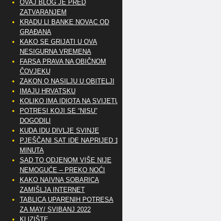
OVAJ BLOG JE PRED
ZATVARANJEM
KRADU LI BANKE NOVAC OD
GRAĐANA
KAKO SE GRIJATI U OVA
NESIGURNA VREMENA
FARSA PRAVA NA OBIČNOM
ČOVJEKU
ZAKON O NASILJU U OBITELJI
IMAJU HRVATSKU
KOLIKO IMA IDIOTA NA SVIJETU?
POTRESI KOJI SE “NISU”
DOGODILI
KUDA IDU DIVLJE SVINJE
PJEŠČANI SAT IDE NAPRIJED 10
MINUTA
SAD TO ODJENOM VIŠE NIJE
NEMOGUĆE – PREKO NOĆI
KAKO NAIVNA SOBARICA
ZAMIŠLJA INTERNET
TABLICA UPARENIH POTRESA
ZA MAY/ SVIBANJ 2022
KLIZIŠTE