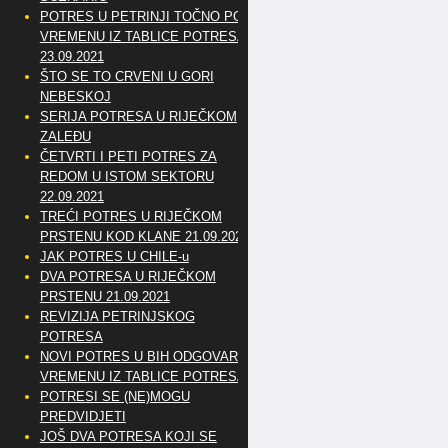
POTRES U PETRINJI TOČNO PO
VREMENU IZ TABLICE POTRESA
23.09.2021
ŠTO SE TO CRVENI U GORI
NEBESKOJ
SERIJA POTRESA U RIJEČKOM
ZALEĐU
ČETVRTI I PETI POTRES ZA
REDOM U ISTOM SEKTORU
22.09.2021
TREĆI POTRES U RIJEČKOM
PRSTENU KOD KLANE 21.09.2021
JAK POTRES U CHILE-u
DVA POTRESA U RIJEČKOM
PRSTENU 21.09.2021
REVIZIJA PETRINJSKOG
POTRESA
NOVI POTRES U BIH ODGOVARA
VREMENU IZ TABLICE POTRESA
POTRESI SE (NE)MOGU
PREDVIDJETI
JOŠ DVA POTRESA KOJI SE