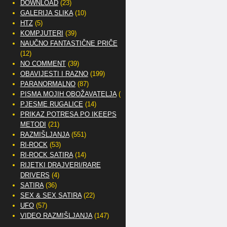
DOWNLOAD
(23)
GALERIJA SLIKA
(10)
HTZ
(5)
KOMPJUTERI
(39)
NAUČNO FANTASTIČNE PRIČE
(12)
NO COMMENT
(39)
OBAVIJESTI I RAZNO
(199)
PARANORMALNO
(87)
PISMA MOJIH OBOŽAVATELJA
(2)
PJESME RUGALICE
(14)
PRIKAZ POTRESA PO IKEEPS
METODI
(21)
RAZMIŠLJANJA
(551)
RI-ROCK
(53)
RI-ROCK SATIRA
(14)
RIJETKI DRAJVERI/RARE
DRIVERS
(4)
SATIRA
(36)
SEX & SEX SATIRA
(22)
UFO
(57)
VIDEO RAZMIŠLJANJA
(147)