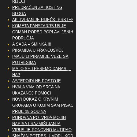
RIJEČI
PREDRAČUN ZA HOSTING
BLOGA
AKTIVIRAN JE RIJEČKI PRSTEN
KOMETA PANSTARRS U5 JE
ODMAH PORED POPLAVLJENIH
PODRUČJA
A SADA – ŠMINKA !!!
PIRAMIDA U FRANCUSKOJ
IMAJU LI PIRAMIDE VEZE SA
POTRESIMA
MALO SE TRESEMO DANAS ,..
HA?
ASTEROIDI NE POSTOJE
HVALA VAM OD SRCA NA
UKAZANOJ POMOĆI
NOVI DOKAZ O KRVNIM
GRUPAMA O KOJIM SAM PISAO
PRIJE 19 GODINA
PONOVNA POTVRDA MOJIH
NAPISA I RAZMIŠLJANJA
VIRUS JE PONOVNO MUTIRAO
SNAŽAN POTRES U MORU KOD