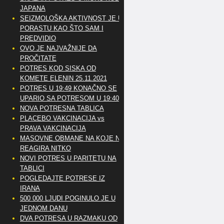
JAPANA
SEIZMOLOŠKA AKTIVNOST JE U
PORASTU KAO ŠTO SAM I
PREDVIDIO
OVO JE NAJVAŽNIJE DA
PROČITATE
POTRES KOD SISKA OD
KOMETE ELENIN 25.11.2021
POTRES U 19:49 KONAČNO SE
UPARIO SA POTRESOM U 19:40
NOVA POTRESNA TABLICA
PLACEBO VAKCINACIJA vs
PRAVA VAKCINACIJA
MASOVNE OBMANE NA KOJE NE
REAGIRA NITKO
NOVI POTRES U PARITETU NA
TABLICI
POGLEDAJTE POTRESE IZ
IRANA
500 000 LJUDI POGINULO JE U
JEDNOM DANU
DVA POTRESA U RAZMAKU OD