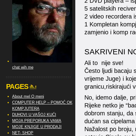
2 DVD playera – i
5 satelitskih reciv
2 video recordera i
1 Kompletan kompj
zamjenio i komp rad
SAKRIVENI N
Ali to nije sve!
chat wih me
Često ljudi bacaju 
vrijeme Juge) i koj
PAGES
granicu,riskirajući
About me| O meni
No, idemo dalje, pr
COMPUTER HELP – POMOĆ OKO
Rijeke netko je “bac
KOMPJUTERA
dobrom stanju, da s
DUHOVI U VAŠOJ KUĆI
dućan sa cipelama 
MOJA PREPORUKA VAMA
MOJE KNJIGE U PRODAJI
Nažalost po broju,
NET- SHOP