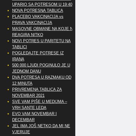
UPARIO SA POTRESOM U 19:40
NOVA POTRESNA TABLICA
PLACEBO VAKCINACIJA vs
PRAVA VAKCINACIJA
MASOVNE OBMANE NA KOJE NE
REAGIRA NITKO
NOVI POTRES U PARITETU NA
TABLICI
POGLEDAJTE POTRESE IZ
IRANA
500 000 LJUDI POGINULO JE U
JEDNOM DANU
DVA POTRESA U RAZMAKU OD
12 MINUTA
PRIVREMENA TABLICA ZA
NOVEMBAR 2021
SVE VAM PIŠE U MEDIJMA –
VRH SANTE LEDA
EVO VAM NOVEMBAR I
DECEMBAR
JEL IMA JOŠ NETKO DA MI NE
VJERUJE