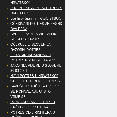
HRVATSKOJ
LOG IN – SIGN IN FACISTBOOK –
DRUGI DIO
Log In or Sign In – FASCISTBOOK
OČEKIVANI POTRES JE KASNIO
DVA DANA
SVE JE JASNIJA VIDI VELIKA
SLIKA IZA ZAVJESE
OČEKUJE LI SLOVENIJA
RAZORNI POTRES
LISTA SINHRONIZIRANIH
POTRESA IZ AUGUSTA 2021
JAKO NEVRIJEME U SLOVENIJI
30.09.2021
NOVI POTRES U HRVATSKOJ
OPET JE U TABLICI POTRESA
SAVRŠENO TOČNO – POTRESI
SE PONAVLJAJU U ISTO
VRIJEME
PONOVNO JAKI POTRES U
GRČKOJ 5.3 RICHTERA
POTRES OD 6 RICHTERA U