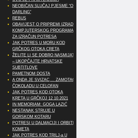
NEOBIČAN SLUČAJ PJESME “OH
DARLING”
REBUS
OBAVIJEST O PRIPREMI IZRADE
KOMPJUTERSKOG PROGRAMA
ZA IZRAČUN POTRESA
JAK POTRES U MORU KOD
GRČKOG OTOKA CRETA
ŽELITE LI SE DOBRO NASMIJATI
– UKOPČAJTE HRVATSKE
SUBTITLOVE
PAMETNOM DOSTA
A ONDA JE SVIZAC,… ZAMOTAO
ČOKOLADU U CELOFAN
JAK POTRES KOD OTOKA
KRETA U GRČKOJ 12.10.2021
IN MEMORIAM: GOGA LAZIĆ
NESTANAK STRUJE U
GORSKOM KOTARU
POTRESI U DALMACIJI I ORBITE
KOMETA
JAK POTRES KOD TRILJ-a U