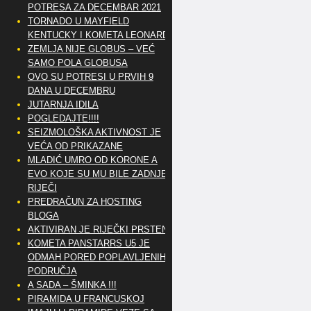
POTRESA ZA DECEMBAR 2021
TORNADO U MAYFIELD
KENTUCKY I KOMETA LEONARD
ZEMLJA NIJE GLOBUS – VEĆ
SAMO POLA GLOBUSA
OVO SU POTRESI U PRVIH 9
DANA U DECEMBRU
JUTARNJA IDILA
POGLEDAJTE!!!!
SEIZMOLOŠKA AKTIVNOST JE
VEĆA OD PRIKAZANE
MLADIĆ UMRO OD KORONE A
EVO KOJE SU MU BILE ZADNJE
RIJEČI
PREDRAČUN ZA HOSTING
BLOGA
AKTIVIRAN JE RIJEČKI PRSTEN
KOMETA PANSTARRS U5 JE
ODMAH PORED POPLAVLJENIH
PODRUČJA
A SADA – ŠMINKA !!!
PIRAMIDA U FRANCUSKOJ