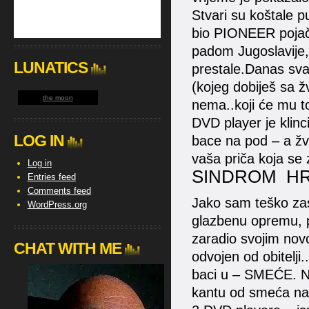
Stvari su koštale p
bio PIONEER pojača
padom Jugoslavije,
LUNATICS
prestale.Danas sva
(kojeg dobiješ sa 
the moon
nema..koji će mu t
DVD player je klinc
LOG IN
bace na pod – a žva
vaša priča koja s
Log in
SINDROM H
Entries feed
Comments feed
Jako sam teško zasl
WordPress.org
glazbenu opremu, p
zaradio svojim nov
CHAT WITH ME
odvojen od obitelji
baci u – SMEĆE. No
kantu od smeća naš