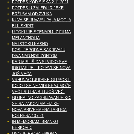
POTRES KOD SISKA 2.11.2021
POTRES U ZALEĐU RIJEKE
BRŽI SAM OD ZVUKA
KUVA SE JUVA/SUPA, A MOGLA
BI I ISKIPIT
U TOKU JE SCENARIJ IZ FILMA
MELANCHOLIA
NA ISTOKU KASNO
POSLIJEPODNE SAKRIVAJU
DIVA NAD HORIZONTOM
KAD MISLIŠ DA SI VIDIO SVE
IDIOTARIJE – POJAVI SE NOVA,..
JOŠ VEĆA
VRHUNAC LJUDSKE GLUPOSTI
KOJOJ SE NE VIDI KRAJ MOŽE
VEĆ I SUTRA BITI JOŠ VEĆI
GLOBALNO ZAGRIJAVANJE KOSI
SE SA ZAKONIMA FIZIKE
NOVA PRIVREMENA TABLICA
POTRESA 10 / 21
IN MEMORIAM: BRANKO
BERKOVIĆ
OVO JE PRAVA ENIGMA