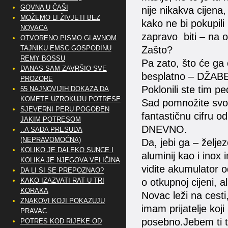
GOVNA U ČAŠI
nije nikakva cijena,
MOŽEMO LI ŽIVJETI BEZ
kako ne bi pokupili
NOVACA
zapravo biti – na o
OTVORENO PISMO GLAVNOM
TAJNIKU EMSC GOSPODINU
Zašto?
REMY BOSSU
Pa zato, što će ga 
DANAS SAM ZAVRŠIO SVE
besplatno – DŽABE
PROZORE
Poklonili ste tim p
55 NAJNOVIJIH DOKAZA DA
KOMETE UZROKUJU POTRESE
Sad pomnožite svo 
SJEVERNI PERU POGOĐEN
fantastičnu cifru od
JAKIM POTRESOM
DNEVNO.
..A SADA PRESUDA
(NEPRAVOMOĆNA)
Da, jebi ga – željezo
KOLIKO JE DALEKO SUNCE I
aluminij kao i inox 
KOLIKA JE NJEGOVA VELIČINA
vidite akumulator o
DA LI SI SE PREPOZNAO?
KAKO IZAZVATI RAT U TRI
o otkupnoj cijeni, al
KORAKA
Novac leži na cesti
ZNAKOVI KOJI POKAZUJU
imam prijatelje koj
PRAVAC
posebno.Jebem ti ta
POTRES KOD RIJEKE OD