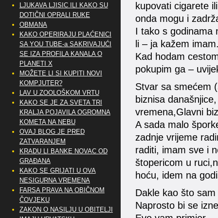
kupovati cigarete ili
LJUKAVA LJISIC ILI KAKO SU
DOTIČNI OPRALI RUKE
onda mogu i zadržat
OBMANA
I tako s godinama n
KAKO OPERIRAJU PLAĆENICI
li – ja kažem imam
SA YOU TUBE-a SAKRIVAJUĆI
SE IZA PROFILA KANALA O
Kad hodam cestom i 
PLANETI X
pokupim ga – uvije
MOŽETE LI SI KUPITI NOVI
KOMPJUTER?
Stvar sa smećem (st
LAV U ZOOLOŠKOM VRTU
biznisa današnjice, 
KAKO SE JE ZA SVETA TRI
vremena,Glavni bizn
KRALJA POJAVILA OGROMNA
KOMETA NA NEBU
A sada malo šporke
OVAJ BLOG JE PRED
zadnje vrijeme rad
ZATVARANJEM
raditi, imam sve i 
KRADU LI BANKE NOVAC OD
GRAĐANA
štopericom u ruci,n
KAKO SE GRIJATI U OVA
hoću, idem na godiš
NESIGURNA VREMENA
FARSA PRAVA NA OBIČNOM
Dakle kao što sam 
ČOVJEKU
Naprosto bi se izne
ZAKON O NASILJU U OBITELJI