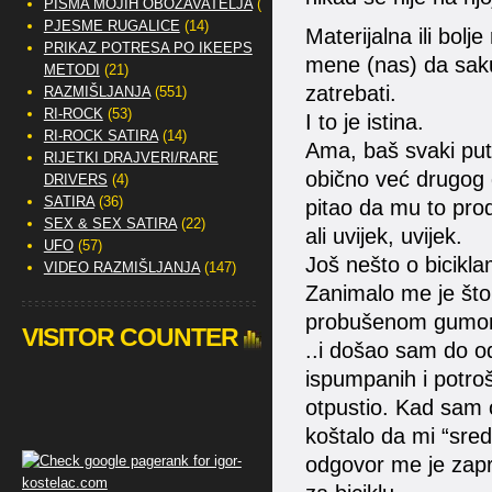
PISMA MOJIH OBOŽAVATELJA
(2)
PJESME RUGALICE
(14)
Materijalna ili bolj
PRIKAZ POTRESA PO IKEEPS
mene (nas) da sakup
METODI
(21)
zatrebati.
RAZMIŠLJANJA
(551)
RI-ROCK
(53)
I to je istina.
RI-ROCK SATIRA
(14)
Ama, baš svaki put 
RIJETKI DRAJVERI/RARE
obično već drugog d
DRIVERS
(4)
SATIRA
(36)
pitao da mu to prod
SEX & SEX SATIRA
(22)
ali uvijek, uvijek.
UFO
(57)
Još nešto o bicikl
VIDEO RAZMIŠLJANJA
(147)
Zanimalo me je što 
probušenom gumo
VISITOR COUNTER
..i došao sam do o
ispumpanih i potroš
otpustio. Kad sam o
koštalo da mi “sredi
odgovor me je zapr