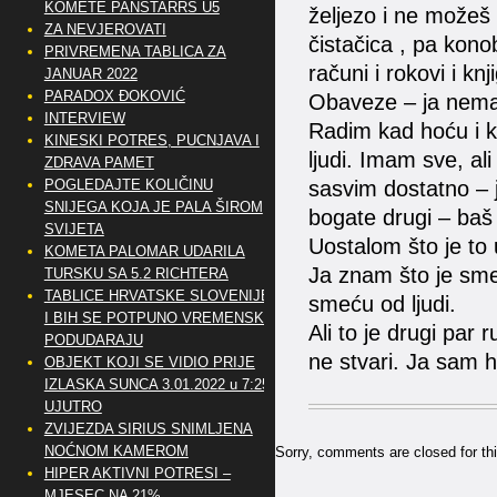
KOMETE PANSTARRS U5
željezo i ne možeš n
ZA NEVJEROVATI
čistačica , pa kono
PRIVREMENA TABLICA ZA
računi i rokovi i kn
JANUAR 2022
PARADOX ĐOKOVIĆ
Obaveze – ja nem
INTERVIEW
Radim kad hoću i ko
KINESKI POTRES, PUCNJAVA I
ljudi. Imam sve, al
ZDRAVA PAMET
POGLEDAJTE KOLIČINU
sasvim dostatno – 
SNIJEGA KOJA JE PALA ŠIROM
bogate drugi – baš s
SVIJETA
Uostalom što je to
KOMETA PALOMAR UDARILA
Ja znam što je sm
TURSKU SA 5.2 RICHTERA
TABLICE HRVATSKE SLOVENIJE
smeću od ljudi.
I BIH SE POTPUNO VREMENSKI
Ali to je drugi par
PODUDARAJU
ne stvari. Ja sam h
OBJEKT KOJI SE VIDIO PRIJE
IZLASKA SUNCA 3.01.2022 u 7:25
UJUTRO
ZVIJEZDA SIRIUS SNIMLJENA
NOĆNOM KAMEROM
Sorry, comments are closed for thi
HIPER AKTIVNI POTRESI –
MJESEC NA 21%