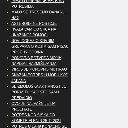
IMAJU LI PIRAMIDE VEZE SA
POTRESIMA
MALO SE TRESEMO DANAS ,..
HA?
ASTEROIDI NE POSTOJE
HVALA VAM OD SRCA NA
UKAZANOJ POMOĆI
NOVI DOKAZ O KRVNIM
GRUPAMA O KOJIM SAM PISAO
PRIJE 19 GODINA
PONOVNA POTVRDA MOJIH
NAPISA I RAZMIŠLJANJA
VIRUS JE PONOVNO MUTIRAO
SNAŽAN POTRES U MORU KOD
JAPANA
SEIZMOLOŠKA AKTIVNOST JE U
PORASTU KAO ŠTO SAM I
PREDVIDIO
OVO JE NAJVAŽNIJE DA
PROČITATE
POTRES KOD SISKA OD
KOMETE ELENIN 25.11.2021
POTRES U 19:49 KONAČNO SE