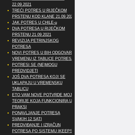
22.09.2021
TREĆI POTRES U RIJEČKOM
PRSTENU KOD KLANE 21.09.2021
JAK POTRES U CHILE-u
DVA POTRESA U RIJEČKOM
PRSTENU 21.09.2021
REVIZIJA PETRINJSKOG
POTRESA
NOVI POTRES U BIH ODGOVARA
VREMENU IZ TABLICE POTRESA
POTRESI SE (NE)MOGU
PREDVIDJETI
JOŠ DVA POTRESA KOJI SE
UKLAPAJU U VREMENSKU
TABLICU
ETO VAM NOVE POTVRDE MOJE
TEORIJE KOJA FUNKCIONIRA U
PRAKSI
PONAVLJANJE POTRESA
SVAKIH 12 SATI
PREDVIĐANJE I IZRAČUN
POTRESA PO SISTEMU IKEEPS