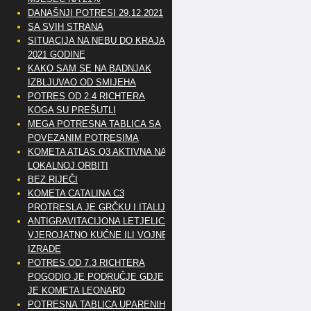
DANAŠNJI POTRESI 29.12.2021
SA SVIH STRANA
SITUACIJA NA NEBU DO KRAJA
2021 GODINE
KAKO SAM SE NA BADNJAK
IZBLJUVAO OD SMIJEHA
POTRES OD 2.4 RICHTERA
KOGA SU PREŠUTLI
MEGA POTRESNA TABLICA SA
POVEZANIM POTRESIMA
KOMETA ATLAS Q3 AKTIVNA NA
LOKALNOJ ORBITI
BEZ RIJEČI
KOMETA CATALINA C3
PROTRESLA JE GRČKU I ITALIJU
ANTIGRAVITACIJONA LETJELICA
VJEROJATNO KUĆNE ILI VOJNE
IZRADE
POTRES OD 7.3 RICHTERA
POGODIO JE PODRUČJE GDJE
JE KOMETA LEONARD
POTRESNA TABLICA UPARENIH