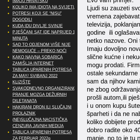
Evo vam primjer.
IMAJU HRVATSKU
KOLIKO IMA IDIOTA NA SVIJETU?
Ljudi su zauzeti sv
POTRESI KOJI SE “NISU”
vremena zajebavati
DOGODILI
televizija, poklanj
KUDA IDU DIVLJE SVINJE
godine ili oglašavan
PJEŠČANI SAT IDE NAPRIJED 10
MINUTA
netko nazove. Oni 
SAD TO ODJENOM VIŠE NIJE
Imaju dovoljno nova
NEMOGUĆE – PREKO NOĆI
slične kućne i nekuć
KAKO NAIVNA SOBARICA
ZAMIŠLJA INTERNET
mogu prodati. Firma
TABLICA UPARENIH POTRESA
ostale sekundarne si
ZA MAY/ SVIBANJ 2022
sam da njihov kamio
KLIZIŠTE
SVAKODNEVNO ORGANIZIRANO
ne zbog održavanja
PRANJE MOZGA DEŽURNIH
prošli autom,ili pj
DILETANATA
i u onom kupu šute 
HAKIRANI DRON ILI SLUČAJNI
šparheti i da ne na
PROLAZNIK
(NE)SLUČAJNA NACISTIČKA
koliko dobijete pr
CENZURA JAVNIH MEDIJA
dobro radite oko 4
TABLICA UPARENIH POTRESA
manje, no to je tu n
ZA FEBRUAR 2022g