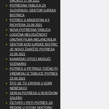
GRČKOJ 27.08.2021
POTRESNA TABLICA ZA
SLOVENIJU -SEKTOR ILIRSKA
BISTRICA
POTRES U ARGENTINI 9,5
RICHTERA 23.09.2021
NOVA POTRESNA TABLICA
LOGIČNA NELOGIČNOST
UNUTAR FILMA MELANCHOLIA
SEKTOR KOD ILIRSKE BISTRICE
JE NOVO ŽARIŠTE POTRESA
23.09.2021
KANARSKI OTOCI MOGUĆI
SCENARIO
POTRES U PETRINJI TOČNO PO
VREMENU IZ TABLICE POTRESA
23.09.2021
ŠTO SE TO CRVENI U GORI
NEBESKOJ
SERIJA POTRESA U RIJEČKOM
ZALEĐU
ČETVRTI I PETI POTRES ZA
REDOM U ISTOM SEKTORU