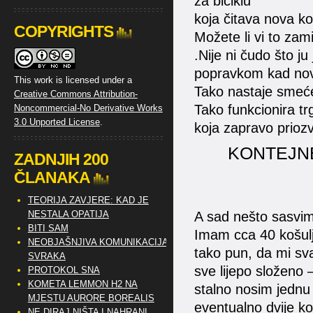
za biciklu
koja čitava nova ko
COPYRIGHTS
Možete li vi to zamis
.Nije ni čudo što ju
popravkom kad nova
This work is licensed under a
Tako nastaje smeć
Creative Commons Attribution-
Tako funkcionira tr
Noncommercial-No Derivative Works
3.0 Unported License
.
koja zapravo prio
KONTEJNE
ZADNJIH 200
ČLANAKA
TEORIJA ZAVJERE: KAD JE
NESTALA OPATIJA
A sad nešto sasvim
BITI SAM
Imam cca 40 košulj
NEOBJAŠNJIVA KOMUNIKACIJA
tako pun, da mi svak
SVRAKA
sve lijepo složeno 
PROTOKOL SNA
KOMETA LEMMON H2 NA
stalno nosim jednu 
MJESTU AURORE BOREALIS
eventualno dvije k
NE DIRAJ NIŠTA I NAHRANI