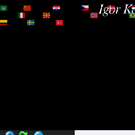
Igor Ko
العربية
简体中文
Hrvatski
Čeština‎
Dansk
Magyar
Italiano
Македонски јазик
Norsk bokmål
Español
Svenska
Türkçe