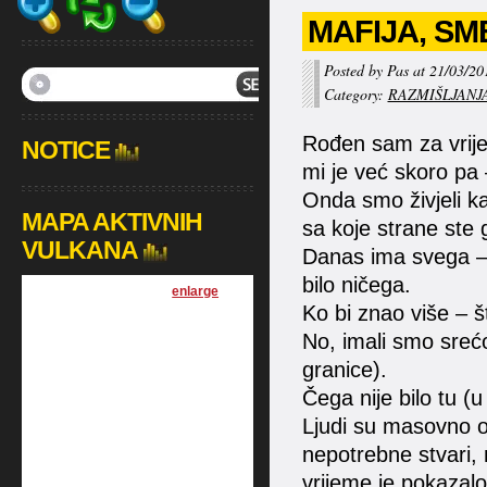
MAFIJA, SM
Posted by Pas at 21/03/20
Category:
RAZMIŠLJANJ
Rođen sam za vrijem
NOTICE
mi je već skoro pa 
Onda smo živjeli kak
MAPA AKTIVNIH
sa koje strane ste g
VULKANA
Danas ima svega – 
bilo ničega.
[
enlarge
]
Ko bi znao više – št
No, imali smo srećo
granice).
Čega nije bilo tu (
Ljudi su masovno odl
nepotrebne stvari, 
vrijeme je pokazalo 