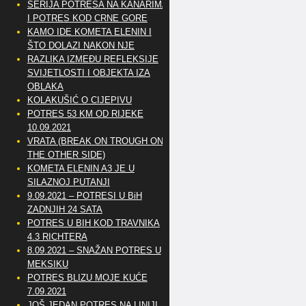
SERIJA POTRESA NA KANARIMA
I POTRES KOD CRNE GORE
KAMO IDE KOMETA ELENIN I
ŠTO DOLAZI NAKON NJE
RAZLIKA IZMEĐU REFLEKSIJE
SVIJETLOSTI I OBJEKTA IZA
OBLAKA
KOLAKUŠIĆ O CIJEPIVU
POTRES 53 KM OD RIJEKE
10.09.2021
VRATA (BREAK ON TROUGH ON
THE OTHER SIDE)
KOMETA ELENIN A3 JE U
SILAZNOJ PUTANJI
9.09.2021 – POTRESI U BiH
ZADNJIH 24 SATA
POTRES U BIH KOD TRAVNIKA
4.3 RICHTERA
8.09.2021 – SNAŽAN POTRES U
MEKSIKU
POTRES BLIZU MOJE KUĆE
7.09.2021
JOŠ JEDAN POTRES NA LINIJI