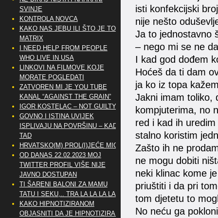
isti konfekcijski b
SVINJE
KONTROLA NOVCA
nije nešto oduševlj
KAKO NAS JEBU ILI ŠTO JE TO
Ja to jednostavno 
MATRIX
– nego mi se ne da n
I NEED HELP FROM PEOPLE
WHO LIVE IN USA
I kad god dođem k
LINKOVI NA FILMOVE KOJE
Hoćeš da ti dam ovu
MORATE POGLEDATI
ja ko iz topa kaže
ZATVOREN MI JE YOU TUBE
Jakni imam toliko, 
KANAL “AGAINST THE GRAIN”
IGOR KOSTELAC – NOT GUILTY
kompjuterima, no 
GOVNO I ISTINA UVIJEK
red i kad ih uredi
ISPLIVAJU NA POVRŠINU – KAD
stalno koristim jedn
TAD
HRVATSKO(M) PROL(I)JEĆE MIG
Zašto ih ne prodam?
OD DANAS 22.02.2023 MOJ
ne mogu dobiti ništ
TWITTER PROFIL VIŠE NIJE
neki klinac kome je
JAVNO DOSTUPAN
TI ŠARENI BALONI ZA MAMU
priuštiti i da pri t
TATU I SEKU,.. TRA LA LA LA LA
tom djetetu to mogli
KAKO HIPNOTIZIRANOM
No neću ga pokloni
OBJASNITI DA JE HIPNOTIZIRAN