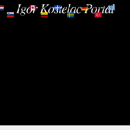
Igor Kostelac Portal
Nederlands
English
Français
Deutsch
Ελληνι
зик
Slovenščina
Español
Svenska
Türkçe