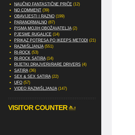
NAUČNO FANTASTIČNE PRIČE
(12)
NO COMMENT
(39)
OBAVIJESTI I RAZNO
(199)
PARANORMALNO
(87)
PISMA MOJIH OBOŽAVATELJA
(2)
PJESME RUGALICE
(14)
PRIKAZ POTRESA PO IKEEPS METODI
(21)
RAZMIŠLJANJA
(551)
RI-ROCK
(53)
RI-ROCK SATIRA
(14)
RIJETKI DRAJVERI/RARE DRIVERS
(4)
SATIRA
(36)
SEX & SEX SATIRA
(22)
UFO
(57)
VIDEO RAZMIŠLJANJA
(147)
VISITOR COUNTER