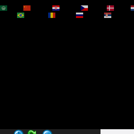
العربية
简体中文
Hrvatski
Čeština‎
Dansk
bokmål
Português
Română
Русский
Српски је