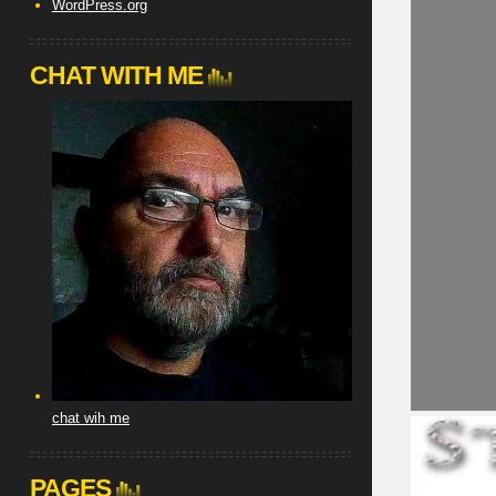
WordPress.org
CHAT WITH ME
chat wih me
PAGES