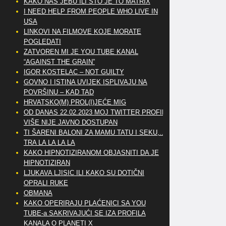
KAKO NAS JEBU ILI ŠTO JE TO MATRIX
I NEED HELP FROM PEOPLE WHO LIVE IN
USA
LINKOVI NA FILMOVE KOJE MORATE
POGLEDATI
ZATVOREN MI JE YOU TUBE KANAL
“AGAINST THE GRAIN”
IGOR KOSTELAC – NOT GUILTY
GOVNO I ISTINA UVIJEK ISPLIVAJU NA
POVRŠINU – KAD TAD
HRVATSKO(M) PROL(I)JEĆE MIG
OD DANAS 22.02.2023 MOJ TWITTER PROFIL
VIŠE NIJE JAVNO DOSTUPAN
TI ŠARENI BALONI ZA MAMU TATU I SEKU,..
TRA LA LA LA LA
KAKO HIPNOTIZIRANOM OBJASNITI DA JE
HIPNOTIZIRAN
LJUKAVA LJISIC ILI KAKO SU DOTIČNI
OPRALI RUKE
OBMANA
KAKO OPERIRAJU PLAĆENICI SA YOU
TUBE-a SAKRIVAJUĆI SE IZA PROFILA
KANALA O PLANETI X