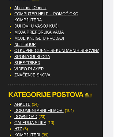
About me| O meni
COMPUTER HELP – POMOĆ OKO
KOMPJUTERA
DUHOVI U VAŠOJ KUĆI
MOJA PREPORUKA VAMA
MOJE KNJIGE U PRODAJI
NET- SHOP
OTKUPNE CIJENE SEKUNDARNIH SIROVINA
SPONZORI BLOGA
SUBSCRIBER
VIDEO PLAYER
ZNAČENJE SNOVA
KATEGORIJE POSTOVA
ANKETE
(14)
DOKUMENTARNI FILMOVI
(104)
DOWNLOAD
(23)
GALERIJA SLIKA
(10)
HTZ
(5)
KOMPJUTERI
(39)